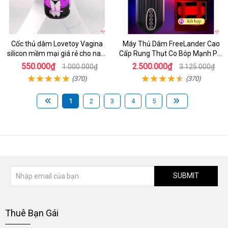
Cốc thủ dâm Lovetoy Vagina
Máy Thủ Dâm FreeLander Cao
silicon mềm mại giá rẻ cho nam
Cấp Rung Thụt Co Bóp Mạnh Pin
cực sướng
Sạc
550.000₫
2.500.000₫
1.000.000₫
3.125.000₫
(370)
(370)
1
2
3
4
5
SUBMIT
Thuê Bạn Gái