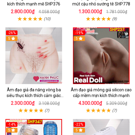
kích thích mạnh mẽ SHP376
mút cậu nhỏ sướng tê SHP778
2.800.000₫
1.300.000₫
4.058.000₫
1.781.000₫
(10)
(9)
-26%
-19%
5
5
Âm đạo giả đa năng vòng ba
Âm đạo giả mông giả silicon cao
siêu thực kích thích cảm giác
cấp mềm mịn kích thích mạnh
sướng
2.300.000₫
4.300.000₫
3.108.000₫
5.309.000₫
(7)
(7)
-14%
-22%
5
5