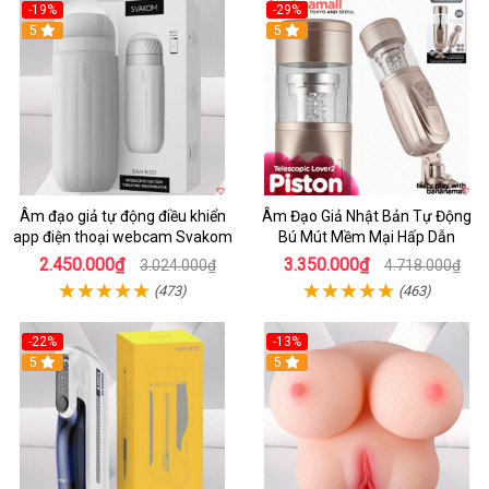
-19%
-29%
5
5
Âm đạo giả tự động điều khiển
Âm Đạo Giả Nhật Bản Tự Động
app điện thoại webcam Svakom
Bú Mút Mềm Mại Hấp Dẫn
2.450.000₫
3.350.000₫
3.024.000₫
4.718.000₫
(473)
(463)
-22%
-13%
5
5