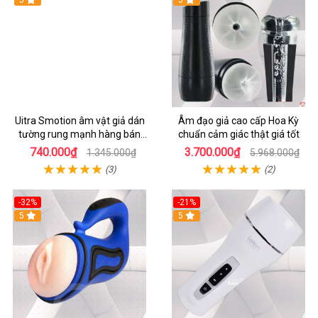
Uitra Smotion âm vật giả dán
Âm đạo giả cao cấp Hoa Kỳ
tường rung mạnh hàng bán
chuẩn cảm giác thật giá tốt
chạy
740.000₫
3.700.000₫
1.345.000₫
5.968.000₫
(3)
(2)
-32%
-21%
5
5