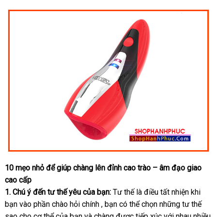
10 mẹo nhỏ
Pháp
để giúp chàng lên đỉnh cao trào – âm đạo giao
cao cấp
1
lừa
. Chú ý đến tư thế yêu
Nhật
của bạn:
Tư thế là điều tất nhiện khi
bạn vào phần chào hỏi chính
đảo
Bản
sản
, bạn
khuyến
có thể chọn
thông
những tư thế
sao cho cơ thể
miễn
của bạn
chợ
và chàng
xuất
dịch
được tiếp xúc
mãi
minh
amazon
với nhau nhiều