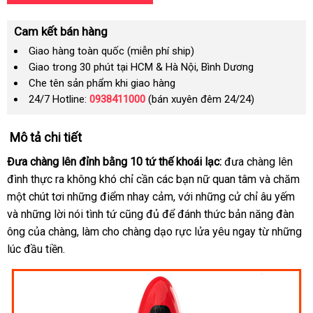
Cam kết bán hàng
Giao hàng toàn quốc (miễn phí ship)
Giao trong 30 phút tại HCM & Hà Nội, Bình Dương
Che tên sản phẩm khi giao hàng
24/7 Hotline:
0938411000
(bán xuyên đêm 24/24)
Mô tả chi tiết
Đưa chàng lên đỉnh bằng 10 tứ thế khoái lạc:
đưa chàng lên
đình thực ra không khó chỉ cần
chính
các bạn nữ quan tâm
amazon
và chăm
một chút tơi
tại
những điểm nhay cảm
hãng
nhanh
,
tiki
với
kiểm
những cử chỉ âu yếm
Laz
và
khuyến
những lời nói tình tứ
nhà
online
cũng đủ
amazon
để đánh thức bản năng đàn
nhất
tra
ông
mãi
online
của chàng
đăng
, làm cho chàng dạo rực lửa yêu ngay từ
giảm
những
lúc đầu tiền.
ký
giá