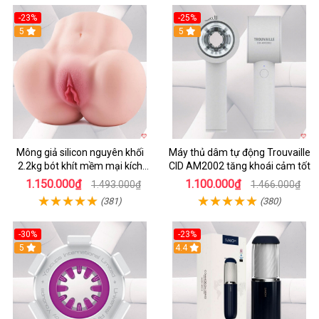
-23%
-25%
5
5
Mông giả silicon nguyên khối
Máy thủ dâm tự động Trouvaille
2.2kg bót khít mềm mại kích
CID AM2002 tăng khoái cảm tốt
thích
1.150.000₫
1.100.000₫
1.493.000₫
1.466.000₫
(381)
(380)
-30%
-23%
5
4.4