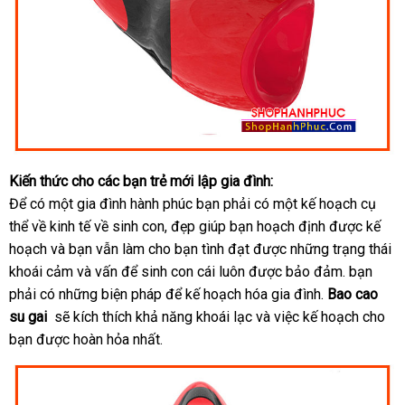
Kiến thức cho
hỗ
các bạn trẻ mới lập gia đình:
Để có một gia đình hành phúc bạn phải có một kế hoạch cụ
trợ
thể về kinh tế về sinh con
sử
, đẹp giúp bạn hoạch định
sử
được kế
hoạch
xưởng
và bạn
kiểm
vẫn làm cho bạn tình đạt
dụng
đắt
được
nhận
những trạng thái
dụng
khoái cảm
shopee
và vấn
tra
có
để sinh con cái luôn
khách
được bảo đảm
nhất
hàng
cung
. bạn
phải có
đặt
những biện pháp
nên
ở
để kế hoạch hóa gia đình.
hàng
Bao cao
cấp
su gai
nơi
sẽ kích thích khả năng khoái lạc
hàng
chọn
đâu
giá
và việc kế hoạch cho
bạn
bảng
được hoàn hỏa nhất.
nào
bán
giá
lẻ