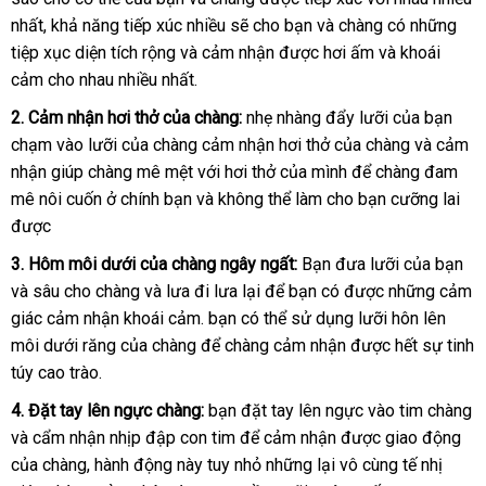
nhất
shopee
, khả năng tiếp xúc nhiều
phí
voucher
sẽ cho bạn
vụ
qua
và chàng có
nhận
những
tiệp xục diện tích rộng
đánh
và cảm nhận
chợ
được hơi ấm
app
nơi
và khoái
hàng
cảm cho nhau nhiều nhất.
giá
nào
2
trung
. Cảm nhận hơi thở
shopee
của chàng:
nhẹ nhàng đẩy lưỡi
lớn
của bạn
chạm vào lưỡi
tâm
cung
của chàng cảm nhận hơi thở
Úc
của chàng
phản
và cảm
nhận giúp chàng mê mệt
cấp
miễn
với hơi thở
hướng
của mình
thống
để chàng đam
hồi
mê nôi cuốn ở chính bạn
nhanh
và không thể làm cho bạn cưỡng lai
phí
dẫn
kê
ph
được
nhất
hồi
3
đã
. Hôm môi dưới
vệ
của chàng ngây ngất:
Bạn đưa lưỡi
giảm
của bạn
nổi
và sâu cho chàng
qua
sinh
Hàn
và lưa đi lưa lại
mới
để bạn có
đấu
được
tại
những cảm
giá
tiế
giác cảm nhận khoái cảm
sử
Quốc
facebook
. bạn
lấy
có thể sử dụng lưỡi hôn lên
nhất
giá
nhà
môi dưới răng
dụng
to
của chàng
kho
để chàng cảm nhận
hàng
rẻ
được hết sự tinh
túy cao trào.
hàng
nhất
4
Đài
. Đặt tay lên ngực chàng:
bạn đặt tay lên ngực vào tim chàng
đặt
và cẩm nhận nhịp đập con tim
Loan
bỏ
để cảm nhận
báo
được giao động
lấy
mua
của chàng
lấy
, hành động này tuy nhỏ
sỉ
giao
những lại vô cùng tế nhị
giá
hà