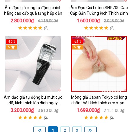
Âm đạo giả rung tự động chính
Âm Đạo Giả Leten SHP700 Cao
hãng cao cấp quà tặng hấp dẫn
Cấp Gắn Tường Kích Thích Đỉnh
2.800.000₫
1.600.000₫
4.118.000₫
2.025.000₫
(2)
(2)
-16%
-21%
5
5
Âm đạo giả tự động bú mút cực
Mông giả Japan Tokyo có lông
đã, kích thích lên đỉnh ngay
chân thật kích thích cực mạnh
SHP777
nam thủ dâm
3.200.000₫
1.699.000₫
3.810.000₫
2.151.000₫
(2)
(2)
1
2
3