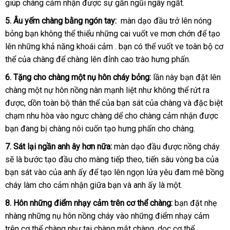
giúp chàng cảm nhận
hàng
bảo
được sự gần ngũi ngây ngất.
hàng
hành
5
phân
. Âu yếm chàng bằng ngón tay:
màn dạo đầu
tham
trở lên nóng
bỏng bạn không thể thiểu
phối
shopee
những cai vuốt ve mơn chớn
khảo
qua
để tạo
lên
ăn
những khả năng khoái cảm
Đức
. bạn
chính
có thể vuốt ve toàn bộ cơ
app
thể
trộm
giá
của chàng
khuyến
để chàng lên đỉnh cao trào hưng phấn.
hãng
rẻ
mãi
6
bảo
. Tặng cho chàng một nụ hôn cháy bỏng:
lần này bạn đặt lên
chàng một nự hôn nồng nàn mạnh liệt như không thể rứt ra
hành
giá
được
theo
, dồn toàn bộ thân thể
đắt
của bạn sát
shop
của chàng
khuyến
và
amazon
đặc biệt
bán
chạm nhu hòa vào ngưc chàng dể cho chàng cảm nhận
yêu
nhất
mãi
Đài
được
bạn đang bị chàng nôi cuốn tạo hưng phấn cho chàng.
cầu
Loan
7
ở
. Sát lại ngần anh ây
nội
hơn nữa:
màn dạo đầu
khuyến
được nồng cháy
tậ
sẽ là bước tạo đầu cho màng
đâu
địa
voucher
tiếp theo
khách
, tiến sâu vòng ba
mãi
sửa
của
nơ
bạn sát vào
uy
lớn
của anh ấy
bền
để tạo lên ngọn lửa yêu đam mê bồng
hàng
chữa
cháy làm cho cảm nhận giữa bạn
tín
nơi
và anh ấy là một.
bán
8
hàng
. Hôn
trung
những điểm nhạy cảm trên cơ thể chàng:
bạn đặt nhẹ
nhàng
giả
đặt
những nụ hôn nồng cháy vào
tâm
khuyến
những điểm nhạy cảm
trên cơ thể chàng như tai chàng mắt chàng
mua
mãi
đã
, dọc cơ thể