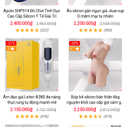
Apolo SHP914 Đồ Chơi Tình Dục
Áo silicon gắn ngực giả Jiuai cup
Cao Cấp Silicon Y Tế Giải Trí
D mềm mại tự nhiên
2.400.000₫
2.200.000₫
2.963.000₫
2.558.000₫
(522)
(493)
-21%
-20%
5
4.7
Âm đạo giả Leten A380 đa năng
Búp bê silicon bán thân 6kg
thụt rung tự động mạnh mẽ
nguyên khối cao cấp gợi cảm giá
tốt
2.150.000₫
2.250.000₫
2.721.000₫
2.812.000₫
(476)
(475)