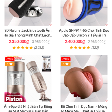
3D Nalone Jack Bluetooth Âm
Apolo SHP914 Đồ Chơi Tình Dục
Hộ Giả Thông Minh Chất Lượng
Cao Cấp Silicon Y Tế Giải Trí
Cao
2.350.000₫
2.400.000₫
3.983.000₫
2.963.000₫
(2,232)
(522)
-29%
-28%
5
5
Âm Đạo Giả Nhật Bản Tự Động
Đồ Chơi Tình Dục Nam - Mông
Bú Mút Mềm Mại Hấp Dẫn
To Mềm Mại, Thiết Bị Thủ Dâm