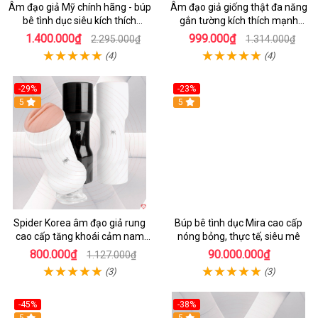
Âm đạo giả Mỹ chính hãng - búp
Âm đạo giả giống thật đa năng
bê tình dục siêu kích thích
gắn tường kích thích mạnh
SHP800
SHP760
1.400.000₫
999.000₫
2.295.000₫
1.314.000₫
(4)
(4)
-29%
-23%
5
5
Spider Korea âm đạo giả rung
Búp bê tình dục Mira cao cấp
cao cấp tăng khoái cảm nam
nóng bỏng, thực tế, siêu mê
giới SHP46
800.000₫
90.000.000₫
1.127.000₫
(3)
(3)
-45%
-38%
5
5