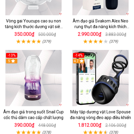
Vòng gai Youcups cao su non
Âm đạo giả Svakom Alex Neo
tăng kích thước dương vật siêu
rung thụt đa năng kích thích
kích thích
mạnh
350.000₫
2.990.000₫
500.000₫
3.883.000₫
(379)
(379)
-13%
-14%
5
4.7
Âm đạo giả trong suốt Snail Cup
Máy tập dương vật Love Spouse
cốc thủ dâm cao cấp chất lượng
đa năng vòng đeo app điều khiển
390.000₫
1.812.000₫
448.000₫
2.106.000₫
(378)
(378)