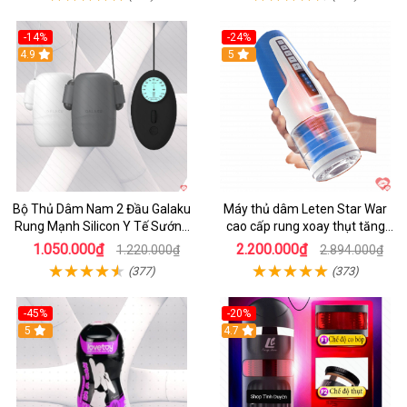
-14%
-24%
4.9
5
Bộ Thủ Dâm Nam 2 Đầu Galaku
Máy thủ dâm Leten Star War
Rung Mạnh Silicon Y Tế Sướng
cao cấp rung xoay thụt tăng
Tột Đỉnh
khoái cảm
1.050.000₫
2.200.000₫
1.220.000₫
2.894.000₫
(377)
(373)
-45%
-20%
5
4.7