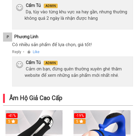
Cẩm Tú
ADMIN
Dạ, tùy vào từng khu vực xa hay gần, nhưng thường
không quá 2 ngày là nhận được hàng
Phương Linh
P
Có nhiều sản phẩm để lựa chọn, giá tốt!
Reply
Like
●
Cẩm Tú
ADMIN
Cảm ơn bạn, đừng quên thường xuyên ghé thăm
website để xem những sản phẩm mới nhất nhé.
Âm Hộ Giả Cao Cấp
-41%
-19%
5
5