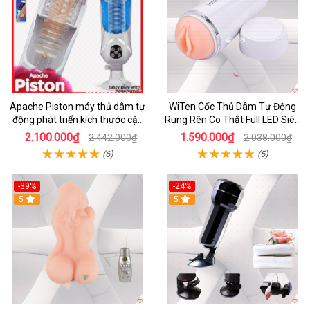
Apache Piston máy thủ dâm tự
WiTen Cốc Thủ Dâm Tự Động
động phát triển kích thước cậu
Rung Rên Co Thắt Full LED Siêu
nhỏ đỉnh
Phẩm Hot
2.100.000₫
1.590.000₫
2.442.000₫
2.038.000₫
(6)
(5)
-39%
-24%
5
5