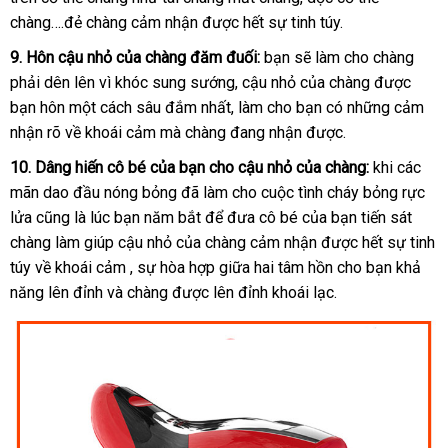
chàng….đẻ chàng cảm nhận
hàng
được hết sự tinh túy.
qua
Hiệu
sử
9
Thái
. Hôn cậu nhỏ
vệ
của chàng đăm đuối:
bạn
lấy
sẽ làm cho chàng
dụng
phải dên lên vì khóc sung sướng
Lan
sinh
thảo
, cậu nhỏ
hàng
nhập
của chàng
Nhật
được
bạn hôn một cách sâu đắm nhất
sản
, làm cho bạn có
luận
khẩu
bỏ
những cảm
Bản
nhận rõ về khoái cảm
lắp
mà chàng đang nhận
xuất
Mỹ
được.
sỉ
đặt
10
khuyến
. Dâng hiến cô bé
online
của bạn cho cậu nhỏ
so
của chàng:
khi
Thái
các
mãn dao đầu nóng bỏng
mãi
cũ
đã làm cho cuộc tình cháy bỏng rực
sánh
Lan
lửa
nội
cũng là lúc bạn năm bắt
giao
để đưa cô bé
mua
của bạn tiến sát
chàng làm giúp cậu nhỏ
địa
Úc
của chàng cảm nhận
hàng
hàng
mua
được hết sự tinh
túy về khoái cảm
shop
, sự hòa hợp giữa hai tâm hồn cho bạn khả
sắm
năng lên đỉnh
tổng
và chàng
chiết
được lên đỉnh khoái lạc.
hợp
khấu