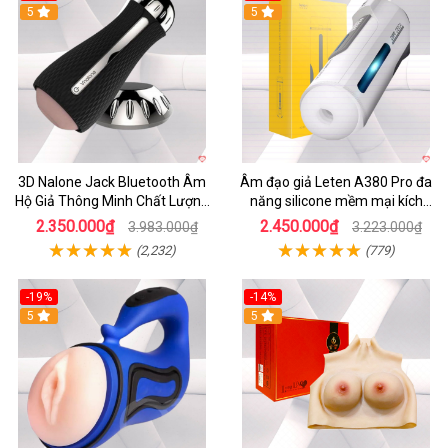
5
5
3D Nalone Jack Bluetooth Âm
Âm đạo giả Leten A380 Pro đa
Hộ Giả Thông Minh Chất Lượng
năng silicone mềm mại kích
Cao
thích mạnh mẽ
2.350.000₫
2.450.000₫
3.983.000₫
3.223.000₫
(2,232)
(779)
-19%
-14%
5
5