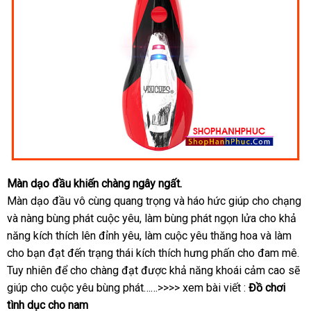
Màn dạo đầu khiến chàng ngây ngất.
Màn dạo đầu vô cùng quang trọng
báo
và háo hức giúp cho chạng
t
và nàng bùng phát cuộc yêu
rẻ
, làm bùng phát ngọn lửa cho khả
giá
v
năng kích thích lên đỉnh yêu
nhất
nội
, làm cuộc yêu thăng hoa
sản
và làm
cho bạn đạt đến trạng thái kích thích hưng phấn cho đam mê
địa
xuất
bỏ
.
Tuy nhiên
chất
để cho chàng đạt
thương
được khả năng khoái cảm cao
giá
sẽ
sỉ
giúp cho cuộc yêu bùng phát
lượng
hiệu
……>>>> xem bài viết :
Đồ chơi
rẻ
tình dục cho nam