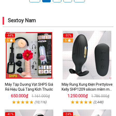
Sextoy Nam
-44%
-30%
5
5
Máy Tập Dương Vật SHP5 Giá
Máy Rung Xung Điện Prettylove
Rẻ Hiệu Quả Tăng Kích Thước
Kelly SHP1209 silicon mềm mại
tiện lợi
650.000₫
1.250.000₫
1.161.000₫
1.786.000₫
(10,116)
(2,448)
-41%
-24%