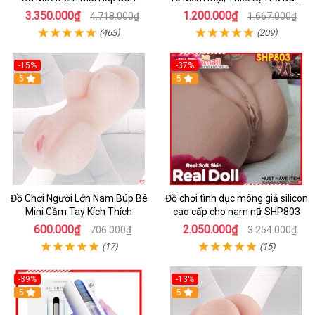
Nhật
3.350.000₫
1.200.000₫
4.718.000₫
1.667.000₫
(463)
(209)
-15%
-37%
5
5
Đồ Chơi Người Lớn Nam Búp Bê
Đồ chơi tình dục mông giả silicon
Mini Cầm Tay Kích Thích
cao cấp cho nam nữ SHP803
600.000₫
2.050.000₫
706.000₫
3.254.000₫
(17)
(15)
-39%
-13%
5
5