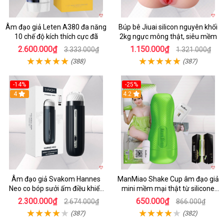
Âm đạo giả Leten A380 đa năng
Búp bê Jiuai silicon nguyên khối
10 chế độ kích thích cực đã
2kg ngực mông thật, siêu mềm
2.600.000₫
1.150.000₫
3.333.000₫
1.321.000₫
(388)
(387)
-14%
-25%
4
4.2
Âm đạo giả Svakom Hannes
ManMiao Shake Cup âm đạo giả
Neo co bóp sưởi ấm điều khiển
mini mềm mại thật từ silicone
app tiện lợi
cao cấp
2.300.000₫
650.000₫
2.674.000₫
866.000₫
(387)
(382)