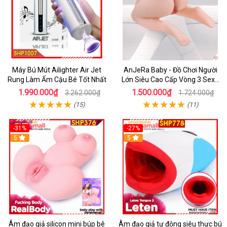
Máy Bú Mút Ailighter Air Jet
AnJeRa Baby - Đồ Chơi Người
Rung Làm Ấm Cậu Bé Tốt Nhất
Lớn Siêu Cao Cấp Vòng 3 Sexy,
Thỏa Mãn Tột Đỉnh SHP464
1.990.000₫
1.500.000₫
3.262.000₫
1.724.000₫
(15)
(11)
-31%
-27%
5
5
Âm đạo giả silicon mini búp bê
Âm đạo giả tự động siêu thực bú