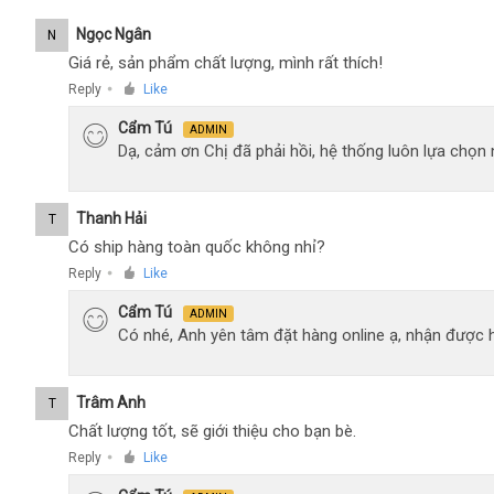
Ngọc Ngân
N
Giá rẻ, sản phẩm chất lượng, mình rất thích!
Reply
Like
●
Cẩm Tú
ADMIN
Dạ, cảm ơn Chị đã phải hồi, hệ thống luôn lựa chọ
Thanh Hải
T
Có ship hàng toàn quốc không nhỉ?
Reply
Like
●
Cẩm Tú
ADMIN
Có nhé, Anh yên tâm đặt hàng online ạ, nhận được h
Trâm Anh
T
Chất lượng tốt, sẽ giới thiệu cho bạn bè.
Reply
Like
●