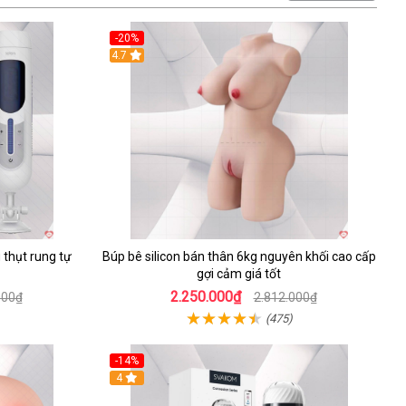
-20%
4.7
thụt rung tự
Búp bê silicon bán thân 6kg nguyên khối cao cấp
gợi cảm giá tốt
2.250.000₫
000₫
2.812.000₫
(475)
-14%
4