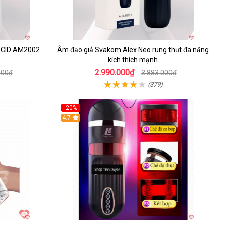
e CID AM2002
Âm đạo giả Svakom Alex Neo rung thụt đa năng
kích thích mạnh
2.990.000₫
000₫
3.883.000₫
(379)
-20%
4.7