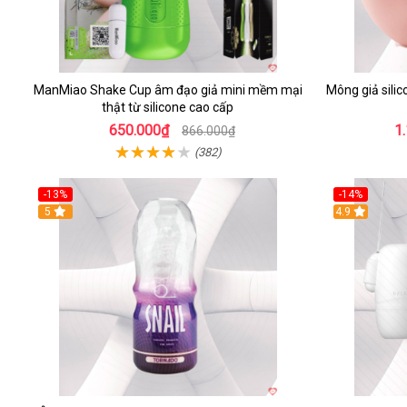
ManMiao Shake Cup âm đạo giả mini mềm mại
Mông giả sili
thật từ silicone cao cấp
650.000₫
1
866.000₫
(382)
-13%
-14%
5
4.9