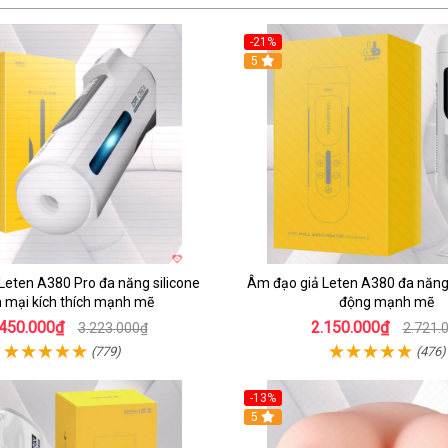
-21%
5
Leten A380 Pro đa năng silicone
Âm đạo giả Leten A380 đa năng 
mại kích thích mạnh mẽ
động mạnh mẽ
.450.000₫
2.150.000₫
3.223.000₫
2.721.
(779)
(476)
-13%
5