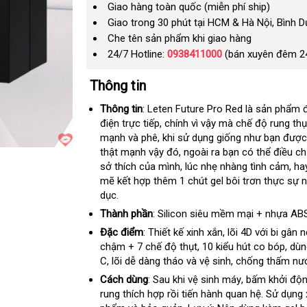
Giao hàng toàn quốc (miễn phí ship)
Giao trong 30 phút tại HCM & Hà Nội, Bình 
Che tên sản phẩm khi giao hàng
24/7 Hotline:
0938411000
(bán xuyên đêm 2
Thông tin
Thông tin
: Leten Future Pro Red
là sản phẩm
điện trực tiếp
mua
, chính vì vậy mà chế độ rung th
g
mạnh và phê
nổi
, khi sử dụng giống như bạn
sắm
cung
được 
thật mạnh vậy đó
tiếng
cửa
, ngoài ra bạn có thể điều c
cấp
sở thích
khuyến
của mình
hàng
dịch
, lúc nhẹ nhàng tình cảm
thô
, h
mẽ kết hợp thêm 1 chút gel bôi trơn thực sự 
mãi
vụ
min
dục.
Thành phần
: Silicon siêu mềm mại + nhựa AB
Đặc điểm
: Thiết kế xinh xắn
thế
, lõi 4D
đắt
với bi gân n
chậm + 7 chế độ thụt
hàng
, 10 kiểu hút co bóp
giới
nhất
Trun
, dù
C
nơi
, lõi dễ dàng tháo và vệ sinh
Hiệu
địa
, chống thấm nư
Quố
nào
chỉ
Cách dùng
: Sau khi vệ sinh máy
đại
, bấm khởi độ
rung thích hợp rồi tiến hành quan hệ
lý
bền
. Sử dụng 