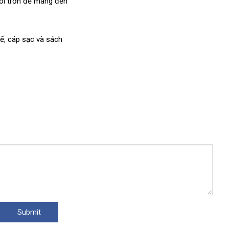
ôi trơn
showroom
để mang đến
hế
kiểm
, cáp sạc và sách
tra