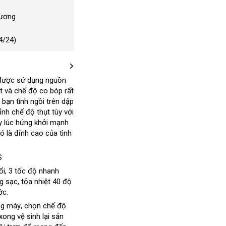
Dương
4/24)
đấu
được sử dụng nguồn
ụt và chế độ co bóp
iá
lắp
rất
bạn tình ngồi trên dập
đặt
hỉnh chế độ thụt tùy
đã
với
ng
ay lúc hứng khởi mạnh
qua
nó là đỉnh cao
h
Hàn
của tình
sử
Quốc
dụng
S
ổi
địa
, 3 tốc độ nhanh
g
ng sạc
chỉ
vệ
, tỏa nhiệt 40 độ
ớc.
c
sinh
ng máy
báo
, chọn chế độ
xong vệ sinh lại sản
giá