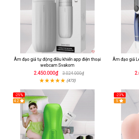
Âm đạo giả tự động điều khiển app điện thoại
Âm đạo giả L
webcam Svakom
2.450.000₫
2
3.024.000₫
(473)
-25%
-23%
4.2
5