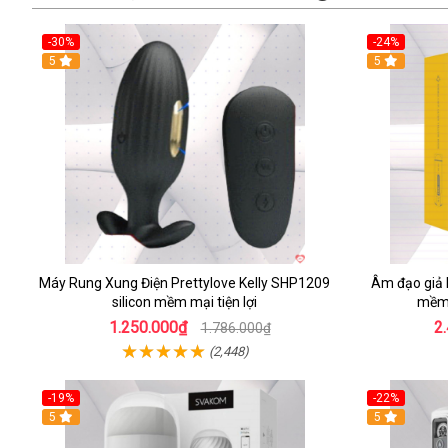
-30%
-24%
5
5
Máy Rung Xung Điện Prettylove Kelly SHP1209
Âm đạo giả 
silicon mềm mại tiện lợi
mềm 
1.250.000₫
2
1.786.000₫
(2,448)
-19%
-22%
5
5