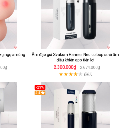
 2kg ngực mông
Âm đạo giả Svakom Hannes Neo co bóp sưởi ấm
điều khiển app tiện lợi
2.300.000₫
000₫
2.674.000₫
(387)
-23%
4.4