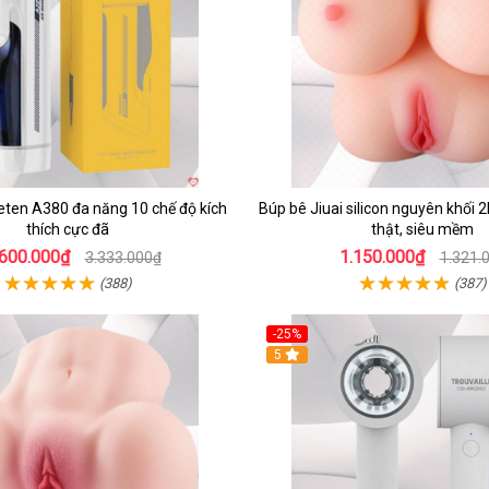
eten A380 đa năng 10 chế độ kích
Búp bê Jiuai silicon nguyên khối
thích cực đã
thật, siêu mềm
.600.000₫
1.150.000₫
3.333.000₫
1.321.
(388)
(387)
-25%
5