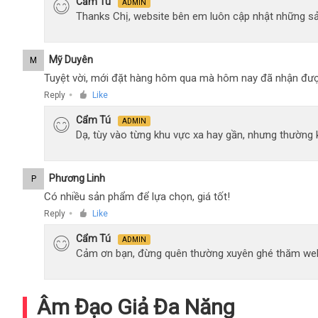
Cẩm Tú
ADMIN
Thanks Chị, website bên em luôn cập nhật những sả
Mỹ Duyên
M
Tuyệt vời, mới đặt hàng hôm qua mà hôm nay đã nhận đượ
Reply
Like
●
Cẩm Tú
ADMIN
Dạ, tùy vào từng khu vực xa hay gần, nhưng thường
Phương Linh
P
Có nhiều sản phẩm để lựa chọn, giá tốt!
Reply
Like
●
Cẩm Tú
ADMIN
Cảm ơn bạn, đừng quên thường xuyên ghé thăm web
Âm Đạo Giả Đa Năng