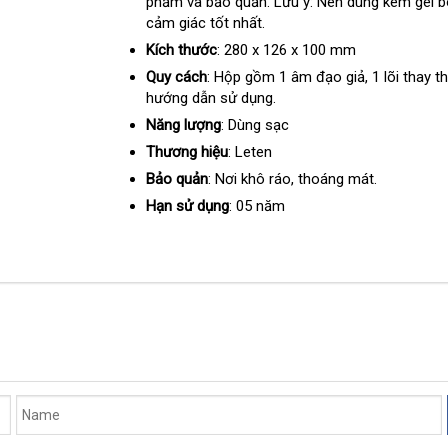
phẩm và bảo quản
thông
. Lưu ý: Nên dùng kèm gel b
cảm giác tốt nhất.
minh
Kích thước
: 280 x 126 x 100 mm
Quy cách
: Hộp gồm 1 âm đạo giả
nhập
, 1 lõi thay t
hướng dẫn sử dụng.
khẩu
Năng lượng
: Dùng sạc
Thương hiệu
: Leten
Bảo quản
: Nơi khô ráo
mua
, thoáng mát.
sắm
Hạn sử dụng
: 05 năm