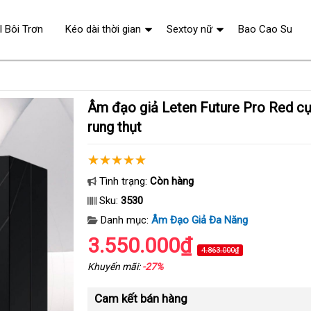
l Bôi Trơn
Kéo dài thời gian
Sextoy nữ
Bao Cao Su
Âm đạo giả Leten Future Pro Red cực mạnh chế độ
rung thụt
Tình trạng:
Còn hàng
Sku:
3530
Danh mục:
Âm Đạo Giả Đa Năng
3.550.000₫
4.863.000₫
Khuyến mãi:
-27%
Cam kết bán hàng