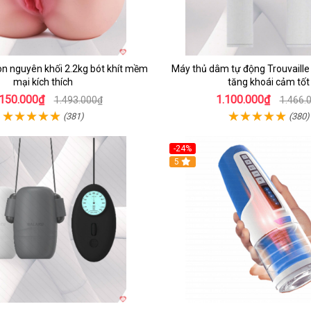
con nguyên khối 2.2kg bót khít mềm
Máy thủ dâm tự động Trouvaill
mại kích thích
tăng khoái cảm tốt
.150.000₫
1.100.000₫
1.493.000₫
1.466.
(381)
(380)
-24%
5