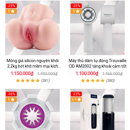
-23%
-25%
5
5
Mông giả silicon nguyên khối
Máy thủ dâm tự động Trouvaille
2.2kg bót khít mềm mại kích
CID AM2002 tăng khoái cảm tốt
thích
1.150.000₫
1.100.000₫
1.493.000₫
1.466.000₫
(381)
(380)
-30%
-23%
5
4.4