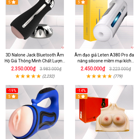
5
5
3D Nalone Jack Bluetooth Âm
Âm đạo giả Leten A380 Pro đa
Hộ Giả Thông Minh Chất Lượng
năng silicone mềm mại kích
Cao
thích mạnh mẽ
2.350.000₫
2.450.000₫
3.983.000₫
3.223.000₫
(2,232)
(779)
-19%
-14%
5
5