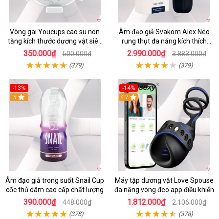
Vòng gai Youcups cao su non
Âm đạo giả Svakom Alex Neo
tăng kích thước dương vật siêu
rung thụt đa năng kích thích
kích thích
mạnh
350.000₫
2.990.000₫
500.000₫
3.883.000₫
(379)
(379)
-13%
-14%
5
4.7
Âm đạo giả trong suốt Snail Cup
Máy tập dương vật Love Spouse
cốc thủ dâm cao cấp chất lượng
đa năng vòng đeo app điều khiển
390.000₫
1.812.000₫
448.000₫
2.106.000₫
(378)
(378)