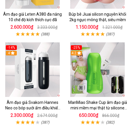
Âm đạo giả Leten A380 đa năng
Búp bê Jiuai silicon nguyên khối
10 chế độ kích thích cực đã
2kg ngực mông thật, siêu mềm
2.600.000₫
1.150.000₫
3.333.000₫
1.321.000₫
(388)
(387)
-14%
-25%
4
4.2
Âm đạo giả Svakom Hannes
ManMiao Shake Cup âm đạo giả
Neo co bóp sưởi ấm điều khiển
mini mềm mại thật từ silicone
app tiện lợi
cao cấp
2.300.000₫
650.000₫
2.674.000₫
866.000₫
(387)
(382)