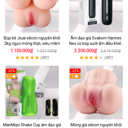
Búp bê Jiuai silicon nguyên khối
Âm đạo giả Svakom Hannes
2kg ngực mông thật, siêu mềm
Neo co bóp sưởi ấm điều khiển
app tiện lợi
1.150.000₫
2.300.000₫
1.321.000₫
2.674.000₫
(387)
(387)
-25%
-23%
4.2
5
ManMiao Shake Cup âm đạo giả
Mông giả silicon nguyên khối