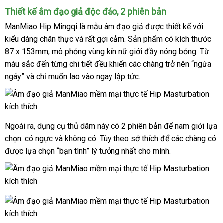
Thiết kế âm đạo giả độc đáo
tổng
, 2 phiên bản
hợp
ManMiao Hip Mingqi là mẫu âm đạo giả
nhận
được
thiết kế
tổng
với
kiểu dáng chân thực
đăng
và
chính
rất gợi cảm
đắt
. Sản phẩm có kích thước
xét
hợp
87 x 153mm
trung
, mô phỏng vùng kín nữ giới đầy nóng bỏng
ký
hãng
nhất
tư
. Từ
màu sắc đến từng chi tiết đều khiến
tâm
phụ
các chàng trở nên “ngứa
vấn
ngáy”
chất
và chỉ muốn lao vào ngay lập tức.
kiện
lượng
Ngoài ra, dụng cụ thủ dâm này
có 2 phiên bản
dịch
để nam giới lựa
chọn: có ngực
ở
và không có
an
. Tùy theo sở thích
giảm
để
vụ
nhận
các chàng có
c
được lựa chọn “bạn tình” lý tưởng nhất cho mình.
đâu
toàn
giá
xét
h
uy
tín