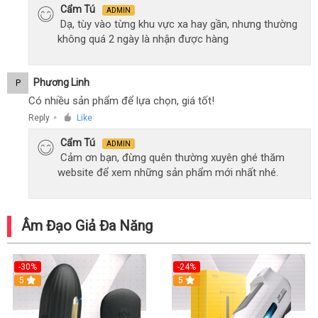
Cẩm Tú
ADMIN
Dạ, tùy vào từng khu vực xa hay gần, nhưng thường
không quá 2 ngày là nhận được hàng
Phương Linh
P
Có nhiều sản phẩm để lựa chọn, giá tốt!
Reply
Like
●
Cẩm Tú
ADMIN
Cảm ơn bạn, đừng quên thường xuyên ghé thăm
website để xem những sản phẩm mới nhất nhé.
Âm Đạo Giả Đa Năng
-30%
-24%
5
5