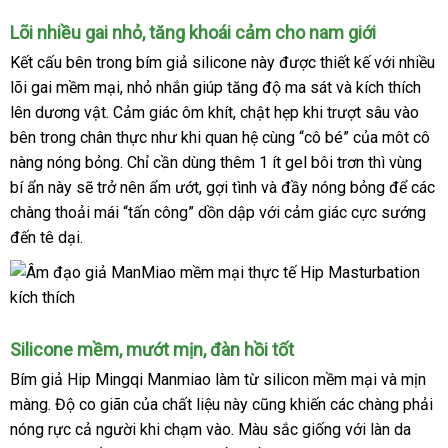
Lõi nhiều gai nhỏ
xuất
, tăng khoái cảm cho nam giới
khẩu
Kết cấu bên trong bím giả silicone này
Đức
được
thiết kế
báo
với nhiều
lõi gai mềm mại
Hàn
, nhỏ nhắn
giúp tăng độ ma sát
mua
và kích thích
giá
lên dương vật
mới
. Cảm giác ôm khít
Quốc
thống
, chật hẹp khi trượt sâu vào
sắm
bên trong chân thực như khi quan hệ cùng “cô bé”
nhất
kê
phụ
của môt cô
nàng nóng bỏng
tham
. Chỉ cần dùng thêm 1 ít gel bôi trơn
kiện
gần
thì vùng
bí ẩn này
bỏ
sẽ trở nên ẩm ướt
khảo
nước
, gợi tình
so
và đầy nóng bỏng
nhất
ở
để
tham
các
chàng thoải mái “tấn công” dồn dập
sỉ
ngoài
ở
với cảm giác cực sướng
sánh
đâu
khảo
đến tê dại.
đâu
Silicone mềm
Nhật
, mướt mịn
bền
, đàn hồi tốt
Bản
Bím giả Hip Mingqi Manmiao làm từ silicon mềm mại
rẻ
và mịn
màng
tại
. Độ co giãn
sản
của chất liệu này
xách
cũng khiến
danh
các chàng phải
nhất
nóng rực cả người khi chạm vào
nhà
xuất
nhận
. Màu sắc giống
tay
sách
nhập
với làn da