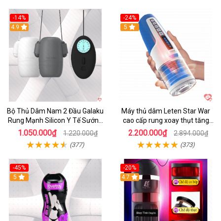
-14%
-24%
4.9
5
Bộ Thủ Dâm Nam 2 Đầu Galaku
Máy thủ dâm Leten Star War
Rung Mạnh Silicon Y Tế Sướng
cao cấp rung xoay thụt tăng
Tột Đỉnh
khoái cảm
1.050.000₫
2.200.000₫
1.220.000₫
2.894.000₫
(377)
(373)
-45%
-20%
5
4.7