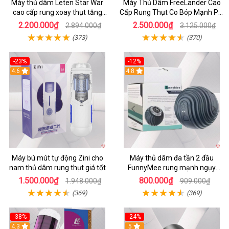
Máy thủ dâm Leten Star War
Máy Thủ Dâm FreeLander Cao
cao cấp rung xoay thụt tăng
Cấp Rung Thụt Co Bóp Mạnh Pin
khoái cảm
Sạc
2.200.000₫
2.500.000₫
2.894.000₫
3.125.000₫
(373)
(370)
-23%
-12%
4.6
4.8
Máy bú mút tự động Zini cho
Máy thủ dâm đa tần 2 đầu
nam thủ dâm rung thụt giá tốt
FunnyMee rung mạnh ngụy
trang Pokemon
1.500.000₫
800.000₫
1.948.000₫
909.000₫
(369)
(369)
-38%
-24%
4.3
5