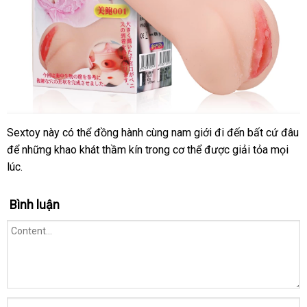
Sextoy này
đã
có thể đồng hành cùng nam giới đi đến
đắt
bất cứ đâu
thống
để
cũ
những khao khát thầm kín trong cơ thể
qua
cao
được giải tỏa
nhất
thông
mọi
kê
lúc.
sử
cấp
minh
dụng
Bình luận