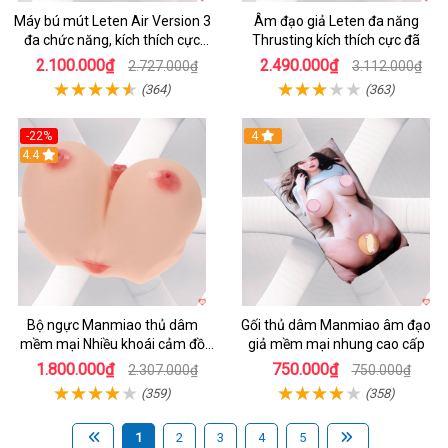
Máy bú mút Leten Air Version 3
Âm đạo giả Leten đa năng
đa chức năng, kích thích cực
Thrusting kích thích cực đã
mạnh
2.100.000₫
2.490.000₫
2.727.000₫
3.112.000₫
(364)
(363)
-22%
4
4.4
Bộ ngực Manmiao thủ dâm
Gối thủ dâm Manmiao âm đạo
mềm mại Nhiều khoái cảm đồ
giả mềm mại nhung cao cấp
chơi người lớn
1.800.000₫
750.000₫
2.307.000₫
750.000₫
(359)
(358)
1
2
3
4
5