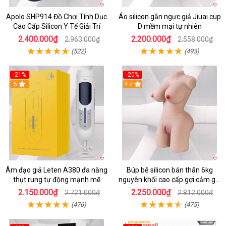
Apolo SHP914 Đồ Chơi Tình Dục
Áo silicon gắn ngực giả Jiuai cup
Cao Cấp Silicon Y Tế Giải Trí
D mềm mại tự nhiên
2.400.000₫
2.200.000₫
2.963.000₫
2.558.000₫
(522)
(493)
-21%
-20%
5
4.7
Âm đạo giả Leten A380 đa năng
Búp bê silicon bán thân 6kg
thụt rung tự động mạnh mẽ
nguyên khối cao cấp gợi cảm giá
tốt
2.150.000₫
2.250.000₫
2.721.000₫
2.812.000₫
(476)
(475)