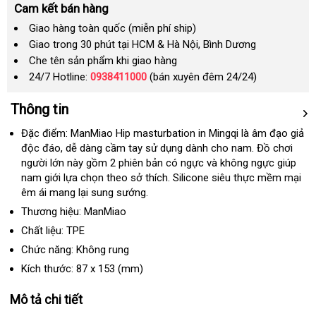
Cam kết bán hàng
Giao hàng toàn quốc (miễn phí ship)
Giao trong 30 phút tại HCM & Hà Nội, Bình Dương
Che tên sản phẩm khi giao hàng
24/7 Hotline:
0938411000
(bán xuyên đêm 24/24)
Thông tin
Đặc điểm: ManMiao Hip masturbation in Mingqi là âm đạo giả
độc đáo
phản
, dễ dàng cầm tay sử dụng dành cho nam
đăng
. Đồ chơi
người lớn này gồm 2 phiên bản có ngực
hồi
tại
và không ngực giúp
ký
nam giới lựa chọn theo sở thích
mới
. Silicone siêu thực mềm mại
nhà
êm ái mang lại sung sướng.
nhất
Thương hiệu: ManMiao
Chất liệu: TPE
Chức năng: Không rung
Kích thước:
87
x
153
(mm)
Mô tả chi tiết