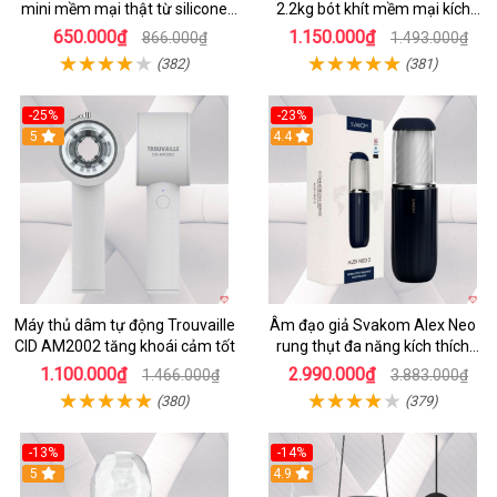
mini mềm mại thật từ silicone
2.2kg bót khít mềm mại kích
cao cấp
thích
650.000₫
1.150.000₫
866.000₫
1.493.000₫
(382)
(381)
-25%
-23%
5
4.4
Máy thủ dâm tự động Trouvaille
Âm đạo giả Svakom Alex Neo
CID AM2002 tăng khoái cảm tốt
rung thụt đa năng kích thích
mạnh
1.100.000₫
2.990.000₫
1.466.000₫
3.883.000₫
(380)
(379)
-13%
-14%
5
4.9