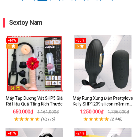
Sextoy Nam
-44%
-30%
5
5
Máy Tập Dương Vật SHP5 Giá
Máy Rung Xung Điện Prettylove
Rẻ Hiệu Quả Tăng Kích Thước
Kelly SHP1209 silicon mềm mại
tiện lợi
650.000₫
1.250.000₫
1.161.000₫
1.786.000₫
(10,116)
(2,448)
-41%
-24%