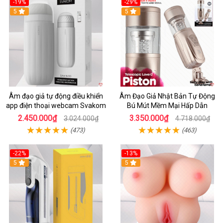
-19%
-29%
5
5
Âm đạo giả tự động điều khiển
Âm Đạo Giả Nhật Bản Tự Động
app điện thoại webcam Svakom
Bú Mút Mềm Mại Hấp Dẫn
2.450.000₫
3.350.000₫
3.024.000₫
4.718.000₫
(473)
(463)
-22%
-13%
5
5