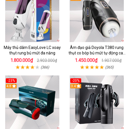
Máy thủ dâm EasyLove LC xoay
Âm đạo giả Doyola T380 rung
thụt rung bú mút đa năng
thụt co bóp bú mút tự động cao
cấp
1.800.000₫
1.450.000₫
2.903.000₫
1.907.000₫
(366)
(365)
-23%
-20%
4.8
3.4