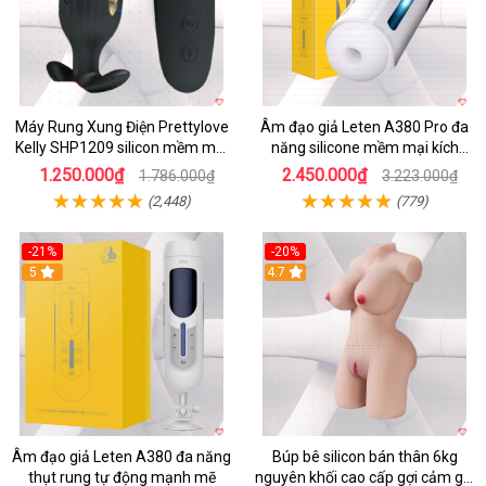
Máy Rung Xung Điện Prettylove
Âm đạo giả Leten A380 Pro đa
Kelly SHP1209 silicon mềm mại
năng silicone mềm mại kích
tiện lợi
thích mạnh mẽ
1.250.000₫
2.450.000₫
1.786.000₫
3.223.000₫
(2,448)
(779)
-21%
-20%
5
4.7
Âm đạo giả Leten A380 đa năng
Búp bê silicon bán thân 6kg
thụt rung tự động mạnh mẽ
nguyên khối cao cấp gợi cảm giá