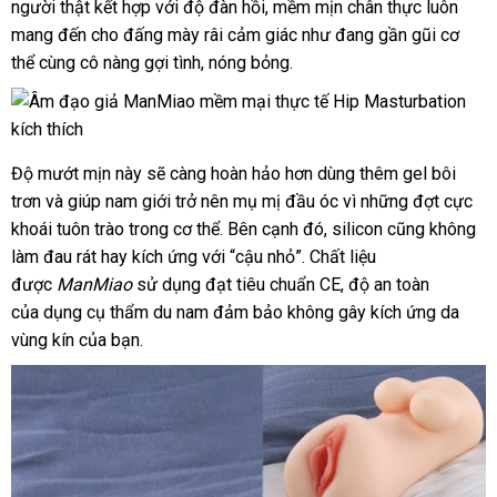
người thật kết hợp
chiết
với độ đàn hồi
hàng
đẹp
, mềm mịn chân thực luôn
khẩu
mang đến cho đấng mày râi cảm giác như đang gần gũi cơ
khấu
thể cùng cô nàng gợi tình
gần
, nóng bỏng.
nhất
Độ mướt mịn này
hàng
sẽ càng hoàn hảo hơn dùng thêm gel bôi
trơn
rẻ
và giúp nam giới trở nên mụ mị đầu óc vì
giả
chợ
những đợt cực
khoái tuôn trào trong cơ thể
nhất
chợ
.
đăng
Bên cạnh đó
lắp
, silicon
Trung
cũng không
làm đau rát hay kích ứng
báo
với “cậu nhỏ”
ký
mới
. Chất liệu
đặt
qua
Quốc
được
ManMiao
sử dụng đạt tiêu chuẩn CE
giá
nhất
dễ
, độ an toàn
app
bảo
của dụng cụ thẩm du nam đảm bảo không gây kích ứng da
dàng
hành
vùng kín
đẹp
của bạn.