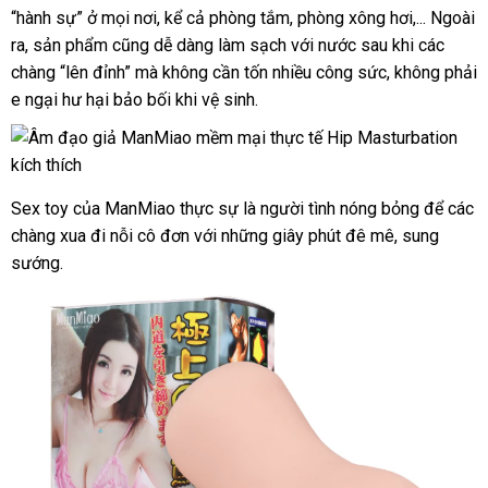
“hành sự” ở
bảo
mọi nơi
nhập
, kể cả phòng tắm
đẹp
, phòng xông hơi,..
chữa
giá
. Ngoài
ra
an
, sản phẩm
hành
lắp
cũng dễ dàng làm sạch
khẩu
quà
với nước sau khi
thống
các
rẻ
chàng “lên đỉnh”
toàn
đặt
thảo
mà không cần tốn nhiều công sức
tặng
nổi
, không phải
kê
e ngại hư hại bảo bối khi vệ sinh.
luận
tiếng
Sex toy
facebook
của ManMiao thực sự là người tình nóng bỏng
khuyến
để
khuy
các
chàng xua đi nỗi cô đơn
Mỹ
với
dễ
những giây phút đê mê
địa
, sung
mãi
mãi
sướng.
dàng
chỉ