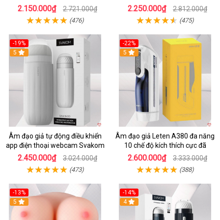
tốt
2.150.000₫
2.250.000₫
2.721.000₫
2.812.000₫
(476)
(475)
-19%
-22%
5
5
Âm đạo giả tự động điều khiển
Âm đạo giả Leten A380 đa năng
app điện thoại webcam Svakom
10 chế độ kích thích cực đã
2.450.000₫
2.600.000₫
3.024.000₫
3.333.000₫
(473)
(388)
-13%
-14%
5
4