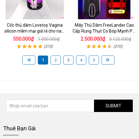
Cốc thủ dâm Lovetoy Vagina
Máy Thủ Dâm FreeLander Cao
silicon mềm mại giá rẻ cho nam
Cấp Rung Thụt Co Bóp Mạnh Pin
cực sướng
Sạc
550.000₫
2.500.000₫
1.000.000₫
3.125.000₫
(370)
(370)
1
2
3
4
5
SUBMIT
Thuê Bạn Gái