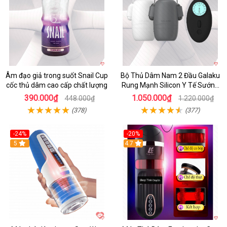
Âm đạo giả trong suốt Snail Cup
Bộ Thủ Dâm Nam 2 Đầu Galaku
cốc thủ dâm cao cấp chất lượng
Rung Mạnh Silicon Y Tế Sướng
Tột Đỉnh
390.000₫
1.050.000₫
448.000₫
1.220.000₫
(378)
(377)
-24%
-20%
5
4.7