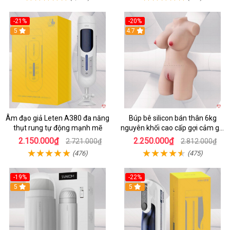
-21%
-20%
5
4.7
Âm đạo giả Leten A380 đa năng
Búp bê silicon bán thân 6kg
thụt rung tự động mạnh mẽ
nguyên khối cao cấp gợi cảm giá
tốt
2.150.000₫
2.250.000₫
2.721.000₫
2.812.000₫
(476)
(475)
-19%
-22%
5
5