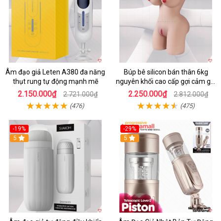
Âm đạo giả Leten A380 đa năng
Búp bê silicon bán thân 6kg
thụt rung tự động mạnh mẽ
nguyên khối cao cấp gợi cảm giá
tốt
2.150.000₫
2.250.000₫
2.721.000₫
2.812.000₫
(476)
(475)
-19%
-29%
5
5