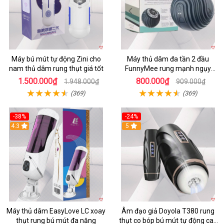
Máy bú mút tự động Zini cho
Máy thủ dâm đa tần 2 đầu
nam thủ dâm rung thụt giá tốt
FunnyMee rung mạnh ngụy
trang Pokemon
1.500.000₫
800.000₫
1.948.000₫
909.000₫
(369)
(369)
-38%
-24%
4.3
5
Máy thủ dâm EasyLove LC xoay
Âm đạo giả Doyola T380 rung
thụt rung bú mút đa năng
thụt co bóp bú mút tự động cao