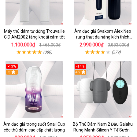
Máy thủ dâm tự động Trouvaille
Âm đạo giả Svakom Alex Neo
CID AM2002 tăng khoái cảm tốt
rung thụt đa năng kích thích
mạnh
1.100.000₫
2.990.000₫
1.466.000₫
3.883.000₫
(380)
(379)
-13%
-14%
5
4.9
Âm đạo giả trong suốt Snail Cup
Bộ Thủ Dâm Nam 2 Đầu Galaku
cốc thủ dâm cao cấp chất lượng
Rung Mạnh Silicon Y Tế Sướng
Tột Đỉnh