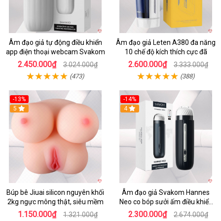
Âm đạo giả tự động điều khiển
Âm đạo giả Leten A380 đa năng
app điện thoại webcam Svakom
10 chế độ kích thích cực đã
2.450.000₫
2.600.000₫
3.024.000₫
3.333.000₫
(473)
(388)
-13%
-14%
5
4
Búp bê Jiuai silicon nguyên khối
Âm đạo giả Svakom Hannes
2kg ngực mông thật, siêu mềm
Neo co bóp sưởi ấm điều khiển
app tiện lợi
1.150.000₫
2.300.000₫
1.321.000₫
2.674.000₫