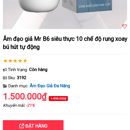
Âm đạo giả Mr B6 siêu thực 10 chế độ rung xoay
bú hút tự động
Tình trạng:
Còn hàng
Sku:
3192
Danh mục:
Âm Đạo Giả Đa Năng
1.500.000₫
1.898.000₫
Khuyến mãi:
-21%
ĐẶT HÀNG