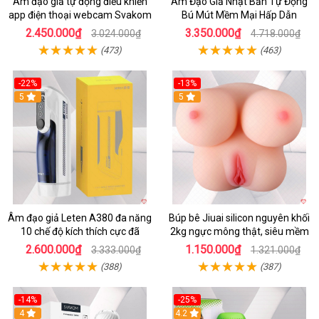
Âm đạo giả tự động điều khiển
Âm Đạo Giả Nhật Bản Tự Động
app điện thoại webcam Svakom
Bú Mút Mềm Mại Hấp Dẫn
2.450.000₫
3.350.000₫
3.024.000₫
4.718.000₫
(473)
(463)
-22%
-13%
5
5
Âm đạo giả Leten A380 đa năng
Búp bê Jiuai silicon nguyên khối
10 chế độ kích thích cực đã
2kg ngực mông thật, siêu mềm
2.600.000₫
1.150.000₫
3.333.000₫
1.321.000₫
(388)
(387)
-14%
-25%
4
4.2