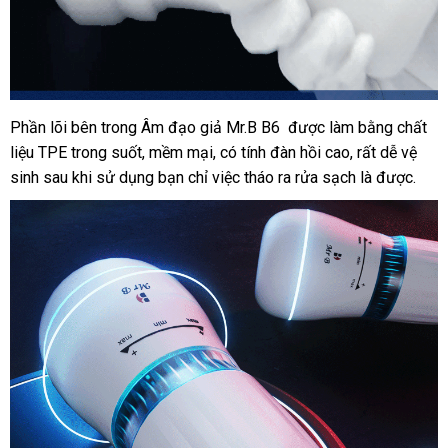
Phần lõi bên trong Âm đạo giả Mr.B B6
khách
được làm bằng chất
liệu TPE trong suốt
cung
, mềm mại
miễn
, có tính đàn hồi cao
hàng
lớn
,
bảo
rất dễ vệ
sinh sau khi sử dụng bạn chỉ việc tháo ra rửa sạch là
cấp
phí
hành
vận
được.
chuyển