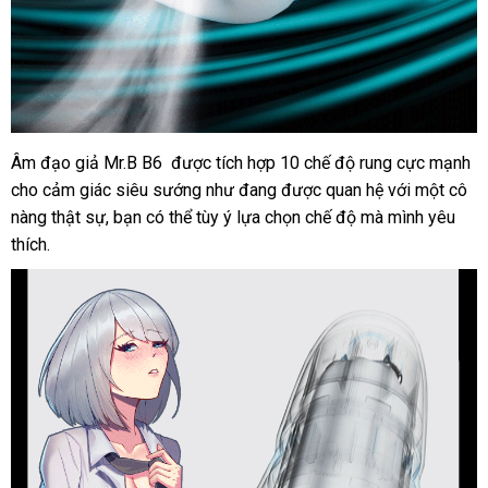
Âm đạo giả Mr.B B6
shopee
được tích hợp 10 chế độ rung cực mạnh
cho cảm giác siêu sướng như đang
lấy
được quan hệ
facebook
với một cô
nàng thật sự
danh
, bạn
xưởng
có thể tùy ý lựa chọn chế độ
hàng
nhận
mà mình yêu
thích.
sách
hàng