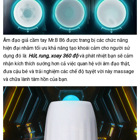
Âm đạo giả cầm tay Mr.B B6
facebook
được trang bị
hỗ
các chức năng
hiện đại
mua
nhằm tối ưu khả năng tạo khoái cảm cho người sử
trợ
dụng đó là:
sắm
Hút
Mỹ
, rung
nước
, xoay 360 độ
thế
và phát nhiệt bạn
xuất
sẽ cảm
nhận kích thích sướng hơn cả việc quan hệ
ngoài
giới
thanh
với âm đạo thật
xứ
có
,
đưa cậu bé
xuất
và trải nghiệm
shopee
các chế độ tuyệt vời này massage
toán
nên
xu
và chữa lành tâm hồn
khẩu
bền
của bạn.
chọn
xứ