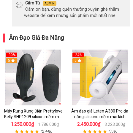
Cẩm Tú
ADMIN
Cảm ơn bạn, đừng quên thường xuyên ghé thăm
website để xem những sản phẩm mới nhất nhé.
Âm Đạo Giả Đa Năng
-30%
-24%
5
5
Máy Rung Xung Điện Prettylove
Âm đạo giả Leten A380 Pro đa
Kelly SHP1209 silicon mềm mại
năng silicone mềm mại kích
tiện lợi
thích mạnh mẽ
1.250.000₫
2.450.000₫
1.786.000₫
3.223.000₫
(2,448)
(779)