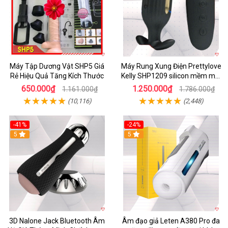
Máy Tập Dương Vật SHP5 Giá
Máy Rung Xung Điện Prettylove
Rẻ Hiệu Quả Tăng Kích Thước
Kelly SHP1209 silicon mềm mại
tiện lợi
650.000₫
1.250.000₫
1.161.000₫
1.786.000₫
(10,116)
(2,448)
-41%
-24%
5
5
3D Nalone Jack Bluetooth Âm
Âm đạo giả Leten A380 Pro đa