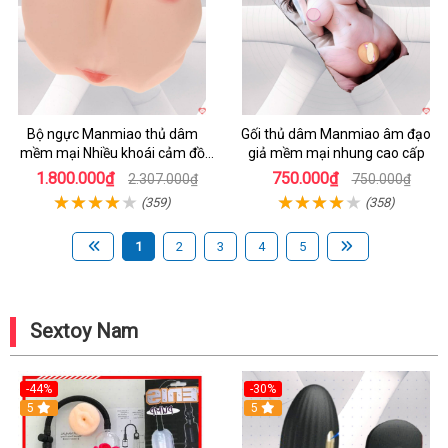
Bộ ngực Manmiao thủ dâm
Gối thủ dâm Manmiao âm đạo
mềm mại Nhiều khoái cảm đồ
giả mềm mại nhung cao cấp
chơi người lớn
1.800.000₫
750.000₫
2.307.000₫
750.000₫
(359)
(358)
1
2
3
4
5
Sextoy Nam
-44%
-30%
5
5