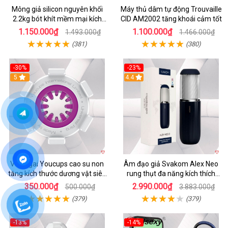
Mông giả silicon nguyên khối
Máy thủ dâm tự động Trouvaille
2.2kg bót khít mềm mại kích
CID AM2002 tăng khoái cảm tốt
thích
1.150.000₫
1.100.000₫
1.493.000₫
1.466.000₫
(381)
(380)
-30%
-23%
5
4.4
Vòng gai Youcups cao su non
Âm đạo giả Svakom Alex Neo
tăng kích thước dương vật siêu
rung thụt đa năng kích thích
kích thích
mạnh
350.000₫
2.990.000₫
500.000₫
3.883.000₫
(379)
(379)
-13%
-14%