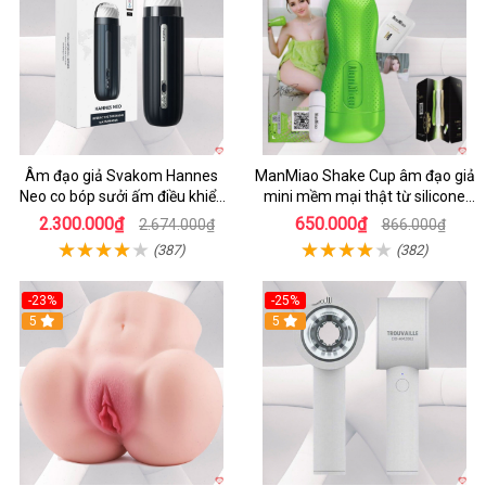
Âm đạo giả Svakom Hannes
ManMiao Shake Cup âm đạo giả
Neo co bóp sưởi ấm điều khiển
mini mềm mại thật từ silicone
app tiện lợi
cao cấp
2.300.000₫
650.000₫
2.674.000₫
866.000₫
(387)
(382)
-23%
-25%
5
5