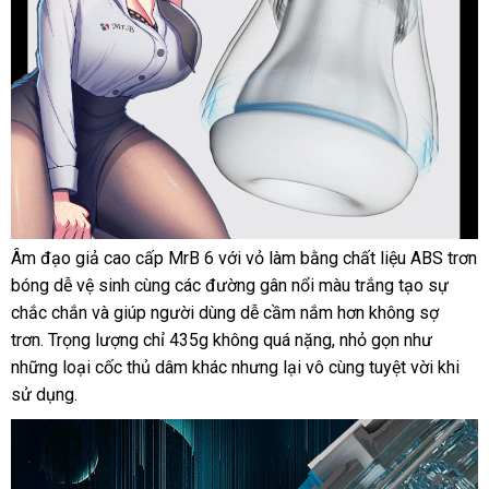
Âm đạo giả cao cấp MrB 6
Đài
với vỏ làm bằng chất liệu ABS trơn
bóng dễ vệ sinh cùng
nổi
các đường gân nổi màu trắng tạo sự
Loan
chắc chắn
tham
và giúp người dùng dễ cầm nắm hơn không sợ
tiếng
trơn.
Trọng lượng chỉ 435g không
khảo
địa
quá nặng
vận
, nhỏ gọn như
cung
những loại cốc thủ dâm khác
tận
nhưng lại vô cùng tuyệt vời khi
chỉ
chuyển
cấp
sử dụng.
nơi