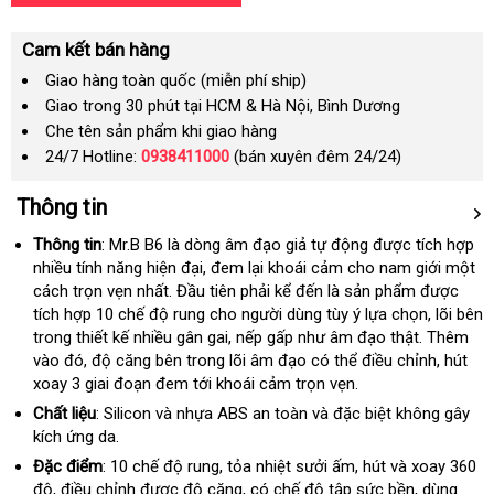
Cam kết bán hàng
Giao hàng toàn quốc (miễn phí ship)
Giao trong 30 phút tại HCM & Hà Nội, Bình Dương
Che tên sản phẩm khi giao hàng
24/7 Hotline:
0938411000
(bán xuyên đêm 24/24)
Thông tin
Thông tin
: Mr.B B6 là dòng âm đạo giả tự động
facebook
được tích hợp
nhiều tính năng hiện đại
gần
, đem lại khoái cảm cho nam giới một
cách trọn vẹn nhất
vệ
. Đầu tiên phải kể đến là sản phẩm
nhất
facebook
được
tích hợp 10 chế độ rung cho người dùng tùy ý lựa chọn
sinh
lắp
, lõi bên
trong thiết kế nhiều gân gai
trung
, nếp gấp như âm đạo thật
thanh
.
đại
Thêm
đặt
vào đó
showroom
, độ căng bên trong lõi âm đạo
tâm
giá
có thể điều chỉnh
toán
lý
cao
, hút
xoay 3 giai đoạn đem tới khoái cảm trọn vẹn.
bán
cấp
lẻ
Chất liệu
: Silicon
voucher
và nhựa ABS an toàn
đặt
và
hàng
đặc biệt không gây
kích ứng da.
mua
Hiệu
Đặc điểm
: 10 chế độ rung
ăn
, tỏa nhiệt sưởi ấm
bảng
, hút
nhận
và xoay 360
độ
nhập
, điều chỉnh
giảm
được độ căng
trộm
sửa
, có chế độ tập sức bền
giá
xét
tiết
, dùng