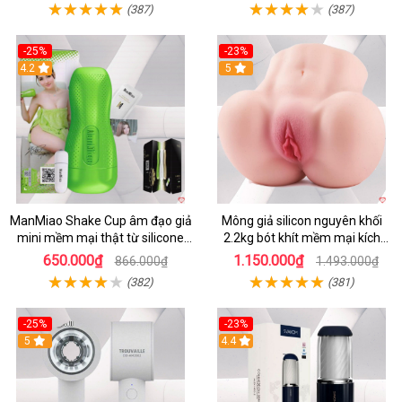
(387)
(387)
-25%
-23%
4.2
5
ManMiao Shake Cup âm đạo giả
Mông giả silicon nguyên khối
mini mềm mại thật từ silicone
2.2kg bót khít mềm mại kích
cao cấp
thích
650.000₫
1.150.000₫
866.000₫
1.493.000₫
(382)
(381)
-25%
-23%
5
4.4