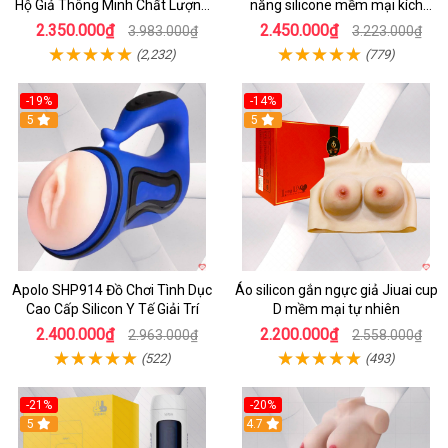
Hộ Giả Thông Minh Chất Lượng
năng silicone mềm mại kích
Cao
thích mạnh mẽ
2.350.000₫
2.450.000₫
3.983.000₫
3.223.000₫
(2,232)
(779)
-19%
-14%
5
5
Apolo SHP914 Đồ Chơi Tình Dục
Áo silicon gắn ngực giả Jiuai cup
Cao Cấp Silicon Y Tế Giải Trí
D mềm mại tự nhiên
2.400.000₫
2.200.000₫
2.963.000₫
2.558.000₫
(522)
(493)
-21%
-20%
5
4.7