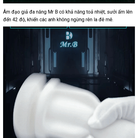
Âm đạo giả đa năng Mr B có khả năng toả nhiệt
khuyến
, sưởi ấm
nhận
lên
đến 42 độ
đã
, khiến
shopee
các anh
to
không ngừng rên la đê mê.
mãi
hàng
qua
sử
dụng