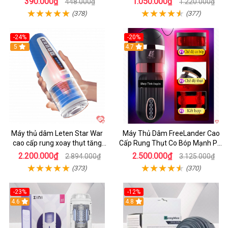
390.000₫
1.050.000₫
448.000₫
1.220.000₫
(378)
(377)
-24%
-20%
5
4.7
Máy thủ dâm Leten Star War
Máy Thủ Dâm FreeLander Cao
cao cấp rung xoay thụt tăng
Cấp Rung Thụt Co Bóp Mạnh Pin
khoái cảm
Sạc
2.200.000₫
2.500.000₫
2.894.000₫
3.125.000₫
(373)
(370)
-23%
-12%
4.6
4.8