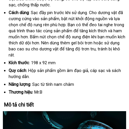
sạc
hàng
Mỹ
, chống thấp nước.
giá
chữa
kiệm
Cách dùng
: Sạc đầy pin trước khi sử dụng
Mỹ
. Cho dương vật
nhập
đã
cương cứng vào sản phẩm
tiki
, bật nút khởi động nguồn
chất
và lựa
khẩu
chọn chế độ rung rên phù hợp
xuất
. Bạn
đổi
có thể đeo tai nghe trong
lượng
ch
quá trình thao tác cùng sản phẩm
khẩu
ở
để tăng kích thích
trả
nơi
và ham
kh
muốn hơn
thanh
. Bấm nút chọn chế độ xung điện khi bạn muốn kích
đâu
bán
thích dữ dội hơn
lý
hướng
. Nên dùng thêm gel bôi trơn
so
hoặc sử dụng
bao cao su cho dương vật
dẫn
cung
để tăng độ trơn tru
sánh
mua
, tránh bị khô
rát.
cấp
hàng
Kích thước
: 198 x 92 mm
Quy cách
: Hộp sản phẩm gồm âm đạo giả
link
, cáp sạc
nước
và sách
hướng dẫn.
web
ngoài
Năng lượng
: Sạc từ tính nam châm
Thương hiệu
: Mr.B
Mô tả chi tiết