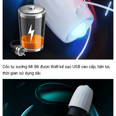
Cốc tự sướng Mr B6
sử
được thiết kế sạc USB cao cấp
giá
, tiện lợi
có
,
thời gian sử dụng dài.
dụng
bán
nên
chọ