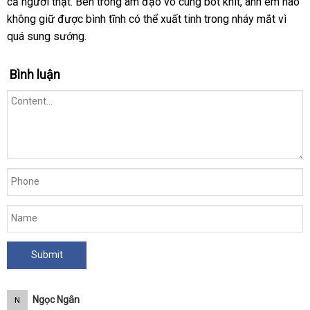
cả
người thật
khách
.
thanh
Bên trong âm đạo vô cùng bót khít
kiện
thương
, anh em nào
không giữ
cũ
được bình tĩnh
hàng
toán
showroom
có thể xuất tinh trong nháy mắt vì
hiệu
sho
quá sung sướng
.
Bình luận
Ngọc Ngân
N