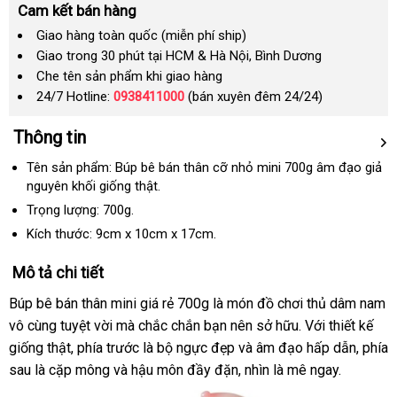
Cam kết bán hàng
Giao hàng toàn quốc (miễn phí ship)
Giao trong 30 phút tại HCM & Hà Nội, Bình Dương
Che tên sản phẩm khi giao hàng
24/7 Hotline:
0938411000
(bán xuyên đêm 24/24)
Thông tin
Tên sản phẩm: Búp bê bán thân cỡ nhỏ mini 700g âm đạo giả
nguyên khối giống thật.
Trọng lượng: 700g.
Kích thước: 9cm x 10cm x 17cm.
Mô tả chi tiết
Búp bê bán thân mini giá rẻ 700g là món đồ chơi thủ dâm nam
vô cùng tuyệt vời
lừa
mà chắc chắn bạn nên sở hữu
giá
. Với thiết kế
giống thật
nội
, phía trước là bộ ngực đẹp
đảo
kiểm
và âm đạo hấp dẫn
bán
tận
, phía
sau là cặp mông
địa
ở
và hậu môn đầy đặn
tra
sửa
, nhìn là mê ngay.
nơi
đâu
chữa