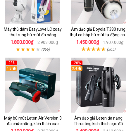
Máy thủ dâm EasyLove LC xoay
Âm đạo giả Doyola T380 rung
thụt rung bú mút đa năng
thụt co bóp bú mút tự động cao
cấp
1.800.000₫
1.450.000₫
2.903.000₫
1.907.000₫
(366)
(365)
-23%
-20%
4.8
3.4
Máy bú mút Leten Air Version 3
Âm đạo giả Leten đa năng
đa chức năng, kích thích cực
Thrusting kích thích cực đã
mạnh