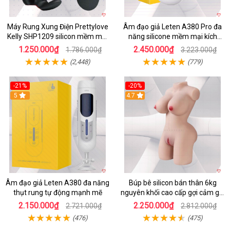
Máy Rung Xung Điện Prettylove
Âm đạo giả Leten A380 Pro đa
Kelly SHP1209 silicon mềm mại
năng silicone mềm mại kích
tiện lợi
thích mạnh mẽ
1.250.000₫
2.450.000₫
1.786.000₫
3.223.000₫
(2,448)
(779)
-21%
-20%
5
4.7
Âm đạo giả Leten A380 đa năng
Búp bê silicon bán thân 6kg
thụt rung tự động mạnh mẽ
nguyên khối cao cấp gợi cảm giá
tốt
2.150.000₫
2.250.000₫
2.721.000₫
2.812.000₫
(476)
(475)