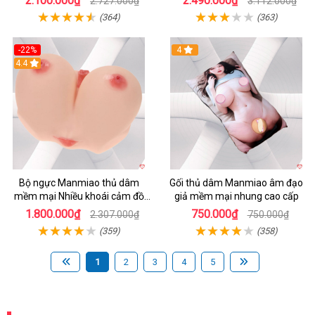
2.100.000₫
2.490.000₫
2.727.000₫
3.112.000₫
(364)
(363)
-22%
4
4.4
Bộ ngực Manmiao thủ dâm
Gối thủ dâm Manmiao âm đạo
mềm mại Nhiều khoái cảm đồ
giả mềm mại nhung cao cấp
chơi người lớn
1.800.000₫
750.000₫
2.307.000₫
750.000₫
(359)
(358)
1
2
3
4
5