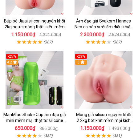
Búp bê Jiuai silicon nguyên khối
Âm đạo giả Svakom Hannes
2kg ngực mông thật, siêu mềm
Neo co bóp sưởi ấm điều khiển
app tiện lợi
1.150.000₫
2.300.000₫
1.321.000₫
2.674.000₫
(387)
(387)
-25%
-23%
4.2
5
ManMiao Shake Cup âm đạo giả
Mông giả silicon nguyên khối
mini mềm mại thật từ silicone
2.2kg bót khít mềm mại kích
cao cấp
thích
650.000₫
1.150.000₫
866.000₫
1.493.000₫
(382)
(381)