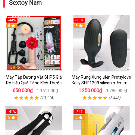
Sextoy Nam
-44%
-30%
5
5
Máy Tập Dương Vật SHP5 Giá
Máy Rung Xung Điện Prettylove
Rẻ Hiệu Quả Tăng Kích Thước
Kelly SHP1209 silicon mềm mại
tiện lợi
650.000₫
1.250.000₫
1.161.000₫
1.786.000₫
(10,116)
(2,448)
-41%
-24%
5
5