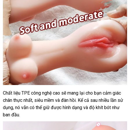
Chất liệu TPE công nghệ cao
Pháp
sẽ mang lại cho bạn cảm giác
chân thực nhất
hướng
, siêu mềm
bảo
và đàn hồi
gần
. Kể cả sau nhiều lần sử
dụng
tham
, nó
mini
vẫn
thanh
có thể giữ
dẫn
thanh
được hình dạng
hành
nhất
thế
và độ khít bót như
ban đầu.
khảo
lý
lý
giới