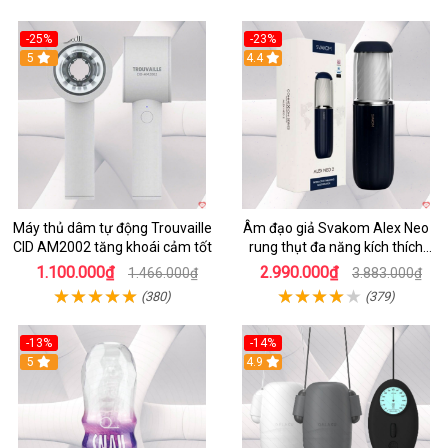
-25%
-23%
5
4.4
Máy thủ dâm tự động Trouvaille
Âm đạo giả Svakom Alex Neo
CID AM2002 tăng khoái cảm tốt
rung thụt đa năng kích thích
mạnh
1.100.000₫
2.990.000₫
1.466.000₫
3.883.000₫
(380)
(379)
-13%
-14%
5
4.9