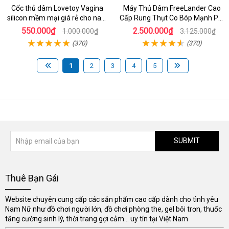
Cốc thủ dâm Lovetoy Vagina
Máy Thủ Dâm FreeLander Cao
silicon mềm mại giá rẻ cho nam
Cấp Rung Thụt Co Bóp Mạnh Pin
cực sướng
Sạc
550.000₫
2.500.000₫
1.000.000₫
3.125.000₫
(370)
(370)
1
2
3
4
5
SUBMIT
Thuê Bạn Gái
Website chuyên cung cấp các sản phẩm cao cấp dành cho tình yêu
Nam Nữ như đồ chơi người lớn, đồ chơi phòng the, gel bôi trơn, thuốc
tăng cường sinh lý, thời trang gợi cảm... uy tín tại Việt Nam