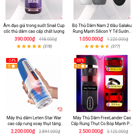
Âm đạo giả trong suốt Snail Cup
Bộ Thủ Dâm Nam 2 Đầu Galaku
cốc thủ dâm cao cấp chất lượng
Rung Mạnh Silicon Y Tế Sướng
Tột Đỉnh
390.000₫
1.050.000₫
448.000₫
1.220.000₫
(378)
(377)
-24%
-20%
5
4.7
Máy thủ dâm Leten Star War
Máy Thủ Dâm FreeLander Cao
cao cấp rung xoay thụt tăng
Cấp Rung Thụt Co Bóp Mạnh Pin
khoái cảm
Sạc
2.200.000₫
2.500.000₫
2.894.000₫
3.125.000₫