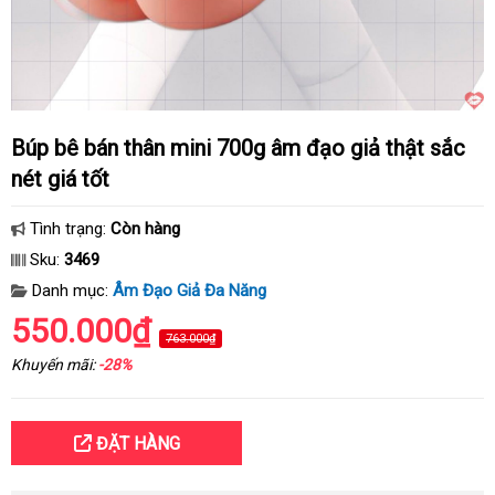
Búp bê bán thân mini 700g âm đạo giả thật sắc
nét giá tốt
Tình trạng:
Còn hàng
Sku:
3469
Danh mục:
Âm Đạo Giả Đa Năng
550.000₫
763.000₫
Khuyến mãi:
-28%
ĐẶT HÀNG