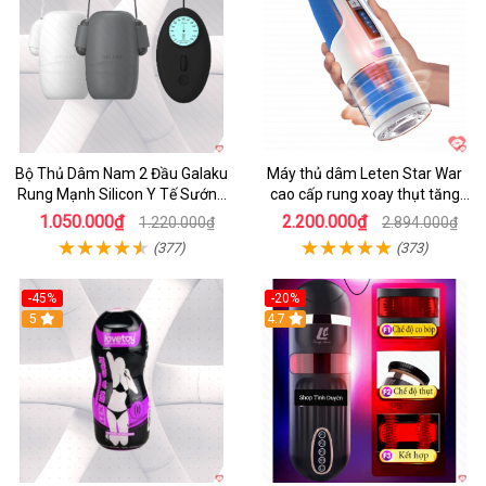
Bộ Thủ Dâm Nam 2 Đầu Galaku
Máy thủ dâm Leten Star War
Rung Mạnh Silicon Y Tế Sướng
cao cấp rung xoay thụt tăng
Tột Đỉnh
khoái cảm
1.050.000₫
2.200.000₫
1.220.000₫
2.894.000₫
(377)
(373)
-45%
-20%
5
4.7