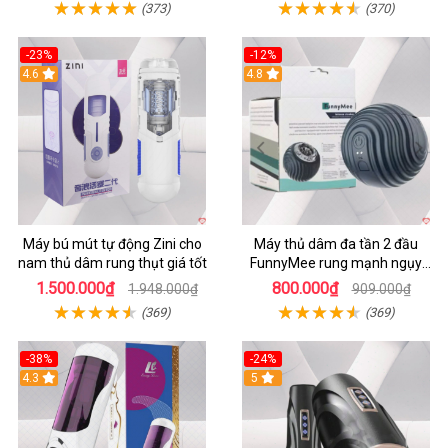
(373)
(370)
-23%
-12%
4.6
4.8
Máy bú mút tự động Zini cho
Máy thủ dâm đa tần 2 đầu
nam thủ dâm rung thụt giá tốt
FunnyMee rung mạnh ngụy
trang Pokemon
1.500.000₫
800.000₫
1.948.000₫
909.000₫
(369)
(369)
-38%
-24%
4.3
5