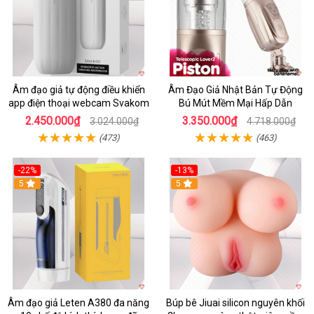
Âm đạo giả tự động điều khiển
Âm Đạo Giả Nhật Bản Tự Động
app điện thoại webcam Svakom
Bú Mút Mềm Mại Hấp Dẫn
2.450.000₫
3.350.000₫
3.024.000₫
4.718.000₫
(473)
(463)
-22%
-13%
5
5
Âm đạo giả Leten A380 đa năng
Búp bê Jiuai silicon nguyên khối