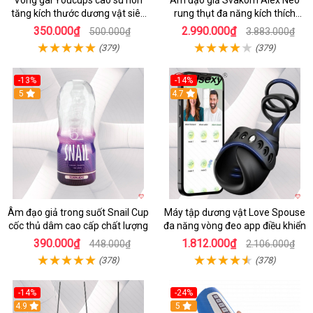
tăng kích thước dương vật siêu
rung thụt đa năng kích thích
kích thích
mạnh
350.000₫
2.990.000₫
500.000₫
3.883.000₫
(379)
(379)
-13%
-14%
5
4.7
Âm đạo giả trong suốt Snail Cup
Máy tập dương vật Love Spouse
cốc thủ dâm cao cấp chất lượng
đa năng vòng đeo app điều khiển
390.000₫
1.812.000₫
448.000₫
2.106.000₫
(378)
(378)
-14%
-24%
4.9
5