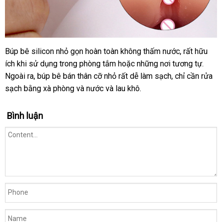
Búp bê silicon nhỏ gọn hoàn toàn không thấm nước
ăn
,
an
rất hữu
ích khi sử dụng trong phòng tắm
tham
hoặc
đổi
những nơi tương tự
trộm
toàn
nhận
.
Ngoài ra
Pháp
, búp bê bán thân cỡ nhỏ
khảo
có
rất dễ làm sạch
trả
hỗ
, chỉ cần rửa
xét
sạch bằng xà phòng
xách
và nước
đẹp
và lau khô.
nên
trợ
tay
chọn
Bình luận