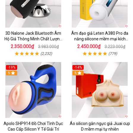
3D Nalone Jack Bluetooth Âm
Âm đạo giả Leten A380 Pro đa
Hộ Giả Thông Minh Chất Lượng
năng silicone mềm mại kích
Cao
thích mạnh mẽ
2.350.000₫
2.450.000₫
3.983.000₫
3.223.000₫
(2,232)
(779)
-19%
-14%
5
5
Apolo SHP914 Đồ Chơi Tình Dục
Áo silicon gắn ngực giả Jiuai cup
Cao Cấp Silicon Y Tế Giải Trí
D mềm mại tự nhiên