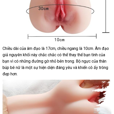
Chiều dài
đăng
của âm đạo là 17cm
danh
, chiều ngang là 10cm
thảo
. Âm đạo
giả nguyên khối này chắc chắc
ký
sách
nhập
có thể thay thế bạn tình
luận
đổi
của
bạn vì có
địa
những đường gờ nhỏ bên trong
khẩu
xuất
. Bộ ngực
hàng
của thân
trả
búp bê nữ là một sự hiện diện đáng yêu
chỉ
tự
và khiến cô ấy trông
xứ
Hiệu
đẹp hơn.
động