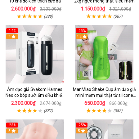
10 chế độ kích thích cực đã
2kg ngực mông thật, siêu mềm
2.600.000₫
1.150.000₫
3.333.000₫
1.321.000₫
(388)
(387)
-14%
-25%
4
4.2
Âm đạo giả Svakom Hannes
ManMiao Shake Cup âm đạo giả
Neo co bóp sưởi ấm điều khiển
mini mềm mại thật từ silicone
app tiện lợi
cao cấp
2.300.000₫
650.000₫
2.674.000₫
866.000₫
(387)
(382)
-23%
-25%
5
5