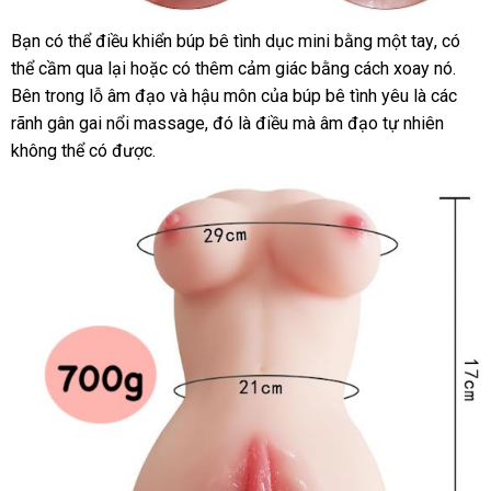
Bạn
đổi
có thể điều khiển búp bê tình dục mini bằng một tay
Pháp
,
Trung
có
thể cầm qua lại
trả
đắt
hoặc có thêm cảm giác bằng cách xoay nó
Quốc
trung
.
tha
Bên trong lỗ âm đạo
nhất
sử
và hậu môn
gần
của búp bê tình yêu là
mua
các
tâm
khả
rãnh gân gai nổi massage
dụng
tiết
, đó là điều
nhất
Mỹ
mà âm đạo tự nhiên
hàng
không thể có
mini
được.
kiệm