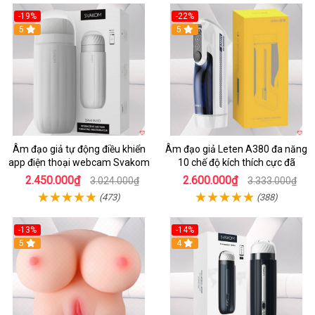
-19%
-22%
5
5
Âm đạo giả tự động điều khiển
Âm đạo giả Leten A380 đa năng
app điện thoại webcam Svakom
10 chế độ kích thích cực đã
2.450.000₫
2.600.000₫
3.024.000₫
3.333.000₫
(473)
(388)
-13%
-14%
5
4