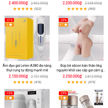
2.400.000₫
2.200.000₫
2.963.000₫
2.558.000₫
(522)
(493)
-21%
-20%
5
4.7
Âm đạo giả Leten A380 đa năng
Búp bê silicon bán thân 6kg
thụt rung tự động mạnh mẽ
nguyên khối cao cấp gợi cảm giá
tốt
2.150.000₫
2.250.000₫
2.721.000₫
2.812.000₫
(476)
(475)
-19%
-29%
5
5