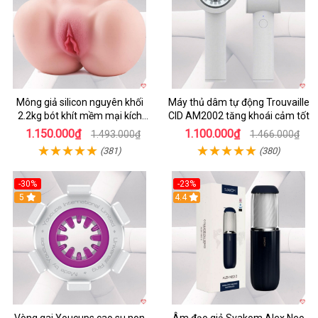
Mông giả silicon nguyên khối
Máy thủ dâm tự động Trouvaille
2.2kg bót khít mềm mại kích
CID AM2002 tăng khoái cảm tốt
thích
1.150.000₫
1.100.000₫
1.493.000₫
1.466.000₫
(381)
(380)
-30%
-23%
5
4.4
Vòng gai Youcups cao su non
Âm đạo giả Svakom Alex Neo