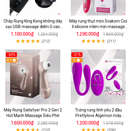
Chày Rung King Kong không dây
Máy rung thụt mini Svakom Cici
sạc USB massage điểm G cao
II silicone mềm mịn massage
cấp kích thích
điểm G cao cấp
1.100.000₫
1.290.000₫
1.264.000₫
1.869.000₫
(212)
(211)
-30%
-21%
4.7
5
Máy Rung Satisfyer Pro 2 Gen 2
Trứng rung tình yêu 2 đầu
Hút Mạnh Massage Siêu Phê
Prettylove Algernon máy
massage điểm G không dây
1.600.000₫
1.200.000₫
2.285.000₫
1.518.000₫
(210)
(208)