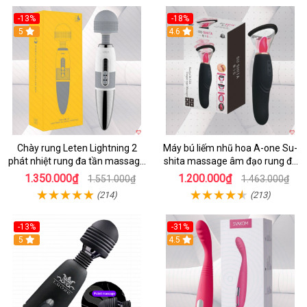
-13%
-18%
5
4.6
Chày rung Leten Lightning 2
Máy bú liếm nhũ hoa A-one Su-
phát nhiệt rung đa tần massage
shita massage âm đạo rung đa
toàn thân kích thích
chế độ
1.350.000₫
1.200.000₫
1.551.000₫
1.463.000₫
(214)
(213)
-13%
-31%
5
4.5