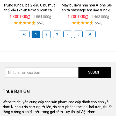
Trứng rung Dibe 2 đầu C bú mút
Máy bú liếm nhũ hoa A-one Su-
thổi điều khiển từ xa silicon cao
shita massage âm đạo rung đa
cấp kích thích điểm G
chế độ
1.300.000₫
1.200.000₫
1.884.000₫
1.463.000₫
(213)
(213)
1
2
3
4
5
SUBMIT
Thuê Bạn Gái
Website chuyên cung cấp các sản phẩm cao cấp dành cho tình yêu
Nam Nữ như đồ chơi người lớn, đồ chơi phòng the, gel bôi trơn, thuốc
tăng cường sinh lý, thời trang gợi cảm... uy tín tại Việt Nam