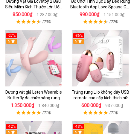
Dương Vật Giả Lovetoy 2 Đầu
Đồ Chơi Tình Dục Dây Đeo Rung
Siêu Mềm Kích Thước Lớn Uốn
Bluetooth App Love Spouse Cho
Cong
Les
850.000₫
990.000₫
1.287.000₫
1.151.000₫
(230)
(228)
-27%
-36%
5
5
Dương vật giả Leten Wearable
Trứng rung Lilo không dây USB
Butterfly đa chức năng rung
remote cao cấp kích thích nữ
mạnh điều khiển app bluetooth
1.350.000₫
600.000₫
1.840.000₫
937.000₫
(215)
(215)
-12%
-13%
5
5