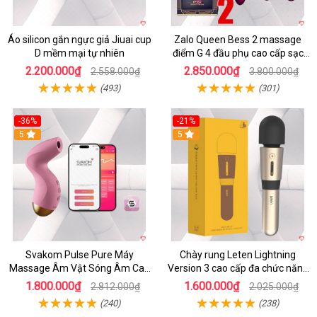
Áo silicon gắn ngực giả Jiuai cup
Zalo Queen Bess 2 massage
D mềm mại tự nhiên
điểm G 4 đầu phụ cao cấp sạc
tiện lợi
2.200.000₫
2.850.000₫
2.558.000₫
3.800.000₫
(493)
(301)
-36%
-21%
5
5
Svakom Pulse Pure Máy
Chày rung Leten Lightning
Massage Âm Vật Sóng Âm Cao
Version 3 cao cấp đa chức năng
Cấp Điều Khiển App Đỉnh
kích thích
1.800.000₫
1.600.000₫
2.812.000₫
2.025.000₫
(240)
(238)