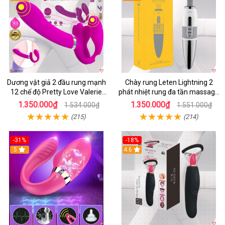
Dương vật giả 2 đầu rung mạnh
Chày rung Leten Lightning 2
12 chế độ Pretty Love Valerie
phát nhiệt rung đa tần massage
mua ngay
toàn thân kích thích
1.350.000₫
1.350.000₫
1.534.000₫
1.551.000₫
(215)
(214)
-31%
-18%
5
4.6