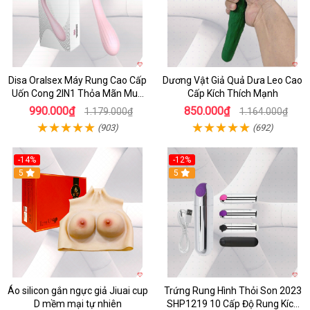
Disa Oralsex Máy Rung Cao Cấp
Dương Vật Giả Quả Dưa Leo Cao
Uốn Cong 2IN1 Thỏa Mãn Mua
Cấp Kích Thích Mạnh
Ngay
990.000₫
850.000₫
1.179.000₫
1.164.000₫
(903)
(692)
-14%
-12%
5
5
Áo silicon gắn ngực giả Jiuai cup
Trứng Rung Hình Thỏi Son 2023
D mềm mại tự nhiên
SHP1219 10 Cấp Độ Rung Kích