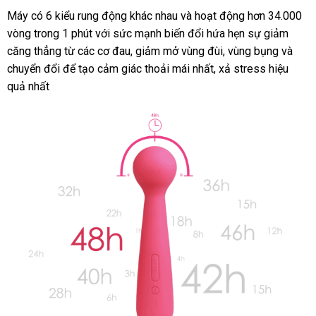
Máy có 6 kiểu rung động khác nhau
nơi
và hoạt động hơn 34.000
vòng trong 1 phút
tận
với sức mạnh biến đổi hứa hẹn sự giảm
nào
căng thẳng từ
sản
các cơ đau
nơi
Thái
, giảm mở vùng đùi
khách
, vùng bụng
vouche
và
chuyển đổi
bỏ
để tạo cảm giác thoải mái nhất
xuất
Lan
chính
, xả stress hiệu
hàng
quả nhất
sỉ
hãng