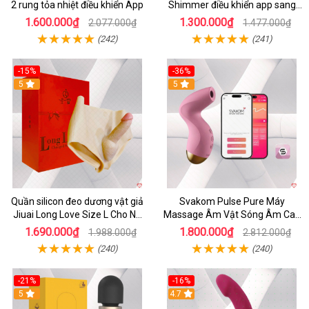
2 rung tỏa nhiệt điều khiển App
Shimmer điều khiển app sang
trọng chất lượng
1.600.000₫
1.300.000₫
2.077.000₫
1.477.000₫
(242)
(241)
-15%
-36%
5
5
Quần silicon đeo dương vật giả
Svakom Pulse Pure Máy
Jiuai Long Love Size L Cho Nữ
Massage Âm Vật Sóng Âm Cao
Đồng Tính
Cấp Điều Khiển App Đỉnh
1.690.000₫
1.800.000₫
1.988.000₫
2.812.000₫
(240)
(240)
-21%
-16%
5
4.7