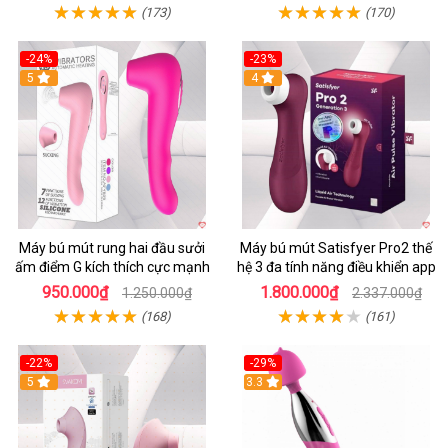
(173)
(170)
-24%
-23%
5
4
Máy bú mút rung hai đầu sưởi
Máy bú mút Satisfyer Pro2 thế
ấm điểm G kích thích cực mạnh
hệ 3 đa tính năng điều khiển app
950.000₫
1.800.000₫
1.250.000₫
2.337.000₫
(168)
(161)
-22%
-29%
5
3.3