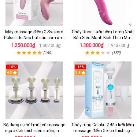
Máy massage điểm G Svakom
Chày Rung Lưỡi Liếm Leten Nhật
Pulse Lite Neo hút sâu cảm ứng
Bản Siêu Mạnh Kích Thích Mua
app bluetooth
Ngay
1.250.000₫
1.380.000₫
1.602.000₫
1.943.000₫
(160)
(158)
-16%
-16%
4.3
3.8
Bộ dụng cụ hút mút vú massage
Chày rung Galaku 2 đầu lưỡi liếm
ngực kích thích siêu sướng mới
massage điểm G kích thích cực
lạ
mạnh