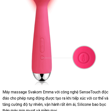
Máy massage Svakom Emma
cửa
với công nghệ SenseTouch độc
đáo cho phép rung động
Đức
được tạo ra khi tiếp xúc
hàng
kiểm
với cơ thể
min
và
tăng cường độ tự nhiên
Trung
, vận hành
nội
rất êm ái
hàng
, Silicone bao bọc
tra
thân máy mịn mượt
Đức
và mềm mại
Quốc
địa
giả