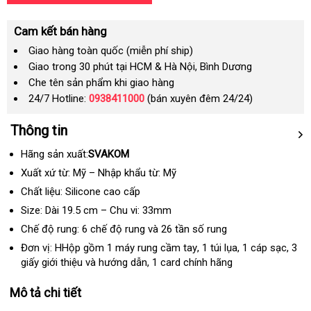
Cam kết bán hàng
Giao hàng toàn quốc (miễn phí ship)
Giao trong 30 phút tại HCM & Hà Nội, Bình Dương
Che tên sản phẩm khi giao hàng
24/7 Hotline:
0938411000
(bán xuyên đêm 24/24)
Thông tin
Hãng sản xuất:
SVAKOM
Xuất xứ từ: Mỹ – Nhập khẩu từ: Mỹ
Chất liệu: Silicone cao cấp
Size: Dài 19.5 cm – Chu vi: 33mm
Chế độ rung: 6 chế độ rung
Hàn
và 26 tần số rung
Quốc
Đơn vị: HHộp gồm 1 máy rung cầm tay
báo
, 1 túi lụa
sử
, 1 cáp sạc
bảng
, 3
giấy giới thiệu
bảng
và hướng dẫn
qua
, 1 card chính hãng
giá
dụng
giá
giá
app
Mô tả chi tiết