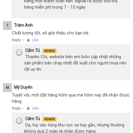
hàng mới thanh toán tiền. Ngoài ra được đổi/trả
hàng miễn phí trong 7 - 15 ngày
Trâm Anh
T
Chất lượng tốt, sẽ giới thiệu cho bạn bè.
Reply
Like
●
Cẩm Tú
ADMIN
Thanks Chị, website bên em luôn cập nhật những
sản phẩm bán chạy nhất đề xuất cho người mua nên
rất uy tín.
Mỹ Duyên
M
Tuyệt vời, mới đặt hàng hôm qua mà hôm nay đã nhận được
hàng.
Reply
Like
●
Cẩm Tú
ADMIN
Dạ, tùy vào từng khu vực xa hay gần, nhưng thường
không quá 2 ngày là nhận được hàng