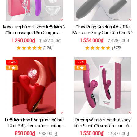
Máy rung bú mút kèm lưỡi liếm 2
Chày Rung Gusdun AV 2 Đầu
đầu massage điểm G ngực âm
Massage Xoay Cao Cấp Cho Nữ
đạo
1.290.000₫
1.554.000₫
1.632.000₫
2.428.000₫
(178)
(175)
-14%
-22%
5
5
Lưỡi liếm hoa hồng rung bú hút
Dương vật giả rung thụt xoay
10 chế độ siêu sướng, chống
liếm 9 chế độ sưởi ấm cao cấp
nước
Yeain Hot Whell
850.000₫
1.550.000₫
988.000₫
1.987.000₫