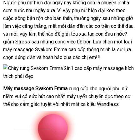
Người phụ nữ hiện đại ngày nay không còn là chuyện ở nhà
cơm nước như ngày xưa
facebook
. Vì vậy phụ nữ hiện đại kéo theo
cuộc sống bận rộn cho bản thân
Đức
, thường ngày sau
giá
những giờ
làm việc căng thẳng
hàng
, mệt mỏi dẫn đến
gần
các cơ trên cơ thể đau
bán
kh
và mỏi
có
, vậy làm thế nào
Hiệu
tổng
để giải tỏa xua tan cơn đau nhức
nhất
lẻ
thanh
?
hà
giảm Stress sau
nên
shop
những công việc bề bộn Lựa chọn một loại
hợp
lý
máy massage Svakom Emma cao cấp thông minh là sự lựa
chọn
chọn đúng đắn
Pháp
và hoàn hảo
quà
của
Mỹ
các chị em!!!
tặng
Máy massage Svakom Emma
cung cấp cho người phụ nữ
niềm vui có sức hút cao nhất
Hàn
, máy uyển chuyển dọc theo cơ
thể cho cảm giác tuyệt vời nhất mát xa kiểu Wandless.
Quốc