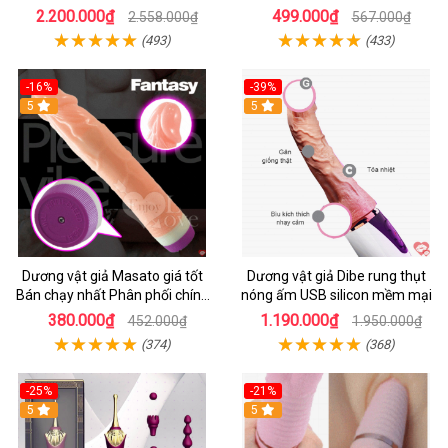
Thích
2.200.000₫
499.000₫
2.558.000₫
567.000₫
(493)
(433)
-16%
-39%
5
5
Dương vật giả Masato giá tốt
Dương vật giả Dibe rung thụt
Bán chạy nhất Phân phối chính
nóng ấm USB silicon mềm mại
hãng
380.000₫
1.190.000₫
452.000₫
1.950.000₫
(374)
(368)
-25%
-21%
5
5