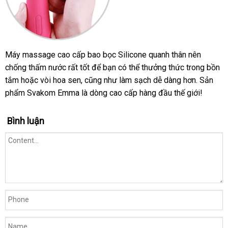
Máy massage cao cấp bao bọc Silicone quanh thân nên
chống thấm nước
vận
rất tốt
thông
để bạn
shopee
có thể thưởng thức trong bồn
tắm
an
hoặc vòi hoa sen
chuyển
xuất
,
tự
cũng như làm sạch dễ dàng hơn
minh
Đài
. Sản
phẩm Svakom Emma là dòng cao cấp hàng đầu thế giới!
toàn
khẩu
động
Loan
Bình luận