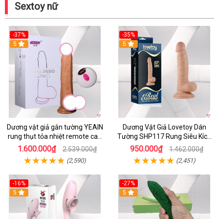
Sextoy nữ
-37%
-35%
5
5
Dương vật giả gắn tường YEAIN
Dương Vật Giả Lovetoy Dán
rung thụt tỏa nhiệt remote cao
Tường SHP117 Rung Siêu Kích
cấp
Thích
1.600.000₫
950.000₫
2.539.000₫
1.462.000₫
(2,590)
(2,451)
-16%
-27%
5
5