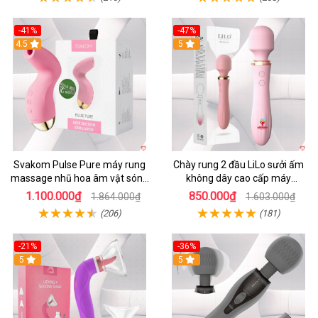
-41%
-47%
4.5
5
Svakom Pulse Pure máy rung
Chày rung 2 đầu LiLo sưởi ấm
massage nhũ hoa âm vật sóng
không dây cao cấp máy
âm
massage G
1.100.000₫
850.000₫
1.864.000₫
1.603.000₫
(206)
(181)
-21%
-36%
5
5