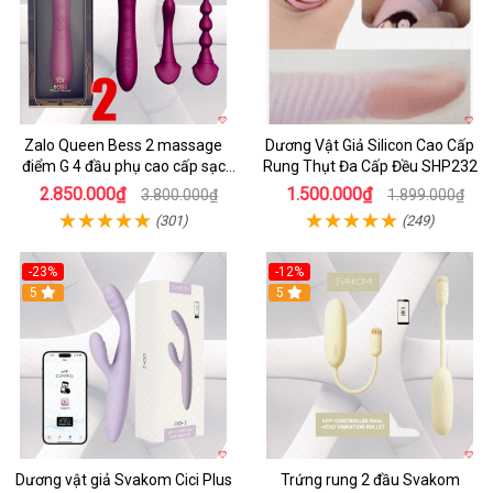
Zalo Queen Bess 2 massage
Dương Vật Giả Silicon Cao Cấp
điểm G 4 đầu phụ cao cấp sạc
Rung Thụt Đa Cấp Đều SHP232
tiện lợi
2.850.000₫
1.500.000₫
3.800.000₫
1.899.000₫
(301)
(249)
-23%
-12%
5
5
Dương vật giả Svakom Cici Plus
Trứng rung 2 đầu Svakom