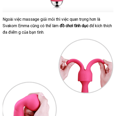
Ngoài việc massage giải mỏi
chợ
thì việc quan trọng hơn là
Svakom Emma
danh
cũng
tại
có thể làm
đồ chơi tình dục
tiki
để kích thích
đa điểm g
Đài
của bạn tình.
sách
nhà
Loan