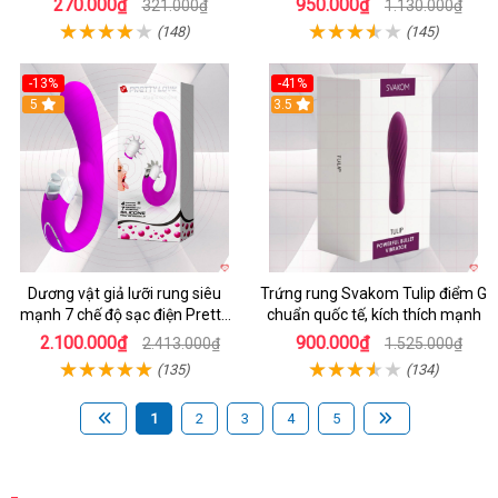
270.000₫
950.000₫
321.000₫
1.130.000₫
(148)
(145)
-13%
-41%
5
3.5
Dương vật giả lưỡi rung siêu
Trứng rung Svakom Tulip điểm G
mạnh 7 chế độ sạc điện Pretty
chuẩn quốc tế, kích thích mạnh
Love
2.100.000₫
900.000₫
2.413.000₫
1.525.000₫
(135)
(134)
1
2
3
4
5