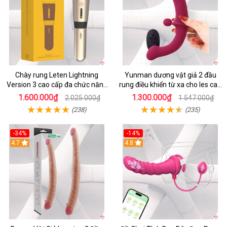
Chày rung Leten Lightning
Yunman dương vật giả 2 đầu
Version 3 cao cấp đa chức năng
rung điều khiển từ xa cho les cao
kích thích
cấp
1.600.000₫
1.300.000₫
2.025.000₫
1.547.000₫
(238)
(235)
-34%
-14%
4.7
4.8