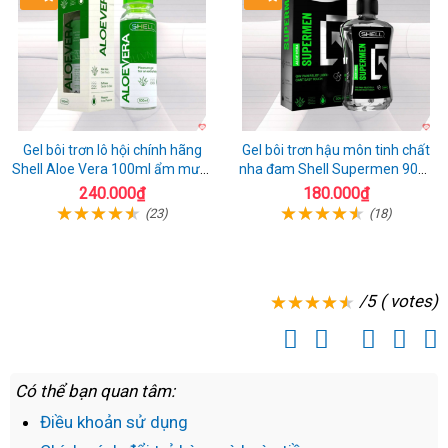
Gel bôi trơn lô hội chính hãng
Gel bôi trơn hậu môn tinh chất
Shell Aloe Vera 100ml ẩm mượt
nha đam Shell Supermen 90ml
an toàn
dễ chịu
240.000₫
180.000₫
(23)
(18)
/5 ( votes)
Có thể bạn quan tâm:
Điều khoản sử dụng