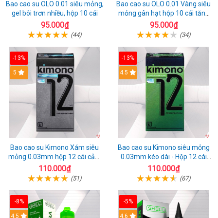
Bao cao su OLO 0.01 siêu mỏng,
Bao cao su OLO 0.01 Vàng siêu
gel bôi trơn nhiều, hộp 10 cái
mỏng gân hạt hộp 10 cái tăng
khoái cảm
95.000₫
95.000₫
(44)
(34)
-13%
-13%
Hot
5
Hot
4.5
Bao cao su Kimono Xám siêu
Bao cao su Kimono siêu mỏng
mỏng 0.03mm hộp 12 cái cảm
0.03mm kéo dài - Hộp 12 cái
giác thật
chất lượng
110.000₫
110.000₫
(51)
(67)
-8%
-5%
Hot
4.5
Hot
4.6