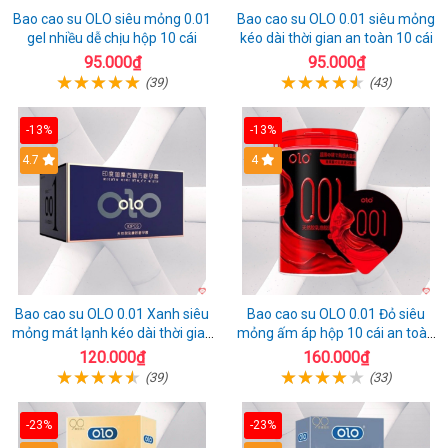
Bao cao su OLO siêu mỏng 0.01
Bao cao su OLO 0.01 siêu mỏng
gel nhiều dễ chịu hộp 10 cái
kéo dài thời gian an toàn 10 cái
95.000₫
95.000₫
(39)
(43)
-13%
-13%
Hot
4.7
Hot
4
Bao cao su OLO 0.01 Xanh siêu
Bao cao su OLO 0.01 Đỏ siêu
mỏng mát lạnh kéo dài thời gian
mỏng ấm áp hộp 10 cái an toàn
10 cái
kích thích
120.000₫
160.000₫
(39)
(33)
-23%
-23%