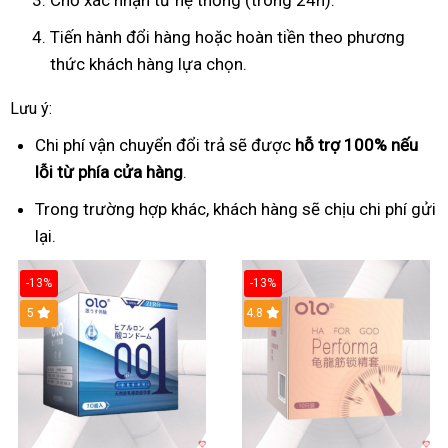
Chờ xác nhận từ hệ thống (trong 24h).
Tiến hành đổi hàng hoặc hoàn tiền theo phương
thức khách hàng lựa chọn.
Lưu ý:
Chi phí vận chuyển đổi trả sẽ được
hỗ trợ 100% nếu
lỗi từ phía cửa hàng
.
Trong trường hợp khác, khách hàng sẽ chịu chi phí gửi
lại.
-13%
-13%
Hot
5
Hot
4.8