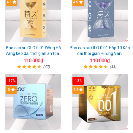
Hot
4.5
Hot
4.5
Bao cao su OLO 0.01 Đồng Hồ
Bao cao su OLO 0.01 Hộp 10 Kéo
Vàng kéo dài thời gian an toàn
dài thời gian Hương Vani
hộp 10
110.000₫
110.000₫
(42)
(33)
-17%
-13%
Hot
5
Hot
4.4