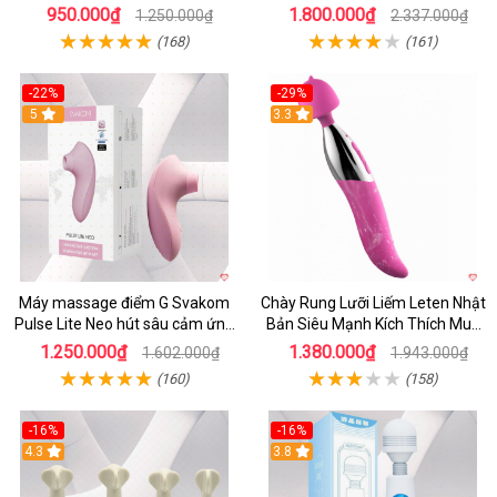
950.000₫
1.800.000₫
1.250.000₫
2.337.000₫
(168)
(161)
-22%
-29%
5
3.3
Máy massage điểm G Svakom
Chày Rung Lưỡi Liếm Leten Nhật
Pulse Lite Neo hút sâu cảm ứng
Bản Siêu Mạnh Kích Thích Mua
app bluetooth
Ngay
1.250.000₫
1.380.000₫
1.602.000₫
1.943.000₫
(160)
(158)
-16%
-16%
4.3
3.8