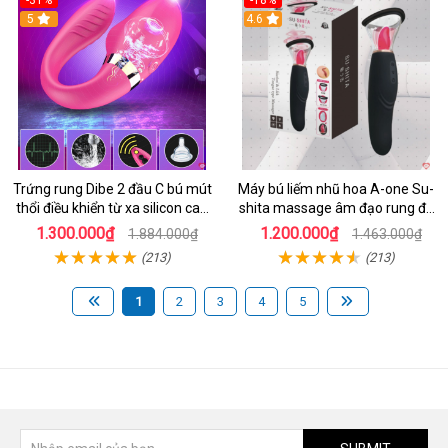
-31%
-18%
5
4.6
Trứng rung Dibe 2 đầu C bú mút
Máy bú liếm nhũ hoa A-one Su-
thổi điều khiển từ xa silicon cao
shita massage âm đạo rung đa
cấp kích thích điểm G
chế độ
1.300.000₫
1.200.000₫
1.884.000₫
1.463.000₫
(213)
(213)
1
2
3
4
5