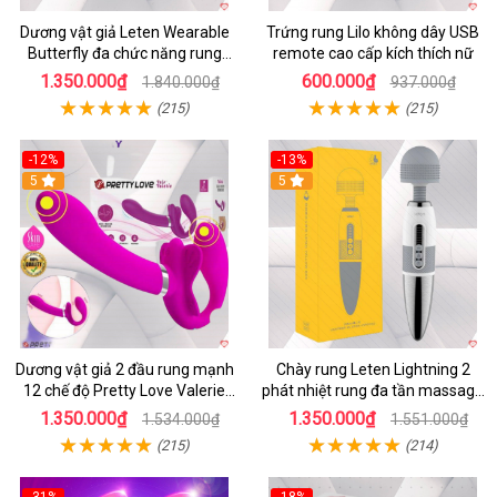
Dương vật giả Leten Wearable
Trứng rung Lilo không dây USB
Butterfly đa chức năng rung
remote cao cấp kích thích nữ
mạnh điều khiển app bluetooth
1.350.000₫
600.000₫
1.840.000₫
937.000₫
(215)
(215)
-12%
-13%
5
5
Dương vật giả 2 đầu rung mạnh
Chày rung Leten Lightning 2
12 chế độ Pretty Love Valerie
phát nhiệt rung đa tần massage
mua ngay
toàn thân kích thích
1.350.000₫
1.350.000₫
1.534.000₫
1.551.000₫
(215)
(214)