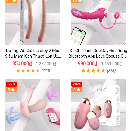
4.7
4.8
Dương Vật Giả Lovetoy 2 Đầu
Đồ Chơi Tình Dục Dây Đeo Rung
Siêu Mềm Kích Thước Lớn Uốn
Bluetooth App Love Spouse Cho
Cong
Les
850.000₫
990.000₫
1.287.000₫
1.151.000₫
(230)
(228)
-27%
-36%
5
5