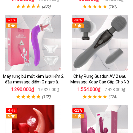
(206)
(181)
-21%
-36%
5
5
Máy rung bú mút kèm lưỡi liếm 2
Chày Rung Gusdun AV 2 Đầu
đầu massage điểm G ngực âm
Massage Xoay Cao Cấp Cho Nữ
đạo
1.290.000₫
1.554.000₫
1.632.000₫
2.428.000₫
(178)
(175)
-14%
-22%
5
5