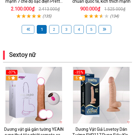
mạnh 7 chế độ sạc điện Pretty
chuẩn quốc tế, kích thích mạnh
Love
2.100.000₫
900.000₫
2.413.000₫
1.525.000₫
(135)
(134)
1
2
3
4
5
Sextoy nữ
-37%
-35%
5
5
Dương vật giả gắn tường YEAIN
Dương Vật Giả Lovetoy Dán