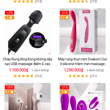
(214)
(213)
-13%
-31%
5
4.5
Chày Rung King Kong không dây
Máy rung thụt mini Svakom Cici
sạc USB massage điểm G cao
II silicone mềm mịn massage
cấp kích thích
điểm G cao cấp
1.100.000₫
1.290.000₫
1.264.000₫
1.869.000₫
(212)
(211)
-30%
-21%
4.7
5