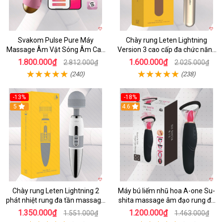
Svakom Pulse Pure Máy
Chày rung Leten Lightning
Massage Âm Vật Sóng Âm Cao
Version 3 cao cấp đa chức năng
Cấp Điều Khiển App Đỉnh
kích thích
1.800.000₫
1.600.000₫
2.812.000₫
2.025.000₫
(240)
(238)
-13%
-18%
5
4.6
Chày rung Leten Lightning 2
Máy bú liếm nhũ hoa A-one Su-
phát nhiệt rung đa tần massage
shita massage âm đạo rung đa
toàn thân kích thích
chế độ
1.350.000₫
1.200.000₫
1.551.000₫
1.463.000₫