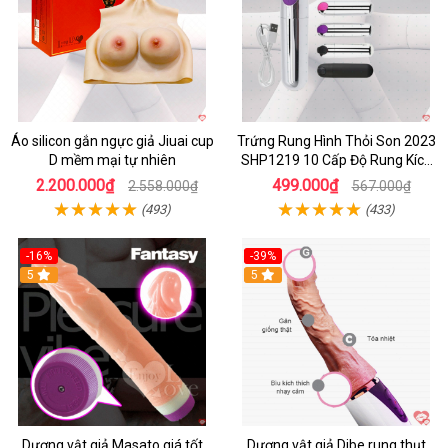
Áo silicon gắn ngực giả Jiuai cup
Trứng Rung Hình Thỏi Son 2023
D mềm mại tự nhiên
SHP1219 10 Cấp Độ Rung Kích
Thích
2.200.000₫
499.000₫
2.558.000₫
567.000₫
(493)
(433)
-16%
-39%
5
5
Dương vật giả Masato giá tốt
Dương vật giả Dibe rung thụt