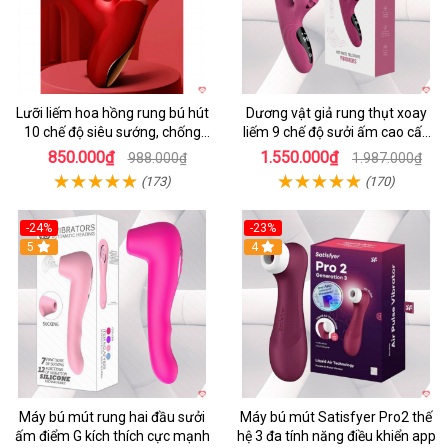
Lưỡi liếm hoa hồng rung bú hút
Dương vật giả rung thụt xoay
10 chế độ siêu sướng, chống
liếm 9 chế độ sưởi ấm cao cấp
nước
Yeain Hot Whell
850.000₫
1.550.000₫
988.000₫
1.987.000₫
(173)
(170)
-24%
-23%
5
4
Máy bú mút rung hai đầu sưởi
Máy bú mút Satisfyer Pro2 thế
ấm điểm G kích thích cực mạnh
hệ 3 đa tính năng điều khiển app