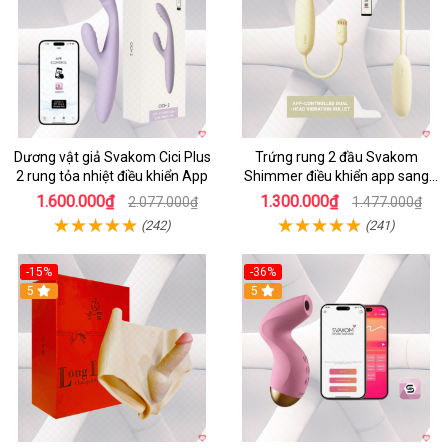
Dương vật giả Svakom Cici Plus
Trứng rung 2 đầu Svakom
2 rung tỏa nhiệt điều khiển App
Shimmer điều khiển app sang
trọng chất lượng
1.600.000₫
1.300.000₫
2.077.000₫
1.477.000₫
(242)
(241)
-15%
-36%
5
5