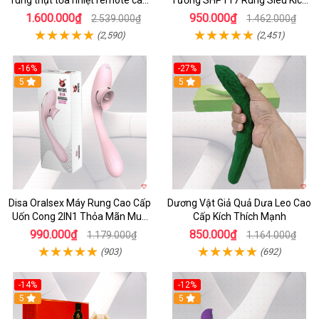
rung thụt tỏa nhiệt remote cao
Tường SHP117 Rung Siêu Kích
cấp
Thích
1.600.000₫
950.000₫
2.539.000₫
1.462.000₫
(2,590)
(2,451)
-16%
-27%
5
5
Disa Oralsex Máy Rung Cao Cấp
Dương Vật Giả Quả Dưa Leo Cao
Uốn Cong 2IN1 Thỏa Mãn Mua
Cấp Kích Thích Mạnh
Ngay
990.000₫
850.000₫
1.179.000₫
1.164.000₫
(903)
(692)
-14%
-12%
5
5