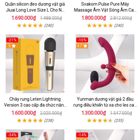
Quần silicon đeo dương vật giả
Svakom Pulse Pure Máy
Jiuai Long Love Size L Cho Nữ
Massage Âm Vật Sóng Âm Cao
Đồng Tính
Cấp Điều Khiển App Đỉnh
1.690.000₫
1.800.000₫
1.988.000₫
2.812.000₫
(240)
(240)
-21%
-16%
5
4.7
Chày rung Leten Lightning
Yunman dương vật giả 2 đầu
Version 3 cao cấp đa chức năng
rung điều khiển từ xa cho les cao
kích thích
cấp
1.600.000₫
1.300.000₫
2.025.000₫
1.547.000₫
(238)
(235)
-34%
-14%