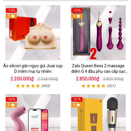
-14%
-25%
5
5
Áo silicon gắn ngực giả Jiuai cup
Zalo Queen Bess 2 massage
D mềm mại tự nhiên
điểm G 4 đầu phụ cao cấp sạc
tiện lợi
2.200.000₫
2.850.000₫
2.558.000₫
3.800.000₫
(493)
(301)
-36%
-21%
5
5