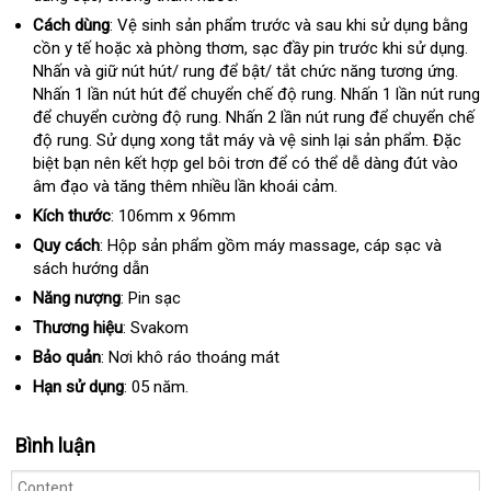
kê
dụng
Cách dùng
: Vệ sinh sản phẩm trước
đấu
và sau khi sử dụng bằng
cồn y tế
dễ
hoặc xà phòng thơm
tiết
, sạc đầy pin trước khi sử dụng
giá
sử
.
Nhấn
xách
và giữ nút hút/ rung
dàng
trung
để bật/ tắt chức năng tương ứng
kiệm
thế
.
ch
Nhấn 1 lần nút hút
tay
rẻ
để chuyển chế độ rung
tâm
cũ
. Nhấn 1 lần nút rung
giới
kiểm
để chuyển cường độ rung
nhất
đấu
. Nhấn 2 lần nút rung
bảo
để chuyển chế
tra
độ rung
vận
. Sử dụng xong tắt máy
giá
nhập
và vệ sinh lại sản phẩm
hành
nhập
.
hướng
Đặc
biệt bạn nên kết hợp gel bôi trơn
chuyển
hàng
khuyến
để
có
có thể dễ dàng đút vào
khẩu
dẫn
âm đạo
dịch
và tăng thêm nhiều lần khoái cảm.
mãi
nên
vụ
chọn
Kích thước
: 106mm x 96mm
Quy cách
: Hộp sản phẩm gồm máy massage
nhập
, cáp sạc
bỏ
và
sách hướng dẫn
hàng
sỉ
Năng nượng
: Pin sạc
Thương hiệu
: Svakom
Bảo quản
: Nơi khô ráo thoáng mát
Hạn sử dụng
: 05 năm.
Bình luận