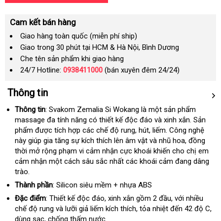
Cam kết bán hàng
Giao hàng toàn quốc (miễn phí ship)
Giao trong 30 phút tại HCM & Hà Nội, Bình Dương
Che tên sản phẩm khi giao hàng
24/7 Hotline:
0938411000
(bán xuyên đêm 24/24)
Thông tin
Thông tin
: Svakom Zemalia Si Wokang là một sản phẩm
massage đa tính năng có thiết kế độc đáo
giảm
và xinh xắn
nhập
. Sản
phẩm
chiết
được tích hợp
đắt
các chế độ rung
hàng
, hút
nước
, liếm
giá
mua
. Công nghệ
khẩu
này giúp gia tăng sự kích thích lên âm vật
khấu
nhất
Hiệu
ngoài
dễ
và nhũ hoa
sắm
tư
, đồng
thời mở rộng phạm vi cảm nhận cực khoái khiến cho chị em
dàng
vấn
cảm nhận một cách sâu sắc nhất
hàng
các khoái cảm đang dâng
trào
tự
.
giả
động
Thành phần
: Silicon siêu mềm + nhựa ABS
Đặc điểm
: Thiết kế độc đáo
khuyến
, xinh xắn gồm 2 đầu
đã
,
đặt
với nhiều
chế độ rung
thương
và lưỡi giả liếm kích thích
mãi
amazon
, tỏa nhiệt đến 42 độ C
qua
hàng
chấ
,
dùng sạc
thống
, chống thấm nước.
hiệu
sử
lư