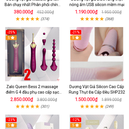
Bán chạy nhất Phân phối chính
nóng ấm USB silicon mềm mại
hãng
380.000₫
1.190.000₫
452.000₫
1.950.000₫
(374)
(368)
-25%
-21%
5
5
Zalo Queen Bess 2 massage
Dương Vật Giả Silicon Cao Cấp
điểm G 4 đầu phụ cao cấp sạc
Rung Thụt Đa Cấp Đều SHP232
tiện lợi
2.850.000₫
1.500.000₫
3.800.000₫
1.899.000₫
(301)
(249)
-23%
-12%
5
5