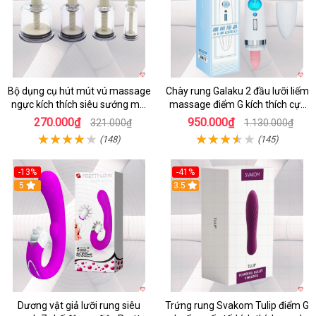
Bộ dụng cụ hút mút vú massage
Chày rung Galaku 2 đầu lưỡi liếm
ngực kích thích siêu sướng mới
massage điểm G kích thích cực
lạ
mạnh
270.000₫
950.000₫
321.000₫
1.130.000₫
(148)
(145)
-13%
-41%
5
3.5
Dương vật giả lưỡi rung siêu
Trứng rung Svakom Tulip điểm G