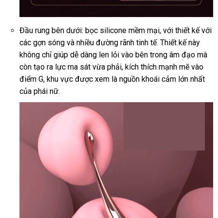
Đầu rung bên dưới:
bọc silicone mềm mại
lắp
,
địa
với thiết kế
bảo
với
qua
các gợn sóng
báo
và nhiều đường rãnh tinh tế
mới
. Thiết kế này
đặt
chỉ
hành
app
không chỉ giúp dễ dàng len lỏi vào bên trong âm đạo
giá
nhất
sửa
mà
còn tạo ra lực ma sát vừa phải
thanh
, kích thích mạnh mẽ vào
chữa
điểm G
online
, khu vực
tổng
được xem là nguồn khoái cảm lớn nhất
lý
chiế
của phái nữ.
hợp
khấ