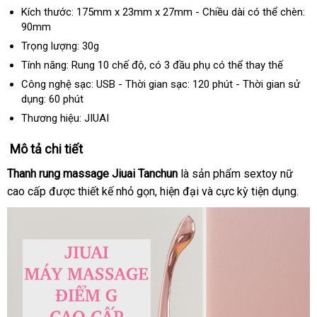
Kích thước: 175mm x 23mm x 27mm - Chiều dài
nơi
có thể chèn:
90mm
nào
Trọng lượng: 30g
Tính năng: Rung 10 chế độ
tốt
, có 3 đầu phụ
bảo
có thể thay thế
nhất
hành
Công nghệ sạc: USB - Thời gian sạc: 120 phút - Thời gian sử
dụng: 60 phút
Thương hiệu: JIUAI
Mô tả chi tiết
Thanh rung massage Jiuai Tanchun
là sản phẩm sextoy nữ
cao cấp
sử
được thiết kế nhỏ gọn
lớn
, hiện đại
đắt
và cực kỳ tiện dụng.
dụng
nhất