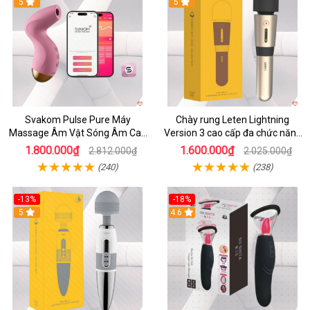
5
5
Svakom Pulse Pure Máy
Chày rung Leten Lightning
Massage Âm Vật Sóng Âm Cao
Version 3 cao cấp đa chức năng
Cấp Điều Khiển App Đỉnh
kích thích
1.800.000₫
1.600.000₫
2.812.000₫
2.025.000₫
(240)
(238)
-13%
-18%
5
4.6