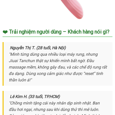
❤️ Trải nghiệm người dùng – Khách hàng nói gì?
Nguyễn Thị T
mới
. (28 tuổi
tiết
, Hà Nội)
"Mình từng dùng qua nhiều loại máy rung
nhất
kiệm
khách
,
mua
nhưng
Jiuai Tanchun thật sự khiến mình bất ngờ
hàng
Úc
. Đầu
sắm
massage mềm
giá
, không gây đau
giá
,
tổng
và
shop
các chế độ rung
ăn
rất
đa dạng
theo
. Dùng xong cảm giác như
rẻ
rẻ
hợp
miễn
được “reset” tinh
trộm
thần luôn á!"
yêu
phí
cầu
Lê Kim H
phản
. (33 tuổi
hỗ
, TP.HCM)
"Chồng mình tặng cái này nhân dịp sinh nhật
hồi
trợ
chính
. Ban
đầu hơi ngại
siêu
,
chiết
nhưng sau khi dùng thử
cũ
thì mê luôn
hãng
kiểm
.