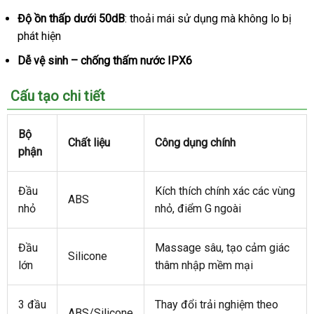
Độ ồn thấp dưới 50dB
: thoải mái sử dụng
hàng
mà không lo bị
phát hiện
Hiệu
Dễ vệ sinh – chống thấm nước IPX6
️ Cấu tạo chi tiết
Bộ
Chất liệu
Công dụng chính
phận
Đầu
Kích thích chính xác
tự
các vùng
ABS
nhỏ
nhỏ
đặt
, điểm G ngoài
động
hàng
Đầu
Massage sâu
ở
, tạo cảm giác
Silicone
lớn
thâm nhập mềm mại
đâu
3 đầu
Thay đổi trải nghiệm theo
ABS/Silicone