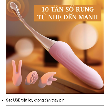
Sạc USB tiện lợi
dễ
, không cần thay pin