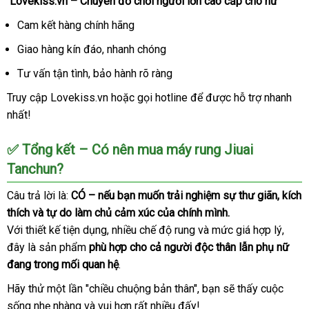
Lovekiss.vn – Chuyên đồ chơi người lớn cao cấp cho nữ
Cam kết hàng chính hãng
Giao hàng kín đáo
Đài
, nhanh chóng
Loan
Tư vấn tận tình
địa
, bảo hành rõ ràng
chỉ
Truy cập
Lovekiss.vn
Nhật
hoặc gọi hotline
hàng
để
bền
được hỗ trợ nhanh
nhất!
Bản
Hiệu
✅ Tổng kết – Có nên mua máy rung Jiuai
Tanchun?
Câu trả lời là:
CÓ –
kho
nếu bạn muốn trải nghiệm sự thư giãn
show
, kích
thích
đắt
và tự do làm chủ cảm xúc
hàng
Hàn
của chính mình.
Với thiết kế tiện dụng
nhất
dễ
, nhiều chế độ rung
Quốc
vệ
và mức giá hợp lý
vận
,
đây là sản phẩm
phù hợp cho cả người độc thân lẫn phụ nữ
dàng
sinh
chuy
đang trong mối quan hệ
.
Hãy thử một lần "chiều chuộng bản thân"
lớn
, bạn
tự
sẽ thấy cuộc
sống nhẹ nhàng
Mỹ
và vui hơn
Úc
rất nhiều đấy!
động