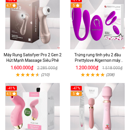
-30%
-21%
4.7
5
Máy Rung Satisfyer Pro 2 Gen 2
Trứng rung tình yêu 2 đầu
Hút Mạnh Massage Siêu Phê
Prettylove Algernon máy
massage điểm G không dây
1.600.000₫
1.200.000₫
2.285.000₫
1.518.000₫
(210)
(208)
-41%
-47%
4.5
5