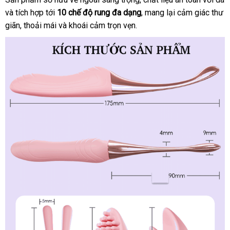
lấy
và tích hợp tới
10 chế độ rung đa dạng
tiếng
bền
, mang lại cảm giác thư
khẩu
hàng
giãn
đánh
, thoải mái
sử
và khoái cảm trọn vẹn.
giá
dụng