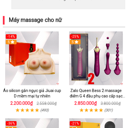
Máy massage cho nữ
-14%
-25%
5
5
Áo silicon gắn ngực giả Jiuai cup
Zalo Queen Bess 2 massage
D mềm mại tự nhiên
điểm G 4 đầu phụ cao cấp sạc
tiện lợi
2.200.000₫
2.850.000₫
2.558.000₫
3.800.000₫
(493)
(301)
-36%
-21%