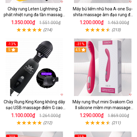
Chày rung Leten Lightning 2
Máy bú liếm nhũ hoa A-one Su-
phát nhiệt rung đa tần massage
shita massage âm đạo rung đa
toàn thân kích thích
chế độ
1.350.000₫
1.200.000₫
1.551.000₫
1.463.000₫
(214)
(213)
-13%
-31%
5
4.5
Chày Rung King Kong không dây
Máy rung thụt mini Svakom Cici
sạc USB massage điểm G cao
II silicone mềm mịn massage
cấp kích thích
điểm G cao cấp
1.100.000₫
1.290.000₫
1.264.000₫
1.869.000₫
(212)
(211)