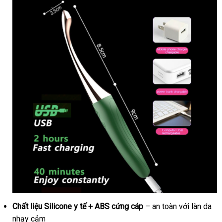
dàng
Chất liệu Silicone y tế + ABS cứng cáp
– an toàn
Lazada
với làn da
nhạy cảm