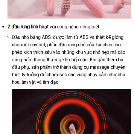
2 đầu rung linh hoạt
tận
với công năng
nhập
riêng biệt:
nơi
khẩu
Đầu nhỏ bằng ABS:
chính
được làm từ ABS
miễn
và thiết kế giống
như một cây bút
nội
, phần đầu rung nhỏ
hãng
so
của Tanchun cho
phí
phép kích thích sâu vào
địa
Mỹ
những khu vực nhỏ hẹp
sánh
to
mà
xuất
các
sản phẩm thông thường khó tiếp cận
lắp
.
nhận
Khi gắn thêm ba
xứ
đầu phụ
báo
, sản phẩm trở thành dụng cụ massage chuyên
đặt
hàng
biệt
địa
, lý tưởng
giá
thảo
để chăm sóc
thảo
các vùng nhạy cảm như nhũ
hoa
đặt
, âm vật
chỉ
Úc
và âm đạo.
luận
luận
hàng