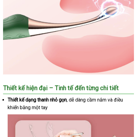
Thiết kế hiện đại – Tinh tế đến từng chi tiết
Thiết kế dạng thanh nhỏ gọn
ở
, dễ dàng cầm nắm
vận
và điều
khiển bằng một tay
đâu
chuyển
tốt