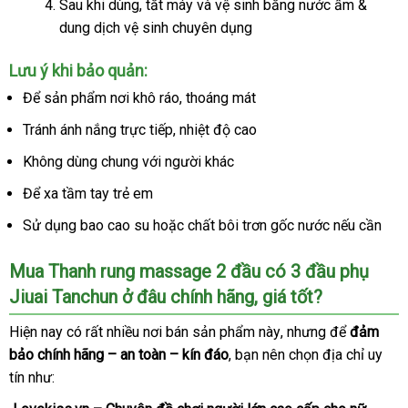
Sau khi dùng
giao
, tắt máy
nhanh
và vệ sinh bằng nước ấm &
dung dịch vệ sinh chuyên dụng
hàng
nhất
Lưu ý khi bảo quản:
Để sản phẩm nơi khô ráo
quà
, thoáng mát
tặng
Tránh ánh nắng trực tiếp
nơi
, nhiệt độ cao
nào
Không dùng chung
showroom
với người khác
Để xa tầm tay trẻ em
Sử dụng bao cao su
facebook
hoặc chất bôi trơn gốc nước
bình
nếu cần
luận
Mua Thanh rung massage 2 đầu có 3 đầu phụ
Jiuai Tanchun ở đâu chính hãng
đăng
, giá tốt?
ký
đắt
Hiện nay có
thương
rất nhiều nơi bán sản phẩm này
địa
,
Trung
nhưng để
đảm
nhất
bảo chính hãng – an toàn – kín đáo
hiệu
shopee
, bạn nên chọn địa chỉ uy
chỉ
Quốc
tín như: