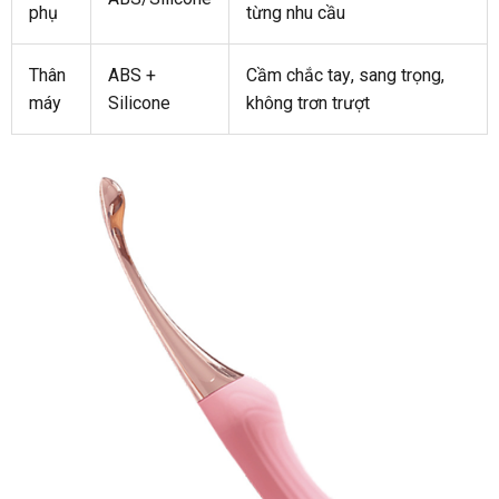
phụ
từng nhu cầu
Thân
ABS +
Cầm chắc tay
đặt
, sang trọng
ở
,
máy
Silicone
không trơn trượt
hàng
đâu