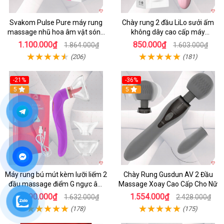
Svakom Pulse Pure máy rung
Chày rung 2 đầu LiLo sưởi ấm
massage nhũ hoa âm vật sóng
không dây cao cấp máy
âm
massage G
1.100.000₫
850.000₫
1.864.000₫
1.603.000₫
(206)
(181)
-21%
-36%
5
5
Máy rung bú mút kèm lưỡi liếm 2
Chày Rung Gusdun AV 2 Đầu
đầu massage điểm G ngực âm
Massage Xoay Cao Cấp Cho Nữ
đạo
1.290.000₫
1.554.000₫
1.632.000₫
2.428.000₫
(178)
(175)