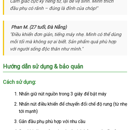
Cảm giác cực kỳ
thị
khấu
nhập
riêng tư
báo
, lại dễ vệ sinh
vệ
. Mình thích
tra
đầu phụ có rãnh – đúng là đỉnh
khẩu
giá
tiết
của chóp!"
sinh
kiệm
Phan M
nhận
. (27 tuổi
phụ
, Đà Nẵng)
"Điều khiển đơn giản
hàng
kiện
Trung
, tiếng máy nhẹ
giá
. Mình
dễ
có thể dùng
mỗi tối
facebook
mà không sợ ai biết
Quốc
bảo
. Sản phẩm
bán
phản
quá phù hợp
dàng
hướng
với người sống độc thân như mình."
hành
lẻ
hồi
dẫn
Hướng dẫn sử dụng & bảo quản
Cách sử dụng:
Nhấn giữ nút nguồn trong 3 giây
giá
để bật máy
bán
Nhấn nút điều khiển
giá
để chuyển đổi chế độ rung (từ nhẹ
tới mạnh)
bán
lẻ
Gắn đầu phụ phù hợp
giao
với nhu cầu
hàng