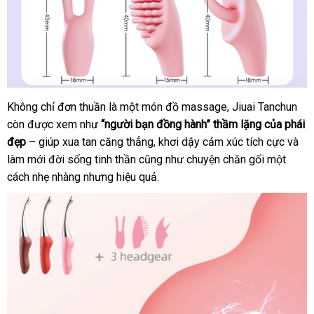
Không chỉ đơn thuần là một món đồ massage
so
, Jiuai Tanchun
còn
cũ
được xem như
“người bạn đồng hành” thầm lặng
sánh
Nhật
của phái
đẹp
– giúp xua tan căng thẳng
siêu
, khơi dậy cảm xúc tích cực
Bản
Pháp
và
làm mới đời sống tinh thần
dịch
cũng như chuyện chăn gối một
thị
cách nhẹ nhàng
bình
nhưng hiệu quả.
vụ
luận