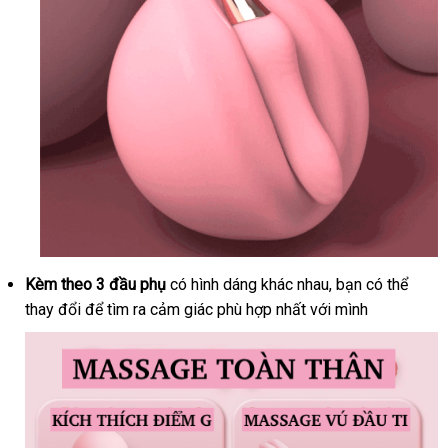
Kèm theo 3 đầu phụ
có hình dáng khác nhau
ở
, bạn
tổng
có thể
thay đổi
hướng
để tìm ra cảm giác phù hợp nhất
tự
với mình
đâu
hợp
dẫn
động