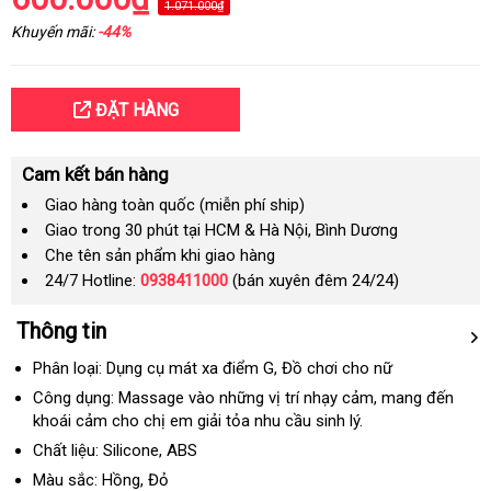
1.071.000₫
Khuyến mãi:
-44%
ĐẶT HÀNG
Cam kết bán hàng
Giao hàng toàn quốc (miễn phí ship)
Giao trong 30 phút tại HCM & Hà Nội, Bình Dương
Che tên sản phẩm khi giao hàng
24/7 Hotline:
0938411000
(bán xuyên đêm 24/24)
Thông tin
Phân loại: Dụng cụ mát xa điểm G
Úc
, Đồ chơi cho nữ
Công dụng: Massage vào
shopee
những vị trí nhạy cảm
tiki
, mang đến
khoái cảm cho chị em giải tỏa nhu cầu sinh lý.
Chất liệu: Silicone
giao
, ABS
hàng
Màu sắc: Hồng
bền
, Đỏ