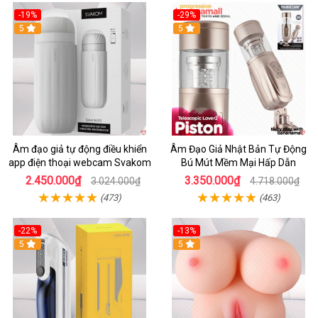
-19%
-29%
5
5
Âm đạo giả tự động điều khiển
Âm Đạo Giả Nhật Bản Tự Động
app điện thoại webcam Svakom
Bú Mút Mềm Mại Hấp Dẫn
2.450.000₫
3.350.000₫
3.024.000₫
4.718.000₫
(473)
(463)
-22%
-13%
5
5