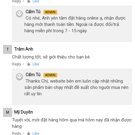
Reply
Like
●
Cẩm Tú
ADMIN
Có nhé, Anh yên tâm đặt hàng online ạ, nhận được
hàng mới thanh toán tiền. Ngoài ra được đổi/trả
hàng miễn phí trong 7 - 15 ngày
Trâm Anh
T
Chất lượng tốt, sẽ giới thiệu cho bạn bè.
Reply
Like
●
Cẩm Tú
ADMIN
Thanks Chị, website bên em luôn cập nhật những
sản phẩm bán chạy nhất đề xuất cho người mua nên
rất uy tín.
Mỹ Duyên
M
Tuyệt vời, mới đặt hàng hôm qua mà hôm nay đã nhận được
hàng.
Reply
Like
●