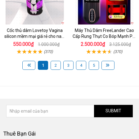
Cốc thủ dâm Lovetoy Vagina
Máy Thủ Dâm FreeLander Cao
silicon mềm mại giá rẻ cho nam
Cấp Rung Thụt Co Bóp Mạnh Pin
cực sướng
Sạc
550.000₫
2.500.000₫
1.000.000₫
3.125.000₫
(370)
(370)
1
2
3
4
5
SUBMIT
Thuê Bạn Gái