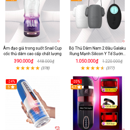
Âm đạo giả trong suốt Snail Cup
Bộ Thủ Dâm Nam 2 Đầu Galaku
cốc thủ dâm cao cấp chất lượng
Rung Mạnh Silicon Y Tế Sướng
Tột Đỉnh
390.000₫
1.050.000₫
448.000₫
1.220.000₫
(378)
(377)
-24%
-20%
5
4.7