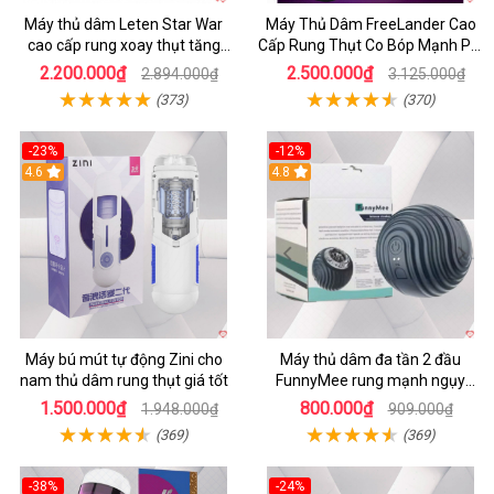
Máy thủ dâm Leten Star War
Máy Thủ Dâm FreeLander Cao
cao cấp rung xoay thụt tăng
Cấp Rung Thụt Co Bóp Mạnh Pin
khoái cảm
Sạc
2.200.000₫
2.500.000₫
2.894.000₫
3.125.000₫
(373)
(370)
-23%
-12%
4.6
4.8
Máy bú mút tự động Zini cho
Máy thủ dâm đa tần 2 đầu
nam thủ dâm rung thụt giá tốt
FunnyMee rung mạnh ngụy
trang Pokemon
1.500.000₫
800.000₫
1.948.000₫
909.000₫
(369)
(369)
-38%
-24%