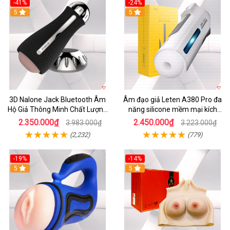
-41%
-24%
5
5
3D Nalone Jack Bluetooth Âm
Âm đạo giả Leten A380 Pro đa
Hộ Giả Thông Minh Chất Lượng
năng silicone mềm mại kích
Cao
thích mạnh mẽ
2.350.000₫
2.450.000₫
3.983.000₫
3.223.000₫
(2,232)
(779)
-19%
-14%
5
5