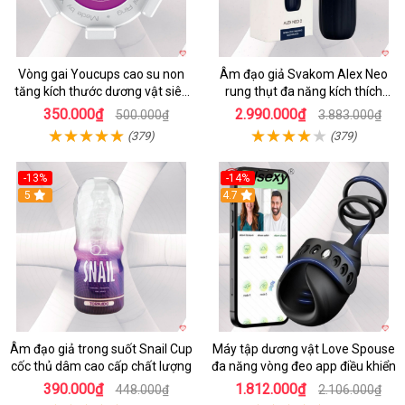
Vòng gai Youcups cao su non
Âm đạo giả Svakom Alex Neo
tăng kích thước dương vật siêu
rung thụt đa năng kích thích
kích thích
mạnh
350.000₫
2.990.000₫
500.000₫
3.883.000₫
(379)
(379)
-13%
-14%
5
4.7
Âm đạo giả trong suốt Snail Cup
Máy tập dương vật Love Spouse
cốc thủ dâm cao cấp chất lượng
đa năng vòng đeo app điều khiển
390.000₫
1.812.000₫
448.000₫
2.106.000₫