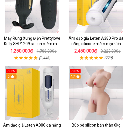
Máy Rung Xung Điện Prettylove
Âm đạo giả Leten A380 Pro đa
Kelly SHP1209 silicon mềm mại
năng silicone mềm mại kích
tiện lợi
thích mạnh mẽ
1.250.000₫
2.450.000₫
1.786.000₫
3.223.000₫
(2,448)
(779)
-21%
-20%
5
4.7
Âm đạo giả Leten A380 đa năng
Búp bê silicon bán thân 6kg