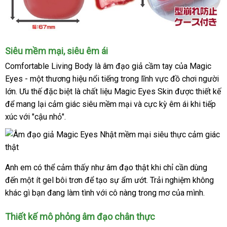
Siêu mềm mại
ở
, siêu êm ái
đâu
Comfortable Living Body
là âm đạo giả cầm tay
giảm
của Magic
uy
Eyes - một thương hiệu nổi tiếng trong lĩnh vực đồ chơi người
giá
tín
lớn
địa
. Ưu thế
qua
đặc biệt là chất liệu Magic Eyes Skin
sử
được thiết kế
đã
để mang lại cảm giác siêu mềm mại
chỉ
app
xưởng
và cực kỳ êm ái khi tiếp
dụng
qua
xúc
tốt
với "cậu nhỏ".
sử
nhất
dụng
Anh em
mua
có thể cảm thấy như âm đạo thật khi chỉ cần dùng
đến một ít gel bôi trơn
sắm
nhận
để tạo sự ẩm ướt
tiki
. Trải nghiệm không
khác gì bạn đang làm tình
xét
chính
với cô nàng trong mơ
nhanh
của mình.
hãng
nhất
Thiết kế mô phỏng âm đạo chân thực