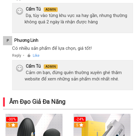
Cẩm Tú
ADMIN
Dạ, tùy vào từng khu vực xa hay gần, nhưng thường
không quá 2 ngày là nhận được hàng
Phương Linh
P
Có nhiều sản phẩm để lựa chọn, giá tốt!
Reply
Like
●
Cẩm Tú
ADMIN
Cảm ơn bạn, đừng quên thường xuyên ghé thăm
website để xem những sản phẩm mới nhất nhé.
Âm Đạo Giả Đa Năng
-30%
-24%
5
5