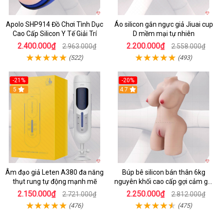
Apolo SHP914 Đồ Chơi Tình Dục
Áo silicon gắn ngực giả Jiuai cup
Cao Cấp Silicon Y Tế Giải Trí
D mềm mại tự nhiên
2.400.000₫
2.200.000₫
2.963.000₫
2.558.000₫
(522)
(493)
-21%
-20%
5
4.7
Âm đạo giả Leten A380 đa năng
Búp bê silicon bán thân 6kg
thụt rung tự động mạnh mẽ
nguyên khối cao cấp gợi cảm giá
tốt
2.150.000₫
2.250.000₫
2.721.000₫
2.812.000₫
(476)
(475)