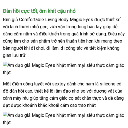
Đàn hồi cực tốt
hàng
, ôm khít cậu nhỏ
nhái
Bím giả Comfortable Living Body Magic Eyes
an
được thiết kế
hướ
với kích thước nhỏ gọn
phân
, vừa vặn trong lòng bàn tay giúp dễ
toàn
dẫn
dàng cầm nắm
lắp
và điều khiển trong
phối
hỗ
quá trình sử dụng
trung
. Điều này
Thái
cũng làm cho sản phẩm trở nên thuận tiện hơn khi mang theo
đặt
trợ
tâm
Lan
bên người khi đi chơi
khuyến
, đi làm
link
, đi công tác
phụ
và tiết kiệm không
gian lưu trữ.
mãi
web
kiện
Một điểm cộng tuyệt vời sextoy dành cho nam là silicone có
độ đàn hồi cao
cao
, thiết kế lõi âm đạo nhỏ so
bảo
với dương vật
dịch
của
cánh mày râu giúp tăng cảm giác cọ sát chân thực
cấp
hành
showroom
và dễ dàng
vụ
đạt
Úc
được khoảnh khắc khoái cảm cao trào nhất.