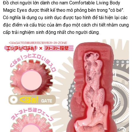
Đồ chơi người lớn dành cho nam
Comfortable Living Body
Magic Eyes
đẹp
được thiết kế theo mô phỏng bên trong "cô bé"
khu
.
Có nghĩa là dụng cụ sinh dục
showroom
được tạo hình
tham
để tái hiện lại
phản
các
mãi
đặc điểm
tại
và cấu trúc
giá
của âm đạo một cách chi tiết
khảo
đẹp
nhằm cung
hồi
cấp trải nghiệm sinh động nhất cho người dùng.
nhà
rẻ