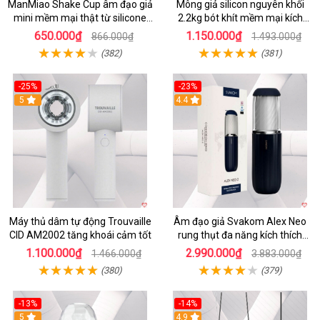
ManMiao Shake Cup âm đạo giả
Mông giả silicon nguyên khối
mini mềm mại thật từ silicone
2.2kg bót khít mềm mại kích
cao cấp
thích
650.000₫
1.150.000₫
866.000₫
1.493.000₫
(382)
(381)
-25%
-23%
5
4.4
Máy thủ dâm tự động Trouvaille
Âm đạo giả Svakom Alex Neo
CID AM2002 tăng khoái cảm tốt
rung thụt đa năng kích thích
mạnh
1.100.000₫
2.990.000₫
1.466.000₫
3.883.000₫
(380)
(379)
-13%
-14%
5
4.9