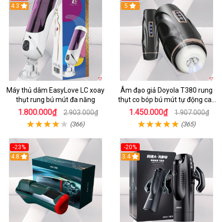
4.3
5
Máy thủ dâm EasyLove LC xoay
Âm đạo giả Doyola T380 rung
thụt rung bú mút đa năng
thụt co bóp bú mút tự động cao
cấp
1.800.000₫
1.450.000₫
2.903.000₫
1.907.000₫
(366)
(365)
-23%
-20%
4.8
3.4