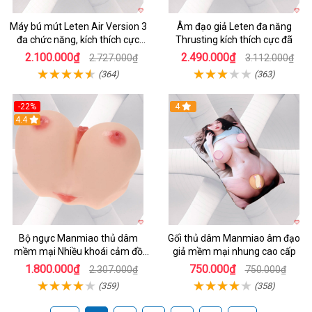
Máy bú mút Leten Air Version 3
Âm đạo giả Leten đa năng
đa chức năng, kích thích cực
Thrusting kích thích cực đã
mạnh
2.100.000₫
2.490.000₫
2.727.000₫
3.112.000₫
(364)
(363)
-22%
4
4.4
Bộ ngực Manmiao thủ dâm
Gối thủ dâm Manmiao âm đạo
mềm mại Nhiều khoái cảm đồ
giả mềm mại nhung cao cấp
chơi người lớn
1.800.000₫
750.000₫
2.307.000₫
750.000₫
(359)
(358)