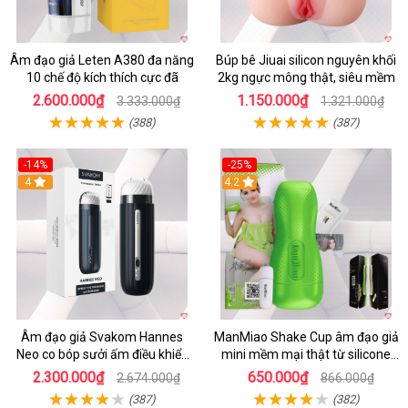
Âm đạo giả Leten A380 đa năng
Búp bê Jiuai silicon nguyên khối
10 chế độ kích thích cực đã
2kg ngực mông thật, siêu mềm
2.600.000₫
1.150.000₫
3.333.000₫
1.321.000₫
(388)
(387)
-14%
-25%
4
4.2
Âm đạo giả Svakom Hannes
ManMiao Shake Cup âm đạo giả
Neo co bóp sưởi ấm điều khiển
mini mềm mại thật từ silicone
app tiện lợi
cao cấp
2.300.000₫
650.000₫
2.674.000₫
866.000₫
(387)
(382)