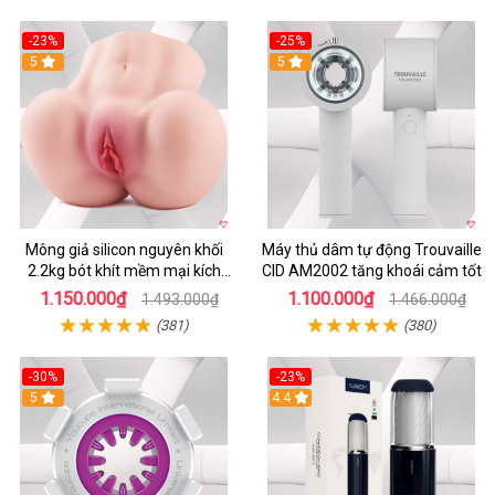
-23%
-25%
5
5
Mông giả silicon nguyên khối
Máy thủ dâm tự động Trouvaille
2.2kg bót khít mềm mại kích
CID AM2002 tăng khoái cảm tốt
thích
1.150.000₫
1.100.000₫
1.493.000₫
1.466.000₫
(381)
(380)
-30%
-23%
5
4.4