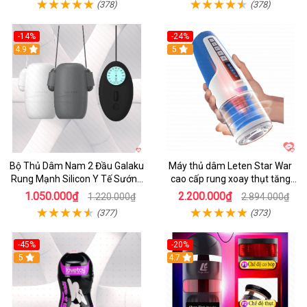
(378)
(378)
-14%
-24%
4.9
5
Bộ Thủ Dâm Nam 2 Đầu Galaku
Máy thủ dâm Leten Star War
Rung Mạnh Silicon Y Tế Sướng
cao cấp rung xoay thụt tăng
Tột Đỉnh
khoái cảm
1.050.000₫
2.200.000₫
1.220.000₫
2.894.000₫
(377)
(373)
-45%
-20%
5
4.7