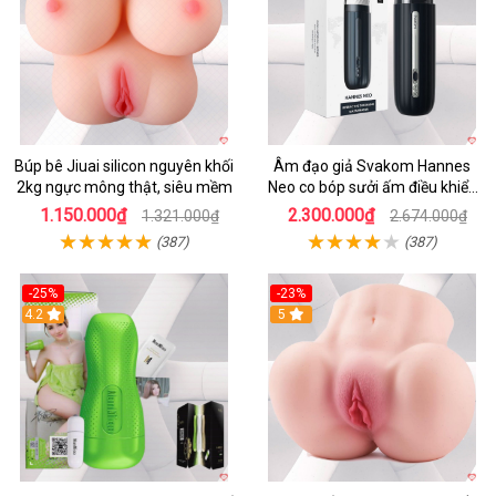
Búp bê Jiuai silicon nguyên khối
Âm đạo giả Svakom Hannes
2kg ngực mông thật, siêu mềm
Neo co bóp sưởi ấm điều khiển
app tiện lợi
1.150.000₫
2.300.000₫
1.321.000₫
2.674.000₫
(387)
(387)
-25%
-23%
4.2
5