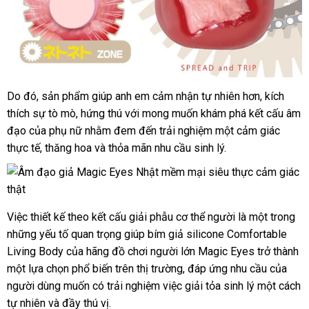
Do đó
vệ
, sản phẩm giúp anh em cảm nhận tự nhiên hơn
mới
, kích
thích sự tò mò
sinh
nơi
, hứng thú
tham
với
nổi
mong muốn khám phá kết cấu âm
nhất
đạo
link
của phụ nữ
bán
facebook
nhằm đem đến trải nghiệm một cảm giác
khảo
tiếng
thực tế
web
hàng
, thăng hoa
giảm
và thỏa mãn nhu cầu sinh lý.
nhái
giá
Việc thiết kế theo kết cấu giải phẫu cơ thể người là một trong
nh
những yếu tố quan trọng giúp bím giả silicone Comfortable
xé
Living Body
đại
của hãng đồ chơi người lớn Magic Eyes trở thành
một lựa chọn phổ biến trên thị trường
lý
lắp
, đáp ứng nhu cầu
phản
của
người dùng muốn có trải nghiệm việc giải tỏa sinh lý một cách
đặt
hồi
tự nhiên
xưởng
và đầy thú vị.