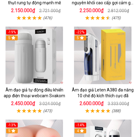
thụt rung tự động mạnh mẽ
nguyên khối cao cấp gợi cảm giá
tốt
2.150.000₫
2.250.000₫
2.721.000₫
2.812.000₫
(476)
(475)
-19%
-22%
5
5
Âm đạo giả tự động điều khiển
Âm đạo giả Leten A380 đa năng
app điện thoại webcam Svakom
10 chế độ kích thích cực đã
2.450.000₫
2.600.000₫
3.024.000₫
3.333.000₫
(473)
(388)
-13%
-14%
5
4