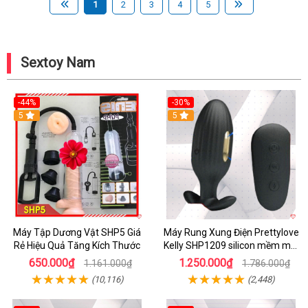
1
2
3
4
5
Sextoy Nam
-44%
-30%
5
5
Máy Tập Dương Vật SHP5 Giá
Máy Rung Xung Điện Prettylove
Rẻ Hiệu Quả Tăng Kích Thước
Kelly SHP1209 silicon mềm mại
tiện lợi
650.000₫
1.250.000₫
1.161.000₫
1.786.000₫
(10,116)
(2,448)