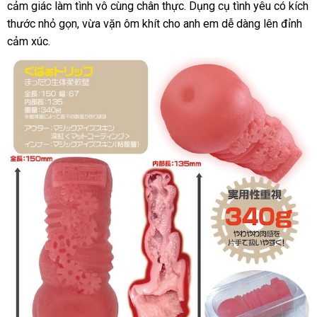
cảm giác làm tình vô cùng chân thực
thanh
. Dụng cụ tình yêu có kích
cầu
thước nhỏ gọn
mini
, vừa vặn ôm khít cho anh em dễ dàng lên đỉnh
toán
cảm xúc.