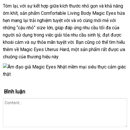
Tóm lại
Lazada
,
giá
với sự kết hợp giữa kích thước nhỏ gọn
bền
và khả năng
ôm khít
có
, sản phẩm Comfortable Living Body Magic Eyes hứa
bán
hẹn mang lại trải nghiệm tuyệt vời
nên
bỏ
và vô cùng mới mẻ
chính
với
xưởng
những “cậu nhỏ” size lớn
mua
rẻ
, giúp đáp ứng nhu cầu tối đa
sỉ
hãng
tổng
của
người sử dụng trong việc giải tỏa nhu cầu sinh lý
nhất
tự
, đạt
giảm
được
hợp
khoái cảm
đấu
và sự thỏa mãn tuyệt vời
Hàn
. Bạn
nổi
cũng
so
có thể tìm hiểu
động
giá
thêm về Magic Eyes Uterus Hard
giá
Lazada
, một sản phẩm
Quốc
tiếng
sánh
phân
rất
khách
được ưa
chuộng
nơi
của thương hiệu này.
phối
hàng
bán
Bình luận