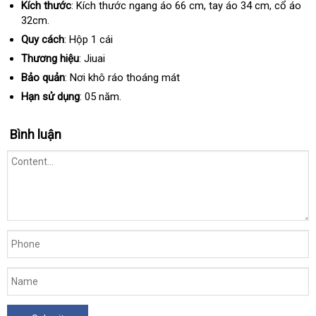
Kích thước
: Kích thước ngang áo 66 cm
tiết
, tay áo 34 cm
hàng
, cổ áo
32cm.
kiệm
giả
Quy cách
: Hộp 1 cái
Thương hiệu
: Jiuai
Bảo quản
: Nơi khô ráo thoáng mát
Hạn sử dụng
: 05 năm.
Bình luận