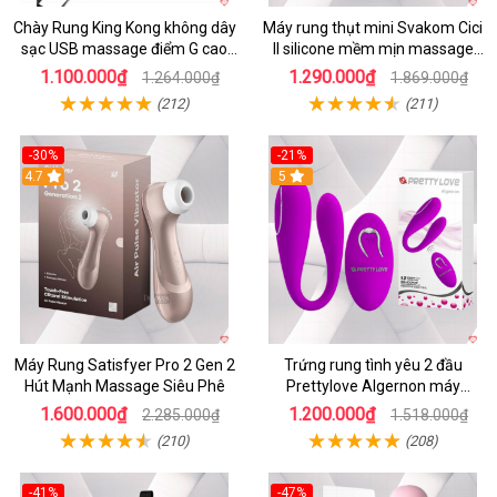
Chày Rung King Kong không dây
Máy rung thụt mini Svakom Cici
sạc USB massage điểm G cao
II silicone mềm mịn massage
cấp kích thích
điểm G cao cấp
1.100.000₫
1.290.000₫
1.264.000₫
1.869.000₫
(212)
(211)
-30%
-21%
4.7
5
Máy Rung Satisfyer Pro 2 Gen 2
Trứng rung tình yêu 2 đầu
Hút Mạnh Massage Siêu Phê
Prettylove Algernon máy
massage điểm G không dây
1.600.000₫
1.200.000₫
2.285.000₫
1.518.000₫
(210)
(208)
-41%
-47%