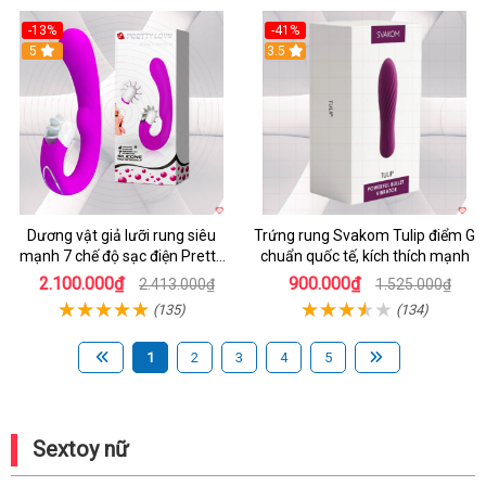
-13%
-41%
5
3.5
Dương vật giả lưỡi rung siêu
Trứng rung Svakom Tulip điểm G
mạnh 7 chế độ sạc điện Pretty
chuẩn quốc tế, kích thích mạnh
Love
2.100.000₫
900.000₫
2.413.000₫
1.525.000₫
(135)
(134)
1
2
3
4
5
Sextoy nữ