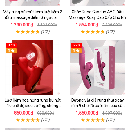
Máy rung bú mút kèm lưỡi liếm 2
Chày Rung Gusdun AV 2 Đầu
đầu massage điểm G ngực âm
Massage Xoay Cao Cấp Cho Nữ
đạo
1.290.000₫
1.554.000₫
1.632.000₫
2.428.000₫
(178)
(175)
-14%
-22%
5
5
Lưỡi liếm hoa hồng rung bú hút
Dương vật giả rung thụt xoay
10 chế độ siêu sướng, chống
liếm 9 chế độ sưởi ấm cao cấp
nước
Yeain Hot Whell
850.000₫
1.550.000₫
988.000₫
1.987.000₫
(173)
(170)