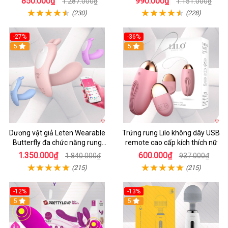
850.000₫
990.000₫
1.287.000₫
1.151.000₫
(230)
(228)
-27%
-36%
5
5
Dương vật giả Leten Wearable
Trứng rung Lilo không dây USB
Butterfly đa chức năng rung
remote cao cấp kích thích nữ
mạnh điều khiển app bluetooth
1.350.000₫
600.000₫
1.840.000₫
937.000₫
(215)
(215)
-12%
-13%
5
5