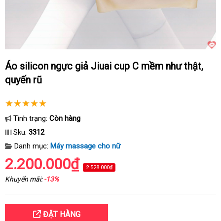
Áo silicon ngực giả Jiuai cup C mềm như thật,
quyến rũ
Tình trạng:
Còn hàng
Sku:
3312
Danh mục:
Máy massage cho nữ
2.200.000₫
2.528.000₫
Khuyến mãi:
-13%
ĐẶT HÀNG