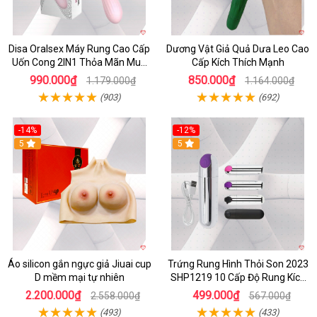
Disa Oralsex Máy Rung Cao Cấp
Dương Vật Giả Quả Dưa Leo Cao
Uốn Cong 2IN1 Thỏa Mãn Mua
Cấp Kích Thích Mạnh
Ngay
990.000₫
850.000₫
1.179.000₫
1.164.000₫
(903)
(692)
-14%
-12%
5
5
Áo silicon gắn ngực giả Jiuai cup
Trứng Rung Hình Thỏi Son 2023
D mềm mại tự nhiên
SHP1219 10 Cấp Độ Rung Kích
Thích
2.200.000₫
499.000₫
2.558.000₫
567.000₫
(493)
(433)