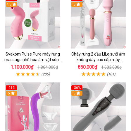
4.5
5
Svakom Pulse Pure máy rung
Chày rung 2 đầu LiLo sưởi ấm
massage nhũ hoa âm vật sóng
không dây cao cấp máy
âm
massage G
1.100.000₫
850.000₫
1.864.000₫
1.603.000₫
(206)
(181)
-21%
-36%
5
5