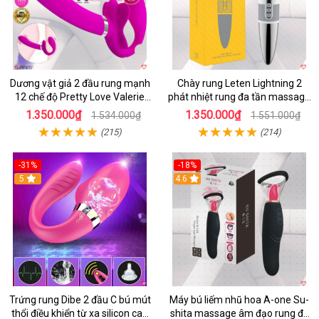
Dương vật giả 2 đầu rung mạnh
Chày rung Leten Lightning 2
12 chế độ Pretty Love Valerie
phát nhiệt rung đa tần massage
mua ngay
toàn thân kích thích
1.350.000₫
1.350.000₫
1.534.000₫
1.551.000₫
(215)
(214)
-31%
-18%
5
4.6
Trứng rung Dibe 2 đầu C bú mút
Máy bú liếm nhũ hoa A-one Su-
thổi điều khiển từ xa silicon cao
shita massage âm đạo rung đa