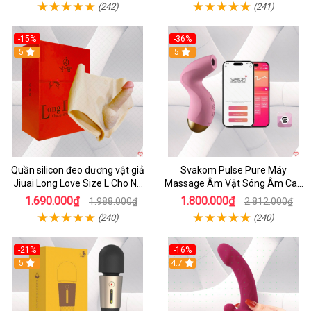
(242)
(241)
-15%
-36%
5
5
Quần silicon đeo dương vật giả
Svakom Pulse Pure Máy
Jiuai Long Love Size L Cho Nữ
Massage Âm Vật Sóng Âm Cao
Đồng Tính
Cấp Điều Khiển App Đỉnh
1.690.000₫
1.800.000₫
1.988.000₫
2.812.000₫
(240)
(240)
-21%
-16%
5
4.7