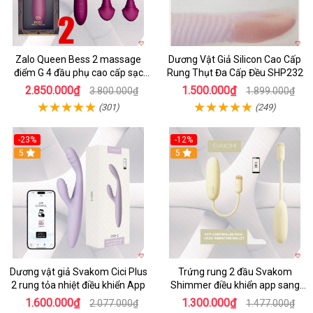
Zalo Queen Bess 2 massage
Dương Vật Giả Silicon Cao Cấp
điểm G 4 đầu phụ cao cấp sạc
Rung Thụt Đa Cấp Đều SHP232
tiện lợi
2.850.000₫
1.500.000₫
3.800.000₫
1.899.000₫
(301)
(249)
-23%
-12%
5
5
Dương vật giả Svakom Cici Plus
Trứng rung 2 đầu Svakom
2 rung tỏa nhiệt điều khiển App
Shimmer điều khiển app sang
trọng chất lượng
1.600.000₫
1.300.000₫
2.077.000₫
1.477.000₫