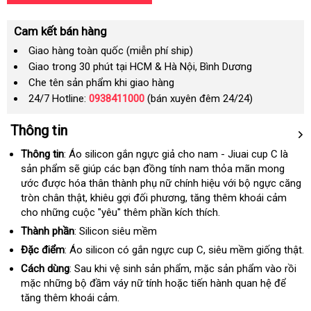
Cam kết bán hàng
Giao hàng toàn quốc (miễn phí ship)
Giao trong 30 phút tại HCM & Hà Nội, Bình Dương
Che tên sản phẩm khi giao hàng
24/7 Hotline:
0938411000
(bán xuyên đêm 24/24)
Thông tin
Thông tin
: Áo silicon gắn ngực giả cho nam - Jiuai cup C là
sản phẩm
vệ
sẽ giúp
giá
các bạn đồng tính nam thỏa mãn mong
ước
chất
được hóa thân thành phụ nữ chính hiệu
sinh
rẻ
sản
với bộ ngực căng
tròn chân thật
lượng
trung
, khiêu gợi đối phương
giá
, tăng thêm khoái cảm
xuất
cho
nhanh
những cuộc "yêu" thêm phần kích thích.
tâm
rẻ
nhất
Thành phần
: Silicon siêu mềm
Đặc điểm
: Áo silicon có gắn ngực cup C
bỏ
, siêu mềm giống thật.
sỉ
Cách dùng
: Sau khi vệ sinh sản phẩm
cung
, mặc sản phẩm vào rồi
mặc
hàng
những bộ đầm váy nữ tính
thống
hoặc tiến hành quan hệ
cấp
hướng
để
tăng thêm khoái cảm.
nhái
kê
dẫn