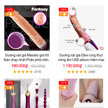
-16%
-39%
5
5
Dương vật giả Masato giá tốt
Dương vật giả Dibe rung thụt
Bán chạy nhất Phân phối chính
nóng ấm USB silicon mềm mại
hãng
380.000₫
1.190.000₫
452.000₫
1.950.000₫
(374)
(368)
-25%
-21%
5
5