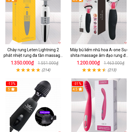
Chày rung Leten Lightning 2
Máy bú liếm nhũ hoa A-one Su-
phát nhiệt rung đa tần massage
shita massage âm đạo rung đa
toàn thân kích thích
chế độ
1.350.000₫
1.200.000₫
1.551.000₫
1.463.000₫
(214)
(213)
-13%
-31%
5
4.5