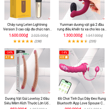
Chày rung Leten Lightning
Yunman dương vật giả 2 đầu
Version 3 cao cấp đa chức năng
rung điều khiển từ xa cho les cao
kích thích
cấp
1.600.000₫
1.300.000₫
2.025.000₫
1.547.000₫
(238)
(235)
-34%
-14%
4.7
4.8
Dương Vật Giả Lovetoy 2 Đầu
Đồ Chơi Tình Dục Dây Đeo Rung
Siêu Mềm Kích Thước Lớn Uốn
Bluetooth App Love Spouse Cho
Cong
Les