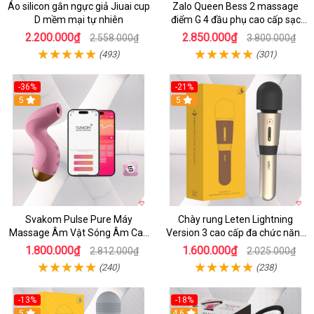
Áo silicon gắn ngực giả Jiuai cup
Zalo Queen Bess 2 massage
D mềm mại tự nhiên
điểm G 4 đầu phụ cao cấp sạc
tiện lợi
2.200.000₫
2.850.000₫
2.558.000₫
3.800.000₫
(493)
(301)
-36%
-21%
5
5
Svakom Pulse Pure Máy
Chày rung Leten Lightning
Massage Âm Vật Sóng Âm Cao
Version 3 cao cấp đa chức năng
Cấp Điều Khiển App Đỉnh
kích thích
1.800.000₫
1.600.000₫
2.812.000₫
2.025.000₫
(240)
(238)
-13%
-18%
5
4.6