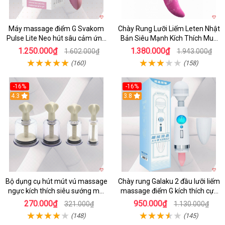
Máy massage điểm G Svakom
Chày Rung Lưỡi Liếm Leten Nhật
Pulse Lite Neo hút sâu cảm ứng
Bản Siêu Mạnh Kích Thích Mua
app bluetooth
Ngay
1.250.000₫
1.380.000₫
1.602.000₫
1.943.000₫
(160)
(158)
-16%
-16%
4.3
3.8
Bộ dụng cụ hút mút vú massage
Chày rung Galaku 2 đầu lưỡi liếm
ngực kích thích siêu sướng mới
massage điểm G kích thích cực
lạ
mạnh
270.000₫
950.000₫
321.000₫
1.130.000₫
(148)
(145)