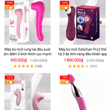
-24%
-23%
5
4
Máy bú mút rung hai đầu sưởi
Máy bú mút Satisfyer Pro2 thế
ấm điểm G kích thích cực mạnh
hệ 3 đa tính năng điều khiển app
950.000₫
1.800.000₫
1.250.000₫
2.337.000₫
(168)
(161)
-22%
-29%
5
3.3