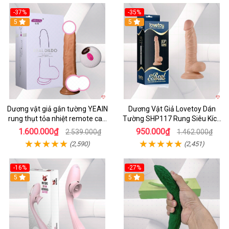
-37%
-35%
5
5
Dương vật giả gắn tường YEAIN
Dương Vật Giả Lovetoy Dán
rung thụt tỏa nhiệt remote cao
Tường SHP117 Rung Siêu Kích
cấp
Thích
1.600.000₫
950.000₫
2.539.000₫
1.462.000₫
(2,590)
(2,451)
-16%
-27%
5
5