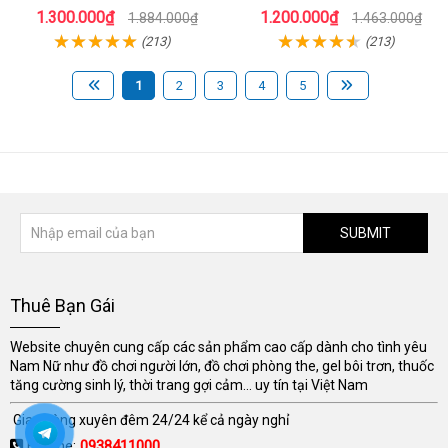
cấp kích thích điểm G
chế độ
1.300.000₫
1.200.000₫
1.884.000₫
1.463.000₫
(213)
(213)
1
2
3
4
5
SUBMIT
Thuê Bạn Gái
Website chuyên cung cấp các sản phẩm cao cấp dành cho tình yêu
Nam Nữ như đồ chơi người lớn, đồ chơi phòng the, gel bôi trơn, thuốc
tăng cường sinh lý, thời trang gợi cảm... uy tín tại Việt Nam
Giao hàng xuyên đêm 24/24 kể cả ngày nghỉ
Hotline:
0938411000