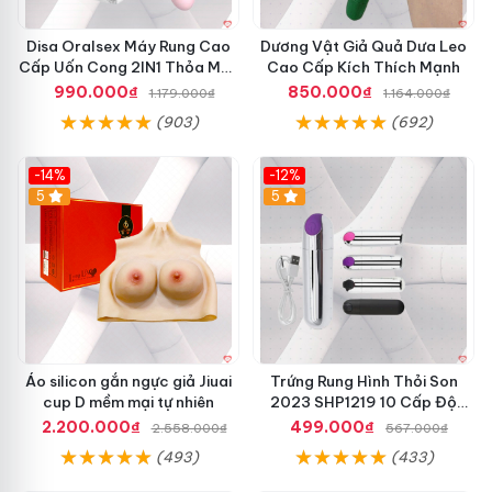
Disa Oralsex Máy Rung Cao
Dương Vật Giả Quả Dưa Leo
Cấp Uốn Cong 2IN1 Thỏa Mãn
Cao Cấp Kích Thích Mạnh
Mua Ngay
990.000₫
850.000₫
1.179.000₫
1.164.000₫
(903)
(692)
-14%
-12%
5
5
Áo silicon gắn ngực giả Jiuai
Trứng Rung Hình Thỏi Son
cup D mềm mại tự nhiên
2023 SHP1219 10 Cấp Độ
Rung Kích Thích
2.200.000₫
499.000₫
2.558.000₫
567.000₫
(493)
(433)