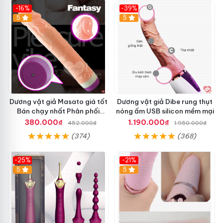
-16%
-39%
5
5
Dương vật giả Masato giá tốt
Dương vật giả Dibe rung thụt
Bán chạy nhất Phân phối
nóng ấm USB silicon mềm mại
chính hãng
380.000₫
1.190.000₫
452.000₫
1.950.000₫
(374)
(368)
-25%
-21%
5
5