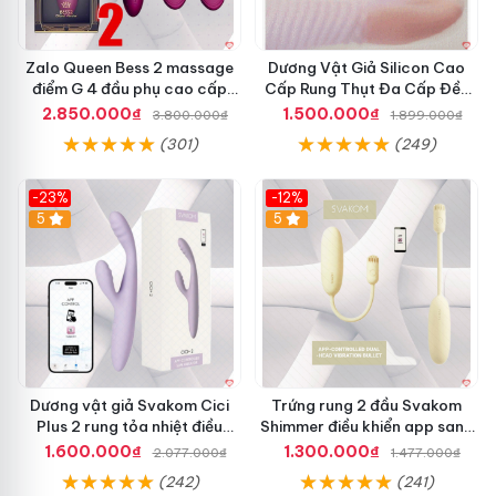
Zalo Queen Bess 2 massage
Dương Vật Giả Silicon Cao
điểm G 4 đầu phụ cao cấp
Cấp Rung Thụt Đa Cấp Đều
sạc tiện lợi
SHP232
2.850.000₫
1.500.000₫
3.800.000₫
1.899.000₫
(301)
(249)
-23%
-12%
5
5
Dương vật giả Svakom Cici
Trứng rung 2 đầu Svakom
Plus 2 rung tỏa nhiệt điều
Shimmer điều khiển app sang
khiển App
trọng chất lượng
1.600.000₫
1.300.000₫
2.077.000₫
1.477.000₫
(242)
(241)