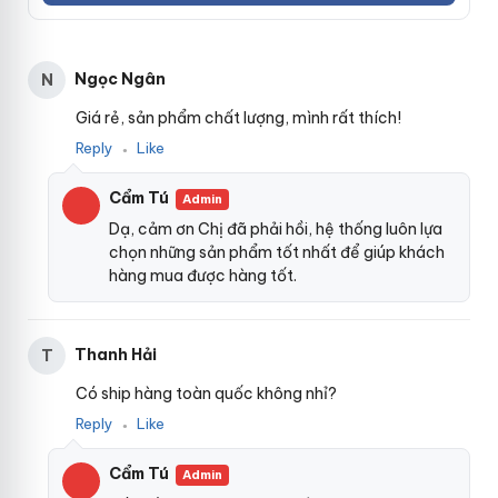
cảm xúc chân thật như làm tình cùng chồng
sửa chữa
,
n
g
thậm chí còn ngất ngây
địa chỉ
, sung sướng gấp bội lần.
N
h
Ngọc Ngân
N
ư
Giá rẻ, sản phẩm chất lượng, mình rất thích!
Q
u
Reply
Like
●
ả
D
Cẩm Tú
Admin
ư
a
Dạ, cảm ơn Chị đã phải hồi, hệ thống luôn lựa
L
chọn những sản phẩm tốt nhất để giúp khách
e
hàng mua được hàng tốt.
o
–
S
H
Thanh Hải
T
P
9
Có ship hàng toàn quốc không nhỉ?
1
Reply
Like
●
8
0
Cẩm Tú
Admin
1