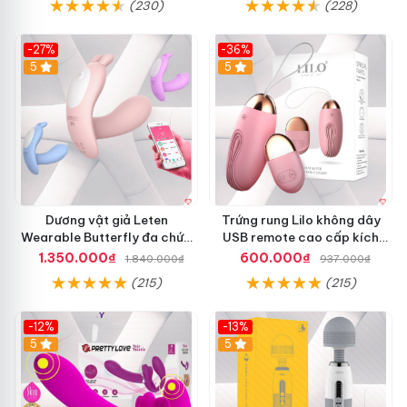
(230)
(228)
-27%
-36%
5
5
Dương vật giả Leten
Trứng rung Lilo không dây
Wearable Butterfly đa chức
USB remote cao cấp kích
năng rung mạnh điều khiển
thích nữ
1.350.000₫
600.000₫
1.840.000₫
937.000₫
app bluetooth
(215)
(215)
-12%
-13%
5
5