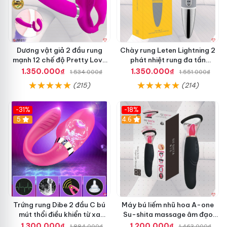
Dương vật giả 2 đầu rung
Chày rung Leten Lightning 2
mạnh 12 chế độ Pretty Love
phát nhiệt rung đa tần
Valerie mua ngay
massage toàn thân kích thích
1.350.000₫
1.350.000₫
1.534.000₫
1.551.000₫
(215)
(214)
-31%
-18%
5
4.6
Trứng rung Dibe 2 đầu C bú
Máy bú liếm nhũ hoa A-one
mút thổi điều khiển từ xa
Su-shita massage âm đạo
silicon cao cấp kích thích
rung đa chế độ
1.300.000₫
1.200.000₫
1.884.000₫
1.463.000₫