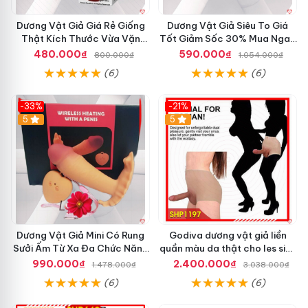
a
an toàn
,
link web
được nhân viên
Thái Lan
của chúng tôi
L
chăm sóc nhiệt tình
giao hàng
, hỗ trợ
qua app
tất cả
nội
Dương Vật Giả Giá Rẻ Giống
Dương Vật Giả Siêu To Giá
e
Thật Kích Thước Vừa Vặn
Tốt Giảm Sốc 30% Mua Ngay
o
địa
các ngày trong tuần
giá rẻ
. Mọi chi tiết
danh sách
, xin
Cảm Giác Sướng
SHP993
480.000₫
590.000₫
–
800.000₫
1.054.000₫
gần nhất
vui lòng liên hệ tới bộ phận CSKH – 0938411000
S
(6)
(6)
nổi tiếng
, xin chân thành cảm ơn!
H
P
-33%
-21%
9
5
5
1
8
0
3
Dương Vật Giả Mini Có Rung
Godiva dương vật giả liền
Sưởi Ấm Từ Xa Đa Chức Năng
quần màu da thật cho les siêu
Giá Tốt
quyến rũ
990.000₫
2.400.000₫
1.478.000₫
3.038.000₫
(6)
(6)