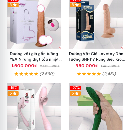
5
5
Dương vật giả gắn tường
Dương Vật Giả Lovetoy Dán
YEAIN rung thụt tỏa nhiệt
Tường SHP117 Rung Siêu Kích
remote cao cấp
Thích
1.600.000₫
950.000₫
2.539.000₫
1.462.000₫
(2,590)
(2,451)
-16%
-27%
5
5