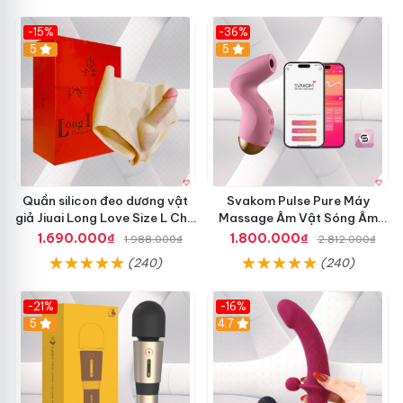
-15%
-36%
5
5
Quần silicon đeo dương vật
Svakom Pulse Pure Máy
giả Jiuai Long Love Size L Cho
Massage Âm Vật Sóng Âm
Nữ Đồng Tính
Cao Cấp Điều Khiển App Đỉnh
1.690.000₫
1.800.000₫
1.988.000₫
2.812.000₫
(240)
(240)
-21%
-16%
5
4.7