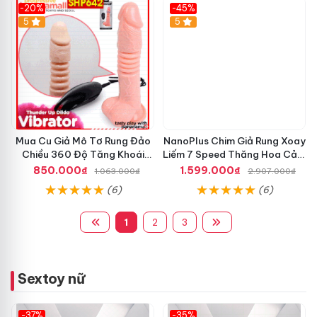
-20%
-45%
5
5
Mua Cu Giả Mô Tơ Rung Đảo
NanoPlus Chim Giả Rung Xoay
Chiều 360 Độ Tăng Khoái
Liếm 7 Speed Thăng Hoa Cảm
Cảm Nhanh
Giác Mạnh
850.000₫
1.599.000₫
1.063.000₫
2.907.000₫
(6)
(6)
1
2
3
Sextoy nữ
-37%
-35%