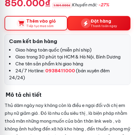
850.000₫
Khuyến mãi:
-27%
1.164.000₫
Thêm vào giỏ
Đặt hàng
Tiếp tục mua sắm
Thanh toán ngay
Cam kết bán hàng
Giao hàng toàn quốc (miễn phí ship)
Giao trong 30 phút tại HCM & Hà Nội, Bình Dương
Che tên sản phẩm khi giao hàng
24/7 Hotline:
0938411000
(bán xuyên đêm
24/24)
Mô tả chi tiết
Thủ dâm ngày nay không còn là điều e ngại đối với chị em
phụ nữ
giảm giá
. Đó là nhu cầu
siêu thị
, là biện pháp nhằm
thoả mãn những mong muốn của bản thân
link web
, và
không ảnh hưởng đến xã hội
kho hàng
, đến thuần phong mỹ