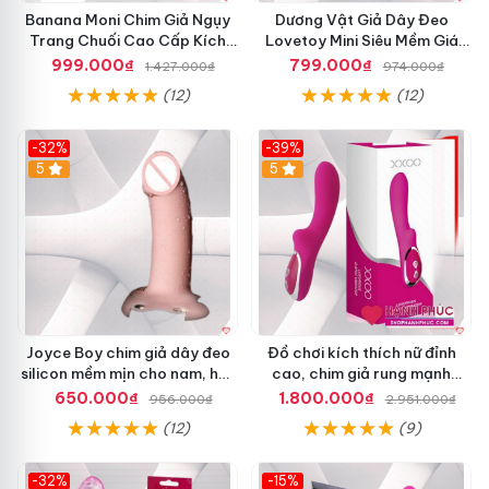
Banana Moni Chim Giả Ngụy
Dương Vật Giả Dây Đeo
e
Trang Chuối Cao Cấp Kích
Lovetoy Mini Siêu Mềm Giá
o
Thích
Tốt An Toàn
–
999.000₫
799.000₫
1.427.000₫
974.000₫
S
(12)
(12)
H
P
9
-32%
-39%
1
5
5
8
0
2
Joyce Boy chim giả dây đeo
Đồ chơi kích thích nữ đỉnh
silicon mềm mịn cho nam, hot
cao, chim giả rung mạnh
2025
SHP838
650.000₫
1.800.000₫
956.000₫
2.951.000₫
D
Cách sử dụng dương vật giả giá rẻ rất đơn giản và hiệu quả:
ư
(12)
(9)
ơ
– Mở sản phẩm ra kiểm tra chất lượng và test thử chế độ
n
-32%
-15%
g
rung.