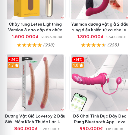
Chày rung Leten Lightning
Yunman dương vật giả 2 đầu
Version 3 cao cấp đa chức
rung điều khiển từ xa cho les
năng kích thích
cao cấp
1.600.000₫
1.300.000₫
2.025.000₫
1.547.000₫
(238)
(235)
-34%
-14%
4.7
4.8
Dương Vật Giả Lovetoy 2 Đầu
Đồ Chơi Tình Dục Dây Đeo
Siêu Mềm Kích Thước Lớn Uốn
Rung Bluetooth App Love
Cong
Spouse Cho Les
850.000₫
990.000₫
1.287.000₫
1.151.000₫