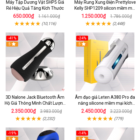
Máy Tập Dương Vật SHP5 Giá
Máy Rung Xung Điện Prettylove
Rẻ Hiệu Quả Tăng Kích Thước
Kelly SHP1209 silicon mềm mại
tiện lợi
650.000₫
1.250.000₫
1.161.000₫
1.786.000₫
(10,116)
(2,448)
-41%
-24%
5
5
3D Nalone Jack Bluetooth Âm
Âm đạo giả Leten A380 Pro đa
Hộ Giả Thông Minh Chất Lượng
năng silicone mềm mại kích
Cao
thích mạnh mẽ
2.350.000₫
2.450.000₫
3.983.000₫
3.223.000₫
(2,232)
(779)
-19%
-14%
5
5