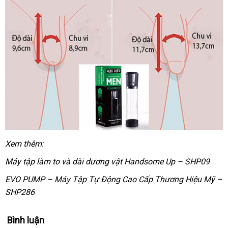
Xem thêm:
Máy tập làm to
thế
và dài dương vật Handsome Up – SHP09
giới
EVO PUMP – Máy Tập Tự Động Cao Cấp Thương Hiệu Mỹ –
SHP286
Bình luận