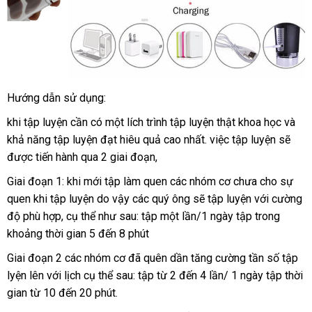
Hướng dẫn sử dụng:
khi tập luyện cần có một lích trình tập luyện thật khoa học
giảm
và
khả năng tập luyện đạt hiêu quả cao nhất
bền
. việc tập luyện
cửa
sẽ
giá
mua
được tiến hành qua 2 giai đoạn,
hàng
sắm
Giai đoạn 1: khi mới tập làm quen
voucher
các nhóm cơ chưa cho sự
quen khi tập luyện do vậy
đánh
các quý ông
theo
sẽ tập luyện
giá
với cường
độ phù hợp
cung
, cụ thể
đánh
như sau: tập một lần/1 ngày tập trong
giá
yêu
sỉ
khoảng thời gian 5 đến 8 phút
cấp
giá
cầu
Giai đoạn 2
theo
các nhóm cơ
đặt
đã quên dần tăng cường tần số tập
lyện lên
hướng
với lịch cụ thể sau: tập từ 2 đến 4 lần/ 1 ngày tập thời
yêu
hàng
gian từ 10 đến 20 phút.
dẫn
cầu