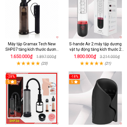
Máy tập Gramax Tech New
S-hande Air 2 máy tập dương
SHP07 tăng kích thước dương
vật tự động tăng kích thước 2
vật an toàn hiệu quả
trong 1
1.650.000₫
1.800.000₫
1.897.000₫
3.214.000₫
(23)
(21)
-28%
-18%
5
5