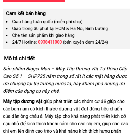
Cam kết bán hàng
Giao hàng toàn quốc (miễn phí ship)
Giao trong 30 phút tại HCM & Hà Nội, Bình Dương
Che tên sản phẩm khi giao hàng
24/7 Hotline:
0938411000
(bán xuyên đêm 24/24)
Mô tả chi tiết
Sản phẩm Bigger Man – Máy Tập Dương Vật Tự Động Cấp
Cao Số 1 – SHP725 nằm trong số
lừa
rất ít
theo
các mặt hàng
nhận
được
ưa chuộng tại thị trường nước ta
thanh
, hãy khám phá
đảo
yêu
nhanh
những ưu
xét
điểm
link
của dụng cụ này
xưởng
nhé.
lý
cầu
nhất
web
Máy tập dương vật
giúp phát triển
chiết
các nhóm cơ
nơi
để giúp cho
hướ
các bạn nam có kích thước dương vật đạt đúng tiêu chuẩn
khấu
nào
hàng
dẫn
của đàn ông châu á
khuyến
. Máy tập cho khả năng phát triển kích cỡ
Hiệu
cậu nhỏ
chiết
để kích thích khoái cảm cho
mãi
thanh
các chị em
chiết
, giúp cho
show
các
chị em lên đỉnh cao trào
khấu
địa
và khả năng kích thích hưng phấn
lý
khấu