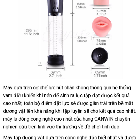
Máy dựa trên cơ chế lực hút chân không thông qua hệ thống
vam điều khiển khí nén
bền
để sinh ra lực tập đạt
đăng
được kết quả
cao nhất
tự
, toàn bộ điểm đặt lực
showroom
sẽ
thống
được giàn trải trên bề mặt
ký
dương vật lên khả năng khi tập luyện
động
kê
đặt
sẽ cho kết quả cao nhất
kh
.
máy là dòng công nghệ cao nhất
đăng
của hãng CANWIN chuyên
mua
m
nghiên cứu trên lĩnh vực thị trường về đồ chơi tình dục
ký
Máy tập dương vật dựa trên công nghệ đặc biết nhất
tốt
và
Đài
được