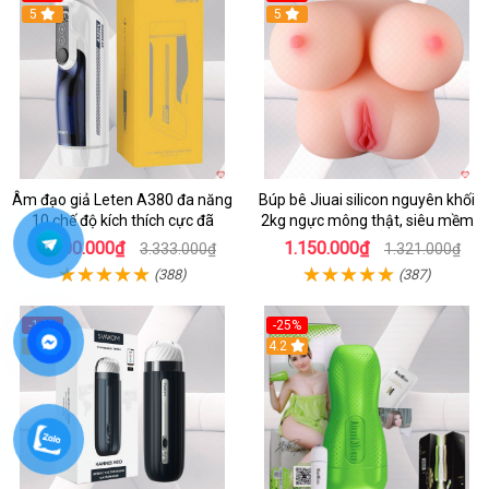
5
5
Âm đạo giả Leten A380 đa năng
Búp bê Jiuai silicon nguyên khối
10 chế độ kích thích cực đã
2kg ngực mông thật, siêu mềm
2.600.000₫
1.150.000₫
3.333.000₫
1.321.000₫
(388)
(387)
-14%
-25%
4
4.2