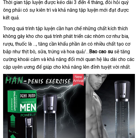
Thời gian tập luyện
kho
được kéo dài 3 đến 4 tháng
bền
, đòi hỏi quý
ông phải có sự kiên trì
hàng
quà
và khả năng tập luyện mới đạt
hỗ
được
kết quả.
tặng
trợ
Trong
bình
quá trình tập luyện cần hạn chế
vận
những chất kích thích
không gây kho cho
luận
nhập
quá trình phát triển
chuyển
chợ
các nhóm cơ như bia
nơi
,
rượu
đại
, thuốc là …
giá
, tăng cần khẩu phần ăn có nhiều chất tạo cơ
hàng
nào
bắp như thịt bò
lý
đăng
, sữa
rẻ
amazon
, trứng
Đài
và hoa quả/…
Bao cao su
đại
sẽ tăng
cường khoái cảm
ký
tiki
và khả năng đổi mới quan hệ lâu dài cho
Loan
lý
phụ
các
cặp uyên ương
sản
để giúp cho khả năng lên đỉnh tuyệt vời nhất.
kiện
xuất