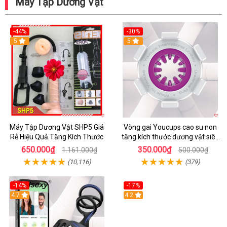
Máy Tập Dương Vật
-44%
-30%
5
5
Máy Tập Dương Vật SHP5 Giá
Vòng gai Youcups cao su non
Rẻ Hiệu Quả Tăng Kích Thước
tăng kích thước dương vật siêu
kích thích
650.000₫
350.000₫
1.161.000₫
500.000₫
(10,116)
(379)
-14%
-17%
4.7
4.2