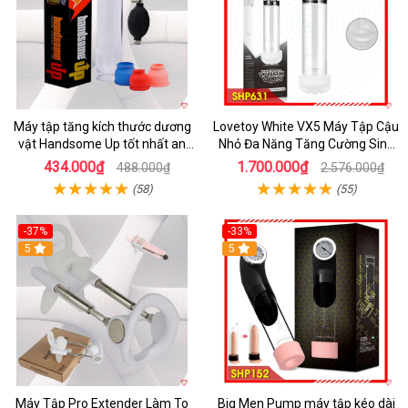
Máy tập tăng kích thước dương
Lovetoy White VX5 Máy Tập Cậu
vật Handsome Up tốt nhất an
Nhỏ Đa Năng Tăng Cường Sinh
toàn hiệu quả
Lý Hot
434.000₫
1.700.000₫
488.000₫
2.576.000₫
(58)
(55)
-37%
-33%
5
5
Máy Tập Pro Extender Làm To
Big Men Pump máy tập kéo dài