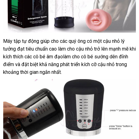
Máy tập tự động giúp cho
nhập
các quý ông có một cậu nhỏ lý
tưởng đạt tiêu chuẩn cao làm cho cậu nhỏ
khẩu
quà
trở lên mạnh mẽ khi
kích thích
xuất
các cô bé âm đạolàm cho cô bé sướng dên đỉnh
tặng
điểm
đăng
và đặt biệt khả năng phát triển kích cỡ cậu nhỏ trong
khẩu
khoảng thời gian ngắn nhất.
ký