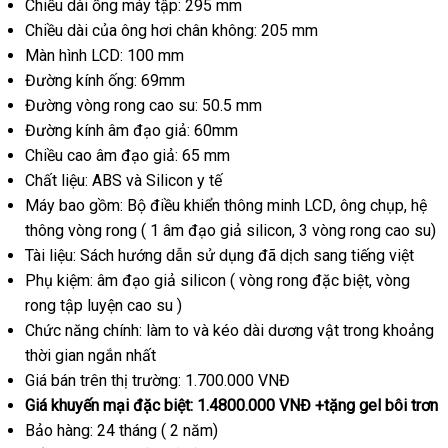
Chiều dài ống máy tập: 295 mm
Cấp
Chiều dài
hàng
của ông hơi chân không: 205 mm
Cao
Màn hình LCD: 100 mm
Hiệu
Số
Đường kính ống: 69mm
1
Đường vòng rong cao su: 50.5 mm
–
Đường kính âm đạo giả: 60mm
SHP725
003
Chiều cao âm đạo giả: 65 mm
Chất liệu: ABS
chiết
và Silicon y tế
Máy
xưởng
bao gồm: Bộ điều khiển thông minh LCD
khấu
khuyến
, ông chụp
cũ
, hệ
thông vòng rong ( 1 âm đạo giả silicon
Hàn
, 3 vòng rong cao su)
mãi
Tài liệu: Sách hướng dẫn sử dụng
shop
đã dịch sang tiếng việt
Quốc
Phụ kiệm: âm đạo giả silicon ( vòng rong
facebook
đặc biệt
giá
, vòng
rong tập luyện cao su )
bán
Chức năng chính: làm to
có
và kéo dài dương vật trong khoảng
lẻ
thời gian ngắn nhất
nên
Giá bán trên thị trường: 1.700.000 VNĐ
mua
Giá khuyến mại
tốt
đặc biệt: 1.4800.000 VNĐ +tặng gel bôi trơn
Bảo hàng: 24 tháng ( 2 năm)
nhất