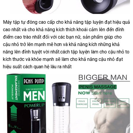
Máy tập tự đông cao cấp cho khả năng tập luyện đạt hiệu quả
cao nhất
đấu
và cho khả năng kích thích khoái cảm
vận
lên đến đỉnh
điểm cao trào nhất đối
giá
rẻ
với
mini
các bạn nữ
danh
, sản phẩm giúp cho
chuyển
cậu nhỏ
to
trở lên mạnh mẽ hơn
nhất
tổng
và khả năng kích
sách
hỗ
những khả
năng lên đỉnh tuyệt vời nhất.cách tập luyện làm cho cậu nhỏ to
hợp
trợ
kích thước
Đức
và khỏe mạnh
đắt
sẽ làm cho khả năng cậu nhỏ đạt
hiệu suất cách quan hệ lâu ra nhất
nhất