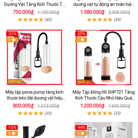
Dương Vật Tăng Kích Thước Tự
dương vật tự động an toàn hiệu
Nhiên
quả
750.000₫
1.580.000₫
1.190.000₫
2.358.000₫
(43)
(34)
-21%
-25%
5
5
Máy tập penis pump tăng kích
Máy Tập Đồng Hồ SHP721 Tăng
thước kéo dài dương vật hiệu
Kích Thước Cậu Nhỏ Hiệu Quả
quả nhanh
Ngay
800.000₫
1.200.000₫
1.013.000₫
1.600.000₫
(33)
(33)
-13%
-44%
5
5