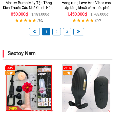
Master Bump Máy Tập Tăng
Vòng rung Love And Vibes cao
Kích Thước Cậu Nhỏ Chính Hãng
cấp tăng khoái cảm siêu phê
Giá Tốt
chính hãng
850.000₫
1.450.000₫
1.181.000₫
1.768.000₫
(16)
(14)
1
2
3
Sextoy Nam
-44%
-30%
5
5