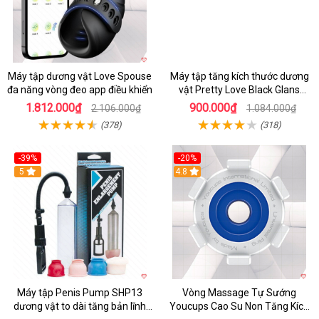
Máy tập dương vật Love Spouse
Máy tập tăng kích thước dương
đa năng vòng đeo app điều khiển
vật Pretty Love Black Glans
Trainer cao cấp
1.812.000₫
900.000₫
2.106.000₫
1.084.000₫
(378)
(318)
-39%
-20%
5
4.8
Máy tập Penis Pump SHP13
Vòng Massage Tự Sướng
dương vật to dài tăng bản lĩnh
Youcups Cao Su Non Tăng Kích