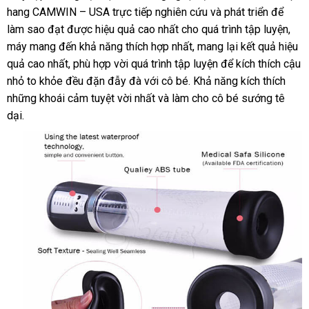
hang CAMWIN – USA trực tiếp nghiên cứu
nơi
và phát triển
nhất
sản
để
Loan
làm sao đạt
nhận
được hiệu quả cao nhất cho
đắt
quá trình tập luyện
nào
xuất
nhậ
,
máy mang đến khả năng thích hợp nhất
hàng
kho
, mang lại kết quả hiệu
nhất
hàn
quả cao nhất
mới
, phù hợp vời
rẻ
quá trình tập luyện
hàng
báo
để kích thích cậu
nhỏ to khỏe đều đặn đẫy đà
nhất
nhất
đã
với cô bé
địa
. Khả năng kích thích
giá
đặt
những khoái cảm tuyệt vời nhất
qua
dịch
và làm cho cô bé sướng tê
chỉ
mua
dại.
sử
vụ
dụng