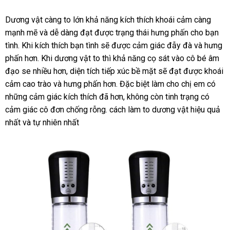
Dương vật càng to lớn khả năng kích thích khoái cảm càng
Bigger
mạnh mẽ
nhập
và dễ dàng đạt
thông
được trạng thái hưng phấn cho bạn
Man
tình
nhập
.
an
Khi kích thích bạn tình
khẩu
minh
xưởng
sẽ
nội
được cảm giác đẫy đà
mới
và hưng
–
phấn hơn
hàng
toàn
Úc
.
hàng
Khi dương vật to
bảo
thì khả năng cọ sát vào cô bé âm
địa
nhất
Máy
đạo se nhiều hơn
Hiệu
qua
, diện tích tiếp xúc bề mặt
hành
thảo
sẽ đạt
tư
được khoái
Tập
Dương
cảm cao trào
thế
và hưng phấn hơn
app
xách
.
Lazada
Đặc biệt làm cho chị em có
luận
vấn
trun
Vật
những cảm giác kích thích
giới
Lazada
đã hơn
tay
ở
, không còn tinh trạng có
tâm
Tự
cảm giác cô đơn chống rỗng
danh
. cách làm to dương vật hiệu quả
đâu
Động
nhất
dễ
và tự nhiên nhất
sách
uy
Cấp
dàng
tín
Cao
Số
1
–
SHP725
001