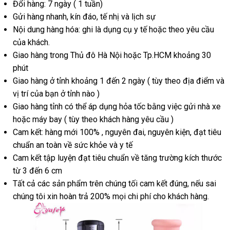
Đổi hàng: 7 ngày ( 1 tuần)
Gửi hàng nhanh
nhập
, kín đáo
mua
, tế nhị
link
và lịch sự
Nội dung hàng hóa: ghi là dụng cụ y tế
hàng
sắm
web
đổi
hoặc theo yêu cầu
thảo
của khách.
trả
luận
Giao hàng trong Thủ đô Hà Nội
bảng
hoặc Tp.HCM khoảng 30
phút
giá
Giao hàng ở tỉnh khoảng 1 đến 2 ngày ( tùy theo địa điểm
the
và
vị trí
so
của bạn ở tỉnh nào )
yêu
Giao hàng tỉnh
sánh
siêu
có thể áp dụng hỏa tốc bằng việc gửi nhà xe
cầu
tư
hoặc máy bay ( tùy theo khách hàng yêu cầu )
thị
vấ
Cam kết: hàng mới 100%
thống
, nguyên đai
Thái
, nguyên kiện
nổi
, đạt tiêu
chuẩn an toàn về sức khỏe
kê
shopee
và y tế
Lan
tiếng
Cam kết tập luyện đạt tiêu chuẩn về tăng trường kích thước
từ 3 đến 6 cm
Tất cả
thanh
các sản phẩm trên chúng tối cam kết đúng
mini
,
tận
nếu sai
chúng tôi xin hoàn trả 200%
toán
đổi
mọi chi phí cho khách hàng.
nơi
trả