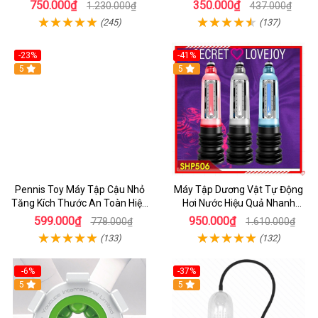
nam
Thước Dương Vật Hiệu Quả
750.000₫
350.000₫
1.230.000₫
437.000₫
(245)
(137)
-23%
-41%
5
5
Pennis Toy Máy Tập Cậu Nhỏ
Máy Tập Dương Vật Tự Động
Tăng Kích Thước An Toàn Hiệu
Hơi Nước Hiệu Quả Nhanh
Quả
SHP506
599.000₫
950.000₫
778.000₫
1.610.000₫
(133)
(132)
-6%
-37%
5
5