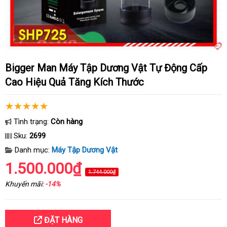
Bigger Man Máy Tập Dương Vật Tự Động Cấp
Cao Hiệu Quả Tăng Kích Thước
Tình trạng:
Còn hàng
Sku:
2699
Danh mục:
Máy Tập Dương Vật
1.500.000₫
1.744.000₫
Khuyến mãi:
-14%
ĐẶT HÀNG