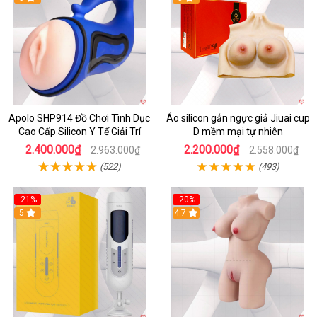
Apolo SHP914 Đồ Chơi Tình Dục
Áo silicon gắn ngực giả Jiuai cup
Cao Cấp Silicon Y Tế Giải Trí
D mềm mại tự nhiên
2.400.000₫
2.200.000₫
2.963.000₫
2.558.000₫
(522)
(493)
-21%
-20%
5
4.7