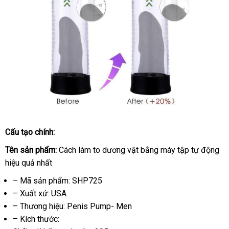
Cấu tạo chính:
Bigger
Tên sản phẩm:
Man
Cách làm to dương vật bằng máy tập tự động
–
hiệu quả nhất
Máy
– Mã sản phẩm: SHP725
Tập
– Xuất xứ: USA.
Dương
Vật
– Thương hiệu: Penis Pump- Men
Tự
– Kích thước:
Động