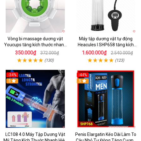
Vòng bi massage dương vật
Máy tập dương vật tự động
Youcups tăng kích thước nhanh
Heacules I SHP658 tăng kích
an toàn
thước nhanh
350.000₫
1.600.000₫
372.000₫
2.540.000₫
(130)
(123)
-34%
-44%
5
5
LC108 4.0 Máy Tập Dương Vật
Penis Elargatin Kéo Dài Làm To
Mỹ Tăng Kích Thước Nhanh Hiệu
Cậu Nhỏ Tự Động Tăng Cương