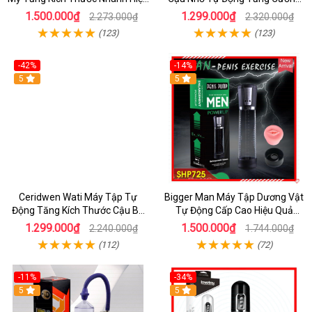
Quả
Mạnh
1.500.000₫
1.299.000₫
2.273.000₫
2.320.000₫
(123)
(123)
-42%
-14%
5
5
Ceridwen Wati Máy Tập Tự
Bigger Man Máy Tập Dương Vật
Động Tăng Kích Thước Cậu Bé
Tự Động Cấp Cao Hiệu Quả
Tăng Cường Sinh Lý SHP628
Tăng Kích Thước
1.299.000₫
1.500.000₫
2.240.000₫
1.744.000₫
(112)
(72)
-11%
-34%
5
5