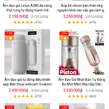
Âm đạo giả Leten A380 đa năng
Búp bê silicon bán thân 6kg
thụt rung tự động mạnh mẽ
nguyên khối cao cấp gợi cảm giá
tốt
2.150.000₫
2.250.000₫
2.721.000₫
2.812.000₫
(476)
(475)
-19%
-29%
5
5
Âm đạo giả tự động điều khiển
Âm Đạo Giả Nhật Bản Tự Động
app điện thoại webcam Svakom
Bú Mút Mềm Mại Hấp Dẫn
2.450.000₫
3.350.000₫
3.024.000₫
4.718.000₫
(473)
(463)
-22%
-13%