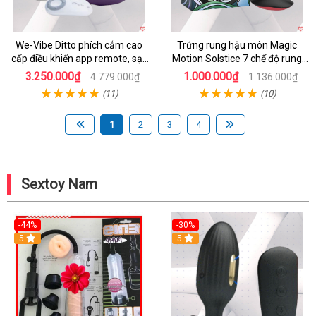
We-Vibe Ditto phích cắm cao
Trứng rung hậu môn Magic
cấp điều khiển app remote, sạc
Motion Solstice 7 chế độ rung
nhanh
kích thích
3.250.000₫
1.000.000₫
4.779.000₫
1.136.000₫
(11)
(10)
1
2
3
4
Sextoy Nam
-44%
-30%
5
5