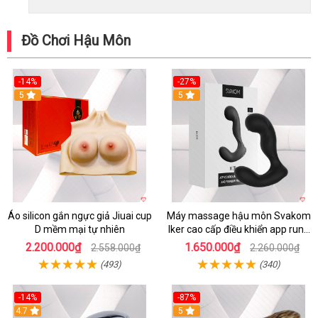
Đồ Chơi Hậu Môn
-14%
-27%
5
5
Áo silicon gắn ngực giả Jiuai cup
Máy massage hậu môn Svakom
D mềm mại tự nhiên
Iker cao cấp điều khiển app rung
mạnh
2.200.000₫
1.650.000₫
2.558.000₫
2.260.000₫
(493)
(340)
-14%
-87%
4.7
5