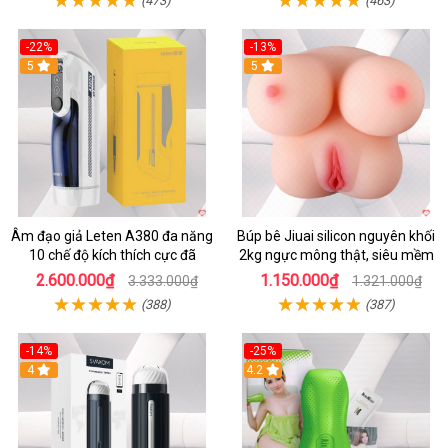
(473)
(463)
-22%
-13%
5
5
Âm đạo giả Leten A380 đa năng
Búp bê Jiuai silicon nguyên khối
10 chế độ kích thích cực đã
2kg ngực mông thật, siêu mềm
2.600.000₫
1.150.000₫
3.333.000₫
1.321.000₫
(388)
(387)
-14%
-25%
4
4.2