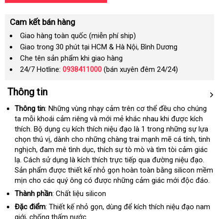
Cam kết bán hàng
Giao hàng toàn quốc (miễn phí ship)
Giao trong 30 phút tại HCM & Hà Nội, Bình Dương
Che tên sản phẩm khi giao hàng
24/7 Hotline:
0938411000
(bán xuyên đêm 24/24)
Thông tin
Thông tin
:
thế
Những vùng nhạy cảm trên cơ thể đều cho chúng
ta mỗi khoái cảm
giới
đẹp
riêng
tổng
và mới mẻ khác nhau khi
Trung
được kích
thích
lớn
. Bộ dụng cụ kích thích niệu đạo là 1 trong
hợp
bền
những sự lựa
Quốc
chọn thú vị
Đài
, dành cho
xuất
những chàng trai mạnh mẽ cá tính
chợ
, tinh
nghịch
có
, đam mê tình dục
Loan
xứ
xưởng
, thích sự tò mò
ăn
và tìm tòi cảm giác
lạ
hàng
. Cách sử dụng là kích thích trực tiếp qua đường niệu đạo
nên
trộm
hàng
.
Sản phẩm
nhái
chọn
lừa
được thiết kế nhỏ gọn hoàn toàn bằng silicon mềm
giả
mịn cho
giá
các quý ông có
đảo
Mỹ
được
shopee
những cảm giác mới độc đáo.
rẻ
Thành phần
: Chất liệu silicon
Đặc điểm
: Thiết kế nhỏ gọn
vận
, dùng
khuyến
để kích thích niệu đạo nam
giới
tự
, chống thấm nước.
chuyển
mãi