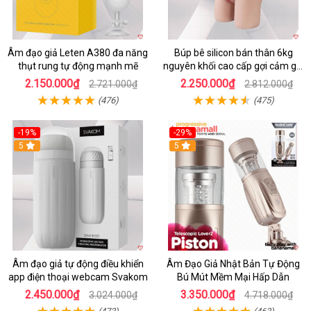
Âm đạo giả Leten A380 đa năng
Búp bê silicon bán thân 6kg
thụt rung tự động mạnh mẽ
nguyên khối cao cấp gợi cảm giá
tốt
2.150.000₫
2.250.000₫
2.721.000₫
2.812.000₫
(476)
(475)
-19%
-29%
5
5
Âm đạo giả tự động điều khiển
Âm Đạo Giả Nhật Bản Tự Động
app điện thoại webcam Svakom
Bú Mút Mềm Mại Hấp Dẫn
2.450.000₫
3.350.000₫
3.024.000₫
4.718.000₫