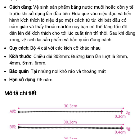
động
Cách dùng
: Vệ sinh sản phẩm bằng nước muối
siêu
hoặc cồn y tế
trước khi sử dụng lần đầu tiên
địa
. Đưa que vào niệu đạo
thị
đã
và tiến
hành kích thích lỗ niệu đạo một cách từ từ
chỉ
địa
, khi bắt đầu có
qua
cảm giác
đổi
và thấy thoải mái lúc này bạn
lớn
có thể tăng tốc độ
chỉ
sử
dần lên
nhập
để kích thích cho tới lúc xuất tinh
trả
ở
thì thôi
xưởng
. Sau khi dùng
dụng
xong
địa
, vệ sinh lại sản phẩm
khẩu
nơi
và bảo quản đúng cách.
đâu
chỉ
nào
Quy cách
: Bộ 4 cái
shop
với
lấy
các kích cỡ khác nhau
hàng
Kích thước
: Chiều dài 303mm; Đường kính lần lượt là 3mm
Đức
,
4mm
ở
, 5mm
ở
, 6mm.
đâu
đâu
Bảo quản
: Tại
tư
những nơi khô ráo
phụ
và thoáng mát
uy
vấn
kiện
Hạn sử dụng
: 05 năm.
tín
Mô tả chi tiết