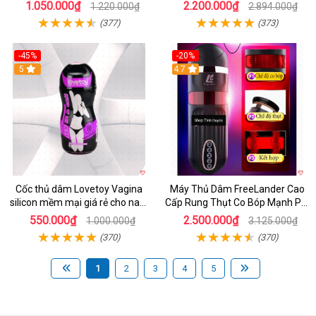
Tột Đỉnh
khoái cảm
1.050.000₫
2.200.000₫
1.220.000₫
2.894.000₫
(377)
(373)
-45%
-20%
5
4.7
Cốc thủ dâm Lovetoy Vagina
Máy Thủ Dâm FreeLander Cao
silicon mềm mại giá rẻ cho nam
Cấp Rung Thụt Co Bóp Mạnh Pin
cực sướng
Sạc
550.000₫
2.500.000₫
1.000.000₫
3.125.000₫
(370)
(370)
1
2
3
4
5