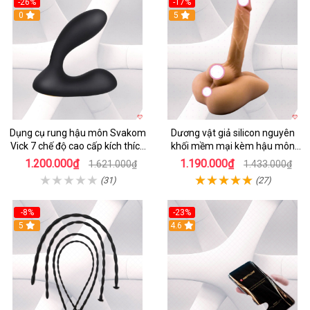
-26%
-17%
0
5
Dụng cụ rung hậu môn Svakom
Dương vật giả silicon nguyên
Vick 7 chế độ cao cấp kích thích
khối mềm mại kèm hậu môn
mạnh mẽ
kích thích
1.200.000₫
1.190.000₫
1.621.000₫
1.433.000₫
(31)
(27)
-8%
-23%
5
4.6