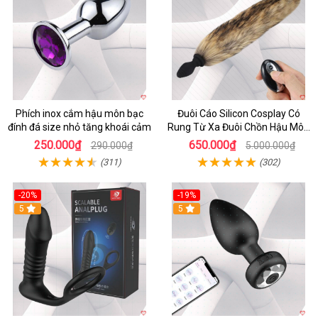
Phích inox cắm hậu môn bạc
Đuôi Cáo Silicon Cosplay Có
đính đá size nhỏ tăng khoái cảm
Rung Từ Xa Đuôi Chồn Hậu Môn
Sexy
250.000₫
650.000₫
290.000₫
5.000.000₫
(311)
(302)
-20%
-19%
5
5