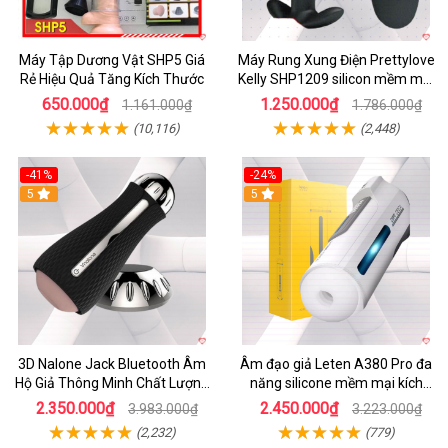
Máy Tập Dương Vật SHP5 Giá
Máy Rung Xung Điện Prettylove
Rẻ Hiệu Quả Tăng Kích Thước
Kelly SHP1209 silicon mềm mại
tiện lợi
650.000₫
1.250.000₫
1.161.000₫
1.786.000₫
(10,116)
(2,448)
-41%
-24%
5
5
3D Nalone Jack Bluetooth Âm
Âm đạo giả Leten A380 Pro đa
Hộ Giả Thông Minh Chất Lượng
năng silicone mềm mại kích
Cao
thích mạnh mẽ
2.350.000₫
2.450.000₫
3.983.000₫
3.223.000₫
(2,232)
(779)