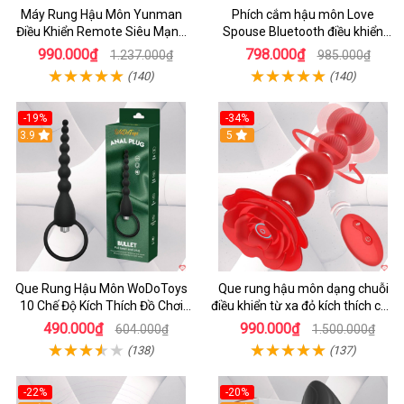
Máy Rung Hậu Môn Yunman
Phích cắm hậu môn Love
Điều Khiển Remote Siêu Mạnh
Spouse Bluetooth điều khiển
Kích Thích
app an toàn tiện lợi
990.000₫
798.000₫
1.237.000₫
985.000₫
(140)
(140)
-19%
-34%
3.9
5
Que Rung Hậu Môn WoDoToys
Que rung hậu môn dạng chuỗi
10 Chế Độ Kích Thích Đồ Chơi
điều khiển từ xa đỏ kích thích cực
Gay
mạnh
490.000₫
990.000₫
604.000₫
1.500.000₫
(138)
(137)
-22%
-20%