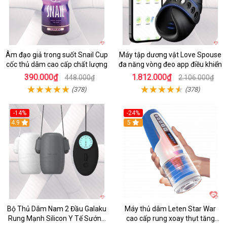
Âm đạo giả trong suốt Snail Cup
Máy tập dương vật Love Spouse
cốc thủ dâm cao cấp chất lượng
đa năng vòng đeo app điều khiển
390.000₫
1.812.000₫
448.000₫
2.106.000₫
(378)
(378)
-14%
-24%
4.9
5
Bộ Thủ Dâm Nam 2 Đầu Galaku
Máy thủ dâm Leten Star War
Rung Mạnh Silicon Y Tế Sướng
cao cấp rung xoay thụt tăng