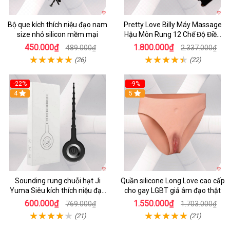
Bộ que kích thích niệu đạo nam
Pretty Love Billy Máy Massage
size nhỏ silicon mềm mại
Hậu Môn Rung 12 Chế Độ Điều
Khiển App
450.000₫
1.800.000₫
489.000₫
2.337.000₫
(26)
(22)
-22%
-9%
4
5
Sounding rung chuỗi hạt Ji
Quần silicone Long Love cao cấp
Yuma Siêu kích thích niệu đạo
cho gay LGBT giả âm đạo thật
Nam Gay
600.000₫
1.550.000₫
769.000₫
1.703.000₫
(21)
(21)