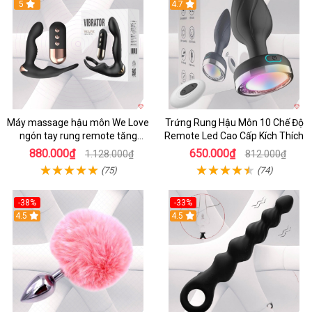
5
4.7
Máy massage hậu môn We Love
Trứng Rung Hậu Môn 10 Chế Độ
ngón tay rung remote tăng
Remote Led Cao Cấp Kích Thích
khoái cảm
880.000₫
650.000₫
1.128.000₫
812.000₫
(75)
(74)
-38%
-33%
4.5
4.5