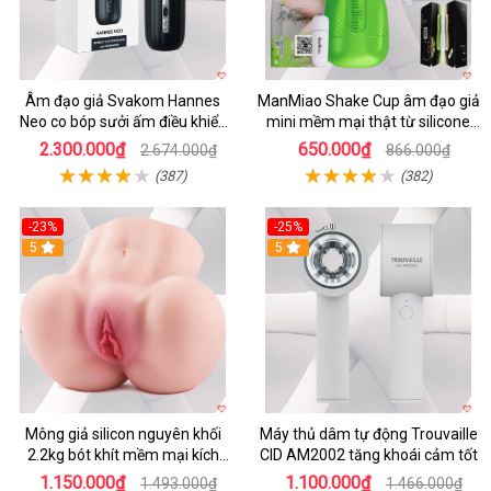
Âm đạo giả Svakom Hannes
ManMiao Shake Cup âm đạo giả
Neo co bóp sưởi ấm điều khiển
mini mềm mại thật từ silicone
app tiện lợi
cao cấp
2.300.000₫
650.000₫
2.674.000₫
866.000₫
(387)
(382)
-23%
-25%
5
5
Mông giả silicon nguyên khối
Máy thủ dâm tự động Trouvaille
2.2kg bót khít mềm mại kích
CID AM2002 tăng khoái cảm tốt
thích
1.150.000₫
1.100.000₫
1.493.000₫
1.466.000₫