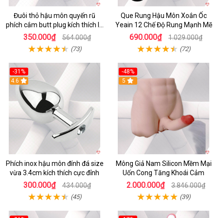
Đuôi thỏ hậu môn quyến rũ
Que Rung Hậu Môn Xoắn Ốc
phích cắm butt plug kích thích lỗ
Yeain 12 Chế Độ Rung Mạnh Mẽ
nhị
350.000₫
690.000₫
564.000₫
1.029.000₫
(73)
(72)
-31%
-48%
4.6
5
Phích inox hậu môn đính đá size
Mông Giả Nam Silicon Mềm Mại
vừa 3.4cm kích thích cực đỉnh
Uốn Cong Tăng Khoái Cảm
300.000₫
2.000.000₫
434.000₫
3.846.000₫
(45)
(39)