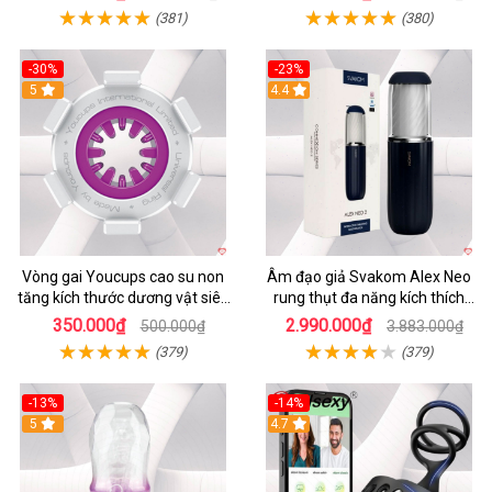
(381)
(380)
-30%
-23%
5
4.4
Vòng gai Youcups cao su non
Âm đạo giả Svakom Alex Neo
tăng kích thước dương vật siêu
rung thụt đa năng kích thích
kích thích
mạnh
350.000₫
2.990.000₫
500.000₫
3.883.000₫
(379)
(379)
-13%
-14%
5
4.7