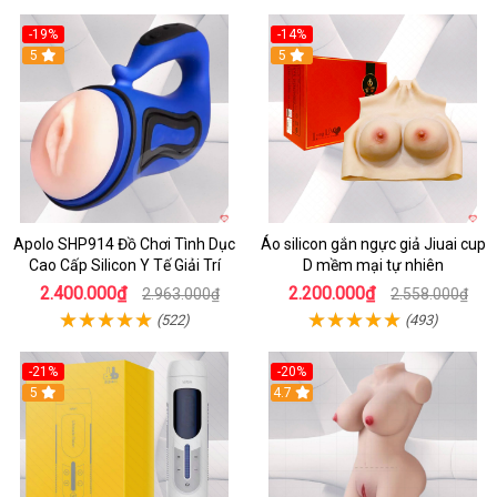
-19%
-14%
5
5
Apolo SHP914 Đồ Chơi Tình Dục
Áo silicon gắn ngực giả Jiuai cup
Cao Cấp Silicon Y Tế Giải Trí
D mềm mại tự nhiên
2.400.000₫
2.200.000₫
2.963.000₫
2.558.000₫
(522)
(493)
-21%
-20%
5
4.7