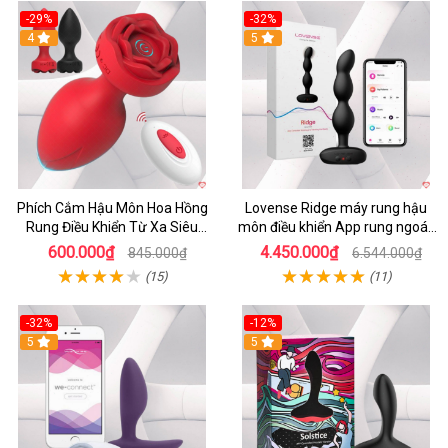
-29%
-32%
4
5
Phích Cắm Hậu Môn Hoa Hồng
Lovense Ridge máy rung hậu
Rung Điều Khiển Từ Xa Siêu
môn điều khiển App rung ngoáy
Sướng
mạnh mẽ
600.000₫
4.450.000₫
845.000₫
6.544.000₫
(15)
(11)
-32%
-12%
5
5