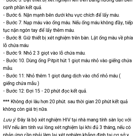
cạnh phần kết quả.
mua
- Bước 6
thương
. Nặn mạnh bên dưới khu vực chích
nổi
để lấy máu.
- Bước 7
hiệu
vệ
. Nạp máu vào ống máu
ở
.
cũ
Nếu ống máu không đầy
tiếng
sản
, tiếp
tục nặn ngón tay
sinh
lừa
để lấy thêm máu.
đâu
xuất
- Bước 8
nhập
. Giữ thiết bị xét nghiệm trên bàn
đảo
tốt
lớn
. Lật ống màu về phía
lỗ chứa máu
khẩu
- Bước 9
nhanh
. Nhỏ 2 3 giọt vào lỗ chứa máu.
- Bước 10
nhất
chợ
. Dùng ống Pitpit hút 1 giọt máu nhỏ vào giếng chứa
mẫu.
- Bước 11: Nhỏ thêm 1 giọt dung dịch vào chổ nhỏ máu (
giếng chứa mẫu )
- Bước 12: Đợi 15 - 20 phút đọc kết quả.
*** Không đợi lâu hơn 20 phút
đấu
. sau thời gian 20 phút kết quả
không còn giá trị nữa.
giá
Lưu ý
: Đây là bộ xét nghiệm HIV tại nhà mang tính sàn lọc
mới
với
HIV
tiki
nếu âm tính
miễn
vui lòng xét nghiệm lại khi đủ 3 tháng
lắp
,
nổi
nếu có
nhất
phản ứng cần phải làm lại xét nghiệm khẳng định tại cơ sở y
phí
đặt
tiếng