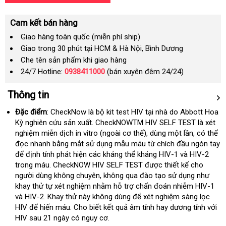
Cam kết bán hàng
Giao hàng toàn quốc (miễn phí ship)
Giao trong 30 phút tại HCM & Hà Nội, Bình Dương
Che tên sản phẩm khi giao hàng
24/7 Hotline:
0938411000
(bán xuyên đêm 24/24)
Thông tin
Đặc điểm
: CheckNow là bộ kit test HIV tại nhà do Abbott Hoa
Kỳ nghiên cứu sản xuất
thảo
. CheckNOWTM HIV SELF TEST là xét
nghiệm miễn dịch in vitro (ngoài cơ thể)
luận
rẻ
, dùng một lần
giá
,
có
có thể
đọc nhanh bằng mắt sử dụng mẫu máu từ chích đầu ngón tay
nhất
sỉ
nên
Đức
để định tính phát hiện
tự
các kháng thể kháng HIV-1
thống
và HIV-2
chọn
trong máu
tại
. CheckNOW HIV SELF TEST
động
địa
được thiết kế cho
kê
người dùng không chuyên
nhà
tiki
, không qua đào tạo sử dụng như
chỉ
khay thử tự xét nghiệm
nội
nhằm hỗ trợ chẩn đoán nhiễm HIV-1
Hà
và HIV-2
tư
. Khay thử này không dùng
địa
ở
để xét nghiệm sàng lọc
Qu
HIV
giao
để hiến máu
vấn
lừa
. Cho biết kết quả âm tính hay dương tính
đâu
trung
với
HIV sau 21 ngày có nguy cơ.
hàng
đảo
tâm