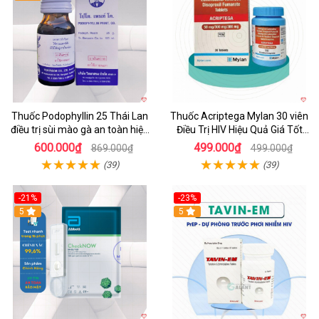
Thuốc Podophyllin 25 Thái Lan
Thuốc Acriptega Mylan 30 viên
điều trị sùi mào gà an toàn hiệu
Điều Trị HIV Hiệu Quả Giá Tốt
quả
Chính Hãng
600.000₫
499.000₫
869.000₫
499.000₫
(39)
(39)
-21%
-23%
5
5