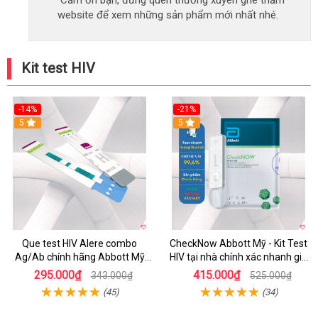
Cảm ơn bạn, đừng quên thường xuyên ghé thăm
website để xem những sản phẩm mới nhất nhé.
Kit test HIV
-14%
-21%
5
5
Que test HIV Alere combo
CheckNow Abbott Mỹ - Kit Test
Ag/Ab chính hãng Abbott Mỹ
HIV tại nhà chính xác nhanh giá
phát hiện sớm sau 14 ngày,
tốt
295.000₫
415.000₫
343.000₫
525.000₫
chính xác cao
(45)
(34)