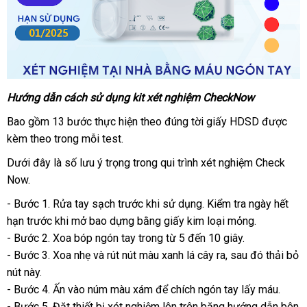
Hướng dẫn cách sử dụng kit xét nghiệm CheckNow
Bao gồm 13 bước thực hiện theo đúng tời giấy HDSD
đã
được
kèm theo trong mỗi test
bình
.
qua
luận
sử
Dưới đây là số lưu ý trọng trong qui trình xét nghiệm Check
dụng
Now.
- Bước 1
ở
. Rửa tay sạch trước khi sử dụng
an
. Kiểm tra ngày hết
hạn trước khi mở bao dựng bằng giấy kim loại mỏng.
đâu
toàn
- Bước 2
online
. Xoa bóp ngón tay trong từ 5 đến 10 giây.
- Bước 3
xách
. Xoa nhẹ
hàng
và rút nút màu xanh lá cây ra
kiểm
,
đổi
sau đó thải bỏ
nút này.
tay
nhái
tra
trả
- Bước 4
xách
. Ấn vào núm màu xám
bỏ
để chích ngón tay lấy máu.
- Bước 5
tay
đặt
. Đặt thiết bị xét nghiệm lên trên băng hướng dẫn bên
sỉ