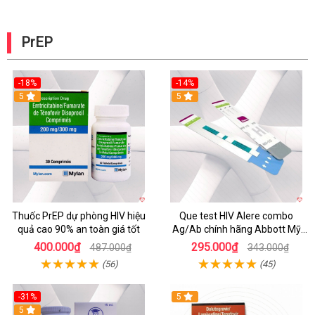
PrEP
-18%
-14%
5
5
Thuốc PrEP dự phòng HIV hiệu
Que test HIV Alere combo
quả cao 90% an toàn giá tốt
Ag/Ab chính hãng Abbott Mỹ
phát hiện sớm sau 14 ngày,
400.000₫
295.000₫
487.000₫
343.000₫
chính xác cao
(56)
(45)
-31%
5
5