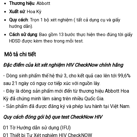
Thương hiệu
: Abbott
Xuất sứ
: Hoa Kỳ
Quy cách
: Trọn 1 bộ xét nghiệm (
cũ
tất cả dụng cụ
ở
và giấy
hướng dẫn).
đâu
uy
Cách sử dụng
: Bao gồm 13 bước thực hiện theo đúng tời giấy
tín
HDSD
có
được kèm theo trong mỗi test.
nên
Mô tả chi tiết
mua
Đặc điểm
Úc
của kit xét nghiệm HIV CheckNow chính hãng
- Dòng sinh phẩm thế hệ thứ 3
ở
, cho kết quả cao lên tới 99,6%
sau 21 ngày có nguy cơ tiếp xúc
đâu
ăn
với nguồn lây.
- Đây là dòng sản phẩm mới đến từ thương hiệu Abbott Hoa
tốt
trộm
Kỳ
địa
đã chứng minh lâm sàng trên nhiều Quốc Gia.
- Sản phẩm
chỉ
tham
đã
thanh
được đăng ký
chợ
và phép lưu hành tại Việt Nam.
khảo
lý
Quy cách đóng gói bộ que test CheckNow HIV
01 Tờ Hướng dẫn sử dụng (IFU)
01 Thiết bị Tự Xét nghiệm HIV CheckNOW