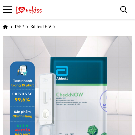
PrEP
Kit test HIV