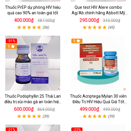
Thuốc PrEP dự phòng HIV hiệu
Que test HIV Alere combo
quả cao 90% an toàn giá tốt
Ag/Ab chính hãng Abbott Mỹ
phát hiện sớm sau 14 ngày,
400.000₫
295.000₫
487.000₫
343.000₫
chính xác cao
(56)
(45)
-31%
5
5
Thuốc Podophyllin 25 Thái Lan
Thuốc Acriptega Mylan 30 viên
điều trị sùi mào gà an toàn hiệu
Điều Trị HIV Hiệu Quả Giá Tốt
quả
Chính Hãng
600.000₫
499.000₫
869.000₫
499.000₫
(39)
(39)
-21%
-23%