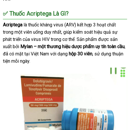
✅
Thuốc Acriptega Là Gì?
Acriptega
là thuốc kháng virus (ARV) kết hợp 3 hoạt chất
trong một viên uống duy nhất
đắt
, giúp kiểm soát hiệu quả sự
phát triển
quà
của virus HIV trong cơ thể
nhất
xưởng
. Sản phẩm
đánh
được sản
xuất
trung
bởi
Mylan – một thương hiệu dược phẩm uy tín toàn cầu
tặng
giá
rẻ
,
th
đã có mặt tại Việt Nam
tâm
hàng
với dạng
hộp 30 viên
trung
, sử dụng thuận
nh
k
tiện mỗi ngày.
giả
tâm