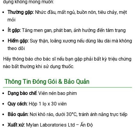
dụng không
kiệm
kiểm
mong muốn:
web
luận
tra
Thường gặp:
Nhức đầu
nhận
, mất ngủ
tận
, buồn nôn
Đức
, tiêu chảy
đổi
, mệt
mỏi
xét
nơi
trả
Ít gặp:
Tăng men gan
rẻ
, phát ban
đã
, ảnh hưởng đến tâm trạng
nhất
qua
Hiếm gặp:
Suy thận
hướng
, loãng xương
cung
nếu dùng lâu dài
xuất
mà không
sử
theo dõi
dẫn
cấp
khẩu
dụng
Hãy thông báo cho bác sĩ
ở
nếu bạn gặp phải bất kỳ triệu chứng
nào bất thường khi sử dụng thuốc.
đâu
tốt
Thông Tin Đóng Gói & Bảo Quản
Dạng bào chế:
Viên nén bao phim
Quy cách:
Hộp 1 lọ x 30 viên
Bảo quản:
Nơi khô ráo
mua
, dưới 30°C
sản
, tránh ánh nắng trực tiếp
sắm
xuất
Xuất xứ:
Mylan Laboratories Ltd – Ấn Độ