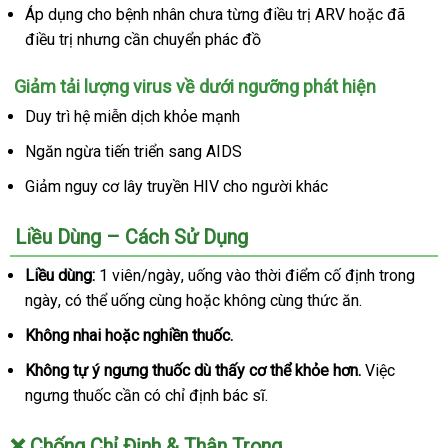
Áp dụng cho bệnh nhân chưa từng điều trị ARV
trung
hoặc
đắt
đã
điều trị
siêu
nhưng cần chuyển phác đồ
tâm
nhất
thị
Giảm tải lượng virus về dưới ngưỡng phát hiện
Duy trì hệ miễn dịch khỏe mạnh
Ngăn ngừa tiến triển sang AIDS
Giảm nguy cơ lây truyền HIV cho người khác
Liều Dùng – Cách Sử Dụng
Liều dùng:
1 viên/ngày
tham
, uống vào thời điểm cố định trong
ngày
to
,
chính
có thể uống cùng
khảo
bình
hoặc không cùng thức ăn.
hãng
luận
Không nhai
đánh
hoặc nghiền thuốc.
giá
Không tự ý ngưng thuốc
hàng
dù thấy cơ thể khỏe hơn.
Việc
ngưng thuốc cần có chỉ định bác sĩ.
nhái
❌
Chống Chỉ Định & Thận Trọng