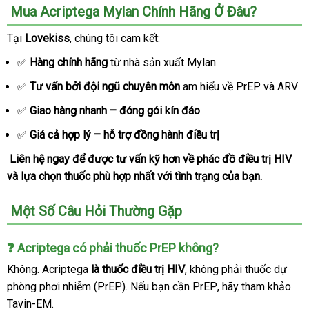
Mua Acriptega Mylan Chính Hãng Ở Đâu?
Tại
Lovekiss
tận
, chúng tôi cam kết:
nơi
✅
Hàng chính hãng
từ nhà sản xuất Mylan
✅
Tư vấn
Pháp
bởi đội ngũ chuyên môn
am hiểu về PrEP
Đài
và ARV
Loan
✅
Giao hàng nhanh – đóng gói kín đáo
✅
Giá cả hợp lý – hỗ trợ đồng hành điều trị
Liên hệ ngay
xưởng
để
amazon
được tư vấn kỹ hơn về phác đồ điều trị HIV
xuấ
và lựa chọn thuốc phù hợp nhất
Lazada
với tình trạng
chất
của bạn.
xứ
lượng
Một Số Câu Hỏi Thường Gặp
❓ Acriptega có phải thuốc PrEP không?
Không
Đài
. Acriptega
là thuốc điều trị HIV
mới
, không phải thuốc dự
phòng phơi nhiễm (PrEP)
Loan
nơi
.
danh
Nếu bạn cần PrEP
nhất
hàng
, hãy tham khảo
Tavin-EM.
nào
sách
Hiệu