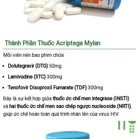
Thành Phần Thuốc Acriptega Mylan
Mỗi viên nén bao phim chứa:
Dolutegravir (DTG)
50mg
Lamivudine (3TC)
300mg
Tenofovir Disoproxil Fumarate (TDF)
300mg
Đây là sự kết hợp giữa
thuốc ức chế men integrase (INSTI)
và
hai thuốc ức chế men sao chép ngược nucleoside (NRTI)
tha
,
giúp ức chế hoàn toàn
lớn
quá trình nhân lên
nội
của virus HIV.
khả
địa