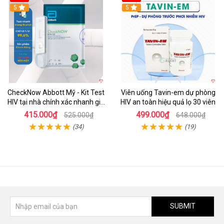
5
5
CheckNow Abbott Mỹ - Kit Test
Viên uống Tavin-em dự phòng
HIV tại nhà chính xác nhanh giá
HIV an toàn hiệu quả lọ 30 viên
tốt
415.000₫
499.000₫
525.000₫
648.000₫
(34)
(19)
SUBMIT