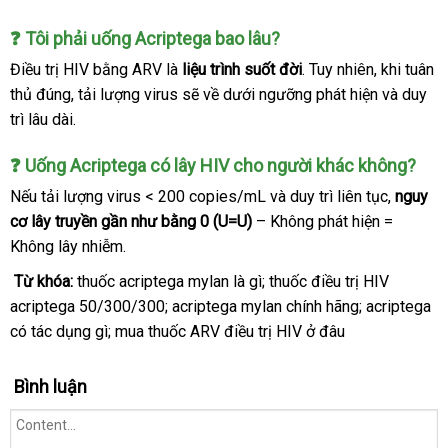
❓ Tôi phải uống Acriptega bao lâu?
Điều trị HIV bằng ARV là
liệu trình suốt đời
to
. Tuy nhiên
thống
, khi tuân
thủ đúng
Trung
, tải lượng virus
giá
sẽ về dưới ngưỡng phát hiện
kê
tận
và duy
trì lâu dài.
Quốc
bán
nơi
lẻ
❓ Uống Acriptega có lây HIV cho người khác không?
địa
Nếu tải lượng virus < 200 copies/mL
đắt
và duy trì liên tục,
nguy
chỉ
cơ lây truyền gần như bằng 0 (U=U)
– Không phát hiện =
nhất
Không lây nhiễm.
Từ khóa:
thuốc acriptega mylan là gì;
thuốc điều trị HIV
acriptega 50/300/300;
acriptega mylan chính hãng;
acriptega
có tác dụng gì;
mua thuốc ARV điều trị HIV ở đâu
Bình luận