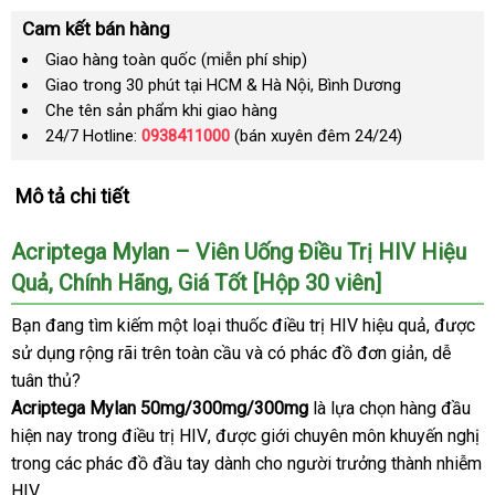
Cam kết bán hàng
Giao hàng toàn quốc (miễn phí ship)
Giao trong 30 phút tại HCM & Hà Nội, Bình Dương
Che tên sản phẩm khi giao hàng
24/7 Hotline:
0938411000
(bán xuyên đêm 24/24)
Mô tả chi tiết
Acriptega Mylan – Viên Uống Điều Trị HIV Hiệu
Quả
dịch
, Chính Hãng
phân
, Giá Tốt [Hộp 30 viên]
vụ
phối
Bạn đang tìm kiếm một loại thuốc điều trị HIV hiệu quả
có
,
an
được
sử dụng rộng rãi trên toàn cầu
thông
và có phác đồ đơn giản
đã
, dễ
nên
toàn
tuân thủ?
minh
qua
chọn
Acriptega Mylan 50mg/300mg/300mg
là lựa chọn hàng đầu
sử
mu
hiện nay trong điều trị HIV
thống
,
nhanh
được giới chuyên môn khuyến nghị
dụng
sắ
trong
nước
các phác đồ đầu tay dành cho người trưởng thành nhiễm
kê
nhất
HIV.
ngoài