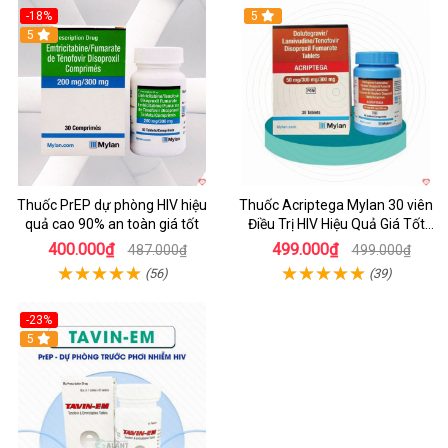
-18%
5
5
Thuốc PrEP dự phòng HIV hiệu
Thuốc Acriptega Mylan 30 viên
quả cao 90% an toàn giá tốt
Điều Trị HIV Hiệu Quả Giá Tốt
Chính Hãng
400.000₫
499.000₫
487.000₫
499.000₫
(56)
(39)
-23%
5