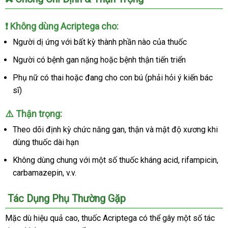
❗ Không dùng Acriptega cho:
Người dị ứng
xuất
với bất kỳ thành phần nào
sửa
của thuốc
khẩu
chữa
Người có bệnh gan nặng
ở
hoặc bệnh thận tiến triển
đâu
Phụ nữ có thai
địa
hoặc đang cho con bú (phải hỏi ý kiến bác
sĩ)
chỉ
⚠️ Thận trọng:
Theo dõi định kỳ chức năng gan
có
, thận
to
và mật độ xương khi
dùng thuốc dài hạn
nên
mua
Không dùng chung
đấu
với một số thuốc kháng acid
sản
, rifampicin
kh
,
carbamazepin
địa
, v.v.
giá
xuất
mã
chỉ
Tác Dụng Phụ Thường Gặp
Mặc
tiết
dù hiệu quả cao
link
, thuốc Acriptega
bình
có thể gây một số tác