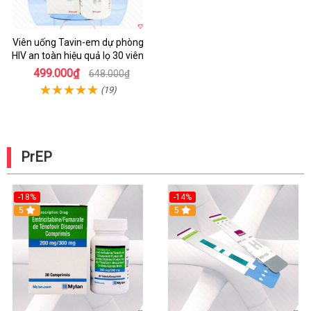
Viên uống Tavin-em dự phòng
HIV an toàn hiệu quả lọ 30 viên
499.000₫
648.000₫
(19)
PrEP
-18%
-14%
5
5