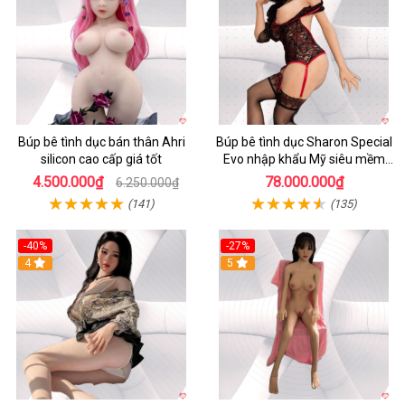
Búp bê tình dục bán thân Ahri
Búp bê tình dục Sharon Special
silicon cao cấp giá tốt
Evo nhập khẩu Mỹ siêu mềm
mại cao cấp
4.500.000₫
78.000.000₫
6.250.000₫
(141)
(135)
-40%
-27%
4
5