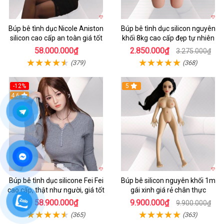
Búp bê tình dục Nicole Aniston
Búp bê tình dục silicon nguyên
silicon cao cấp an toàn giá tốt
khối 8kg cao cấp đẹp tự nhiên
58.000.000₫
2.850.000₫
3.275.000₫
(379)
(368)
-12%
5
4.6
Búp bê tình dục silicone Fei Fei
Búp bê silicon nguyên khối 1m
cao cấp, thật như người, giá tốt
gái xinh giá rẻ chân thực
58.900.000₫
9.900.000₫
9.900.000₫
(365)
(363)