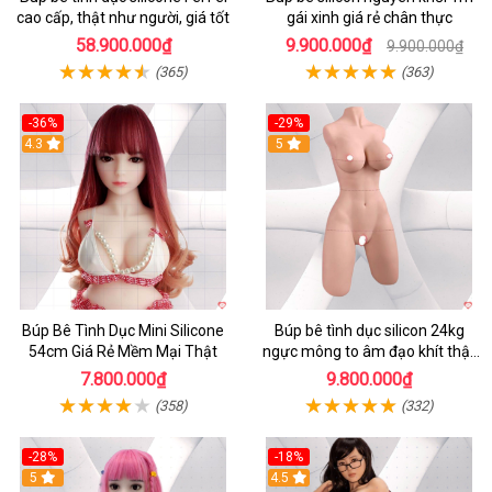
cao cấp, thật như người, giá tốt
gái xinh giá rẻ chân thực
58.900.000₫
9.900.000₫
9.900.000₫
(365)
(363)
-36%
-29%
4.3
5
Búp Bê Tình Dục Mini Silicone
Búp bê tình dục silicon 24kg
54cm Giá Rẻ Mềm Mại Thật
ngực mông to âm đạo khít thật
giá tốt
7.800.000₫
9.800.000₫
(358)
(332)
-28%
-18%
5
4.5