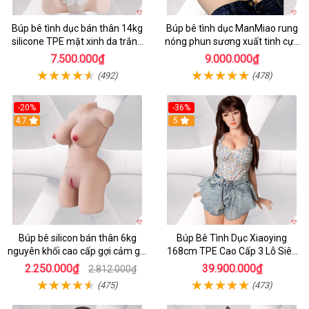
Búp bê tình dục bán thân 14kg
Búp bê tình dục ManMiao rung
silicone TPE mặt xinh da trắng
nóng phun sương xuất tinh cực
hồng
phê
7.500.000₫
9.000.000₫
(492)
(478)
-20%
-36%
4.7
5
Búp bê silicon bán thân 6kg
Búp Bê Tình Dục Xiaoying
nguyên khối cao cấp gợi cảm giá
168cm TPE Cao Cấp 3 Lỗ Siêu
tốt
Thật
2.250.000₫
39.900.000₫
2.812.000₫
(475)
(473)