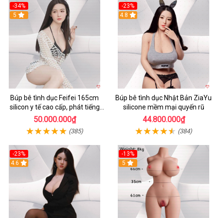
-34%
-23%
5
4.8
Búp bê tình dục Feifei 165cm
Búp bê tình dục Nhật Bản ZiaYu
silicon y tế cao cấp, phát tiếng
silicone mềm mại quyến rũ
thật, chơi cực đã
50.000.000₫
44.800.000₫
(385)
(384)
-23%
-13%
4.6
5