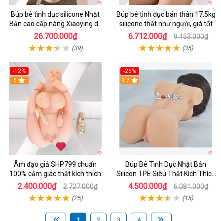
Búp bê tình dục silicone Nhật
Búp bê tình dục bán thân 17.5kg
Bản cao cấp nàng Xiaoying dễ
silicone thật như người, giá tốt
thương kích thích
26.700.000₫
6.712.000₫
9.453.000₫
(39)
(35)
-12%
-26%
5
3.7
Âm đạo giả SHP799 chuẩn
Búp Bê Tình Dục Nhật Bản
100% cảm giác thật kích thích
Silicon TPE Siêu Thật Kích Thích
người dùng
Mua Ngay
2.400.000₫
4.500.000₫
2.727.000₫
6.081.000₫
(25)
(15)
1
2
3
4