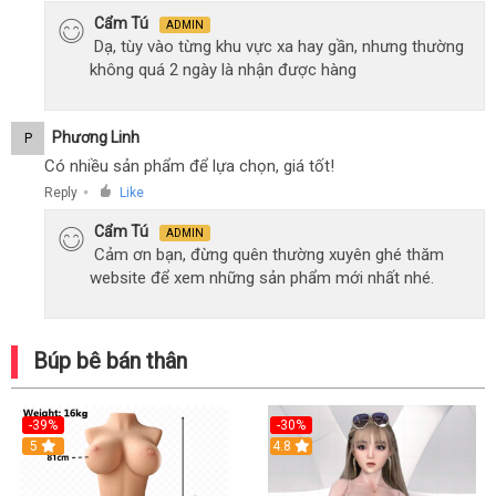
Cẩm Tú
ADMIN
Dạ, tùy vào từng khu vực xa hay gần, nhưng thường
không quá 2 ngày là nhận được hàng
Phương Linh
P
Có nhiều sản phẩm để lựa chọn, giá tốt!
Reply
Like
●
Cẩm Tú
ADMIN
Cảm ơn bạn, đừng quên thường xuyên ghé thăm
website để xem những sản phẩm mới nhất nhé.
Búp bê bán thân
-39%
-30%
5
4.8