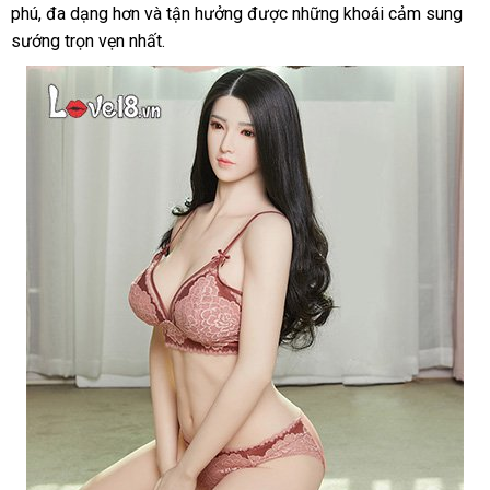
phú
giá
, đa dạng hơn
Bản
chính
và tận hưởng
nhập
được
hãng
thương
những khoái cảm sung
sướng trọn vẹn nhất.
rẻ
hãng
hàng
hiệu