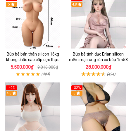
5
4.8
Búp bê bán thân silicon 16kg
Búp bê tình dục Erlan silicon
khung chắc cao cấp cực thực
mềm mại rung rên co bóp 1m58
5.500.000₫
28.000.000₫
9.016.000₫
(494)
(494)
-40%
-32%
4.5
5