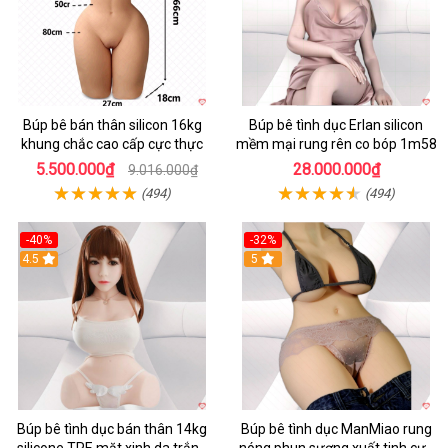
Búp bê bán thân silicon 16kg
Búp bê tình dục Erlan silicon
khung chắc cao cấp cực thực
mềm mại rung rên co bóp 1m58
5.500.000₫
28.000.000₫
9.016.000₫
(494)
(494)
-40%
-32%
4.5
5
Búp bê tình dục bán thân 14kg
Búp bê tình dục ManMiao rung
silicone TPE mặt xinh da trắng
nóng phun sương xuất tinh cực