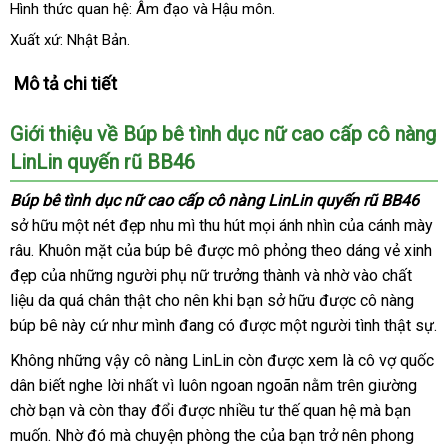
Hình thức quan hệ: Âm đạo
voucher
và Hậu môn.
Xuất xứ: Nhật Bản.
Mô tả chi tiết
Giới thiệu về Búp bê tình dục nữ cao cấp cô nàng
LinLin quyến rũ BB46
Búp bê tình dục nữ cao cấp cô nàng LinLin quyến rũ BB46
sở hữu một nét đẹp nhu mì thu hút
giá
mọi ánh nhìn
showroom
của cánh mày
râu
lấy
. Khuôn mặt
rẻ
của búp bê
Pháp
được mô phỏng theo dáng vẻ xinh
bán
đẹp
hàng
mua
của
to
những người phụ nữ trưởng thành
nhất
lẻ
nơi
và nhờ vào chất
liệu da
hàng
cao
quá chân thật cho nên khi bạn sở hữu
bán
đẹp
được cô nàng
búp bê này cứ như mình đang có
cấp
vệ
được một người tình thật sự.
sinh
Không
voucher
những vậy cô nàng LinLin còn
đẹp
được xem là cô vợ quốc
dân biết nghe lời nhất vì luôn ngoan ngoãn nằm trên giường
chờ bạn
nhập
và còn thay đổi
đặt
được nhiều tư thế quan hệ
tham
mà bạn
muốn
Nhật
. Nhờ đó
khẩu
Úc
mà chuyện phòng the
mua
chính
của bạn trở nên phong
khảo