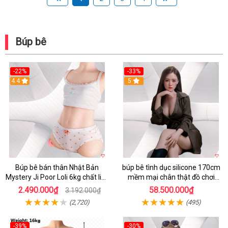
Búp bê
-22%
-33%
4.4
5
Búp bê bán thân Nhật Bản
búp bê tình dục silicone 170cm
Mystery Ji Poor Loli 6kg chất liệu
mềm mại chân thật đồ chơi
TPE cao cấp
người lớn cao cấp
2.490.000₫
58.500.000₫
3.192.000₫
(2,720)
(495)
-39%
-30%