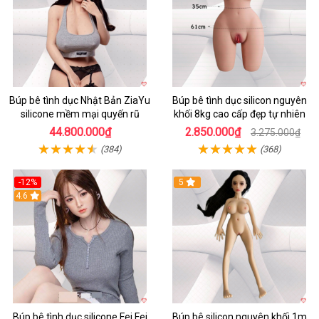
Búp bê tình dục Nhật Bản ZiaYu
Búp bê tình dục silicon nguyên
silicone mềm mại quyến rũ
khối 8kg cao cấp đẹp tự nhiên
44.800.000₫
2.850.000₫
3.275.000₫
(384)
(368)
-12%
5
4.6
Búp bê tình dục silicone Fei Fei
Búp bê silicon nguyên khối 1m