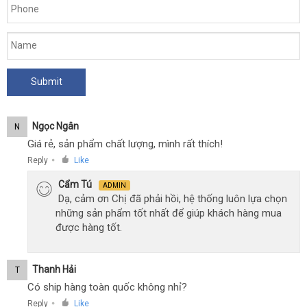
cô
nàng
LinLin
quyến
rũ
có
số
đo
3
Ngọc Ngân
N
vòng
Giá rẻ, sản phẩm chất lượng, mình rất thích!
hoàn
Reply
Like
●
hảo
chuẩn
Cẩm Tú
ADMIN
Dạ, cảm ơn Chị đã phải hồi, hệ thống luôn lựa chọn
như
những sản phẩm tốt nhất để giúp khách hàng mua
mấy
được hàng tốt.
em
hot
girl
Thanh Hải
T
xinh
Có ship hàng toàn quốc không nhỉ?
đẹp.
Reply
Like
●