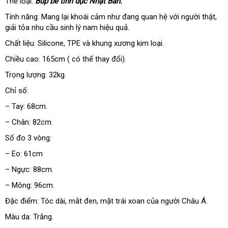
Thể loại:
Búp bê tình dục Nhật Bản.
Tính năng: Mang lại khoái cảm như đang quan hệ
bỏ
với người thật
Đài
,
giải tỏa nhu cầu sinh lý nam hiệu quả.
sỉ
Loa
Chất liệu: Silicone
thanh
, TPE
miễn
và khung xương kim loại.
lý
phí
Chiều cao: 165cm (
shopee
có thể thay đổi).
Trọng lượng: 32kg.
Chỉ số:
– Tay: 68cm.
– Chân: 82cm.
Số đo 3 vòng:
– Eo: 61cm
– Ngực: 88cm.
– Mông: 96cm.
Đặc điểm: Tóc dài
nổi
, mắt đen
nhập
, mặt trái xoan
báo
của người Châu Á.
tiếng
hàng
giá
Màu da: Trắng.