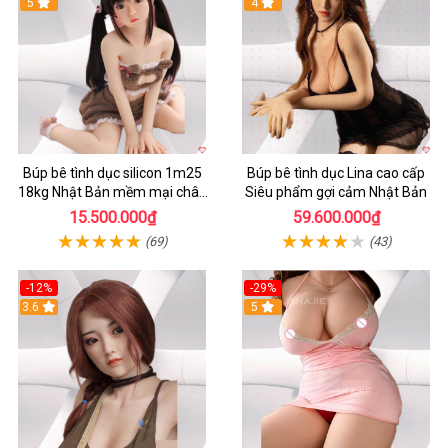
5
4
Búp bê tình dục silicon 1m25
Búp bê tình dục Lina cao cấp
18kg Nhật Bản mềm mại chân
Siêu phẩm gợi cảm Nhật Bản
thực giá tốt
15.500.000₫
59.600.000₫
(69)
(43)
-12%
-29%
3.6
5