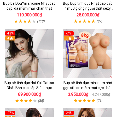
Búp bê DouYin silicone Nhật cao
Búp búp tình dục Nhật cao cấp
cấp, da mềm mại, chân thật
1m50 giống người thật sexy
mềm mại
110.000.000₫
25.000.000₫
(113)
(87)
-13%
-7%
4
5
Búp bê tình dục Hot Girl Tattoo
Búp bê tình dục mini nam nhỏ
Nhật Bản cao cấp Siêu thực
gọn silicon mềm mại cực chân
thực
89.900.000₫
3.950.000₫
4.247.000₫
(85)
(71)
-27%
-24%