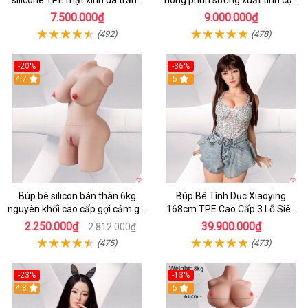
hồng
phê
7.500.000₫
9.000.000₫
(492)
(478)
-20%
-36%
4.7
5
Búp bê silicon bán thân 6kg
Búp Bê Tình Dục Xiaoying
nguyên khối cao cấp gợi cảm giá
168cm TPE Cao Cấp 3 Lỗ Siêu
tốt
Thật
2.250.000₫
39.900.000₫
2.812.000₫
(475)
(473)
-23%
-13%
4.8
5