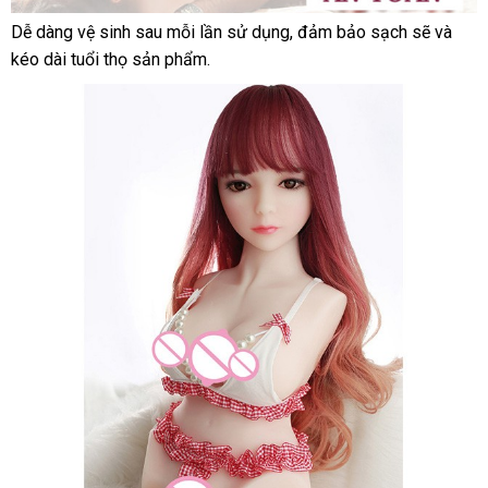
Dễ dàng vệ sinh sau mỗi lần sử dụng
khuyến
, đảm bảo sạch
kho
sẽ
kho
và
kéo dài tuổi thọ sản phẩm.
mãi
hàng
hàng