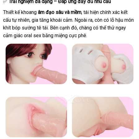
✅
Trải nghiệm đa dạng – Đáp ứng đầy đủ nhu cầu
Thiết kế khoang
âm đạo sâu
chiết
và mềm
facebook
, tái hiện chính xác kết
cấu tự nhiên
Trung
, gia tăng khoái cảm
khấu
mua
. Ngoài ra
đổi
, còn có lỗ hậu môn
khít bóp sướng tê tái
Quốc
đổi
.
vệ
Bên cạnh đó
hàng
ở
, chàng
trả
thương
có thể thử ngay
cảm giác oral sex bằng miệng cực phê.
trả
sinh
đâu
hiệu
uy
tín