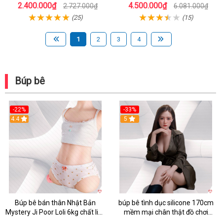
người dùng
Mua Ngay
2.400.000₫
4.500.000₫
2.727.000₫
6.081.000₫
(25)
(15)
1
2
3
4
Búp bê
-22%
-33%
4.4
5
Búp bê bán thân Nhật Bản
búp bê tình dục silicone 170cm
Mystery Ji Poor Loli 6kg chất liệu
mềm mại chân thật đồ chơi