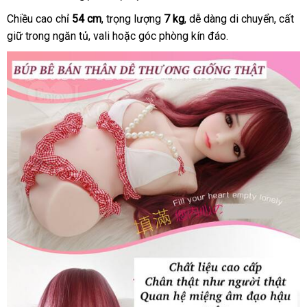
Chiều cao chỉ
54 cm
shop
, trọng lượng
7 kg
link
, dễ dàng di chuyển
ở
, cất
giữ trong ngăn tủ
lừa
, vali
Thái
hoặc góc phòng kín đáo.
web
đâu
đảo
Lan
tốt