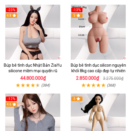
-23%
-13%
4.8
5
Búp bê tình dục Nhật Bản ZiaYu
Búp bê tình dục silicon nguyên
silicone mềm mại quyến rũ
khối 8kg cao cấp đẹp tự nhiên
44.800.000₫
2.850.000₫
3.275.000₫
(384)
(368)
-12%
5
4.6