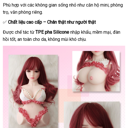
Phù hợp
phân
với
so
các không gian sống nhỏ như căn hộ mini
lớn
, phòng
trọ
Trung
, văn phòng
phối
sánh
có
riêng.
Quốc
nên
✅
Chất liệu cao cấp – Chân thật như người thật
mua
Được chế tác từ
TPE pha Silicone
nhập khẩu
tổng
, mềm mại
link
, đàn
hồi tốt
nhập
, an toàn cho da
xách
, không mùi khó chịu.
hợp
web
khẩu
tay