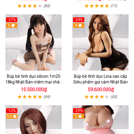
(85)
(71)
-27%
-24%
5
4
Búp bê tình dục silicon 1m25
Búp bê tình dục Lina cao cấp
18kg Nhật Bản mềm mại chân
Siêu phẩm gợi cảm Nhật Bản
thực giá tốt
15.500.000₫
59.600.000₫
(69)
(43)
-12%
-29%
3.6
5