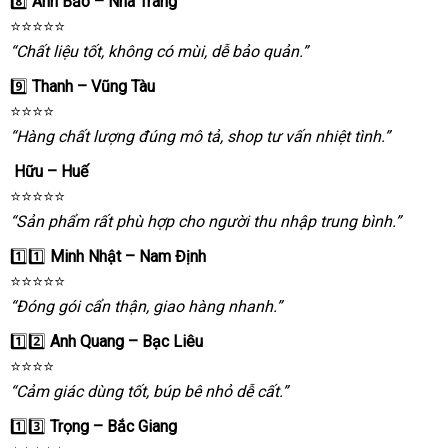
8️⃣
Anh Bảo – Nha Trang
⭐️⭐️⭐️⭐️⭐️
“Chất liệu tốt
địa
, không có mùi
hướng
, dễ bảo quản.”
chỉ
dẫn
9️⃣
Thanh – Vũng Tàu
⭐️⭐️⭐️⭐️
“Hàng chất lượng đúng mô tả
hướng
, shop tư vấn nhiệt tình.”
dẫn
Hữu – Huế
⭐️⭐️⭐️⭐️⭐️
“Sản phẩm
nhập
rất phù hợp cho người thu nhập trung bình.”
khẩu
1️⃣1️⃣
Minh Nhật – Nam Định
⭐️⭐️⭐️⭐️⭐️
“Đóng gói cẩn thận
phụ
, giao hàng nhanh.”
kiện
1️⃣2️⃣
Anh Quang – Bạc Liêu
⭐️⭐️⭐️⭐️
“Cảm giác dùng tốt
Đài
, búp bê nhỏ dễ cất.”
Loan
1️⃣3️⃣
Trọng – Bắc Giang