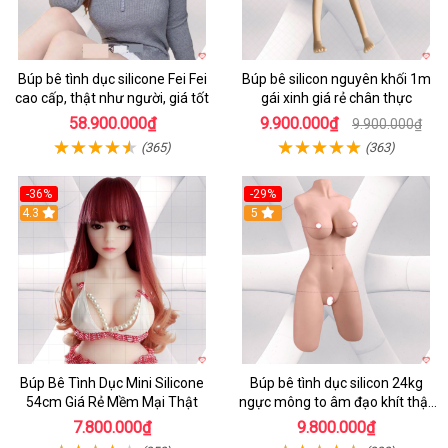
Búp bê tình dục silicone Fei Fei
Búp bê silicon nguyên khối 1m
cao cấp, thật như người, giá tốt
gái xinh giá rẻ chân thực
58.900.000₫
9.900.000₫
9.900.000₫
(365)
(363)
-36%
-29%
4.3
5
Búp Bê Tình Dục Mini Silicone
Búp bê tình dục silicon 24kg
54cm Giá Rẻ Mềm Mại Thật
ngực mông to âm đạo khít thật
giá tốt
7.800.000₫
9.800.000₫