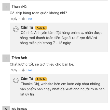
Thanh Hải
T
Có ship hàng toàn quốc không nhỉ?
Reply
Like
●
Cẩm Tú
ADMIN
Có nhé, Anh yên tâm đặt hàng online ạ, nhận được
hàng mới thanh toán tiền. Ngoài ra được đổi/trả
hàng miễn phí trong 7 - 15 ngày
Trâm Anh
T
Chất lượng tốt, sẽ giới thiệu cho bạn bè.
Reply
Like
●
Cẩm Tú
ADMIN
Thanks Chị, website bên em luôn cập nhật những
sản phẩm bán chạy nhất đề xuất cho người mua nên
rất uy tín.
Mỹ Duyên
M