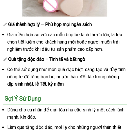
✅
Giá thành hợp lý – Phù hợp
có
mọi ngân sách
nên
Giá mềm hơn so
giá
với
online
các mẫu búp bê kích thước lớn
thanh
, là lựa
chọn
chọn tiết kiệm cho khách hàng mới
bán
nơi
hoặc người muốn trải
lý
nghiệm trước khi đầu tư sản phẩm cao cấp hơn.
nào
✅
Quà tặng độc đáo – Tinh tế
online
và bất ngờ
Có thể sử dụng như món quà
theo
đặc biệt
miễn
, sáng tạo
mới
và đầy tính
c
riêng tư
bảo
để tặng bạn bè
gần
, người thân
yêu
tư
, đối tác trong
phí
nhất
chợ
những
c
dịp
sinh nhật
hành
tiki
, lễ Tết
nổi
, kỷ niệm
nhất
…
cầu
vấn
tiếng
Gợi Ý Sử Dụng
Dùng cho cá nhân
phụ
để giải tỏa nhu cầu sinh lý một cách lành
mạnh
chợ
, kín đáo.
kiện
Làm quà tặng độc đáo
thanh
, mới lạ cho
mini
những người thân thiết