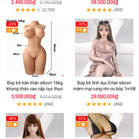
TPE cao cấp
người lớn cao cấp
2.490.000₫
58.500.000₫
3.192.000₫
(2,720)
(495)
-39%
-30%
5
4.8
Búp bê bán thân silicon 16kg
Búp bê tình dục Erlan silicon
khung chắc cao cấp cực thực
mềm mại rung rên co bóp 1m58
5.500.000₫
28.000.000₫
9.016.000₫
(494)
(494)
-40%
-32%
4.5
5