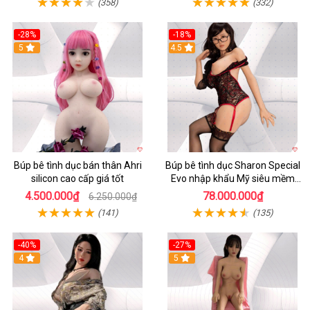
(358)
(332)
-28%
-18%
5
4.5
Búp bê tình dục bán thân Ahri
Búp bê tình dục Sharon Special
silicon cao cấp giá tốt
Evo nhập khẩu Mỹ siêu mềm
mại cao cấp
4.500.000₫
78.000.000₫
6.250.000₫
(141)
(135)
-40%
-27%
4
5