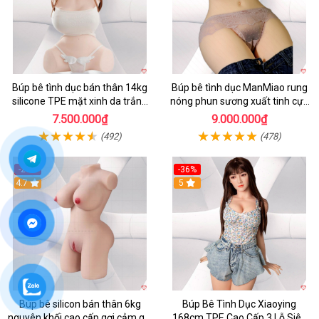
Búp bê tình dục bán thân 14kg
Búp bê tình dục ManMiao rung
silicone TPE mặt xinh da trắng
nóng phun sương xuất tinh cực
hồng
phê
7.500.000₫
9.000.000₫
(492)
(478)
-20%
-36%
4.7
5
Búp bê silicon bán thân 6kg
Búp Bê Tình Dục Xiaoying
nguyên khối cao cấp gợi cảm giá
168cm TPE Cao Cấp 3 Lỗ Siêu