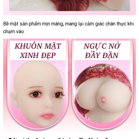
Bề mặt sản phẩm mịn màng
nơi
, mang lại cảm giác chân thực khi
chạm vào.
nào