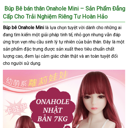
Búp Bê bán thân Onahole Mini – Sản Phẩm Đẳng
Cấp Cho Trải Nghiệm Riêng Tư Hoàn Hảo
Búp bê Onahole Mini
là lựa chọn tuyệt vời dành cho
hàng
những ai
đang tìm kiếm một giải pháp tinh tế
sử
, nhỏ gọn
dễ
nhưng
Hiệu
đặt
vẫn đáp
ứng trọn vẹn nhu cầu sinh lý tự nhiên
dụng
vệ
của bản thân
dàng
thống
. Đây là một
mua
sản phẩm đặc trưng
giao
được sản xuất theo tiêu chuẩn chất
sinh
kê
lượng cao
tiết
, đem lại cảm giác chân thật
hàng
Đức
và an toàn
nước
tuyệt đối
cho người sử dụng.
kiệm
ngoài