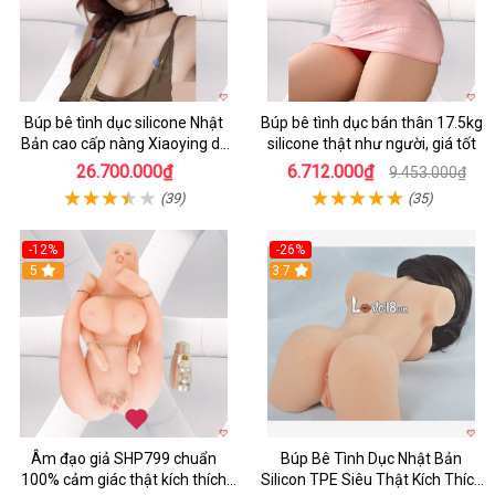
Búp bê tình dục silicone Nhật
Búp bê tình dục bán thân 17.5kg
Bản cao cấp nàng Xiaoying dễ
silicone thật như người, giá tốt
thương kích thích
26.700.000₫
6.712.000₫
9.453.000₫
(39)
(35)
-12%
-26%
5
3.7
Âm đạo giả SHP799 chuẩn
Búp Bê Tình Dục Nhật Bản
100% cảm giác thật kích thích
Silicon TPE Siêu Thật Kích Thích