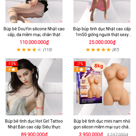
Búp bê DouYin silicone Nhật cao
Búp búp tình dục Nhật cao cấp
cấp, da mềm mại, chân thật
1m50 giống người thật sexy
mềm mại
110.000.000₫
25.000.000₫
(113)
(87)
-13%
-7%
4
5
Búp bê tình dục Hot Girl Tattoo
Búp bê tình dục mini nam nhỏ
Nhật Bản cao cấp Siêu thực
gọn silicon mềm mại cực chân
thực
89.900.000₫
3.950.000₫
4.247.000₫