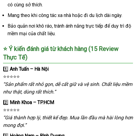
có cùng sở thích.
toán
Mang theo khi công tác xa nhà
thanh
hoặc đi du lịch dài ngày.
toán
Bảo quản nơi khô ráo
tổng
, tránh ánh nắng trực tiếp
có
để duy trì độ
mềm mại
danh
của chất liệu.
hợp
nên
sách
mua
⭐
Ý kiến đánh giá từ khách hàng (15 Review
Thực Tế)
1️⃣
Anh Tuấn – Hà Nội
⭐️⭐️⭐️⭐️⭐️
“Sản phẩm
ở
rất nhỏ gọn
chất
, dễ cất giữ
so
và vệ sinh
mới
. Chất liệu mềm
như thật
ở
, dùng
đâu
đẹp
rất thích.”
lượng
sánh
nhất
đâu
tốt
2️⃣
Minh Khoa – TP.HCM
uy
⭐️⭐️⭐️⭐️⭐️
tín
“Giá thành hợp lý
tự
, thiết kế đẹp
chất
. Mua lần đầu
xuất
mà hài lòng hơn
mong đợi.”
động
lượng
khẩu
3️⃣
Hoàng Nam – Bình Dương