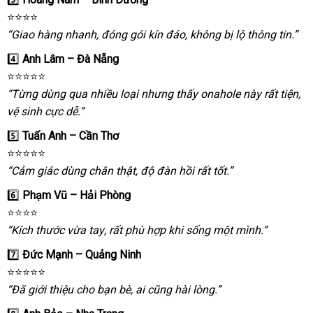
⭐️⭐️⭐️⭐️
“Giao hàng nhanh
voucher
, đóng gói kín đáo
cũ
, không bị lộ thông tin.”
4️⃣
Anh Lâm – Đà Nẵng
⭐️⭐️⭐️⭐️⭐️
“Từng dùng qua nhiều loại
khuyến
nhưng thấy onahole này
Nhật
rất tiện
ch
,
vệ sinh cực dễ.”
mãi
Bản
5️⃣
Tuấn Anh – Cần Thơ
⭐️⭐️⭐️⭐️⭐️
“Cảm giác dùng chân thật
bảo
, độ đàn hồi
gần
rất tốt.”
hành
nhất
6️⃣
Phạm Vũ – Hải Phòng
⭐️⭐️⭐️⭐️
“Kích thước vừa tay
xưởng
,
trung
rất phù hợp khi sống một mình.”
tâm
7️⃣
Đức Mạnh – Quảng Ninh
⭐️⭐️⭐️⭐️⭐️
“Đã giới thiệu cho bạn bè
báo
, ai
giảm
cũng hài lòng.”
giá
giá