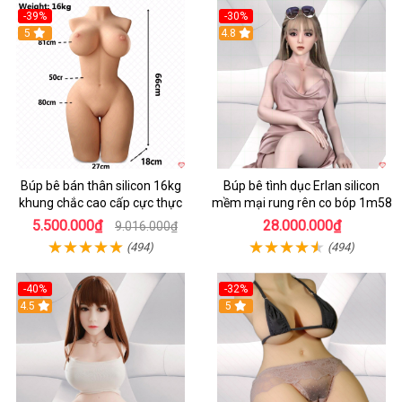
-39%
-30%
5
4.8
Búp bê bán thân silicon 16kg
Búp bê tình dục Erlan silicon
khung chắc cao cấp cực thực
mềm mại rung rên co bóp 1m58
5.500.000₫
28.000.000₫
9.016.000₫
(494)
(494)
-40%
-32%
4.5
5