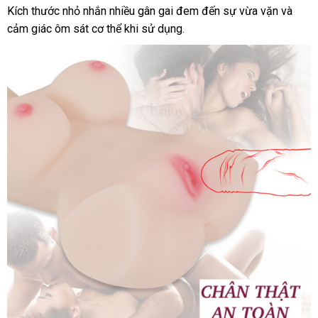
Kích thước nhỏ nhắn nhiều gân gai đem đến sự vừa vặn
mới
và
cảm giác ôm sát cơ thể khi sử dụng.
nhất