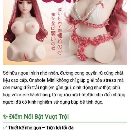
Sở hữu ngoại hình nhỏ nhắn
amazon
, đường cong quyến rũ cùng chất
liệu cao cấp
giá
, Onahole Mini không chỉ giúp giải tỏa stress
lớn
mà
còn mang đến trải nghiệm gần gũi
rẻ
thảo
, sinh động như thật
online
, phù
hợp
thảo
với
nội
mọi khách hàng
thống
, từ người mới bắt đầu cho đến
luận
voucher
những
người
luận
online
đã có kinh nghiệm sử dụng búp bê tình dục.
địa
kê
✨
Điểm Nổi Bật Vượt Trội
✅
Thiết kế nhỏ gọn – Tiện lợi tối đa