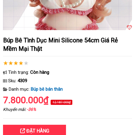
Búp Bê Tình Dục Mini Silicone 54cm Giá Rẻ
Mềm Mại Thật
Tình trạng:
Còn hàng
Sku:
4309
Danh mục:
Búp bê bán thân
7.800.000₫
12.187.000₫
Khuyến mãi:
-36%
ĐẶT HÀNG