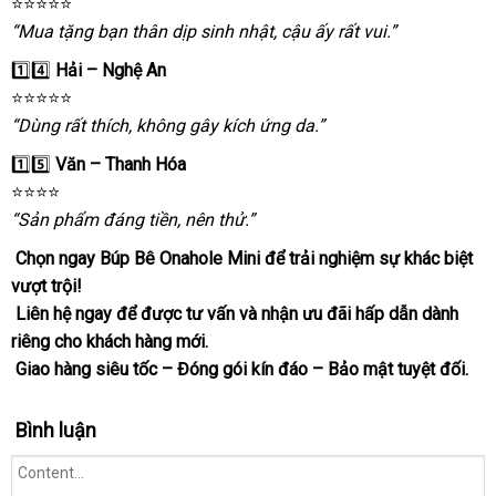
⭐️⭐️⭐️⭐️⭐️
“Mua tặng bạn thân dịp sinh nhật
sản
, cậu ấy
nơi
rất vui.”
xuất
bán
1️⃣4️⃣
Hải – Nghệ An
⭐️⭐️⭐️⭐️⭐️
“Dùng
link
rất thích
tư
, không gây kích ứng da.”
web
vấn
1️⃣5️⃣
Văn – Thanh Hóa
⭐️⭐️⭐️⭐️
“Sản phẩm đáng tiền
lắp
, nên thử.”
đặt
Chọn ngay Búp Bê Onahole Mini
chính
để trải nghiệm sự khác biệt
vượt trội!
hãng
Liên hệ ngay
thanh
để
khách
được tư vấn
nơi
và nhận
mua
ưu đãi hấp dẫn dành
danh
riêng cho khách hàng mới.
toán
hàng
bán
hàng
sách
Giao hàng siêu tốc – Đóng gói kín đáo – Bảo mật
tổng
tuyệt đối.
hợp
Bình luận