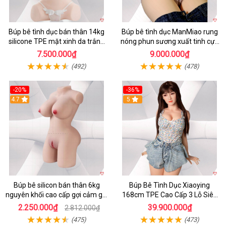
Búp bê tình dục bán thân 14kg
Búp bê tình dục ManMiao rung
silicone TPE mặt xinh da trắng
nóng phun sương xuất tinh cực
hồng
phê
7.500.000₫
9.000.000₫
(492)
(478)
-20%
-36%
4.7
5
Búp bê silicon bán thân 6kg
Búp Bê Tình Dục Xiaoying
nguyên khối cao cấp gợi cảm giá
168cm TPE Cao Cấp 3 Lỗ Siêu
tốt
Thật
2.250.000₫
39.900.000₫
2.812.000₫
(475)
(473)