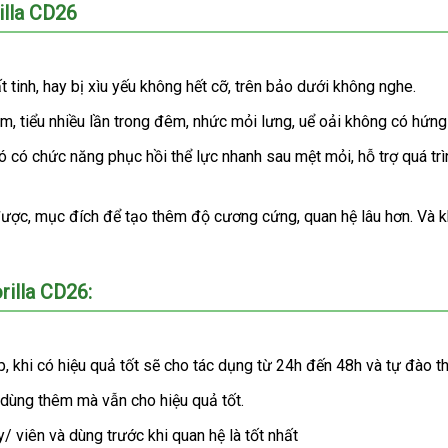
illa CD26
t tinh
khách
, hay bị xìu yếu không hết cỡ
mini
, trên bảo dưới không nghe.
hàng
ém
Úc
, tiểu nhiều lần trong đêm
tiết
, nhức mỏi lưng
danh
, uể oải không có hứng 
kiệm
sách
ó có chức năng phục hồi thể lực nhanh sau mệt mỏi
có
, hỗ trợ
sản
quá tr
nên
xuất
mua
hanh
được
vận
, mục đích
phụ
để tạo thêm độ cương cứng
hàng
, quan hệ lâu hơn
nhập
. Và 
ý
chuyển
kiện
Hiệu
khẩu
illa CD26:
p
quà
, khi có hiệu quả tốt
tự
sẽ cho tác dụng từ 24h đến 48h
kho
và tự đào t
tặng
động
hàng
g dùng thêm
hướng
mà
mới
vẫn cho hiệu quả tốt.
dẫn
nhất
y/ viên
online
và dùng trước khi quan hệ là tốt nhất