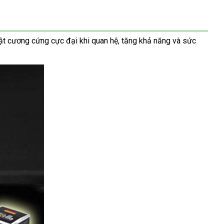
ật cương cứng cực đại khi quan hệ
nhập
, tăng khả năng
showroom
và sức
hàng