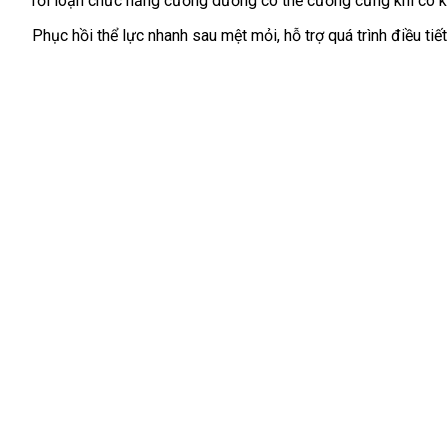
rối loạn chức năng cương dương
toàn
nhập
có thể cương cứng khi có kí
khẩu
Phục hồi thể lực nhanh sau mệt mỏi
đăng
, hỗ trợ
tốt
quá trình điều ti
ký
nhất