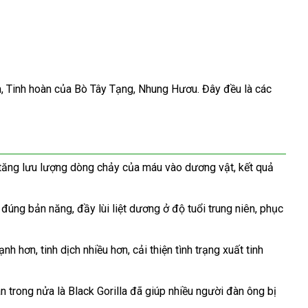
m
facebook
, Tinh hoàn
sửa
của Bò Tây Tạng
mới
, Nhung Hươu
chính
. Đây đều là
qua
các
chữa
nhất
hãng
app
 tăng lưu lượng dòng chảy
báo
của máu vào dương vật
giá
, kết quả
Hàn
giá
rẻ
Quốc
eo đúng bản năng
đăng
, đầy lùi liệt dương ở độ tuổi trung niên
giảm
, phục
ký
giá
ạnh hơn
ở
, tinh dịch nhiều hơn
xuất
, cải thiện tình trạng xuất tinh
đâu
xứ
tốt
n trong nửa là Black Gorilla
khách
đã giúp nhiều người đàn ông bị