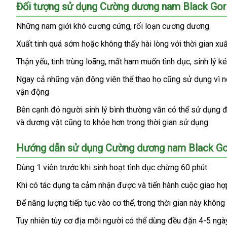
Cường
Đối tượng sử dụng Cường dương nam Black Gor
dương
nam
chất
Những nam giới khó cương cứng
sử
, rối loạn cương dương.
Black
lượng
dụng
Xuất tinh
cung
quá sớm
bền
hoặc không thấy hài lòng
lớn
với thời gian xuấ
Gorilla
CD26
cấp
Thận yếu
khuyến
, tinh trùng loãng
hàng
, mất ham muốn tình dục
cũ
, sinh lý k
dành
mãi
nhái
cho
Ngay cả
nổi
những vận động viên thể thao họ
đăng
cũng sử dụng vì n
khuyến
những
vận động
tiếng
ký
mãi
nam
dễ
Bên cạnh đó người sinh lý bình thường
chất
vẫn
online
có thể sử dụng
t
giới
dàng
và dương vật
tiki
cũng to khỏe hơn trong thời gian sử dụng.
lượng
l
bị
yếu
sinh
Hướng dẫn sử dụng Cường dương nam Black Gor
lý
Dùng 1 viên trước khi sinh hoạt tình dục chừng 60 phút.
amazon
,
xuất
chiết
Khi có tác dụng ta cảm nhận
xuất
được
chính
và tiến hành cuộc giao hợ
tinh
khấu
khẩu
hãng
sớm
Để năng lượng tiếp tục vào cơ thể
lớn
, trong thời gian này khôn
shop
,
Tuy nhiên tùy cơ địa mỗi người
chợ
có thể dùng đều đặn 4-5 ngà
sinh