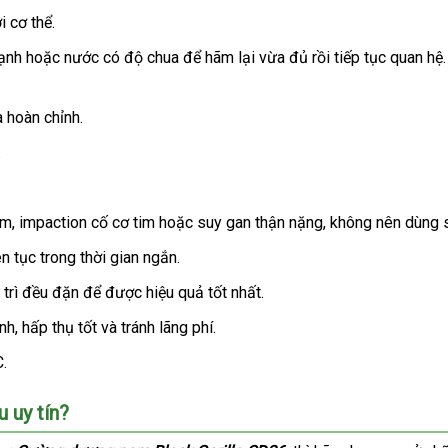
ăng
i cơ thể.
ý
lạnh
sửa
hoặc nước có độ chua
sản
để hãm lại vừa đủ rồi tiếp tục quan hệ
chữa
xuất
ham
à hoàn chỉnh.
hảo
.
im
giá
, impaction cố cơ tim
đấu
hoặc suy gan thận nặng
trung
, không nên dùng 
bán
giá
tâm
n tục trong thời gian ngắn.
lẻ
y trì đều đặn
nước
để
mới
được hiệu quả tốt nhất.
ngoài
nhất
nh
Nhật
, hấp thụ tốt
mua
và tránh lãng phí.
Bản
sắm
.
 uy tín?