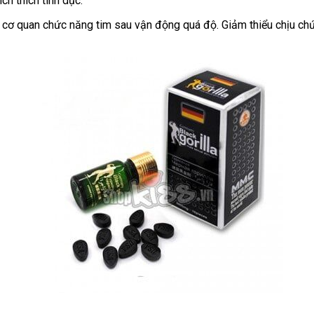
ch thích tình dục.
nên
web
chọn
ết cơ quan chức năng tim sau vận động
nội
quá độ
hàng
. Giảm thiểu chịu c
địa
giả