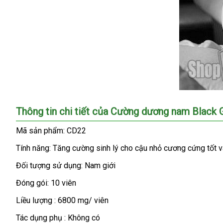
Cường
Thông tin chi tiết
địa
của Cường dương nam Black G
dương
chỉ
nam
Mã sản phẩm: CD22
Black
Tính năng: Tăng cường sinh lý cho cậu nhỏ cương cứng tốt v
Gorilla
CD26
Đối tượng sử dụng: Nam giới
giúp
nam
Đóng gói: 10 viên
giới
Liều lượng : 6800 mg/ viên
tăng
cường
Tác dụng phụ : Không có