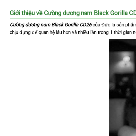
Giới thiệu về Cường dương nam Black Gorilla C
Cường dương nam Black Gorilla CD26
chợ
của Đức là sản phẩ
chịu đựng
thanh
để quan hệ lâu hơn
xuất
và nhiều lần trong 1 thời gian 
lý
khẩu