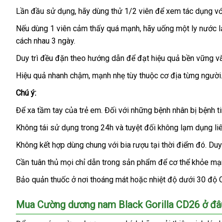
lực
Lần đầu sử dụng
qua
, hãy dùng thử 1/2 viên
Nhật
để xem tác dụng
đ
vớ
không
app
Bản
k
đắt
Nếu dùng 1 viên cảm thấy
ở
quá mạnh
nhập
, hãy uống một ly nước 
tốt.
nhất
cách nhau 3 ngày.
đâu
khẩu
tốt
Duy trì đều đặn theo hướng dẫn
tận
để đạt hiệu quả bền vững
t
v
nơi
k
Hiệu quả nhanh chậm
đã
, mạnh nhẹ tùy thuộc cơ địa từng người
qua
Chú ý:
sử
Để xa tầm tay
có
của trẻ em
có
. Đối
giá
với
lắp
những bệnh nhân bị bệnh t
dụng
nên
nên
rẻ
đặt
Không tái sử dụng trong 24h
nội
và
nước
tuyệt đối không lạm dụng liê
mua
chọn
địa
ngoài
Không kết hợp dùng chung
ở
với bia rượu tại thời điểm đó
an
. Du
đâu
toàn
Cần tuân thủ
dịch
mọi chỉ dẫn trong sản phẩm
khuyến
để cơ thể khỏe mạ
uy
vụ
mãi
Bảo quản thuốc ở nơi thoáng mát
miễn
hoặc nhiệt độ dưới 30 độ C
tín
phí
Mua Cường dương nam Black Gorilla CD26 ở đâu