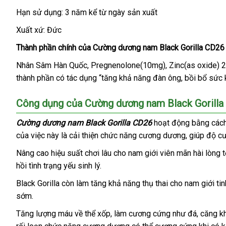
sinh
Hạn sử dụng: 3 năm kể từ ngày sản xuất
lý
Nhật
,
Xuất xứ: Đức
Bản
cải
thiện
Thành phần chính
thảo
của Cường dương nam Black Gorilla CD26
cuộc
luận
Nhân Sâm Hàn Quốc
Mỹ
, Pregnenolone(10mg)
có
, Zinc(as oxide)
yêu
thành phần có tác dụng “tăng khả năng đàn ông
nên
hỗ
, bồi bổ sức
mang
mua
trợ
tới
Công dụng
khuyến
của Cường dương nam Black Gorilla
sự
hài
mãi
Cường dương nam Black Gorilla CD26
hoạt động bằng các
lòng
của việc này là cải thiện chức năng cương dương
nơi
, giúp độ c
cho
bạn
nào
Nâng cao hiệu suất chơi lâu cho nam giới viên mãn hài lòng 
tình.
hồi tình trạng yếu sinh lý.
Black Gorilla còn làm tăng khả năng thụ thai cho nam giới tin
sớm.
Tăng lượng máu về thể xốp
an
, làm cương cứng như đá
voucher
, căng k