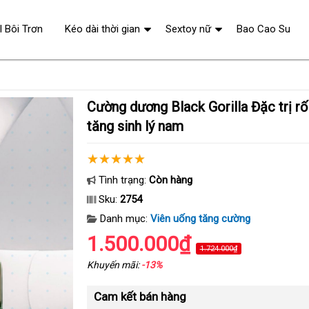
l Bôi Trơn
Kéo dài thời gian
Sextoy nữ
Bao Cao Su
Cường dương Black Gorilla Đặc trị rối loạn cương
tăng sinh lý nam
Tình trạng:
Còn hàng
Sku:
2754
Danh mục:
Viên uống tăng cường
1.500.000₫
1.724.000₫
Khuyến mãi:
-13%
Cam kết bán hàng