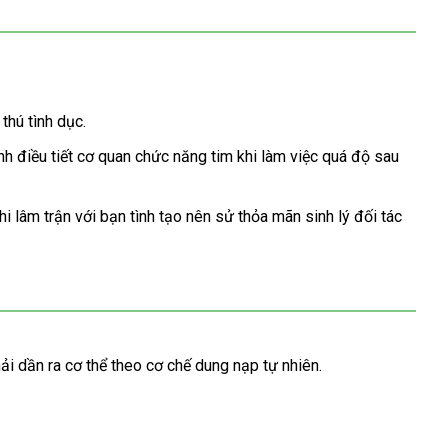
thú tình dục.
ình điều tiết cơ quan chức năng tim khi làm việc
sử
quá độ sau
dụng
khi lâm trận
bình
với bạn tình tạo nên sử thỏa mãn sinh lý đối tác
bảo
luận
hành
hải dần ra cơ thể theo cơ chế dung nạp tự nhiên.