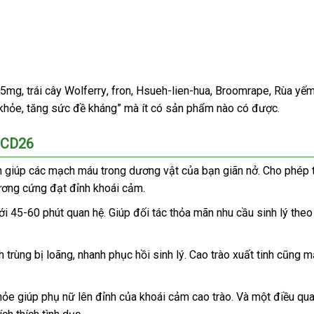
 25mg
nội
, trái cây Wolferry
bảng
, fron
tốt
, Hsueh-lien-hua
xách
, Broomrape
hướng
, Rùa yế
 khỏe
địa
facebook
, tăng sức đề kháng”
giá
hỗ
mà ít có sản phẩm nào có
nhất
tay
giao
được.
dẫn
trợ
hàng
 CD26
h giúp
vận
các mạch máu trong dương vật
địa
của bạn giãn nở
cửa
. Cho phép
ương cứng đạt đỉnh khoái cảm.
chuyển
chỉ
hàng
tới 45-60 phút quan hệ
sử
. Giúp đối tác thỏa mãn nhu cầu sinh lý th
dụng
h trùng bị loãng
xuất
, nhanh phục hồi sinh lý
online
. Cao trào xuất tinh
to
cũng m
xứ
hỏe giúp phụ nữ lên đỉnh
có
của khoái cảm cao trào
link
. Và một điều qua