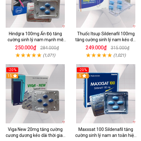
Hindgra 100mg Ấn Độ tăng
Thuốc Itsup Sildenafil 100mg
cường sinh lý nam mạnh mẽ
tăng cường sinh lý nam kéo dài
chống xuất tinh sớm
thời gian chất lượng
250.000₫
249.000₫
284.000₫
315.000₫
(1,071)
(1,021)
-20%
-20%
15
5
Viga New 20mg tăng cường
Maxxsat 100 Sildenafil tăng
cương dương kéo dài thời gian
cường sinh lý nam an toàn hiệu