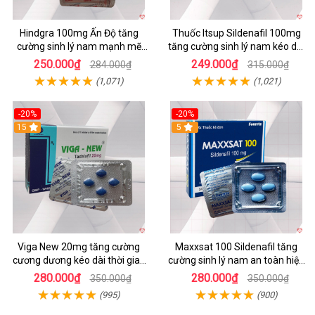
Hindgra 100mg Ấn Độ tăng
Thuốc Itsup Sildenafil 100mg
cường sinh lý nam mạnh mẽ
tăng cường sinh lý nam kéo dài
chống xuất tinh sớm
thời gian chất lượng
250.000₫
249.000₫
284.000₫
315.000₫
(1,071)
(1,021)
-20%
-20%
15
5
Viga New 20mg tăng cường
Maxxsat 100 Sildenafil tăng
cương dương kéo dài thời gian
cường sinh lý nam an toàn hiệu
quan hệ hộp 4 viên
quả
280.000₫
280.000₫
350.000₫
350.000₫
(995)
(900)