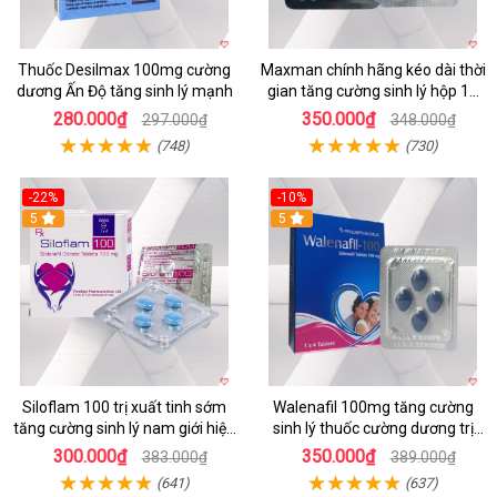
Thuốc Desilmax 100mg cường
Maxman chính hãng kéo dài thời
dương Ấn Độ tăng sinh lý mạnh
gian tăng cường sinh lý hộp 10
viên
280.000₫
350.000₫
297.000₫
348.000₫
(748)
(730)
-22%
-10%
5
5
Siloflam 100 trị xuất tinh sớm
Walenafil 100mg tăng cường
tăng cường sinh lý nam giới hiệu
sinh lý thuốc cường dương trị
quả
xuất tinh sớm kéo dài
300.000₫
350.000₫
383.000₫
389.000₫
(641)
(637)