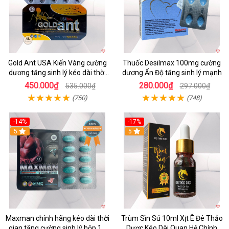
Gold Ant USA Kiến Vàng cường
Thuốc Desilmax 100mg cường
dương tăng sinh lý kéo dài thời
dương Ấn Độ tăng sinh lý mạnh
gian
450.000₫
280.000₫
535.000₫
297.000₫
(750)
(748)
-14%
-17%
Hot
5
5
Maxman chính hãng kéo dài thời
Trùm Sìn Sú 10ml Xịt Ê Đê Thảo
gian tăng cường sinh lý hộp 10
Dược Kéo Dài Quan Hệ Chính