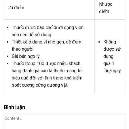
Nhược
Ưu điểm
điểm
Thuốc
lắp
được bào chế dưới dạng viên
nén nên dễ sử dụng.
đặt
Thiết kế ở dạng vỉ nhỏ gọn
bảng
, dễ đem
Không
quà
theo người.
giá
được sử
tặng
Giá bán hợp lý.
dụng
mua
Thuốc Itsup 100
chính
được nhiều khách
quá 1
hàng
hàng đánh giá cao là thuốc mang lại
hãng
lần/ngày.
hiệu quả đối
sử
với tình trạng khó kiểm
soát cương cứng dương vật.
dụng
Bình luận