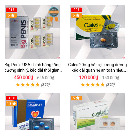
-21%
-20%
5
5
Big Penis USA chính hãng tăng
Cales 20mg hỗ trợ cương dương
cường sinh lý, kéo dài thời gian,
kéo dài quan hệ an toàn hiệu
chống xuất tinh sớm
quả
450.000₫
120.000₫
646.000₫
150.000₫
(399)
(390)
-13%
5
Hot
4.8