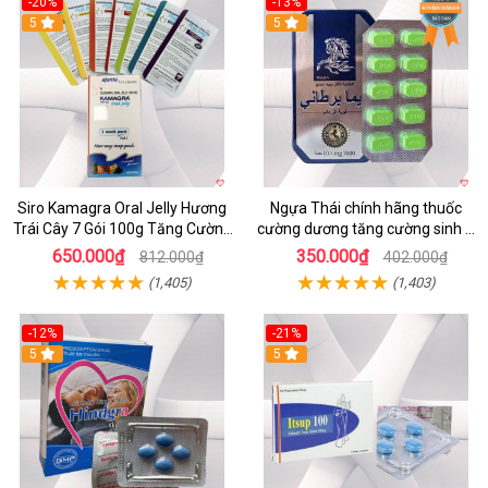
-20%
-13%
5
Hot
5
Siro Kamagra Oral Jelly Hương
Ngựa Thái chính hãng thuốc
Trái Cây 7 Gói 100g Tăng Cường
cường dương tăng cường sinh lý
Sinh Lý Nam
nam hộp 10 viên
650.000₫
350.000₫
812.000₫
402.000₫
(1,405)
(1,403)
-12%
-21%
5
5