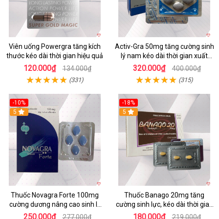
Viên uống Powergra tăng kích
Activ-Gra 50mg tăng cường sinh
thước kéo dài thời gian hiệu quả
lý nam kéo dài thời gian xuất
tinh sớm
120.000₫
320.000₫
134.000₫
400.000₫
(331)
(315)
-10%
-18%
Hot
5
5
Thuốc Novagra Forte 100mg
Thuốc Banago 20mg tăng
cường dương nâng cao sinh lý
cường sinh lực, kéo dài thời gian
an toàn hiệu quả
xuất tinh, trị rối loạn cương
250.000₫
180.000₫
277.000₫
219.000₫