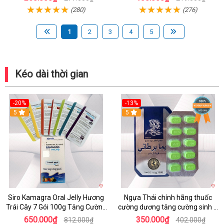
dương
(280)
(276)
1
2
3
4
5
Kéo dài thời gian
-20%
-13%
5
Hot
5
Siro Kamagra Oral Jelly Hương
Ngựa Thái chính hãng thuốc
Trái Cây 7 Gói 100g Tăng Cường
cường dương tăng cường sinh lý
Sinh Lý Nam
nam hộp 10 viên
650.000₫
350.000₫
812.000₫
402.000₫