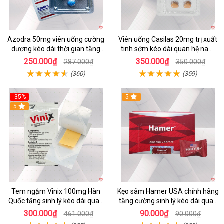
Azodra 50mg viên uống cường
Viên uống Casilas 20mg trị xuất
dương kéo dài thời gian tăng
tinh sớm kéo dài quan hệ nam
sinh lý hiệu quả
giới
250.000₫
350.000₫
287.000₫
350.000₫
(360)
(359)
-35%
5
5
Tem ngậm Vinix 100mg Hàn
Kẹo sâm Hamer USA chính hãng
Quốc tăng sinh lý kéo dài quan
tăng cường sinh lý kéo dài quan
hệ hiệu quả
hệ
300.000₫
90.000₫
461.000₫
90.000₫