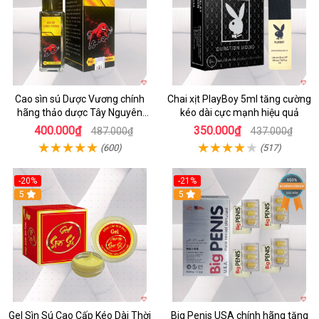
Cao sìn sú Dược Vương chính
Chai xịt PlayBoy 5ml tăng cường
hãng thảo dược Tây Nguyên
kéo dài cực mạnh hiệu quả
hiệu quả an toàn
400.000₫
350.000₫
487.000₫
437.000₫
(600)
(517)
-20%
-21%
5
5
Gel Sìn Sú Cao Cấp Kéo Dài Thời
Big Penis USA chính hãng tăng