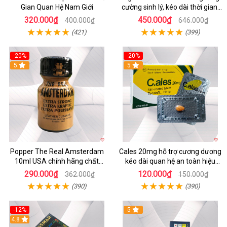
Gian Quan Hệ Nam Giới
cường sinh lý, kéo dài thời gian,
chống xuất tinh sớm
320.000₫
450.000₫
400.000₫
646.000₫
(421)
(399)
-20%
-20%
5
5
Popper The Real Amsterdam
Cales 20mg hỗ trợ cương dương
10ml USA chính hãng chất
kéo dài quan hệ an toàn hiệu
lượng cao
quả
290.000₫
120.000₫
362.000₫
150.000₫
(390)
(390)
-12%
5
Hot
4.8