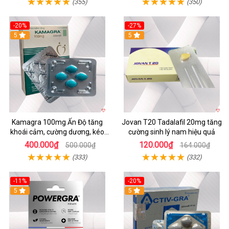
(355)
(350)
-20%
-27%
5
5
Kamagra 100mg Ấn Độ tăng
Jovan T20 Tadalafil 20mg tăng
khoái cảm, cường dương, kéo
cường sinh lý nam hiệu quả
dài quan hệ
400.000₫
120.000₫
500.000₫
164.000₫
(333)
(332)
-11%
-20%
Hot
5
5