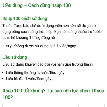
Liều dùng – Cách dùng Itsup 100
Itsup 100 cách sử dụng
Thuốc
mới
được bào chế dưới dạng viên nén nên
hướng
sẽ
amazon
được sử
dụng bằng cách uống trực tiếp
nhất
tư
. Bạn nên uống thuốc trước khi
dẫn
quan hệ khoảng 1 tiếng đồng hồ.
vấn
Lưu ý: Không
nơi
được sử dụng
khuyến
quá 1 viên/ngày.
nào
mãi
Liều sử dụng
Liều sử dụng khuyến cáo đối
so
với nam giới trưởng thành:
sánh
Liều thông thường: ½ viên/lần/ngày.
Liều tối đa: 1 viên/lần/ngày.
Itsup 100 tốt không
hỗ
? Tại sao nên lựa chọn TItsup
100?
trợ