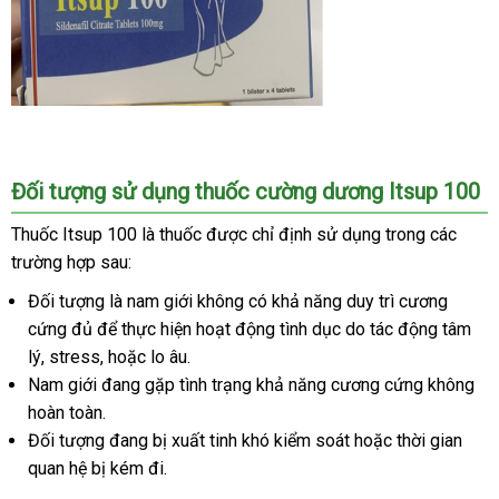
Đối tượng sử dụng thuốc cường dương Itsup 100
Thuốc Itsup 100 là thuốc
kiểm
được chỉ định sử dụng trong
giá
các
trường hợp sau:
tra
rẻ
Đối tượng là nam giới không có khả năng duy trì cương
cứng đủ
Đức
để thực hiện hoạt động tình dục do tác động tâm
lý
giá
, stress
đấu
,
bỏ
hoặc lo âu.
Nam giới đang gặp tình trạng khả năng cương cứng không
bán
giá
sỉ
hoàn toàn.
lẻ
Đối tượng đang bị xuất tinh khó kiểm soát
địa
hoặc thời gian
quan hệ bị kém đi.
chỉ