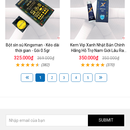
Bột sìn sú Kingsman - Kéo dài
Kem Vip Xanh Nhật Bản Chính
thời gian - Gói 0.5gr
Hãng Hỗ Trợ Nam Giới Lâu Ra
Tăng Cường Sinh Lý
325.000₫
350.000₫
369.000₫
350.000₫
(382)
(370)
1
2
3
4
5
SUBMIT