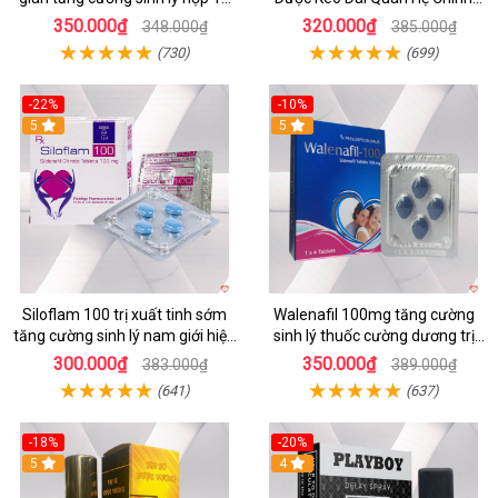
viên
Hãng
350.000₫
320.000₫
348.000₫
385.000₫
(730)
(699)
-22%
-10%
5
5
Siloflam 100 trị xuất tinh sớm
Walenafil 100mg tăng cường
tăng cường sinh lý nam giới hiệu
sinh lý thuốc cường dương trị
quả
xuất tinh sớm kéo dài
300.000₫
350.000₫
383.000₫
389.000₫
(641)
(637)
-18%
-20%
5
4