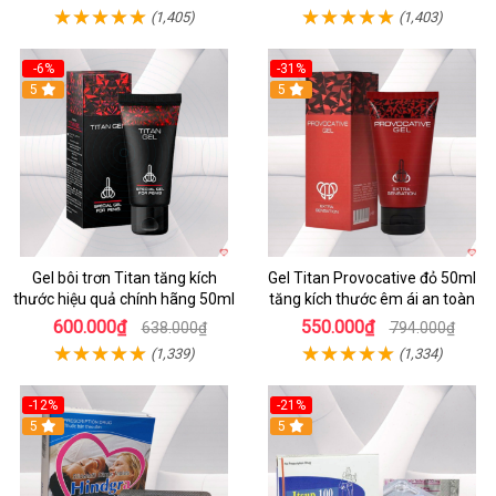
(1,405)
(1,403)
-6%
-31%
5
Hot
5
Gel bôi trơn Titan tăng kích
Gel Titan Provocative đỏ 50ml
thước hiệu quả chính hãng 50ml
tăng kích thước êm ái an toàn
600.000₫
550.000₫
638.000₫
794.000₫
(1,339)
(1,334)
-12%
-21%
5
5