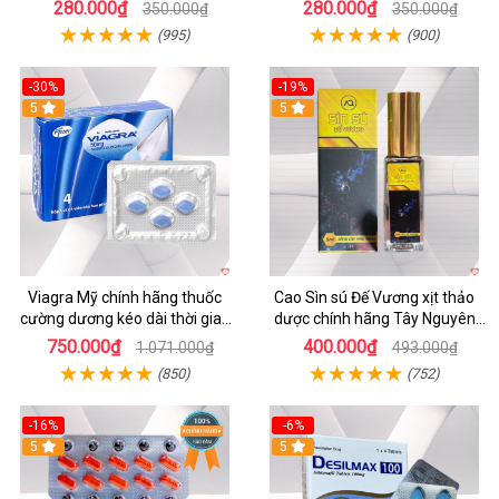
quan hệ hộp 4 viên
quả
280.000₫
280.000₫
350.000₫
350.000₫
(995)
(900)
-30%
-19%
5
5
Viagra Mỹ chính hãng thuốc
Cao Sìn sú Đế Vương xịt thảo
cường dương kéo dài thời gian
dược chính hãng Tây Nguyên
cho Nam giới uy tín
hiệu quả tăng cường
750.000₫
400.000₫
1.071.000₫
493.000₫
(850)
(752)
-16%
-6%
5
5