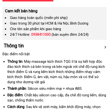
Cam kết bán hàng
Giao hàng toàn quốc (miễn phí ship)
Giao trong 30 phút tại HCM & Hà Nội, Bình Dương
Che tên sản phẩm khi giao hàng
24/7 Hotline:
0938411000
(bán xuyên đêm 24/24)
Thông tin
Đặc điểm nổi bật
Thông tin
: Máy massage kích thích TQG II là sự kết hợp độc
đáo kích thích cả bên trong và bên ngoài với chế độ rung kích
thích điểm G và rung liếm kích thích những điểm nhạy cảm
kích thích: Điểm G
quà
, âm vật
so
, núm vú
bỏ
, hậu môn và có thể sử
dụng như dương vật giả
tặng
đại
.
sánh
sỉ
lý
Thành phần
: Silicon siêu mềm mại + nhựa ABS
Đặc điểm
: Chất liệu silicon cao cấp
Trung
, đa chế độ rung liếm
có
, dùng
sạc
Nhật
, chống thấm nước.
Quốc
nên
Bản
mua
Cách dùng
: Sau khi vệ sinh máy
sử
, bấm khởi động máy
bền
, chọn