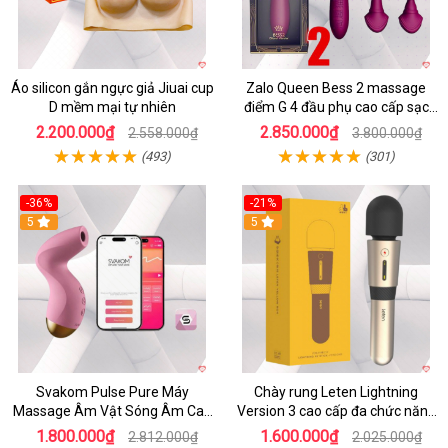
Áo silicon gắn ngực giả Jiuai cup
Zalo Queen Bess 2 massage
D mềm mại tự nhiên
điểm G 4 đầu phụ cao cấp sạc
tiện lợi
2.200.000₫
2.850.000₫
2.558.000₫
3.800.000₫
(493)
(301)
-36%
-21%
5
5
Svakom Pulse Pure Máy
Chày rung Leten Lightning
Massage Âm Vật Sóng Âm Cao
Version 3 cao cấp đa chức năng
Cấp Điều Khiển App Đỉnh
kích thích
1.800.000₫
1.600.000₫
2.812.000₫
2.025.000₫