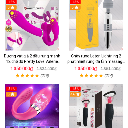
-12%
-13%
5
5
Dương vật giả 2 đầu rung mạnh
Chày rung Leten Lightning 2
12 chế độ Pretty Love Valerie
phát nhiệt rung đa tần massage
mua ngay
toàn thân kích thích
1.350.000₫
1.350.000₫
1.534.000₫
1.551.000₫
(215)
(214)
-31%
-18%
5
4.6