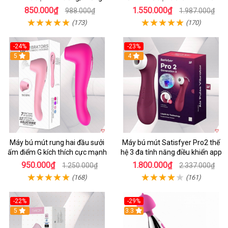
nước
Yeain Hot Whell
850.000₫
1.550.000₫
988.000₫
1.987.000₫
(173)
(170)
-24%
-23%
5
4
Máy bú mút rung hai đầu sưởi
Máy bú mút Satisfyer Pro2 thế
ấm điểm G kích thích cực mạnh
hệ 3 đa tính năng điều khiển app
950.000₫
1.800.000₫
1.250.000₫
2.337.000₫
(168)
(161)
-22%
-29%
5
3.3