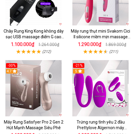
Chày Rung King Kong không dây
Máy rung thụt mini Svakom Cici
sạc USB massage điểm G cao
II silicone mềm mịn massage
cấp kích thích
điểm G cao cấp
1.100.000₫
1.290.000₫
1.264.000₫
1.869.000₫
(212)
(211)
-30%
-21%
4.7
5
Máy Rung Satisfyer Pro 2 Gen 2
Trứng rung tình yêu 2 đầu
Hút Mạnh Massage Siêu Phê
Prettylove Algernon máy
massage điểm G không dây