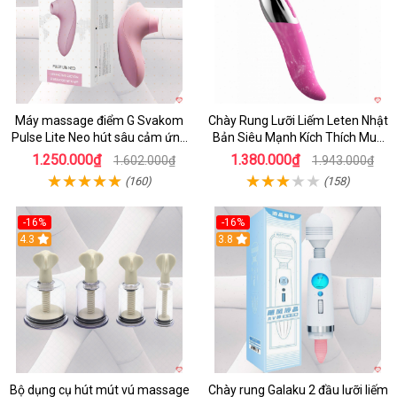
Máy massage điểm G Svakom
Chày Rung Lưỡi Liếm Leten Nhật
Pulse Lite Neo hút sâu cảm ứng
Bản Siêu Mạnh Kích Thích Mua
app bluetooth
Ngay
1.250.000₫
1.380.000₫
1.602.000₫
1.943.000₫
(160)
(158)
-16%
-16%
4.3
3.8
Bộ dụng cụ hút mút vú massage
Chày rung Galaku 2 đầu lưỡi liếm