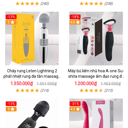
(240)
(238)
-13%
-18%
5
4.6
Chày rung Leten Lightning 2
Máy bú liếm nhũ hoa A-one Su-
phát nhiệt rung đa tần massage
shita massage âm đạo rung đa
toàn thân kích thích
chế độ
1.350.000₫
1.200.000₫
1.551.000₫
1.463.000₫
(214)
(213)
-13%
-31%
5
4.5