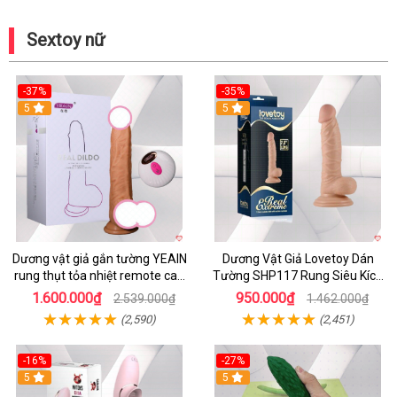
Sextoy nữ
-37%
-35%
5
5
Dương vật giả gắn tường YEAIN
Dương Vật Giả Lovetoy Dán
rung thụt tỏa nhiệt remote cao
Tường SHP117 Rung Siêu Kích
cấp
Thích
1.600.000₫
950.000₫
2.539.000₫
1.462.000₫
(2,590)
(2,451)
-16%
-27%
5
5