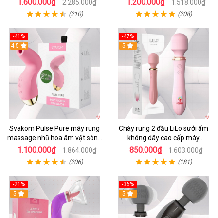
1.600.000₫
1.200.000₫
2.285.000₫
1.518.000₫
(210)
(208)
-41%
-47%
4.5
5
Svakom Pulse Pure máy rung
Chày rung 2 đầu LiLo sưởi ấm
massage nhũ hoa âm vật sóng
không dây cao cấp máy
âm
massage G
1.100.000₫
850.000₫
1.864.000₫
1.603.000₫
(206)
(181)
-21%
-36%
5
5