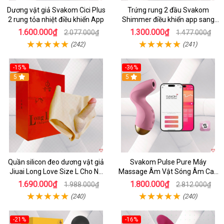
Dương vật giả Svakom Cici Plus
Trứng rung 2 đầu Svakom
2 rung tỏa nhiệt điều khiển App
Shimmer điều khiển app sang
trọng chất lượng
1.600.000₫
1.300.000₫
2.077.000₫
1.477.000₫
(242)
(241)
-15%
-36%
5
5
Quần silicon đeo dương vật giả
Svakom Pulse Pure Máy
Jiuai Long Love Size L Cho Nữ
Massage Âm Vật Sóng Âm Cao
Đồng Tính
Cấp Điều Khiển App Đỉnh
1.690.000₫
1.800.000₫
1.988.000₫
2.812.000₫
(240)
(240)
-21%
-16%