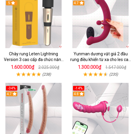
5
4.7
Chày rung Leten Lightning
Yunman dương vật giả 2 đầu
Version 3 cao cấp đa chức năng
rung điều khiển từ xa cho les cao
kích thích
cấp
1.600.000₫
1.300.000₫
2.025.000₫
1.547.000₫
(238)
(235)
-34%
-14%
4.7
4.8