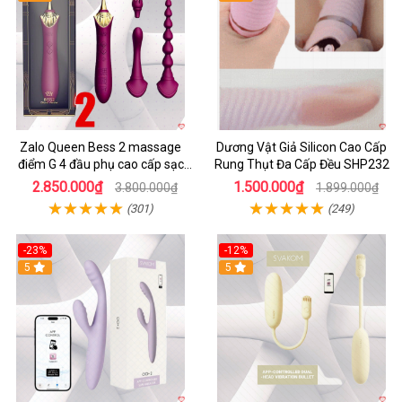
Zalo Queen Bess 2 massage
Dương Vật Giả Silicon Cao Cấp
điểm G 4 đầu phụ cao cấp sạc
Rung Thụt Đa Cấp Đều SHP232
tiện lợi
2.850.000₫
1.500.000₫
3.800.000₫
1.899.000₫
(301)
(249)
-23%
-12%
5
5