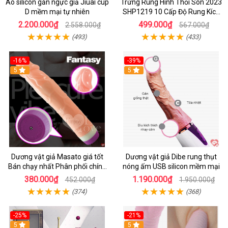
Áo silicon gắn ngực giả Jiuai cup
Trứng Rung Hình Thỏi Son 2023
D mềm mại tự nhiên
SHP1219 10 Cấp Độ Rung Kích
Thích
2.200.000₫
499.000₫
2.558.000₫
567.000₫
(493)
(433)
-16%
-39%
5
5
Dương vật giả Masato giá tốt
Dương vật giả Dibe rung thụt
Bán chạy nhất Phân phối chính
nóng ấm USB silicon mềm mại
hãng
380.000₫
1.190.000₫
452.000₫
1.950.000₫
(374)
(368)
-25%
-21%
5
5