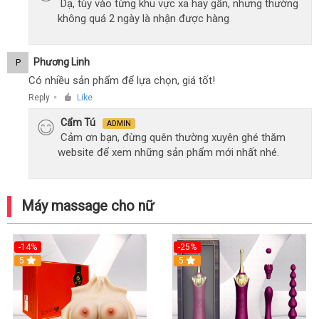
Dạ, tùy vào từng khu vực xa hay gần, nhưng thường
không quá 2 ngày là nhận được hàng
Phương Linh
P
Có nhiều sản phẩm để lựa chọn, giá tốt!
Reply
Like
●
Cẩm Tú
ADMIN
Cảm ơn bạn, đừng quên thường xuyên ghé thăm
website để xem những sản phẩm mới nhất nhé.
Máy massage cho nữ
-14%
-25%
5
5