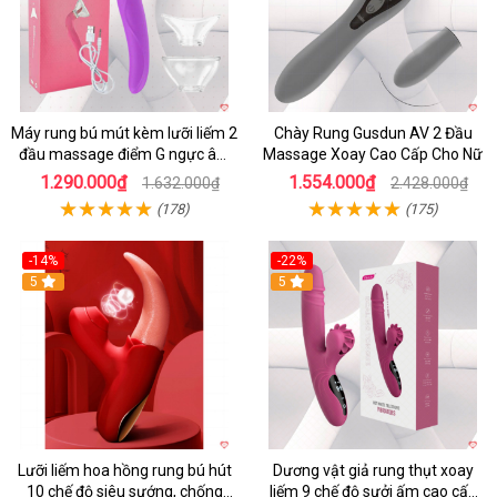
Máy rung bú mút kèm lưỡi liếm 2
Chày Rung Gusdun AV 2 Đầu
đầu massage điểm G ngực âm
Massage Xoay Cao Cấp Cho Nữ
đạo
1.290.000₫
1.554.000₫
1.632.000₫
2.428.000₫
(178)
(175)
-14%
-22%
5
5
Lưỡi liếm hoa hồng rung bú hút
Dương vật giả rung thụt xoay
10 chế độ siêu sướng, chống
liếm 9 chế độ sưởi ấm cao cấp