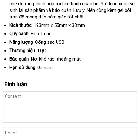
chế độ rung thích hợp rồi tiến hành quan hệ
dụng
tư
. Sử dụng xong vệ
sinh lại sản phẩm
Lazada
và bảo quản
dễ
. Lưu ý: Nên dùng kèm gel bôi
vấn
trơn
đấu
để mang đến cảm giác tốt nhất
dàng
giá
Kích thước
: 193mm x 55mm x 33mm
Quy cách
: Hộp 1 cái
Năng lượng
: Cổng sạc USB
Thương hiệu
: TQG
Bảo quản
: Nơi khô ráo
facebook
, thoáng mát.
Hạn sử dụng
: 05 năm
Bình luận