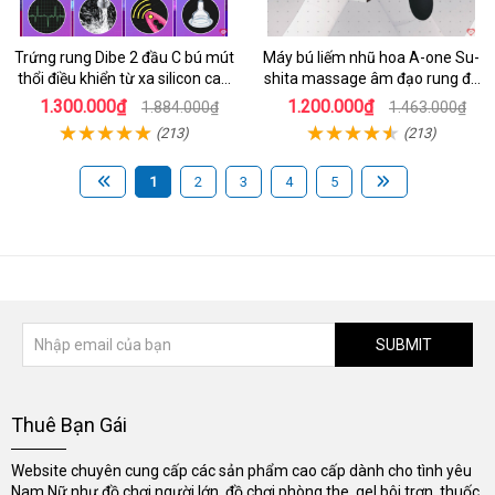
Trứng rung Dibe 2 đầu C bú mút
Máy bú liếm nhũ hoa A-one Su-
thổi điều khiển từ xa silicon cao
shita massage âm đạo rung đa
cấp kích thích điểm G
chế độ
1.300.000₫
1.200.000₫
1.884.000₫
1.463.000₫
(213)
(213)
1
2
3
4
5
SUBMIT
Thuê Bạn Gái
Website chuyên cung cấp các sản phẩm cao cấp dành cho tình yêu
Nam Nữ như đồ chơi người lớn, đồ chơi phòng the, gel bôi trơn, thuốc