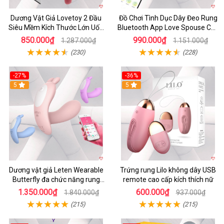
Dương Vật Giả Lovetoy 2 Đầu
Đồ Chơi Tình Dục Dây Đeo Rung
Siêu Mềm Kích Thước Lớn Uốn
Bluetooth App Love Spouse Cho
Cong
Les
850.000₫
990.000₫
1.287.000₫
1.151.000₫
(230)
(228)
-27%
-36%
5
5
Dương vật giả Leten Wearable
Trứng rung Lilo không dây USB
Butterfly đa chức năng rung
remote cao cấp kích thích nữ
mạnh điều khiển app bluetooth
1.350.000₫
600.000₫
1.840.000₫
937.000₫
(215)
(215)