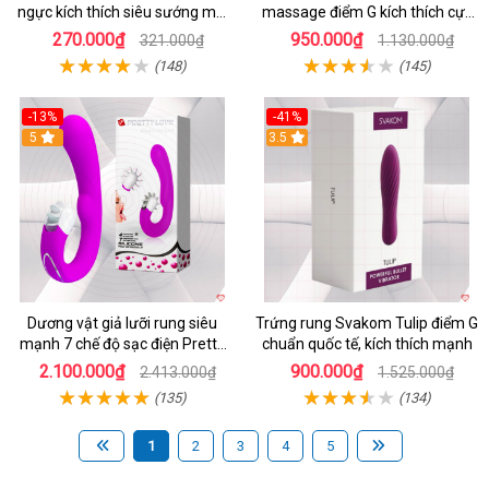
ngực kích thích siêu sướng mới
massage điểm G kích thích cực
lạ
mạnh
270.000₫
950.000₫
321.000₫
1.130.000₫
(148)
(145)
-13%
-41%
5
3.5
Dương vật giả lưỡi rung siêu
Trứng rung Svakom Tulip điểm G
mạnh 7 chế độ sạc điện Pretty
chuẩn quốc tế, kích thích mạnh
Love
2.100.000₫
900.000₫
2.413.000₫
1.525.000₫
(135)
(134)
1
2
3
4
5