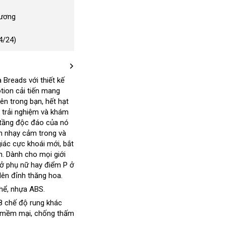
Dương
4/24)
a Breads
giá
với thiết kế
ion cải tiến mang
sỉ
ên trong bạn
nước
, hết hạt
uyến
 trải nghiệm và khám
ngoài
p tầng độc đáo
i
khuyến
của nó
Pháp
h nhạy cảm trong và
mãi
giác cực khoái mới
Úc
, bắt
n
lắp
. Dành cho
lấy
mọi giới
 ở phụ nữ hay điểm P ở
đặt
hàng
lên đỉnh thăng hoa.
thể
Trung
, nhựa ABS.
Quốc
hính
 8 chế độ rung khác
êu mềm mại
ãng
nhận
, chống thấm
xét