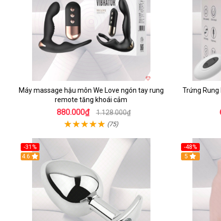
Máy massage hậu môn We Love ngón tay rung
Trứng Rung
remote tăng khoái cảm
880.000₫
1.128.000₫
(75)
-31%
-48%
4.6
5