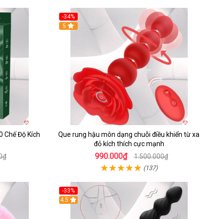
-34%
5
 Chế Độ Kích
Que rung hậu môn dạng chuỗi điều khiển từ xa
đỏ kích thích cực mạnh
990.000₫
0₫
1.500.000₫
(137)
-33%
4.5