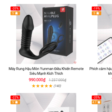
-20%
-19%
5
5
Máy Rung Hậu Môn Yunman Điều Khiển Remote
Phích cắm hậu
Siêu Mạnh Kích Thích
kh
990.000₫
1.237.000₫
(140)
-22%
-20%
5
4.7