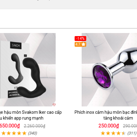
-14%
4.7
e hậu môn Svakom Iker cao cấp
Phích inox cắm hậu môn bạc đín
ều khiển app rung mạnh
tăng khoái cảm
.650.000₫
250.000₫
2.260.000₫
290.00
(340)
(311)