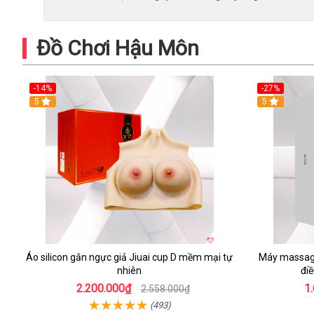
Đồ Chơi Hậu Môn
-14%
-27%
5
5
Áo silicon gắn ngực giả Jiuai cup D mềm mại tự
Máy massag
nhiên
đi
2.200.000₫
1
2.558.000₫
(493)