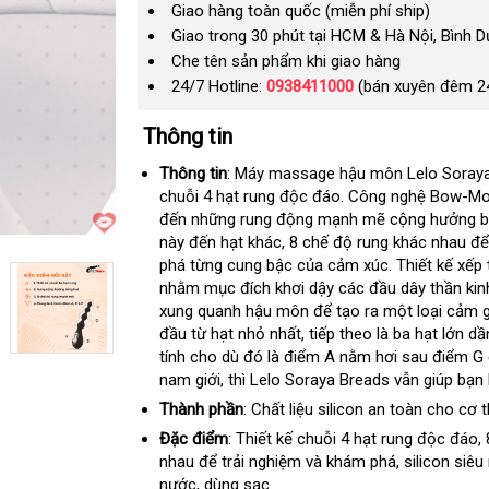
Giao hàng toàn quốc (miễn phí ship)
Giao trong 30 phút tại HCM & Hà Nội, Bình 
Che tên sản phẩm khi giao hàng
24/7 Hotline:
0938411000
(bán xuyên đêm 2
Thông tin
Thông tin
: Máy massage hậu môn Lelo Soray
chuỗi 4 hạt rung độc đáo
tổng
. Công nghệ Bow-Mot
đến
quà
những rung động mạnh mẽ cộng hưởng b
hợp
này đến hạt khác, 8 chế độ rung khác nhau
tặng
kh
để
phá từng cung bậc
tại
của cảm xúc
Trung
. Thiết kế xế
mã
nhằm mục đích khơi dậy các đầu dây thần kin
nhà
Quốc
xung quanh hậu môn
đặt
để tạo ra một loại cảm 
đầu từ hạt nhỏ nhất
nhận
,
tham
tiếp theo là ba hạt lớn dầ
hàng
tính cho dù đó là điểm A nằm hơi sau điểm G
xét
khảo
nam giới
nhận
, thì Lelo Soraya Breads
phân
vẫn giúp bạn 
xét
phối
Thành phần
: Chất liệu silicon an toàn cho cơ 
Đặc điểm
: Thiết kế chuỗi 4 hạt rung độc đáo
c
,
nhau
giá
để trải nghiệm và khám phá
thanh
, silicon si
h
nước
tổng
, dùng sạc.
rẻ
lý