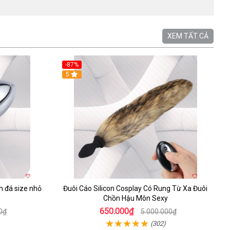
XEM TẤT CẢ
-87%
5
h đá size nhỏ
Đuôi Cáo Silicon Cosplay Có Rung Từ Xa Đuôi
Chồn Hậu Môn Sexy
650.000₫
0₫
5.000.000₫
(302)