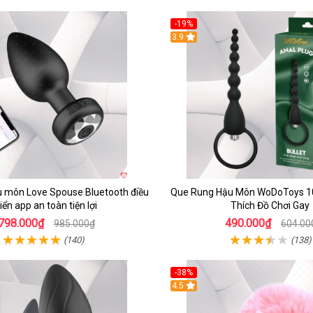
-19%
3.9
 môn Love Spouse Bluetooth điều
Que Rung Hậu Môn WoDoToys 10
iển app an toàn tiện lợi
Thích Đồ Chơi Gay
798.000₫
490.000₫
985.000₫
604.00
(140)
(138)
-38%
4.5