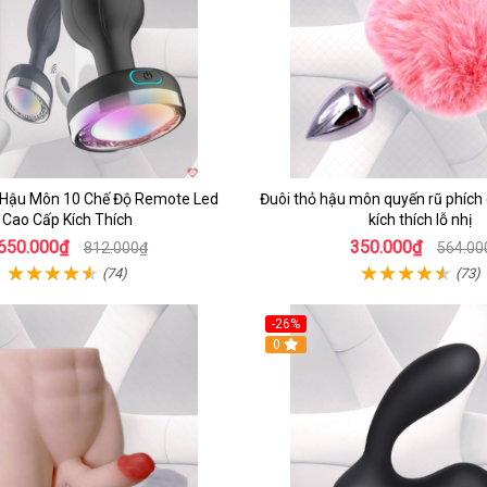
 Hậu Môn 10 Chế Độ Remote Led
Đuôi thỏ hậu môn quyến rũ phích
Cao Cấp Kích Thích
kích thích lỗ nhị
650.000₫
350.000₫
812.000₫
564.00
(74)
(73)
-26%
0