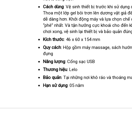
hợp
Cách dùng
: Vệ sinh thiết bị trước khi sử dụng
Thoa một lớp gel bôi trơn lên dương vật giả
H
để
dễ dàng hơn
kho
. Khởi động máy và lựa chọn chế 
Q
“phê” nhất
đắt
. Và tận hưởng cực khoái cho đến k
hàng
chơi xong
có
, vệ sinh lại thiết bị và bảo quản đún
nhất
nên
Kích thước
: 46 x 60 x 154 mm
chọn
Quy cách
: Hộp gồm máy massage
bảng
, sách hướ
đựng
giá
Năng lượng
: Cổng sạc USB
Thương hiệu
: Lelo
Bảo quản
: Tại
đặt
những nơi khô ráo và thoáng m
hàng
Hạn sử dụng
: 05 năm