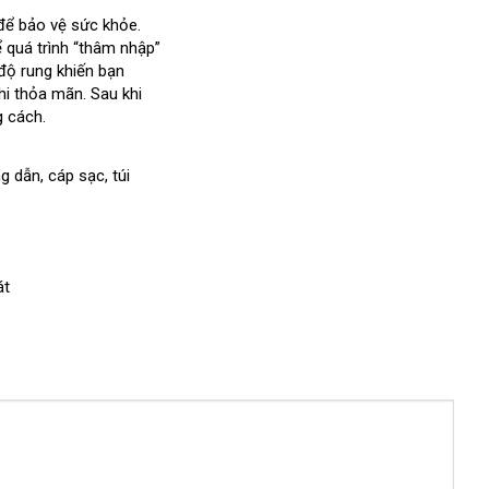
đấu
để bảo vệ sức khỏe
thống
.
àn
 quá trình “thâm nhập”
giá
kê
độ rung khiến bạn
uốc
hi thỏa mãn
nước
. Sau khi
g cách.
ngoài
ng dẫn
cung
, cáp sạc
xuất
, túi
cấp
xứ
át