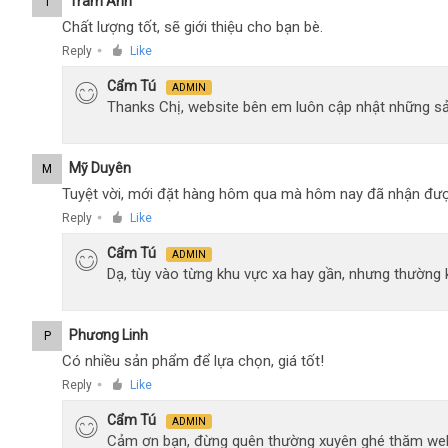
Trâm Anh
T
Chất lượng tốt, sẽ giới thiệu cho bạn bè.
Reply
Like
●
Cẩm Tú
ADMIN
Thanks Chị, website bên em luôn cập nhật những sả
Mỹ Duyên
M
Tuyệt vời, mới đặt hàng hôm qua mà hôm nay đã nhận đượ
Reply
Like
●
Cẩm Tú
ADMIN
Dạ, tùy vào từng khu vực xa hay gần, nhưng thường
Phương Linh
P
Có nhiều sản phẩm để lựa chọn, giá tốt!
Reply
Like
●
Cẩm Tú
ADMIN
Cảm ơn bạn, đừng quên thường xuyên ghé thăm web