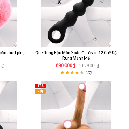
 cắm butt plug
Que Rung Hậu Môn Xoắn Ốc Yeain 12 Chế Độ
Rung Mạnh Mẽ
690.000₫
0₫
1.029.000₫
(72)
-17%
5