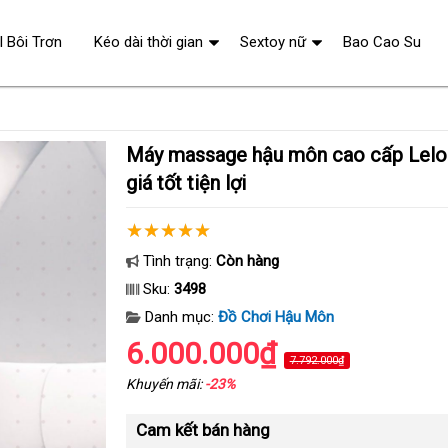
l Bôi Trơn
Kéo dài thời gian
Sextoy nữ
Bao Cao Su
Máy massage hậu môn cao cấp Lelo Soraya Beads
giá tốt tiện lợi
Tình trạng:
Còn hàng
Sku:
3498
Danh mục:
Đồ Chơi Hậu Môn
6.000.000₫
7.792.000₫
Khuyến mãi:
-23%
Cam kết bán hàng