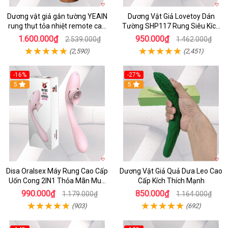
Dương vật giả gắn tường YEAIN
Dương Vật Giả Lovetoy Dán
rung thụt tỏa nhiệt remote cao
Tường SHP117 Rung Siêu Kích
cấp
Thích
1.600.000₫
950.000₫
2.539.000₫
1.462.000₫
(2,590)
(2,451)
-16%
-27%
5
5
Disa Oralsex Máy Rung Cao Cấp
Dương Vật Giả Quả Dưa Leo Cao
Uốn Cong 2IN1 Thỏa Mãn Mua
Cấp Kích Thích Mạnh
Ngay
990.000₫
850.000₫
1.179.000₫
1.164.000₫
(903)
(692)