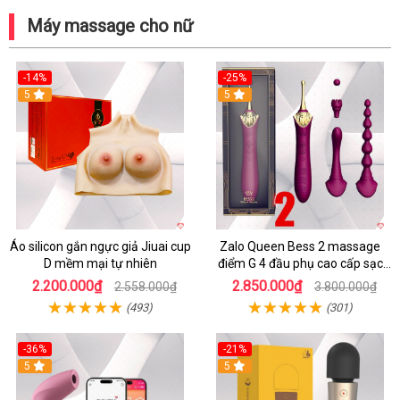
Máy massage cho nữ
-14%
-25%
5
5
Áo silicon gắn ngực giả Jiuai cup
Zalo Queen Bess 2 massage
D mềm mại tự nhiên
điểm G 4 đầu phụ cao cấp sạc
tiện lợi
2.200.000₫
2.850.000₫
2.558.000₫
3.800.000₫
(493)
(301)
-36%
-21%
5
5