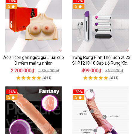
-14%
-12%
5
5
Áo silicon gắn ngực giả Jiuai cup
Trứng Rung Hình Thỏi Son 2023
D mềm mại tự nhiên
SHP1219 10 Cấp Độ Rung Kích
Thích
2.200.000₫
499.000₫
2.558.000₫
567.000₫
(493)
(433)
-16%
-39%
5
5