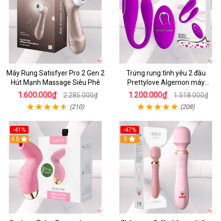
Máy Rung Satisfyer Pro 2 Gen 2
Trứng rung tình yêu 2 đầu
Hút Mạnh Massage Siêu Phê
Prettylove Algernon máy
massage điểm G không dây
1.600.000₫
1.200.000₫
2.285.000₫
1.518.000₫
(210)
(208)
-41%
-47%
4.5
5