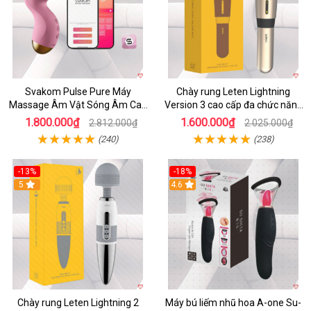
Svakom Pulse Pure Máy
Chày rung Leten Lightning
Massage Âm Vật Sóng Âm Cao
Version 3 cao cấp đa chức năng
Cấp Điều Khiển App Đỉnh
kích thích
1.800.000₫
1.600.000₫
2.812.000₫
2.025.000₫
(240)
(238)
-13%
-18%
5
4.6
Chày rung Leten Lightning 2
Máy bú liếm nhũ hoa A-one Su-