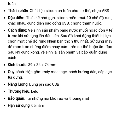
toàn.
mua
luận
Thành phần
: Chất liệu silicon an toàn cho cơ thể
nhận
, nhựa ABS
xét
Đặc điểm
: Thiết kế nhỏ gọn
kho
, silicon mềm mại
nhập
, 10 chế độ rung
khác nhau
lắp
, dùng điện sạc cổng USB
hàng
giá
, chống thấm nước.
khẩu
đặt
sỉ
Cách dùng
: Vệ sinh sản phẩm bằng nước muối
thanh
hoặc cồn y tế
trước khi sử dụng lần đầu tiên
giao
. Sau đó khởi động thiết bị
toán
đẹp
, lựa
chọn một chế độ rung khiến bạn thích thú nhất
hàng
dễ
. Sử dụng máy
qu
để mơn trớn
giá
những điểm nhạy cảm trên cơ thể
dàng
giá
hoặc âm đạo
tặ
gi
.
Sau khi dùng xong
bán
nhập
, vệ sinh lại sản phẩm và bảo quản đúng
rẻ
rẻ
cách.
hàng
Kích thước
: 39 x 34 x 74 mm
Quy cách
: Hộp gồm máy massage
link
, sách hướng dẫn
tại
, cáp sạc
lừa
,
túi đựng.
web
nhà
đả
Năng lượng
: Dùng pin sạc USB
Thương hiệu
: Lelo
Bảo quản
: Tại
sửa
những nơi khô ráo và thoáng mát
chữa
Hạn sử dụng
: 05 năm