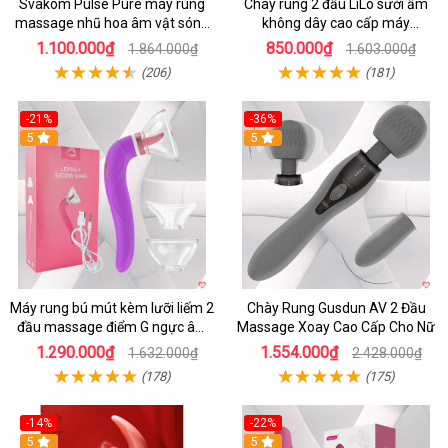
Svakom Pulse Pure máy rung
Chày rung 2 đầu LiLo sưởi ấm
massage nhũ hoa âm vật sóng
không dây cao cấp máy
âm
massage G
1.100.000₫
850.000₫
1.864.000₫
1.603.000₫
(206)
(181)
-21%
-36%
5
5
Máy rung bú mút kèm lưỡi liếm 2
Chày Rung Gusdun AV 2 Đầu
đầu massage điểm G ngực âm
Massage Xoay Cao Cấp Cho Nữ
đạo
1.290.000₫
1.554.000₫
1.632.000₫
2.428.000₫
(178)
(175)
-14%
-22%
5
5