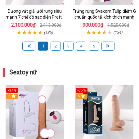
Dương vật giả lưỡi rung siêu
Trứng rung Svakom Tulip điểm G
mạnh 7 chế độ sạc điện Pretty
chuẩn quốc tế, kích thích mạnh
Love
2.100.000₫
900.000₫
2.413.000₫
1.525.000₫
(135)
(134)
1
2
3
4
5
Sextoy nữ
-37%
-35%
5
5