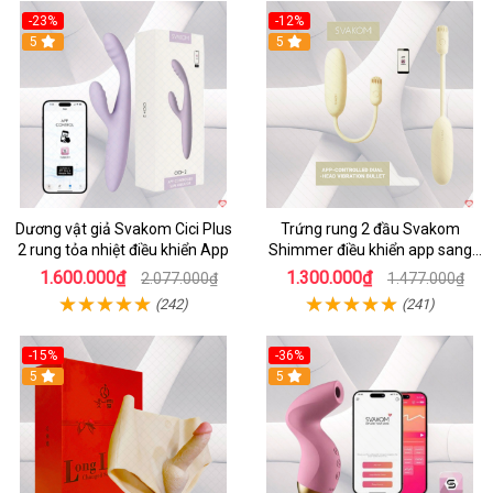
-23%
-12%
5
5
Dương vật giả Svakom Cici Plus
Trứng rung 2 đầu Svakom
2 rung tỏa nhiệt điều khiển App
Shimmer điều khiển app sang
trọng chất lượng
1.600.000₫
1.300.000₫
2.077.000₫
1.477.000₫
(242)
(241)
-15%
-36%
5
5