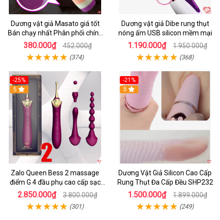
Dương vật giả Masato giá tốt
Dương vật giả Dibe rung thụt
Bán chạy nhất Phân phối chính
nóng ấm USB silicon mềm mại
hãng
380.000₫
1.190.000₫
452.000₫
1.950.000₫
(374)
(368)
-25%
-21%
5
5
Zalo Queen Bess 2 massage
Dương Vật Giả Silicon Cao Cấp
điểm G 4 đầu phụ cao cấp sạc
Rung Thụt Đa Cấp Đều SHP232
tiện lợi
2.850.000₫
1.500.000₫
3.800.000₫
1.899.000₫
(301)
(249)