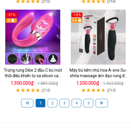
(215)
(214)
-31%
-18%
5
4.6
Trứng rung Dibe 2 đầu C bú mút
Máy bú liếm nhũ hoa A-one Su-
thổi điều khiển từ xa silicon cao
shita massage âm đạo rung đa
cấp kích thích điểm G
chế độ
1.300.000₫
1.200.000₫
1.884.000₫
1.463.000₫
(213)
(213)
1
2
3
4
5