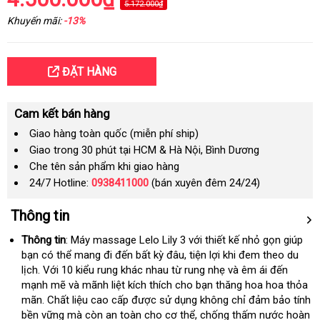
5.172.000₫
Khuyến mãi:
-13%
ĐẶT HÀNG
Cam kết bán hàng
Giao hàng toàn quốc (miễn phí ship)
Giao trong 30 phút tại HCM & Hà Nội, Bình Dương
Che tên sản phẩm khi giao hàng
24/7 Hotline:
0938411000
(bán xuyên đêm 24/24)
Thông tin
Thông tin
: Máy massage Lelo Lily 3
nhanh
với thiết kế nhỏ gọn giúp
bạn có thể mang đi đến bất kỳ đâu
giao
, tiện lợi khi đem theo du
nhất
lịch
chợ
. Với 10 kiểu rung khác nhau từ rung nhẹ và êm ái đến
hàng
mạnh mẽ và mãnh liệt kích thích cho bạn thăng hoa hoa thỏa
mãn
hàng
. Chất liệu cao cấp
có
được sử dụng không chỉ đảm bảo tính
bền vững mà còn an toàn cho cơ thể
giả
nên
thảo
, chống thấm nước hoàn