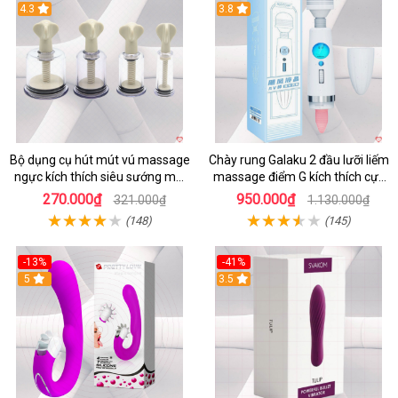
4.3
3.8
Bộ dụng cụ hút mút vú massage
Chày rung Galaku 2 đầu lưỡi liếm
ngực kích thích siêu sướng mới
massage điểm G kích thích cực
lạ
mạnh
270.000₫
950.000₫
321.000₫
1.130.000₫
(148)
(145)
-13%
-41%
5
3.5