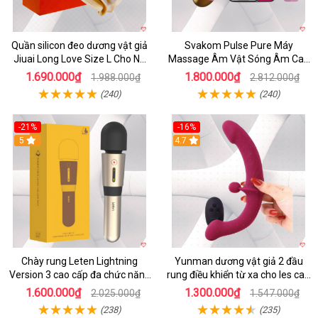
Quần silicon đeo dương vật giả
Svakom Pulse Pure Máy
Jiuai Long Love Size L Cho Nữ
Massage Âm Vật Sóng Âm Cao
Đồng Tính
Cấp Điều Khiển App Đỉnh
1.690.000₫
1.800.000₫
1.988.000₫
2.812.000₫
(240)
(240)
-21%
-16%
5
4.7
Chày rung Leten Lightning
Yunman dương vật giả 2 đầu
Version 3 cao cấp đa chức năng
rung điều khiển từ xa cho les cao
kích thích
cấp
1.600.000₫
1.300.000₫
2.025.000₫
1.547.000₫
(238)
(235)