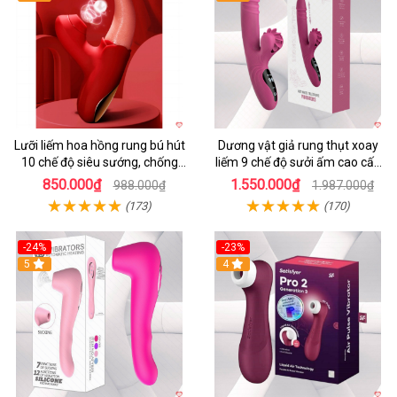
Lưỡi liếm hoa hồng rung bú hút
Dương vật giả rung thụt xoay
10 chế độ siêu sướng, chống
liếm 9 chế độ sưởi ấm cao cấp
nước
Yeain Hot Whell
850.000₫
1.550.000₫
988.000₫
1.987.000₫
(173)
(170)
-24%
-23%
5
4