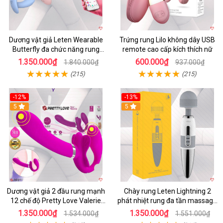
Dương vật giả Leten Wearable
Trứng rung Lilo không dây USB
Butterfly đa chức năng rung
remote cao cấp kích thích nữ
mạnh điều khiển app bluetooth
1.350.000₫
600.000₫
1.840.000₫
937.000₫
(215)
(215)
-12%
-13%
5
5
Dương vật giả 2 đầu rung mạnh
Chày rung Leten Lightning 2
12 chế độ Pretty Love Valerie
phát nhiệt rung đa tần massage
mua ngay
toàn thân kích thích
1.350.000₫
1.350.000₫
1.534.000₫
1.551.000₫