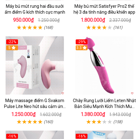
Máy bú mút rung hai đầu sưởi
Máy bú mút Satisfyer Pro2 thế
ấm điểm G kích thích cực mạnh
hệ 3 đa tính năng điều khiển app
950.000₫
1.800.000₫
1.250.000₫
2.337.000₫
(168)
(161)
-22%
-29%
5
3.3
Máy massage điểm G Svakom
Chày Rung Lưỡi Liếm Leten Nhật
Pulse Lite Neo hút sâu cảm ứng
Bản Siêu Mạnh Kích Thích Mua
app bluetooth
Ngay
1.250.000₫
1.380.000₫
1.602.000₫
1.943.000₫
(160)
(158)
-16%
-16%