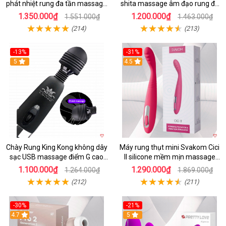
phát nhiệt rung đa tần massage
shita massage âm đạo rung đa
toàn thân kích thích
chế độ
1.350.000₫
1.200.000₫
1.551.000₫
1.463.000₫
(214)
(213)
-13%
-31%
5
4.5
Chày Rung King Kong không dây
Máy rung thụt mini Svakom Cici
sạc USB massage điểm G cao
II silicone mềm mịn massage
cấp kích thích
điểm G cao cấp
1.100.000₫
1.290.000₫
1.264.000₫
1.869.000₫
(212)
(211)
-30%
-21%
4.7
5