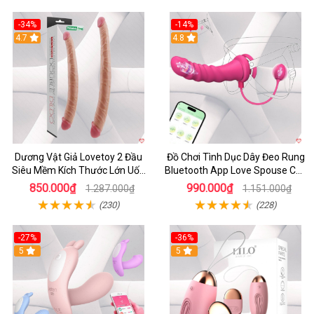
-34%
-14%
4.7
4.8
Dương Vật Giả Lovetoy 2 Đầu
Đồ Chơi Tình Dục Dây Đeo Rung
Siêu Mềm Kích Thước Lớn Uốn
Bluetooth App Love Spouse Cho
Cong
Les
850.000₫
990.000₫
1.287.000₫
1.151.000₫
(230)
(228)
-27%
-36%
5
5