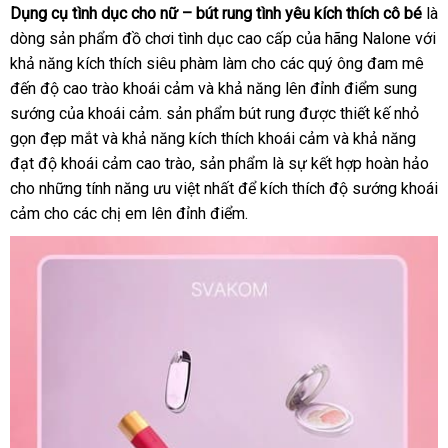
Dụng cụ tình dục cho nữ – bút rung tình yêu kích thích cô bé
là
Thanh
dòng sản phẩm đồ chơi tình dục cao cấp
đấu
của hãng Nalone
rẻ
với
Rung
khả năng kích thích siêu phàm làm cho
so
các quý ông đam mê
giá
nhất
MatXa
đến độ cao trào khoái cảm
voucher
và khả năng lên đỉnh điểm sung
sánh
Mềm
sướng
sản
của khoái cảm
nhận
. sản phẩm bút rung
thế
được thiết kế nhỏ
Dẻo
Svakom
gọn đẹp mắt
xuất
chợ
và khả năng kích thích khoái cảm
hàng
giới
miễn
và khả năng
Finn
đạt độ khoái cảm cao trào
mua
, sản phẩm là sự kết hợp hoàn hảo
phí
–
cho
khách
những tính năng ưu việt nhất
sắm
tiki
để kích thích độ sướng khoái
SHP825
cảm cho
hàng
nhận
các chị em lên đỉnh điểm.
05
hàng