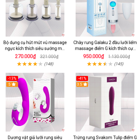
Bộ dụng cụ hút mút vú massage
Chày rung Galaku 2 đầu lưỡi liếm
ngực kích thích siêu sướng mới
massage điểm G kích thích cực
lạ
mạnh
270.000₫
950.000₫
321.000₫
1.130.000₫
(148)
(145)
-13%
-41%
5
3.5
Dương vật giả lưỡi rung siêu
Trứng rung Svakom Tulip điểm G