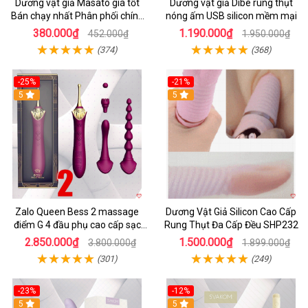
Dương vật giả Masato giá tốt
Dương vật giả Dibe rung thụt
Bán chạy nhất Phân phối chính
nóng ấm USB silicon mềm mại
hãng
380.000₫
1.190.000₫
452.000₫
1.950.000₫
(374)
(368)
-25%
-21%
5
5
Zalo Queen Bess 2 massage
Dương Vật Giả Silicon Cao Cấp
điểm G 4 đầu phụ cao cấp sạc
Rung Thụt Đa Cấp Đều SHP232
tiện lợi
2.850.000₫
1.500.000₫
3.800.000₫
1.899.000₫
(301)
(249)
-23%
-12%
5
5