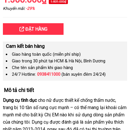
1.831.000₫
Khuyến mãi:
-29%
ĐẶT HÀNG
Cam kết bán hàng
Giao hàng toàn quốc (miễn phí ship)
Giao trong 30 phút tại HCM & Hà Nội, Bình Dương
Che tên sản phẩm khi giao hàng
24/7 Hotline:
0938411000
(bán xuyên đêm 24/24)
Mô tả chi tiết
Dụng cụ tình dục
cho nữ
cũ
được thiết kế chống thấm nước
hướng
,
trang bị 10 tần số rung cực mạnh –
bảng
có thể mang lại khoái cảm
dẫn
mạnh mẽ cho bất kỳ Chị EM nào khi sử dụng dòng sản phẩm
giá
Th
của chúng tôi
danh
. Dụng cụ
chợ
được đánh giá là sản phẩm yêu thích
La
nhất năm 2013-2014
sách
đại
, ngay
chính
sau đó
hàng
đã có tại thị trường trên