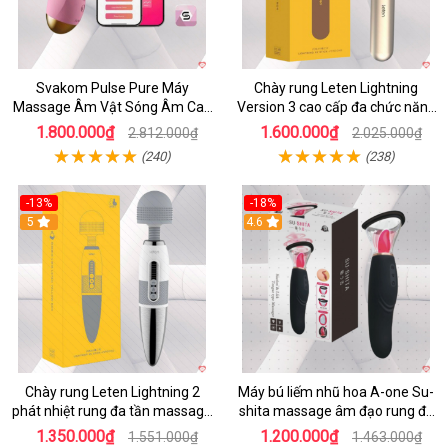
Svakom Pulse Pure Máy
Chày rung Leten Lightning
Massage Âm Vật Sóng Âm Cao
Version 3 cao cấp đa chức năng
Cấp Điều Khiển App Đỉnh
kích thích
1.800.000₫
1.600.000₫
2.812.000₫
2.025.000₫
(240)
(238)
-13%
-18%
5
4.6
Chày rung Leten Lightning 2
Máy bú liếm nhũ hoa A-one Su-
phát nhiệt rung đa tần massage
shita massage âm đạo rung đa
toàn thân kích thích
chế độ
1.350.000₫
1.200.000₫
1.551.000₫
1.463.000₫