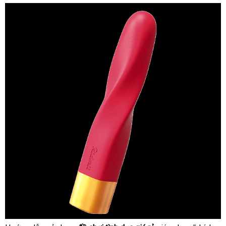
SHP825
09