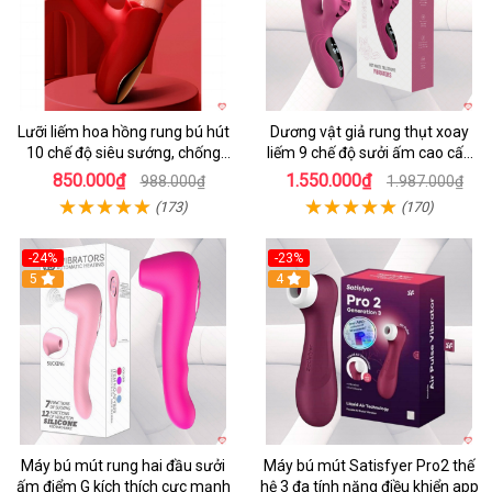
Lưỡi liếm hoa hồng rung bú hút
Dương vật giả rung thụt xoay
10 chế độ siêu sướng, chống
liếm 9 chế độ sưởi ấm cao cấp
nước
Yeain Hot Whell
850.000₫
1.550.000₫
988.000₫
1.987.000₫
(173)
(170)
-24%
-23%
5
4
Máy bú mút rung hai đầu sưởi
Máy bú mút Satisfyer Pro2 thế
ấm điểm G kích thích cực mạnh
hệ 3 đa tính năng điều khiển app