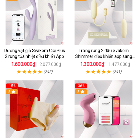
Dương vật giả Svakom Cici Plus
Trứng rung 2 đầu Svakom
2 rung tỏa nhiệt điều khiển App
Shimmer điều khiển app sang
trọng chất lượng
1.600.000₫
1.300.000₫
2.077.000₫
1.477.000₫
(242)
(241)
-15%
-36%
5
5