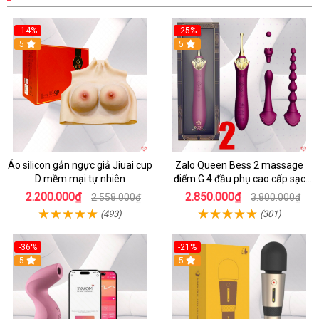
-14%
-25%
5
5
Áo silicon gắn ngực giả Jiuai cup
Zalo Queen Bess 2 massage
D mềm mại tự nhiên
điểm G 4 đầu phụ cao cấp sạc
tiện lợi
2.200.000₫
2.850.000₫
2.558.000₫
3.800.000₫
(493)
(301)
-36%
-21%
5
5