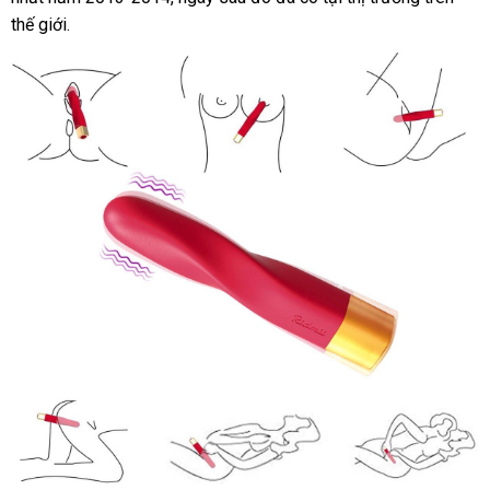
thế giới.
lý
hãng
Hiệu