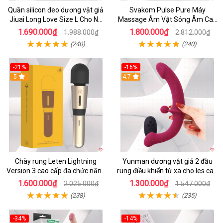
Quần silicon đeo dương vật giả
Svakom Pulse Pure Máy
Jiuai Long Love Size L Cho Nữ
Massage Âm Vật Sóng Âm Cao
Đồng Tính
Cấp Điều Khiển App Đỉnh
1.690.000₫
1.800.000₫
1.988.000₫
2.812.000₫
(240)
(240)
-21%
-16%
5
4.7
Chày rung Leten Lightning
Yunman dương vật giả 2 đầu
Version 3 cao cấp đa chức năng
rung điều khiển từ xa cho les cao
kích thích
cấp
1.600.000₫
1.300.000₫
2.025.000₫
1.547.000₫
(238)
(235)
-34%
-14%