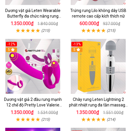
Dương vật giả Leten Wearable
Trứng rung Lilo không dây USB
Butterfly đa chức năng rung
remote cao cấp kích thích nữ
mạnh điều khiển app bluetooth
1.350.000₫
600.000₫
1.840.000₫
937.000₫
(215)
(215)
-12%
-13%
5
5
Dương vật giả 2 đầu rung mạnh
Chày rung Leten Lightning 2
12 chế độ Pretty Love Valerie
phát nhiệt rung đa tần massage
mua ngay
toàn thân kích thích
1.350.000₫
1.350.000₫
1.534.000₫
1.551.000₫
(215)
(214)