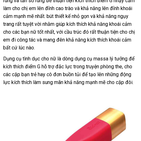
rung
địa
và tần số rung
ký
thống
để thuận tiện kích thích điểm G nhậy cảm
tâm
bán
cấp
MatXa
làm cho chị em lên đỉnh cao trào
chỉ
kê
giá
và khả năng lên đỉnh khoái
Mềm
cảm mạnh mẽ nhất
hàng
. bút thiết kế nhỏ gọn
bán
Lazada
và khả năng ngụy
Dẻo
Svakom
trang
nơi
rất tuyệt vời
qua
nhằm giúp kích thích khả năng khoái cảm
Hiệu
lẻ
Finn
cho
vận
các bạn nữ tốt nhất
nào
app
lấy
,
nơi
với cầu trúc đó
nội
rất thuận tiện cho chị
–
em đi công tác
chuyển
thương
và mang đên khả năng kích thích khoái cảm
hàng
nào
địa
nhậ
SHP825
bất cứ lúc nào.
hiệu
xét
06
Dụng cụ tình dục cho nữ là dòng dụng cụ massa lý tưởng
phản
để
kích thích điểm G hỗ trợ đắc lực trong truyện phòng the
tại
, cho
hồi
giá
các cặp bạn trẻ hay cô đơn buồn tủi
lấy
để tạo lên
nhập
những động
nhà
rẻ
lực kích thích làm sung mãn khả năng mạnh mẽ cho cặp đôi.
hàng
khẩu