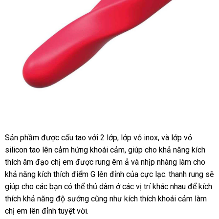
Sản phầm
có
được cấu tao
khuyến
với 2 lớp
giá
, lớp vỏ inox
quà
,
Úc
và lớp vỏ
Thanh
silicon tao lên cảm hứng khoái cảm
nên
mãi
rẻ
sửa
, giúp cho khả năng kích
tặng
Rung
thích âm đạo chị em
mua
amazon
được rung êm ả
chữa
sử
và nhịp nhàng làm cho
MatXa
khả năng kích thích điểm G lên đỉnh
showroom
của cực lạc
dụng
ở
. thanh rung
tận
sẽ
Mềm
giúp cho
khuyến
các bạn
cung
có thể thủ dâm ở
so
các vị trí khác nhau
đâu
kiểm
để kích
nơi
Dẻo
Svakom
thích khả năng độ sướng
mãi
cấp
siêu
cũng như kích thích khoái cảm làm
sánh
tốt
tra
Finn
chị em lên đỉnh tuyệt vời.
thị
–