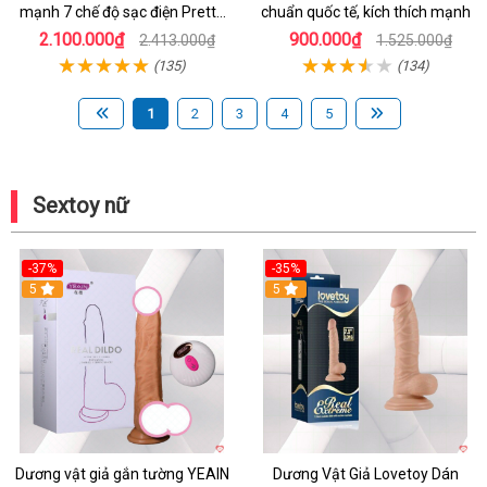
mạnh 7 chế độ sạc điện Pretty
chuẩn quốc tế, kích thích mạnh
Love
2.100.000₫
900.000₫
2.413.000₫
1.525.000₫
(135)
(134)
1
2
3
4
5
Sextoy nữ
-37%
-35%
5
5
Dương vật giả gắn tường YEAIN
Dương Vật Giả Lovetoy Dán