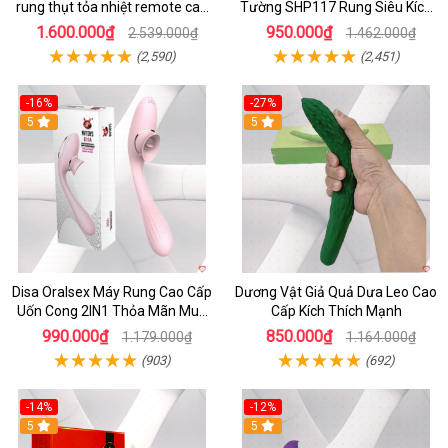
rung thụt tỏa nhiệt remote cao
Tường SHP117 Rung Siêu Kích
cấp
Thích
1.600.000₫
950.000₫
2.539.000₫
1.462.000₫
(2,590)
(2,451)
-16%
-27%
5
5
Disa Oralsex Máy Rung Cao Cấp
Dương Vật Giả Quả Dưa Leo Cao
Uốn Cong 2IN1 Thỏa Mãn Mua
Cấp Kích Thích Mạnh
Ngay
990.000₫
850.000₫
1.179.000₫
1.164.000₫
(903)
(692)
-14%
-12%
5
5