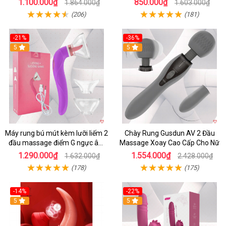
1.100.000₫
850.000₫
1.864.000₫
1.603.000₫
(206)
(181)
-21%
-36%
5
5
Máy rung bú mút kèm lưỡi liếm 2
Chày Rung Gusdun AV 2 Đầu
đầu massage điểm G ngực âm
Massage Xoay Cao Cấp Cho Nữ
đạo
1.290.000₫
1.554.000₫
1.632.000₫
2.428.000₫
(178)
(175)
-14%
-22%
5
5