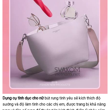
Dụng cụ tình dục cho nữ
bút rung tình yêu
báo
sẽ kích thích độ
Thanh
sướng
đăng
và độ làm tình cho
trung
các chị em
giá
,
cung
được trang bị khả năng
giá
Rung