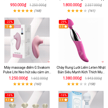
950.000₫
1.800.000₫
1.250.000₫
2.337.000₫
(168)
(161)
-22%
-29%
5
3.3
Máy massage điểm G Svakom
Chày Rung Lưỡi Liếm Leten Nhật
Pulse Lite Neo hút sâu cảm ứng
Bản Siêu Mạnh Kích Thích Mua
app bluetooth
Ngay
1.250.000₫
1.380.000₫
1.602.000₫
1.943.000₫
(160)
(158)
-16%
-16%
4.3
3.8