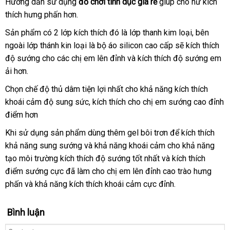
Hướng dẫn sử dụng
đồ chơi tình dục giá rẻ
giúp cho nữ kích
Thanh
thích hưng phấn hơn.
Rung
MatXa
Sản phẩm có 2 lớp kích thích đó là lớp thanh kim loại
tiết
, bên
Mềm
ngoài lớp thánh kin loại là bộ áo silicon cao cấp
đánh
sẽ kích thích
kiệm
Dẻo
độ sướng cho
phân
các chị em lên đỉnh
rẻ
và kích thích độ sướng em
giá
Svakom
ải hơn.
phối
nhất
Finn
–
Chọn chế độ thủ dâm tiện lợi nhất cho khả năng kích thích
SHP825
khoái cảm độ sung sức
tự
, kích thích cho chị em sướng cao đỉnh
08
điểm hơn
động
mua
Khi sử dụng sản phẩm dùng thêm gel bôi trơn
nhập
để kích thích
hàng
khả năng sung sướng
kho
và khả năng khoái cảm cho khả năng
hàng
tạo môi trường kích thích độ sướng tốt nhất
hàng
hàng
và kích thích
điểm sướng cực
tận
đã làm cho chị em lên đỉnh cao trào hưng
nhái
phấn
khách
và khả năng kích thích khoái cảm cực đỉnh.
nơi
hàng
Bình luận