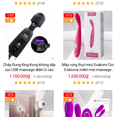
(214)
(213)
-13%
-31%
5
4.5
Chày Rung King Kong không dây
Máy rung thụt mini Svakom Cici
sạc USB massage điểm G cao
II silicone mềm mịn massage
cấp kích thích
điểm G cao cấp
1.100.000₫
1.290.000₫
1.264.000₫
1.869.000₫
(212)
(211)
-30%
-21%
4.7
5