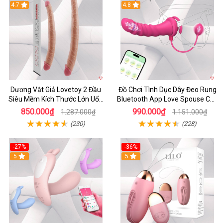
4.7
4.8
Dương Vật Giả Lovetoy 2 Đầu
Đồ Chơi Tình Dục Dây Đeo Rung
Siêu Mềm Kích Thước Lớn Uốn
Bluetooth App Love Spouse Cho
Cong
Les
850.000₫
990.000₫
1.287.000₫
1.151.000₫
(230)
(228)
-27%
-36%
5
5