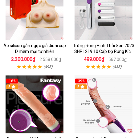
Áo silicon gắn ngực giả Jiuai cup
Trứng Rung Hình Thỏi Son 2023
D mềm mại tự nhiên
SHP1219 10 Cấp Độ Rung Kích
Thích
2.200.000₫
499.000₫
2.558.000₫
567.000₫
(493)
(433)
-16%
-39%
5
5