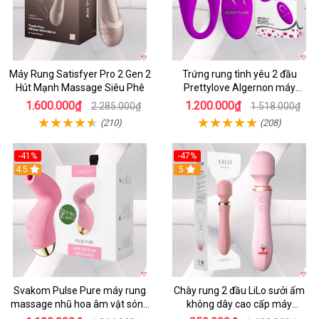
Máy Rung Satisfyer Pro 2 Gen 2
Trứng rung tình yêu 2 đầu
Hút Mạnh Massage Siêu Phê
Prettylove Algernon máy
massage điểm G không dây
1.600.000₫
1.200.000₫
2.285.000₫
1.518.000₫
(210)
(208)
-41%
-47%
4.5
5
Svakom Pulse Pure máy rung
Chày rung 2 đầu LiLo sưởi ấm
massage nhũ hoa âm vật sóng
không dây cao cấp máy
âm
massage G