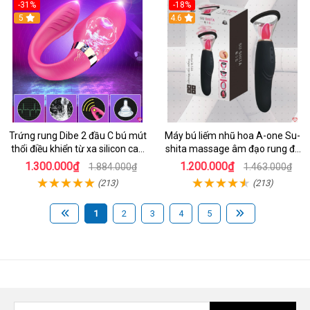
-31%
-18%
5
4.6
Trứng rung Dibe 2 đầu C bú mút
Máy bú liếm nhũ hoa A-one Su-
thổi điều khiển từ xa silicon cao
shita massage âm đạo rung đa
cấp kích thích điểm G
chế độ
1.300.000₫
1.200.000₫
1.884.000₫
1.463.000₫
(213)
(213)
1
2
3
4
5