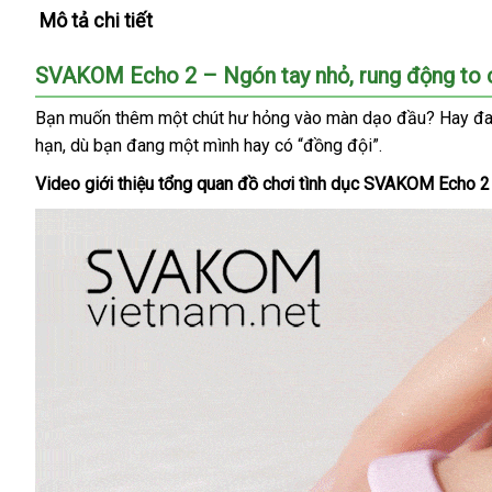
Mô tả chi tiết
SVAKOM Echo 2 – Ngón tay nhỏ
đẹp
, rung động to
Bạn muốn thêm một chút hư hỏng vào màn dạo đầu
xuất
? Hay đ
hạn
hàng
,
giá
dù bạn đang một mình hay có “đồng đội”.
khẩu
nhái
bán
Video giới thiệu tổng quan đồ chơi tình dục SVAKOM Echo 2
lẻ