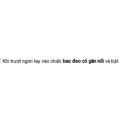
ể
dịch
.
giá
Khi trượt ngón tay vào chiếc
bao đeo có gân nổi
facebook
và bật
vụ
bán
lẻ