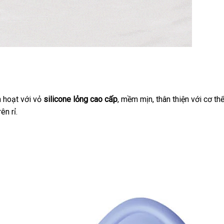
h hoạt
khuyến
với vỏ
silicone lỏng cao cấp
danh
, mềm mịn
đại
, thân thiện
link
với cơ th
ên rỉ.
mãi
sách
lý
web