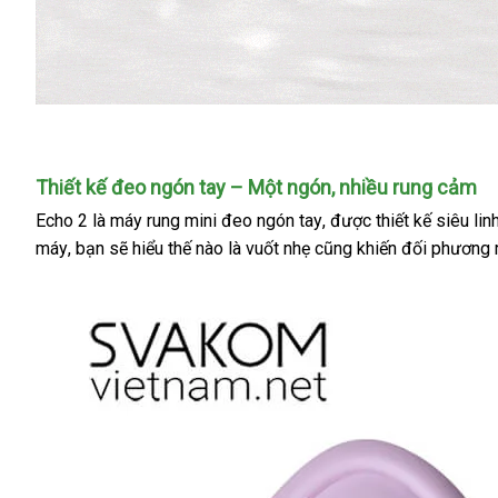
Thiết kế đeo ngón tay – Một ngón
thế
, nhiều rung cảm
giới
Echo 2 là máy rung mini đeo ngón tay
báo
,
dịch
được thiết kế siêu lin
máy
xuất
, bạn
Mỹ
sẽ hiểu thế nào là vuốt nhẹ
thanh
cũng khiến đối phương r
giá
vụ
khẩu
lý