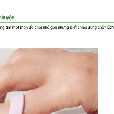
 chuyện
ang tìm một món đồ chơi nhỏ gọn
giá
nhưng biết chiều đúng chỗ
nhập
?
Ech
sỉ
khẩu