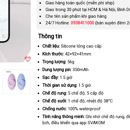
Giao hàng toàn quốc (miễn phí ship)
Giao trong 30 phút tại HCM & Hà Nội, Bình 
Che tên sản phẩm khi giao hàng
24/7 Hotline:
0938411000
(bán xuyên đêm 2
Thông tin
Chất liệu:
Silicone lỏng cao cấp
Kích thước:
42×92×41mm
Trọng lượng:
56g
Dung lượng pin:
350mAh
Sạc đầy:
1.5 giờ
Thời gian sử dụng:
1.5 giờ
Chế độ rung:
5 chế độ
Đức
, 5 cấp độ
Chế độ sưởi:
1 chế độ
khuyến
, nhiệt độ 38°C
mãi
Chống nước:
100% waterproof
Tính năng thông minh:
Ghi nhớ chế độ rung
ch
, đ
lịch
giảm
, điều khiển qua app SVAKOM
hã
giá