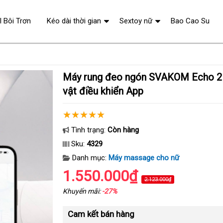
l Bôi Trơn
Kéo dài thời gian
Sextoy nữ
Bao Cao Su
Máy rung đeo ngón SVAKOM Echo 2 kích thích âm
vật điều khiển App
Tình trạng:
Còn hàng
Sku:
4329
Danh mục:
Máy massage cho nữ
1.550.000₫
2.123.000₫
Khuyến mãi:
-27%
Cam kết bán hàng