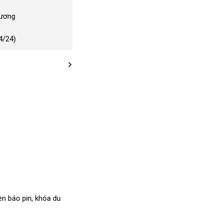
Dương
4/24)
ính
èn báo pin
cửa
, khóa du
ng
hàng