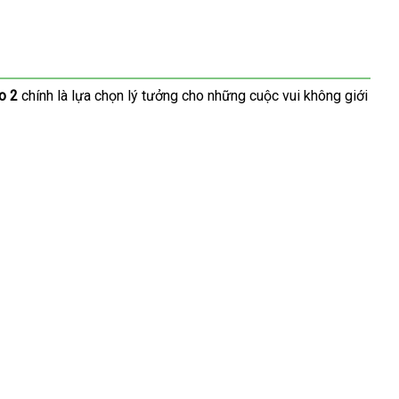
o 2
chính là lựa chọn lý tưởng cho
thế
những cuộc vui không giới
giới