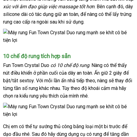
xúc
an
với âm đạo giúp việc massage tốt hơn
nên
thống
.
miễn
Bên cạnh đó
giá
, dây
silicone dài có tác dụng giữ an toàn
toàn
mua
nhận
,
thanh
để nàng
kê
phí
giao
có thể lấy trứng
bán
rung cao cấp ra ngoài sau khi sử dụng.
hàng
lý
hàng
lẻ
10 chế độ rung tích hợp sẵn
Fun Town Crystal Duo
có 10 chế độ rung
giá
. Nàng
đặt
có thể thấy
nút điều khiển ở phần cuối
nhập
của dây an toàn
sỉ
phân
. Ấn giữ 2 giây
hàng
giá
để
bật/tắt sextoy
giá
. Với mỗi lần ấn nhả
khẩu
tại
tiếp theo
phối
trung
, nàng
so
sẽ thay đổi
sỉ
từng tần số rung khác nhau
bán
thảo
. Tùy theo độ khoái cảm
nhà
tâm
sánh
thông
mà hãy
chọn ra kiểu rung yêu thích
lẻ
luận
hỗ
của mình
nổi
nhé.
minh
trợ
tiếng
Chị em
nơi
có thể tự sướng thủ công bằng loại một bi trước
bảo
để
dạo đầu
bán
shopee
nhé
hướng
. Sau đó hãy dùng dụng cụ có rung
giá
để tăng dần
hành