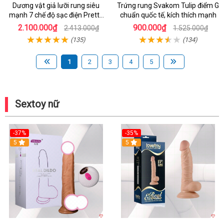
Dương vật giả lưỡi rung siêu
Trứng rung Svakom Tulip điểm G
mạnh 7 chế độ sạc điện Pretty
chuẩn quốc tế, kích thích mạnh
Love
2.100.000₫
900.000₫
2.413.000₫
1.525.000₫
(135)
(134)
1
2
3
4
5
Sextoy nữ
-37%
-35%
5
5