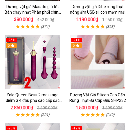
Dương vật giả Masato giá tốt
Dương vật giả Dibe rung thụt
Bán chạy nhất Phân phối chính
nóng ấm USB silicon mềm mại
hãng
380.000₫
1.190.000₫
452.000₫
1.950.000₫
(374)
(368)
-25%
-21%
5
5
Zalo Queen Bess 2 massage
Dương Vật Giả Silicon Cao Cấp
điểm G 4 đầu phụ cao cấp sạc
Rung Thụt Đa Cấp Đều SHP232
tiện lợi
2.850.000₫
1.500.000₫
3.800.000₫
1.899.000₫
(301)
(249)
-23%
-12%