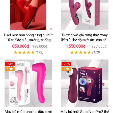
Lưỡi liếm hoa hồng rung bú hút
Dương vật giả rung thụt xoay
10 chế độ siêu sướng, chống
liếm 9 chế độ sưởi ấm cao cấp
nước
Yeain Hot Whell
850.000₫
1.550.000₫
988.000₫
1.987.000₫
(173)
(170)
-24%
-23%
5
4
Máy bú mút rung hai đầu sưởi
Máy bú mút Satisfyer Pro2 thế