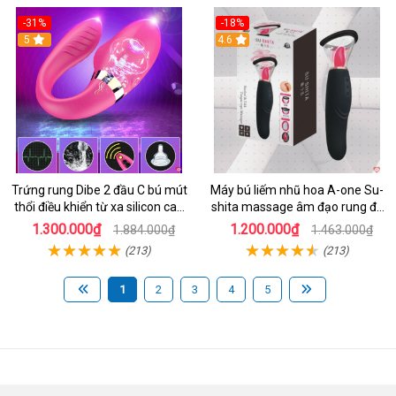
-31%
-18%
5
4.6
Trứng rung Dibe 2 đầu C bú mút
Máy bú liếm nhũ hoa A-one Su-
thổi điều khiển từ xa silicon cao
shita massage âm đạo rung đa
cấp kích thích điểm G
chế độ
1.300.000₫
1.200.000₫
1.884.000₫
1.463.000₫
(213)
(213)
1
2
3
4
5