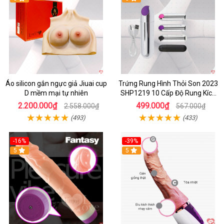
Áo silicon gắn ngực giả Jiuai cup
Trứng Rung Hình Thỏi Son 2023
D mềm mại tự nhiên
SHP1219 10 Cấp Độ Rung Kích
Thích
2.200.000₫
499.000₫
2.558.000₫
567.000₫
(493)
(433)
-16%
-39%
5
5