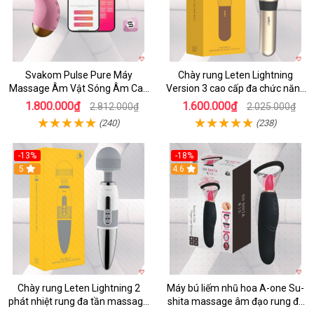
Svakom Pulse Pure Máy
Chày rung Leten Lightning
Massage Âm Vật Sóng Âm Cao
Version 3 cao cấp đa chức năng
Cấp Điều Khiển App Đỉnh
kích thích
1.800.000₫
1.600.000₫
2.812.000₫
2.025.000₫
(240)
(238)
-13%
-18%
5
4.6
Chày rung Leten Lightning 2
Máy bú liếm nhũ hoa A-one Su-
phát nhiệt rung đa tần massage
shita massage âm đạo rung đa