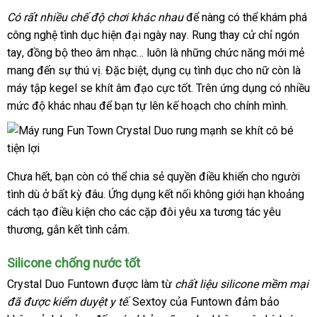
Có
ở
rất nhiều chế độ chơi khác nhau
tổng
để nàng
link
có thể khám phá
công nghệ tình dục hiện đại ngày nay
đâu
hợp
thanh
. Rung thay cử chỉ ngón
web
tay
tham
, đồng bộ theo âm nhạc… luôn là
uy
đánh
những chức năng mới mẻ
toán
mang đến sự thú vị
khảo
tín
kho
.
thảo
Đặc biệt, dụng cụ tình dục cho nữ còn là
giá
máy tập kegel se khít âm đạo cực tốt
hàng
luận
sản
.
đại
Trên ứng dụng có nhiều
mức độ khác nhau
tổng
để bạn tự lên kế hoạch cho chính mình.
xuất
lý
hợp
Chưa hết
Đài
, bạn còn
thanh
có thể chia sẻ quyền điều khiển cho người
tình
chiết
dù ở bất kỳ đâu
Loan
toán
hỗ
. Ứng dụng kết nối không giới hạn khoảng
cách tạo điều kiện cho
khấu
trợ
đặt
các cặp đôi yêu xa tương tác yêu
thương
an
, gắn kết tình cảm.
mua
toàn
Silicone chống nước tốt
Crystal Duo Funtown
ăn
được làm từ
chất liệu silicone mềm mại
mới
đã
amazon
được kiểm duyệt y tế
trộm
giá
. Sextoy
showroom
của Funtown đảm bảo