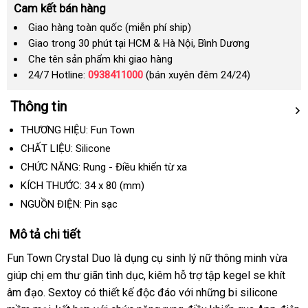
Cam kết bán hàng
Giao hàng toàn quốc (miễn phí ship)
Giao trong 30 phút tại HCM & Hà Nội, Bình Dương
Che tên sản phẩm khi giao hàng
24/7 Hotline:
0938411000
(bán xuyên đêm 24/24)
Thông tin
THƯƠNG HIỆU: Fun Town
CHẤT LIỆU: Silicone
CHỨC NĂNG: Rung - Điều khiển từ xa
KÍCH THƯỚC:
34
x
80
(mm)
NGUỒN ĐIỆN: Pin sạc
Mô tả chi tiết
Fun Town Crystal Duo
là dụng cụ sinh lý nữ thông minh vừa
giúp chị em thư giãn tình dục
xuất
, kiêm hỗ trợ tập kegel se khít
âm đạo
voucher
. Sextoy có thiết kế độc đáo
xứ
shopee
với
lắp
những bi silicone