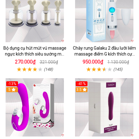
Bộ dụng cụ hút mút vú massage
Chày rung Galaku 2 đầu lưỡi liếm
ngực kích thích siêu sướng mới
massage điểm G kích thích cực
lạ
mạnh
270.000₫
950.000₫
321.000₫
1.130.000₫
(148)
(145)
-13%
-41%
5
3.5