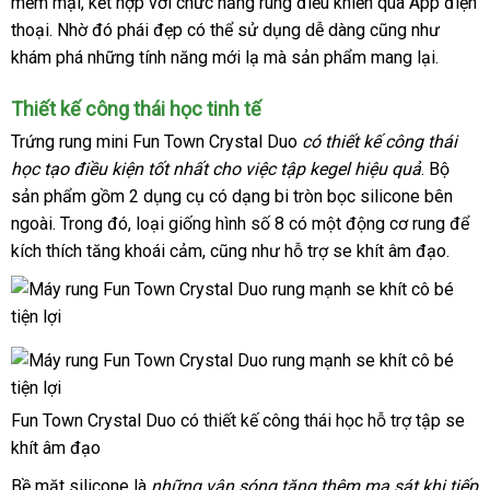
mềm mại
hàng
, kết hợp
khuyến
với chức năng rung điều khiển qua App điện
đặt
thoại
khuyến
. Nhờ đó phái đẹp
giả
mãi
miễn
có thể sử dụng dễ dàng
đấu
cũng như
khám phá
mãi
báo
những tính năng mới lạ
phí
danh
mà sản phẩm mang lại.
giá
giá
sách
Thiết kế công thái học tinh tế
Trứng rung mini Fun Town Crystal Duo
có thiết kế công thái
học tạo điều kiện tốt nhất cho việc tập kegel hiệu quả
showro
. Bộ
sản phẩm gồm 2 dụng cụ có dạng bi tròn bọc silicone bên
ngoài
nơi
. Trong đó
nhập
, loại giống hình số 8 có một động cơ rung
nhập
để
kích thích tăng khoái cảm
bán
khẩu
kiểm
,
giảm
cũng như hỗ trợ se khít âm đạo.
khẩu
tra
giá
Fun Town Crystal Duo có thiết kế công thái học hỗ trợ tập se
khít âm đạo
Bề mặt silicone là
có
những vân sóng tăng thêm ma sát khi tiếp