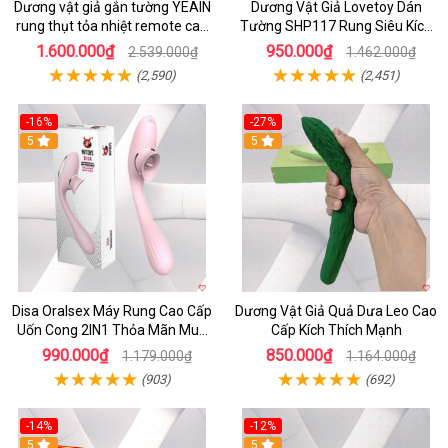
Dương vật giả gắn tường YEAIN
Dương Vật Giả Lovetoy Dán
rung thụt tỏa nhiệt remote cao
Tường SHP117 Rung Siêu Kích
cấp
Thích
1.600.000₫
950.000₫
2.539.000₫
1.462.000₫
(2,590)
(2,451)
-16%
-27%
5
5
Disa Oralsex Máy Rung Cao Cấp
Dương Vật Giả Quả Dưa Leo Cao
Uốn Cong 2IN1 Thỏa Mãn Mua
Cấp Kích Thích Mạnh
Ngay
990.000₫
850.000₫
1.179.000₫
1.164.000₫
(903)
(692)
-14%
-12%
5
5