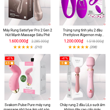
Máy Rung Satisfyer Pro 2 Gen 2
Trứng rung tình yêu 2 đầu
Hút Mạnh Massage Siêu Phê
Prettylove Algernon máy
massage điểm G không dây
1.600.000₫
1.200.000₫
2.285.000₫
1.518.000₫
(210)
(208)
-41%
-47%
4.5
5
Svakom Pulse Pure máy rung
Chày rung 2 đầu LiLo sưởi ấm
massage nhũ hoa âm vật sóng
không dây cao cấp máy