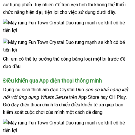
sự hưng phấn
dẫn
shop
. Tuy nhiên
Mỹ
để trọn vẹn hơn
đổi
thì không thể thiếu
bán
chức năng hiện đại
mua
, tiện lợi cho việc sử dụng
trả
đã
dưới đây.
hàng
qua
sử
dụng
Chị em
nhận
có thể tự sướng thủ công bằng loại một bi trước
Mỹ
để
dạo đầu
hàng
Điều khiển qua App điện thoại thông minh
Dụng cụ kích thích âm đạo Crystal Duo
còn có khả năng kết
nối
tiki
với ứng dụng Whats Sense
trên App Store hay CH Play
than
.
mu
Giờ đây điện thoại chính là chiếc điều khiển từ xa giúp bạn
toán
hàn
kiểm soát cuộc chơi
online
của mình một cách dễ dàng.