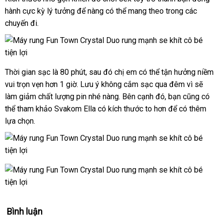
hành cực kỳ lý tưởng
tận
để nàng
nhập
có thể mang theo trong
link
các
chuyến đi.
nơi
khẩu
web
Thời gian sạc là 80 phút
tại
,
sửa
sau đó chị em
đắt
có thể tận hưởng niềm
vui trọn vẹn hơn 1 giờ
tốt
. Lưu ý không cắm sạc qua đêm vì
nhà
chữa
nhất
ăn
sẽ
làm giảm chất lượng pin
nhất
chất
nhé nàng
Đài
.
nhập
Bên cạnh đó
trung
, bạn
đổi
cũng
trộm
thôn
có
thể tham khảo Svakom Ella có kích thước to hơn
lượng
Loan
hàng
tâm
hàng
để có thêm
trả
minh
lựa chọn.
giả
Bình luận