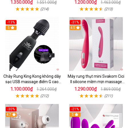
toàn thân kích thích
chế độ
1.350.000₫
1.200.000₫
1.551.000₫
1.463.000₫
(214)
(213)
-13%
-31%
5
4.5
Chày Rung King Kong không dây
Máy rung thụt mini Svakom Cici
sạc USB massage điểm G cao
II silicone mềm mịn massage
cấp kích thích
điểm G cao cấp
1.100.000₫
1.290.000₫
1.264.000₫
1.869.000₫
(212)
(211)
-30%
-21%
4.7
5