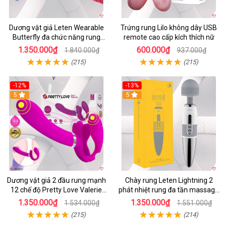
Dương vật giả Leten Wearable
Trứng rung Lilo không dây USB
Butterfly đa chức năng rung
remote cao cấp kích thích nữ
mạnh điều khiển app bluetooth
1.350.000₫
600.000₫
1.840.000₫
937.000₫
(215)
(215)
-12%
-13%
5
5
Dương vật giả 2 đầu rung mạnh
Chày rung Leten Lightning 2
12 chế độ Pretty Love Valerie
phát nhiệt rung đa tần massage
mua ngay
toàn thân kích thích
1.350.000₫
1.350.000₫
1.534.000₫
1.551.000₫
(215)
(214)