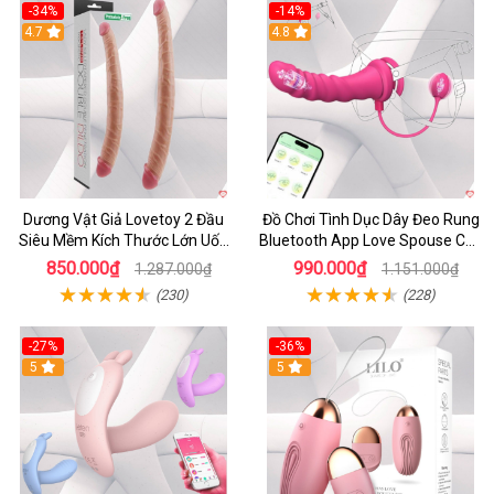
-34%
-14%
4.7
4.8
Dương Vật Giả Lovetoy 2 Đầu
Đồ Chơi Tình Dục Dây Đeo Rung
Siêu Mềm Kích Thước Lớn Uốn
Bluetooth App Love Spouse Cho
Cong
Les
850.000₫
990.000₫
1.287.000₫
1.151.000₫
(230)
(228)
-27%
-36%
5
5