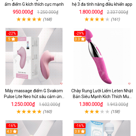
ấm điểm G kích thích cực mạnh
hệ 3 đa tính năng điều khiển app
950.000₫
1.800.000₫
1.250.000₫
2.337.000₫
(168)
(161)
-22%
-29%
5
3.3
Máy massage điểm G Svakom
Chày Rung Lưỡi Liếm Leten Nhật
Pulse Lite Neo hút sâu cảm ứng
Bản Siêu Mạnh Kích Thích Mua
app bluetooth
Ngay
1.250.000₫
1.380.000₫
1.602.000₫
1.943.000₫
(160)
(158)
-16%
-16%
4.3
3.8