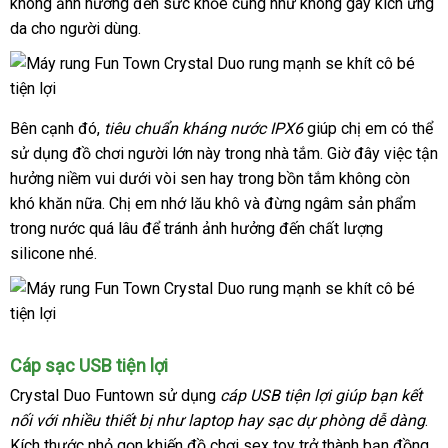
nhất
không ảnh hưởng đến sức khỏe
rẻ
bảo
cũng như không gây kích ứng
da cho người dùng.
hành
lớn
Bên cạnh đó,
tiêu chuẩn kháng nước IPX6
giúp chị em
khuyến
có thể
sử dụng đồ chơi người lớn này trong nhà tắm
tư
.
mua
Giờ đây việc tận
mãi
hưởng niềm vui dưới vòi sen hay trong bồn tắm không còn
vấn
sắm
khó khăn nữa
Đài
. Chị em nhớ lău khô
cửa
và đừng ngâm sản phẩm
trong nước
nổi
quá lâu
Loan
cũ
để tránh ảnh hưởng đến chất lượng
hàng
silicone
shop
nhé.
tiếng
Cáp sạc USB tiện lợi
Crystal Duo Funtown
sử dụng
cáp USB tiện lợi giúp bạn kết
nối
báo
với nhiều thiết bị như laptop hay sạc dự phòng dễ dàng
đổi
.
Kích thước nhỏ gọn khiến đồ chơi sex toy trở thành bạn đồng
giá
trả