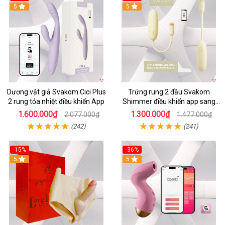
5
5
Dương vật giả Svakom Cici Plus
Trứng rung 2 đầu Svakom
2 rung tỏa nhiệt điều khiển App
Shimmer điều khiển app sang
trọng chất lượng
1.600.000₫
1.300.000₫
2.077.000₫
1.477.000₫
(242)
(241)
-15%
-36%
5
5