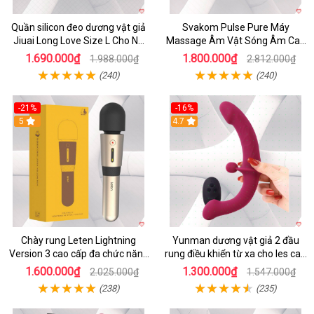
Quần silicon đeo dương vật giả
Svakom Pulse Pure Máy
Jiuai Long Love Size L Cho Nữ
Massage Âm Vật Sóng Âm Cao
Đồng Tính
Cấp Điều Khiển App Đỉnh
1.690.000₫
1.800.000₫
1.988.000₫
2.812.000₫
(240)
(240)
-21%
-16%
5
4.7
Chày rung Leten Lightning
Yunman dương vật giả 2 đầu
Version 3 cao cấp đa chức năng
rung điều khiển từ xa cho les cao
kích thích
cấp
1.600.000₫
1.300.000₫
2.025.000₫
1.547.000₫
(238)
(235)