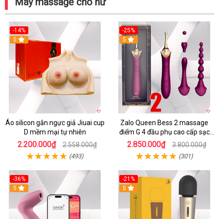
Máy massage cho nữ
-14%
-25%
5
5
Áo silicon gắn ngực giả Jiuai cup
Zalo Queen Bess 2 massage
D mềm mại tự nhiên
điểm G 4 đầu phụ cao cấp sạc
tiện lợi
2.200.000₫
2.850.000₫
2.558.000₫
3.800.000₫
(493)
(301)
-36%
-21%
5
5