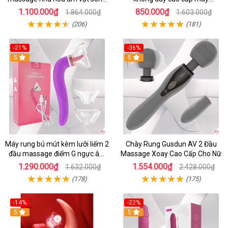
âm
massage G
1.100.000₫
850.000₫
1.864.000₫
1.603.000₫
(206)
(181)
-21%
-36%
5
5
Máy rung bú mút kèm lưỡi liếm 2
Chày Rung Gusdun AV 2 Đầu
đầu massage điểm G ngực âm
Massage Xoay Cao Cấp Cho Nữ
đạo
1.290.000₫
1.554.000₫
1.632.000₫
2.428.000₫
(178)
(175)
-14%
-22%
5
5