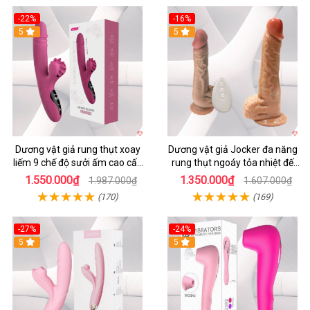
-22%
-16%
5
5
Dương vật giả rung thụt xoay
Dương vật giả Jocker đa năng
liếm 9 chế độ sưởi ấm cao cấp
rung thụt ngoáy tỏa nhiệt đế
Yeain Hot Whell
dính tường
1.550.000₫
1.350.000₫
1.987.000₫
1.607.000₫
(170)
(169)
-27%
-24%
5
5