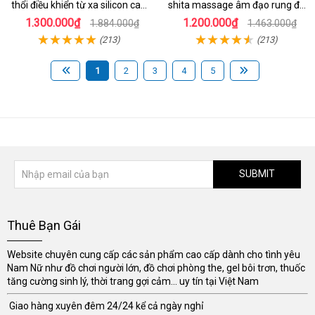
thổi điều khiển từ xa silicon cao
shita massage âm đạo rung đa
cấp kích thích điểm G
chế độ
1.300.000₫
1.200.000₫
1.884.000₫
1.463.000₫
(213)
(213)
1
2
3
4
5
SUBMIT
Thuê Bạn Gái
Website chuyên cung cấp các sản phẩm cao cấp dành cho tình yêu
Nam Nữ như đồ chơi người lớn, đồ chơi phòng the, gel bôi trơn, thuốc
tăng cường sinh lý, thời trang gợi cảm... uy tín tại Việt Nam
Giao hàng xuyên đêm 24/24 kể cả ngày nghỉ