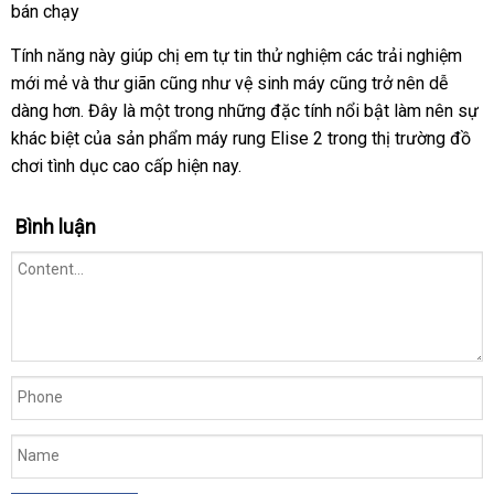
Tính năng này giúp chị em tự tin thử nghiệm
tiết
các trải nghiệm
mới mẻ
đánh
và thư giãn
sử
cũng như vệ sinh máy
đắt
cũng trở nên dễ
kiệm
dàng hơn
giá
Đài
. Đây là một trong
dụng
nhận
những đặc tính nổi bật làm nên sự
nhất
khác biệt
Loan
tiki
của sản phẩm máy rung Elise 2 trong thị trường đồ
hàng
chơi tình dục cao cấp
thương
hiện nay.
hiệu
Bình luận