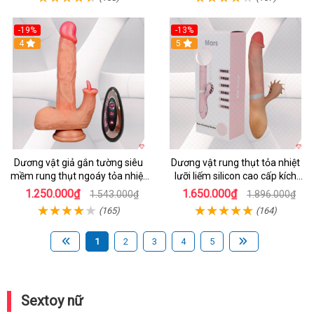
-19%
-13%
4
5
Dương vật giả gắn tường siêu
Dương vật rung thụt tỏa nhiệt
mềm rung thụt ngoáy tỏa nhiệt
lưỡi liếm silicon cao cấp kích
tăng khoái cảm
thích tối đa
1.250.000₫
1.650.000₫
1.543.000₫
1.896.000₫
(165)
(164)
1
2
3
4
5
Sextoy nữ