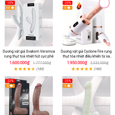
-10%
-23%
4.8
5
Dương vật giả Svakom Veromca
Dương vật giả Cyclone Fire rung
rung thụt toả nhiệt hút cực phê
thụt tỏa nhiệt điều khiển từ xa
kích thích nữ
1.600.000₫
1.950.000₫
1.777.000₫
2.532.000₫
(185)
(180)
-22%
-25%
5
5