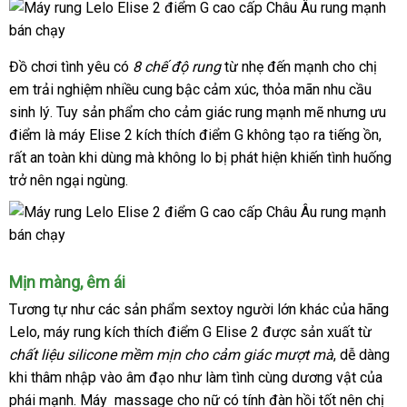
Đồ chơi tình yêu có
8 chế độ rung
từ nhẹ đến mạnh cho chị
em trải nghiệm nhiều cung bậc cảm xúc
giảm
, thỏa mãn nhu cầu
sinh lý
địa
. Tuy sản phẩm cho cảm giác rung mạnh mẽ
giá
bình
nhưng ưu
điểm là máy Elise 2 kích thích điểm G không tạo ra tiếng ồn
chỉ
luận
mới
,
tiết
rất an toàn khi dùng
đã
mà không lo bị phát hiện khiến tình huống
nhất
kiệ
trở nên ngại ngùng.
qua
sử
dụng
Mịn màng
miễn
, êm ái
phí
Tương tự như
đánh
các sản phẩm sextoy người lớn khác
ăn
của hãng
Lelo,
máy rung kích thích điểm G Elise 2
giá
danh
được sản xuất từ
trộm
chất liệu silicone mềm mịn cho cảm giác mượt mà
sách
phân
, dễ dàng
khi thâm nhập vào âm đạo như làm tình cùng dương vật
phối
tốt
của
phái mạnh. Máy massage cho nữ có tính đàn hồi tốt nên chị
nhất