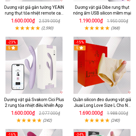
Dương vật giả gắn tường YEAIN
Dương vật giả Dibe rung thụt
rung thụt tỏa nhiệt remote cao
nóng ấm USB silicon mềm mại
cấp
1.600.000₫
1.190.000₫
2.539.000₫
1.950.000₫
(2,590)
(368)
-23%
-15%
5
5
Dương vật giả Svakom Cici Plus
Quần silicon đeo dương vật giả
2 rung tỏa nhiệt điều khiển App
Jiuai Long Love Size L Cho Nữ
Đồng Tính
1.600.000₫
1.690.000₫
2.077.000₫
1.988.000₫
(242)
(240)
-16%
-34%