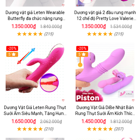
Dương vật giả Leten Wearable
Dương vật giả 2 đầu rung mạnh
Butterfly đa chức năng rung
12 chế độ Pretty Love Valerie
mạnh điều khiển app bluetooth
mua ngay
1.350.000₫
1.350.000₫
1.840.000₫
1.534.000₫
(215)
(215)
-20%
-20%
5
5
Dương Vật Giả Leten Rung Thụt
Dương Vật Giả DiBe Nhật Bản
Sưởi Ấm Siêu Mạnh, Tăng Hưng
Rung Thụt Sưởi Ấm Kích Thích
Phấn
Nữ
1.650.000₫
1.450.000₫
2.062.000₫
1.812.000₫
(210)
(207)