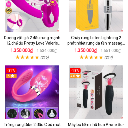
Dương vật giả 2 đầu rung mạnh
Chày rung Leten Lightning 2
12 chế độ Pretty Love Valerie
phát nhiệt rung đa tần massage
mua ngay
toàn thân kích thích
1.350.000₫
1.350.000₫
1.534.000₫
1.551.000₫
(215)
(214)
-31%
-18%
5
4.6
Trứng rung Dibe 2 đầu C bú mút
Máy bú liếm nhũ hoa A-one Su-