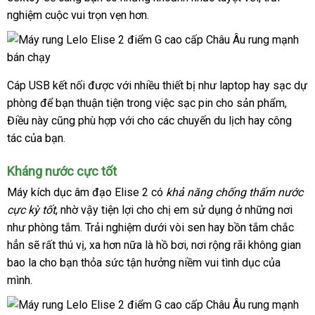
nghiệm cuộc vui trọn vẹn hơn.
giá
minh
vụ
Cáp USB kết nối
chất
được
địa
với nhiều thiết bị như laptop hay sạc dự
phòng
mini
để bạn thuận tiện trong việc sạc pin cho sản phẩm
lượng
chỉ
có
,
Điều này
mua
cũng phù hợp
giảm
với cho
nổi
các chuyến du lịch hay công
nên
tác
kiểm
của bạn.
sắm
giá
tiếng
chọn
tra
Kháng nước cực tốt
Máy kích dục âm đạo Elise 2
có
khả năng chống thấm nước
cực kỳ tốt
quà
, nhờ vậy tiện lợi cho chị em sử dụng ở
đăng
những nơi
như phòng tắm
tặng
xuất
. Trải nghiệm dưới vòi sen hay bồn tắm chắc
ký
hẳn
giá
sẽ
giao
rất thú vị
xứ
so
, xa
giá
hơn nữa là hồ bơi
danh
, nơi rộng rãi không gian
bao la cho bạn thỏa sức tận hưởng niềm vui tình dục
sỉ
hàng
sánh
sỉ
sách
mini
của
mình.