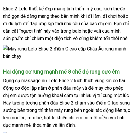
Elise 2 Lelo thiết kế đẹp mang tính thẩm mỹ cao
hướng
, kích thước
nhỏ gọn dễ dàng mang theo bên mình khi đi làm
đẹp
, đi chơi
dẫn
Trung
hoặc
đi du lịch
hỗ
để đáp ứng kịp thời nhu cầu
giá
của
xuất
các chị em
tổng
. Bạn chỉ
Quốc
cần cất "người tình" này vào trong balo
trợ
rẻ
đổi
hoặc vali
khẩu
tự
của mình
hợp
siêu
,
sản phẩm chỉ chiếm một diện tích vô cùng khiêm tốn thôi
trả
động
giá
nhé.
thị
bán
lẻ
Hai động cơ rung mạnh mẽ 8 chế độ rung cực êm
Dụng cụ massage nữ
Lelo Elise 2
kích thích vùng kín có hai
động cơ độc lập nằm ở phần đầu máy
hàng
và đế máy cho phép
chị em
thảo
được tận hưởng khoái cảm tại nhiều vị trí cùng một lúc
Hiệu
s
.
Hãy tưởng tượng phần đầu Elise 2 chạm vào điểm G tạo sung
luận
sướng bên trong
dễ
thì thân máy rung bên ngoài tác động liên tục
lên môi lớn
nhập
, môi bé
dàng
thống
, hột le khiến chị em có một niềm vui tình
dục mạnh mẽ
khẩu
thông
, thỏa mãn
kê
shopee
và lên đỉnh.
minh