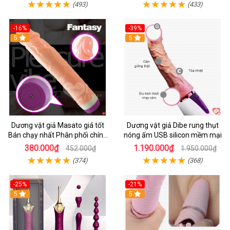
(493)
(433)
-16%
-39%
5
5
Dương vật giả Masato giá tốt
Dương vật giả Dibe rung thụt
Bán chạy nhất Phân phối chính
nóng ấm USB silicon mềm mại
hãng
380.000₫
1.190.000₫
452.000₫
1.950.000₫
(374)
(368)
-25%
-21%
5
5