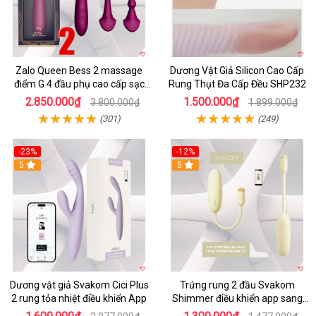
Zalo Queen Bess 2 massage
Dương Vật Giả Silicon Cao Cấp
điểm G 4 đầu phụ cao cấp sạc
Rung Thụt Đa Cấp Đều SHP232
tiện lợi
2.850.000₫
1.500.000₫
3.800.000₫
1.899.000₫
(301)
(249)
-23%
-12%
5
5
Dương vật giả Svakom Cici Plus
Trứng rung 2 đầu Svakom
2 rung tỏa nhiệt điều khiển App
Shimmer điều khiển app sang
trọng chất lượng