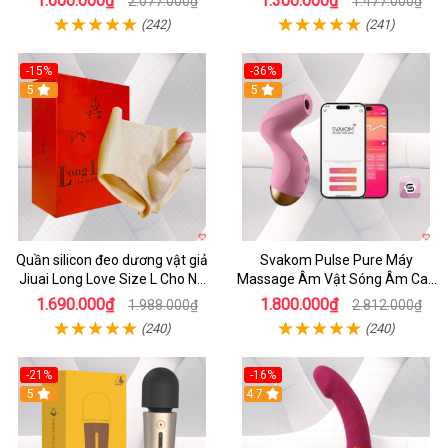
1.600.000₫
1.300.000₫
2.077.000₫
1.477.000₫
(242)
(241)
-15%
-36%
5
5
Quần silicon đeo dương vật giả
Svakom Pulse Pure Máy
Jiuai Long Love Size L Cho Nữ
Massage Âm Vật Sóng Âm Cao
Đồng Tính
Cấp Điều Khiển App Đỉnh
1.690.000₫
1.800.000₫
1.988.000₫
2.812.000₫
(240)
(240)
-21%
-16%
5
4.7