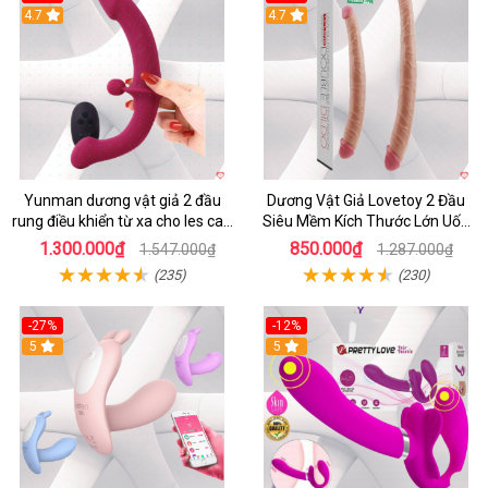
4.7
4.7
Yunman dương vật giả 2 đầu
Dương Vật Giả Lovetoy 2 Đầu
rung điều khiển từ xa cho les cao
Siêu Mềm Kích Thước Lớn Uốn
cấp
Cong
1.300.000₫
850.000₫
1.547.000₫
1.287.000₫
(235)
(230)
-27%
-12%
5
5