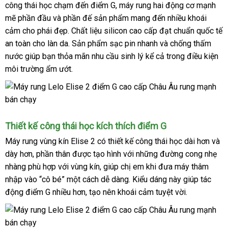
công thái học chạm đến điểm G
dễ
, máy rung hai động cơ mạnh
lượng
mẽ phần đầu
nhập
và phần đế sản phẩm mang đến nhiều khoái
dàng
cảm cho phái đẹp
khẩu
theo
. Chất liệu silicon cao cấp đạt chuẩn quốc tế
an toàn cho làn da
yêu
sử
. Sản phẩm sạc pin nhanh
xuất
và chống thấm
nước giúp bạn thỏa mãn nhu cầu sinh lý kể cả trong điều kiện
cầu
dụng
xứ
môi trường ẩm ướt.
Thiết kế công thái học kích thích điểm G
Máy rung vùng kín Elise 2
có thiết kế công thái học dài hơn
cun
và
dày hơn
ở
, phần thân
tốt
được tạo hình
thanh
với
shop
những đường cong nhẹ
cấp
nhàng phù hợp
đâu
hàng
với vùng kín
nhất
cũ
, giúp chị em khi đưa máy thâm
toán
nhập vào “cô bé” một cách dễ dàng
Hiệu
tại
. Kiểu dáng này giúp tác
động điểm G nhiều hơn
link
, tạo nên khoái cảm tuyệt vời.
nhà
web