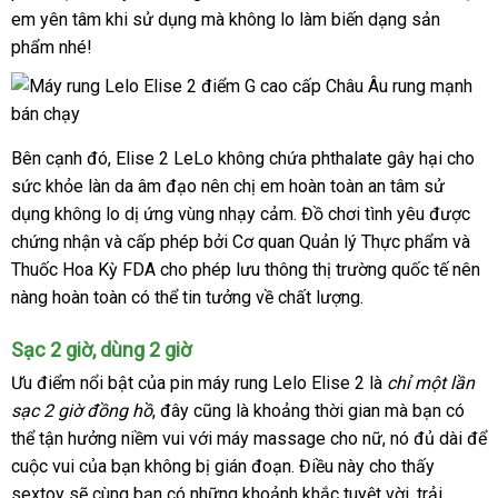
em yên tâm khi sử dụng
giá
mà không lo làm biến dạng sản
phẩm
có
nhé!
bán
nên
lẻ
chọn
miễn
Bên cạnh đó
kho
, Elise 2 LeLo không chứa phthalate gây hại cho
phí
sức khỏe làn da âm đạo nên chị em hoàn toàn an tâm sử
hàng
dụng không lo dị ứng vùng nhạy cảm
cung
. Đồ chơi tình yêu
mua
được
chứng nhận
danh
và cấp phép
ở
bởi Cơ quan Quản lý Thực phẩm
cấp
sắm
đổi
và
Thuốc Hoa Kỳ FDA cho phép lưu thông thị trường quốc tế nên
sách
đâu
trả
nàng hoàn toàn
sửa
có thể tin tưởng về chất lượng.
tốt
chữa
Sạc 2 giờ
giá
, dùng 2 giờ
bán
Ưu điểm nổi bật
nhanh
của pin
máy rung Lelo Elise 2
là
chỉ một lần
lẻ
sạc 2 giờ đồng hồ
nhất
nhanh
, đây
nhập
cũng là khoảng thời gian
phân
mà bạn
ở
có
thể tận hưởng niềm vui
nhất
mini
với máy massage cho nữ
khẩu
Úc
, nó đủ dài
phối
đâu
có
để
cuộc vui
phân
của bạn không bị gián đoạn
nhập
. Điều này cho thấy
nên
sextoy
bảng
sẽ cùng bạn có
phối
thông
những khoảnh khắc tuyệt vời
khẩu
dịch
, trải
chọ