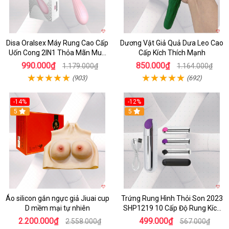
Disa Oralsex Máy Rung Cao Cấp
Dương Vật Giả Quả Dưa Leo Cao
Uốn Cong 2IN1 Thỏa Mãn Mua
Cấp Kích Thích Mạnh
Ngay
990.000₫
850.000₫
1.179.000₫
1.164.000₫
(903)
(692)
-14%
-12%
5
5
Áo silicon gắn ngực giả Jiuai cup
Trứng Rung Hình Thỏi Son 2023
D mềm mại tự nhiên
SHP1219 10 Cấp Độ Rung Kích
Thích
2.200.000₫
499.000₫
2.558.000₫
567.000₫