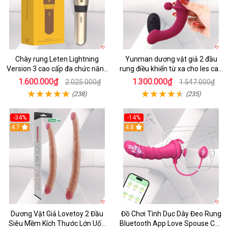
Chày rung Leten Lightning
Yunman dương vật giả 2 đầu
Version 3 cao cấp đa chức năng
rung điều khiển từ xa cho les cao
kích thích
cấp
1.600.000₫
1.300.000₫
2.025.000₫
1.547.000₫
(238)
(235)
-34%
-14%
4.7
4.8
Dương Vật Giả Lovetoy 2 Đầu
Đồ Chơi Tình Dục Dây Đeo Rung
Siêu Mềm Kích Thước Lớn Uốn
Bluetooth App Love Spouse Cho