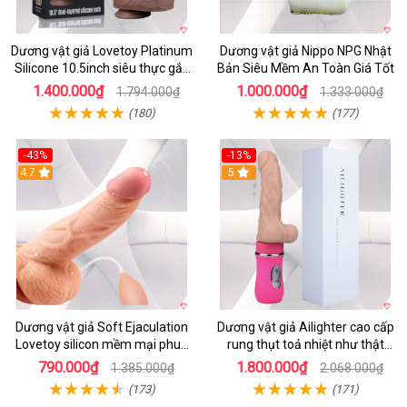
Dương vật giả Lovetoy Platinum
Dương vật giả Nippo NPG Nhật
Silicone 10.5inch siêu thực gắn
Bản Siêu Mềm An Toàn Giá Tốt
tường
1.400.000₫
1.000.000₫
1.794.000₫
1.333.000₫
(180)
(177)
-43%
-13%
4.7
5
Dương vật giả Soft Ejaculation
Dương vật giả Ailighter cao cấp
Lovetoy silicon mềm mại phun
rung thụt toả nhiệt như thật
nước kích thích
tăng khoái cảm
790.000₫
1.800.000₫
1.385.000₫
2.068.000₫
(173)
(171)