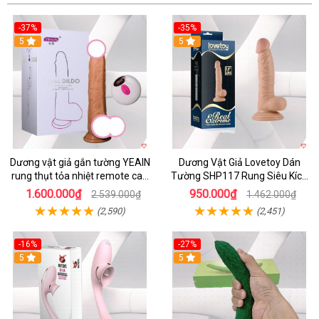
-37%
-35%
5
5
Dương vật giả gắn tường YEAIN
Dương Vật Giả Lovetoy Dán
rung thụt tỏa nhiệt remote cao
Tường SHP117 Rung Siêu Kích
cấp
Thích
1.600.000₫
950.000₫
2.539.000₫
1.462.000₫
(2,590)
(2,451)
-16%
-27%
5
5