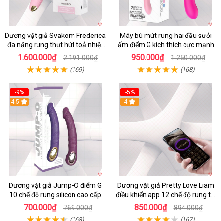
Dương vật giả Svakom Frederica
Máy bú mút rung hai đầu sưởi
đa năng rung thụt hút toả nhiệt
ấm điểm G kích thích cực mạnh
siêu phê
1.600.000₫
950.000₫
2.191.000₫
1.250.000₫
(169)
(168)
-9%
-5%
4.5
4
Dương vật giả Jump-O điểm G
Dương vật giả Pretty Love Liam
10 chế độ rung silicon cao cấp
điều khiển app 12 chế độ rung tai
thỏ siêu hot
700.000₫
850.000₫
769.000₫
894.000₫
(168)
(167)