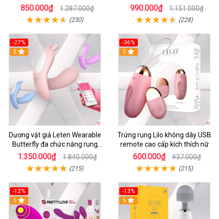
Cong
Les
850.000₫
990.000₫
1.287.000₫
1.151.000₫
(230)
(228)
-27%
-36%
5
5
Dương vật giả Leten Wearable
Trứng rung Lilo không dây USB
Butterfly đa chức năng rung
remote cao cấp kích thích nữ
mạnh điều khiển app bluetooth
1.350.000₫
600.000₫
1.840.000₫
937.000₫
(215)
(215)
-12%
-13%
5
5