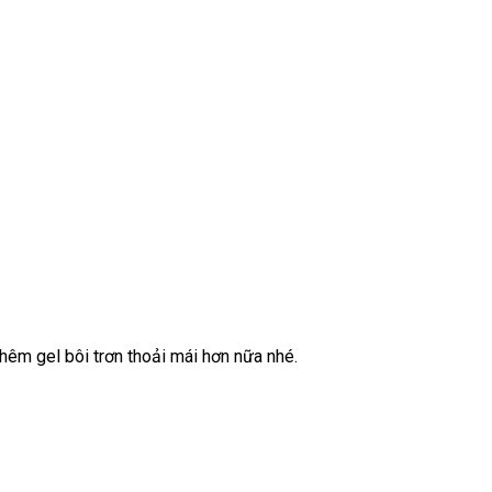
thêm gel bôi trơn thoải mái
chợ
hơn nữa
tự
nhé.
động