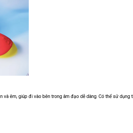
ịn
nội
và êm,
giúp đi vào bên trong âm đạo dễ dàng
mua
. Có thể sử dụng 
địa
sắm