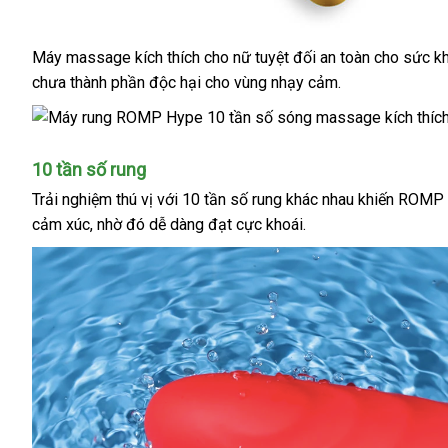
Máy massage kích thích cho nữ
nhập
tuyệt đối an toàn cho sức 
chưa thành phần độc hại cho vùng nhạy cảm.
khẩu
10 tần số rung
Trải nghiệm thú vị
link
với 10 tần số rung khác nhau khiến ROMP
cảm xúc
bảng
, nhờ đó dễ dàng đạt cực khoái.
web
giá