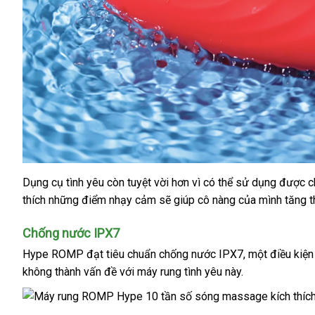
Dụng cụ tình yêu còn tuyệt vời hơn vì
nhập
có thể sử dụng
giá
được 
thích
amazon
những điểm nhạy cảm
nội
sẽ giúp cô nàng
khẩu
tổng
của mình tăng 
rẻ
địa
hợp
Chống nước IPX7
Hype ROMP đạt
tiêu chuẩn chống nước IPX7
hướng
, một điều kiện
không thành vấn đề
đổi
với máy rung tình yêu này.
dẫn
trả