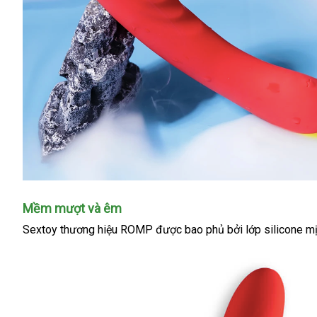
Mềm mượt
nhập
và êm
khẩu
Sextoy thương hiệu ROMP
lớn
được
bao phủ
Thái
bởi lớp silicone m
Lan