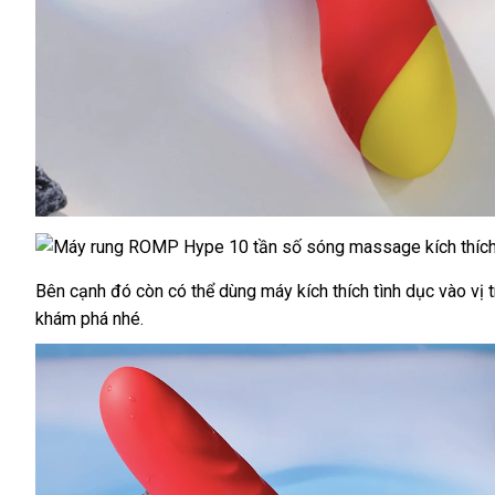
xuất
Bên cạnh đó còn
dễ
có thể dùng máy kích thích tình dục vào vị
khẩu
khám phá
link
nhé.
dàng
web