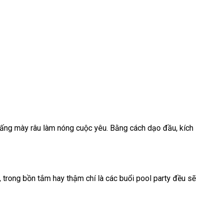
đấng mày râu làm nóng cuộc yêu
sửa
. Bằng cách dạo đầu
đặt
, kích
chữa
hàng
đấu
, trong bồn tắm hay thậm chí là
thế
các buổi pool party đều
miễn
sẽ
giá
giới
phí