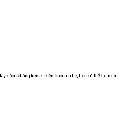
 đây
chiết
cũng không kém gì bên trong cô bé
tiết
, bạn
Trung
có thể tự mình
khấu
kiệm
Quốc