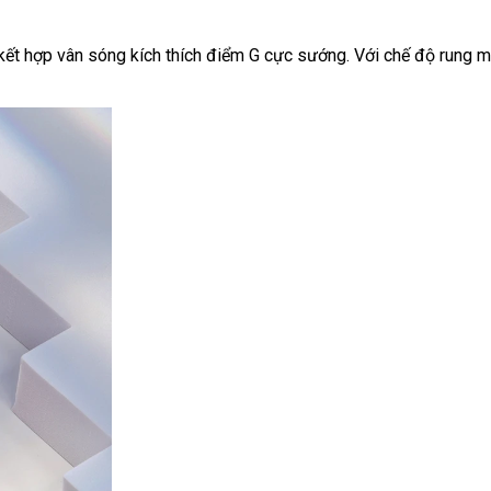
kết hợp vân sóng
kích thích điểm G cực sướng
đăng
. Với chế độ rung
ký