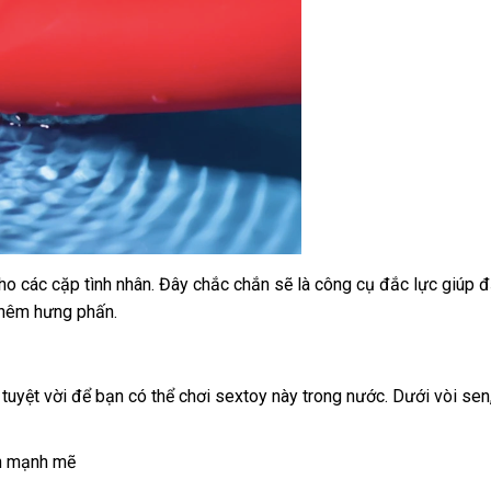
cho
mua
các cặp tình nhân
tiki
. Đây chắc chắn
xuất
sẽ là công cụ đắc lực giúp 
thêm hưng phấn.
sắm
xứ
 tuyệt vời
thanh
để bạn
hàng
có thể chơi sextoy này trong nước
lớn
. Dưới vòi sen
toán
giả