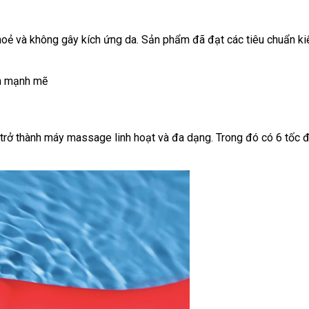
khoẻ
giá
và không gây kích ứng da
dịch
. Sản phẩm
giá
đã đạt
amazon
các tiêu chuẩn k
rẻ
vụ
bán
 trở thành máy massage linh hoạt
khuyến
và đa dạng
đổi
. Trong đó có
6 tốc 
mãi
trả