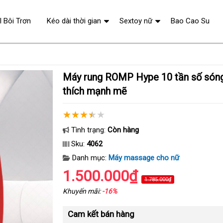
l Bôi Trơn
Kéo dài thời gian
Sextoy nữ
Bao Cao Su
Máy rung ROMP Hype 10 tần số sóng massage kích
thích mạnh mẽ
Tình trạng:
Còn hàng
Sku:
4062
Danh mục:
Máy massage cho nữ
1.500.000₫
1.785.000₫
Khuyến mãi:
-16%
Cam kết bán hàng