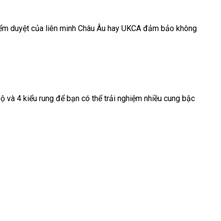
iểm duyệt
phụ
của liên minh Châu Âu hay UKCA đảm bảo không
kiện
độ
hàng
và 4 kiểu rung
nội
để bạn
siêu
có thể trải nghiệm nhiều cung bậc
giả
địa
thị