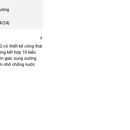
Dương
4/24)
có thíết kế công thái
óng kết hợp 10 kiểu
m giác sung sướng
ắm nhờ chống nước