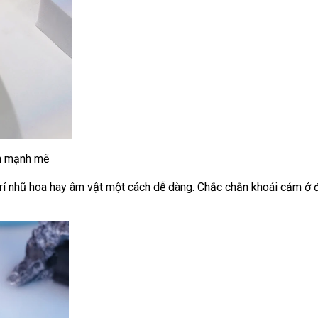
 trí nhũ hoa hay âm vật một cách dễ dàng
hỗ
.
Nhật
Chắc chắn khoái cảm ở
trợ
Bản