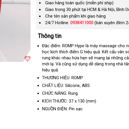
Giao hàng toàn quốc (miễn phí ship)
Giao trong 30 phút tại HCM & Hà Nội, Bình 
Che tên sản phẩm khi giao hàng
24/7 Hotline:
0938411000
(bán xuyên đêm 2
Thông tin
Đặc điểm: ROMP Hype là máy massage cho nữ 
học kích thích điểm G hiệu quả
đại
. Kết cấu vân s
rung khác nhau hứa hẹn
bền
sẽ mang lại
lý
giá
những cả
mới lạ
qua
. Và
lừa
cũng sử dụng dễ dàng trong nhà t
rẻ
hiệu quả.
app
đảo
THƯƠNG HIỆU: ROMP
CHẤT LIỆU: Silicone
xách
, ABS
tay
CHỨC NĂNG: Rung
KÍCH THƯỚC:
37
x
130
(mm)
NGUỒN ĐIỆN: Pin sạc