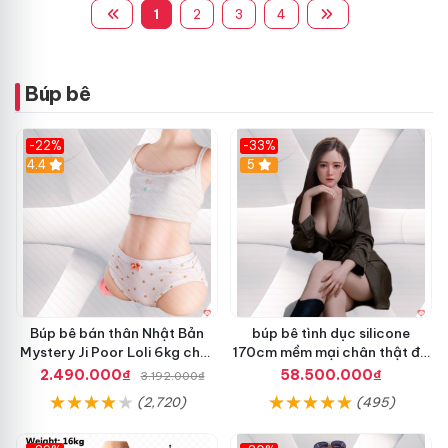
1
2
3
4
Búp bê
-22%
-33%
4.4
5
Búp bê bán thân Nhật Bản
búp bê tình dục silicone
Mystery Ji Poor Loli 6kg chất
170cm mềm mại chân thật đồ
liệu TPE cao cấp
chơi người lớn cao cấp
2.490.000₫
58.500.000₫
3.192.000₫
(2,720)
(495)