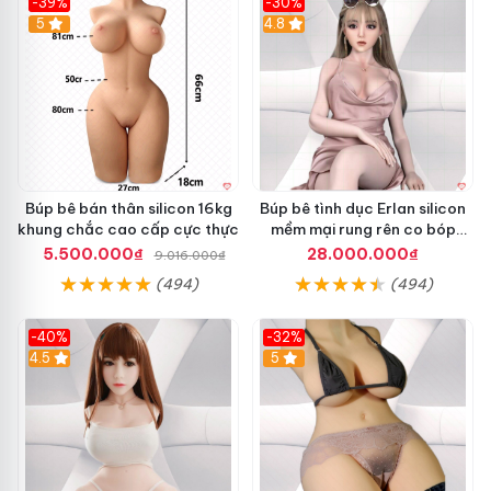
-39%
-30%
5
4.8
Búp bê bán thân silicon 16kg
Búp bê tình dục Erlan silicon
khung chắc cao cấp cực thực
mềm mại rung rên co bóp
1m58
5.500.000₫
28.000.000₫
9.016.000₫
(494)
(494)
-40%
-32%
4.5
5