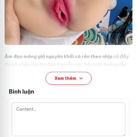
Âm đạo mông giả nguyên khối có rên theo nhịp
có đầy
đủ bộ phận như âm đạo
khuyến mãi
, hậu môn
hướng dẫn
và mông giúp anh em tha hồ
gần nhất
mà thực hiện đủ tư
Xem thêm
thế mình muốn
giao hàng
mà chưa từng thử
có nên chọn
được
bình luận
với người yêu từ đó giúp anh em có
hướng
Bình luận
dẫn
những trải nghiệm mới kích thích hơn
Nhật Bản
và
hưng phấn hơn
Ưu điểm
Trung Quốc
của Âm đạo mông
giả nguyên khối có rên theo nhịp