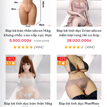
Búp bê bán thân silicon 16kg
Búp bê tình dục Erlan silicon
khung chắc cao cấp cực thực
mềm mại rung rên co bóp
1m58
5.500.000₫
28.000.000₫
9.016.000₫
(494)
(494)
-40%
-32%
4.5
5
Không
dịch vụ
những thế
đánh giá
các anh còn
tốt nhất
có
Búp bê tình dục bán thân 14kg
Búp bê tình dục ManMiao
thể thử cảm giác quan hệ bằng cửa sau khi sử dung
Âm