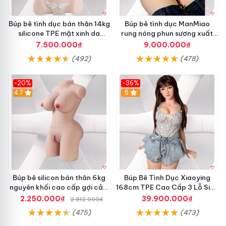
Búp bê tình dục bán thân 14kg
Búp bê tình dục ManMiao
silicone TPE mặt xinh da
rung nóng phun sương xuất
trắng hồng
tinh cực phê
7.500.000₫
9.000.000₫
(492)
(478)
-20%
-36%
4.7
5
Búp bê silicon bán thân 6kg
Búp Bê Tình Dục Xiaoying
nguyên khối cao cấp gợi cảm
168cm TPE Cao Cấp 3 Lỗ Siêu
giá tốt
Thật
2.250.000₫
39.900.000₫
2.812.000₫
(475)
(473)