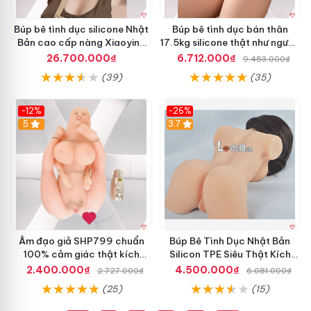
Búp bê tình dục silicone Nhật
Búp bê tình dục bán thân
Bản cao cấp nàng Xiaoying
17.5kg silicone thật như người,
dễ thương kích thích
giá tốt
26.700.000₫
6.712.000₫
9.453.000₫
(39)
(35)
-12%
-26%
5
3.7
Âm đạo giả SHP799 chuẩn
Búp Bê Tình Dục Nhật Bản
100% cảm giác thật kích
Silicon TPE Siêu Thật Kích
thích người dùng
Thích Mua Ngay
2.400.000₫
4.500.000₫
2.727.000₫
6.081.000₫
(25)
(15)