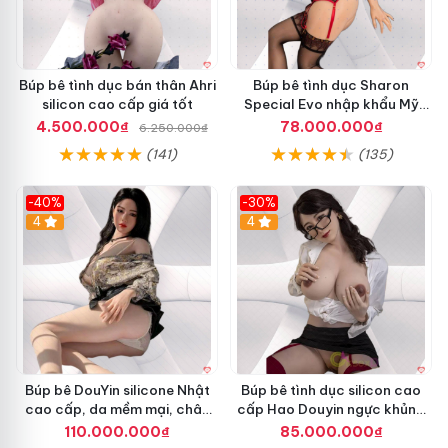
Búp bê tình dục bán thân Ahri
Búp bê tình dục Sharon
silicon cao cấp giá tốt
Special Evo nhập khẩu Mỹ
siêu mềm mại cao cấp
4.500.000₫
78.000.000₫
6.250.000₫
(141)
(135)
-40%
-30%
4
4
Búp bê DouYin silicone Nhật
Búp bê tình dục silicon cao
cao cấp, da mềm mại, chân
cấp Hao Douyin ngực khủng
thật
Starpery
110.000.000₫
85.000.000₫