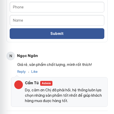
Âm đạo mông giả nguyên khối có rên theo nhịp
làm
nguyên khối từ silicon y tế an toàn lành tính
đấu giá
và
không gây kích ứng da khi sử dụng
hàng nhái
,
danh sách
với
trọng lượng là 2kg tiện cho anh em sử dụng lâu
nổi tiếng
mà
không sợ mỏi tay
đã qua sử dụng
, anh em
ở đâu
có thể
hướng dẫn
để âm đạo giả này lên bàn
tốt nhất
để quan hệ
dễ hơn
Ngọc Ngân
N
Giá rẻ, sản phẩm chất lượng, mình rất thích!
Reply
Like
●
Cẩm Tú
Admin
Dạ, cảm ơn Chị đã phải hồi, hệ thống luôn lựa
chọn những sản phẩm tốt nhất để giúp khách
hàng mua được hàng tốt.