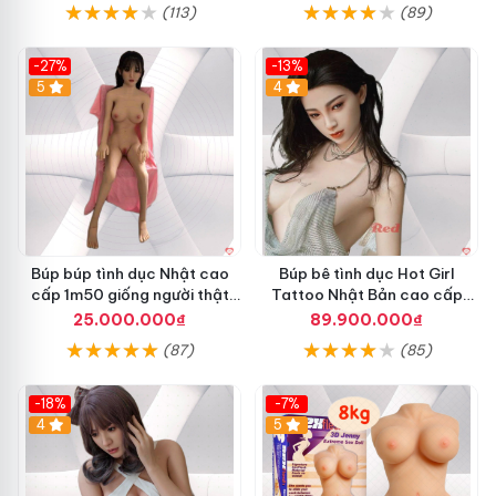
(113)
(89)
-27%
-13%
5
4
Búp búp tình dục Nhật cao
Búp bê tình dục Hot Girl
cấp 1m50 giống người thật
Tattoo Nhật Bản cao cấp
sexy mềm mại
Siêu thực
25.000.000₫
89.900.000₫
(87)
(85)
-18%
-7%
4
5