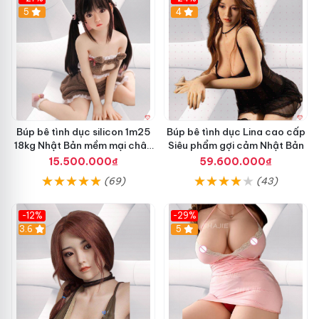
5
4
Búp bê tình dục silicon 1m25
Búp bê tình dục Lina cao cấp
18kg Nhật Bản mềm mại chân
Siêu phẩm gợi cảm Nhật Bản
thực giá tốt
15.500.000₫
59.600.000₫
(69)
(43)
-12%
-29%
3.6
5