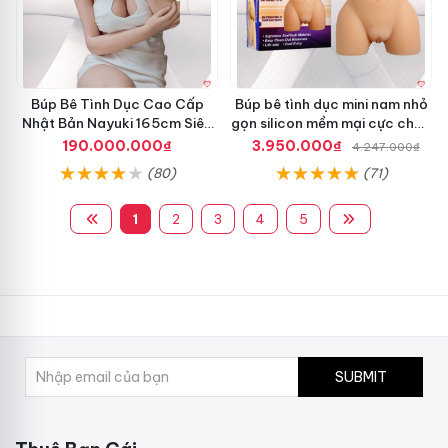
Búp Bê Tình Dục Cao Cấp
Búp bê tình dục mini nam nhỏ
Nhật Bản Nayuki 165cm Siêu
gọn silicon mềm mại cực chân
Thực
thực
190.000.000₫
3.950.000₫
4.247.000₫
(80)
(71)
1
2
3
4
5
SUBMIT