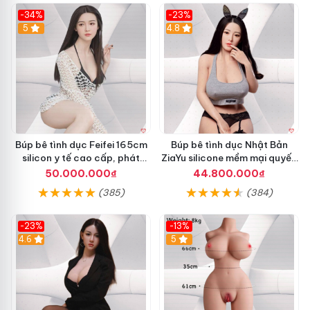
-34%
-23%
5
4.8
Búp bê tình dục Feifei 165cm
Búp bê tình dục Nhật Bản
silicon y tế cao cấp, phát
ZiaYu silicone mềm mại quyến
tiếng thật, chơi cực đã
rũ
50.000.000₫
44.800.000₫
(385)
(384)
-23%
-13%
4.6
5