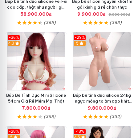
Búp bê tình dục silicone Fei Fei
Búp bê silicon nguyên khối 1m
cao cấp, thật như người, giá
gái xinh giá rẻ chân thực
tốt
58.900.000₫
9.900.000₫
9.900.000₫
(365)
(363)
-36%
-29%
4.3
5
Búp Bê Tình Dục Mini Silicone
Búp bê tình dục silicon 24kg
54cm Giá Rẻ Mềm Mại Thật
ngực mông to âm đạo khít
thật giá tốt
7.800.000₫
9.800.000₫
(358)
(332)
Hướng dẫn sử dụng Âm đạo mông giả nguyên
khối có rên theo nhịp
-28%
-18%
5
4.5