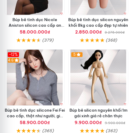
Búp bê tình dục Nicole
Búp bê tình dục silicon nguyên
Aniston silicon cao cấp an
khối 8kg cao cấp đẹp tự nhiên
toàn giá tốt
58.000.000₫
2.850.000₫
3.275.000₫
(379)
(368)
-12%
5
4.6
Búp bê tình dục silicone Fei Fei
Búp bê silicon nguyên khối 1m
cao cấp, thật như người, giá
gái xinh giá rẻ chân thực
tốt
58.900.000₫
9.900.000₫
9.900.000₫
(365)
(363)