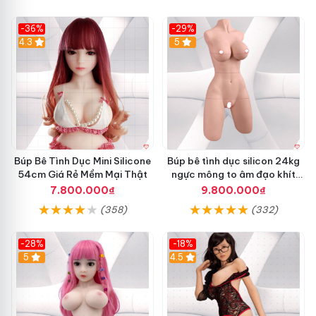
-36%
-29%
4.3
5
Búp Bê Tình Dục Mini Silicone
Búp bê tình dục silicon 24kg
54cm Giá Rẻ Mềm Mại Thật
ngực mông to âm đạo khít
thật giá tốt
7.800.000₫
9.800.000₫
(358)
(332)
-28%
-18%
5
4.5