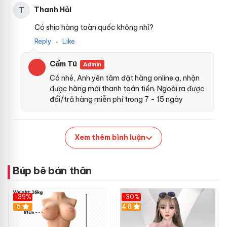
Thanh Hải
T
Có ship hàng toàn quốc không nhỉ?
Reply
Like
●
Cẩm Tú
Admin
Có nhé, Anh yên tâm đặt hàng online ạ, nhận
được hàng mới thanh toán tiền. Ngoài ra được
đổi/trả hàng miễn phí trong 7 - 15 ngày
Âm đạo mông giả nguyên khối
có rên theo nhịp có bờ
mông quyến rũ khiến anh em nhìn
hàng giả
đã hưng phấn
nhận hàng
, thêm âm đạo giả hồng hào khít rịt
shopee
, khi
Xem thêm bình luận
cho dương vật vào trong anh em
dễ dàng
sẽ cảm nhận độ
bót sát
phản hồi
mà sướng không thể nào diễn tả như đang
Búp bê bán thân
quan hệ
so sánh
với mấy em đôi mươi mơn mởn sướng tột
đỉnh
-39%
-30%
5
4.8