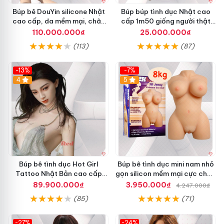
Búp bê DouYin silicone Nhật
Búp búp tình dục Nhật cao
cao cấp, da mềm mại, chân
cấp 1m50 giống người thật
thật
sexy mềm mại
110.000.000₫
25.000.000₫
(113)
(87)
-13%
-7%
4
5
Búp bê tình dục Hot Girl
Búp bê tình dục mini nam nhỏ
Tattoo Nhật Bản cao cấp
gọn silicon mềm mại cực chân
Siêu thực
thực
89.900.000₫
3.950.000₫
4.247.000₫
(85)
(71)
-27%
-24%