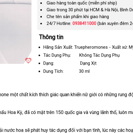
Giao hàng toàn quốc (miễn phí ship)
Giao trong 30 phút tại HCM & Hà Nội, Bình 
Che tên sản phẩm khi giao hàng
24/7 Hotline:
0938411000
(bán xuyên đêm 2
Thông tin
Hãng Sản Xuất: Truepheromones - Xuất xứ: Mỹ
Tác Dụng Phụ: Không Tác Dụng Phụ
Dạng: Dạng Xịt
Dung Tích:
30 ml
ne một chất kích thích giác quan khiến nữ giới có
giá
những rung đ
bán
lẻ
khẩu Hoa Kỳ
to
, đã có mặt trên 150 quốc gia và vùng lãnh thổ
bền
, luôn m
hải nước hoa
đăng
sẽ phát huy tác dụng đối
đặt
với bạn tình
nước
, lúc này các h