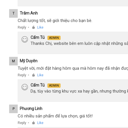
Trâm Anh
T
Chất lượng tốt, sẽ giới thiệu cho bạn bè.
Reply
Like
●
Cẩm Tú
ADMIN
Thanks Chị, website bên em luôn cập nhật những sả
Mỹ Duyên
M
Tuyệt vời, mới đặt hàng hôm qua mà hôm nay đã nhận đượ
Reply
Like
●
Cẩm Tú
ADMIN
Dạ, tùy vào từng khu vực xa hay gần, nhưng thường
Phương Linh
P
Có nhiều sản phẩm để lựa chọn, giá tốt!
Reply
Like
●