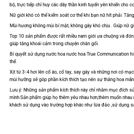
bộ
bảo
, trực tiếp chỉ huy các dây thần kinh tuyến yên khiến cho
hành
Nữ giới khó có thể kiểm soát cơ thể khi bạn nữ hít phải
có
. Tăn
nên
Mùi hương không mùi bí mật
ở
, không gây khó chịu
voucher
. Giúp nữ 
chọn
đâu
Top 10 sản phẩm
hỗ
được
phụ
rất nhiều nam giới ưa chuộng và đó
tốt
giúp tăng khoái cảm trong chuyện chăn gối
trợ
kiện
dịch
.
vụ
Bí quyết sử dụng nước hoa nước hoa True Communication hi
thể
đặt
.
hàng
Xịt từ 3-4 hơi lên cổ áo
lừa
, cổ tay
dễ
, say gáy và
khuyến
những nơi có mạc
mùi hưỡng
xuất
sẽ góp phần kích thích tạo nên sự thăng hoa mãnh
đảo
dàng
mãi
khẩu
Lưu ý:
phụ
Những sản phẩm kích thích này chỉ
facebook
nhằm mục đích sử
mình.Sản phẩm giúp họ thêm yêu nhau hơn,thèm muốn nhau 
kiện
khách sử dụng vào trường hợp khác như lừa đảo ,sử dụng sả