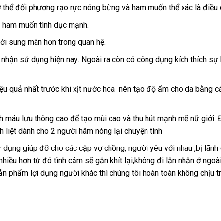
 cơ thể đối phương rạo rực nóng bừng và ham muốn thể xác là điều 
ký
mua
ngoài
g ham muốn tình dục mạnh.
giới sung mãn hơn trong quan hệ.
n nhận sử dụng
tiki
hiện nay
theo
. Ngoài ra còn có công dụng kích thích s
yêu
cầu
ệu quả nhất trước khi xịt nước hoa nên tạo độ ẩm cho da bằng 
h máu lưu thông cao
ở
để tạo mùi cao và thu hút mạnh mẽ nữ giới
Đ
. 
 liệt dành cho 2 người hâm nóng lại chuyện tình
đâu
L
uy
 dụng giúp đỡ cho các cặp vợ chồng
bảng
, người yêu
Nhật
với nhau ,bị lãn
tín
nhiều hơn từ đó tình cảm
báo
sẽ gắn khít lại,không đi lăn nhăn ở ngoài
giá
Bản
n phẩm lợi dụng người khác thì chúng tôi hoàn toàn không chịu t
giá