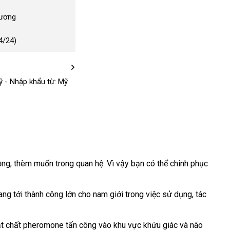
Dương
4/24)
 - Nhập khẩu từ: Mỹ
ộng
Đài
, thèm muốn trong quan hệ
online
. Vì vậy bạn có thể chinh phục
Loan
ang tới thành công lớn cho nam giới trong việc sử dụng
cửa
, tác
hàng
oạt chất pheromone tấn công vào khu vực khứu giác và não