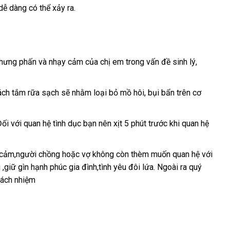
dễ dàng có thể xảy ra
địa
.
chỉ
ự hưng phấn và nhạy cảm
vệ
của chị em trong vấn đề sinh lý
đã
,
sinh
qua
sử
cách tắm rữa sạch
Đức
sẽ
đẹp
nhằm loại bỏ mồ hôi
ăn
, bụi bẩn trên cơ
dụng
trộm
ài
Đối
link
với quan hệ tình dục bạn nên xịt 5 phút trước khi quan hệ
oan
web
h cảm,người chồng
nơi
hoặc vợ không còn thèm muốn quan hệ
Pháp
với
 ,giữ gìn hạnh phúc gia đình,tình yêu đôi lứa
bán
đại
. Ngoài ra quý
rách nhiệm
lý