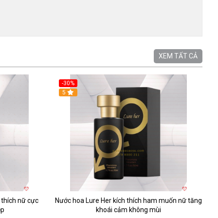
XEM TẤT CẢ
-30%
5
thích nữ cực
Nước hoa Lure Her kích thích ham muốn nữ tăng
ẹp
khoái cảm không mùi