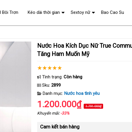
l Bôi Trơn
Kéo dài thời gian
Sextoy nữ
Bao Cao Su
Nước Hoa Kích Dục Nữ True Communication 30ml
Tăng Ham Muốn Mỹ
Tình trạng:
Còn hàng
Sku:
2899
Danh mục:
Nước hoa tình yêu
1.200.000₫
1.791.000₫
Khuyến mãi:
-33%
Cam kết bán hàng