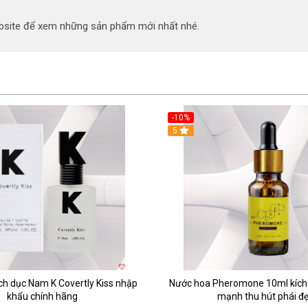
site để xem những sản phẩm mới nhất nhé.
-10%
5
ch dục Nam K Covertly Kiss nhập
Nước hoa Pheromone 10ml kích 
khẩu chính hãng
mạnh thu hút phái đ