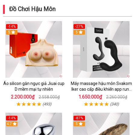
Đồ Chơi Hậu Môn
-14%
-27%
5
5
Áo silicon gắn ngực giả Jiuai cup
Máy massage hậu môn Svakom
D mềm mại tự nhiên
Iker cao cấp điều khiển app rung
mạnh
2.200.000₫
1.650.000₫
2.558.000₫
2.260.000₫
(493)
(340)
-14%
-87%
4.7
5