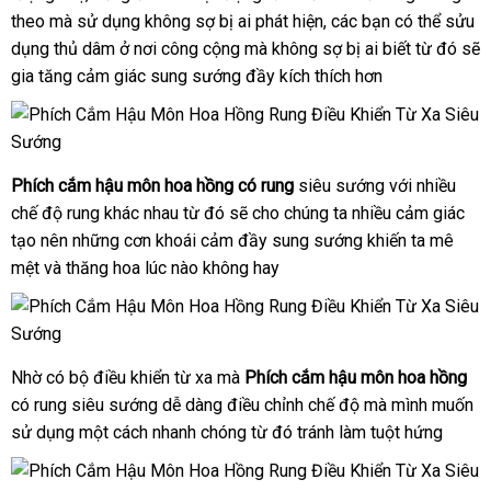
theo
khuyến
mà sử dụng không sợ bị ai phát hiện
thị
Đài
,
xưởng
các bạn
khuyến
có thể sửu
dụng thủ dâm ở nơi công cộng
mãi
bỏ
mà không sợ bị ai biết từ đó
Loan
mãi
đẹp
sẽ
gia tăng cảm giác sung sướng đầy kích thích hơn
sỉ
Phích cắm hậu môn hoa hồng có rung
siêu sướng
amazon
với nhiều
chế độ rung khác nhau từ đó
thanh
sẽ cho chúng ta nhiều cảm giác
tạo nên
lừa
những cơn khoái cảm đầy sung sướng khiến ta mê
toán
mệt
Mỹ
và thăng hoa lúc nào không hay
đảo
Nhờ có bộ điều khiển từ xa mà
Phích cắm hậu môn hoa hồng
có rung siêu sướng dễ dàng điều chỉnh chế độ
chính
mà mình muốn
sử dụng một cách nhanh chóng từ đó tránh làm tuột hứng
hãng