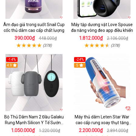
Âm đạo giả trong suốt Snail Cup
Máy tập dương vật Love Spouse
cốc thủ dâm cao cấp chất lượng
đa năng vòng đeo app điều khiển
390.000₫
1.812.000₫
448.000₫
2.106.000₫
(378)
(378)
-14%
-24%
4.9
5
Bộ Thủ Dâm Nam 2 Đầu Galaku
Máy thủ dâm Leten Star War
Rung Mạnh Silicon Y Tế Sướng
cao cấp rung xoay thụt tăng
Tột Đỉnh
khoái cảm
1.050.000₫
2.200.000₫
1.220.000₫
2.894.000₫