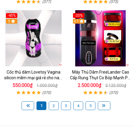
(377)
(373)
-45%
-20%
5
4.7
Cốc thủ dâm Lovetoy Vagina
Máy Thủ Dâm FreeLander Cao
silicon mềm mại giá rẻ cho nam
Cấp Rung Thụt Co Bóp Mạnh Pin
cực sướng
Sạc
550.000₫
2.500.000₫
1.000.000₫
3.125.000₫
(370)
(370)
1
2
3
4
5