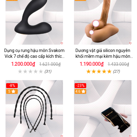
Dụng cụ rung hậu môn Svakom
Dương vật giả silicon nguyên
Vick 7 chế độ cao cấp kích thích
khối mềm mại kèm hậu môn
mạnh mẽ
kích thích
1.200.000₫
1.190.000₫
1.621.000₫
1.433.000₫
(31)
(27)
-8%
-23%
5
4.6