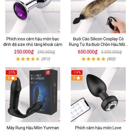
Phích inox cắm hậu môn bạc
Đuôi Cáo Silicon Cosplay Có
đính đá size nhỏ tăng khoái cảm
Rung Từ Xa Đuôi Chồn Hậu Môn
Sexy
250.000₫
650.000₫
290.000₫
5.000.000₫
(311)
(302)
-20%
-19%
5
5
Máy Rung Hậu Môn Yunman
Phích cắm hậu môn Love