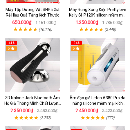
Máy Tập Dương Vật SHP5 Giá
Máy Rung Xung Điện Prettylove
Rẻ Hiệu Quả Tăng Kích Thước
Kelly SHP1209 silicon mềm mại
tiện lợi
650.000₫
1.250.000₫
1.161.000₫
1.786.000₫
(10,116)
(2,448)
-41%
-24%
5
5
3D Nalone Jack Bluetooth Âm
Âm đạo giả Leten A380 Pro đa
Hộ Giả Thông Minh Chất Lượng
năng silicone mềm mại kích
Cao
thích mạnh mẽ
2.350.000₫
2.450.000₫
3.983.000₫
3.223.000₫
(2,232)
(779)