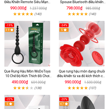
Điều Khiển Remote Siêu Mạnh
Spouse Bluetooth điều khiển
Kích Thích
app an toàn tiện lợi
990.000₫
798.000₫
1.237.000₫
985.000₫
(140)
(140)
-19%
-34%
3.9
5
Que Rung Hậu Môn WoDoToys
Que rung hậu môn dạng chuỗi
10 Chế Độ Kích Thích Đồ Chơi
điều khiển từ xa đỏ kích thích cực
Gay
mạnh
490.000₫
990.000₫
604.000₫
1.500.000₫
(138)
(137)
-22%
-20%
5
4.7