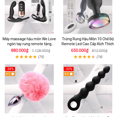
Máy massage hậu môn We Love
Trứng Rung Hậu Môn 10 Chế Độ
ngón tay rung remote tăng
Remote Led Cao Cấp Kích Thích
khoái cảm
880.000₫
650.000₫
1.128.000₫
812.000₫
(75)
(74)
-38%
-33%
4.5
4.5