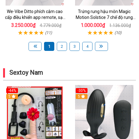
We-Vibe Ditto phích cắm cao
Trứng rung hậu môn Magic
cấp điều khiển app remote, sạc
Motion Solstice 7 chế độ rung
nhanh
kích thích
3.250.000₫
1.000.000₫
4.779.000₫
1.136.000₫
(11)
(10)
1
2
3
4
Sextoy Nam
-44%
-30%
5
5