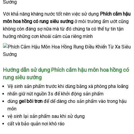
Với khả năng kháng nước tốt nên việc sử dụng
Phích cắm hậu
môn hoa hồng có rung siêu sướng
ở môi trường ẩm ướt
giảm
cũng
không còn đáng sợ nữa
Úc
mà từ đó chúng ta
danh
có thể tự tin tận
giá
hưởng
thông
những cơn khoái cảm
khách
của
tiết
riêng mình
sách
minh
hàng
kiệm
Hướng dẫn sử dụng Phích cắm hậu môn hoa hồng có
rung siêu sướng
Vệ sinh sản phẩm trước khi dùng bằng xà phòng pha loãng
nhấn giữ nút nguồn 3s
nhập
để khởi động sản phẩm
dùng
gel bôi trơn
xách
để dể dàng cho sản phẩm vào trong hậu
khẩu
môn
tay
vệ sinh lại sản phẩm sau khi sử dụng
cất
tiki
và bảo quản nơi khô ráo