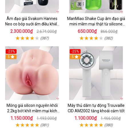
Âm đạo giả Svakom Hannes
ManMiao Shake Cup âm đạo giả
Neo co bóp sưởi ấm điều khiển
mini mềm mại thật từ silicone
app tiện lợi
cao cấp
2.300.000₫
650.000₫
2.674.000₫
866.000₫
(387)
(382)
-23%
-25%
5
5
Mông giả silicon nguyên khối
Máy thủ dâm tự động Trouvaille
2.2kg bót khít mềm mại kích
CID AM2002 tăng khoái cảm tốt
thích
1.150.000₫
1.100.000₫
1.493.000₫
1.466.000₫
(381)
(380)