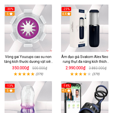
-30%
-23%
5
4.4
Vòng gai Youcups cao su non
Âm đạo giả Svakom Alex Neo
tăng kích thước dương vật siêu
rung thụt đa năng kích thích
kích thích
mạnh
350.000₫
2.990.000₫
500.000₫
3.883.000₫
(379)
(379)
-13%
-14%
5
4.7