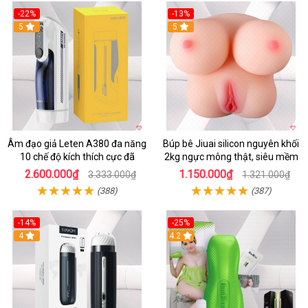
-22%
-13%
5
5
Âm đạo giả Leten A380 đa năng
Búp bê Jiuai silicon nguyên khối
10 chế độ kích thích cực đã
2kg ngực mông thật, siêu mềm
2.600.000₫
1.150.000₫
3.333.000₫
1.321.000₫
(388)
(387)
-14%
-25%
4
4.2