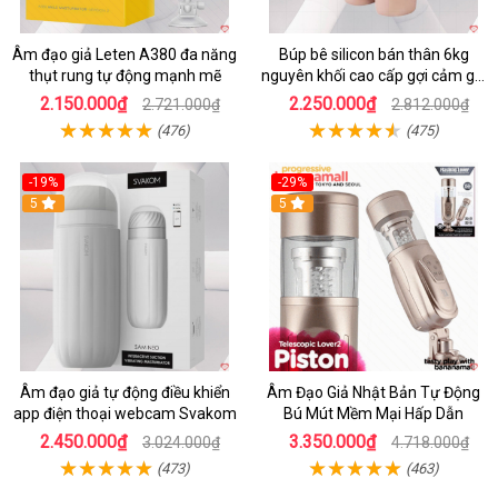
Âm đạo giả Leten A380 đa năng
Búp bê silicon bán thân 6kg
thụt rung tự động mạnh mẽ
nguyên khối cao cấp gợi cảm giá
tốt
2.150.000₫
2.250.000₫
2.721.000₫
2.812.000₫
(476)
(475)
-19%
-29%
5
5
Âm đạo giả tự động điều khiển
Âm Đạo Giả Nhật Bản Tự Động
app điện thoại webcam Svakom
Bú Mút Mềm Mại Hấp Dẫn
2.450.000₫
3.350.000₫
3.024.000₫
4.718.000₫
(473)
(463)