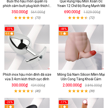
Đuôi thỏ hậu môn quyến rũ
Que Rung Hậu Môn Xoắn Ốc
phích cắm butt plug kích thích lỗ
Yeain 12 Chế Độ Rung Mạnh Mẽ
nhị
350.000₫
690.000₫
564.000₫
1.029.000₫
(73)
(72)
-31%
-48%
4.6
5
Phích inox hậu môn đính đá size
Mông Giả Nam Silicon Mềm Mại
vừa 3.4cm kích thích cực đỉnh
Uốn Cong Tăng Khoái Cảm
300.000₫
2.000.000₫
434.000₫
3.846.000₫
(45)
(39)
-26%
-17%
0
5