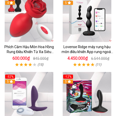
4
5
Phích Cắm Hậu Môn Hoa Hồng
Lovense Ridge máy rung hậu
Rung Điều Khiển Từ Xa Siêu
môn điều khiển App rung ngoáy
Sướng
mạnh mẽ
600.000₫
4.450.000₫
845.000₫
6.544.000₫
(15)
(11)
-32%
-12%
5
5