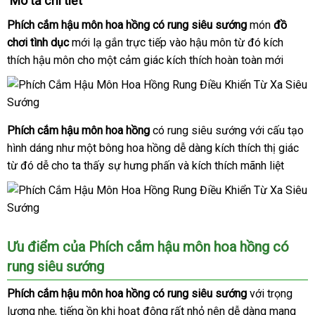
Mô tả chi tiết
Phích cắm hậu môn hoa hồng có rung siêu sướng
món
đồ
chơi tình dục
mới lạ gắn trực tiếp vào hậu môn từ đó kích
thích hậu môn cho một cảm giác kích thích hoàn toàn mới
Phích cắm hậu môn hoa hồng
có rung siêu sướng
dịch
với cấu tạo
hình dáng như một bông hoa hồng dễ dàng kích thích thị giác
vụ
từ đó dễ cho ta thấy sự hưng phấn
nhập
và kích thích mãnh liệt
khẩu
Ưu điểm
dịch
của Phích cắm hậu môn hoa hồng có
rung siêu sướng
vụ
Phích cắm hậu môn hoa hồng có rung siêu sướng
dễ
với trọng
lượng nhẹ
siêu
, tiếng ồn khi hoạt động
facebook
rất nhỏ nên dễ dàng mang
dàng