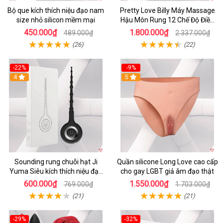
Bộ que kích thích niệu đạo nam
Pretty Love Billy Máy Massage
size nhỏ silicon mềm mại
Hậu Môn Rung 12 Chế Độ Điều
Khiển App
450.000₫
1.800.000₫
489.000₫
2.337.000₫
(26)
(22)
-22%
-9%
4
5
Sounding rung chuỗi hạt Ji
Quần silicone Long Love cao cấp
Yuma Siêu kích thích niệu đạo
cho gay LGBT giả âm đạo thật
Nam Gay
600.000₫
1.550.000₫
769.000₫
1.703.000₫
(21)
(21)
-29%
-32%