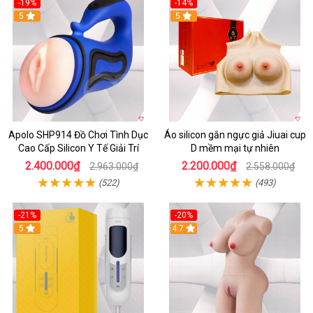
-19%
-14%
5
5
Apolo SHP914 Đồ Chơi Tình Dục
Áo silicon gắn ngực giả Jiuai cup
Cao Cấp Silicon Y Tế Giải Trí
D mềm mại tự nhiên
2.400.000₫
2.200.000₫
2.963.000₫
2.558.000₫
(522)
(493)
-21%
-20%
5
4.7