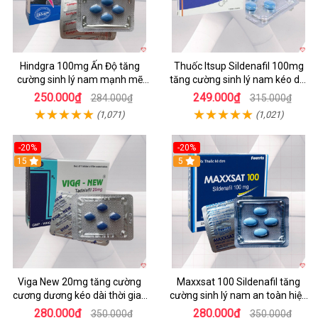
Hindgra 100mg Ấn Độ tăng
Thuốc Itsup Sildenafil 100mg
cường sinh lý nam mạnh mẽ
tăng cường sinh lý nam kéo dài
chống xuất tinh sớm
thời gian chất lượng
250.000₫
249.000₫
284.000₫
315.000₫
(1,071)
(1,021)
-20%
-20%
15
5
Viga New 20mg tăng cường
Maxxsat 100 Sildenafil tăng
cương dương kéo dài thời gian
cường sinh lý nam an toàn hiệu
quan hệ hộp 4 viên
quả
280.000₫
280.000₫
350.000₫
350.000₫