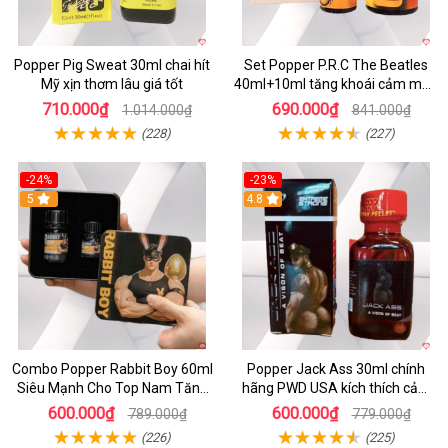
Popper Pig Sweat 30ml chai hít
Set Popper P.R.C The Beatles
Mỹ xịn thơm lâu giá tốt
40ml+10ml tăng khoái cảm mua
ngay
710.000₫
690.000₫
1.014.000₫
841.000₫
(228)
(227)
-24%
-23%
5
4.8
Combo Popper Rabbit Boy 60ml
Popper Jack Ass 30ml chính
Siêu Mạnh Cho Top Nam Tăng
hãng PWD USA kích thích cảm
Bản Lĩnh
xúc mạnh mẽ
600.000₫
600.000₫
789.000₫
779.000₫
(226)
(225)