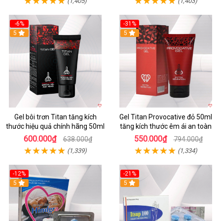
(1,405)
(1,403)
-6%
-31%
5
Hot
5
Gel bôi trơn Titan tăng kích
Gel Titan Provocative đỏ 50ml
thước hiệu quả chính hãng 50ml
tăng kích thước êm ái an toàn
600.000₫
550.000₫
638.000₫
794.000₫
(1,339)
(1,334)
-12%
-21%
5
5