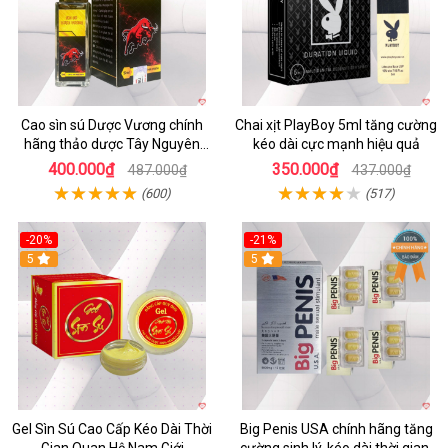
Cao sìn sú Dược Vương chính
Chai xịt PlayBoy 5ml tăng cường
hãng thảo dược Tây Nguyên
kéo dài cực mạnh hiệu quả
hiệu quả an toàn
400.000₫
350.000₫
487.000₫
437.000₫
(600)
(517)
-20%
-21%
5
5
Gel Sìn Sú Cao Cấp Kéo Dài Thời
Big Penis USA chính hãng tăng
Gian Quan Hệ Nam Giới
cường sinh lý, kéo dài thời gian,