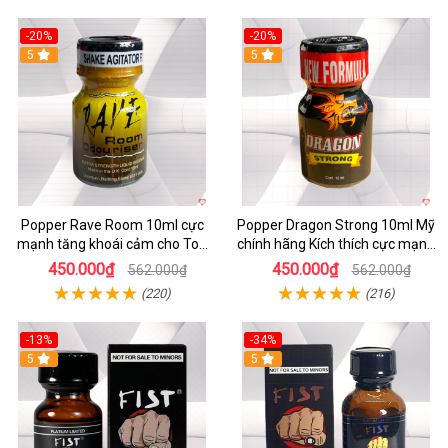
-20%
-20%
5
5
Popper Rave Room 10ml cực
Popper Dragon Strong 10ml Mỹ
mạnh tăng khoái cảm cho Top
chính hãng Kích thích cực mạnh
Bot
Top Bot
450.000₫
450.000₫
562.000₫
562.000₫
(220)
(216)
-13%
-34%
5
5