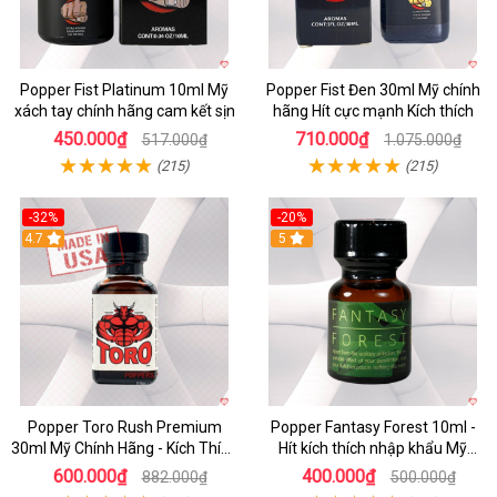
Popper Fist Platinum 10ml Mỹ
Popper Fist Đen 30ml Mỹ chính
xách tay chính hãng cam kết sịn
hãng Hít cực mạnh Kích thích
450.000₫
710.000₫
517.000₫
1.075.000₫
(215)
(215)
-32%
-20%
4.7
5
Popper Toro Rush Premium
Popper Fantasy Forest 10ml -
30ml Mỹ Chính Hãng - Kích Thích
Hít kích thích nhập khẩu Mỹ
Mạnh
Chính Hãng
600.000₫
400.000₫
882.000₫
500.000₫