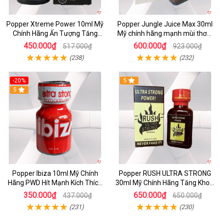
Popper Xtreme Power 10ml Mỹ
Popper Jungle Juice Max 30ml
Chính Hãng Ấn Tượng Tăng
Mỹ chính hãng mạnh mùi thơm
Khoái Cảm
kích thích cảm xúc
450.000₫
600.000₫
517.000₫
923.000₫
(238)
(232)
-20%
5
5
Popper Ibiza 10ml Mỹ Chính
Popper RUSH ULTRA STRONG
Hãng PWD Hít Mạnh Kích Thích
30ml Mỹ Chính Hãng Tăng Khoái
Mua Ngay
Cảm
350.000₫
650.000₫
437.000₫
650.000₫
(231)
(230)