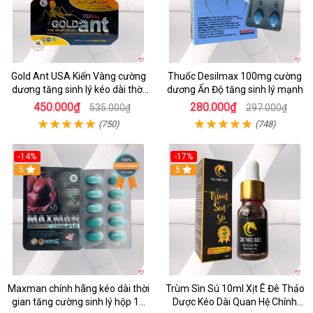
Gold Ant USA Kiến Vàng cường
Thuốc Desilmax 100mg cường
dương tăng sinh lý kéo dài thời
dương Ấn Độ tăng sinh lý mạnh
gian
450.000₫
280.000₫
535.000₫
297.000₫
(750)
(748)
-14%
-17%
Hot
5
5
Maxman chính hãng kéo dài thời
Trùm Sìn Sú 10ml Xịt Ê Đê Thảo
gian tăng cường sinh lý hộp 10
Dược Kéo Dài Quan Hệ Chính