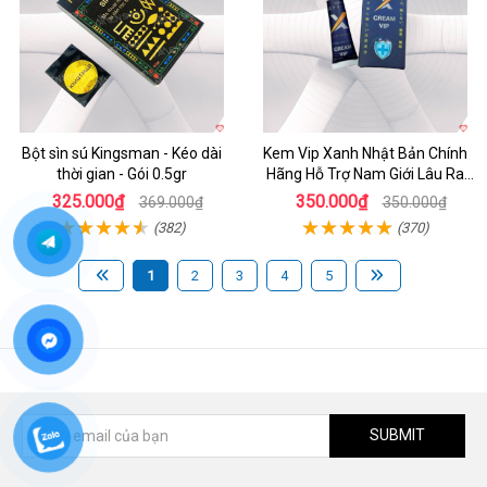
Bột sìn sú Kingsman - Kéo dài
Kem Vip Xanh Nhật Bản Chính
thời gian - Gói 0.5gr
Hãng Hỗ Trợ Nam Giới Lâu Ra
Tăng Cường Sinh Lý
325.000₫
350.000₫
369.000₫
350.000₫
(382)
(370)
1
2
3
4
5
SUBMIT