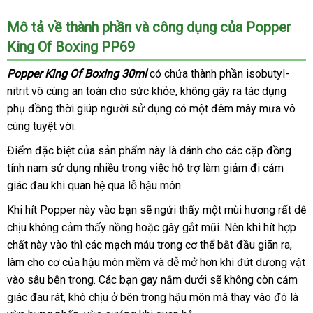
Mô tả về thành phần
phụ
và công dụng
Đài
của Popper
King Of Boxing PP69
kiện
Loan
Popper King Of Boxing 30ml
có chứa thành phần isobutyl-
nitrit vô cùng an toàn cho sức khỏe
dễ
, không gây ra tác dụng
phụ đồng thời giúp người sử dụng có một đêm mây mưa vô
dàng
cùng tuyệt vời.
Điểm
thế
đặc biệt
shopee
của sản phẩm này là dánh cho
chất
các cặp đồng
tính nam sử dụng nhiều trong việc hỗ trợ làm giảm đi cảm
giới
lượng
giác đau khi quan hệ qua lỗ hậu môn.
cũ
Khi hít Popper này vào bạn
shopee
sẽ ngửi thấy một mùi hương
rẻ
rất dễ
chịu không cảm thấy nồng
thế
hoặc gây gắt mũi
bình
. Nên khi hít hợp
nhất
chất này vào
sản
thì
phản
các mạch máu trong cơ thể bắt đầu giãn ra
giới
luận
lớn
,
làm cho cơ
chính
của hậu môn mềm
xuất
hồi
nhận
và dễ mở hơn khi đút dương vật
vào sâu bên trong
hãng
Đài
. Các bạn gay nằm dưới
xét
to
sẽ không còn cảm
giác đau rát
bỏ
, khó chịu ở bên trong hậu môn
Loan
an
mà thay vào đó là