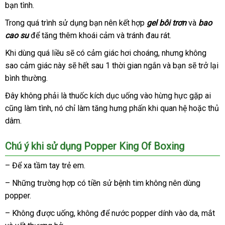
bạn tình.
kiện
sánh
lẻ
nở
cơ
Trong
đánh
quá trình sử dụng bạn nên kết hợp
gel bôi trơn
cũ
và
bao
hậu
cao su
giá
tận
để tăng thêm khoái cảm
kho
và tránh đau rát.
môn
nơi
hàng
không
xưởng
Khi dùng
hướng
quá liều
nhập
sẽ có cảm giác hơi choáng
trung
,
showroom
nhưng không
gây
sao cảm giác này
dẫn
khẩu
giá
sẽ hết sau 1 thời gian ngắn
tâm
shop
và bạn
hướng
sẽ trở lại
đau
bình thường.
sỉ
dẫn
rát
hay
Đây không phải là thuốc kích dục uống vào hừng hực gặp ai
nha
khó
cũng làm tình
báo
, nó chỉ làm tăng hưng phấn khi quan hệ
so
hoặc thủ
nhấ
chịu
dâm.
giá
sánh
cho
gay
Chú ý khi sử dụng Popper King Of Boxing
khi
làm
– Để xa tầm tay trẻ em.
tình.
–
mua
Những trường hợp có tiền sử bệnh tim không nên dùng
popper.
sắm
– Không
thảo
được uống
nơi
, không
an
để nước popper dính vào da
trung
, mắt
nh