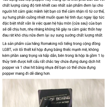
chất lượng cùng độ tinh khiết cao nhất sản phẩm đem lại cho
xứ
nhất
người hít cảm giác mãnh liệt bạn
hướng
có thể cảm nhận rõ từ cơ thể
n
,
sự hưng phấn cuồng nhiệt muốn quan hệ tình dục ngay lập tức
dẫn
k
chợ
đặc biệt nhất
sử
vẫn là việc quan hệ hậu môn (cửa sau)
tại
của bạn
qu
sẽ dễ chịu hơn
dụng
thế
, nhẹ nhàng không hề gây ra cảm giác thốn hay
nhà
ap
đau rát khó chịu nữa đem lại sự sung sướng chất lượng nhất.
giới
Là sản phẩm
ở
của hãng Romaking nổi tiếng trong cộng đồng
LGBT
dễ
,
cửa
với lối thiết kế hộp đựng bằng thiếc mạnh mẽ
đâu
ăn
, không
kém phần sang trọng
dàng
hàng
thế
và hấp dẫn
ở
, bên trong là hộp là gồm 1 lọ
trộm
thủy tinh
nhập
được kết cấu
giới
đại
rất chắc tay chứa đựng dung dịch hít
đâu
popper
xuất
và 1 chai hít bằng nhựa
khẩu
lý
amazon
để bạn
tốt
Trung
có thể chứa đựng
popper mang đi dễ dàng hơn.
xứ
Quốc