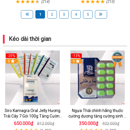
(214)
(213)
1
2
3
4
5
Kéo dài thời gian
-20%
-13%
5
Hot
5
Siro Kamagra Oral Jelly Hương
Ngựa Thái chính hãng thuốc
Trái Cây 7 Gói 100g Tăng Cường
cường dương tăng cường sinh lý
Sinh Lý Nam
nam hộp 10 viên
650.000₫
350.000₫
812.000₫
402.000₫