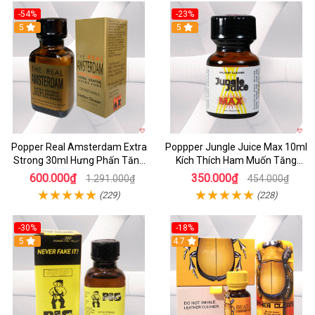
-54%
-23%
5
5
Popper Real Amsterdam Extra
Poppper Jungle Juice Max 10ml
Strong 30ml Hưng Phấn Tăng
Kích Thích Ham Muốn Tăng
Mạnh Mua Ngay
Cảm Xúc
600.000₫
350.000₫
1.291.000₫
454.000₫
(229)
(228)
-30%
-18%
5
4.7