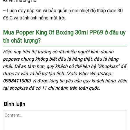
và vết thương hở.
luận
nào
toàn
tâm
hà
– Luôn đậy nắp kín
theo
và bảo quản ở nơi nhiệt độ thấp dưới 30
độ C
siêu
và tránh ánh nắng mặt trời.
yêu
thị
cầu
Mua Popper King Of Boxing 30ml PP69 ở đâu uy
tín chất lượng?
Đức
Hiện nay trên thị trường có
nơi
rất nhiều người kinh doanh
poppers
Pháp
nhưng không biết đâu là hàng thật
bán
giá
, đâu là hàng
nhái
địa
. Để an tâm hơn
đổi
, quý khách
thảo
có thể liên hệ “Shopkiss”
bán
đặt
để
li
được tư vấn
chỉ
ở
và hỗ trợ tận tình
trả
Thái
. (Zalo Viber WhatsApp:
luận
mua
w
0938411000
đâu
) Vì
giá
được lòng tin yêu
Lan
phân
của quý khách hàng
to
.
đặt
Hiện
tại shopkiss
đã
đã có 11 chi nhánh trên toàn quốc
tốt
rẻ
phối
nhanh
.
mua
qua
nhất
sử
Bình luận
dụng