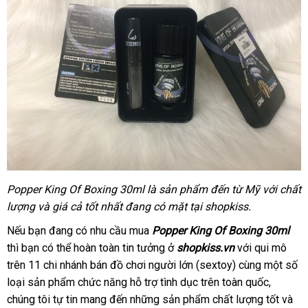
Popper King Of Boxing 30ml là sản phẩm đến từ Mỹ
tổng
với chất
lượng
tại
và giá cả tốt nhất đang có mặt tại shopkiss.
hợp
nhà
chợ
Nếu bạn đang có nhu cầu mua
Popper King Of Boxing 30ml
tiki
thì bạn
đổi
có thể hoàn toàn tin tưởng ở
shopkiss.vn
shopee
với qui mô
trên 11 chi nhánh bán đồ chơi người lớn (sextoy) cùng một số
trả
loại sản phẩm chức năng hỗ trợ tình dục trên toàn quốc
showro
,
chúng tôi tự tin mang đến
địa
những sản phẩm chất lượng tốt
hàng
và