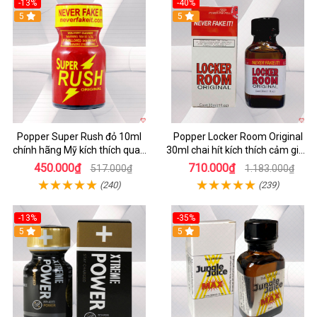
-13%
-40%
5
5
Popper Super Rush đỏ 10ml
Popper Locker Room Original
chính hãng Mỹ kích thích quan
30ml chai hít kích thích cảm giác
hệ
mạnh
450.000₫
710.000₫
517.000₫
1.183.000₫
(240)
(239)
-13%
-35%
Hot
5
5