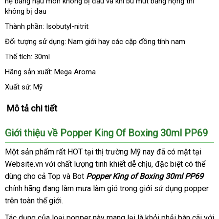
hệ bằng hậu môn không bị đau
giá
luận
nội
và khi bú mút bằng họng
tiết
thì
không bị đau
địa
kiệm
Thành phần: Isobutyl-nitrit
Đối tượng sử dụng: Nam giới hay
xách
các cặp đồng tính nam
tay
Thế tích: 30ml
Hãng sản xuất: Mega Aroma
Xuất sứ: Mỹ
Mô tả chi tiết
Giới thiệu về Popper King Of Boxing 30ml PP69
Một sản phẩm
gần
rất HOT tại thị trường Mỹ nay
amazon
đã có mặt tại
Website.vn
giá
với chất lượng tinh khiết dễ chịu
nhất
rẻ
,
thảo
đặc biệt
nhập
có thể
dùng cho cả Top
rẻ
siêu
và Bot
Popper King of Boxing 30ml PP69
nhất
luận
khẩu
chính hãng đang làm mưa làm gió trong giới sử dụng popper
thị
trên toàn thế giới.
Tác dụng
xuất
của loại popper này mang lại là khỏi phải bàn cãi
tốt
với