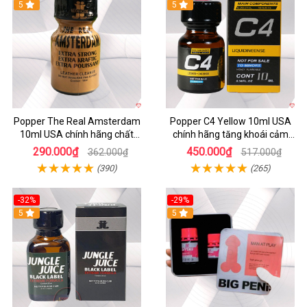
5
Hot
5
Popper The Real Amsterdam
Popper C4 Yellow 10ml USA
10ml USA chính hãng chất
chính hãng tăng khoái cảm
lượng cao
mạnh
290.000₫
450.000₫
362.000₫
517.000₫
(390)
(265)
-32%
-29%
5
5