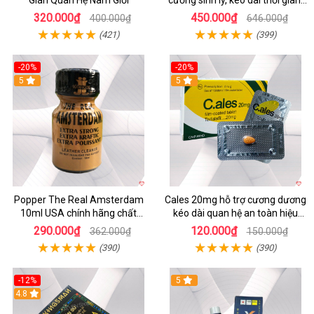
chống xuất tinh sớm
320.000₫
450.000₫
400.000₫
646.000₫
(421)
(399)
-20%
-20%
5
5
Popper The Real Amsterdam
Cales 20mg hỗ trợ cương dương
10ml USA chính hãng chất
kéo dài quan hệ an toàn hiệu
lượng cao
quả
290.000₫
120.000₫
362.000₫
150.000₫
(390)
(390)
-12%
5
Hot
4.8