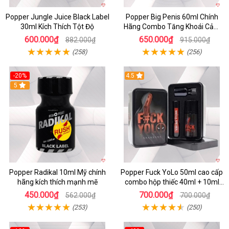
Popper Jungle Juice Black Label
Popper Big Penis 60ml Chính
30ml Kích Thích Tột Độ
Hãng Combo Tăng Khoái Cảm
Mạnh Mẽ
600.000₫
650.000₫
882.000₫
915.000₫
(258)
(256)
-20%
4.5
5
Popper Radikal 10ml Mỹ chính
Popper Fuck YoLo 50ml cao cấp
hãng kích thích mạnh mẽ
combo hộp thiếc 40ml + 10ml
chính hãng
450.000₫
700.000₫
562.000₫
700.000₫
(253)
(250)