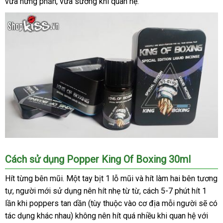
vừa hưng phấn
sỉ
bền
, vừa sướng khi quan hệ.
toàn
Popper
Cách sử dụng Popper King Of Boxing 30ml
King
Of
Hít từng bên mũi
khuyến
. Một tay bịt 1 lỗ mũi
đánh
và hít làm hai bên tương
Boxing
tự
cửa
, người mới sử dụng nên hít nhẹ từ từ
mãi
giá
Đài
, cách 5-7 phút hít 1
30ml
lần khi poppers tan dần (tùy thuộc vào cơ địa mỗi người
hàng
Loan
giá
sẽ có
giúp
tác dụng khác nhau) không nên hít
phụ
quá nhiều khi quan hệ
so
với
bán
giãn