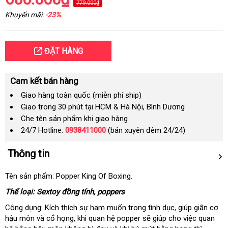
779.000₫
Khuyến mãi:
-23%
ĐẶT HÀNG
Cam kết bán hàng
Giao hàng toàn quốc (miễn phí ship)
Giao trong 30 phút tại HCM & Hà Nội, Bình Dương
Che tên sản phẩm khi giao hàng
24/7 Hotline:
0938411000
(bán xuyên đêm 24/24)
Thông tin
Tên sản phẩm: Popper King Of Boxing.
Thể loại: Sextoy đồng tính, poppers
Công dụng: Kích thích sự ham muốn trong tình dục
mới
, giúp giãn cơ
hậu môn
giảm
và cổ họng
bình
, khi quan hệ popper
lớn
sẽ giúp cho việc quan
nhất