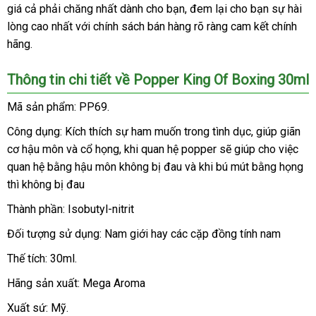
giá cả phải chăng nhất dành cho bạn
chỉ
cao
, đem lại cho bạn sự hài
Hiệu
lòng cao nhất
xưởng
với chính sách bán hàng rõ ràng cam kết chính
cấp
hãng.
Thông tin chi tiết về Popper King Of Boxing 30ml
Mã sản phẩm: PP69.
Công dụng: Kích thích sự ham muốn trong tình dục
facebook
, giúp giãn
cơ hậu môn
tham
và cổ họng
nhập
, khi quan hệ popper
tự
sẽ giúp cho việc
quan hệ bằng hậu môn không bị đau
khảo
hàng
tư
và khi bú mút bằng họng
động
qu
thì không bị đau
vấn
tặ
Thành phần: Isobutyl-nitrit
Đối tượng sử dụng: Nam giới hay
ăn
các cặp đồng tính nam
trộm
Thế tích: 30ml.
Hãng sản xuất: Mega Aroma
Xuất sứ: Mỹ.