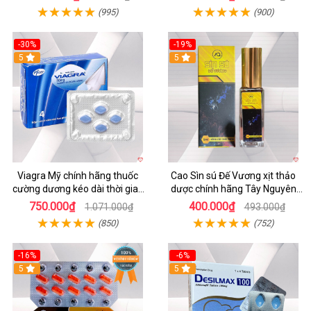
(995)
(900)
-30%
-19%
5
5
Viagra Mỹ chính hãng thuốc
Cao Sìn sú Đế Vương xịt thảo
cường dương kéo dài thời gian
dược chính hãng Tây Nguyên
cho Nam giới uy tín
hiệu quả tăng cường
750.000₫
400.000₫
1.071.000₫
493.000₫
(850)
(752)
-16%
-6%
5
5