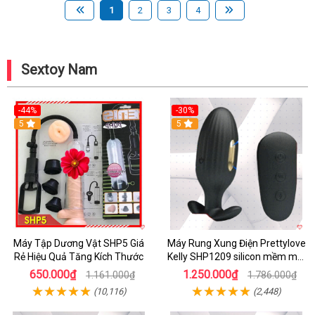
1
2
3
4
Sextoy Nam
-44%
-30%
5
5
Máy Tập Dương Vật SHP5 Giá
Máy Rung Xung Điện Prettylove
Rẻ Hiệu Quả Tăng Kích Thước
Kelly SHP1209 silicon mềm mại
tiện lợi
650.000₫
1.250.000₫
1.161.000₫
1.786.000₫
(10,116)
(2,448)