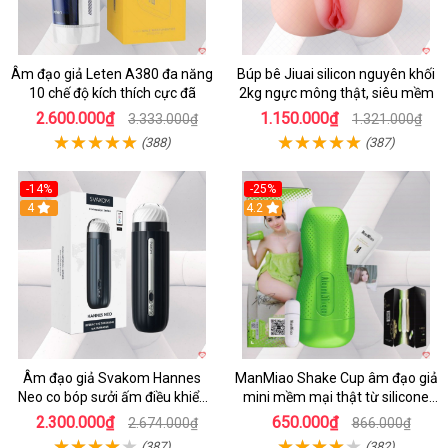
Âm đạo giả Leten A380 đa năng
Búp bê Jiuai silicon nguyên khối
10 chế độ kích thích cực đã
2kg ngực mông thật, siêu mềm
2.600.000₫
1.150.000₫
3.333.000₫
1.321.000₫
(388)
(387)
-14%
-25%
4
4.2
Âm đạo giả Svakom Hannes
ManMiao Shake Cup âm đạo giả
Neo co bóp sưởi ấm điều khiển
mini mềm mại thật từ silicone
app tiện lợi
cao cấp
2.300.000₫
650.000₫
2.674.000₫
866.000₫
(387)
(382)