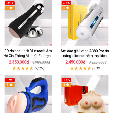
-41%
-24%
5
5
3D Nalone Jack Bluetooth Âm
Âm đạo giả Leten A380 Pro đa
Hộ Giả Thông Minh Chất Lượng
năng silicone mềm mại kích
Cao
thích mạnh mẽ
2.350.000₫
2.450.000₫
3.983.000₫
3.223.000₫
(2,232)
(779)
-19%
-14%
5
5