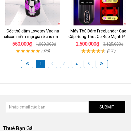
Cốc thủ dâm Lovetoy Vagina
Máy Thủ Dâm FreeLander Cao
silicon mềm mại giá rẻ cho nam
Cấp Rung Thụt Co Bóp Mạnh Pin
cực sướng
Sạc
550.000₫
2.500.000₫
1.000.000₫
3.125.000₫
(370)
(370)
1
2
3
4
5
SUBMIT
Thuê Bạn Gái