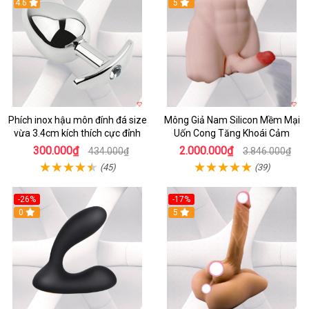
4.6
5
Phích inox hậu môn đính đá size
Mông Giả Nam Silicon Mềm Mại
vừa 3.4cm kích thích cực đỉnh
Uốn Cong Tăng Khoái Cảm
300.000₫
2.000.000₫
434.000₫
3.846.000₫
(45)
(39)
-26%
-17%
0
5