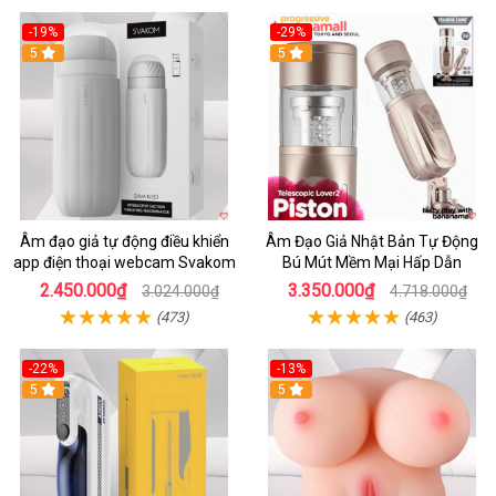
-19%
-29%
5
5
Âm đạo giả tự động điều khiển
Âm Đạo Giả Nhật Bản Tự Động
app điện thoại webcam Svakom
Bú Mút Mềm Mại Hấp Dẫn
2.450.000₫
3.350.000₫
3.024.000₫
4.718.000₫
(473)
(463)
-22%
-13%
5
5