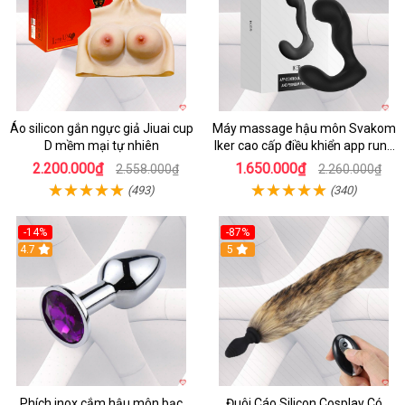
Áo silicon gắn ngực giả Jiuai cup
Máy massage hậu môn Svakom
D mềm mại tự nhiên
Iker cao cấp điều khiển app rung
mạnh
2.200.000₫
1.650.000₫
2.558.000₫
2.260.000₫
(493)
(340)
-14%
-87%
4.7
5
Phích inox cắm hậu môn bạc
Đuôi Cáo Silicon Cosplay Có