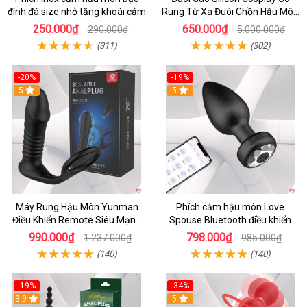
đính đá size nhỏ tăng khoái cảm
Rung Từ Xa Đuôi Chồn Hậu Môn
Sexy
250.000₫
650.000₫
290.000₫
5.000.000₫
(311)
(302)
-20%
-19%
5
5
Máy Rung Hậu Môn Yunman
Phích cắm hậu môn Love
Điều Khiển Remote Siêu Mạnh
Spouse Bluetooth điều khiển
Kích Thích
app an toàn tiện lợi
990.000₫
798.000₫
1.237.000₫
985.000₫
(140)
(140)
-19%
-34%
3.9
5