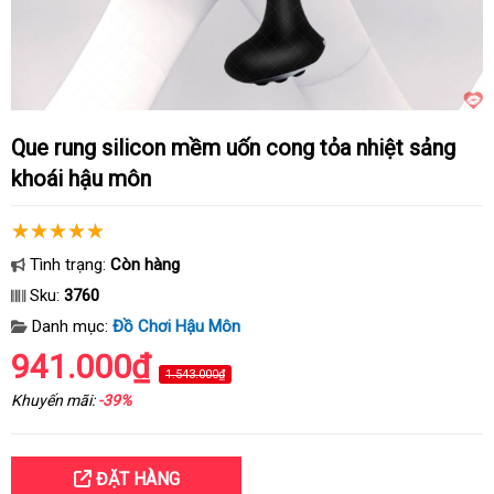
Que rung silicon mềm uốn cong tỏa nhiệt sảng
khoái hậu môn
Tình trạng:
Còn hàng
Sku:
3760
Danh mục:
Đồ Chơi Hậu Môn
941.000₫
1.543.000₫
Khuyến mãi:
-39%
ĐẶT HÀNG