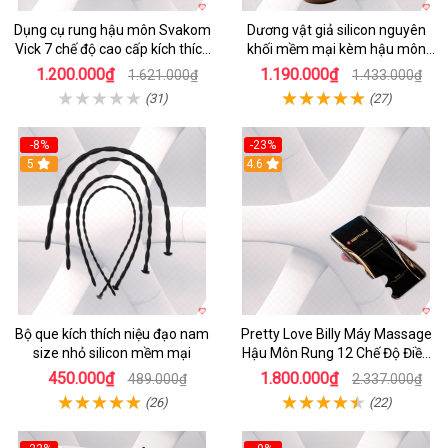
Dụng cụ rung hậu môn Svakom
Dương vật giả silicon nguyên
Vick 7 chế độ cao cấp kích thích
khối mềm mại kèm hậu môn
mạnh mẽ
kích thích
1.200.000₫
1.190.000₫
1.621.000₫
1.433.000₫
(31)
(27)
-8%
-23%
5
4.6
Bộ que kích thích niệu đạo nam
Pretty Love Billy Máy Massage
size nhỏ silicon mềm mại
Hậu Môn Rung 12 Chế Độ Điều
Khiển App
450.000₫
1.800.000₫
489.000₫
2.337.000₫
(26)
(22)