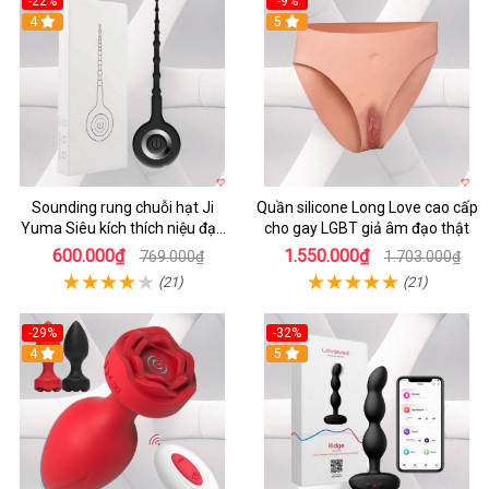
-22%
-9%
4
5
Sounding rung chuỗi hạt Ji
Quần silicone Long Love cao cấp
Yuma Siêu kích thích niệu đạo
cho gay LGBT giả âm đạo thật
Nam Gay
600.000₫
1.550.000₫
769.000₫
1.703.000₫
(21)
(21)
-29%
-32%
4
5