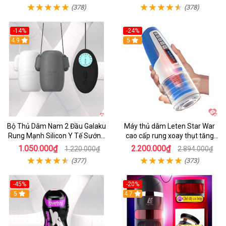
(378)
(378)
-14%
-24%
4.9
5
Bộ Thủ Dâm Nam 2 Đầu Galaku
Máy thủ dâm Leten Star War
Rung Mạnh Silicon Y Tế Sướng
cao cấp rung xoay thụt tăng
Tột Đỉnh
khoái cảm
1.050.000₫
2.200.000₫
1.220.000₫
2.894.000₫
(377)
(373)
-45%
-20%
5
4.7