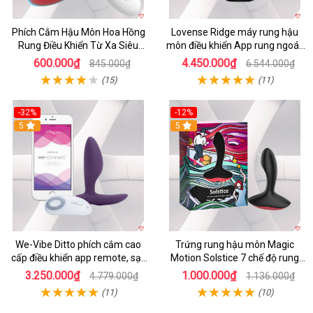
Phích Cắm Hậu Môn Hoa Hồng
Lovense Ridge máy rung hậu
Rung Điều Khiển Từ Xa Siêu
môn điều khiển App rung ngoáy
Sướng
mạnh mẽ
600.000₫
4.450.000₫
845.000₫
6.544.000₫
(15)
(11)
-32%
-12%
5
5
We-Vibe Ditto phích cắm cao
Trứng rung hậu môn Magic
cấp điều khiển app remote, sạc
Motion Solstice 7 chế độ rung
nhanh
kích thích
3.250.000₫
1.000.000₫
4.779.000₫
1.136.000₫
(11)
(10)