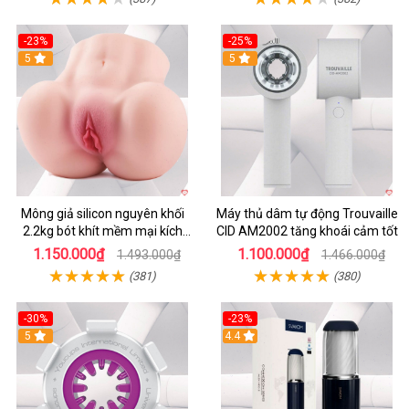
-23%
-25%
5
5
Mông giả silicon nguyên khối
Máy thủ dâm tự động Trouvaille
2.2kg bót khít mềm mại kích
CID AM2002 tăng khoái cảm tốt
thích
1.150.000₫
1.100.000₫
1.493.000₫
1.466.000₫
(381)
(380)
-30%
-23%
5
4.4