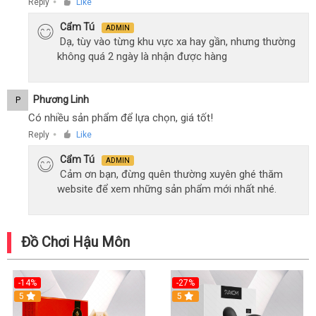
Reply
Like
●
Cẩm Tú
ADMIN
Dạ, tùy vào từng khu vực xa hay gần, nhưng thường
không quá 2 ngày là nhận được hàng
Phương Linh
P
Có nhiều sản phẩm để lựa chọn, giá tốt!
Reply
Like
●
Cẩm Tú
ADMIN
Cảm ơn bạn, đừng quên thường xuyên ghé thăm
website để xem những sản phẩm mới nhất nhé.
Đồ Chơi Hậu Môn
-14%
-27%
5
5