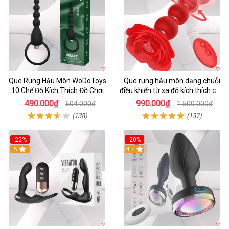
Que Rung Hậu Môn WoDoToys
Que rung hậu môn dạng chuỗi
10 Chế Độ Kích Thích Đồ Chơi
điều khiển từ xa đỏ kích thích cực
Gay
mạnh
490.000₫
990.000₫
604.000₫
1.500.000₫
(138)
(137)
-22%
-20%
5
4.7