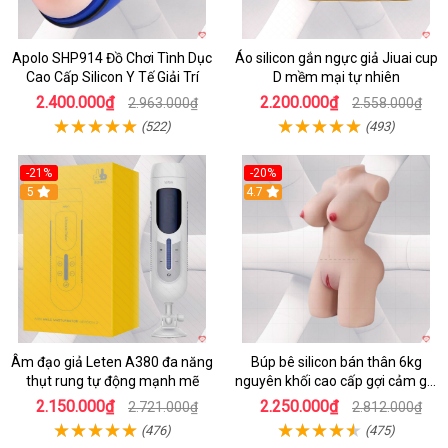
Apolo SHP914 Đồ Chơi Tình Dục
Áo silicon gắn ngực giả Jiuai cup
Cao Cấp Silicon Y Tế Giải Trí
D mềm mại tự nhiên
2.400.000₫
2.200.000₫
2.963.000₫
2.558.000₫
(522)
(493)
-21%
-20%
5
4.7
Âm đạo giả Leten A380 đa năng
Búp bê silicon bán thân 6kg
thụt rung tự động mạnh mẽ
nguyên khối cao cấp gợi cảm giá
tốt
2.150.000₫
2.250.000₫
2.721.000₫
2.812.000₫
(476)
(475)