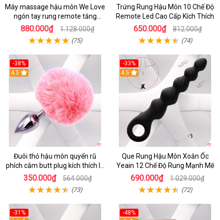
Máy massage hậu môn We Love
Trứng Rung Hậu Môn 10 Chế Độ
ngón tay rung remote tăng
Remote Led Cao Cấp Kích Thích
khoái cảm
880.000₫
650.000₫
1.128.000₫
812.000₫
(75)
(74)
-38%
-33%
4.5
4.5
Đuôi thỏ hậu môn quyến rũ
Que Rung Hậu Môn Xoắn Ốc
phích cắm butt plug kích thích lỗ
Yeain 12 Chế Độ Rung Mạnh Mẽ
nhị
350.000₫
690.000₫
564.000₫
1.029.000₫
(73)
(72)
-31%
-48%