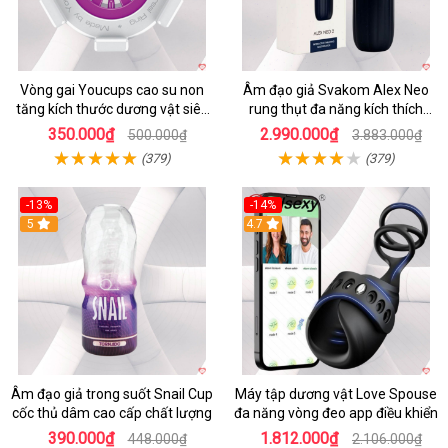
Vòng gai Youcups cao su non
Âm đạo giả Svakom Alex Neo
tăng kích thước dương vật siêu
rung thụt đa năng kích thích
kích thích
mạnh
350.000₫
2.990.000₫
500.000₫
3.883.000₫
(379)
(379)
-13%
-14%
5
4.7
Âm đạo giả trong suốt Snail Cup
Máy tập dương vật Love Spouse
cốc thủ dâm cao cấp chất lượng
đa năng vòng đeo app điều khiển
390.000₫
1.812.000₫
448.000₫
2.106.000₫