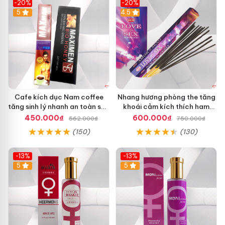
-20%
-20%
5
4.5
Cafe kích dục Nam coffee
Nhang hương phòng the tăng
tăng sinh lý nhanh an toàn sau
khoái cảm kích thích ham
30 phút
muốn nhẹ nhàng
450.000₫
600.000₫
562.000₫
750.000₫
(150)
(130)
-13%
-13%
Hot
5
Hot
5