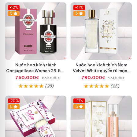
-12%
-17%
5
5
Nước hoa kích thích
Nước hoa kích thích Nam
Conjugallove Women 29.5ml
Velvet White quyến rũ mạnh
tăng ham muốn phấn khích
mùi chai lớn giá tốt
750.000₫
790.000₫
852.000₫
951.000₫
(28)
(25)
-20%
-11%
5
5