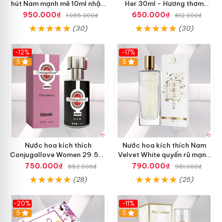
hút Nam mạnh mẽ 10ml nhập
Her 30ml - Hương thơm
khẩu
quyến rũ, tăng cảm xúc
950.000₫
650.000₫
1.055.000₫
812.000₫
(30)
(30)
-12%
-17%
5
5
Nước hoa kích thích
Nước hoa kích thích Nam
Conjugallove Women 29.5ml
Velvet White quyến rũ mạnh
tăng ham muốn phấn khích
mùi chai lớn giá tốt
750.000₫
790.000₫
852.000₫
951.000₫
(28)
(25)
-20%
-11%
5
5