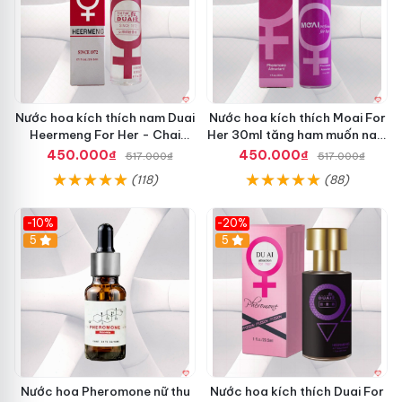
Nước hoa kích thích nam Duai
Nước hoa kích thích Moai For
Heermeng For Her - Chai
Her 30ml tăng ham muốn nam
29.5ml
giới
450.000₫
450.000₫
517.000₫
517.000₫
(118)
(88)
-10%
-20%
5
5
Nước hoa Pheromone nữ thu
Nước hoa kích thích Duai For