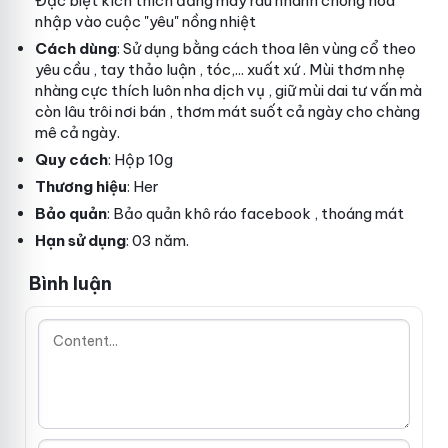
Đặc biệt kích thích đấng mày râu nhanh chóng hòa
nhập vào cuộc "yêu" nồng nhiệt
Cách dùng
: Sử dụng bằng cách thoa lên vùng cổ
theo
yêu cầu
, tay
thảo luận
, tóc,...
xuất xứ
. Mùi thơm nhẹ
nhàng cực thích luôn nha
dịch vụ
, giữ mùi dai
tư vấn
mà
còn lâu trôi
nơi bán
, thơm mát suốt cả ngày cho chàng
mê cả ngày.
Quy cách
: Hộp 10g
Thương hiệu
: Her
Bảo quản
: Bảo quản khô ráo
facebook
, thoáng mát
Hạn sử dụng
: 03 năm.
Bình luận