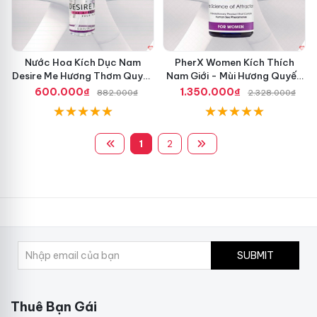
Nước Hoa Kích Dục Nam
PherX Women Kích Thích
Desire Me Hương Thơm Quyến
Nam Giới - Mùi Hương Quyến
Rũ Tăng Ham Muốn
Rũ, Hấp Dẫn
600.000₫
1.350.000₫
882.000₫
2.328.000₫
1
2
SUBMIT
Thuê Bạn Gái