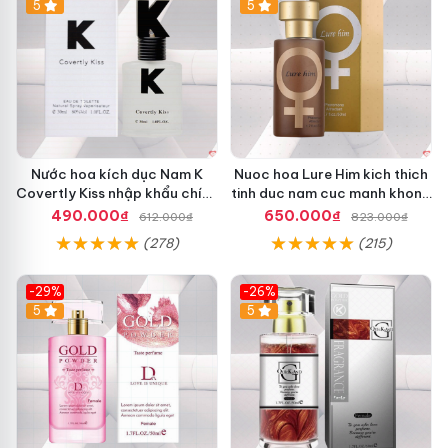
5
5
Nước hoa kích dục Nam K
Nuoc hoa Lure Him kich thich
Covertly Kiss nhập khẩu chính
tinh duc nam cuc manh khong
hãng
mui
490.000₫
650.000₫
612.000₫
823.000₫
(278)
(215)
-29%
-26%
5
5