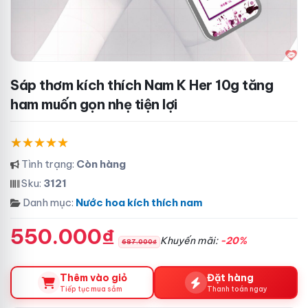
Sáp thơm kích thích Nam K Her 10g tăng
ham muốn gọn nhẹ tiện lợi
Tình trạng:
Còn hàng
Sku:
3121
Danh mục:
Nước hoa kích thích nam
550.000₫
Khuyến mãi:
-20%
687.000₫
Thêm vào giỏ
Đặt hàng
Tiếp tục mua sắm
Thanh toán ngay