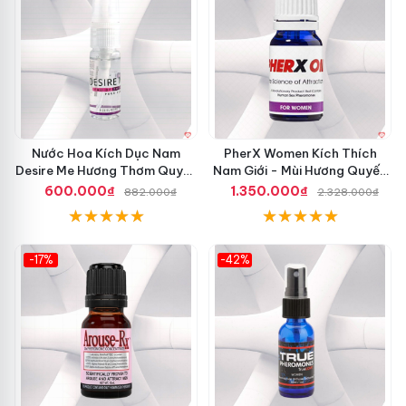
Nước Hoa Kích Dục Nam
PherX Women Kích Thích
Desire Me Hương Thơm Quyến
Nam Giới - Mùi Hương Quyến
Rũ Tăng Ham Muốn
Rũ, Hấp Dẫn
600.000₫
1.350.000₫
882.000₫
2.328.000₫
-17%
-42%