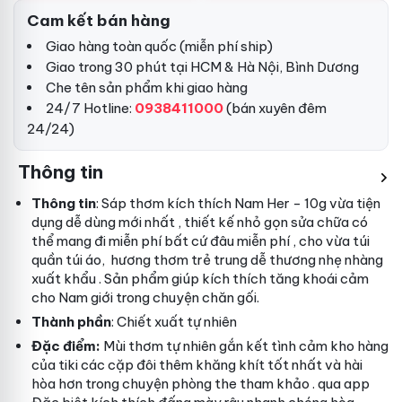
Cam kết bán hàng
Giao hàng toàn quốc (miễn phí ship)
Giao trong 30 phút tại HCM & Hà Nội, Bình Dương
Che tên sản phẩm khi giao hàng
24/7 Hotline:
0938411000
(bán xuyên đêm
24/24)
Thông tin
Thông tin
: Sáp thơm kích thích Nam Her - 10g vừa tiện
dụng dễ dùng
mới nhất
, thiết kế nhỏ gọn
sửa chữa
có
thể mang đi
miễn phí
bất cứ đâu
miễn phí
, cho vừa túi
quần túi áo, hương thơm trẻ trung dễ thương nhẹ nhàng
xuất khẩu
. Sản phẩm giúp kích thích tăng khoái cảm
cho Nam giới trong chuyện chăn gối.
Thành phần
: Chiết xuất tự nhiên
Đặc điểm:
Mùi thơm tự nhiên gắn kết tình cảm
kho hàng
của
tiki
các cặp đôi thêm khăng khít
tốt nhất
và hài
hòa hơn trong chuyện phòng the
tham khảo
.
qua app