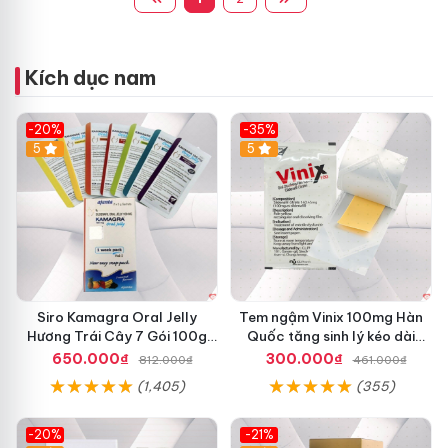
Kích dục nam
-20%
-35%
5
5
Siro Kamagra Oral Jelly
Tem ngậm Vinix 100mg Hàn
Hương Trái Cây 7 Gói 100g
Quốc tăng sinh lý kéo dài
Tăng Cường Sinh Lý Nam
quan hệ hiệu quả
650.000₫
300.000₫
812.000₫
461.000₫
(1,405)
(355)
-20%
-21%