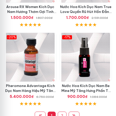
Arouse RX Women Kích Dục
Nước Hoa Kích Dục Nam True
Nam Hương Thơm Gợi Tình
Love Quyến Rũ Hút Hồn Đẳng
Tăng Hưng Phấn
Cấp Mỹ
1.500.000₫
1.700.000₫
1.807.000₫
2.931.000₫
-20%
-17%
Pheromone Advantage Kích
Nước Hoa Kích Dục Nam Be
Dục Nam Hàng Hiệu Mỹ Tăng
Mine Mỹ Tăng Hưng Phấn Tự
Mạnh Sức Hút
Nhiên
5.400.000₫
900.000₫
6.750.000₫
1.084.000₫
1
2