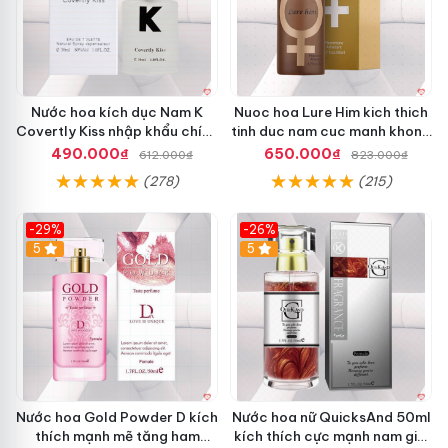
Nước hoa kích dục Nam K
Nuoc hoa Lure Him kich thich
Covertly Kiss nhập khẩu chính
tinh duc nam cuc manh khong
hãng
mui
490.000₫
650.000₫
612.000₫
823.000₫
(278)
(215)
-29%
-26%
5
5
Nước hoa Gold Powder D kích
Nước hoa nữ QuicksAnd 50ml
thích mạnh mẽ tăng ham
kích thích cực mạnh nam giới