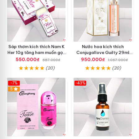
Sáp thơm kích thích Nam K
Nước hoa kích thích
Her 10g tăng ham muốn gọn
Conjugallove Guilty 29ml
nhẹ tiện lợi
Pheromone quyến rũ
550.000₫
950.000₫
687.000₫
1.067.000₫
(20)
(20)
-7%
-43%
5