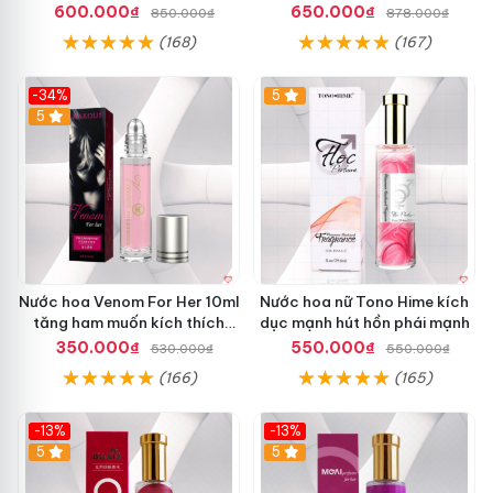
muốn nam giới chính hãng
không mùi
600.000₫
650.000₫
850.000₫
878.000₫
(168)
(167)
-34%
5
5
Nước hoa Venom For Her 10ml
Nước hoa nữ Tono Hime kích
tăng ham muốn kích thích
dục mạnh hút hồn phái mạnh
nam giới mạnh mẽ
350.000₫
550.000₫
530.000₫
550.000₫
(166)
(165)
-13%
-13%
Hot
5
Hot
5