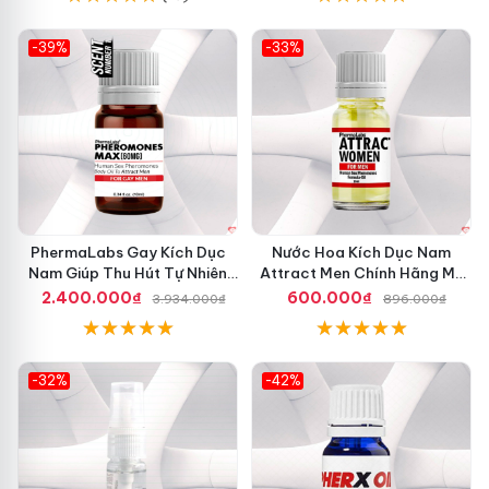
-39%
-33%
PhermaLabs Gay Kích Dục
Nước Hoa Kích Dục Nam
Nam Giúp Thu Hút Tự Nhiên
Attract Men Chính Hãng Mỹ
An Toàn Mỹ
Tăng Ham Muốn
2.400.000₫
600.000₫
3.934.000₫
896.000₫
-32%
-42%