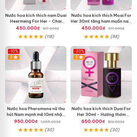
Nước hoa kích thích nam Duai
Nước hoa kích thích Moai For
Heermeng For Her - Chai
Her 30ml tăng ham muốn nam
29.5ml
giới
450.000₫
450.000₫
517.000₫
517.000₫
(118)
(88)
-10%
-20%
5
5
Nước hoa Pheromone nữ thu
Nước hoa kích thích Duai For
hút Nam mạnh mẽ 10ml nhập
Her 30ml - Hương thơm
khẩu
quyến rũ, tăng cảm xúc
950.000₫
650.000₫
1.055.000₫
812.000₫
(30)
(30)