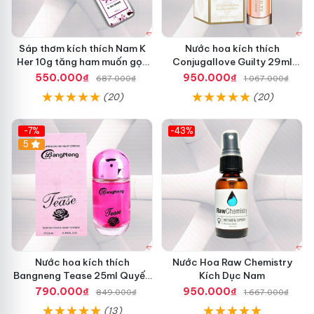
Sáp thơm kích thích Nam K
Nước hoa kích thích
Her 10g tăng ham muốn gọn
Conjugallove Guilty 29ml
nhẹ tiện lợi
Pheromone quyến rũ
550.000₫
950.000₫
687.000₫
1.067.000₫
(20)
(20)
-7%
-43%
5
Nước hoa kích thích
Nước Hoa Raw Chemistry
Bangneng Tease 25ml Quyến
Kích Dục Nam
rũ Tự tin Thu hút
790.000₫
950.000₫
849.000₫
1.667.000₫
(13)