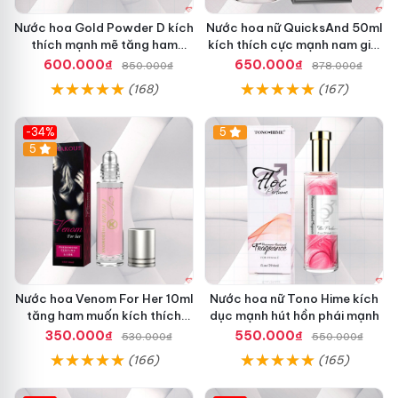
Nước hoa Gold Powder D kích
Nước hoa nữ QuicksAnd 50ml
thích mạnh mẽ tăng ham
kích thích cực mạnh nam giới
muốn nam giới chính hãng
không mùi
600.000₫
650.000₫
850.000₫
878.000₫
(168)
(167)
-34%
5
5
Nước hoa Venom For Her 10ml
Nước hoa nữ Tono Hime kích
tăng ham muốn kích thích
dục mạnh hút hồn phái mạnh
nam giới mạnh mẽ
350.000₫
550.000₫
530.000₫
550.000₫
(166)
(165)