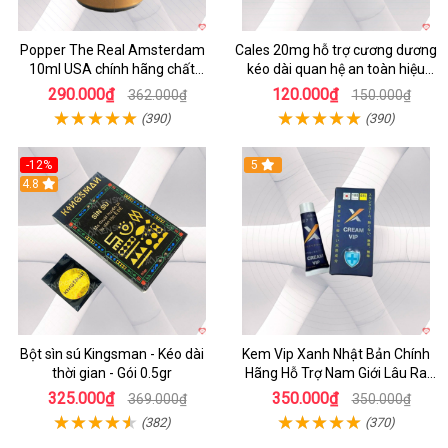
Popper The Real Amsterdam
Cales 20mg hỗ trợ cương dương
10ml USA chính hãng chất
kéo dài quan hệ an toàn hiệu
lượng cao
quả
290.000₫
120.000₫
362.000₫
150.000₫
(390)
(390)
-12%
5
Hot
4.8
Bột sìn sú Kingsman - Kéo dài
Kem Vip Xanh Nhật Bản Chính
thời gian - Gói 0.5gr
Hãng Hỗ Trợ Nam Giới Lâu Ra
Tăng Cường Sinh Lý
325.000₫
350.000₫
369.000₫
350.000₫
(382)
(370)