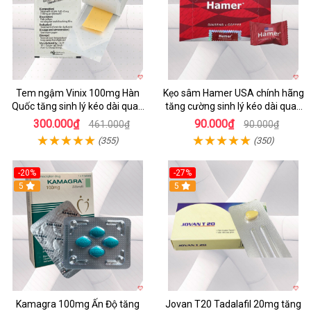
Tem ngậm Vinix 100mg Hàn
Kẹo sâm Hamer USA chính hãng
Quốc tăng sinh lý kéo dài quan
tăng cường sinh lý kéo dài quan
hệ hiệu quả
hệ
300.000₫
90.000₫
461.000₫
90.000₫
(355)
(350)
-20%
-27%
5
5
Kamagra 100mg Ấn Độ tăng
Jovan T20 Tadalafil 20mg tăng