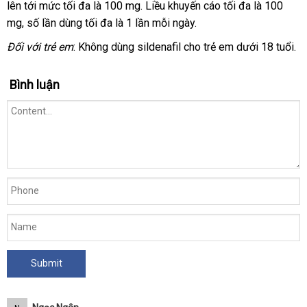
lên tới mức tối đa là 100 mg
mãi
Mỹ
. Liều khuyến cáo tối đa là 100
đâu
sỉ
giá
mg
giao
, số lần dùng tối đa là 1 lần mỗi ngày.
uy
hàng
tín
Đối
theo
với trẻ em
: Không dùng sildenafil cho trẻ em dưới 18 tuổi.
yêu
cầu
Bình luận