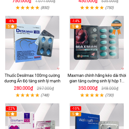
750.000₫
450.000₫
1.071.000₫
535.000₫
(850)
(750)
-6%
-14%
5
Hot
5
Thuốc Desilmax 100mg cường
Maxman chính hãng kéo dài thời
dương Ấn Độ tăng sinh lý mạnh
gian tăng cường sinh lý hộp 10
viên
280.000₫
350.000₫
297.000₫
348.000₫
(748)
(730)
-22%
-10%
5
5