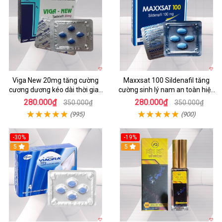
Viga New 20mg tăng cường
Maxxsat 100 Sildenafil tăng
cương dương kéo dài thời gian
cường sinh lý nam an toàn hiệu
quan hệ hộp 4 viên
quả
280.000₫
280.000₫
350.000₫
350.000₫
(995)
(900)
-30%
-19%
5
5