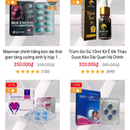
Hot
5
5
Maxman chính hãng kéo dài thời
Trùm Sìn Sú 10ml Xịt Ê Đê Thảo
gian tăng cường sinh lý hộp 10
Dược Kéo Dài Quan Hệ Chính
viên
Hãng
350.000₫
320.000₫
348.000₫
385.000₫
(730)
(699)
-22%
-10%
5
5