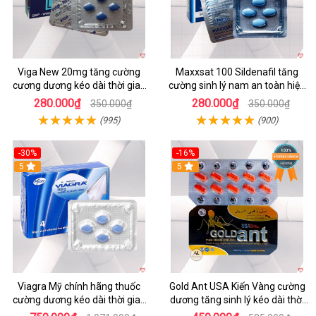
Viga New 20mg tăng cường
Maxxsat 100 Sildenafil tăng
cương dương kéo dài thời gian
cường sinh lý nam an toàn hiệu
quan hệ hộp 4 viên
quả
280.000₫
280.000₫
350.000₫
350.000₫
(995)
(900)
-30%
-16%
5
5
Viagra Mỹ chính hãng thuốc
Gold Ant USA Kiến Vàng cường
cường dương kéo dài thời gian
dương tăng sinh lý kéo dài thời
cho Nam giới uy tín
gian