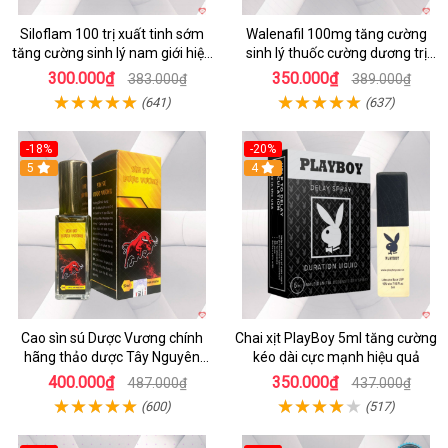
Siloflam 100 trị xuất tinh sớm
Walenafil 100mg tăng cường
tăng cường sinh lý nam giới hiệu
sinh lý thuốc cường dương trị
quả
xuất tinh sớm kéo dài
300.000₫
350.000₫
383.000₫
389.000₫
(641)
(637)
-18%
-20%
5
4
Cao sìn sú Dược Vương chính
Chai xịt PlayBoy 5ml tăng cường
hãng thảo dược Tây Nguyên
kéo dài cực mạnh hiệu quả
hiệu quả an toàn
400.000₫
350.000₫
487.000₫
437.000₫
(600)
(517)