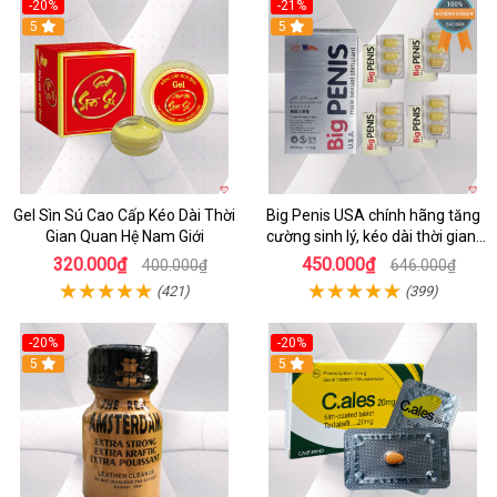
-20%
-21%
5
5
Gel Sìn Sú Cao Cấp Kéo Dài Thời
Big Penis USA chính hãng tăng
Gian Quan Hệ Nam Giới
cường sinh lý, kéo dài thời gian,
chống xuất tinh sớm
320.000₫
450.000₫
400.000₫
646.000₫
(421)
(399)
-20%
-20%
5
5