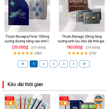
Thuốc Novagra Forte 100mg
Thuốc Banago 20mg tăng
cường dương nâng cao sinh lý
cường sinh lực, kéo dài thời gian
an toàn hiệu quả
xuất tinh, trị rối loạn cương
250.000₫
180.000₫
277.000₫
219.000₫
dương
(280)
(276)
1
2
3
4
5
Kéo dài thời gian
-20%
-13%
5
Hot
5