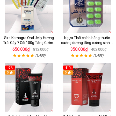
Siro Kamagra Oral Jelly Hương
Ngựa Thái chính hãng thuốc
Trái Cây 7 Gói 100g Tăng Cường
cường dương tăng cường sinh lý
Sinh Lý Nam
nam hộp 10 viên
650.000₫
350.000₫
812.000₫
402.000₫
(1,405)
(1,403)
-6%
-31%
5
Hot
5