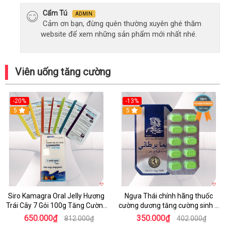
Cẩm Tú
ADMIN
Cảm ơn bạn, đừng quên thường xuyên ghé thăm
website để xem những sản phẩm mới nhất nhé.
Viên uống tăng cường
-20%
-13%
5
Hot
5
Siro Kamagra Oral Jelly Hương
Ngựa Thái chính hãng thuốc
Trái Cây 7 Gói 100g Tăng Cường
cường dương tăng cường sinh lý
Sinh Lý Nam
nam hộp 10 viên
650.000₫
350.000₫
812.000₫
402.000₫