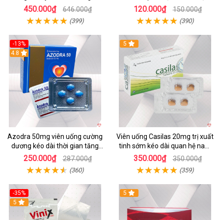
chống xuất tinh sớm
quả
450.000₫
120.000₫
646.000₫
150.000₫
(399)
(390)
-13%
5
Hot
4.8
Azodra 50mg viên uống cường
Viên uống Casilas 20mg trị xuất
dương kéo dài thời gian tăng
tinh sớm kéo dài quan hệ nam
sinh lý hiệu quả
giới
250.000₫
350.000₫
287.000₫
350.000₫
(360)
(359)
-35%
5
5