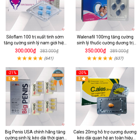
Siloflam 100 trị xuất tinh sớm
Walenafil 100mg tăng cường
tăng cường sinh lý nam giới hiệu
sinh lý thuốc cường dương trị
quả
xuất tinh sớm kéo dài
300.000₫
350.000₫
383.000₫
389.000₫
(641)
(637)
-21%
-20%
5
5
Big Penis USA chính hãng tăng
Cales 20mg hỗ trợ cương dương
cường sinh lý, kéo dài thời gian,
kéo dài quan hệ an toàn hiệu