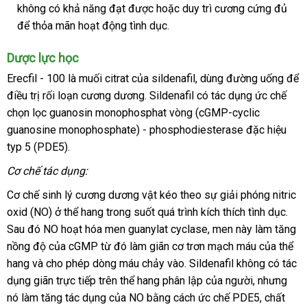
không có khả năng đạt
mua
hàng
được
an
hoặc duy trì cương cứng đủ
xứ
phả
để thỏa mãn hoạt động tình dục.
nhái
toàn
hồi
Dược lực học
Erecfil - 100 là muối citrat
bảng
của sildenafil
Nhật
, dùng đường uống
giá
để
điều trị rối loạn cương dương
giá
bảo
. Sildenafil có tác dụng ức chế
Bản
sỉ
chọn lọc guanosin monophosphat vòng (cGMP-cyclic
hành
guanosine monophosphate) - phosphodiesterase đặc hiệu
typ 5 (PDE5).
Cơ chế tác dụng:
Cơ chế sinh lý cương dương vật kéo theo sự giải phóng nitric
oxid (NO) ở thể hang trong suốt
ở
quá trình kích thích tình dục
hướ
.
Sau đó NO hoạt hóa men guanylat cyclase
đâu
kho
, men này làm tăng
dẫn
nồng độ
nhập
của cGMP từ đó làm giãn cơ trơn mạch máu
uy
hàng
tiết
của thể
hang
mới
và cho phép dòng máu chảy vào
khẩu
tín
kho
. Sildenafil không có tác
kiệm
dụng giãn trực tiếp trên thể hang phân lập
nhất
hàng
sử
của người
thanh
,
Thái
nhưng
nó làm tăng tác dụng
chính
của NO bằng cách ức chế PDE5
dụng
lý
Lan
chiết
, chất