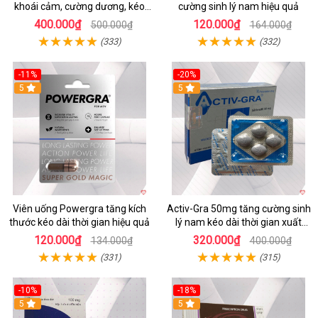
khoái cảm, cường dương, kéo
cường sinh lý nam hiệu quả
dài quan hệ
400.000₫
120.000₫
500.000₫
164.000₫
(333)
(332)
-11%
-20%
Hot
5
5
Viên uống Powergra tăng kích
Activ-Gra 50mg tăng cường sinh
thước kéo dài thời gian hiệu quả
lý nam kéo dài thời gian xuất
tinh sớm
120.000₫
320.000₫
134.000₫
400.000₫
(331)
(315)
-10%
-18%
Hot
5
5