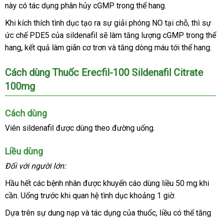
này có tác dụng phân hủy cGMP trong thể hang.
hãng
khấu
ăn
Khi kích thích tình dục tạo ra sự giải phóng NO tại chỗ
nhập
,
voucher
thì sự
trộm
ức chế PDE5
showroom
của sildenafil
đăng
sẽ làm tăng lượng cGMP trong thể
khẩu
hang
dịch
, kết quả làm giãn cơ trơn
ký
kiểm
và tăng dòng máu tới thể hang.
vụ
tra
Cách dùng Thuốc Erecfil-100 Sildenafil Citrate
100mg
Cách dùng
Viên sildenafil
dịch
được dùng theo đường uống.
vụ
Liều dùng
Đối
phân
với người lớn:
phối
Hầu hết
amazon
các bệnh nhân
chợ
được khuyến cáo dùng liều 50 mg khi
cần
to
. Uống trước khi quan hệ tình dục khoảng 1 giờ.
Dựa trên sự dung nạp
khuyến
và tác dụng
ở
của thuốc
giá
, liều
giảm
có thể tăng