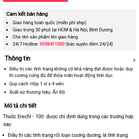
Cam kết bán hàng
Giao hàng toàn quốc (miễn phí ship)
Giao trong 30 phút tại HCM & Hà Nội, Bình Dương
Che tên sản phẩm khi giao hàng
24/7 Hotline:
0938411000
(bán xuyên đêm 24/24)
Thông tin
Ðiều trị
đặt
các tình trạng không có khả năng đạt
nhập
được
nổi
hoặc duy
trì cương cứng đủ
mua
nước
để thỏa mãn hoạt động tình dục.
khẩu
tiếng
ngoài
Quy cách: Hộp 1 vỉ x 4 viên.
Xuất xứ thương hiệu: Ấn Độ
Mô tả chi tiết
Thuốc Erecfil - 100
nơi
được chỉ định dùng trong
hàng
các trường hợp
sau:
bán
Hiệu
Ðiều trị
đặt
các tình trạng rối loạn cương dương
xuất
, là tình trạng