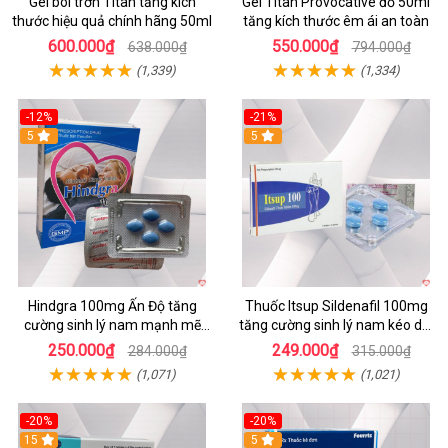
Gel bôi trơn Titan tăng kích
Gel Titan Provocative đỏ 50ml
thước hiệu quả chính hãng 50ml
tăng kích thước êm ái an toàn
600.000₫
550.000₫
638.000₫
794.000₫
(1,339)
(1,334)
-12%
-21%
5
5
Hindgra 100mg Ấn Độ tăng
Thuốc Itsup Sildenafil 100mg
cường sinh lý nam mạnh mẽ
tăng cường sinh lý nam kéo dài
chống xuất tinh sớm
thời gian chất lượng
250.000₫
249.000₫
284.000₫
315.000₫
(1,071)
(1,021)
-20%
-20%
15
5