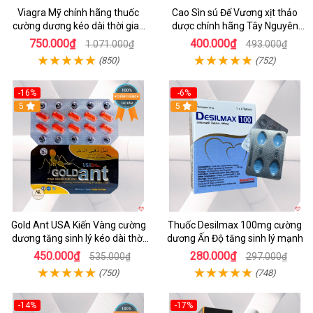
Viagra Mỹ chính hãng thuốc
Cao Sìn sú Đế Vương xịt thảo
cường dương kéo dài thời gian
dược chính hãng Tây Nguyên
cho Nam giới uy tín
hiệu quả tăng cường
750.000₫
400.000₫
1.071.000₫
493.000₫
(850)
(752)
-16%
-6%
5
5
Gold Ant USA Kiến Vàng cường
Thuốc Desilmax 100mg cường
dương tăng sinh lý kéo dài thời
dương Ấn Độ tăng sinh lý mạnh
gian
450.000₫
280.000₫
535.000₫
297.000₫
(750)
(748)
-14%
-17%