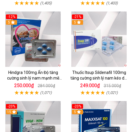
(1,405)
(1,403)
-12%
-21%
5
5
Hindgra 100mg Ấn Độ tăng
Thuốc Itsup Sildenafil 100mg
cường sinh lý nam mạnh mẽ
tăng cường sinh lý nam kéo dài
chống xuất tinh sớm
thời gian chất lượng
250.000₫
249.000₫
284.000₫
315.000₫
(1,071)
(1,021)
-20%
-20%
15
5