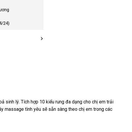
Dương
4/24)
oả sinh lý
ở
. Tích hợp 10 kiểu rung đa dạng cho chị em trải
ập
áy massage tình yêu
đâu
chợ
sẽ sẵn sàng theo chị em trong
showroom
các
ng