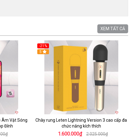
XEM TẤT CẢ
-21%
5
e Âm Vật Sóng
Chày rung Leten Lightning Version 3 cao cấp đa
pp Đỉnh
chức năng kích thích
1.600.000₫
000₫
2.025.000₫