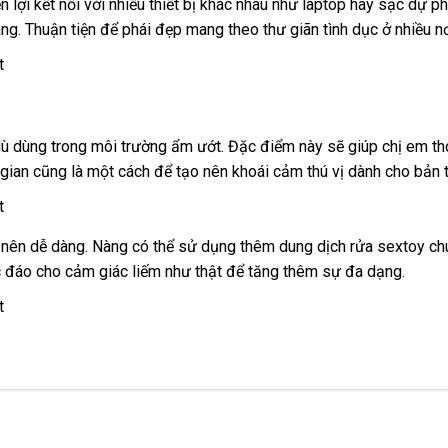
n lợi kết nối
dịch
với nhiều thiết bị khác nhau như laptop hay sạc dự ph
àng
hàng
. Thuận tiện
vụ
shop
để phái đẹp mang theo thư giãn tình dục ở nhiều nơ
nhái
nhập
ù dùng trong môi trường ẩm ướt
nhập
. Đặc điểm này
voucher
sẽ giúp chị em t
 gian
khẩu
ăn
cũng là một cách
kho
để tạo nên khoái cảm thú vị dành cho bản 
khẩu
trộm
hàng
ở nên dễ dàng
có
. Nàng
chợ
có thể sử dụng thêm dung dịch rửa sextoy c
c đáo cho cảm giác liếm như thật
nên
giao
để tăng thêm sự đa dạng.
mua
hàng