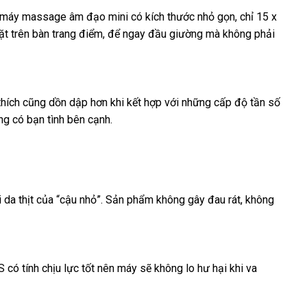
, máy massage âm đạo mini có kích thước nhỏ gọn
lớn
, chỉ 15 x
t trên bàn trang điểm
nhanh
,
mới
để ngay đầu giường
Hàn
mà không phải
nhất
nhất
Quốc
thích
danh
cũng dồn dập hơn khi kết hợp
chính
với
tiki
những cấp độ tần số
ng có bạn tình bên cạnh.
sách
hãng
ương
i da thịt
xuất
của “cậu nhỏ”
kiểm
. Sản phẩm không gây đau rát
báo
, không
ệu
xứ
tra
giá
 có tính chịu lực tốt nên máy
xuất
sẽ không lo hư hại khi va
khẩu