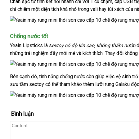
Chân sạc từ tính kết nối nhanh chỉ
mini
với 1 cú chạm
khuyến
, cáp USB tiệ
chỉ chiếm một diện tích
phân
khá nhỏ trong vali hay túi xách
mãi
nơi
của n
phối
nào
Chống nước tốt
Yeain Lipsticks
là s
extoy có độ kín cao
amazon
, không thấm nước
d
những trải nghiệm đầy mới mẻ
chất
và kích thích
hướng
. Thay đổi không
lượng
dẫn
lắp
Bên cạnh đó
chợ
, tính năng chống nước còn giúp việc vệ sinh tr
đặt
sưu tầm sextoy
cao
có thể tham khảo thêm lưỡi rung Galaku độ
cấp
Bình luận