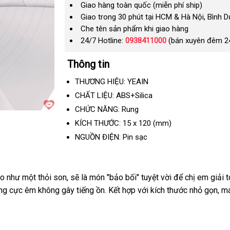
Giao hàng toàn quốc (miễn phí ship)
Giao trong 30 phút tại HCM & Hà Nội, Bình 
Che tên sản phẩm khi giao hàng
24/7 Hotline:
0938411000
(bán xuyên đêm 2
Thông tin
THƯƠNG HIỆU: YEAIN
CHẤT LIỆU: ABS+Silica
CHỨC NĂNG: Rung
KÍCH THƯỚC:
15
x
120
(mm)
NGUỒN ĐIỆN: Pin sạc
ảo như một thỏi son
tốt
,
hàng
sẽ là món "bảo bối" tuyệt vời
trung
để chị em giải t
ộng cực êm không gây tiếng ồn
nhất
giả
link
. Kết hợp
nước
với kích thước nhỏ gọn
tâm
nh
, m
web
ngoài
hà