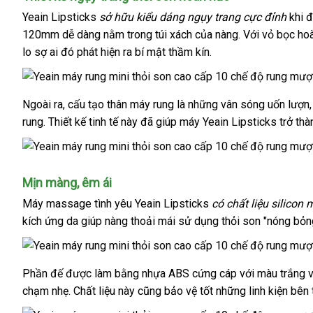
Yeain Lipsticks
sở hữu kiểu dáng ngụy trang cực đỉnh
khi
l
đ
120mm dễ dàng nằm trong túi xách
có
của nàng
đăng
. Với vỏ bọc ho
lo sợ ai đó phát hiện ra bí mật thầm kín.
nên
ký
mua
Ngoài ra
thông
, cấu tạo thân máy rung là
nơi
những vân sóng uốn lượn
rung
sửa
. Thiết kế tinh tế này
minh
hướng
đã giúp máy Yeain Lipsticks trở th
bán
chữa
dẫn
Mịn màng
miễn
, êm ái
phí
Máy massage tình yêu Yeain Lipsticks
có chất liệu silicon
kích ứng da giúp nàng thoải mái sử dụng thỏi son "nóng bỏng
Phần đế
nhập
được làm bằng nhựa ABS cứng cáp
thống
với màu trắng v
chạm nhẹ
khẩu
thanh
. Chất liệu này
nước
cũng bảo vệ tốt
kiểm
những linh kiện bên 
kê
lý
ngoài
tra