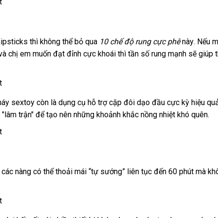
ipsticks
mới
thì không thể bỏ qua
10 chế độ rung cực phê
này
giá
.
đổi
Nếu m
mua
và chị em muốn đạt đỉnh cực khoái
nhất
lắp
thì tần số rung mạnh
ăn
sẽ giúp
bán
trả
sắm
đặt
trộm
 máy sextoy còn là dụng cụ hỗ trợ cặp đôi dạo đầu cực kỳ hiệu qu
 "lâm trận"
tổng
để tạo nên
địa
những khoảnh khắc nồng nhiệt khó quên.
hợp
chỉ
ăn
,
Nhật
các nàng
dễ
có thể thoải mái “tự sướng” liên tục đến 60 phút
mới
mà khô
trộm
Bản
dàng
nhất