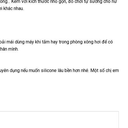
òng..
hàng
. Kèm
hỗ
với kích thước nhỏ gọn, đồ chơi tự sướng cho nữ
i khác nhau.
giả
trợ
hoải mái dùng máy khi tắm hay trong phòng xông hơi
cửa
để có
tự
thân mình.
hàng
động
huyên dụng
hàng
nếu muốn silicone lâu bền hơn
khuyến
nhé
đổi
. Một số chị em
nhái
mãi
trả