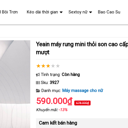
l Bôi Trơn
Kéo dài thời gian
Sextoy nữ
Bao Cao Su
Yeain máy rung mini thỏi son cao cấp 10 chế độ rung
mượt
Tình trạng:
Còn hàng
Sku:
3927
Danh mục:
Máy massage cho nữ
590.000₫
678.000₫
Khuyến mãi:
-13%
Cam kết bán hàng