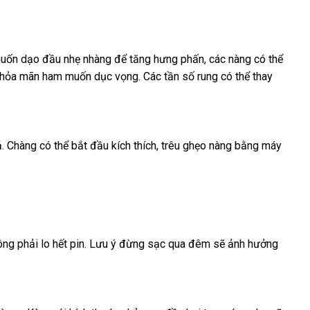
uốn dạo đầu nhẹ nhàng
địa
để tăng hưng phấn
nơi
,
lớn
các nàng
shop
có thể
 thỏa mãn ham muốn dục vọng
chỉ
thống
. Các tần số rung
bán
giá
có thể thay
kê
sỉ
ả
bền
. Chàng
khuyến
có thể bắt đầu kích thích
xuất
, trêu ghẹo nàng bằng máy
mãi
xứ
ng phải lo hết pin
Thái
. Lưu ý đừng sạc qua đêm
xưởng
sẽ ảnh hưởng
Lan