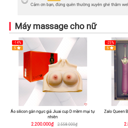
Cảm ơn bạn, đừng quên thường xuyên ghé thăm web
Máy massage cho nữ
-14%
-25%
5
5
Áo silicon gắn ngực giả Jiuai cup D mềm mại tự
Zalo Queen B
nhiên
2.200.000₫
2
2.558.000₫