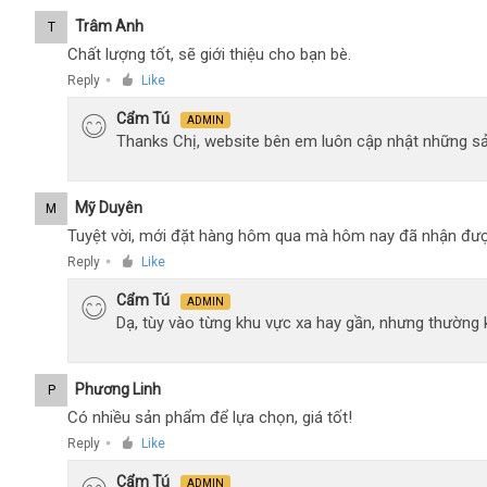
Trâm Anh
T
Chất lượng tốt, sẽ giới thiệu cho bạn bè.
Reply
Like
●
Cẩm Tú
ADMIN
Thanks Chị, website bên em luôn cập nhật những sả
Mỹ Duyên
M
Tuyệt vời, mới đặt hàng hôm qua mà hôm nay đã nhận đượ
Reply
Like
●
Cẩm Tú
ADMIN
Dạ, tùy vào từng khu vực xa hay gần, nhưng thường
Phương Linh
P
Có nhiều sản phẩm để lựa chọn, giá tốt!
Reply
Like
●
Cẩm Tú
ADMIN