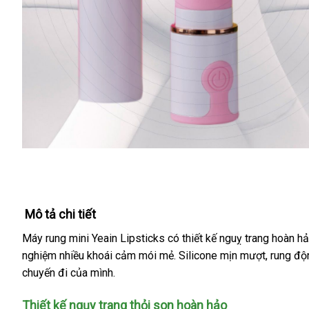
Mô tả chi tiết
Máy rung mini Yeain Lipsticks
có thiết kế nguỵ trang hoàn h
nghiệm nhiều khoái cảm mói mẻ
shopee
. Silicone mịn mượt
bình
, rung đ
chuyến đi
Pháp
của mình.
luận
Thiết kế ngụy trang thỏi son hoàn hảo