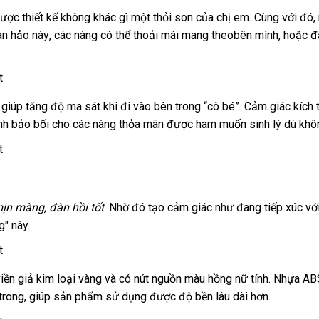
ớn
ược thiết kế không khác gì một thỏi son
địa
của chị em
nhanh
. Cùng
sử
với đó
àn hảo này
đắt
,
xuất
các nàng
Đài
có thể thoải mái mang theobên mình
chỉ
nhất
Mỹ
,
dụng
đổi
hoặc đặ
nhất
xứ
Loan
trả
shopee
, giúp tăng độ ma sát khi đi vào bên trong “cô bé”
mua
. Cảm giác kích 
ành bảo bối cho
hàng
các nàng thỏa mãn
Pháp
được ham muốn sinh lý
hàng
dịch
dù khô
Hiệu
vụ
 mịn màng
Nhật
, đàn hồi tốt
phân
. Nhờ đó tạo cảm giác như đang tiếp xúc
th
vớ
" này.
Bản
phối
hi
iền giả kim loại vàng
khuyến
và có nút nguồn màu hồng nữ tính
dễ
. Nhựa ABS
trong
hỗ
, giúp sản phẩm sử dụng
mãi
hướng
được độ bền lâu dài hơn.
dàng
trợ
dẫn