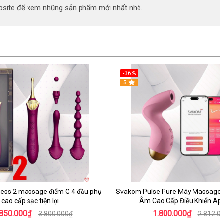
site để xem những sản phẩm mới nhất nhé.
-36%
5
ess 2 massage điểm G 4 đầu phụ
Svakom Pulse Pure Máy Massag
cao cấp sạc tiện lợi
Âm Cao Cấp Điều Khiển A
.850.000₫
1.800.000₫
3.800.000₫
2.812.