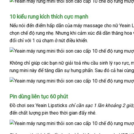
10 kiểu rung kích thích cực mạnh
báo
Nếu nói đến điểm hấp dẫn
Đài
của
máy massage cho nữ Yeain L
giá
chọn chế độ rung nhẹ
bền
. Nhưng khi cảm xúc
Loan
voucher
đã dần thăng hoa
đổi chỉ
nổi
với 1 cú chạm ở nút điều khiển.
tiếng
Không chỉ giúp
voucher
các bạn nữ giải toả nhu cầu sinh lý rạo rực,
rung mini này
ở
để tăng dần sự hưng phấn
có
. Sau đó cả hai cùng
đâu
nên
uy
chọn
tín
Pin dùng liên tục 60 phút
Đồ chơi sex Yeain Lipsticks
chỉ cần sạc 1 lần khoảng 2 giờ
đến chất lượng pin theo thời gian đấy
nhập
nhé.
khẩu