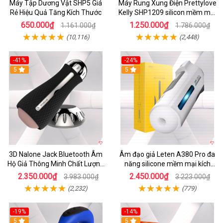
Máy Tập Dương Vật SHP5 Giá
Máy Rung Xung Điện Prettylove
Rẻ Hiệu Quả Tăng Kích Thước
Kelly SHP1209 silicon mềm mại
tiện lợi
650.000₫
1.250.000₫
1.161.000₫
1.786.000₫
(10,116)
(2,448)
-41%
-24%
5
5
3D Nalone Jack Bluetooth Âm
Âm đạo giả Leten A380 Pro đa
Hộ Giả Thông Minh Chất Lượng
năng silicone mềm mại kích
Cao
thích mạnh mẽ
2.350.000₫
2.450.000₫
3.983.000₫
3.223.000₫
(2,232)
(779)
-19%
-14%
5
5