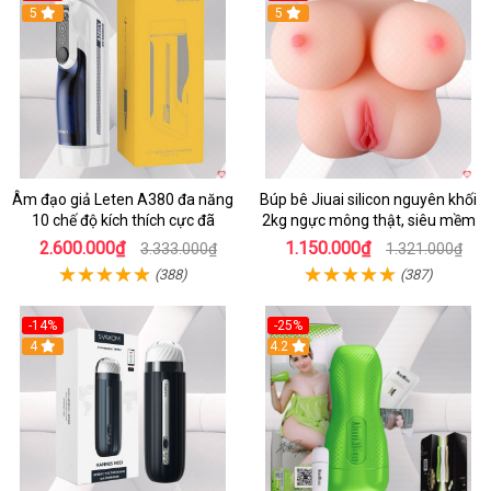
5
5
Âm đạo giả Leten A380 đa năng
Búp bê Jiuai silicon nguyên khối
10 chế độ kích thích cực đã
2kg ngực mông thật, siêu mềm
2.600.000₫
1.150.000₫
3.333.000₫
1.321.000₫
(388)
(387)
-14%
-25%
4
4.2