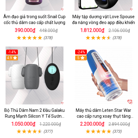
Âm đạo giả trong suốt Snail Cup
Máy tập dương vật Love Spouse
cốc thủ dâm cao cấp chất lượng
đa năng vòng đeo app điều khiển
390.000₫
1.812.000₫
448.000₫
2.106.000₫
(378)
(378)
-14%
-24%
4.9
5
Bộ Thủ Dâm Nam 2 Đầu Galaku
Máy thủ dâm Leten Star War
Rung Mạnh Silicon Y Tế Sướng
cao cấp rung xoay thụt tăng
Tột Đỉnh
khoái cảm
1.050.000₫
2.200.000₫
1.220.000₫
2.894.000₫
(377)
(373)