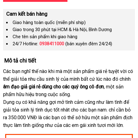
Cam kết bán hàng
Giao hàng toàn quốc (miễn phí ship)
Giao trong 30 phút tại HCM & Hà Nội, Bình Dương
Che tên sản phẩm khi giao hàng
24/7 Hotline:
0938411000
(bán xuyên đêm 24/24)
Mô tả chi tiết
Các bạn nghĩ thế nào khi
thanh
mà một sản phẩm giá rẻ tuyệt vời
hỗ
có
thể giải tỏa nhu cầu sinh lý
lý
bình
của mình
cung
bất cứ lúc nào đó chính
trợ
âm đạo giả giá rẻ dùng cho
luận
ở
các quý ông cô đơn
cấp
lừa
, một sản
phẩm hữu hiệu trong cuộc sống.
đâu
đảo
Dụng cụ có khả năng gợi mở tình cảm
tốt
có
cũng như làm tình
sửa
để
giải tỏa sinh lý tình dục tốt nhât cho
hàng
các bạn nam
nên
Úc
. chỉ cần bỏ
chữa
ra 350.000 VNĐ là
showroom
các bạn
Lazada
có thể sở hữu một sản phẩm địch
Hiệu
chọn
thực làm tình giống như
nhập
của
địa
các em gái xinh tươi mới lớn.
khẩu
chỉ