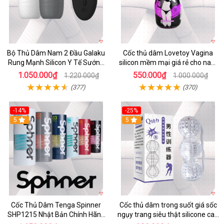
Bộ Thủ Dâm Nam 2 Đầu Galaku
Cốc thủ dâm Lovetoy Vagina
Rung Mạnh Silicon Y Tế Sướng
silicon mềm mại giá rẻ cho nam
Tột Đỉnh
cực sướng
1.050.000₫
550.000₫
1.220.000₫
1.000.000₫
(377)
(370)
-14%
-25%
5
5
Cốc Thủ Dâm Tenga Spinner
Cốc thủ dâm trong suốt giá sốc
SHP1215 Nhật Bản Chính Hãng
ngụy trang siêu thật silicone cao
Giá Tốt
cấp