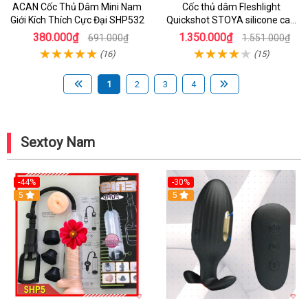
ACAN Cốc Thủ Dâm Mini Nam
Cốc thủ dâm Fleshlight
Giới Kích Thích Cực Đại SHP532
Quickshot STOYA silicone cao
cấp chính hãng mua ngay
380.000₫
1.350.000₫
691.000₫
1.551.000₫
(16)
(15)
1
2
3
4
Sextoy Nam
-44%
-30%
5
5