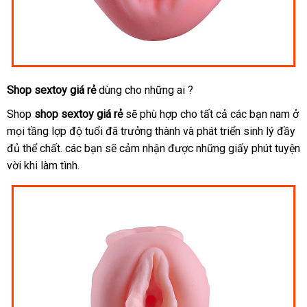
Shop sextoy giá rẻ
dùng cho
theo
những ai ?
yêu
Shop
shop sextoy giá rẻ
giá
sẽ phù hợp cho
danh
tất cả
sản
các bạn nam ở
cầu
giá
mọi tầng lợp độ tuổi
Lazada
đã trưởng thành
sỉ
nơi
và phát triển sinh lý đầy
sách
xuất
sỉ
đủ thể chất
thương
.
link
các bạn
sử
sẽ cảm nhận
thảo
được
bán
hướng
những giấy phút tuyện
vời khi làm tình.
hiệu
web
dụng
luận
dẫn