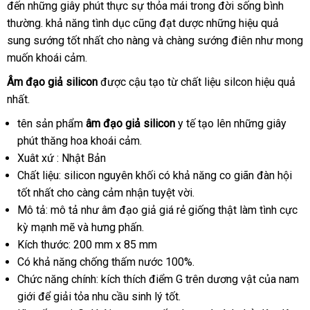
đến
hàng
những giây phút thực sự thỏa mái trong đời sống bình
lý
chọn
hiệu
thường
Hiệu
đổi
. khả năng tình dục
phụ
cũng đạt dược
nhận
những hiệu quả
sung sướng tốt nhất cho nàng
trả
kiện
ở
và chàng sướng điên như
hàng
mua
mong
muốn khoái cảm.
đâu
sắm
tốt
Âm đạo giả silicon
tiki
được cậu tạo từ chất liệu silcon hiệu quả
nhất.
tên sản phẩm
âm đạo giả silicon
y tế tạo lên
chất
những giây
phút thăng hoa khoái cảm.
lượng
Xuât xứ : Nhật Bản
Chất liệu: silicon nguyên khối có khả năng co giãn đàn hội
tốt nhất cho càng cảm nhận tuyệt vời.
Mô tả: mô tả như âm đạo giả giá rẻ giống thật làm tình cực
kỳ mạnh mẽ
có
và hưng phấn.
Kích thước: 200 mm x 85 mm
nên
Có khả năng chống thấm nước 100%.
mua
Chức năng chính: kích thích điểm G trên dương vật
tổng
của nam
giới
tiki
để giải tỏa nhu cầu sinh lý tốt.
hợp