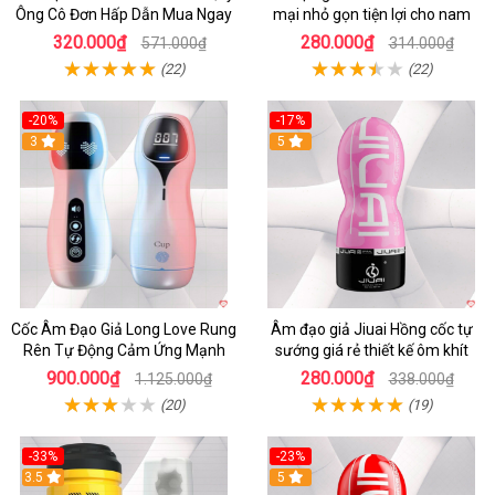
Ông Cô Đơn Hấp Dẫn Mua Ngay
mại nhỏ gọn tiện lợi cho nam
320.000₫
280.000₫
571.000₫
314.000₫
(22)
(22)
-20%
-17%
3
5
Cốc Âm Đạo Giả Long Love Rung
Âm đạo giả Jiuai Hồng cốc tự
Rên Tự Động Cảm Ứng Mạnh
sướng giá rẻ thiết kế ôm khít
900.000₫
280.000₫
1.125.000₫
338.000₫
(20)
(19)
-33%
-23%
3.5
5