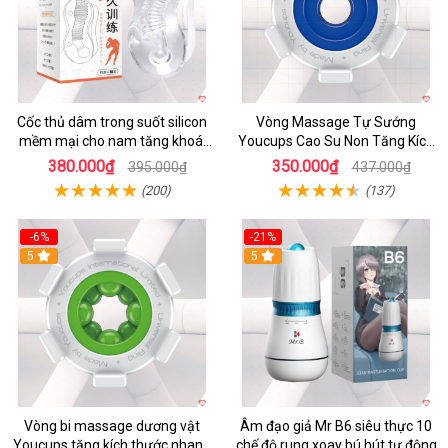
Cốc thủ dâm trong suốt silicon
Vòng Massage Tự Sướng
mềm mại cho nam tăng khoái
Youcups Cao Su Non Tăng Kích
cảm
Thước Dương Vật Hiệu Quả
380.000₫
350.000₫
395.000₫
437.000₫
(200)
(137)
-6%
-21%
5
5
Vòng bi massage dương vật
Âm đạo giả Mr B6 siêu thực 10
Youcups tăng kích thước nhanh
chế độ rung xoay bú hút tự động