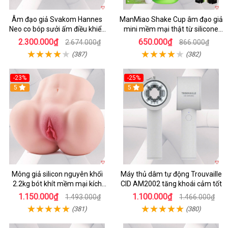
Âm đạo giả Svakom Hannes
ManMiao Shake Cup âm đạo giả
Neo co bóp sưởi ấm điều khiển
mini mềm mại thật từ silicone
app tiện lợi
cao cấp
2.300.000₫
650.000₫
2.674.000₫
866.000₫
(387)
(382)
-23%
-25%
5
5
Mông giả silicon nguyên khối
Máy thủ dâm tự động Trouvaille
2.2kg bót khít mềm mại kích
CID AM2002 tăng khoái cảm tốt
thích
1.150.000₫
1.100.000₫
1.493.000₫
1.466.000₫
(381)
(380)