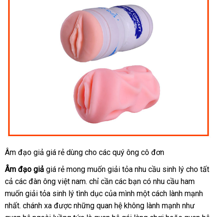
Âm đạo giả giá rẻ dùng cho
thanh
các quý ông cô đơn
lý
Âm đạo giả
giá rẻ
chiết
mong muốn giải tỏa nhu cầu sinh lý cho
nhận
tất
cả
chất
các đàn ông việt nam
khấu
nước
. chỉ cần
hướng
các bạn có nhu cầu ham
hàng
muốn giải tỏa sinh lý tình dục
lượng
ngoài
báo
của mình một cách lành mạnh
dẫn
nhất
nhận
. chánh xa
sửa
được
hỗ
những quan hệ không lành mạnh như
giá