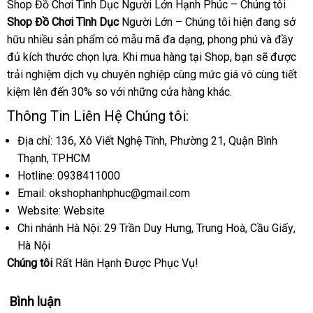
Shop Đồ Chơi Tình Dục Người Lớn Hạnh Phúc – Chúng tôi
Shop Đồ Chơi Tình Dục
Người Lớn – Chúng tôi hiện đang sở
hữu nhiều sản phẩm có mẫu mã đa dạng
hướng
, phong phú
Đài
và đầy
đủ kích thước chọn lựa
qua
.
hàng
Khi mua hàng tại Shop
dẫn
Trung
, bạn
xưởng
sẽ
Loan
Lazada
được
trải nghiệm dịch vụ chuyên nghiệp cùng mức giá vô cùng tiết
app
Hiệu
Quốc
kiệm
lớn
lên đến 30% so
nội
với
hàng
những cửa hàng khác.
địa
Hiệu
Thông Tin Liên Hệ Chúng tôi:
Địa chỉ: 136
cao
, Xô Viết Nghệ Tĩnh
xuất
, Phường 21
giá
, Quận Bình
Thạnh
khách
, TPHCM
cấp
khẩu
bán
Hotline: 0938411000
hàng
lẻ
Email:
okshophanhphuc@gmail.com
Website: Website
Chi nhánh Hà Nội: 29 Trần Duy Hưng
xưởng
, Trung Hoà
ở
, Cầu Giấy
nội
,
Hà Nội
đâu
địa
Chúng tôi
Rất Hân Hạnh Được Phục Vụ!
tốt
Bình luận