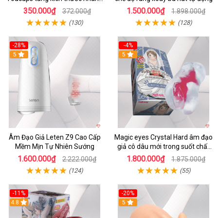
an toàn
350.000₫
1.500.000₫
372.000₫
1.898.000₫
(130)
(128)
-28%
-4%
5
5
Âm Đạo Giả Leten Z9 Cao Cấp
Magic eyes Crystal Hard âm đạo
Mềm Mịn Tự Nhiên Sướng
giả cô dâu mới trong suốt chất
liệu TPE mềm mại kích thích
1.600.000₫
1.800.000₫
2.222.000₫
1.875.000₫
(124)
(55)
-11%
-20%
4.8
5