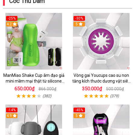
Cốc Thủ Dâm
-25%
-30%
4.2
5
ManMiao Shake Cup âm đạo giả
Vòng gai Youcups cao su non
mini mềm mại thật từ silicone
tăng kích thước dương vật siêu
cao cấp
kích thích
650.000₫
350.000₫
866.000₫
500.000₫
(382)
(379)
-14%
-45%
4.9
5