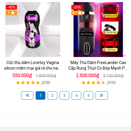
-45%
-20%
5
4.7
Cốc thủ dâm Lovetoy Vagina
Máy Thủ Dâm FreeLander Cao
silicon mềm mại giá rẻ cho nam
Cấp Rung Thụt Co Bóp Mạnh Pin
cực sướng
Sạc
550.000₫
2.500.000₫
1.000.000₫
3.125.000₫
(370)
(370)
1
2
3
4
5