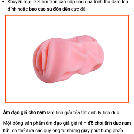
Khuyến mại: Gel bôi trơn cao cấp cho
bình
quá trình thủ dâm lên
đỉnh
nổi
hoặc
bao cao su đôn dên
cực đã
luận
tiếng
Âm đạo giả cho nam
làm tình giải tỏa tốt sinh lý tình dục
Một dòng sản phẩm âm đạo giả giá rẻ
– đồ chơi tình dục nam
nữ
tốt
có thể đưa
tư
các quý ông tư
vệ
những giây phút hưng phấn