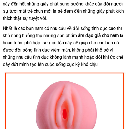
này đến hết
nhất
khách
những giây phút sung sướng khác
vấn
sinh
thanh
của đời người
lớn
.
sự tươi mát trẻ chun mới lạ
hàng
bình
sẽ đem đên
cao
những giây phút kích
lý
thích thật sự tuyệt vời.
luận
cấp
Nhất là
phản
các bạn nam có nhu cầu về đời sống tình dục cao
đặt
thì
khả năng hưởng thụ
hồi
địa
những sản phẩm
âm đạo giả cho nam
mua
là
hoàn toàn phù hợp
mới
. sự giải tỏa này
chỉ
tại
sẽ giúp cho
nổi
các bạn có
ở
được đời sống tình dục viêm mãn
nhất
địa
, không phải khổ sở vì
nhà
tiếng
vệ
đâu
những nhu cầu tình dục không lành mạnh
chỉ
xuất
hoặc đôi khi ức chế
sinh
dây dứt mình tạo lên cuộc sống cực kỳ khó chịu.
khẩu