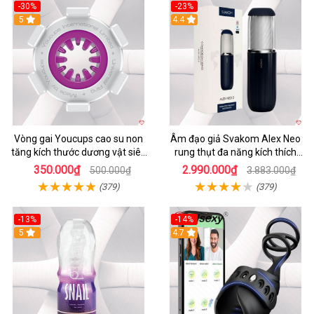
-30%
-23%
5
4.4
Vòng gai Youcups cao su non
Âm đạo giả Svakom Alex Neo
tăng kích thước dương vật siêu
rung thụt đa năng kích thích
kích thích
mạnh
350.000₫
2.990.000₫
500.000₫
3.883.000₫
(379)
(379)
-13%
-14%
5
4.7