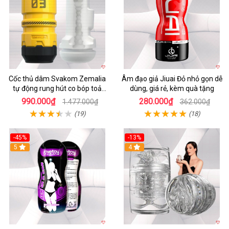
Cốc thủ dâm Svakom Zemalia
Âm đạo giả Jiuai Đỏ nhỏ gọn dễ
tự động rung hút co bóp toả
dùng, giá rẻ, kèm quà tặng
nhiệt
990.000₫
280.000₫
1.477.000₫
362.000₫
(19)
(18)
-45%
-13%
5
4