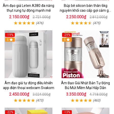
Âm đạo giả Leten A380 đa năng
Búp bê silicon bán thân 6kg
thụt rung tự động mạnh mẽ
nguyên khối cao cấp gợi cảm giá
tốt
2.150.000₫
2.250.000₫
2.721.000₫
2.812.000₫
(476)
(475)
-19%
-29%
5
5
Âm đạo giả tự động điều khiển
Âm Đạo Giả Nhật Bản Tự Động
app điện thoại webcam Svakom
Bú Mút Mềm Mại Hấp Dẫn
2.450.000₫
3.350.000₫
3.024.000₫
4.718.000₫
(473)
(463)
-22%
-13%