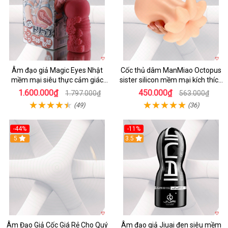
Âm đạo giả Magic Eyes Nhật
Cốc thủ dâm ManMiao Octopus
mềm mại siêu thực cảm giác
sister silicon mềm mại kích thích
thật
tối đa
1.600.000₫
450.000₫
1.797.000₫
563.000₫
(49)
(36)
-44%
-11%
5
3.5
Âm Đạo Giả Cốc Giá Rẻ Cho Quý
Âm đạo giả Jiuai đen siêu mềm