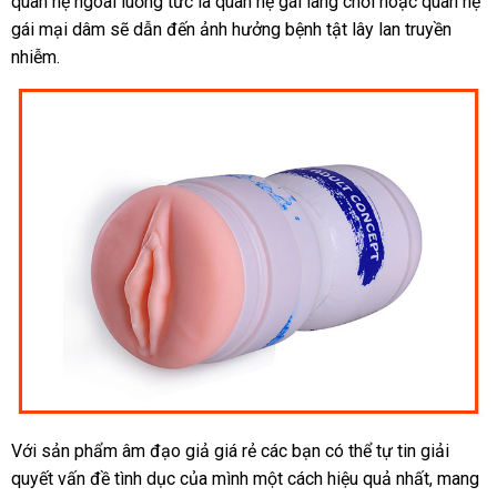
quan hệ ngoài luồng tức là quan hệ gái làng chơi
xét
chữa
trợ
shopee
hoặc quan hệ
gái mại dâm
nơi
sẽ dẫn đến ảnh hưởng bệnh tật lây lan truyền
nhiễm.
bán
Với sản phẩm âm đạo giả giá rẻ
Úc
các bạn
có
có thể tự tin giải
quyết vấn đề tình dục
thanh
của mình một cách hiệu quả nhất
nên
thương
, mang