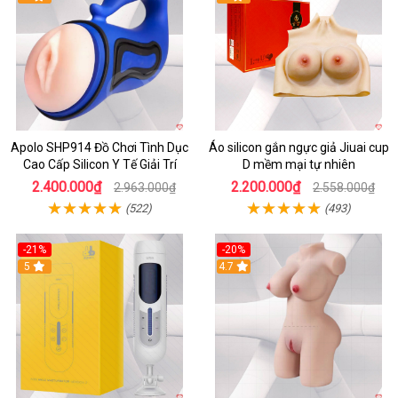
Apolo SHP914 Đồ Chơi Tình Dục
Áo silicon gắn ngực giả Jiuai cup
Cao Cấp Silicon Y Tế Giải Trí
D mềm mại tự nhiên
2.400.000₫
2.200.000₫
2.963.000₫
2.558.000₫
(522)
(493)
-21%
-20%
5
4.7