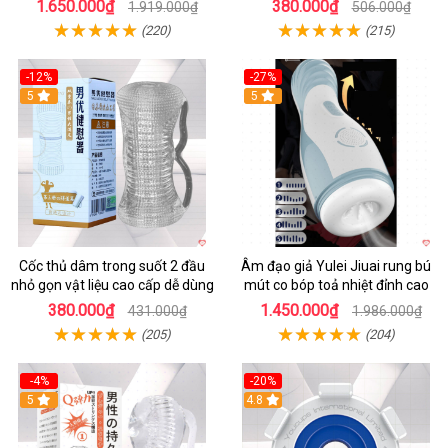
1.650.000₫
380.000₫
1.919.000₫
506.000₫
(220)
(215)
-12%
-27%
5
5
Cốc thủ dâm trong suốt 2 đầu
Âm đạo giả Yulei Jiuai rung bú
nhỏ gọn vật liệu cao cấp dễ dùng
mút co bóp toả nhiệt đỉnh cao
380.000₫
1.450.000₫
431.000₫
1.986.000₫
(205)
(204)
-4%
-20%
5
4.8