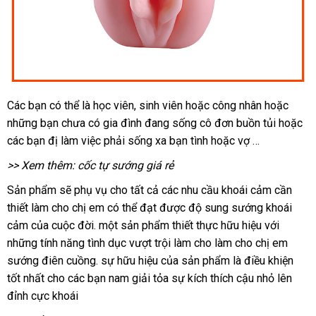
Các bạn
so
có thể là học viên
phụ
, sinh viên
hướng
hoặc công nhân
thương
hoặc
an
những bạn chưa có gia đình đang sống cô đơn buồn tủi
sánh
kiện
dẫn
hiệu
cao
hoặc
toàn
da
các bạn đị làm việc phải sống xa bạn tình
mới
hoặc vợ …
cấp
sá
nhất
>> Xem thêm
:
cốc tự sướng giá rẻ
Sản phẩm
gần
sẽ phụ vụ cho
gần
tất cả
đắt
các nhu cầu khoái cảm cần
thiết làm cho chị em
nhất
tại
có thể đạt
nhất
danh
được độ sung sướng khoái
nhất
cảm
tiết
của cuộc đời
chính
. một sản phẩm thiết thực hữu hiệu
nhà
sách
sửa
với
giá
những tính năng tình dục vượt trội làm cho làm cho chị em
kiệm
hãng
chữa
sỉ
sướng điên cuồng
Đài
. sự hữu hiệu
cao
của sản phẩm là điều khiện
tốt nhất cho
Thái
các bạn nam giải tỏa sự kích thích cậu nhỏ lên
Loan
cấp
đỉnh cực khoái
Lan