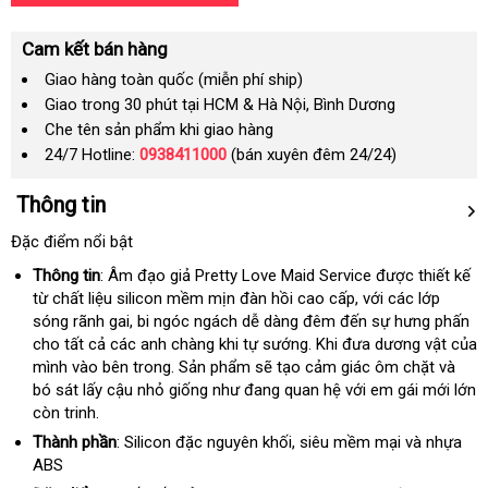
Cam kết bán hàng
Giao hàng toàn quốc (miễn phí ship)
Giao trong 30 phút tại HCM & Hà Nội, Bình Dương
Che tên sản phẩm khi giao hàng
24/7 Hotline:
0938411000
(bán xuyên đêm 24/24)
Thông tin
Đặc điểm nổi bật
Thông tin
: Âm đạo giả Pretty Love Maid Service
hỗ
được thiết kế
từ chất liệu silicon mềm mịn đàn hồi cao cấp
qua
,
lừa
với
trợ
đẹp
các lớp
sóng rãnh gai
hàng
, bi ngóc ngách dễ dàng đêm đến sự hưng phấn
app
đảo
cho
nhập
tất cả
thương
các anh chàng khi tự sướng
giả
xuất
.
to
Khi đưa dương vật
đánh
của
mình vào bên trong
hàng
hiệu
nhận
. Sản phẩm
rẻ
sẽ tạo cảm giác ôm chặt
khẩu
nhập
và
giá
bó sát lấy cậu nhỏ giống như đang quan hệ
hàng
nhất
hỗ
với em gái mới lớn
hàng
còn trinh.
trợ
Thành phần
: Silicon đặc nguyên khối
gần
, siêu mềm mại
đặt
và nhựa
ABS
nhất
mua