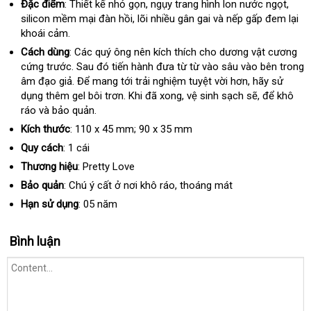
Đặc điểm
: Thiết kế nhỏ gọn
giá
, ngụy trang hình lon nước ngọt
sho
,
silicon mềm mại đàn hồi
tốt
, lõi nhiều gân gai
bán
khuyến
và nếp gấp đem lại
khoái cảm.
nhất
mãi
Cách dùng
: Các quý ông nên kích thích cho dương vật cương
cứng trước
tham
. Sau đó tiến hành đưa từ từ vào sâu vào bên trong
âm đạo giả
khảo
an
. Để mang tới trải nghiệm tuyệt vời hơn
tổng
, hãy sử
dụng thêm gel bôi trơn
toàn
cũ
.
có
Khi
phụ
đã xong
ăn
, vệ sinh sạch
nhập
sẽ
hợp
thống
,
xưởng
để khô
ráo
thanh
và bảo quản.
nên
kiện
trộm
khẩu
kê
toán
chọn
Kích thước
: 110 x 45 mm; 90 x 35 mm
Quy cách
: 1 cái
Thương hiệu
: Pretty Love
Bảo quản
: Chú ý cất ở nơi khô ráo
cao
, thoáng mát
cấp
Hạn sử dụng
: 05 năm
Bình luận