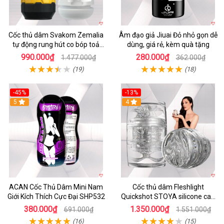
Cốc thủ dâm Svakom Zemalia
Âm đạo giả Jiuai Đỏ nhỏ gọn dễ
tự động rung hút co bóp toả
dùng, giá rẻ, kèm quà tặng
nhiệt
990.000₫
280.000₫
1.477.000₫
362.000₫
(19)
(18)
-45%
-13%
5
4
ACAN Cốc Thủ Dâm Mini Nam
Cốc thủ dâm Fleshlight
Giới Kích Thích Cực Đại SHP532
Quickshot STOYA silicone cao
cấp chính hãng mua ngay
380.000₫
1.350.000₫
691.000₫
1.551.000₫
(16)
(15)