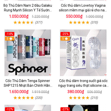
Bộ Thủ Dâm Nam 2 Đầu Galaku
Cốc thủ dâm Lovetoy Vagina
Rung Mạnh Silicon Y Tế Sướng
silicon mềm mại giá rẻ cho nam
Tột Đỉnh
cực sướng
1.050.000₫
550.000₫
1.220.000₫
1.000.000₫
(377)
(370)
-14%
-25%
5
5
Cốc Thủ Dâm Tenga Spinner
Cốc thủ dâm trong suốt giá sốc
SHP1215 Nhật Bản Chính Hãng
ngụy trang siêu thật silicone cao
Giá Tốt
cấp
1.650.000₫
380.000₫
1.919.000₫
506.000₫
(220)
(215)
-12%
-27%