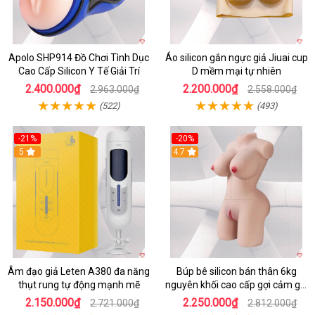
Apolo SHP914 Đồ Chơi Tình Dục
Áo silicon gắn ngực giả Jiuai cup
Cao Cấp Silicon Y Tế Giải Trí
D mềm mại tự nhiên
2.400.000₫
2.200.000₫
2.963.000₫
2.558.000₫
(522)
(493)
-21%
-20%
5
4.7
Âm đạo giả Leten A380 đa năng
Búp bê silicon bán thân 6kg
thụt rung tự động mạnh mẽ
nguyên khối cao cấp gợi cảm giá
tốt
2.150.000₫
2.250.000₫
2.721.000₫
2.812.000₫