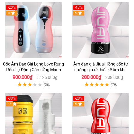
-20%
-17%
3
5
Cốc Âm Đạo Giả Long Love Rung
Âm đạo giả Jiuai Hồng cốc tự
Rên Tự Động Cảm Ứng Mạnh
sướng giá rẻ thiết kế ôm khít
900.000₫
280.000₫
1.125.000₫
338.000₫
(20)
(19)
-33%
-23%
3.5
5