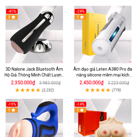
-41%
-24%
5
5
3D Nalone Jack Bluetooth Âm
Âm đạo giả Leten A380 Pro đa
Hộ Giả Thông Minh Chất Lượng
năng silicone mềm mại kích
Cao
thích mạnh mẽ
2.350.000₫
2.450.000₫
3.983.000₫
3.223.000₫
(2,232)
(779)
-19%
-14%
5
5