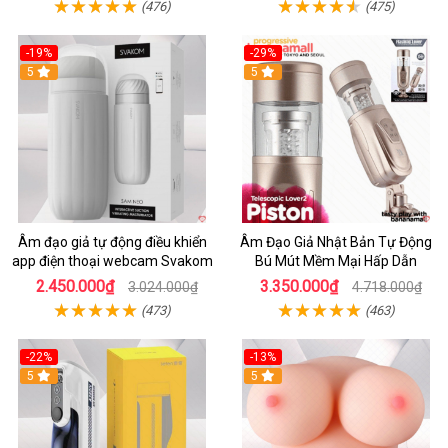
(476)
(475)
-19%
-29%
5
5
Âm đạo giả tự động điều khiển
Âm Đạo Giả Nhật Bản Tự Động
app điện thoại webcam Svakom
Bú Mút Mềm Mại Hấp Dẫn
2.450.000₫
3.350.000₫
3.024.000₫
4.718.000₫
(473)
(463)
-22%
-13%
5
5