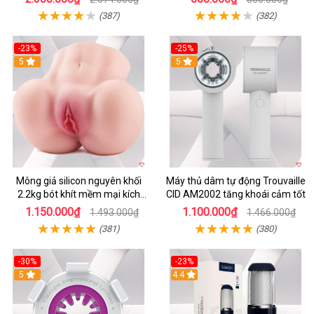
(387)
(382)
-23%
-25%
5
5
Mông giả silicon nguyên khối
Máy thủ dâm tự động Trouvaille
2.2kg bót khít mềm mại kích
CID AM2002 tăng khoái cảm tốt
thích
1.150.000₫
1.100.000₫
1.493.000₫
1.466.000₫
(381)
(380)
-30%
-23%
5
4.4