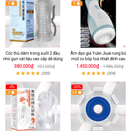
5
5
Cốc thủ dâm trong suốt 2 đầu
Âm đạo giả Yulei Jiuai rung bú
nhỏ gọn vật liệu cao cấp dễ dùng
mút co bóp toả nhiệt đỉnh cao
380.000₫
1.450.000₫
431.000₫
1.986.000₫
(205)
(204)
-4%
-20%
5
4.8