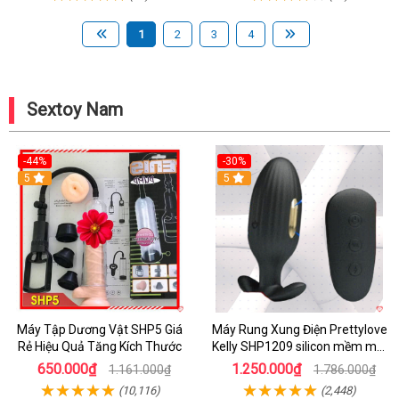
1
2
3
4
Sextoy Nam
-44%
-30%
5
5
Máy Tập Dương Vật SHP5 Giá
Máy Rung Xung Điện Prettylove
Rẻ Hiệu Quả Tăng Kích Thước
Kelly SHP1209 silicon mềm mại
tiện lợi
650.000₫
1.250.000₫
1.161.000₫
1.786.000₫
(10,116)
(2,448)