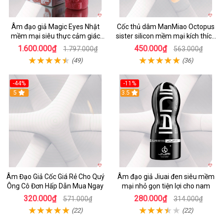
Âm đạo giả Magic Eyes Nhật
Cốc thủ dâm ManMiao Octopus
mềm mại siêu thực cảm giác
sister silicon mềm mại kích thích
thật
tối đa
1.600.000₫
450.000₫
1.797.000₫
563.000₫
(49)
(36)
-44%
-11%
5
3.5
Âm Đạo Giả Cốc Giá Rẻ Cho Quý
Âm đạo giả Jiuai đen siêu mềm
Ông Cô Đơn Hấp Dẫn Mua Ngay
mại nhỏ gọn tiện lợi cho nam
320.000₫
280.000₫
571.000₫
314.000₫
(22)
(22)