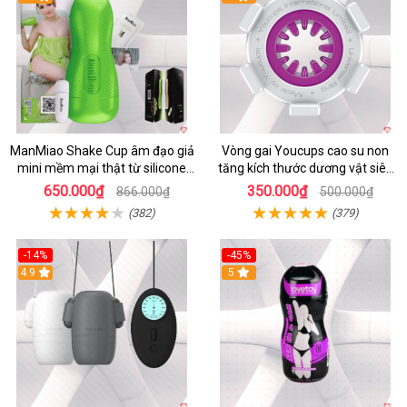
ManMiao Shake Cup âm đạo giả
Vòng gai Youcups cao su non
mini mềm mại thật từ silicone
tăng kích thước dương vật siêu
cao cấp
kích thích
650.000₫
350.000₫
866.000₫
500.000₫
(382)
(379)
-14%
-45%
4.9
5