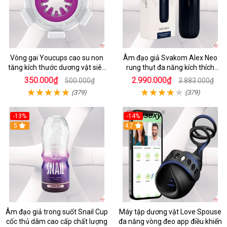
Vòng gai Youcups cao su non
Âm đạo giả Svakom Alex Neo
tăng kích thước dương vật siêu
rung thụt đa năng kích thích
kích thích
mạnh
350.000₫
2.990.000₫
500.000₫
3.883.000₫
(379)
(379)
-13%
-14%
5
4.7
Âm đạo giả trong suốt Snail Cup
Máy tập dương vật Love Spouse
cốc thủ dâm cao cấp chất lượng
đa năng vòng đeo app điều khiển