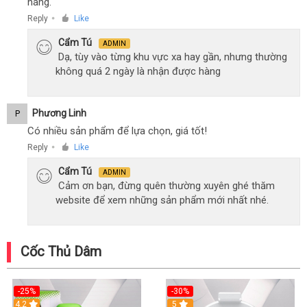
hàng.
Reply
Like
●
Cẩm Tú
ADMIN
Dạ, tùy vào từng khu vực xa hay gần, nhưng thường
không quá 2 ngày là nhận được hàng
Phương Linh
P
Có nhiều sản phẩm để lựa chọn, giá tốt!
Reply
Like
●
Cẩm Tú
ADMIN
Cảm ơn bạn, đừng quên thường xuyên ghé thăm
website để xem những sản phẩm mới nhất nhé.
Cốc Thủ Dâm
-25%
-30%
4.2
5