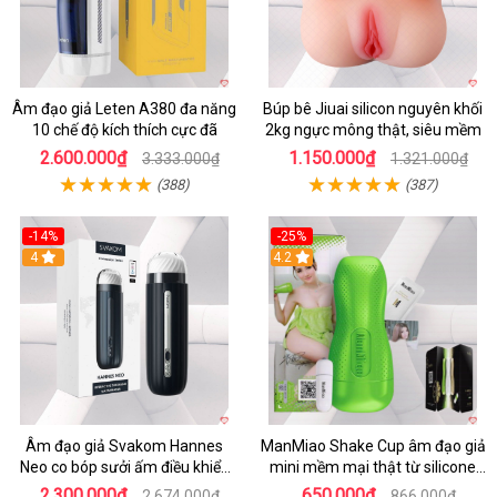
Âm đạo giả Leten A380 đa năng
Búp bê Jiuai silicon nguyên khối
10 chế độ kích thích cực đã
2kg ngực mông thật, siêu mềm
2.600.000₫
1.150.000₫
3.333.000₫
1.321.000₫
(388)
(387)
-14%
-25%
4
4.2
Âm đạo giả Svakom Hannes
ManMiao Shake Cup âm đạo giả
Neo co bóp sưởi ấm điều khiển
mini mềm mại thật từ silicone
app tiện lợi
cao cấp
2.300.000₫
650.000₫
2.674.000₫
866.000₫