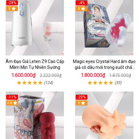
-28%
-4%
5
5
Âm Đạo Giả Leten Z9 Cao Cấp
Magic eyes Crystal Hard âm đạo
Mềm Mịn Tự Nhiên Sướng
giả cô dâu mới trong suốt chất
liệu TPE mềm mại kích thích
1.600.000₫
1.800.000₫
2.222.000₫
1.875.000₫
(124)
(55)
-11%
-20%
4.8
5