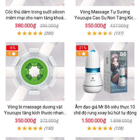
Cốc thủ dâm trong suốt silicon
Vòng Massage Tự Sướng
mềm mại cho nam tăng khoái
Youcups Cao Su Non Tăng Kích
cảm
Thước Dương Vật Hiệu Quả
380.000₫
350.000₫
395.000₫
437.000₫
(200)
(137)
-6%
-21%
5
5
Vòng bi massage dương vật
Âm đạo giả Mr B6 siêu thực 10
Youcups tăng kích thước nhanh
chế độ rung xoay bú hút tự động
an toàn
350.000₫
1.500.000₫
372.000₫
1.898.000₫
(130)
(128)