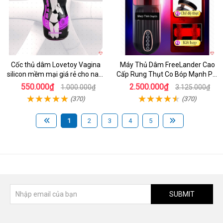
Cốc thủ dâm Lovetoy Vagina
Máy Thủ Dâm FreeLander Cao
silicon mềm mại giá rẻ cho nam
Cấp Rung Thụt Co Bóp Mạnh Pin
cực sướng
Sạc
550.000₫
2.500.000₫
1.000.000₫
3.125.000₫
(370)
(370)
1
2
3
4
5
SUBMIT