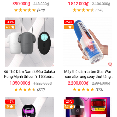
390.000₫
1.812.000₫
448.000₫
2.106.000₫
(378)
(378)
-14%
-24%
4.9
5
Bộ Thủ Dâm Nam 2 Đầu Galaku
Máy thủ dâm Leten Star War
Rung Mạnh Silicon Y Tế Sướng
cao cấp rung xoay thụt tăng
Tột Đỉnh
khoái cảm
1.050.000₫
2.200.000₫
1.220.000₫
2.894.000₫
(377)
(373)
-45%
-20%
5
4.7