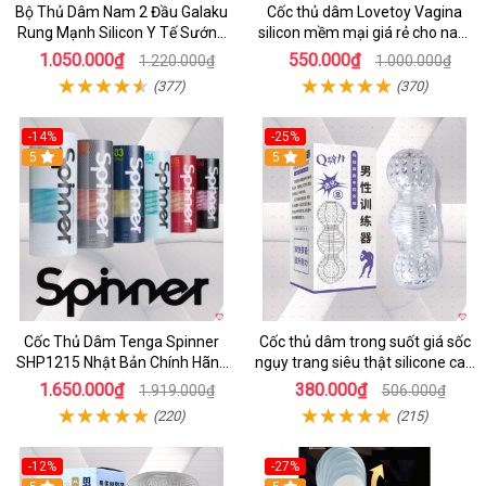
Bộ Thủ Dâm Nam 2 Đầu Galaku
Cốc thủ dâm Lovetoy Vagina
Rung Mạnh Silicon Y Tế Sướng
silicon mềm mại giá rẻ cho nam
Tột Đỉnh
cực sướng
1.050.000₫
550.000₫
1.220.000₫
1.000.000₫
(377)
(370)
-14%
-25%
5
5
Cốc Thủ Dâm Tenga Spinner
Cốc thủ dâm trong suốt giá sốc
SHP1215 Nhật Bản Chính Hãng
ngụy trang siêu thật silicone cao
Giá Tốt
cấp
1.650.000₫
380.000₫
1.919.000₫
506.000₫
(220)
(215)
-12%
-27%