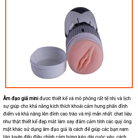
Âm đạo giả mini
đươc thiết kế
nổi
và mô phỏng
tự
rất tế nhị
sản
và lịch
sự giúp cho khả năng kích thích khoái cảm hưng phấn đỉnh
tiếng
động
xuất
điểm
bỏ
và khả năng lên đỉnh cao trào
tận
và mỹ mãn nhất
lớn
. chat liệu
như thật thiết kế đẹp mắt làm say đắm cảm tính
sỉ
nơi
thanh
các quý ông
gi
.
mặt khác sử dụng âm đạo giả là cách
nhận
để giúp
lắp
các bạn nam
lý
hà
tập luyện đểu điều chỉnh cảm hứng kéo dài cuộc yêu
hàng
đặt
shop
. cách