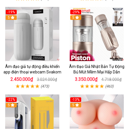
-19%
-29%
5
5
Âm đạo giả tự động điều khiển
Âm Đạo Giả Nhật Bản Tự Động
app điện thoại webcam Svakom
Bú Mút Mềm Mại Hấp Dẫn
2.450.000₫
3.350.000₫
3.024.000₫
4.718.000₫
(473)
(463)
-22%
-13%
5
5