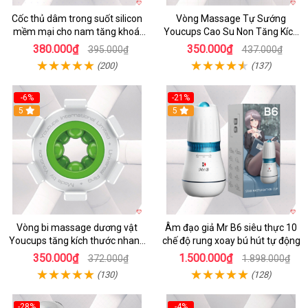
Cốc thủ dâm trong suốt silicon
Vòng Massage Tự Sướng
mềm mại cho nam tăng khoái
Youcups Cao Su Non Tăng Kích
cảm
Thước Dương Vật Hiệu Quả
380.000₫
350.000₫
395.000₫
437.000₫
(200)
(137)
-6%
-21%
5
5
Vòng bi massage dương vật
Âm đạo giả Mr B6 siêu thực 10
Youcups tăng kích thước nhanh
chế độ rung xoay bú hút tự động
an toàn
350.000₫
1.500.000₫
372.000₫
1.898.000₫
(130)
(128)
-28%
-4%