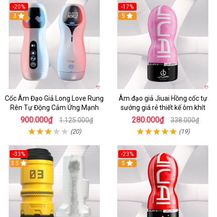
-20%
-17%
3
5
Cốc Âm Đạo Giả Long Love Rung
Âm đạo giả Jiuai Hồng cốc tự
Rên Tự Động Cảm Ứng Mạnh
sướng giá rẻ thiết kế ôm khít
900.000₫
280.000₫
1.125.000₫
338.000₫
(20)
(19)
-33%
-23%
3.5
5