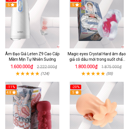
5
5
Âm Đạo Giả Leten Z9 Cao Cấp
Magic eyes Crystal Hard âm đạo
Mềm Mịn Tự Nhiên Sướng
giả cô dâu mới trong suốt chất
liệu TPE mềm mại kích thích
1.600.000₫
1.800.000₫
2.222.000₫
1.875.000₫
(124)
(55)
-11%
-20%
4.8
5