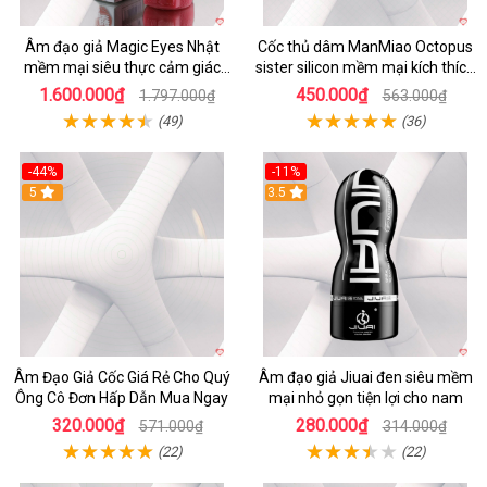
Âm đạo giả Magic Eyes Nhật
Cốc thủ dâm ManMiao Octopus
mềm mại siêu thực cảm giác
sister silicon mềm mại kích thích
thật
tối đa
1.600.000₫
450.000₫
1.797.000₫
563.000₫
(49)
(36)
-44%
-11%
5
3.5
Âm Đạo Giả Cốc Giá Rẻ Cho Quý
Âm đạo giả Jiuai đen siêu mềm
Ông Cô Đơn Hấp Dẫn Mua Ngay
mại nhỏ gọn tiện lợi cho nam
320.000₫
280.000₫
571.000₫
314.000₫
(22)
(22)