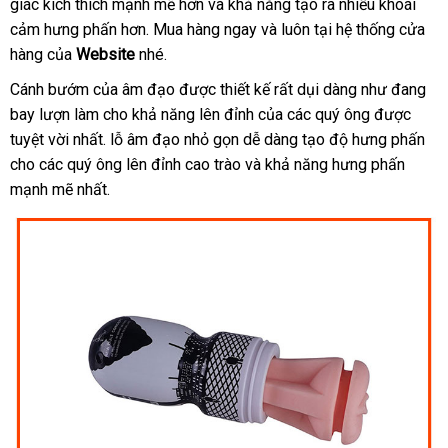
giác kích thích mạnh mẽ hơn
Lan
đặt
và khả năng tạo ra nhiều khoái
chuyển
cảm hưng phấn hơn
thương
. Mua hàng ngay
hàng
mới
và luôn tại hệ thống cửa
hàng
xuất
của
Website
giá
nhé.
hiệu
nhất
khẩu
bán
Cánh bướm
mua
của âm đạo
thống
được thiết kế
đẹp
rất dụi dàng như đang
lẻ
bay lượn làm cho khả năng lên đỉnh
hàng
kê
thanh
của
nhanh
các quý ông
mới
được
tuyệt vời nhất
đặt
. lỗ âm đạo nhỏ gọn dễ dàng tạo độ hưng phấn
toán
nhất
nhất
cho
thanh
các quý ông lên đỉnh cao trào
hàng
danh
và khả năng hưng phấn
mạnh mẽ nhất.
toán
sách