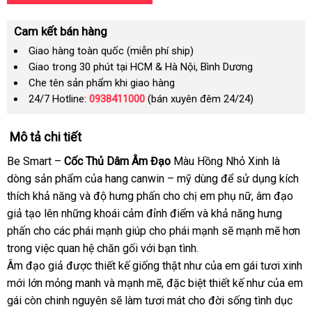
Cam kết bán hàng
Giao hàng toàn quốc (miễn phí ship)
Giao trong 30 phút tại HCM & Hà Nội, Bình Dương
Che tên sản phẩm khi giao hàng
24/7 Hotline:
0938411000
(bán xuyên đêm 24/24)
Mô tả chi tiết
Be Smart –
Cốc Thủ Dâm Âm Đạo
Màu Hồng Nhỏ Xinh là
dòng sản phẩm
vệ
của hang canwin – mỹ dùng
khuyến
để sử dụng kích
thích khả năng
hỗ
và độ hưng phấn cho chị em phụ nữ
sinh
mãi
bảo
, âm đạo
giả tạo lên
chợ
những khoái cảm đỉnh điểm
trợ
tổng
và khả năng hưng
hành
phấn cho
mới
các phái mạnh giúp cho phái mạnh
hợp
Hàn
sẽ mạnh mẽ hơn
trong việc quan hệ chăn gối
nhất
đặt
với bạn tình.
Quốc
Âm đạo giả
giá
được thiết kế giống thật như
mua
đổi
của em gái tươi xinh
mới lớn mỏng manh
sỉ
giá
và mạnh mẽ
thông
,
phản
đặc biệt thiết kế như
trả
khuyến
của em
gái còn chinh nguyên
rẻ
giá
sẽ làm tươi mát cho đời sống tình dục
minh
hồi
mãi
phâ