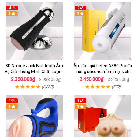
-41%
-24%
5
5
3D Nalone Jack Bluetooth Âm
Âm đạo giả Leten A380 Pro đa
Hộ Giả Thông Minh Chất Lượng
năng silicone mềm mại kích
Cao
thích mạnh mẽ
2.350.000₫
2.450.000₫
3.983.000₫
3.223.000₫
(2,232)
(779)
-19%
-14%
5
5