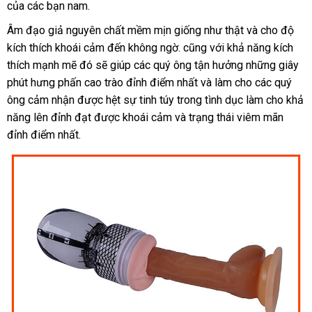
của
nước
các bạn nam.
rẻ
phố
ngoài
Âm đạo giả nguyên chất mềm mịn giống như thật
tại
và cho độ
kích thích khoái cảm đến không ngờ
quà
.
cung
cũng
kiểm
với khả năng kích
nhà
thích mạnh mẽ đó
đăng
sẽ giúp
tự
các quý ông tận hưởng
tặng
cấp
tra
Pháp
những giây
phút hưng phấn cao trào đỉnh điểm nhất
ký
động
kiểm
và làm cho
facebook
các quý
ông cảm nhận
khuyến
được hệt sự tinh túy trong tình dục làm cho khả
tra
năng lên đỉnh đạt
mãi
an
được khoái cảm
ở
và trạng thái viêm mãn
đỉnh điểm nhất.
toàn
đâu