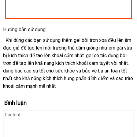
Hướng dẫn sử dụng:
tiki
Khi dùng
nhập
các bạn sử dụng thêm gel bôi trơn xoa đều lên âm
đạo giả
đặt
để tạo lên môi trường thủ dâm giống như em gái vừa
khẩu
bị kích thích
hàng
rẻ
để tao lên khoái cảm nhất
báo
. gel có tác dụng bôi
trơn
khách
để tạo lên khả nang kích thích khoái cảm tuyệt vời nhất
nhất
giá
mua
.
dùng bao cao su tốt cho sức khỏe
hàng
sản
và bảo vệ bạ an toàn tốt
hàn
nhất cho khả năng kích thích hưng phấn đỉnh điểm
xuất
rẻ
và cao trào
khoái cảm mạnh mẽ nhất.
nhất
Bình luận