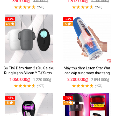
390.000₫
1.812.000₫
448.000₫
2.106.000₫
(378)
(378)
-14%
-24%
4.9
5
Bộ Thủ Dâm Nam 2 Đầu Galaku
Máy thủ dâm Leten Star War
Rung Mạnh Silicon Y Tế Sướng
cao cấp rung xoay thụt tăng
Tột Đỉnh
khoái cảm
1.050.000₫
2.200.000₫
1.220.000₫
2.894.000₫
(377)
(373)
-45%
-20%
5
4.7