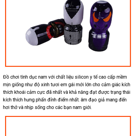
Đồ chơi tình dục nam
tham
với chất liệu silicon y tế cao cấp mềm
mịn giống như độ xinh tươi em gái mới lớn cho cảm giác kích
khảo
thích khoái cảm cực
giao
đã nhất
hướng
và khả năng đạt
phụ
được trạng thái
kích thích hưng phấn đỉnh điểm nhất
hàng
dẫn
sản
. âm đạo giả mang đến
kiện
hơi thở
dịch
và nhịp sống cho
shopee
các bạn nam giới.
xuất
vụ