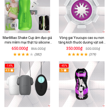
ManMiao Shake Cup âm đạo giả
Vòng gai Youcups cao su non
mini mềm mại thật từ silicone
tăng kích thước dương vật siêu
cao cấp
kích thích
650.000₫
350.000₫
866.000₫
500.000₫
(382)
(379)
-14%
-45%
4.9
5