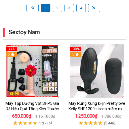
1
2
3
4
Sextoy Nam
-44%
-30%
5
5
Máy Tập Dương Vật SHP5 Giá
Máy Rung Xung Điện Prettylove
Rẻ Hiệu Quả Tăng Kích Thước
Kelly SHP1209 silicon mềm mại
tiện lợi
650.000₫
1.250.000₫
1.161.000₫
1.786.000₫
(10,116)
(2,448)