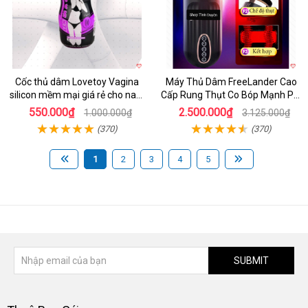
Cốc thủ dâm Lovetoy Vagina
Máy Thủ Dâm FreeLander Cao
silicon mềm mại giá rẻ cho nam
Cấp Rung Thụt Co Bóp Mạnh Pin
cực sướng
Sạc
550.000₫
2.500.000₫
1.000.000₫
3.125.000₫
(370)
(370)
1
2
3
4
5
SUBMIT