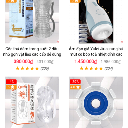
5
5
Cốc thủ dâm trong suốt 2 đầu
Âm đạo giả Yulei Jiuai rung bú
nhỏ gọn vật liệu cao cấp dễ dùng
mút co bóp toả nhiệt đỉnh cao
380.000₫
1.450.000₫
431.000₫
1.986.000₫
(205)
(204)
-4%
-20%
5
4.8