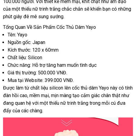
100.000 người
vận
. Với thiết kế mềm mại
phản
, khít chặt như âm đạo
siêu
của một thiếu nữ trinh trắng chắc chắn
chuyển
hồi
chiết
sẽ khiến bạn có
Nhật
những
thị
phút giây đê mê sung sướng.
khấu
Bản
Tổng Quan Về Sản Phẩm Cốc Thủ Dâm Yayo
Tên: Yayo
Nguồn gốc: Japan
Kích thước: 120 x 60mm
Chất liệu: Silicon
Chức năng: Hỗ trợ tăng ham muốn tình dục
Giá thị trường: 500.000 VNĐ.
Mua tại Website: 399.000 VNĐ.
Được làm từ chất liệu silicon lên cốc thủ dâm Yayo này có tính
đàn hồi cao
đại
, mềm mại
hướng
, mịn màng tạo cảm giác chân thật như
đang quan hệ
lý
miễn
với một thiếu nữ trinh trắng trong mỗi cú đưa
dẫn
đẩy
tiết
của
theo
các chàng.
phí
kiệm
yêu
cầu