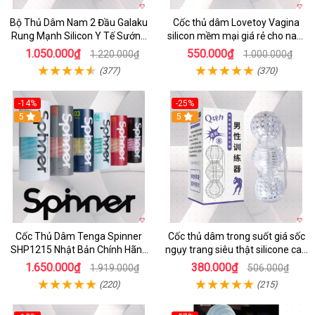
Bộ Thủ Dâm Nam 2 Đầu Galaku
Cốc thủ dâm Lovetoy Vagina
Rung Mạnh Silicon Y Tế Sướng
silicon mềm mại giá rẻ cho nam
Tột Đỉnh
cực sướng
1.050.000₫
550.000₫
1.220.000₫
1.000.000₫
(377)
(370)
-14%
-25%
5
5
Cốc Thủ Dâm Tenga Spinner
Cốc thủ dâm trong suốt giá sốc
SHP1215 Nhật Bản Chính Hãng
ngụy trang siêu thật silicone cao
Giá Tốt
cấp
1.650.000₫
380.000₫
1.919.000₫
506.000₫
(220)
(215)