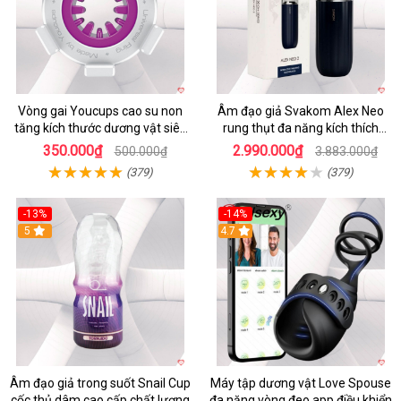
Vòng gai Youcups cao su non
Âm đạo giả Svakom Alex Neo
tăng kích thước dương vật siêu
rung thụt đa năng kích thích
kích thích
mạnh
350.000₫
2.990.000₫
500.000₫
3.883.000₫
(379)
(379)
-13%
-14%
5
4.7
Âm đạo giả trong suốt Snail Cup
Máy tập dương vật Love Spouse
cốc thủ dâm cao cấp chất lượng
đa năng vòng đeo app điều khiển