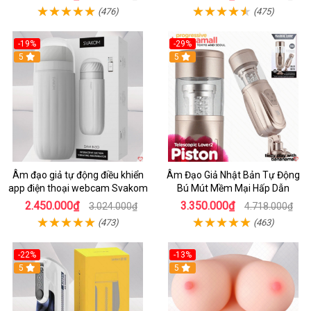
(476)
(475)
-19%
-29%
5
5
Âm đạo giả tự động điều khiển
Âm Đạo Giả Nhật Bản Tự Động
app điện thoại webcam Svakom
Bú Mút Mềm Mại Hấp Dẫn
2.450.000₫
3.350.000₫
3.024.000₫
4.718.000₫
(473)
(463)
-22%
-13%
5
5