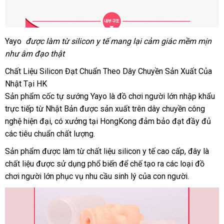
Yayo
đặt
được làm từ silicon y tế mang lại cảm giác mềm mịn
như âm đạo thật
mua
Chất Liệu Silicon Đạt Chuẩn Theo Dây Chuyền Sản Xuất Của
Nhật Tại HK
Sản phẩm cốc tự sướng Yayo là đồ chơi người lớn nhập khẩu
trực tiếp từ Nhật Bản
Hàn
được sản xuất trên dây chuyền công
nghệ hiện đại
nhanh
, có xưởng tại HongKong đảm bảo đạt đầy đủ
Quốc
chi
các tiêu chuẩn chất lượng.
nhất
khấ
Sản phẩm
chợ
được làm từ chất liệu silicon y tế cao cấp
tham
, đây là
chất liệu
link
được sử dụng phổ biến
dễ
để chế tạo ra
nhanh
các loại đồ
khảo
chơi người lớn
web
shopee
phục vụ nhu cầu sinh lý
dàng
mới
của con người.
nhất
nhất