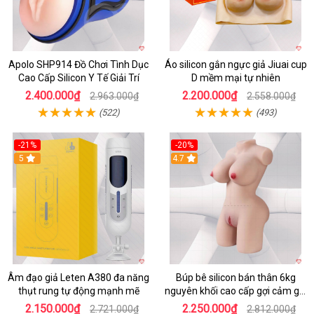
Apolo SHP914 Đồ Chơi Tình Dục
Áo silicon gắn ngực giả Jiuai cup
Cao Cấp Silicon Y Tế Giải Trí
D mềm mại tự nhiên
2.400.000₫
2.200.000₫
2.963.000₫
2.558.000₫
(522)
(493)
-21%
-20%
5
4.7
Âm đạo giả Leten A380 đa năng
Búp bê silicon bán thân 6kg
thụt rung tự động mạnh mẽ
nguyên khối cao cấp gợi cảm giá
tốt
2.150.000₫
2.250.000₫
2.721.000₫
2.812.000₫