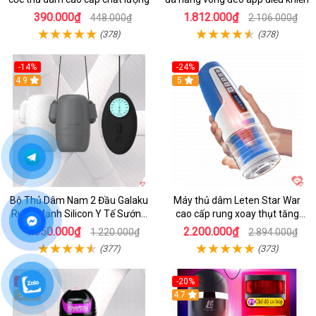
390.000₫
1.812.000₫
448.000₫
2.106.000₫
(378)
(378)
-14%
-24%
4.9
5
Bộ Thủ Dâm Nam 2 Đầu Galaku
Máy thủ dâm Leten Star War
Rung Mạnh Silicon Y Tế Sướng
cao cấp rung xoay thụt tăng
Tột Đỉnh
khoái cảm
1.050.000₫
2.200.000₫
1.220.000₫
2.894.000₫
(377)
(373)
-45%
-20%
5
4.7