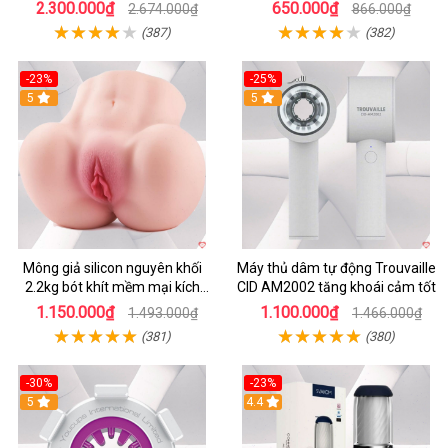
app tiện lợi
cao cấp
2.300.000₫
650.000₫
2.674.000₫
866.000₫
(387)
(382)
-23%
-25%
5
5
Mông giả silicon nguyên khối
Máy thủ dâm tự động Trouvaille
2.2kg bót khít mềm mại kích
CID AM2002 tăng khoái cảm tốt
thích
1.150.000₫
1.100.000₫
1.493.000₫
1.466.000₫
(381)
(380)
-30%
-23%
5
4.4