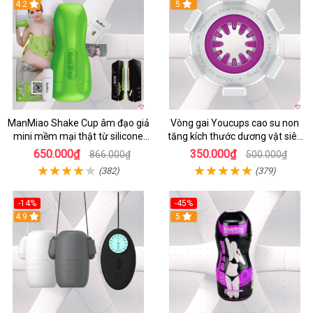
4.2
5
ManMiao Shake Cup âm đạo giả
Vòng gai Youcups cao su non
mini mềm mại thật từ silicone
tăng kích thước dương vật siêu
cao cấp
kích thích
650.000₫
350.000₫
866.000₫
500.000₫
(382)
(379)
-14%
-45%
4.9
5