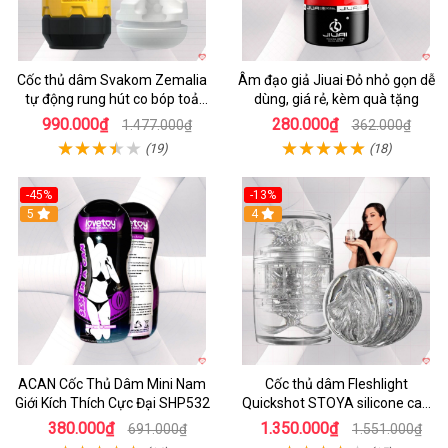
Cốc thủ dâm Svakom Zemalia
Âm đạo giả Jiuai Đỏ nhỏ gọn dễ
tự động rung hút co bóp toả
dùng, giá rẻ, kèm quà tặng
nhiệt
990.000₫
280.000₫
1.477.000₫
362.000₫
(19)
(18)
-45%
-13%
5
4
ACAN Cốc Thủ Dâm Mini Nam
Cốc thủ dâm Fleshlight
Giới Kích Thích Cực Đại SHP532
Quickshot STOYA silicone cao
cấp chính hãng mua ngay
380.000₫
1.350.000₫
691.000₫
1.551.000₫