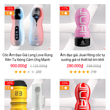
-20%
-17%
3
5
Cốc Âm Đạo Giả Long Love Rung
Âm đạo giả Jiuai Hồng cốc tự
Rên Tự Động Cảm Ứng Mạnh
sướng giá rẻ thiết kế ôm khít
900.000₫
280.000₫
1.125.000₫
338.000₫
(20)
(19)
-33%
-23%
3.5
5