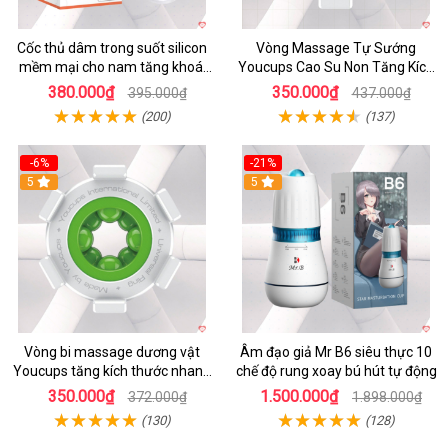
Cốc thủ dâm trong suốt silicon
Vòng Massage Tự Sướng
mềm mại cho nam tăng khoái
Youcups Cao Su Non Tăng Kích
cảm
Thước Dương Vật Hiệu Quả
380.000₫
350.000₫
395.000₫
437.000₫
(200)
(137)
-6%
-21%
5
5
Vòng bi massage dương vật
Âm đạo giả Mr B6 siêu thực 10
Youcups tăng kích thước nhanh
chế độ rung xoay bú hút tự động
an toàn
350.000₫
1.500.000₫
372.000₫
1.898.000₫
(130)
(128)