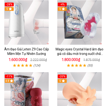
-28%
-4%
5
5
Âm Đạo Giả Leten Z9 Cao Cấp
Magic eyes Crystal Hard âm đạo
Mềm Mịn Tự Nhiên Sướng
giả cô dâu mới trong suốt chất
liệu TPE mềm mại kích thích
1.600.000₫
1.800.000₫
2.222.000₫
1.875.000₫
(124)
(55)
-11%
-20%
4.8
5