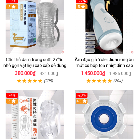
-12%
-27%
5
5
Cốc thủ dâm trong suốt 2 đầu
Âm đạo giả Yulei Jiuai rung bú
nhỏ gọn vật liệu cao cấp dễ dùng
mút co bóp toả nhiệt đỉnh cao
380.000₫
1.450.000₫
431.000₫
1.986.000₫
(205)
(204)
-4%
-20%
5
4.8