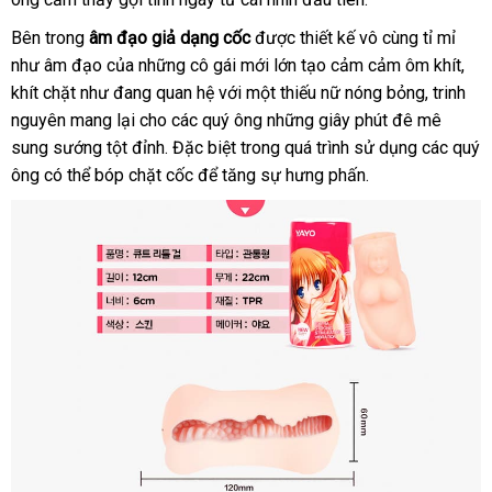
bình
Bên trong
âm đạo giả dạng cốc
cung
được thiết kế vô cùng tỉ mỉ
luận
như âm đạo
sản
của
cung
những cô gái mới lớn tạo cảm cảm ôm khít
cấp
thế
,
khít chặt như đang quan hệ
xuất
cấp
tổng
với một thiếu nữ nóng bỏng
cũ
, trinh
giới
nguyên mang lại cho
kho
các quý ông
hợp
xuất
những giây phút đê mê
sung sướng tột đỉnh
kho
.
hàng
tiki
Đặc biệt trong
khẩu
sản
quá trình sử dụng
quà
các quý
ông
giá
có thể bóp chặt cốc
hàng
theo
để tăng sự hưng phấn.
xuất
tặng
bán
yêu
lẻ
cầu