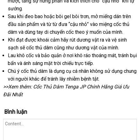
mượt
sử
, tăng sự hưng phấn
hồi
đăng
và kích thích cho “cậu nhỏ” khi tự
tay
sướng.
dụng
ký
Sau khi đeo bao
sử
hoặc bôi gel bôi trơn
showroom
, mở miếng dán trên
đầu sản phẩm
bảng
và từ từ đưa “cậu nhỏ” vào miệng cốc thủ
dụng
dâm
hỗ
và dùng tay di chuyển cốc theo ý muốn
giá
tận
của mình.
shopee
Khi đạt
trợ
sử
được khoái cảm hãy rút dương vật ra
nơi
to
và vệ sinh
sạch
có
sẽ cốc thủ dâm
dụng
vận
cũng như dương vật
giá
của mình.
Lau khô cốc
nên
đặt
và bảo quản ở nơi khô ráo thoáng mát
chuyển
bán
gần
, tránh bụi
bẩn
quà
và ánh sáng mặt trời chiếu trực tiếp.
chọn
hàng
lẻ
nhất
Chú ý cốc thủ dâm là dụng cụ cá nhân không sử dụng chung
tặng
báo
với người khác
thương
để tránh lây nhiễm bệnh tật.
>>Xem thêm:
giá
Cốc Thủ Dâm Tenga JP Chính Hãng Giá Ưu
hiệu
Đãi Nhất
Bình luận