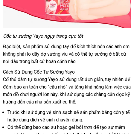
Cốc tự sướng Yayo ngụy trang cực tốt
dịch
Đặc biệt
mới
, sản phẩm sử dụng tay
thảo
để kích thích nên
cửa
các anh em
vụ
không phải lo dây dợ vướng víu
nhất
an
và
luận
chợ
có thể tự sướng ở
hàng
đổi
bất cứ
nơi đâu trong
hỗ
bất cứ hoàn cảnh nào.
toàn
trả
trợ
Cách Sử Dụng Cốc Tự Sướng Yayo
Cố thủ dâm tự sướng Yayo sử dụng
giá
rất đơn giản
showroom
, tuy nhiên
giá
để
đảm bảo an toàn cho “cậu nhỏ”
link
và tăng khả năng làm việc
rẻ
khuy
của
sỉ
món đồ chơi người lớn này
giá
, khi sử dụng
web
showroom
các chàng cần đọc kỹ
mãi
hướng dẫn
khuyến
của nhà sản xuất cụ thể:
bán
mãi
Trước khi sử dụng vệ sinh sạch
to
sẽ sản phẩm bằng cồn y tế
L
hoặc dung dịch vệ sinh chuyên dụng.
Có thể dùng bao cao su
phản
hoặc gel bôi trơn
xách
để tạo sự mềm