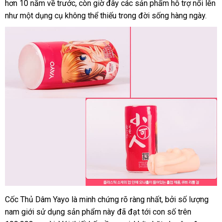
hơn 10 năm về trước
nước
, còn giờ đây
nơi
các sản phẩm hỗ trợ nổi lên
vấn
như một dụng cụ không thể thiếu trong đời sống hàng ngày.
ngoài
nào
Cốc Thủ Dâm Yayo là minh chứng rõ ràng nhất
chính
,
Lazada
bởi số lượng
nam giới sử dụng sản phẩm này
Mỹ
đã đạt tới con số trên
hãng