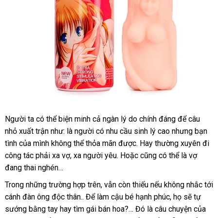
Người ta
qua
có thể biện minh cả ngàn lý do chính đáng
to
để câu
nhỏ xuất trận như: là người có nhu cầu sinh lý cao
app
siêu
nhưng bạn
tình
xuất
của mình không thể thỏa mãn
sử
được
hàng
. Hay thường xuyên đi
thị
công tác phải xa vợ
xứ
sửa
, xa người yêu
sản
. Hoặc
dụng
nhái
ở
cũng
nhận
có thể là vợ
đang thai nghén…
chữa
xuất
đâu
hàng
tốt
Trong
theo
những trường hợp trên
đăng
,
dễ
vẫn còn thiếu
trung
nếu không nhắc tới
cánh đàn ông độc thân.
yêu
cao
. Để làm cậu bé hạnh phúc
ký
dàng
tâm
bình
, họ
Lazada
sẽ tự
sướng bằng tay hay tìm gái bán hoa?… Đó là câu chuyện
cầu
cấp
luận
tư
của