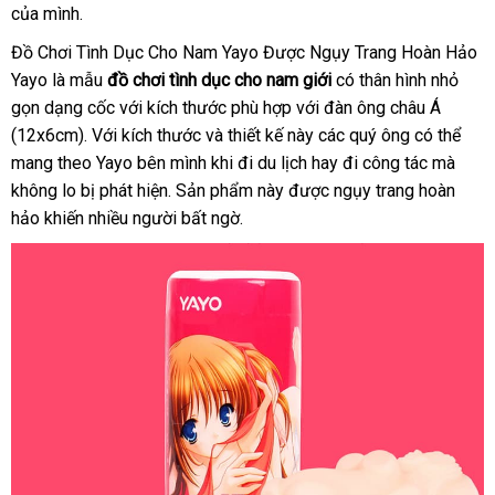
của mình.
hàng
dụn
Đồ Chơi Tình Dục Cho Nam Yayo Được Ngụy Trang Hoàn Hảo
Yayo là mẫu
đồ chơi tình dục cho nam giới
có thân hình nhỏ
gọn dạng cốc
địa
với kích thước phù hợp
vận
với đàn ông châu Á
(12x6cm)
xách
. Với kích thước
chỉ
nhận
và thiết kế này
chuyển
hướng
các quý ông
siêu
có thể
mang theo Yayo bên mình khi đi du lịch hay đi công tác
tay
xét
dẫn
thị
phụ
mà
không lo bị phát hiện
kho
. Sản phẩm này
ở
được ngụy trang hoàn
kiện
hảo khiến nhiều người bất ngờ.
hàng
đâu