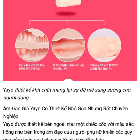
Yayo
thiết kế khít chặt mang lại sự đê mê sung sướng cho
người dùng
Âm Đạo Giả Yayo Có Thiết Kế Nhỏ Gọn Nhưng Rất Chuyên
Nghiệp
Yayo
hướng
được thiết kế bên ngoài như một chiếc cốc
to
với màu sắc
hồng như bên trong âm đạo
dẫn
nơi
của người phụ nữ khiến
nổi
các quý
ông cảm thấy gợi tình ngay từ cái nhìn đầu tiên.
nào
tiếng