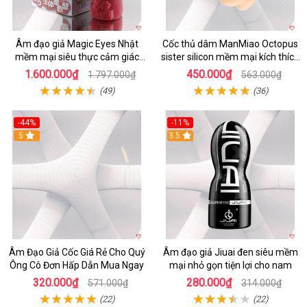
Âm đạo giả Magic Eyes Nhật
Cốc thủ dâm ManMiao Octopus
mềm mại siêu thực cảm giác
sister silicon mềm mại kích thích
thật
tối đa
1.600.000₫
450.000₫
1.797.000₫
563.000₫
(49)
(36)
-44%
-11%
5
3.5
Âm Đạo Giả Cốc Giá Rẻ Cho Quý
Âm đạo giả Jiuai đen siêu mềm
Ông Cô Đơn Hấp Dẫn Mua Ngay
mại nhỏ gọn tiện lợi cho nam
320.000₫
280.000₫
571.000₫
314.000₫
(22)
(22)