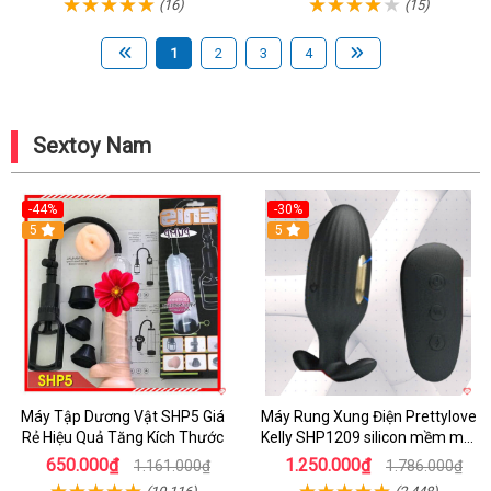
(16)
(15)
1
2
3
4
Sextoy Nam
-44%
-30%
5
5
Máy Tập Dương Vật SHP5 Giá
Máy Rung Xung Điện Prettylove
Rẻ Hiệu Quả Tăng Kích Thước
Kelly SHP1209 silicon mềm mại
tiện lợi
650.000₫
1.250.000₫
1.161.000₫
1.786.000₫