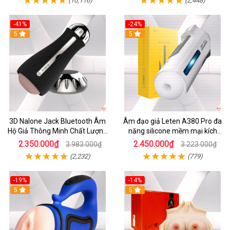
(10,116)
(2,448)
-41%
-24%
5
5
3D Nalone Jack Bluetooth Âm
Âm đạo giả Leten A380 Pro đa
Hộ Giả Thông Minh Chất Lượng
năng silicone mềm mại kích
Cao
thích mạnh mẽ
2.350.000₫
2.450.000₫
3.983.000₫
3.223.000₫
(2,232)
(779)
-19%
-14%
5
5