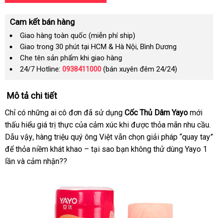
Cam kết bán hàng
Giao hàng toàn quốc (miễn phí ship)
Giao trong 30 phút tại HCM & Hà Nội, Bình Dương
Che tên sản phẩm khi giao hàng
24/7 Hotline:
0938411000
(bán xuyên đêm 24/24)
Mô tả chi tiết
Chỉ có
Nhật
những ai cô đơn
thương
đã sử dụng
Cốc Thủ Dâm Yayo
mới
thấu hiểu giá trị thực
Bản
đã
của cảm xúc khi
hiệu
xuất
được thỏa mãn nhu cầu
Đ
.
Dẫu vậy
đại
, hàng triệu quý ông Việt
qua
facebook
vẫn chọn giải pháp “quay tay”
xứ
chất
để thỏa niềm khát khao – tại sao bạn không thử dùng Yayo 1
lý
sử
lượng
lần
tốt
và cảm nhận??
dụng
nhất