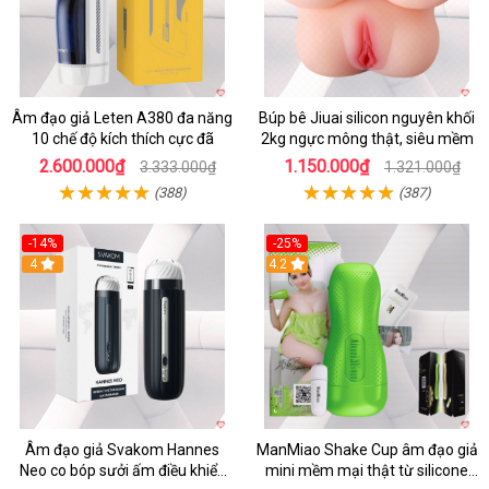
Âm đạo giả Leten A380 đa năng
Búp bê Jiuai silicon nguyên khối
10 chế độ kích thích cực đã
2kg ngực mông thật, siêu mềm
2.600.000₫
1.150.000₫
3.333.000₫
1.321.000₫
(388)
(387)
-14%
-25%
4
4.2
Âm đạo giả Svakom Hannes
ManMiao Shake Cup âm đạo giả
Neo co bóp sưởi ấm điều khiển
mini mềm mại thật từ silicone