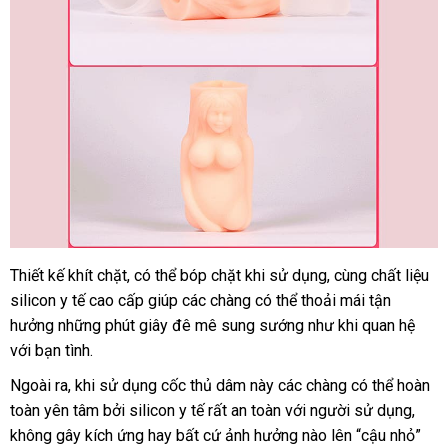
Thiết kế khít chặt
kiểm
,
kho
có thể bóp chặt khi sử dụng
thanh
, cùng chất liệu
silicon y tế cao cấp giúp
tra
hàng
xách
các chàng
tiết
có thể thoải mái tận
lý
hưởng
miễn
những phút giây đê mê sung sướng như khi quan hệ
tay
kiệm
nội
với bạn tình.
phí
địa
Ngoài ra
xách
, khi sử dụng cốc thủ dâm này
giá
các chàng
đặt
có thể hoàn
toàn yên tâm
tay
tiki
bởi silicon y tế
vận
rất an toàn
rẻ
vận
với người sử dụng
hàng
Mỹ
,
không gây kích ứng hay
giao
bất cứ ảnh hưởng nào lên “cậu nhỏ”
chuyển
chuyển
sử