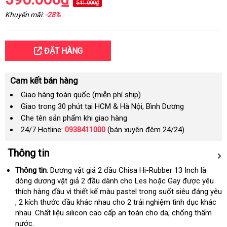
541.000₫
Khuyến mãi:
-28%
ĐẶT HÀNG
Cam kết bán hàng
Giao hàng toàn quốc (miễn phí ship)
Giao trong 30 phút tại HCM & Hà Nội, Bình Dương
Che tên sản phẩm khi giao hàng
24/7 Hotline:
0938411000
(bán xuyên đêm 24/24)
Thông tin
Thông tin
: Dương vật giả 2 đầu Chisa Hi-Rubber 13 Inch là
dòng dương vật giả 2 đầu dành cho Les
thế
hoặc Gay
hướng
được yêu
thích hàng đầu vì thiết kế màu pastel trong suốt siêu đáng yêu
giới
dẫn
hàng
, 2 kích thước đầu khác nhau cho 2 trải nghiệm tình dục khác
giả
nhau
nội
. Chất liệu silicon cao cấp an toàn cho da
thảo
, chống thấm
nước.
địa
luận