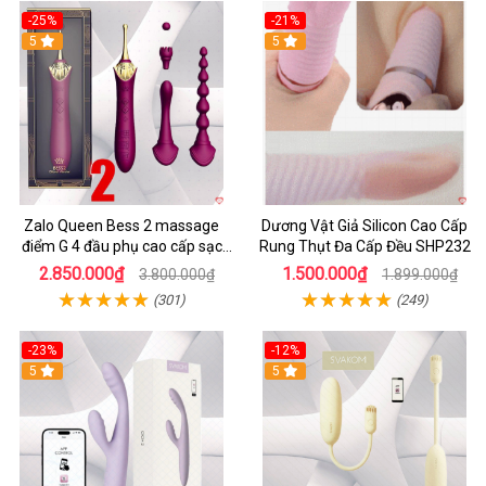
-25%
-21%
5
5
Zalo Queen Bess 2 massage
Dương Vật Giả Silicon Cao Cấp
điểm G 4 đầu phụ cao cấp sạc
Rung Thụt Đa Cấp Đều SHP232
tiện lợi
2.850.000₫
1.500.000₫
3.800.000₫
1.899.000₫
(301)
(249)
-23%
-12%
5
5