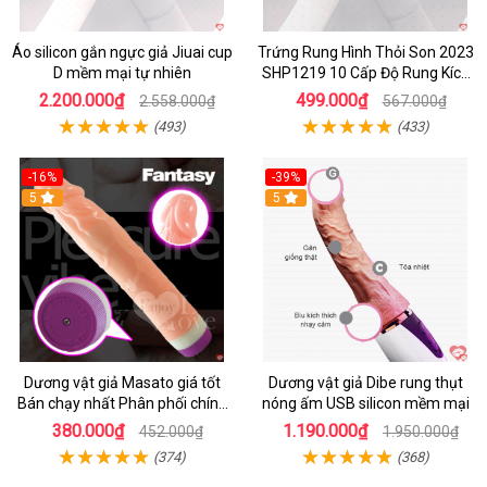
Áo silicon gắn ngực giả Jiuai cup
Trứng Rung Hình Thỏi Son 2023
D mềm mại tự nhiên
SHP1219 10 Cấp Độ Rung Kích
Thích
2.200.000₫
499.000₫
2.558.000₫
567.000₫
(493)
(433)
-16%
-39%
5
5
Dương vật giả Masato giá tốt
Dương vật giả Dibe rung thụt
Bán chạy nhất Phân phối chính
nóng ấm USB silicon mềm mại
hãng
380.000₫
1.190.000₫
452.000₫
1.950.000₫
(374)
(368)