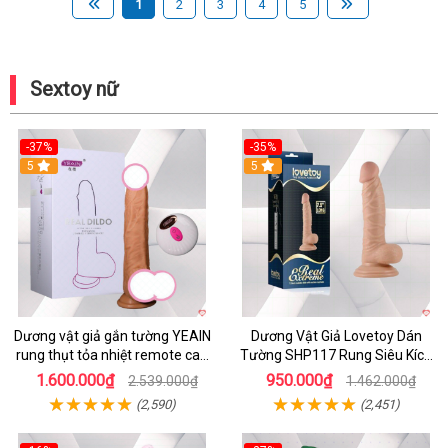
1
2
3
4
5
Sextoy nữ
-37%
-35%
5
5
Dương vật giả gắn tường YEAIN
Dương Vật Giả Lovetoy Dán
rung thụt tỏa nhiệt remote cao
Tường SHP117 Rung Siêu Kích
cấp
Thích
1.600.000₫
950.000₫
2.539.000₫
1.462.000₫
(2,590)
(2,451)