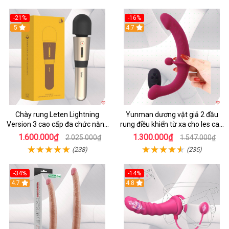
-21%
-16%
5
4.7
Chày rung Leten Lightning
Yunman dương vật giả 2 đầu
Version 3 cao cấp đa chức năng
rung điều khiển từ xa cho les cao
kích thích
cấp
1.600.000₫
1.300.000₫
2.025.000₫
1.547.000₫
(238)
(235)
-34%
-14%
4.7
4.8