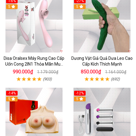
-16%
-27%
5
5
Disa Oralsex Máy Rung Cao Cấp
Dương Vật Giả Quả Dưa Leo Cao
Uốn Cong 2IN1 Thỏa Mãn Mua
Cấp Kích Thích Mạnh
Ngay
990.000₫
850.000₫
1.179.000₫
1.164.000₫
(903)
(692)
-14%
-12%
5
5