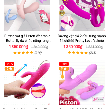
Dương vật giả Leten Wearable
Dương vật giả 2 đầu rung mạnh
Butterfly đa chức năng rung
12 chế độ Pretty Love Valerie
mạnh điều khiển app bluetooth
mua ngay
1.350.000₫
1.350.000₫
1.840.000₫
1.534.000₫
(215)
(215)
-20%
-20%
5
5