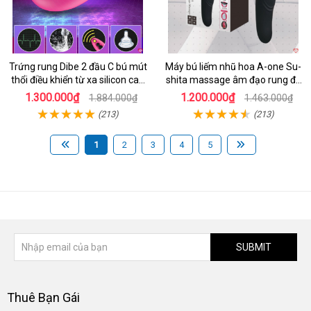
Trứng rung Dibe 2 đầu C bú mút
Máy bú liếm nhũ hoa A-one Su-
thổi điều khiển từ xa silicon cao
shita massage âm đạo rung đa
cấp kích thích điểm G
chế độ
1.300.000₫
1.200.000₫
1.884.000₫
1.463.000₫
(213)
(213)
1
2
3
4
5
SUBMIT
Thuê Bạn Gái