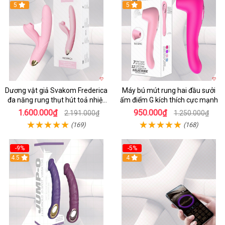
5
5
Dương vật giả Svakom Frederica
Máy bú mút rung hai đầu sưởi
đa năng rung thụt hút toả nhiệt
ấm điểm G kích thích cực mạnh
siêu phê
1.600.000₫
950.000₫
2.191.000₫
1.250.000₫
(169)
(168)
-9%
-5%
4.5
4