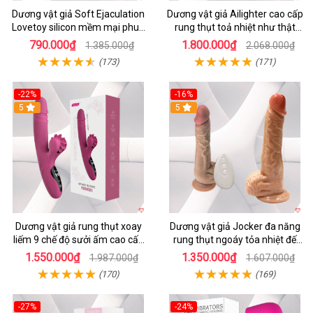
Dương vật giả Soft Ejaculation
Dương vật giả Ailighter cao cấp
Lovetoy silicon mềm mại phun
rung thụt toả nhiệt như thật
nước kích thích
tăng khoái cảm
790.000₫
1.800.000₫
1.385.000₫
2.068.000₫
(173)
(171)
-22%
-16%
5
5
Dương vật giả rung thụt xoay
Dương vật giả Jocker đa năng
liếm 9 chế độ sưởi ấm cao cấp
rung thụt ngoáy tỏa nhiệt đế
Yeain Hot Whell
dính tường
1.550.000₫
1.350.000₫
1.987.000₫
1.607.000₫
(170)
(169)
-27%
-24%