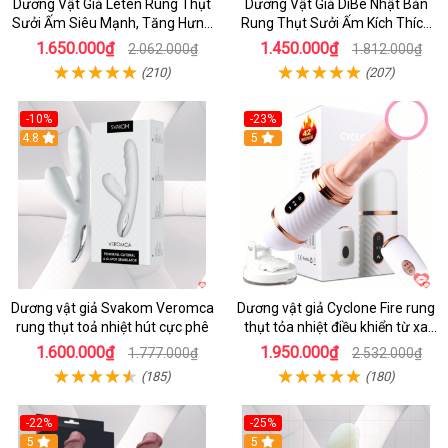
Dương Vật Giả Leten Rung Thụt
Dương Vật Giả DiBe Nhật Bản
Sưởi Ấm Siêu Mạnh, Tăng Hưng
Rung Thụt Sưởi Ấm Kích Thích
Phấn
Nữ
1.650.000₫
1.450.000₫
2.062.000₫
1.812.000₫
(210)
(207)
-10%
-23%
4.8
5
Dương vật giả Svakom Veromca
Dương vật giả Cyclone Fire rung
rung thụt toả nhiệt hút cực phê
thụt tỏa nhiệt điều khiển từ xa
kích thích nữ
1.600.000₫
1.950.000₫
1.777.000₫
2.532.000₫
(185)
(180)
-22%
-25%
5
5