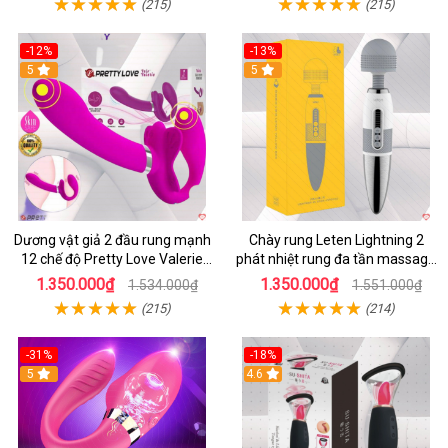
(215)
(215)
-12%
-13%
5
5
Dương vật giả 2 đầu rung mạnh
Chày rung Leten Lightning 2
12 chế độ Pretty Love Valerie
phát nhiệt rung đa tần massage
mua ngay
toàn thân kích thích
1.350.000₫
1.350.000₫
1.534.000₫
1.551.000₫
(215)
(214)
-31%
-18%
5
4.6