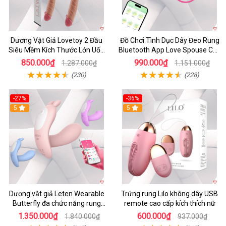
Dương Vật Giả Lovetoy 2 Đầu
Đồ Chơi Tình Dục Dây Đeo Rung
Siêu Mềm Kích Thước Lớn Uốn
Bluetooth App Love Spouse Cho
Cong
Les
850.000₫
990.000₫
1.287.000₫
1.151.000₫
(230)
(228)
-27%
-36%
5
5
Dương vật giả Leten Wearable
Trứng rung Lilo không dây USB
Butterfly đa chức năng rung
remote cao cấp kích thích nữ
mạnh điều khiển app bluetooth
1.350.000₫
600.000₫
1.840.000₫
937.000₫