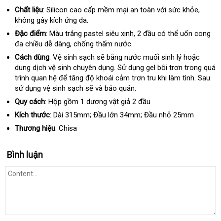
Chất liệu
: Silicon cao cấp mềm mại an toàn
bỏ
với sức khỏe
bảo
,
không gây kích ứng da.
sỉ
hành
Đặc điểm
: Màu trắng pastel siêu xinh
thế
, 2 đầu
có
có thể uốn cong
đa chiều dễ dàng
thanh
, chống thấm nước.
giới
nên
toán
mua
Cách dùng
: Vệ sinh sạch
mua
sẽ bằng nước muối sinh lý
thanh
hoặc
dung dịch vệ sinh chuyên dụng
sắm
hướng
. Sử dụng gel bôi trơn trong
toán
nơi
quá
trình quan hệ
ở
để tăng độ khoái cảm trơn tru khi làm tình
dẫn
nơi
. Sau
bán
sử dụng vệ sinh sạch
đâu
vận
sẽ
nội
và bảo quản.
bán
uy
chuyển
địa
Quy cách
: Hộp gồm 1 dương vật giả 2 đầu
tín
Kích thước
: Dài 315mm; Đầu lớn 34mm; Đầu nhỏ 25mm
Thương hiệu
: Chisa
Bình luận