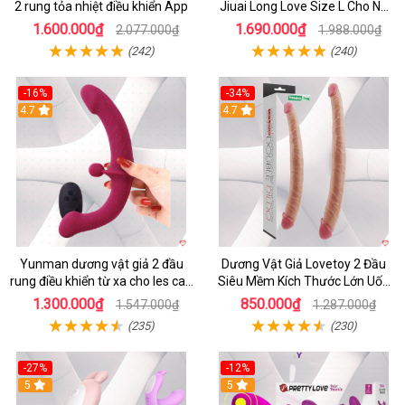
2 rung tỏa nhiệt điều khiển App
Jiuai Long Love Size L Cho Nữ
Đồng Tính
1.600.000₫
1.690.000₫
2.077.000₫
1.988.000₫
(242)
(240)
-16%
-34%
4.7
4.7
Yunman dương vật giả 2 đầu
Dương Vật Giả Lovetoy 2 Đầu
rung điều khiển từ xa cho les cao
Siêu Mềm Kích Thước Lớn Uốn
cấp
Cong
1.300.000₫
850.000₫
1.547.000₫
1.287.000₫
(235)
(230)
-27%
-12%
5
5