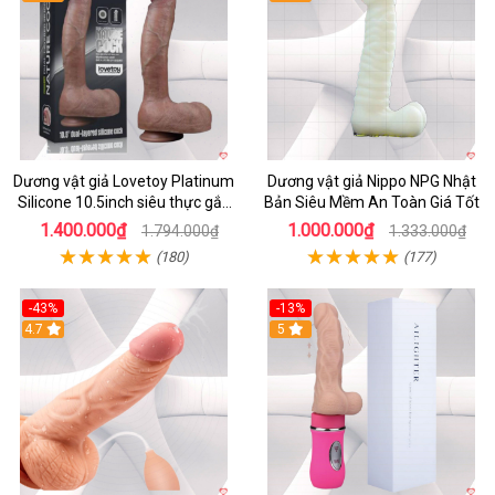
Dương vật giả Lovetoy Platinum
Dương vật giả Nippo NPG Nhật
Silicone 10.5inch siêu thực gắn
Bản Siêu Mềm An Toàn Giá Tốt
tường
1.400.000₫
1.000.000₫
1.794.000₫
1.333.000₫
(180)
(177)
-43%
-13%
4.7
5