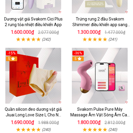
Dương vật giả Svakom Cici Plus
Trứng rung 2 đầu Svakom
2 rung tỏa nhiệt điều khiển App
Shimmer điều khiển app sang
trọng chất lượng
1.600.000₫
1.300.000₫
2.077.000₫
1.477.000₫
(242)
(241)
-15%
-36%
5
5
Quần silicon đeo dương vật giả
Svakom Pulse Pure Máy
Jiuai Long Love Size L Cho Nữ
Massage Âm Vật Sóng Âm Cao
Đồng Tính
Cấp Điều Khiển App Đỉnh
1.690.000₫
1.800.000₫
1.988.000₫
2.812.000₫
(240)
(240)