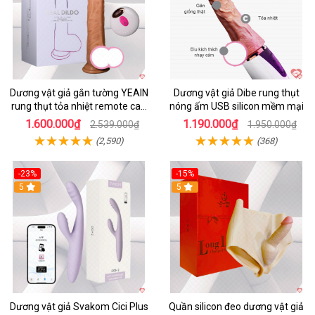
Dương vật giả gắn tường YEAIN
Dương vật giả Dibe rung thụt
rung thụt tỏa nhiệt remote cao
nóng ấm USB silicon mềm mại
cấp
1.600.000₫
1.190.000₫
2.539.000₫
1.950.000₫
(2,590)
(368)
-23%
-15%
5
5
Dương vật giả Svakom Cici Plus
Quần silicon đeo dương vật giả