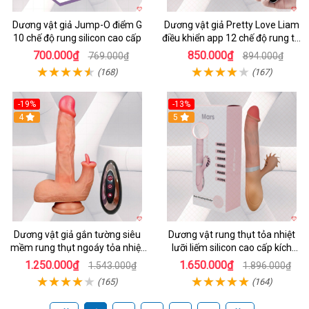
Dương vật giả Jump-O điểm G
Dương vật giả Pretty Love Liam
10 chế độ rung silicon cao cấp
điều khiển app 12 chế độ rung tai
thỏ siêu hot
700.000₫
850.000₫
769.000₫
894.000₫
(168)
(167)
-19%
-13%
4
5
Dương vật giả gắn tường siêu
Dương vật rung thụt tỏa nhiệt
mềm rung thụt ngoáy tỏa nhiệt
lưỡi liếm silicon cao cấp kích
tăng khoái cảm
thích tối đa
1.250.000₫
1.650.000₫
1.543.000₫
1.896.000₫
(165)
(164)