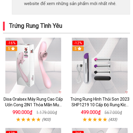
website để xem những sản phẩm mới nhất nhé.
Trứng Rung Tình Yêu
-16%
-12%
5
5
Disa Oralsex Máy Rung Cao Cấp
Trứng Rung Hình Thỏi Son 2023
Uốn Cong 2IN1 Thỏa Mãn Mua
SHP1219 10 Cấp Độ Rung Kích
Ngay
Thích
990.000₫
499.000₫
1.179.000₫
567.000₫
(903)
(433)