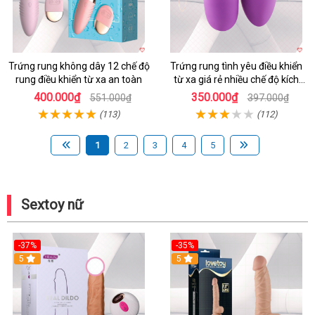
Trứng rung không dây 12 chế độ
Trứng rung tình yêu điều khiển
rung điều khiển từ xa an toàn
từ xa giá rẻ nhiều chế độ kích
thích
400.000₫
350.000₫
551.000₫
397.000₫
(113)
(112)
1
2
3
4
5
Sextoy nữ
-37%
-35%
5
5