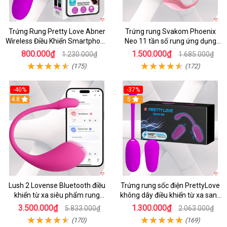
Trứng Rung Pretty Love Abner
Trứng rung Svakom Phoenix
Wireless Điều Khiển Smartphone
Neo 11 tần số rung ứng dụng
Giá Tốt
app
800.000₫
1.500.000₫
1.230.000₫
1.685.000₫
(175)
(172)
-40%
-37%
4.8
5
Lush 2 Lovense Bluetooth điều
Trứng rung sốc điện PrettyLove
khiển từ xa siêu phẩm rung
không dây điều khiển từ xa sang
mạnh
chảnh
3.500.000₫
1.300.000₫
5.833.000₫
2.063.000₫
(170)
(169)