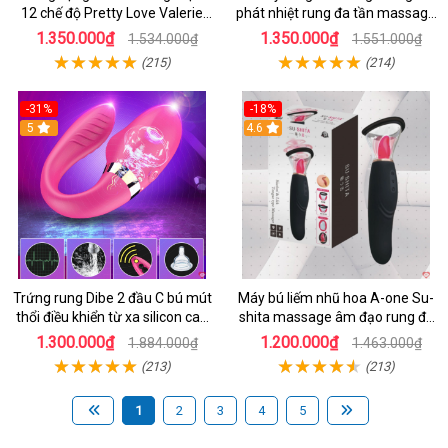
12 chế độ Pretty Love Valerie
phát nhiệt rung đa tần massage
mua ngay
toàn thân kích thích
1.350.000₫
1.350.000₫
1.534.000₫
1.551.000₫
(215)
(214)
-31%
-18%
5
4.6
Trứng rung Dibe 2 đầu C bú mút
Máy bú liếm nhũ hoa A-one Su-
thổi điều khiển từ xa silicon cao
shita massage âm đạo rung đa
cấp kích thích điểm G
chế độ
1.300.000₫
1.200.000₫
1.884.000₫
1.463.000₫
(213)
(213)
1
2
3
4
5