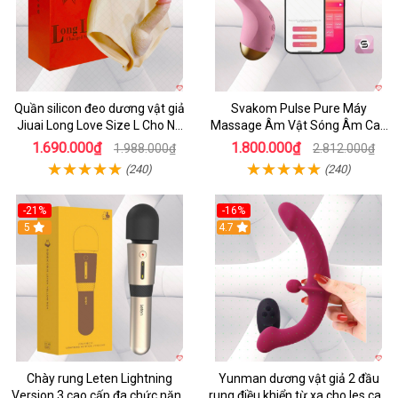
Quần silicon đeo dương vật giả
Svakom Pulse Pure Máy
Jiuai Long Love Size L Cho Nữ
Massage Âm Vật Sóng Âm Cao
Đồng Tính
Cấp Điều Khiển App Đỉnh
1.690.000₫
1.800.000₫
1.988.000₫
2.812.000₫
(240)
(240)
-21%
-16%
5
4.7
Chày rung Leten Lightning
Yunman dương vật giả 2 đầu
Version 3 cao cấp đa chức năng
rung điều khiển từ xa cho les cao