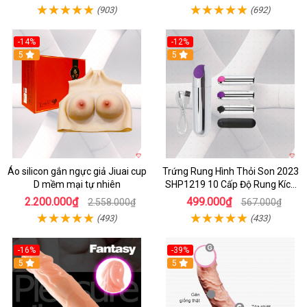
(903)
(692)
-14%
-12%
5
5
Áo silicon gắn ngực giả Jiuai cup
Trứng Rung Hình Thỏi Son 2023
D mềm mại tự nhiên
SHP1219 10 Cấp Độ Rung Kích
Thích
2.200.000₫
499.000₫
2.558.000₫
567.000₫
(493)
(433)
-16%
-39%
5
5