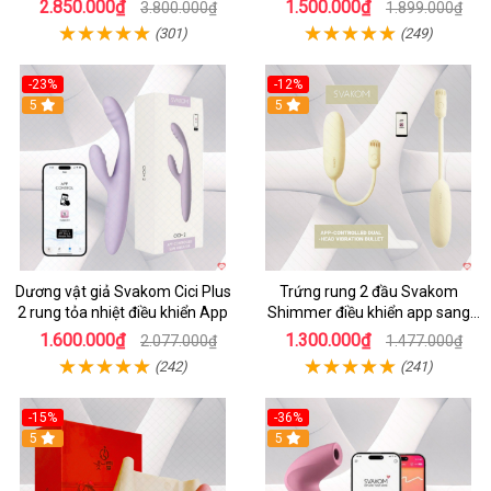
2.850.000₫
1.500.000₫
3.800.000₫
1.899.000₫
(301)
(249)
-23%
-12%
5
5
Dương vật giả Svakom Cici Plus
Trứng rung 2 đầu Svakom
2 rung tỏa nhiệt điều khiển App
Shimmer điều khiển app sang
trọng chất lượng
1.600.000₫
1.300.000₫
2.077.000₫
1.477.000₫
(242)
(241)
-15%
-36%
5
5