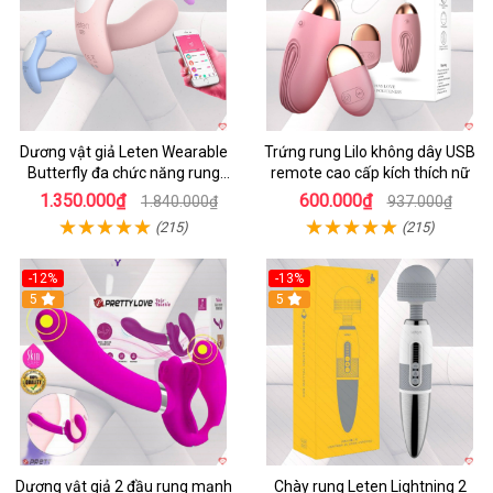
Dương vật giả Leten Wearable
Trứng rung Lilo không dây USB
Butterfly đa chức năng rung
remote cao cấp kích thích nữ
mạnh điều khiển app bluetooth
1.350.000₫
600.000₫
1.840.000₫
937.000₫
(215)
(215)
-12%
-13%
5
5
Dương vật giả 2 đầu rung mạnh
Chày rung Leten Lightning 2