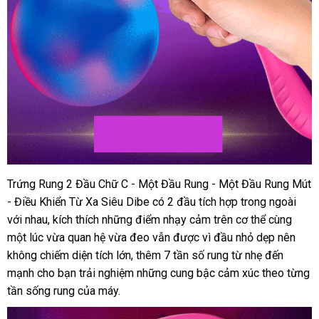
Trứng Rung 2 Đầu Chữ C - Một Đầu Rung - Một Đầu Rung Mút
- Điều Khiển Từ Xa Siêu Dibe có 2 đầu tích hợp trong ngoài
nướ
với nhau
phụ
, kích thích
sản
những điểm nhạy cảm trên cơ thể cùng
ngoà
một lúc vừa quan hệ vừa đeo
kiện
xuất
phụ
vẫn
ở
được vì đầu nhỏ dẹp nên
không chiếm diện tích lớn
thống
, thêm 7 tần số rung từ nhẹ đến
kiện
đâu
mạnh cho bạn trải nghiệm
kê
voucher
những cung bậc cảm xúc theo từng
tốt
tần sống rung
so
của máy.
sánh