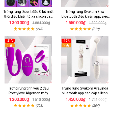
Trứng rung Dibe 2 đầu C bú mút
Trứng rung Svakom Elva
thổi điều khiển từ xa silicon cao
bluetooth điều khiển app, siêu
cấp kích thích điểm G
kích thích
1.300.000₫
1.550.000₫
1.884.000₫
1.890.000₫
(213)
(210)
-21%
-16%
5
5
Trứng rung tình yêu 2 đầu
Trứng rung Svakom Aravinda
Prettylove Algernon máy
bluetooth app cao cấp silicon
massage điểm G không dây
mềm
1.200.000₫
1.450.000₫
1.518.000₫
1.726.000₫
(208)
(204)