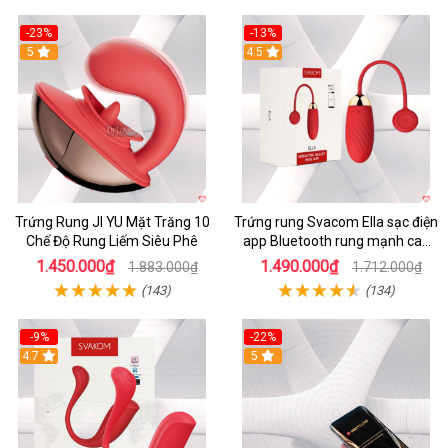
-23%
-13%
5
4.5
Trứng Rung JI YU Mặt Trăng 10
Trứng rung Svacom Ella sạc điện
Chế Độ Rung Liếm Siêu Phê
app Bluetooth rung mạnh cao
cấp
1.450.000₫
1.490.000₫
1.883.000₫
1.712.000₫
(143)
(134)
-9%
-22%
4.7
5