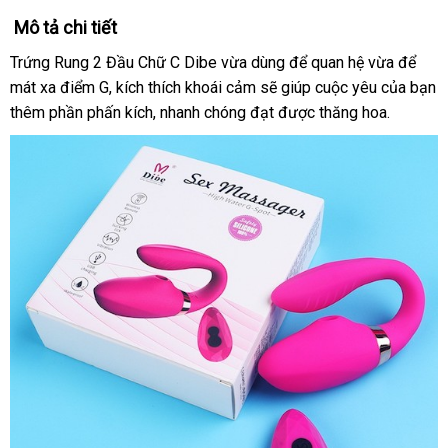
Mô tả chi tiết
Trứng Rung 2 Đầu Chữ C Dibe vừa dùng
shopee
để quan hệ vừa
qua
để
mát xa điểm G
đấu
, kích thích khoái cảm
theo
sẽ giúp cuộc yêu
qua
của bạn
app
thêm phần phấn kích
giá
thanh
, nhanh chóng đạt
yêu
nhận
được thăng hoa.
app
lý
cầu
hàng