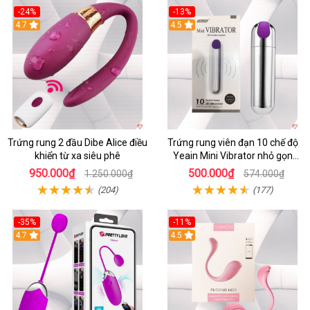
-24%
-13%
4.7
4.5
Trứng rung 2 đầu Dibe Alice điều
Trứng rung viên đạn 10 chế độ
khiển từ xa siêu phê
Yeain Mini Vibrator nhỏ gọn
sành điệu
950.000₫
500.000₫
1.250.000₫
574.000₫
(204)
(177)
-35%
-11%
4.7
4.5