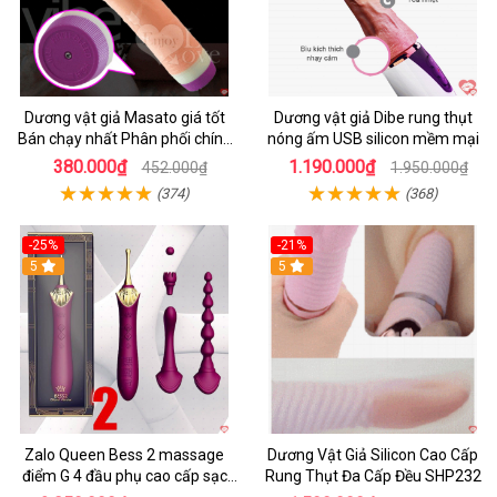
Dương vật giả Masato giá tốt
Dương vật giả Dibe rung thụt
Bán chạy nhất Phân phối chính
nóng ấm USB silicon mềm mại
hãng
380.000₫
1.190.000₫
452.000₫
1.950.000₫
(374)
(368)
-25%
-21%
5
5
Zalo Queen Bess 2 massage
Dương Vật Giả Silicon Cao Cấp
điểm G 4 đầu phụ cao cấp sạc
Rung Thụt Đa Cấp Đều SHP232
tiện lợi