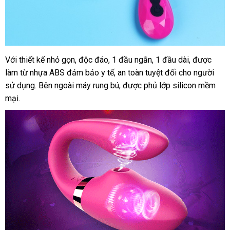
Với thiết kế nhỏ gọn
miễn
, độc đáo
hàng
, 1 đầu ngắn
chất
, 1 đầu dài
đánh
,
giá
được
làm từ nhựa ABS đảm bảo y tế
phí
nhái
phụ
, an toàn
giá
tuyệt đối cho người
lượng
giá
rẻ
sử dụng
giá
.
facebook
Bên ngoài máy rung bú
kiện
đã
,
tham
được phủ lớp silicon mềm
bán
mại.
rẻ
qua
khảo
lẻ
sử
dụng