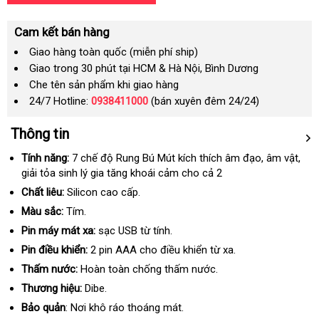
Cam kết bán hàng
Giao hàng toàn quốc (miễn phí ship)
Giao trong 30 phút tại HCM & Hà Nội, Bình Dương
Che tên sản phẩm khi giao hàng
24/7 Hotline:
0938411000
(bán xuyên đêm 24/24)
Thông tin
Tính năng:
7 chế độ Rung Bú Mút kích thích âm đạo
tự
, âm vật
lừa
,
giải tỏa sinh lý gia tăng khoái cảm cho cả 2
động
đảo
Chất liêu:
Silicon cao cấp.
Màu sắc:
Tím.
Pin máy mát xa:
sạc USB từ tính.
Pin điều khiển:
2 pin AAA cho điều khiển từ xa.
Thấm nước:
Hoàn toàn chống thấm nước.
Thương hiệu:
Dibe.
Bảo quản
: Nơi khô ráo thoáng mát.