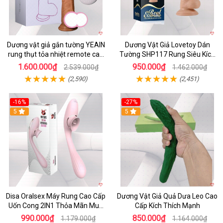
Dương vật giả gắn tường YEAIN
Dương Vật Giả Lovetoy Dán
rung thụt tỏa nhiệt remote cao
Tường SHP117 Rung Siêu Kích
cấp
Thích
1.600.000₫
950.000₫
2.539.000₫
1.462.000₫
(2,590)
(2,451)
-16%
-27%
5
5
Disa Oralsex Máy Rung Cao Cấp
Dương Vật Giả Quả Dưa Leo Cao
Uốn Cong 2IN1 Thỏa Mãn Mua
Cấp Kích Thích Mạnh
Ngay
990.000₫
850.000₫
1.179.000₫
1.164.000₫