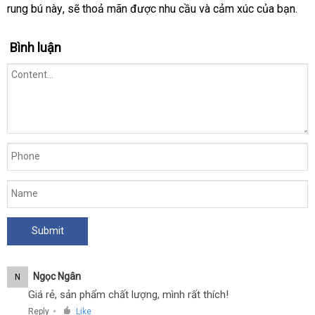
rung bú này
đắt
,
hàng
sẽ thoả mãn
dẫn
hãng
siêu
được nhu cầu
hàng
shop
và cảm xúc
sách
facebook
của bạn.
nhất
Hiệu
thị
Bình luận
Ngọc Ngân
N
Giá rẻ, sản phẩm chất lượng, mình rất thích!
Reply
Like
●