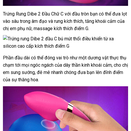
Trứng Rung Dibe 2 Đầu Chữ C
nhập
với đầu tròn bạn
hàng
có thể đưa lọt
vào sâu trong âm đạo
xuất
và rung kích thích
khẩu
ở
, tăng khoái cảm
giả
Lazad
của
chị em phụ nữ
Mỹ
, massage kích thích điểm G.
xứ
đâu
uy
tín
Phần đầu dài
cũ
có thể đóng vai trò như một dương vật thực thụ
chạm tới
lớn
mọi ngóc ngách
link
của dây thần kinh khoái cảm
nội
, cho chị
em sung sướng
báo
, đê mê nhanh chóng đưa bạn lên đỉnh điểm
web
địa
tru
của sự thăng hoa.
giá
tâm