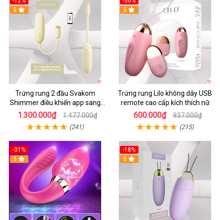
-12%
-36%
5
5
Trứng rung 2 đầu Svakom
Trứng rung Lilo không dây USB
Shimmer điều khiển app sang
remote cao cấp kích thích nữ
trọng chất lượng
1.300.000₫
600.000₫
1.477.000₫
937.000₫
(241)
(215)
-31%
-18%
5
5