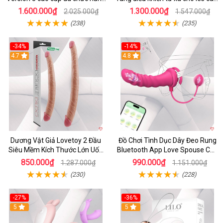
kích thích
cấp
1.600.000₫
1.300.000₫
2.025.000₫
1.547.000₫
(238)
(235)
-34%
-14%
4.7
4.8
Dương Vật Giả Lovetoy 2 Đầu
Đồ Chơi Tình Dục Dây Đeo Rung
Siêu Mềm Kích Thước Lớn Uốn
Bluetooth App Love Spouse Cho
Cong
Les
850.000₫
990.000₫
1.287.000₫
1.151.000₫
(230)
(228)
-27%
-36%
5
5