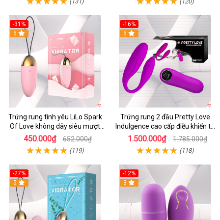
(131)
(120)
-31%
-16%
5
5
Trứng rung tình yêu LiLo Spark
Trứng rung 2 đầu Pretty Love
Of Love không dây siêu mượt
Indulgence cao cấp điều khiển từ
chống nước
xa
450.000₫
1.500.000₫
652.000₫
1.785.000₫
(119)
(118)
-27%
-12%
5
3