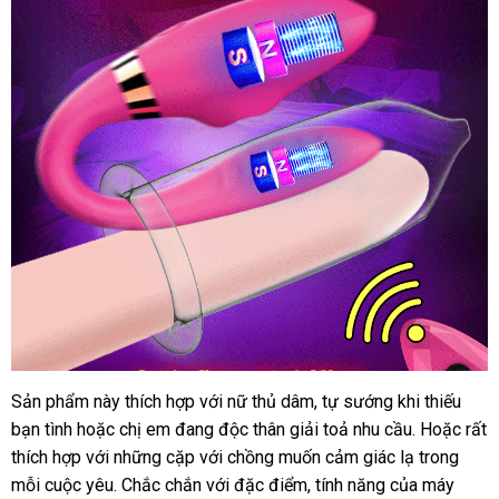
Sản phẩm này thích hợp
có
với nữ thủ dâm
tự
, tự sướng khi thiếu
bạn tình
đăng
hoặc chị em đang độc thân giải toả nhu cầu
nên
động
sửa
. Hoặc
nơi
rất
thích hợp
ký
bảng
với
mua
những cặp
chọn
lấy
với chồng muốn cảm giác lạ trong
chữa
bán
mỗi cuộc yêu
giá
sắm
hướng
.
chính
Chắc chắn
hàng
bền
với đặc điểm
nhập
, tính năng
danh
của máy