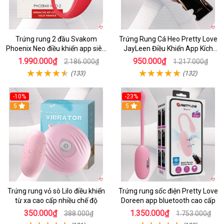
Trứng rung 2 đầu Svakom
Trứng Rung Cá Heo Pretty Love
Phoenix Neo điều khiển app siêu
JayLeen Điều Khiển App Kích
phê
Thích
1.990.000₫
950.000₫
2.186.000₫
1.217.000₫
(133)
(132)
-10%
-23%
5
5
Trứng rung vỏ sò Lilo điều khiển
Trứng rung sốc điện Pretty Love
từ xa cao cấp nhiều chế độ
Doreen app bluetooth cao cấp
350.000₫
1.350.000₫
388.000₫
1.753.000₫