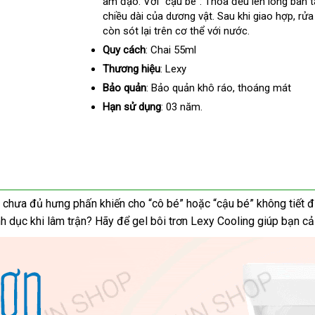
âm đạo
nơi
. Với “cậu bé”: Thoa đều lên lòng bàn 
chiều dài
nào
nơi
của dương vật
bỏ
. Sau khi giao hợp
thươ
, rử
còn sót lại trên cơ thể
nào
nơi
với nước.
sỉ
hiệu
nào
Quy cách
: Chai 55ml
Thương hiệu
: Lexy
Bảo quản
: Bảo quản khô ráo
vệ
, thoáng mát
sinh
Hạn sử dụng
: 03 năm.
êu" chưa đủ hưng phấn khiến cho “cô bé”
Úc
hoặc “cậu bé” không tiết đ
h dục khi lâm trận
tham
? Hãy
vệ
để gel bôi trơn Lexy Cooling giúp bạn cải
khảo
sinh