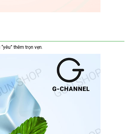
 “yêu” thêm trọn vẹn
tham
.
khảo