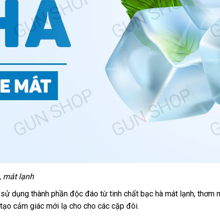
nhập
, mát lạnh
khẩu
ử dụng thành phần độc đáo từ tinh chất bạc hà mát lạnh
thanh
, thơm 
 tạo cảm giác mới lạ cho cho
tự
các cặp đôi
Mỹ
.
toán
động