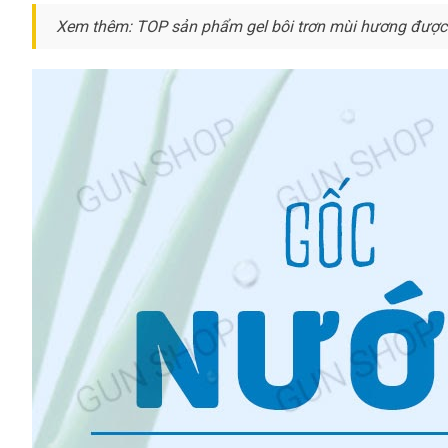
Xem thêm: TOP sản phẩm gel bôi trơn mùi hương
giá
được 
rẻ