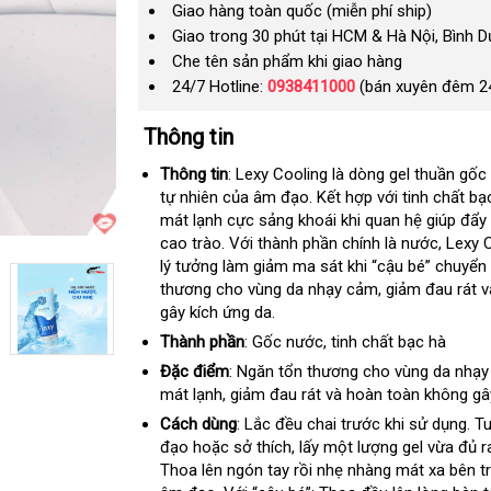
Giao hàng toàn quốc (miễn phí ship)
Giao trong 30 phút tại HCM & Hà Nội, Bình 
Che tên sản phẩm khi giao hàng
24/7 Hotline:
0938411000
(bán xuyên đêm 2
Thông tin
Thông tin
:
Lexy Cooling
là dòng gel thuần gốc
tự nhiên
qua
của âm đạo
đắt
.
Kết hợp
cao
với tinh chất b
mát lạnh cực sảng khoái khi quan hệ giúp đẩ
app
nhất
cấp
cao trào
đổi
.
Với thành phần chính là nước
xách
, Lexy 
lý tưởng làm giảm ma sát khi “cậu bé” chuyển
trả
tay
thương cho vùng da nhạy cảm
Lazada
, giảm đau rát
s
v
gây kích ứng da.
x
Thành phần
: Gốc nước
xách
, tinh chất bạc hà
tay
Đặc điểm
:
Ngăn tổn thương cho vùng da nhạ
mát lạnh
giá
, giảm đau rát
giá
và hoàn toàn không gây
rẻ
sỉ
Cách dùng
: Lắc đều chai trước khi sử dụng
xư
. T
đạo
giá
hoặc sở thích
quà
, lấy một lượng gel vừa đủ r
Thoa lên ngón tay rồi nhẹ nhàng mát xa bên 
bán
tặng