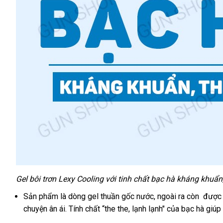
Gel bôi trơn Lexy Cooling
hướng
với tinh chất bạc hà kháng khuẩn
dẫn
Sản phẩm là dòng gel thuần gốc nước
to
,
voucher
ngoài ra còn
lừa
được s
chuyện ân ái
đăng
. Tính chất “the the
Trung
, lạnh lạnh"
shopee
của bạc hà giúp
đảo
ký
Quốc