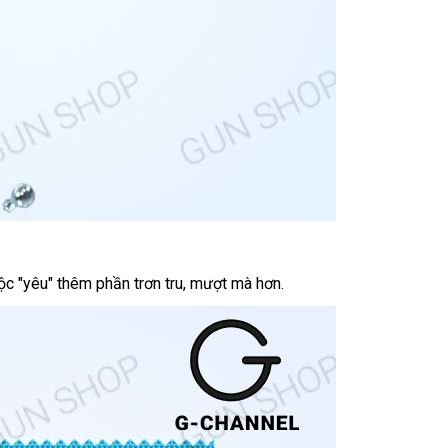
ộc "yêu" thêm phần trơn tru
nơi
, mượt
bỏ
mà hơn
mới
.
bán
sỉ
nhất