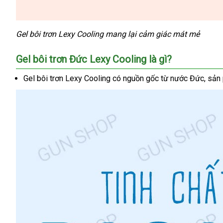
Gel bôi trơn Lexy Cooling mang lại cảm giác mát mẻ
Gel bôi trơn Đức Lexy Cooling là gì
ở
?
đâu
Gel bôi trơn Lexy Cooling có nguồn gốc từ nước Đức
mới
, sản
uy
nhất
tín