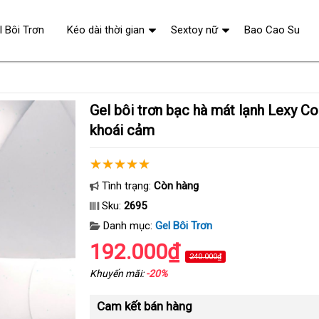
l Bôi Trơn
Kéo dài thời gian
Sextoy nữ
Bao Cao Su
Gel bôi trơn bạc hà mát lạnh Lexy Cooling 55ml tăng
khoái cảm
Tình trạng:
Còn hàng
Sku:
2695
Danh mục:
Gel Bôi Trơn
192.000₫
240.000₫
Khuyến mãi:
-20%
Cam kết bán hàng