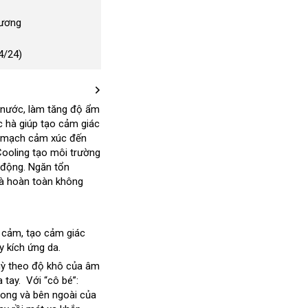
Dương
4/24)
 nước
Mỹ
, làm tăng độ ẩm
ạc hà giúp tạo cảm giác
y mạch cảm xúc đến
Cooling tạo môi trường
 động
đánh
.
Ngăn tổn
ản
à hoàn toàn không
giá
uất
y cảm
đặt
, tạo cảm giác
 kích ứng da.
hàng
ởng
uỳ theo độ khô
to
của âm
a tay. Với “cô bé”:
trong
ở
và bên ngoài
nhanh
của