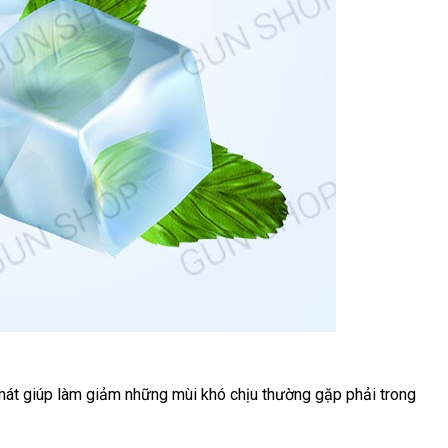
mát giúp làm giảm
khuyến
những mùi khó chịu thường gặp phải trong
mãi