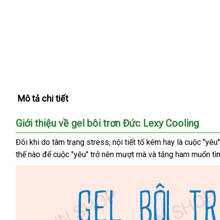
Mô tả chi tiết
Giới thiệu về gel bôi trơn Đức Lexy Cooling
Đôi khi do tâm trạng stress
báo
, nội tiết tố kém hay là cuộc "y
thế nào
đắt
để cuộc "yêu" trở nên mượt
giá
hàng
mà
khuyến
và tăng ham muốn tìn
nhất
giả
mãi