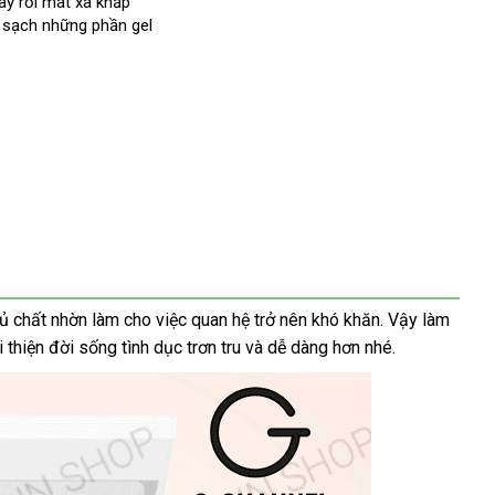
tay rồi mát xa khắp
đâu
nhất
ng
a sạch
uy
nơi
những phần gel
tín
nào
ủ chất nhờn làm cho việc quan hệ trở nên khó khăn
hàng
. Vậy làm
 thiện đời sống tình dục trơn tru
phụ
và dễ dàng hơn
chất
nhé
Hiệu
hàng
.
kiện
lượng
nhái