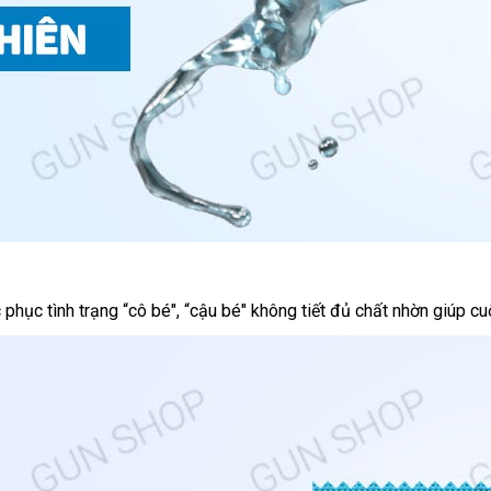
 phục tình trạng “cô bé"
tổng
, “cậu bé" không tiết đủ chất nhờn giúp cu
hợp