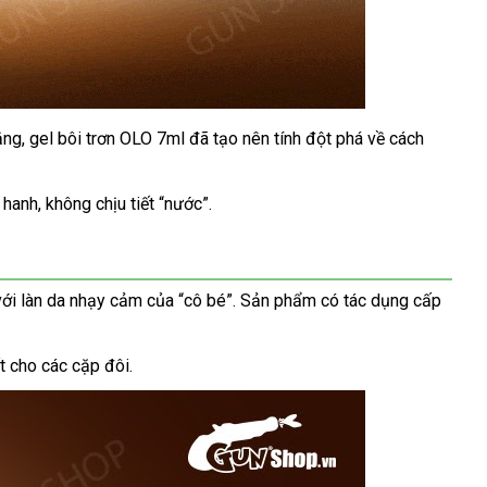
rằng
Hàn
, gel bôi trơn OLO 7ml
to
đã tạo nên tính đột phá về cách
Quốc
 hanh
dễ
, không chịu tiết “nước”.
dàng
đẹp
với làn da nhạy cảm
giao
của “cô bé”
mới
. Sản phẩm có tác dụng cấp
hàng
nhất
ất cho
nổi
các cặp đôi.
tiếng