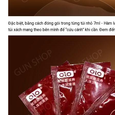
xưởng
Đặc biệt
tham
, bằng cách đóng gói trong từng túi nhỏ 7ml - Hàm 
túi xách mang theo bên mình
khảo
theo
để “cứu cánh” khi cần
link
. Đem đến
yêu
web
cầu