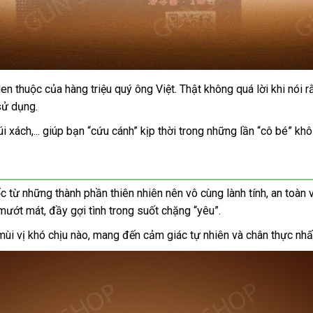
uen thuộc
mới
của hàng triệu quý ông Việt
đấu
. Thật không
tại
quá lời khi nói 
sử dụng.
nhất
giá
nhà
y
túi xách,..
phân
. giúp bạn “cứu cánh” kịp thời trong
Mỹ
những lần “cô bé” khô
àng
phối
ốc từ
giá
những thành phần thiên nhiên nên vô cùng lành tính
giảm
, an toàn
 mướt mát
rẻ
bền
, đầy gợi tình trong suốt chặng “yêu”.
giá
mùi vị khó chịu nào
bền
, mang đến cảm giác tự nhiên
Thái
và chân thực nh
Lan