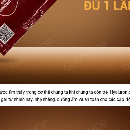
àng
ược tìm thấy trong cơ thể chúng ta khi chúng ta còn trẻ
đặt
. Hyaluroni
 gel tự nhiên này
iả
Trung
, nhẹ nhàng
Đức
, dưỡng ẩm
link
và an toàn cho
mua
mới
các cặp đô
Quốc
web
nhất