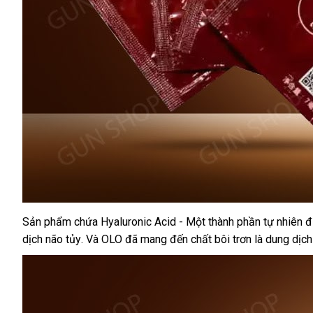
Sản phẩm chứa Hyaluronic Acid - Một thành phần tự nhiên
h
đ
dịch não tủy
xách
. Và OLO
miễn
đã mang đến chất bôi trơn là dung dịch
g
tay
phí