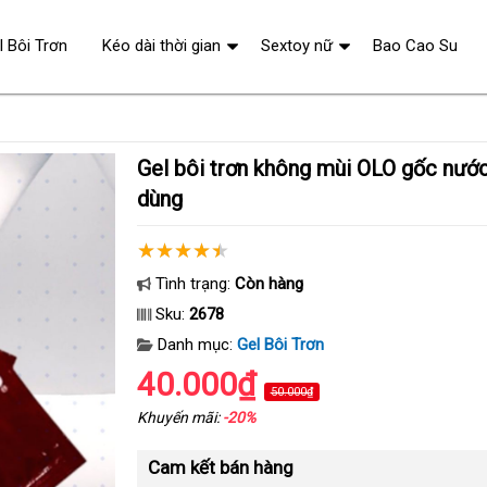
l Bôi Trơn
Kéo dài thời gian
Sextoy nữ
Bao Cao Su
Gel bôi trơn không mùi OLO gốc nước 7ml an toàn dễ
dùng
Tình trạng:
Còn hàng
Sku:
2678
Danh mục:
Gel Bôi Trơn
40.000₫
50.000₫
Khuyến mãi:
-20%
Cam kết bán hàng