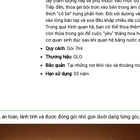
tay (hàm lượng này
đảo
sửa
sẽ phụ thuộc vào mức độ
vụ
Tiếp đến
tận
, thoa gel bôi trơn vào bên trong âm 
chữa
thích “cô bé” hưng phấn hơn
nơi
tự
. Đối
giá
với dương vậ
vào lòng bàn tay và xoa đều khắp chiều dài
động
sỉ
cu
củ
Trong quá trình quan hệ
đặt
, bạn có thể thoa thêm
cấ
còn thừa trong gói
kho
để cuộc "yêu" thăng hoa h
mua
cơ quan sinh dục sau khi quan hệ bằng nước 
hàng
Quy cách
: Gói 7ml
Thương hiệu
: OLO
Bảo quản
: Tại
thống
những nơi khô ráo và thoáng m
kê
Hạn sử dụng
: 03 năm
bảng
, an toàn
Pháp
, lành tính
nước
và
thông
được đóng gói nhỏ gọn dưới dạng từng gói
giá
ngoài
minh