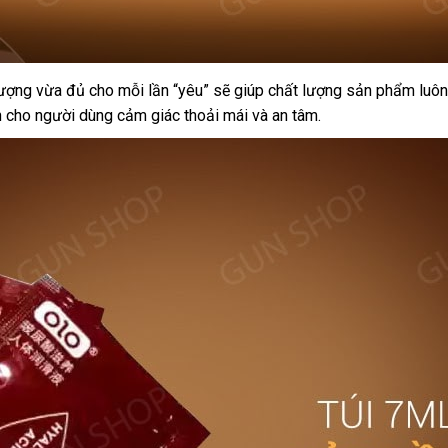
lượng vừa đủ cho mỗi lần “yêu”
xách
sẽ giúp chất lượng sản phẩm luôn 
 cho người dùng cảm giác thoải mái
tay
shopee
và an tâm.