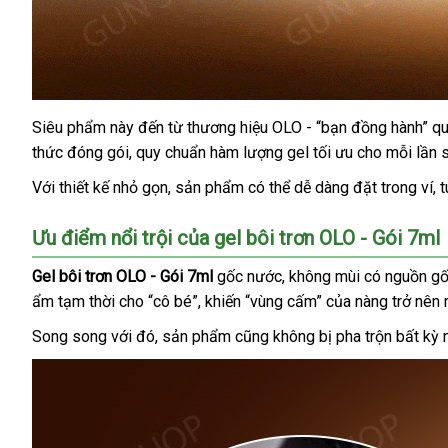
Siêu phẩm này đến từ thương hiệu OLO - “bạn đồng hành” q
thức đóng gói
Thái
, quy chuẩn hàm lượng gel tối ưu cho mỗi lần 
Lan
Với thiết kế nhỏ gọn
xuất
, sản phẩm
nội
có thể dễ dàng đặt trong ví
lấ
, 
khẩu
địa
h
Ưu điểm nổi trội
tư
của gel bôi trơn OLO - Gói 7ml
vấn
Gel bôi trơn OLO - Gói 7ml
gốc nước
nhập
, không mùi có nguồn g
ẩm tạm thời cho “cô bé”
xuất
, khiến “vùng cấm”
khẩu
đặt
của nàng trở nên
khẩu
hàng
Song song
đại
với đó
nơi
, sản phẩm
sản
cũng không bị pha trộn bất kỳ 
lý
nào
xuất