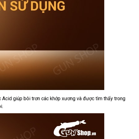
c Acid giúp bôi trơn
lớn
các khớp xương
xách
và
dễ
được tìm thấy trong
i.
tay
dàng