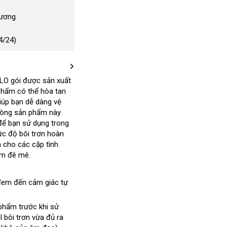
Dương
4/24)
OLO gói
chất
được sản xuất
phẩm có thể hòa tan
lượng
n
ất
giúp bạn dễ dàng vệ
nh
dòng sản phẩm này
phụ
ch
nơi
để bạn sử dụng trong
kiện
mức độ bôi trơn hoàn
nào
 cho các cặp tình
ảm đê mê.
howroom
đem đến cảm giác tự
phẩm trước khi sử
l bôi trơn vừa đủ ra