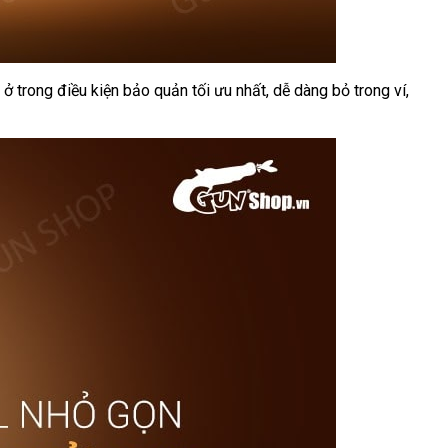
ở trong điều kiện bảo quản tối ưu nhất
đắt
, dễ dàng bỏ trong ví
lừa
,
nhất
đảo