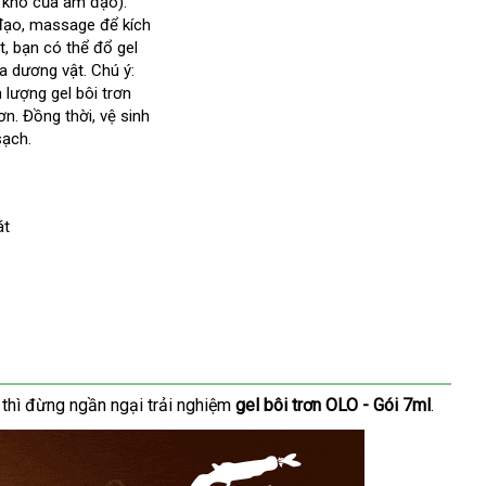
 khô
mini
của âm đạo)
to
.
đạo
chất
, massage
chiết
để kích
t
Nhật
, bạn có thể đổ gel
lượng
khấu
ng
a dương vật
Bản
Nhật
. Chú ý:
 lượng gel bôi trơn
p
Bản
ơn
rẻ
. Đồng thời
đánh
, vệ sinh
sạch.
nhất
giá
át
Thái
,
xưởng
thì đừng ngần ngại trải nghiệm
gel bôi trơn OLO - Gói 7ml
.
Lan