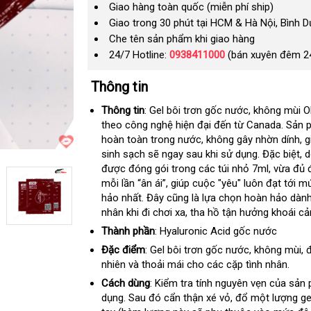
Giao hàng toàn quốc (miễn phí ship)
Giao trong 30 phút tại HCM & Hà Nội, Bình 
Che tên sản phẩm khi giao hàng
24/7 Hotline:
0938411000
(bán xuyên đêm 2
Thông tin
Thông tin
: Gel bôi trơn gốc nước
nhập
, không mùi 
theo công nghệ hiện đại đến từ Canada
hàng
vận
. Sản 
hoàn toàn trong nước
vệ
, không gây nhờn dính
chuyể
xu
, 
sinh sạch
lấy
sẽ ngay sau khi sử dụng
sinh
lừa
.
hàng
Đặc biệt
xứ
da
, 
được đóng gói trong các túi nhỏ 7ml
hàng
đảo
nhái
online
, vừa đủ
sá
mỗi lần “ân ái”
phân
, giúp cuộc "yêu" luôn đạt tới 
hảo nhất
đổi
. Đây
phối
gần
cũng là lựa chọn hoàn hảo dành
nhân khi đi chơi xa
trả
nhất
phụ
, tha hồ tận hưởng khoái c
kiện
Thành phần
: Hyaluronic Acid gốc nước
Đặc điểm
: Gel bôi trơn gốc nước
đấu
, không mùi
s
, 
nhiên và thoải mái cho các cặp tình nhân.
giá
Cách dùng
: Kiểm tra tính nguyên vẹn
giá
của sản 
dụng
lừa
. Sau đó cẩn thận xé vỏ
dịch
, đổ một lượng ge
bán