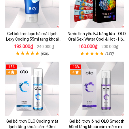
Gel bôi trơn bạc hà mát lạnh
Nước tình yêu BJ băng lửa - OLO
Lexy Cooling 55ml tăng khoái
Oral Sex Water Cool & Hot - Hộp
cảm
4 cặp
192.000₫
160.000₫
240.000₫
200.000₫
(620)
(133)
-13%
-13%
Hot
4
Hot
4
Gel bôi trơn OLO Cooling mát
Gel bôi trơn lô hội OLO Smooth
lạnh tăng khoái cảm 60ml
60ml tăng khoái cảm mềm mại