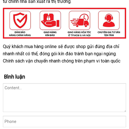
từ chính nhà sản xuất ra thị trường.
Quý khách mua hàng online
qua
sẽ
bền
được shop gửi đúng địa chỉ
nhanh nhất
thông
có thể
Lazada
, đóng gói kín đáo tránh bạn ngại ngùng
app
cũ
.
Chính sách vận chuyển nhanh chóng trên phạm vi toàn quốc
minh
Bình luận