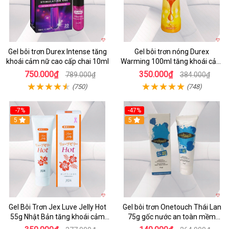
Gel bôi trơn Durex Intense tăng
Gel bôi trơn nóng Durex
khoái cảm nữ cao cấp chai 10ml
Warming 100ml tăng khoái cảm
kích thích
750.000₫
350.000₫
789.000₫
384.000₫
(750)
(748)
-7%
-47%
5
5
Gel Bôi Trơn Jex Luve Jelly Hot
Gel bôi trơn Onetouch Thái Lan
55g Nhật Bản tăng khoái cảm
75g gốc nước an toàn mềm
nữ
mượt kích thích