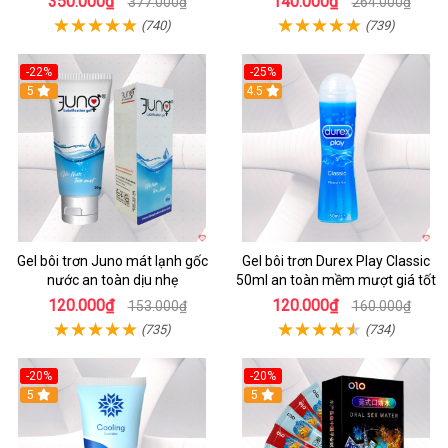
350.000₫
140.000₫
377.000₫
264.000₫
(740)
(739)
-22%
-25%
5
4.5
Gel bôi trơn Juno mát lạnh gốc
Gel bôi trơn Durex Play Classic
nước an toàn dịu nhẹ
50ml an toàn mềm mượt giá tốt
120.000₫
120.000₫
153.000₫
160.000₫
(735)
(734)
-20%
-20%
Hot
5
Hot
5