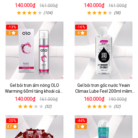
an toàn
140.000₫
140.000₫
161.000₫
161.000₫
(104)
(58)
-13%
-16%
3
Hot
4
Gel bôi trơn ấm nóng OLO
Gel bôi trơn gốc nước Yeain
Warming 60ml tăng khoái cảm
Climax Lube Feel 200ml mềm
yêu mê say
mượt an toàn
140.000₫
160.000₫
161.000₫
190.000₫
(52)
(52)
-20%
-44%
Hot
4.7
5