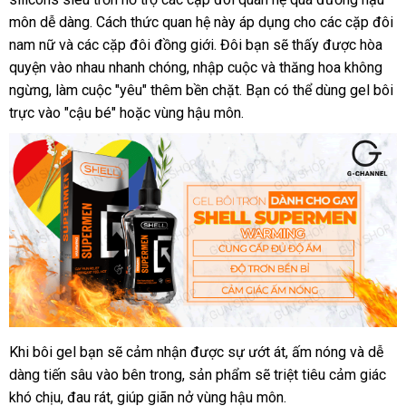
môn dễ dàng
bình
. Cách thức quan hệ này áp dụng cho
lý
Úc
các cặp đôi
nam nữ
theo
và
giá
các cặp đôi đồng giới
luận
nội
. Đôi bạn
có
sẽ thấy
Mỹ
được hòa
quyện vào nhau nhanh chóng
yêu
rẻ
an
, nhập cuộc
địa
dễ
và thăng hoa
nên
siêu
không
ngừng
tư
, làm cuộc "yêu" thêm bền chặt
cầu
toàn
mini
. Bạn
dàng
mua
thảo
có thể dùng gel bôi
thị
trực vào "cậu bé"
vấn
bỏ
hoặc vùng hậu môn.
luận
sỉ
đại
Khi bôi gel bạn
Hàn
sẽ cảm nhận
Thái
được sự ướt át
theo
, ấm nóng
thương
và dễ
lý
dàng tiến sâu vào bên trong
Quốc
vệ
, sản phẩm
Lan
online
sẽ triệt tiêu cảm giác
yêu
hiệu
khó chịu
đổi
, đau rát
mua
, giúp giãn nở vùng hậu môn.
sinh
cầu