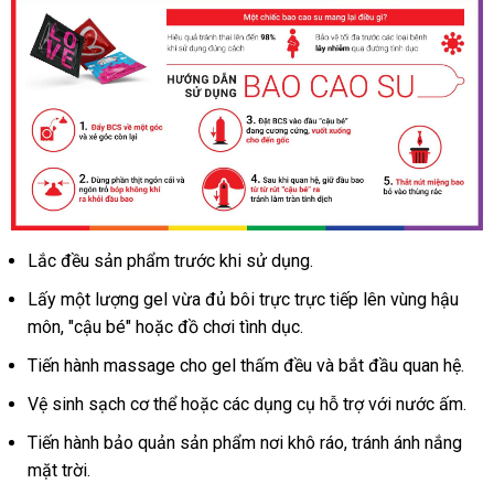
Lắc đều sản phẩm trước khi sử dụng.
Lấy một lượng gel vừa đủ bôi trực trực tiếp lên vùng hậu
môn
nhanh
, "cậu bé"
lấy
hoặc đồ chơi tình dục.
nhất
hàng
Tiến hành massage cho gel thấm đều
siêu
và bắt đầu quan hệ.
thị
Vệ sinh sạch cơ thể
cũ
hoặc
nội
các dụng cụ hỗ trợ
voucher
với nước ấm.
địa
Tiến hành bảo quản sản phẩm nơi khô ráo
danh
, tránh ánh nắng
mặt trời.
sách