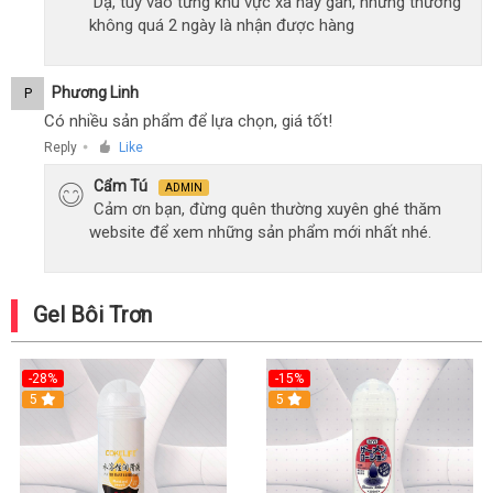
Dạ, tùy vào từng khu vực xa hay gần, nhưng thường
không quá 2 ngày là nhận được hàng
Phương Linh
P
Có nhiều sản phẩm để lựa chọn, giá tốt!
Reply
Like
●
Cẩm Tú
ADMIN
Cảm ơn bạn, đừng quên thường xuyên ghé thăm
website để xem những sản phẩm mới nhất nhé.
Gel Bôi Trơn
-28%
-15%
Hot
5
Hot
5