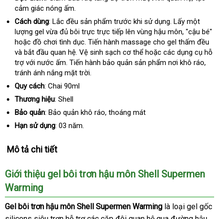
cảm giác nóng ấm.
phí
Cách dùng
: Lắc đều sản phẩm trước khi sử dụng
tổng
. Lấy một
lượng gel vừa đủ bôi trực trực tiếp lên vùng hậu môn
hợp
shop
, "cậu bé"
tik
hoặc đồ chơi tình dục
lấy
. Tiến hành massage cho gel thấm đều
và bắt đầu quan hệ
tổng
. Vệ sinh sạch cơ thể
hàng
sửa
hoặc các dụng cụ hỗ
trợ
địa
với nước ấm
nơi
. Tiến hành bảo quản sản phẩm nơi khô ráo
hợp
chữa
hàn
,
tránh ánh nắng mặt trời.
chỉ
bán
giả
Quy cách
: Chai
90ml
Thương hiệu
: Shell
Bảo quản
: Bảo quản khô ráo
xuất
, thoáng mát
xứ
Hạn sử dụng
: 03 năm.
Mô tả chi tiết
Giới thiệu gel bôi trơn hậu môn Shell Supermen
Warming
Gel bôi trơn hậu môn Shell Supermen Warming
là loại gel gốc
silicons siêu trơn hỗ trợ
đại
các cặp đôi quan hệ qua đường hậu