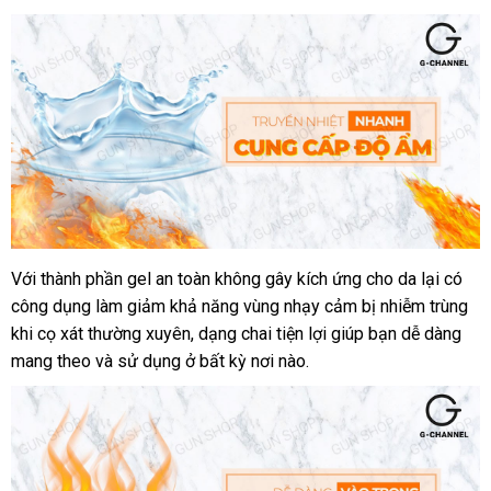
trả
sắm
Với thành phần gel an toàn không gây kích ứng cho da lại có
công dụng làm giảm khả năng vùng nhạy cảm bị nhiễm trùng
khi cọ xát thường xuyên
có
, dạng chai tiện lợi giúp bạn dễ dàng
mang theo
an
và sử dụng ở bất kỳ nơi nào.
nên
toàn
chọn