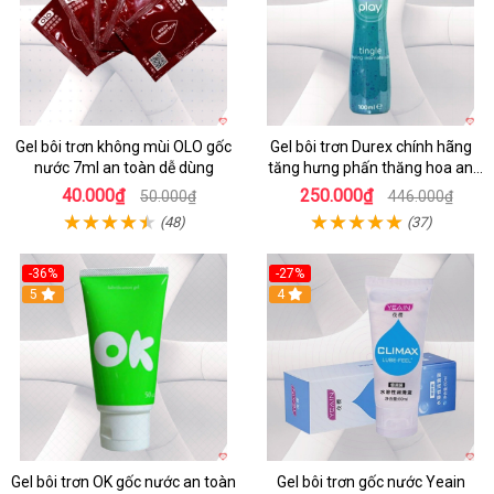
Gel bôi trơn không mùi OLO gốc
Gel bôi trơn Durex chính hãng
nước 7ml an toàn dễ dùng
tăng hưng phấn thăng hoa an
toàn
40.000₫
250.000₫
50.000₫
446.000₫
(48)
(37)
-36%
-27%
5
Hot
4
Gel bôi trơn OK gốc nước an toàn
Gel bôi trơn gốc nước Yeain