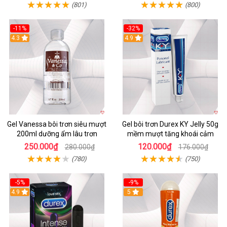
(801)
(800)
-11%
-32%
Hot
4.3
Hot
4.9
Gel Vanessa bôi trơn siêu mượt
Gel bôi trơn Durex KY Jelly 50g
200ml dưỡng ẩm lâu trơn
mềm mượt tăng khoái cảm
250.000₫
120.000₫
280.000₫
176.000₫
(780)
(750)
-5%
-9%
4.9
Hot
5