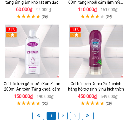
tăng ẩm giảm khô rát âm đạo
60ml tăng khoái cảm làm mềm
mượt
60.000₫
110.000₫
94.000₫
151.000₫
(36)
(34)
-21%
-18%
Hot
5
5
Gel bôi trơn gốc nước Xun Z Lan
Gel bôi trơn Durex 2in1 chính
200ml An toàn Tăng khoái cảm
hãng hỗ trợ sinh lý nữ kích thích
150.000₫
450.000₫
190.000₫
549.000₫
(32)
(29)
1
2
3