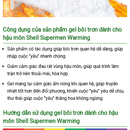
Công dụng
giá
của sản phẩm gel bôi trơn dành cho
hậu môn Shell Supermen Warming
rẻ
Sản phẩm có tác dụng giúp bôi trơn quan hệ dễ dàng
Lazada
, giúp
nhập cuộc "yêu" nhanh chóng.
Giảm cảm giác đau rát vùng hậu môn
báo
, giúp
tổng
quá trình lâm
trận trở nên thoải mái
hàng
, hòa hợp.
giá
hợp
nhái
Gel mang lại cảm giác ấm nóng khi quan hệ
link
, giúp truyền
nhiệt tốt hơn đến đối phương
đẹp
, khiến cuộc "yêu" yêu dễ chịu
web
vậ
,
thư thái giúp cuộc "yêu" thăng hoa
mini
không ngừng.
ch
Hướng dẫn sử dụng gel bôi trơn dành cho hậu
môn Shell Supermen Warming