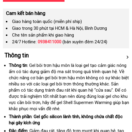
Cam kết bán hàng
Giao hàng toàn quốc (miễn phí ship)
Giao trong 30 phút tại HCM & Hà Nội, Bình Dương
Che tên sản phẩm khi giao hàng
24/7 Hotline:
0938411000
(bán xuyên đêm 24/24)
Thông tin
Thông tin
:
Gel bôi trơn hậu môn là loại gel tạo cảm giác nóng
ấm có tác dụng giảm độ ma sát trong quá trình quan hệ
xuất
. Về
chức năng cơ bản gel bôi trơn hậu môn không có sự khác biệt
xứ
nhiều so
theo
với các loại gel bôi trơn thông thường khác
tiết
. Sản
phẩm có tác dụng tránh đau rát khi quan hệ “cửa sau"
yêu
kiệm
chất
. Để có
nộ
được trải nghiệm tốt nhất bạn nên dùng đúng loại gel cho khu
cầu
lượng
đị
vực cần bôi trơn
Đức
, hãy
đại
để
gel Shell Supermen Warming
giúp bạn
khắc phục
thống
mọi vấn đề nhé.
lý
kê
Thành phần
:
Gel gốc silicon lành tính
hàng
, không chứa chất độc
hại gây kích ứng
giả
Đặc điểm
: Giảm đau rát
miễn
, tăng độ trơn mượt khi quan hệ
bền
, tạo