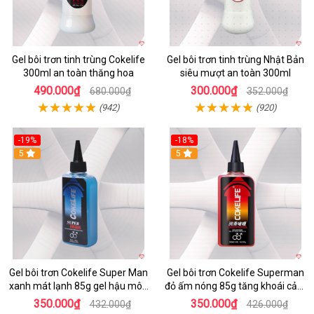
Gel bôi trơn tinh trùng Cokelife
Gel bôi trơn tinh trùng Nhật Bản
300ml an toàn thăng hoa
siêu mượt an toàn 300ml
490.000₫
300.000₫
680.000₫
352.000₫
(942)
(920)
-19%
-18%
5
5
Gel bôi trơn Cokelife Super Man
Gel bôi trơn Cokelife Superman
xanh mát lạnh 85g gel hậu môn
đỏ ấm nóng 85g tăng khoái cảm
gay an toàn
giảm đau
350.000₫
350.000₫
432.000₫
426.000₫