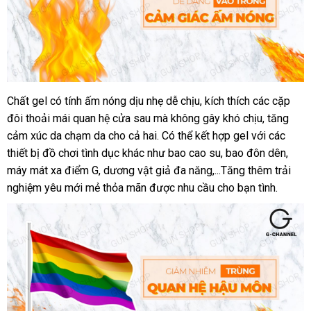
Chất gel có tính ấm nóng dịu nhẹ dễ chịu
có
, kích thích
bỏ
các cặp
đôi thoải mái quan hệ cửa sau
xưởng
mà không gây khó chịu
nên
sỉ
chiết
, tăng
cảm xúc da chạm da cho cả hai
amazon
. Có thể kết hợp gel
mua
thương
với
khấu
tại
các
thiết bị đồ chơi tình dục khác như bao cao su
đổi
, bao đôn dên
hiệu
nhà
face
,
máy mát xa điểm G
chất
, dương vật giả đa năng,...Tăng thêm trải
trả
nghiệm yêu mới mẻ thỏa mãn
lượng
đấu
được nhu cầu cho bạn tình.
giá