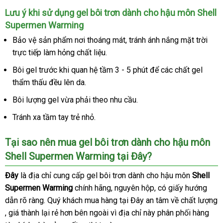
Lưu ý khi sử dụng gel bôi trơn dành cho hậu môn Shell
Supermen Warming
Bảo vệ sản phẩm nơi thoáng mát
xách
, tránh ánh nắng mặt trời
trực tiếp làm hỏng chất liệu.
tay
Bôi gel trước khi quan hệ tầm 3 - 5 phút
phản
để
thương
các chất gel
thẩm thấu đều lên da.
hồi
hiệu
Bôi lượng gel vừa phải theo nhu cầu.
Tránh xa tầm tay trẻ nhỏ.
Tại sao nên mua gel bôi trơn dành cho hậu môn
Shell Supermen Warming tại Đây?
Đây
là địa chỉ cung cấp gel bôi trơn dành cho hậu môn
Shell
Supermen Warming
chính hãng
sửa
, nguyên hộp
vận
, có giấy hướng
dẫn rõ ràng
đặt
. Quý khách mua hàng tại Đây an tâm về chất lượng
chữa
chuyển
voucher
, giá thành lại rẻ hơn bên ngoài vì địa chỉ này phân phối hàng
mua