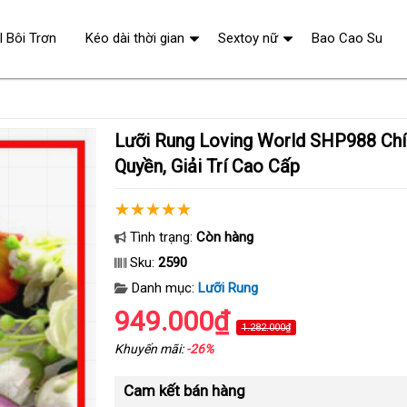
l Bôi Trơn
Kéo dài thời gian
Sextoy nữ
Bao Cao Su
Lưỡi Rung Loving World SHP988 Chính Hãng, Độc
Quyền, Giải Trí Cao Cấp
Tình trạng:
Còn hàng
Sku:
2590
Danh mục:
Lưỡi Rung
949.000₫
1.282.000₫
Khuyến mãi:
-26%
Cam kết bán hàng