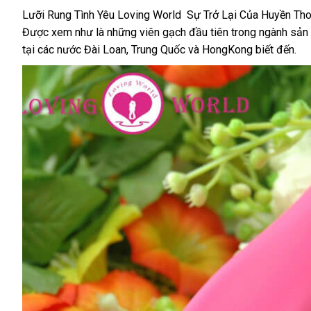
nhất
phí
Lưỡi Rung Tình Yêu Loving World Sự Trở Lại Của Huyền Tho
Được xem như là
giảm
những viên gạch đầu tiên trong ngành sản 
tại
đẹp
các nước Đài Loan
giá
Mỹ
, Trung Quốc
lớn
và HongKong biết đến.