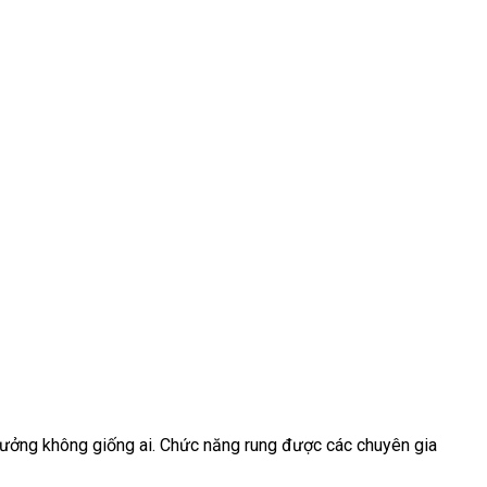
tưởng không giống ai
kho
. Chức năng rung
chính
được
giao
các chuyên gia
hàng
hãng
hàng