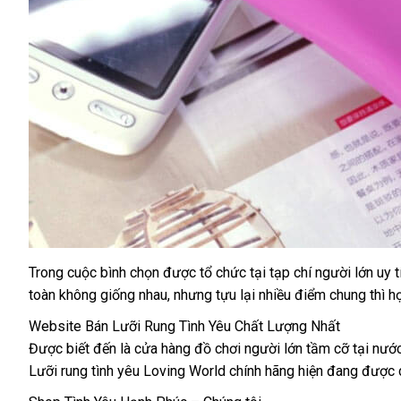
Trong cuộc bình chọn
vệ
được tổ chức tại tạp chí người lớn uy 
toàn không giống nhau
sinh
cung
,
cửa
nhưng tựu lại nhiều điểm chung
bỏ
thì h
cấp
hàng
sỉ
Website Bán Lưỡi Rung Tình Yêu Chất Lượng Nhất
Được biết đến là cửa hàng đồ chơi người lớn tầm cỡ tại nước
Lưỡi rung tình yêu Loving World chính hãng hiện đang
giá
được 
rẻ