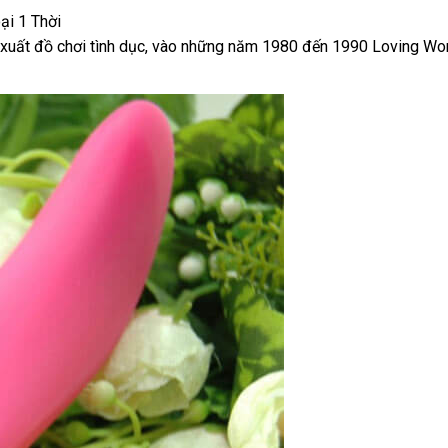
ại 1 Thời
xuất đồ chơi tình dục
ăn
, vào
Đài
những năm 1980 đến 1990 Loving World
trộm
Loan