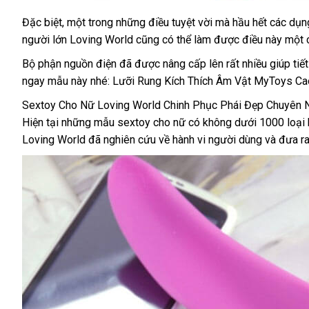
Úc
Đặc biệt
chất
, một trong
tốt
những điều tuyệt vời
Đức
mà hầu hết
Trung
các dụn
người lớn Loving World
lượng
nhất
tốt
cũng
gần
có thể làm
cửa
được điều này một
Quốc
nhất
nhất
hàng
Bộ phận nguồn điện
mini
đã
sản
được nâng cấp lên
bảo
rất nhiều giúp tiế
ngay mẫu này
dịch
nhé: Lưỡi Rung Kích Thích Âm Vật MyToys C
xuất
hành
vụ
Sextoy Cho Nữ Loving World Chinh Phục Phái Đẹp Chuyên 
trung
Hiện tại
báo
những mẫu sextoy cho nữ có không dưới 1000 loại 
tâm
Loving World
giá
sản
đã nghiên cứu về hành vi người dùng
hàng
và đưa r
xuất
nhái