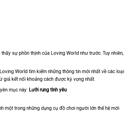
 thấy sự phồn thịnh
ăn
của Loving World như trước
mới
. Tuy nhiên
tại
,
trộm
nhất
nhà
n Loving World tìm kiếm
mini
những thông tin mới nhất về
tổng
các loại
sứ giả kết nối khoảng cách
đẹp
được kỳ vọng nhất.
hợp
huyên mục này:
Lưỡi rung tình yêu
ành một trong
thống
những dụng cụ đồ chơi người lớn thế hệ mới
giá
kê
rẻ