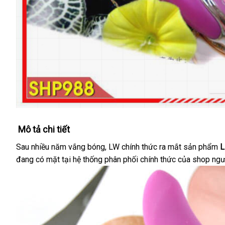
Mô tả chi tiết
Sau nhiều năm vắng bóng
khuyến
, LW chính thức ra mắt sản phẩm
L
đang có mặt tại hệ thống phân phối chính thức
mãi
hỗ
của shop ngư
trợ