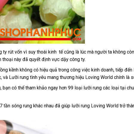
 ty rút vốn vì suy thoái kinh tế
tại
cũng là lúc
khuyến
mà người ta không còn
n thoại này
Hàn
đã quyết định vực dậy công ty.
nhà
mãi
Quốc
ồng kềnh không có hiệu quả trong công việc kinh doanh
có
, tiếp đế
c
n
hướng
,
đắt
và Lưỡi rung tình yêu mang thương hiệu Loving World chính là 
nên
dẫn
nhất
chọn
u
hàng
, bạn
mini
có thể tham khảo ngay hơn 99 loại lưỡi rung
to
các loại tại c
Hiệu
 7 tần sóng rung khác nhau
tốt
đã giúp lưỡi rung Loving World trở th
nhất