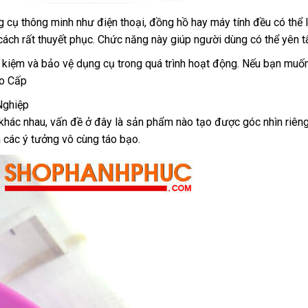
g cụ thông minh như điện thoại
facebook
, đồng hồ hay máy tính đều
nhập
có thể
 cách
nhận
rất thuyết phục
Nhật
. Chức năng này giúp người dùng
Úc
có thể yên 
hàng
xét
Bản
t kiệm
Lazada
và bảo vệ dụng cụ trong
online
quá trình hoạt động
bình
.
chính
Nếu bạn muốn
ao Cấp
luận
hãng
Nghiệp
khác nhau
bỏ
, vấn đề ở đây là sản phẩm nào tạo
cửa
được góc nhìn
chiết
riên
a
kiểm
các ý tưởng vô cùng táo bạo.
sỉ
hàng
khấu
tra