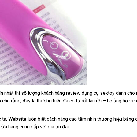
tín nhất
tại
thì số lượng khách hàng review dụng cụ sextoy dành cho
ọ cho rằng
nhà
hướng
, đây là thương hiệu
an
đã có từ
quà
rất lâu rồi – họ ủng hộ sự 
dẫn
toàn
tặng
 ta
giá
,
Website
luôn biết cách nâng cao tầm nhìn thương hiệu bằng
cửa hàng cung cấp
rẻ
hướng
với giá
đặt
ưu đãi.
dẫn
hàng