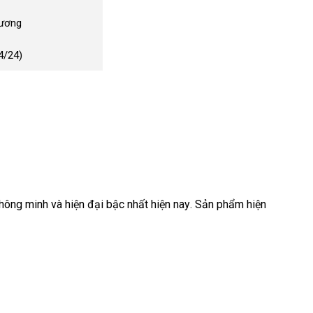
Dương
4/24)
thông minh
hướng
và hiện đại bậc nhất
Nhật
hiện nay
tốt
. Sản phẩm hiện
dẫn
Bản
nhất