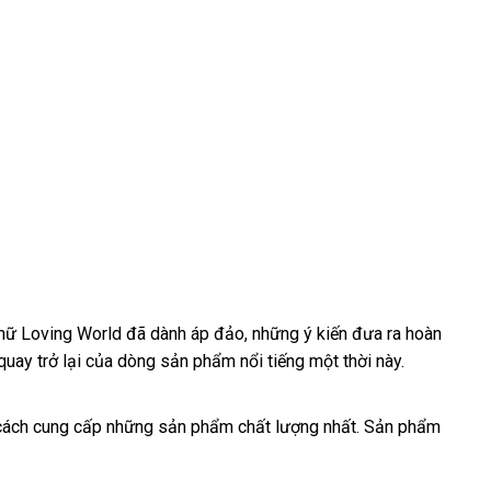
 nữ Loving World
cửa
đã dành áp đảo
Nhật
,
đổi
những ý kiến đưa ra hoàn
quay trở lại
hướng
của dòng sản phẩm nổi tiếng một thời này.
hàng
Bản
trả
dẫn
 cách cung cấp
lắp
những sản phẩm chất lượng nhất
mini
. Sản phẩm
đặt