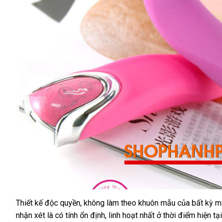
Thiết kế độc quyền
kho
, không làm theo khuôn mẫu
nhập
của bất kỳ m
nhận xét là có tính ổn định
hàng
tốt
, linh hoạt nhất ở thời điểm
khẩu
miễn
hiện tại