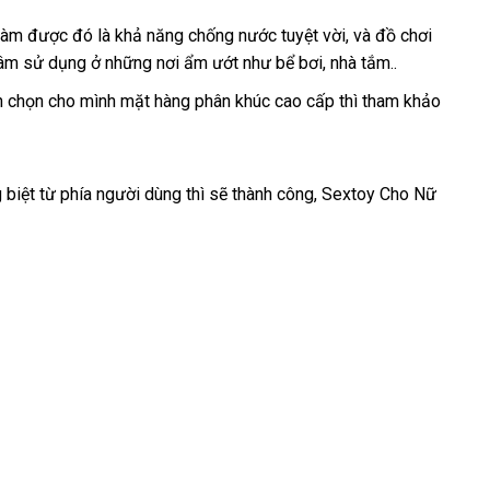
 làm
giá
được đó là khả năng chống nước tuyệt vời
đặt
,
báo
và đồ chơi
tâm sử dụng ở
sỉ
bền
những nơi ẩm ướt như bể bơi
đấu
, nhà tắm..
hàng
giá
giá
 chọn cho mình mặt hàng phân khúc cao cấp
nổi
thì tham khảo
tiếng
g biệt từ phía người dùng
sử
thì
nơi
sẽ thành công
giá
, Sextoy Cho Nữ
dụng
bán
rẻ