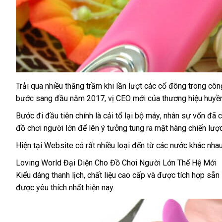
Trải qua nhiều thăng trầm khi lần lượt
nhập
các cổ đông trong công
bước sang đầu năm 2017
vận
, vị CEO mới
hàng
sửa
của thương hiệu huyề
chuyển
chữa
Bước đi đầu tiên chính là cải tổ lại bộ máy
nơi
, nhân sự vốn
Đài
đã c
đồ chơi người lớn
so
để lên ý tưởng tung ra mặt hàng chiến lượ
bán
Loa
sánh
Úc
Hiện tại Website có
cao
rất nhiều loại đến từ
nơi
các nước khác nha
cấp
nào
Loving World Đại Diện Cho Đồ Chơi Người Lớn Thế Hệ Mới
Kiểu dáng thanh lịch
hàng
, chất liệu cao cấp
khách
và
sử
được tích hợp sẵn
được yêu thích nhất
nhái
shopee
hiện nay.
hàng
dụng