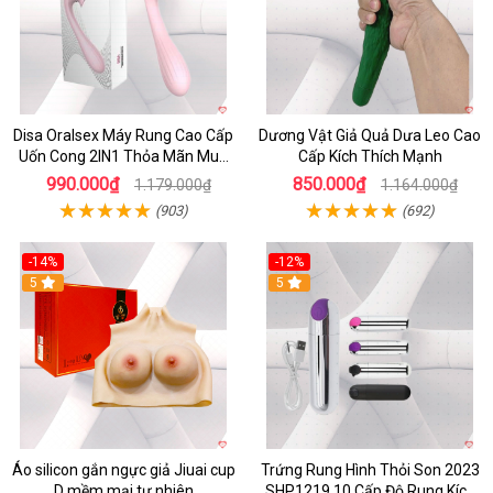
Disa Oralsex Máy Rung Cao Cấp
Dương Vật Giả Quả Dưa Leo Cao
Uốn Cong 2IN1 Thỏa Mãn Mua
Cấp Kích Thích Mạnh
Ngay
990.000₫
850.000₫
1.179.000₫
1.164.000₫
(903)
(692)
-14%
-12%
5
5
Áo silicon gắn ngực giả Jiuai cup
Trứng Rung Hình Thỏi Son 2023
D mềm mại tự nhiên
SHP1219 10 Cấp Độ Rung Kích