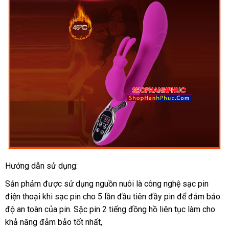
tín
Hướng dẫn sử dụng:
Sản phảm
giá
được sử dụng nguồn nuôi là công nghệ sạc pin
điện thoại khi sạc pin cho 5 lần đầu tiên đầy pin
bán
đặt
để đảm bảo
độ an toàn
lẻ
chợ
của pin
tự
. Sặc pin 2 tiếng đồng hồ liên tục làm cho
mua
khả năng đảm bảo tốt nhất,
động