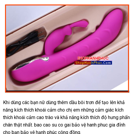
Trung
Khi dùng
giảm
các bạn nữ dùng thêm dầu bôi trơn
khuyến
để tạo lên khả
Quốc
năng kích thích khoái cảm cho chị em
giá
bảo
những cảm giác kích
mãi
thích khoái cảm cao trào
bảng
và khả năng kích thích độ hưng phấn
hành
chân thật nhất. bao cao su co gai bảo vệ hanh phuc gia đỉnh
giá
cho bạn bảo vệ hạnh phúc cộng đồng.