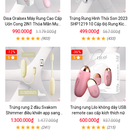
Disa Oralsex Máy Rung Cao Cấp
Trứng Rung Hình Thỏi Son 2023
Uốn Cong 2IN1 Thỏa Mãn Mua
SHP1219 10 Cấp Độ Rung Kích
Ngay
Thích
990.000₫
499.000₫
1.179.000₫
567.000₫
(903)
(433)
-12%
-36%
5
5
Trứng rung 2 đầu Svakom
Trứng rung Lilo không dây USB
Shimmer điều khiển app sang
remote cao cấp kích thích nữ
trọng chất lượng
1.300.000₫
600.000₫
1.477.000₫
937.000₫
(241)
(215)