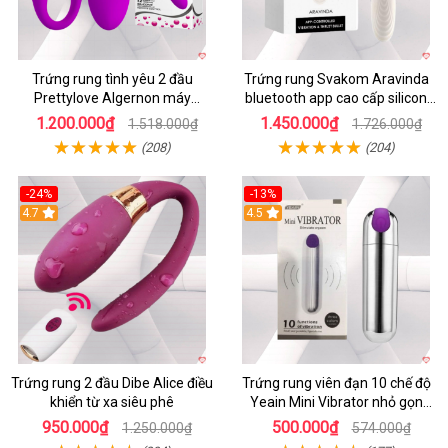
Trứng rung tình yêu 2 đầu
Trứng rung Svakom Aravinda
Prettylove Algernon máy
bluetooth app cao cấp silicon
massage điểm G không dây
mềm
1.200.000₫
1.450.000₫
1.518.000₫
1.726.000₫
(208)
(204)
-24%
-13%
4.7
4.5
Trứng rung 2 đầu Dibe Alice điều
Trứng rung viên đạn 10 chế độ
khiển từ xa siêu phê
Yeain Mini Vibrator nhỏ gọn
sành điệu
950.000₫
500.000₫
1.250.000₫
574.000₫