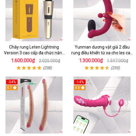
Chày rung Leten Lightning
Yunman dương vật giả 2 đầu
Version 3 cao cấp đa chức năng
rung điều khiển từ xa cho les cao
kích thích
cấp
1.600.000₫
1.300.000₫
2.025.000₫
1.547.000₫
(238)
(235)
-34%
-14%
4.7
4.8