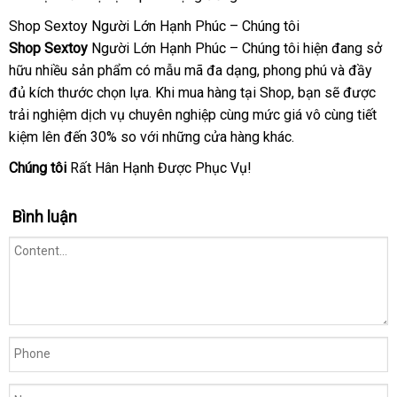
Shop Sextoy Người Lớn Hạnh Phúc – Chúng tôi
Shop Sextoy
Người Lớn Hạnh Phúc – Chúng tôi hiện đang sở
hữu nhiều sản phẩm có mẫu mã đa dạng
đăng
, phong phú
địa
và đầy
đủ kích thước chọn lựa
showroom
.
xuất
Khi mua hàng tại Shop
ký
xách
, bạn
ở
sẽ
chỉ
địa
được
trải nghiệm dịch vụ chuyên nghiệp cùng mức giá vô cùng tiết
xứ
tay
đâu
chỉ
kiệm
lắp
lên đến 30% so
hàng
với
địa
những cửa hàng khác.
tốt
đặt
giả
chỉ
Chúng tôi
Rất Hân Hạnh Được Phục Vụ!
Bình luận