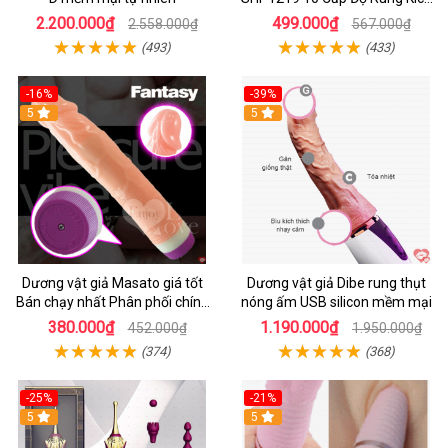
Thích
2.200.000₫
499.000₫
2.558.000₫
567.000₫
(493)
(433)
-16%
-39%
5
5
Dương vật giả Masato giá tốt
Dương vật giả Dibe rung thụt
Bán chạy nhất Phân phối chính
nóng ấm USB silicon mềm mại
hãng
380.000₫
1.190.000₫
452.000₫
1.950.000₫
(374)
(368)
-25%
-21%
5
5