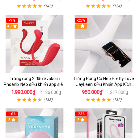
(143)
(134)
-9%
-22%
4.7
5
Trứng rung 2 đầu Svakom
Trứng Rung Cá Heo Pretty Love
Phoenix Neo điều khiển app siêu
JayLeen Điều Khiển App Kích
phê
Thích
1.990.000₫
950.000₫
2.186.000₫
1.217.000₫
(133)
(132)
-10%
-23%
5
5