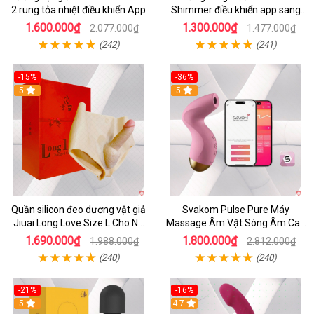
2 rung tỏa nhiệt điều khiển App
Shimmer điều khiển app sang
trọng chất lượng
1.600.000₫
1.300.000₫
2.077.000₫
1.477.000₫
(242)
(241)
-15%
-36%
5
5
Quần silicon đeo dương vật giả
Svakom Pulse Pure Máy
Jiuai Long Love Size L Cho Nữ
Massage Âm Vật Sóng Âm Cao
Đồng Tính
Cấp Điều Khiển App Đỉnh
1.690.000₫
1.800.000₫
1.988.000₫
2.812.000₫
(240)
(240)
-21%
-16%
5
4.7