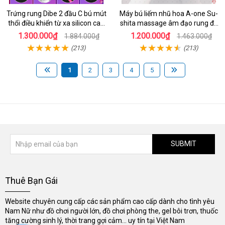
Trứng rung Dibe 2 đầu C bú mút
Máy bú liếm nhũ hoa A-one Su-
thổi điều khiển từ xa silicon cao
shita massage âm đạo rung đa
cấp kích thích điểm G
chế độ
1.300.000₫
1.200.000₫
1.884.000₫
1.463.000₫
(213)
(213)
1
2
3
4
5
SUBMIT
Thuê Bạn Gái
Website chuyên cung cấp các sản phẩm cao cấp dành cho tình yêu
Nam Nữ như đồ chơi người lớn, đồ chơi phòng the, gel bôi trơn, thuốc
tăng cường sinh lý, thời trang gợi cảm... uy tín tại Việt Nam