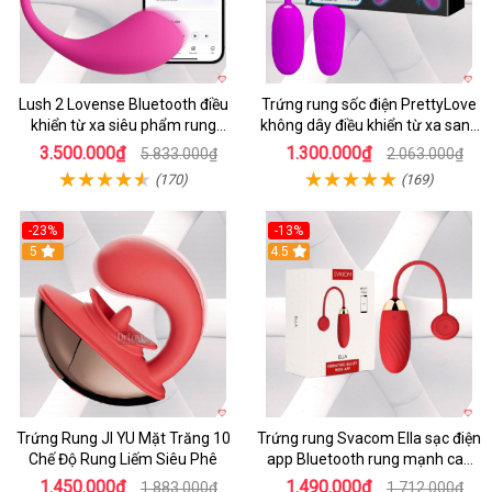
Lush 2 Lovense Bluetooth điều
Trứng rung sốc điện PrettyLove
khiển từ xa siêu phẩm rung
không dây điều khiển từ xa sang
mạnh
chảnh
3.500.000₫
1.300.000₫
5.833.000₫
2.063.000₫
(170)
(169)
-23%
-13%
5
4.5
Trứng Rung JI YU Mặt Trăng 10
Trứng rung Svacom Ella sạc điện
Chế Độ Rung Liếm Siêu Phê
app Bluetooth rung mạnh cao
cấp
1.450.000₫
1.490.000₫
1.883.000₫
1.712.000₫