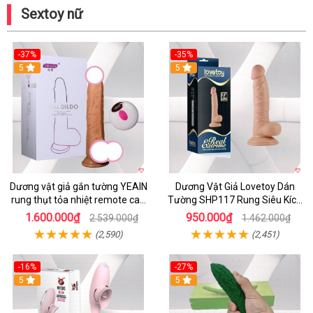
Sextoy nữ
-37%
-35%
5
5
Dương vật giả gắn tường YEAIN
Dương Vật Giả Lovetoy Dán
rung thụt tỏa nhiệt remote cao
Tường SHP117 Rung Siêu Kích
cấp
Thích
1.600.000₫
950.000₫
2.539.000₫
1.462.000₫
(2,590)
(2,451)
-16%
-27%
5
5