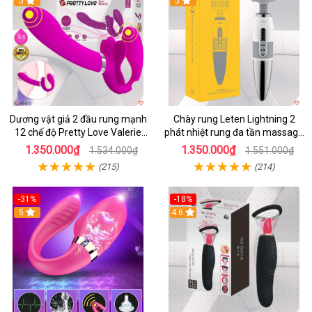
5
5
Dương vật giả 2 đầu rung mạnh
Chày rung Leten Lightning 2
12 chế độ Pretty Love Valerie
phát nhiệt rung đa tần massage
mua ngay
toàn thân kích thích
1.350.000₫
1.350.000₫
1.534.000₫
1.551.000₫
(215)
(214)
-31%
-18%
5
4.6