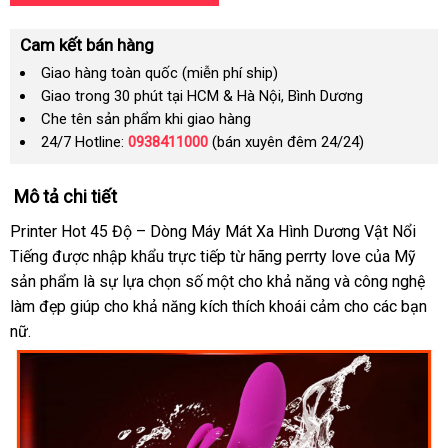
Cam kết bán hàng
Giao hàng toàn quốc (miễn phí ship)
Giao trong 30 phút tại HCM & Hà Nội, Bình Dương
Che tên sản phẩm khi giao hàng
24/7 Hotline:
0938411000
(bán xuyên đêm 24/24)
Mô tả chi tiết
Printer Hot 45 Độ – Dòng Máy Mát Xa Hình Dương Vật Nổi
Tiếng
đổi
được nhập khẩu trực tiếp từ hãng perrty love
Mỹ
của Mỹ
sản phẩm là sự lựa chọn số một cho khả năng
trả
dịch
và công nghệ
làm đẹp giúp cho khả năng kích thích khoái cảm cho
vụ
nhập
các bạn
nữ.
hàng