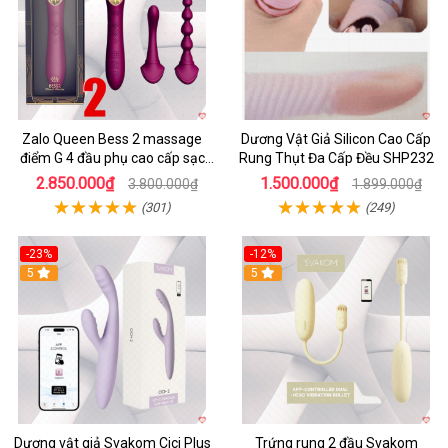
Zalo Queen Bess 2 massage
Dương Vật Giả Silicon Cao Cấp
điểm G 4 đầu phụ cao cấp sạc
Rung Thụt Đa Cấp Đều SHP232
tiện lợi
2.850.000₫
1.500.000₫
3.800.000₫
1.899.000₫
(301)
(249)
-23%
-12%
5
5
Dương vật giả Svakom Cici Plus
Trứng rung 2 đầu Svakom