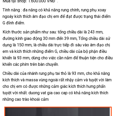
Mua tại shop: 1.600.000 VNĐ .
Tính năng : đa năng có khả năng rung chính
Nhật
, rung phụ xoay
ngoáy kích thích âm đạo chị em
Lazada
để đạt
tận
được trạng thái điểm
Bản
G đỉnh điểm.
nơi
Kích thước sản phẩm
trung
như sau: tổng chiều dài là 243 mm
bỏ
,
đường kính giao động 30 mm đến 39 mm
tâm
lắp
, Tổng chiều dài sử
sỉ
dụng là 150 mm
phản
, là chiều dài trực tiếp đi sâu vào âm đạo chị
đặt
em
xuất
và kích thích
hồi
Thái
những điểm G
khách
, chiều dài
an
của bộ phận điều
khiển là 93 mm
xứ
có
, dùng cho việc cần nắm
Lan
hàng
quà
để thuận tiện cho điều
toàn
khiển
tư
các phím trên bàn chuyển.
nên
tặng
vấn
chọn
Chiều dài
đẹp
của nhánh rung phụ tai thỏ là 93 mm
Mỹ
, cho khả năng
kích thích
phụ
và massa vùng ngoài
siêu
rất nhậy cảm
ở
và tuyệt vời làm
cho chị em có
kiện
nhập
được
Úc
những cảm giác kích thích hưng phấn
thị
đâu
tuyệt vời nhất. duong vat gia cao cap có khả năng kích thích
khẩu
giả
những cao trào khoái cảm
giá