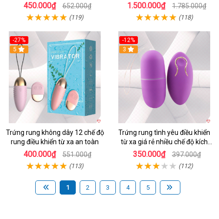
chống nước
xa
450.000₫
1.500.000₫
652.000₫
1.785.000₫
(119)
(118)
-27%
-12%
5
3
Trứng rung không dây 12 chế độ
Trứng rung tình yêu điều khiển
rung điều khiển từ xa an toàn
từ xa giá rẻ nhiều chế độ kích
thích
400.000₫
350.000₫
551.000₫
397.000₫
(113)
(112)
1
2
3
4
5