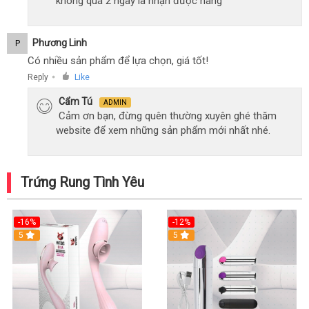
không quá 2 ngày là nhận được hàng
Phương Linh
P
Có nhiều sản phẩm để lựa chọn, giá tốt!
Reply
Like
●
Cẩm Tú
ADMIN
Cảm ơn bạn, đừng quên thường xuyên ghé thăm
website để xem những sản phẩm mới nhất nhé.
Trứng Rung Tình Yêu
-16%
-12%
5
5