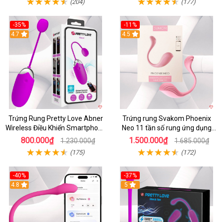
(204)
(177)
-35%
-11%
4.7
4.5
Trứng Rung Pretty Love Abner
Trứng rung Svakom Phoenix
Wireless Điều Khiển Smartphone
Neo 11 tần số rung ứng dụng
Giá Tốt
app
800.000₫
1.500.000₫
1.230.000₫
1.685.000₫
(175)
(172)
-40%
-37%
4.8
5