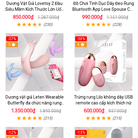
Dương Vật Giả Lovetoy 2 Đầu
Đồ Chơi Tình Dục Dây Đeo Rung
Siêu Mềm Kích Thước Lớn Uốn
Bluetooth App Love Spouse Cho
Cong
Les
850.000₫
990.000₫
1.287.000₫
1.151.000₫
(230)
(228)
-27%
-36%
5
5
Dương vật giả Leten Wearable
Trứng rung Lilo không dây USB
Butterfly đa chức năng rung
remote cao cấp kích thích nữ
mạnh điều khiển app bluetooth
1.350.000₫
600.000₫
1.840.000₫
937.000₫
(215)
(215)
-12%
-13%