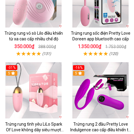
Trứng rung vỏ sò Lilo điều khiển
Trứng rung sốc điện Pretty Love
từ xa cao cấp nhiều chế độ
Doreen app bluetooth cao cấp
350.000₫
1.350.000₫
388.000₫
1.753.000₫
(131)
(120)
-31%
-16%
5
5
Trứng rung tình yêu LiLo Spark
Trứng rung 2 đầu Pretty Love
Of Love không dây siêu mượt
Indulgence cao cấp điều khiển từ