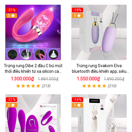
-31%
-18%
5
5
Trứng rung Dibe 2 đầu C bú mút
Trứng rung Svakom Elva
thổi điều khiển từ xa silicon cao
bluetooth điều khiển app, siêu
cấp kích thích điểm G
kích thích
1.300.000₫
1.550.000₫
1.884.000₫
1.890.000₫
(213)
(210)
-21%
-16%
5
5