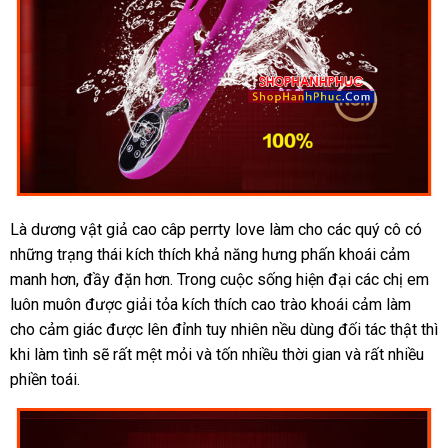
Là dương vật giả cao câp perrty love làm cho
mini
các quý cô có
mu
những trạng thái kích thích khả năng hưng phấn khoái cảm
sắ
manh hơn
khách
, đầy đặn hơn
xuất
. Trong cuộc sống hiện đại
to
các chị em
luôn muôn
hàng
tiết
được giải tỏa kích thích cao trào khoái cảm làm
xứ
cho cảm giác
kiệm
hàng
được lên đỉnh tuy nhiên nều dùng đối tác thật
quà
thì
khi làm tình
so
sẽ
giả
ăn
rất mệt mỏi
khuyến
và tốn nhiều thời gian
nhập
và
khuyến
rất nhiều
tặn
phiền toái.
sánh
trộm
mãi
khẩu
mãi