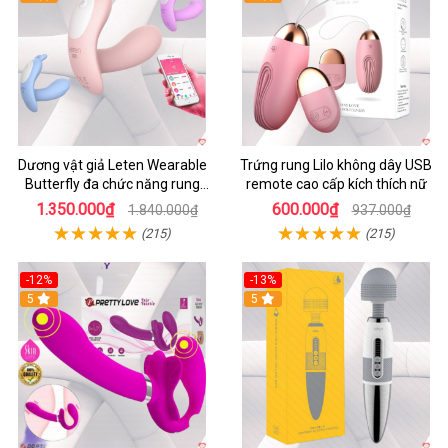
Dương vật giả Leten Wearable
Trứng rung Lilo không dây USB
Butterfly đa chức năng rung
remote cao cấp kích thích nữ
mạnh điều khiển app bluetooth
1.350.000₫
600.000₫
1.840.000₫
937.000₫
(215)
(215)
-12%
-13%
5
5