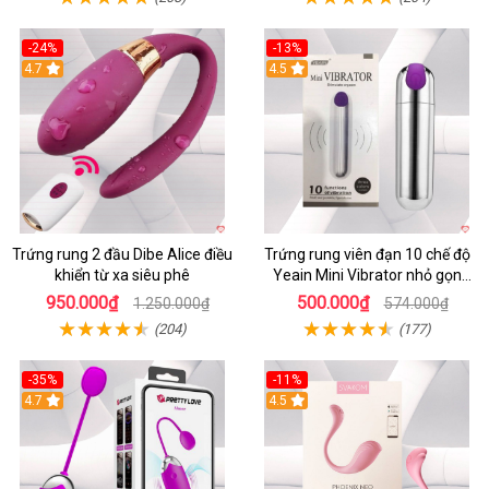
-24%
-13%
4.7
4.5
Trứng rung 2 đầu Dibe Alice điều
Trứng rung viên đạn 10 chế độ
khiển từ xa siêu phê
Yeain Mini Vibrator nhỏ gọn
sành điệu
950.000₫
500.000₫
1.250.000₫
574.000₫
(204)
(177)
-35%
-11%
4.7
4.5