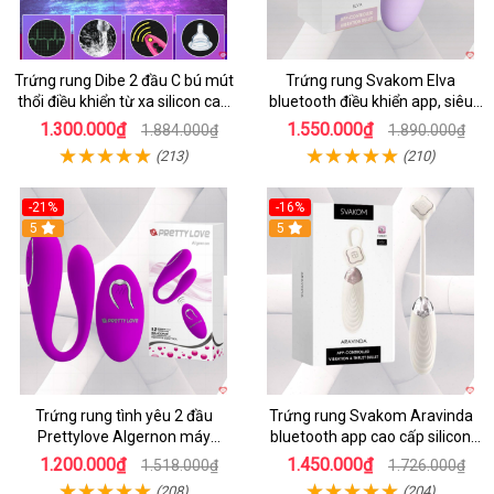
Trứng rung Dibe 2 đầu C bú mút
Trứng rung Svakom Elva
thổi điều khiển từ xa silicon cao
bluetooth điều khiển app, siêu
cấp kích thích điểm G
kích thích
1.300.000₫
1.550.000₫
1.884.000₫
1.890.000₫
(213)
(210)
-21%
-16%
5
5
Trứng rung tình yêu 2 đầu
Trứng rung Svakom Aravinda
Prettylove Algernon máy
bluetooth app cao cấp silicon
massage điểm G không dây
mềm
1.200.000₫
1.450.000₫
1.518.000₫
1.726.000₫
(208)
(204)