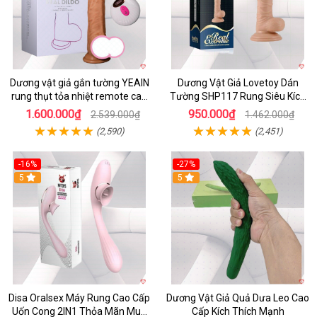
Dương vật giả gắn tường YEAIN
Dương Vật Giả Lovetoy Dán
rung thụt tỏa nhiệt remote cao
Tường SHP117 Rung Siêu Kích
cấp
Thích
1.600.000₫
950.000₫
2.539.000₫
1.462.000₫
(2,590)
(2,451)
-16%
-27%
5
5
Disa Oralsex Máy Rung Cao Cấp
Dương Vật Giả Quả Dưa Leo Cao
Uốn Cong 2IN1 Thỏa Mãn Mua
Cấp Kích Thích Mạnh