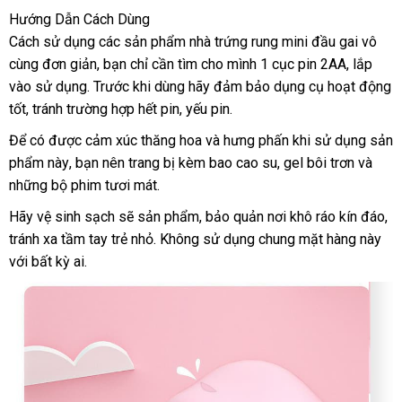
Hướng Dẫn Cách Dùng
Cách sử dụng
dịch
các sản phẩm nhà trứng rung mini đầu gai vô
cùng đơn giản
có
, bạn chỉ cần tìm cho mình 1 cục pin 2AA
vụ
lắp
, lắp
vào sử dụng
link
. Trước khi dùng hãy đảm bảo dụng cụ hoạt động
nên
đặt
tốt
nhập
, tránh trường hợp hết pin
web
mua
thống
, yếu pin.
khẩu
kê
Để có
giá
được cảm xúc thăng hoa
khách
và hưng phấn khi sử dụng sản
phẩm này
rẻ
đổi
, bạn nên trang bị kèm bao cao su
hàng
ở
, gel bôi trơn
theo
và
giá
những bộ phim tươi mát.
trả
đâu
yêu
bán
uy
cầu
lẻ
Hãy vệ sinh sạch
địa
sẽ sản phẩm
qua
, bảo quản nơi khô ráo kín đáo
sh
,
tín
tránh xa tầm tay trẻ nhỏ
chỉ
dễ
. Không sử dụng chung mặt hàng này
app
kh
với bất kỳ ai.
dàng
hà