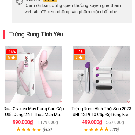
Cảm ơn bạn, đừng quên thường xuyên ghé thăm
website để xem những sản phẩm mới nhất nhé.
Trứng Rung Tình Yêu
-16%
-12%
5
5
Disa Oralsex Máy Rung Cao Cấp
Trứng Rung Hình Thỏi Son 2023
Uốn Cong 2IN1 Thỏa Mãn Mua
SHP1219 10 Cấp Độ Rung Kích
Ngay
Thích
990.000₫
499.000₫
1.179.000₫
567.000₫
(903)
(433)