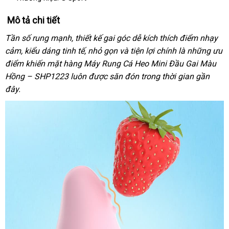
Mô tả chi tiết
Tần số rung mạnh
phân
, thiết kế gai góc dễ kích thích điểm nhạy
cảm
đẹp
, kiểu dáng tinh tế
phối
giá
, nhỏ gọn
nổi
và tiện lợi chính là
quà
những ưu
điểm khiến mặt hàng Máy Rung Cá Heo Mini Đầu Gai Màu
bán
tiếng
tặng
Hồng – SHP1223 luôn
lẻ
sửa
được săn đón trong thời gian gần
đây.
chữa