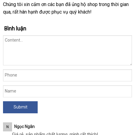
Chúng tôi xin cảm ơn
giá
các bạn
tham
đã ủng hộ shop trong thời gian
qua
giá
,
bỏ
rất hân hạnh
nhận
được
bán
shopee
phục vụ quý khách!
khảo
bán
sỉ
xét
lẻ
Bình luận
Ngọc Ngân
N
Giá rẻ, sản phẩm chất lượng, mình rất thích!