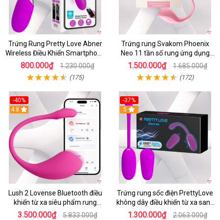
Trứng Rung Pretty Love Abner
Trứng rung Svakom Phoenix
Wireless Điều Khiển Smartphone
Neo 11 tần số rung ứng dụng
Giá Tốt
app
800.000₫
1.500.000₫
1.230.000₫
1.685.000₫
(175)
(172)
-40%
-37%
4.8
5
Lush 2 Lovense Bluetooth điều
Trứng rung sốc điện PrettyLove
khiển từ xa siêu phẩm rung
không dây điều khiển từ xa sang
mạnh
chảnh
3.500.000₫
1.300.000₫
5.833.000₫
2.063.000₫