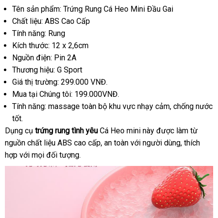
Tên sản phẩm: Trứng Rung Cá Heo Mini Đầu Gai
Chất liệu: ABS Cao Cấp
Tính năng: Rung
Kích thước: 12 x 2,6cm
Nguồn điện: Pin 2A
Thương hiệu: G Sport
Giá thị trường: 299.000 VNĐ.
Mua tại Chúng tôi: 199.000VNĐ.
Tính năng: massage toàn bộ khu vực nhạy cảm
facebook
, chống nước
tốt.
Dụng cụ
trứng rung tình yêu
Cá Heo mini này
mới
được làm từ
nguồn chất liệu ABS cao cấp
online
, an toàn
Hàn
với người dùng
nhất
Mỹ
, thích
hợp
đăng
với
gần
mọi đối tượng.
Quốc
ký
nhất