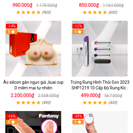
Ngay
990.000₫
850.000₫
1.179.000₫
1.164.000₫
(903)
(692)
-14%
-12%
5
5
Áo silicon gắn ngực giả Jiuai cup
Trứng Rung Hình Thỏi Son 2023
D mềm mại tự nhiên
SHP1219 10 Cấp Độ Rung Kích
Thích
2.200.000₫
499.000₫
2.558.000₫
567.000₫
(493)
(433)
-16%
-39%
5
5