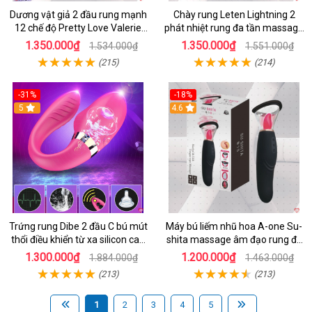
Dương vật giả 2 đầu rung mạnh
Chày rung Leten Lightning 2
12 chế độ Pretty Love Valerie
phát nhiệt rung đa tần massage
mua ngay
toàn thân kích thích
1.350.000₫
1.350.000₫
1.534.000₫
1.551.000₫
(215)
(214)
-31%
-18%
5
4.6
Trứng rung Dibe 2 đầu C bú mút
Máy bú liếm nhũ hoa A-one Su-
thổi điều khiển từ xa silicon cao
shita massage âm đạo rung đa
cấp kích thích điểm G
chế độ
1.300.000₫
1.200.000₫
1.884.000₫
1.463.000₫
(213)
(213)
1
2
3
4
5