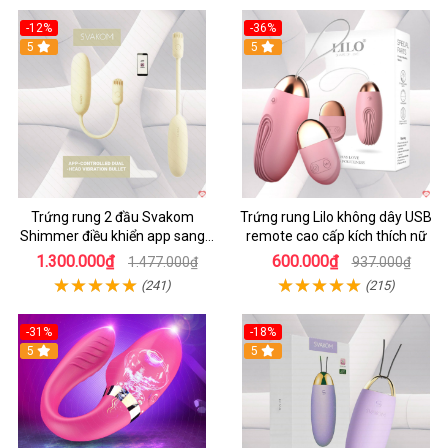
-12%
-36%
5
5
Trứng rung 2 đầu Svakom
Trứng rung Lilo không dây USB
Shimmer điều khiển app sang
remote cao cấp kích thích nữ
trọng chất lượng
1.300.000₫
600.000₫
1.477.000₫
937.000₫
(241)
(215)
-31%
-18%
5
5