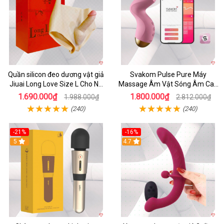
Quần silicon đeo dương vật giả
Svakom Pulse Pure Máy
Jiuai Long Love Size L Cho Nữ
Massage Âm Vật Sóng Âm Cao
Đồng Tính
Cấp Điều Khiển App Đỉnh
1.690.000₫
1.800.000₫
1.988.000₫
2.812.000₫
(240)
(240)
-21%
-16%
5
4.7