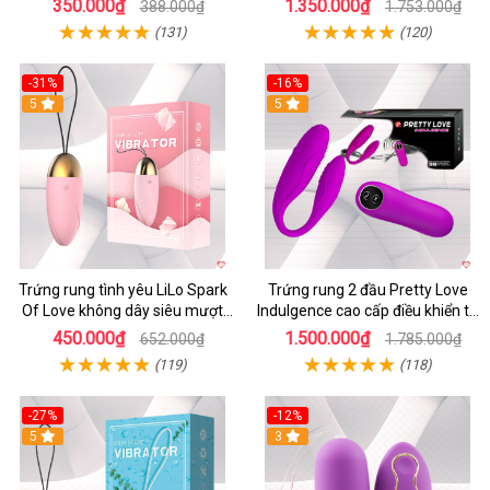
350.000₫
1.350.000₫
388.000₫
1.753.000₫
(131)
(120)
-31%
-16%
5
5
Trứng rung tình yêu LiLo Spark
Trứng rung 2 đầu Pretty Love
Of Love không dây siêu mượt
Indulgence cao cấp điều khiển từ
chống nước
xa
450.000₫
1.500.000₫
652.000₫
1.785.000₫
(119)
(118)
-27%
-12%
5
3