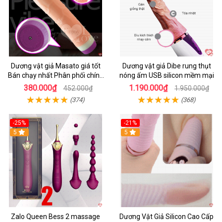
Dương vật giả Masato giá tốt
Dương vật giả Dibe rung thụt
Bán chạy nhất Phân phối chính
nóng ấm USB silicon mềm mại
hãng
380.000₫
1.190.000₫
452.000₫
1.950.000₫
(374)
(368)
-25%
-21%
5
5
Zalo Queen Bess 2 massage
Dương Vật Giả Silicon Cao Cấp