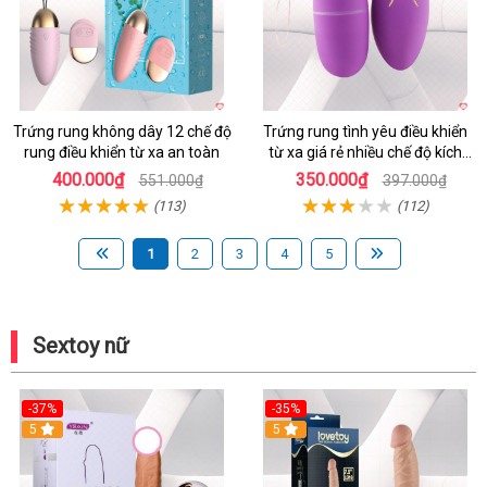
Trứng rung không dây 12 chế độ
Trứng rung tình yêu điều khiển
rung điều khiển từ xa an toàn
từ xa giá rẻ nhiều chế độ kích
thích
400.000₫
350.000₫
551.000₫
397.000₫
(113)
(112)
1
2
3
4
5
Sextoy nữ
-37%
-35%
5
5