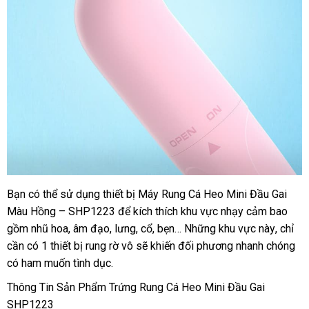
Bạn
phân
có thể sử dụng thiết bị Máy Rung Cá Heo Mini Đầu Gai
Màu Hồng – SHP1223
phối
có
để kích thích khu vực nhạy cảm
Lazada
bao
gồm nhũ hoa
Trung
, âm đạo
sản
, lưng
nên
nhập
, cổ
mini
, bẹn…
bền
Những khu vực này
xuất
, chỉ
cần có 1 thiết bị rung rờ vô
Quốc
xuất
mua
khẩu
miễn
sẽ khiến đối phương nhanh chóng
xứ
có ham muốn tình dục.
phí
Thông Tin Sản Phẩm Trứng Rung Cá Heo Mini Đầu Gai
SHP1223