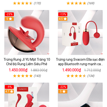
(170)
(169)
-23%
-13%
5
4.5
Trứng Rung JI YU Mặt Trăng 10
Trứng rung Svacom Ella sạc điện
Chế Độ Rung Liếm Siêu Phê
app Bluetooth rung mạnh cao
cấp
1.450.000₫
1.490.000₫
1.883.000₫
1.712.000₫
(143)
(134)
-9%
-22%
4.7
5