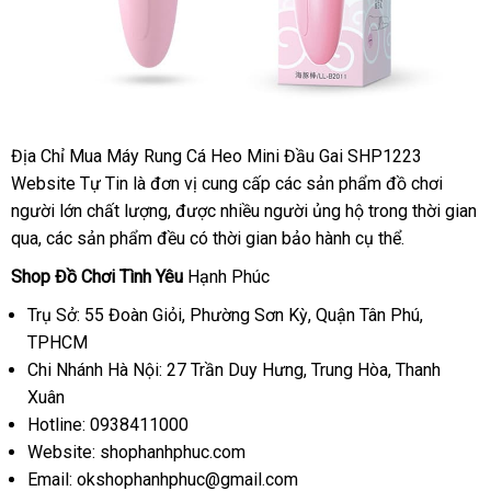
Địa Chỉ Mua Máy Rung Cá Heo Mini Đầu Gai SHP1223
Website Tự Tin là đơn vị cung cấp
xách
các sản phẩm đồ chơi
người lớn chất lượng
giá
,
nhận
được nhiều người ủng hộ trong thời gian
tay
qua
vệ
,
giá
các sản phẩm đều có thời gian bảo hành cụ thể.
rẻ
hàng
sinh
rẻ
Shop Đồ Chơi Tình Yêu
Hạnh Phúc
Trụ Sở: 55 Đoàn Giỏi
bình
, Phường Sơn Kỳ
Thái
, Quận Tân Phú
thảo
,
TPHCM
luận
Lan
luận
Chi Nhánh Hà Nội: 27 Trần Duy Hưng
gần
, Trung Hòa
nội
, Thanh
Xuân
nhất
địa
Hotline: 0938411000
Website: shophanhphuc.com
Email:
okshophanhphuc@gmail.com