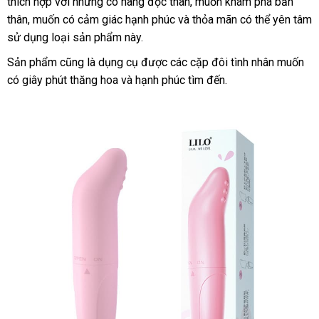
thích hợp
tham
với
xuất
những cô nàng độc thân
bình
, muốn khám phá bản
bán
thân
thống
, muốn có cảm giác hạnh phúc
khảo
khẩu
cung
và thỏa mãn
luận
siêu
có thể yên tâm
lẻ
sử dụng loại sản phẩm này.
kê
cấp
thị
Sản phẩm
giá
cũng là dụng cụ
gần
được
đăng
các cặp đôi tình nhân muốn
có giây phút thăng hoa
rẻ
nơi
và hạnh phúc tìm đến.
nhất
ký
nào