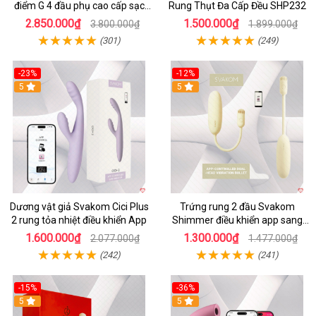
điểm G 4 đầu phụ cao cấp sạc
Rung Thụt Đa Cấp Đều SHP232
tiện lợi
2.850.000₫
1.500.000₫
3.800.000₫
1.899.000₫
(301)
(249)
-23%
-12%
5
5
Dương vật giả Svakom Cici Plus
Trứng rung 2 đầu Svakom
2 rung tỏa nhiệt điều khiển App
Shimmer điều khiển app sang
trọng chất lượng
1.600.000₫
1.300.000₫
2.077.000₫
1.477.000₫
(242)
(241)
-15%
-36%
5
5