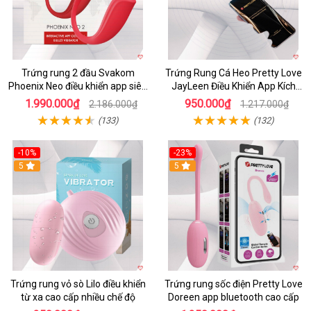
Trứng rung 2 đầu Svakom
Trứng Rung Cá Heo Pretty Love
Phoenix Neo điều khiển app siêu
JayLeen Điều Khiển App Kích
phê
Thích
1.990.000₫
950.000₫
2.186.000₫
1.217.000₫
(133)
(132)
-10%
-23%
5
5
Trứng rung vỏ sò Lilo điều khiển
Trứng rung sốc điện Pretty Love
từ xa cao cấp nhiều chế độ
Doreen app bluetooth cao cấp