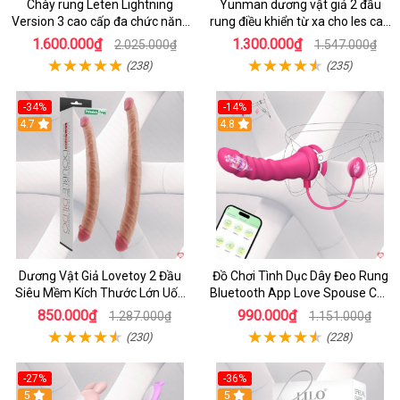
Chày rung Leten Lightning
Yunman dương vật giả 2 đầu
Version 3 cao cấp đa chức năng
rung điều khiển từ xa cho les cao
kích thích
cấp
1.600.000₫
1.300.000₫
2.025.000₫
1.547.000₫
(238)
(235)
-34%
-14%
4.7
4.8
Dương Vật Giả Lovetoy 2 Đầu
Đồ Chơi Tình Dục Dây Đeo Rung
Siêu Mềm Kích Thước Lớn Uốn
Bluetooth App Love Spouse Cho
Cong
Les
850.000₫
990.000₫
1.287.000₫
1.151.000₫
(230)
(228)
-27%
-36%
5
5