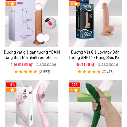
5
5
Dương vật giả gắn tường YEAIN
Dương Vật Giả Lovetoy Dán
rung thụt tỏa nhiệt remote cao
Tường SHP117 Rung Siêu Kích
cấp
Thích
1.600.000₫
950.000₫
2.539.000₫
1.462.000₫
(2,590)
(2,451)
-16%
-27%
5
5