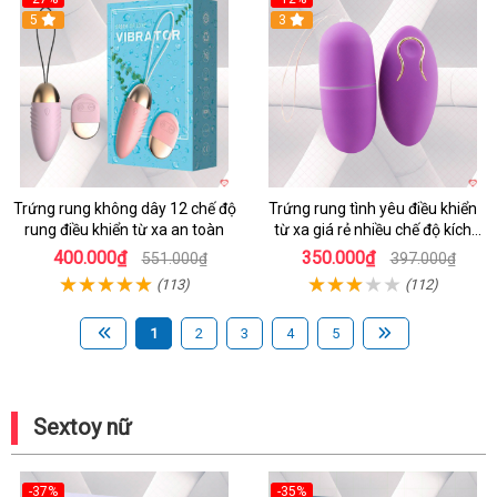
5
3
Trứng rung không dây 12 chế độ
Trứng rung tình yêu điều khiển
rung điều khiển từ xa an toàn
từ xa giá rẻ nhiều chế độ kích
thích
400.000₫
350.000₫
551.000₫
397.000₫
(113)
(112)
1
2
3
4
5
Sextoy nữ
-37%
-35%