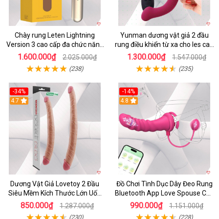
Chày rung Leten Lightning
Yunman dương vật giả 2 đầu
Version 3 cao cấp đa chức năng
rung điều khiển từ xa cho les cao
kích thích
cấp
1.600.000₫
1.300.000₫
2.025.000₫
1.547.000₫
(238)
(235)
-34%
-14%
4.7
4.8
Dương Vật Giả Lovetoy 2 Đầu
Đồ Chơi Tình Dục Dây Đeo Rung
Siêu Mềm Kích Thước Lớn Uốn
Bluetooth App Love Spouse Cho
Cong
Les
850.000₫
990.000₫
1.287.000₫
1.151.000₫
(230)
(228)