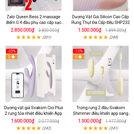
Zalo Queen Bess 2 massage
Dương Vật Giả Silicon Cao Cấp
điểm G 4 đầu phụ cao cấp sạc
Rung Thụt Đa Cấp Đều SHP232
tiện lợi
2.850.000₫
1.500.000₫
3.800.000₫
1.899.000₫
(301)
(249)
-23%
-12%
5
5
Dương vật giả Svakom Cici Plus
Trứng rung 2 đầu Svakom
2 rung tỏa nhiệt điều khiển App
Shimmer điều khiển app sang
trọng chất lượng
1.600.000₫
1.300.000₫
2.077.000₫
1.477.000₫
(242)
(241)