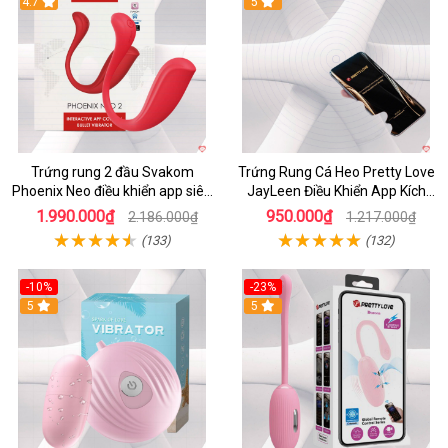
4.7
5
Trứng rung 2 đầu Svakom
Trứng Rung Cá Heo Pretty Love
Phoenix Neo điều khiển app siêu
JayLeen Điều Khiển App Kích
phê
Thích
1.990.000₫
950.000₫
2.186.000₫
1.217.000₫
(133)
(132)
-10%
-23%
5
5