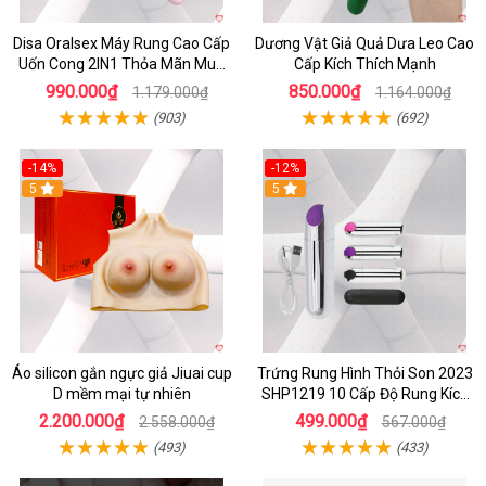
Disa Oralsex Máy Rung Cao Cấp
Dương Vật Giả Quả Dưa Leo Cao
Uốn Cong 2IN1 Thỏa Mãn Mua
Cấp Kích Thích Mạnh
Ngay
990.000₫
850.000₫
1.179.000₫
1.164.000₫
(903)
(692)
-14%
-12%
5
5
Áo silicon gắn ngực giả Jiuai cup
Trứng Rung Hình Thỏi Son 2023
D mềm mại tự nhiên
SHP1219 10 Cấp Độ Rung Kích
Thích
2.200.000₫
499.000₫
2.558.000₫
567.000₫
(493)
(433)