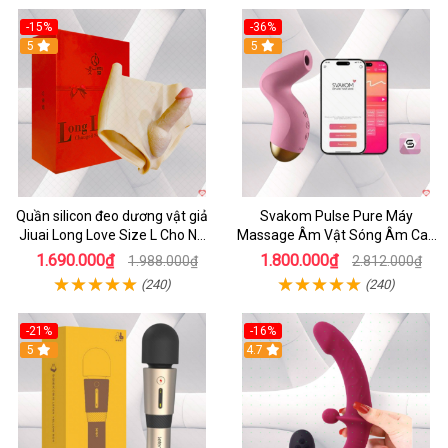
-15%
-36%
5
5
Quần silicon đeo dương vật giả
Svakom Pulse Pure Máy
Jiuai Long Love Size L Cho Nữ
Massage Âm Vật Sóng Âm Cao
Đồng Tính
Cấp Điều Khiển App Đỉnh
1.690.000₫
1.800.000₫
1.988.000₫
2.812.000₫
(240)
(240)
-21%
-16%
5
4.7