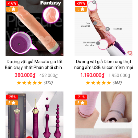
-16%
-39%
5
5
Dương vật giả Masato giá tốt
Dương vật giả Dibe rung thụt
Bán chạy nhất Phân phối chính
nóng ấm USB silicon mềm mại
hãng
380.000₫
1.190.000₫
452.000₫
1.950.000₫
(374)
(368)
-25%
-21%
5
5