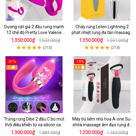
Dương vật giả 2 đầu rung mạnh
Chày rung Leten Lightning 2
12 chế độ Pretty Love Valerie
phát nhiệt rung đa tần massage
mua ngay
toàn thân kích thích
1.350.000₫
1.350.000₫
1.534.000₫
1.551.000₫
(215)
(214)
-31%
-18%
5
4.6
Trứng rung Dibe 2 đầu C bú mút
Máy bú liếm nhũ hoa A-one Su-
thổi điều khiển từ xa silicon cao
shita massage âm đạo rung đa
cấp kích thích điểm G
chế độ
1.300.000₫
1.200.000₫
1.884.000₫
1.463.000₫