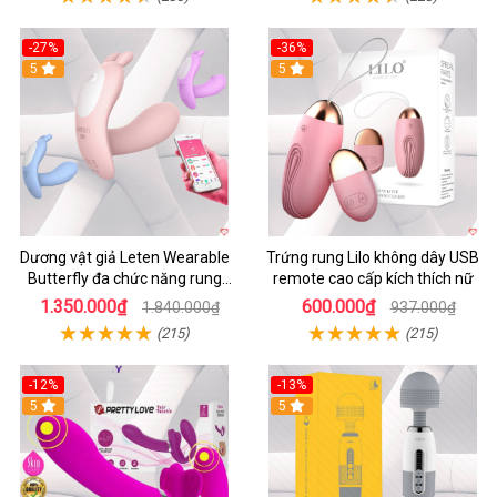
-27%
-36%
5
5
Dương vật giả Leten Wearable
Trứng rung Lilo không dây USB
Butterfly đa chức năng rung
remote cao cấp kích thích nữ
mạnh điều khiển app bluetooth
1.350.000₫
600.000₫
1.840.000₫
937.000₫
(215)
(215)
-12%
-13%
5
5