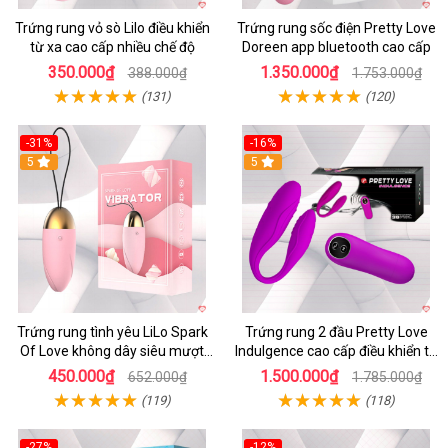
Trứng rung vỏ sò Lilo điều khiển
Trứng rung sốc điện Pretty Love
từ xa cao cấp nhiều chế độ
Doreen app bluetooth cao cấp
350.000₫
1.350.000₫
388.000₫
1.753.000₫
(131)
(120)
-31%
-16%
5
5
Trứng rung tình yêu LiLo Spark
Trứng rung 2 đầu Pretty Love
Of Love không dây siêu mượt
Indulgence cao cấp điều khiển từ
chống nước
xa
450.000₫
1.500.000₫
652.000₫
1.785.000₫
(119)
(118)
-27%
-12%