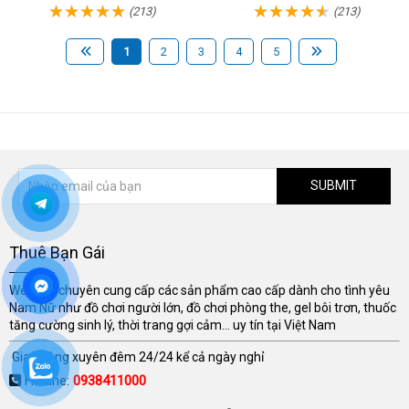
(213)
(213)
1
2
3
4
5
SUBMIT
Thuê Bạn Gái
Website chuyên cung cấp các sản phẩm cao cấp dành cho tình yêu
Nam Nữ như đồ chơi người lớn, đồ chơi phòng the, gel bôi trơn, thuốc
tăng cường sinh lý, thời trang gợi cảm... uy tín tại Việt Nam
Giao hàng xuyên đêm 24/24 kể cả ngày nghỉ
Hotline:
0938411000