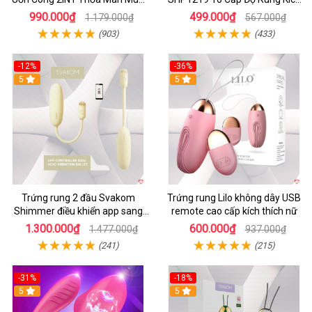
Ngay
Thích
990.000₫
499.000₫
1.179.000₫
567.000₫
(903)
(433)
-12%
-36%
5
5
Trứng rung 2 đầu Svakom
Trứng rung Lilo không dây USB
Shimmer điều khiển app sang
remote cao cấp kích thích nữ
trọng chất lượng
1.300.000₫
600.000₫
1.477.000₫
937.000₫
(241)
(215)
-31%
-18%
5
5