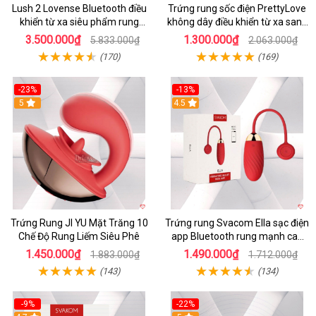
Lush 2 Lovense Bluetooth điều
Trứng rung sốc điện PrettyLove
khiển từ xa siêu phẩm rung
không dây điều khiển từ xa sang
mạnh
chảnh
3.500.000₫
1.300.000₫
5.833.000₫
2.063.000₫
(170)
(169)
-23%
-13%
5
4.5
Trứng Rung JI YU Mặt Trăng 10
Trứng rung Svacom Ella sạc điện
Chế Độ Rung Liếm Siêu Phê
app Bluetooth rung mạnh cao
cấp
1.450.000₫
1.490.000₫
1.883.000₫
1.712.000₫
(143)
(134)
-9%
-22%