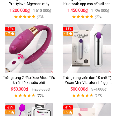
Prettylove Algernon máy
bluetooth app cao cấp silicon
massage điểm G không dây
mềm
1.200.000₫
1.450.000₫
1.518.000₫
1.726.000₫
(208)
(204)
-24%
-13%
4.7
4.5
Trứng rung 2 đầu Dibe Alice điều
Trứng rung viên đạn 10 chế độ
khiển từ xa siêu phê
Yeain Mini Vibrator nhỏ gọn
sành điệu
950.000₫
500.000₫
1.250.000₫
574.000₫
(204)
(177)
-35%
-11%
4.7
4.5