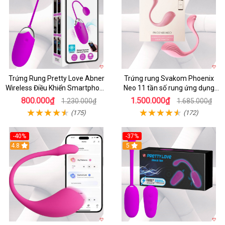
Trứng Rung Pretty Love Abner
Trứng rung Svakom Phoenix
Wireless Điều Khiển Smartphone
Neo 11 tần số rung ứng dụng
Giá Tốt
app
800.000₫
1.500.000₫
1.230.000₫
1.685.000₫
(175)
(172)
-40%
-37%
4.8
5