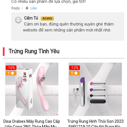
Có nhiều sản phẩm để lựa chọn, giá tốt!
Reply
Like
●
Cẩm Tú
ADMIN
Cảm ơn bạn, đừng quên thường xuyên ghé thăm
website để xem những sản phẩm mới nhất nhé.
Trứng Rung Tình Yêu
-16%
-12%
5
5
Disa Oralsex Máy Rung Cao Cấp
Trứng Rung Hình Thỏi Son 2023
Uốn Cong 2IN1 Thỏa Mãn Mua
SHP1219 10 Cấp Độ Rung Kích