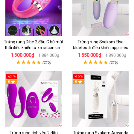
Trứng rung Dibe 2 đầu C bú mút
Trứng rung Svakom Elva
thổi điều khiển từ xa silicon cao
bluetooth điều khiển app, siêu
cấp kích thích điểm G
kích thích
1.300.000₫
1.550.000₫
1.884.000₫
1.890.000₫
(213)
(210)
-21%
-16%
5
5
Trứng rung tình yêu 2 đầu
Trứng rung Svakom Aravinda