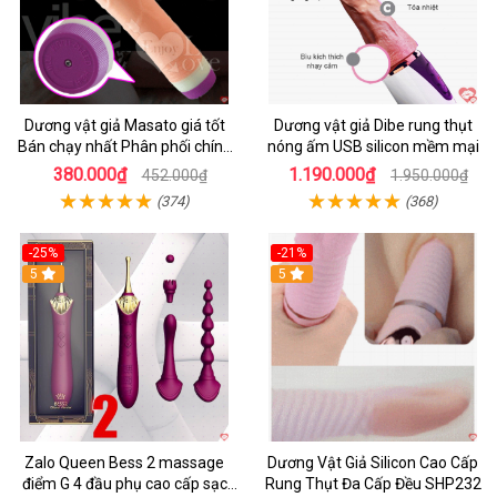
Dương vật giả Masato giá tốt
Dương vật giả Dibe rung thụt
Bán chạy nhất Phân phối chính
nóng ấm USB silicon mềm mại
hãng
380.000₫
1.190.000₫
452.000₫
1.950.000₫
(374)
(368)
-25%
-21%
5
5
Zalo Queen Bess 2 massage
Dương Vật Giả Silicon Cao Cấp
điểm G 4 đầu phụ cao cấp sạc
Rung Thụt Đa Cấp Đều SHP232