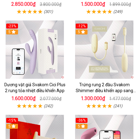
tiện lợi
2.850.000₫
1.500.000₫
3.800.000₫
1.899.000₫
(301)
(249)
-23%
-12%
5
5
Dương vật giả Svakom Cici Plus
Trứng rung 2 đầu Svakom
2 rung tỏa nhiệt điều khiển App
Shimmer điều khiển app sang
trọng chất lượng
1.600.000₫
1.300.000₫
2.077.000₫
1.477.000₫
(242)
(241)
-15%
-36%
5
5