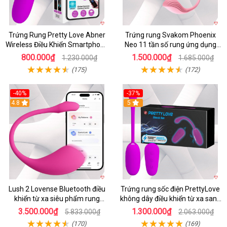
Trứng Rung Pretty Love Abner
Trứng rung Svakom Phoenix
Wireless Điều Khiển Smartphone
Neo 11 tần số rung ứng dụng
Giá Tốt
app
800.000₫
1.500.000₫
1.230.000₫
1.685.000₫
(175)
(172)
-40%
-37%
4.8
5
Lush 2 Lovense Bluetooth điều
Trứng rung sốc điện PrettyLove
khiển từ xa siêu phẩm rung
không dây điều khiển từ xa sang
mạnh
chảnh
3.500.000₫
1.300.000₫
5.833.000₫
2.063.000₫
(170)
(169)