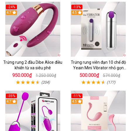
-24%
-13%
4.7
4.5
Trứng rung 2 đầu Dibe Alice điều
Trứng rung viên đạn 10 chế độ
khiển từ xa siêu phê
Yeain Mini Vibrator nhỏ gọn
sành điệu
950.000₫
500.000₫
1.250.000₫
574.000₫
(204)
(177)
-35%
-11%
4.7
4.5