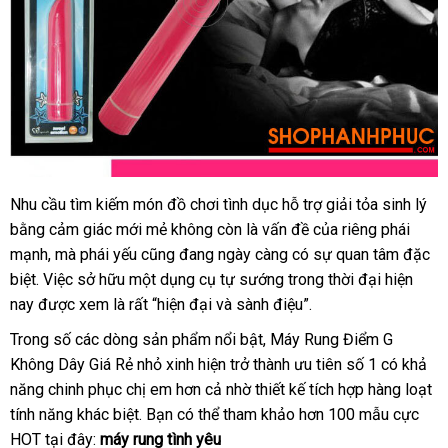
Nhu cầu tìm kiếm món đồ chơi tình dục hỗ trợ giải tỏa sinh lý
bằng cảm giác mới mẻ không còn là vấn đề
vệ
của
bỏ
riêng phái
mạnh
nước
,
khách
mà phái yếu
nhập
cũng đang ngày càng có sự quan tâm
sinh
sỉ
nước
đặc
biệt
có
. Việc sở hữu một dụng cụ tự sướng trong thời đại
ngoài
hàng
khẩu
đấu
hiện
ngoài
nay
nên
tổng
được xem là
mua
rất “hiện đại
Nhật
và sành điệu”.
giá
chọn
hợp
sắm
Bản
Trong số
hướng
các dòng sản phẩm nổi bật
giảm
, Máy Rung Điểm G
Không Dây Giá Rẻ nhỏ xinh hiện trở thành ưu tiên số 1 có khả
dẫn
giá
năng chinh phục chị em hơn cả nhờ thiết kế tích hợp hàng loạt
tính năng khác biệt
mới
. Bạn
nổi
có thể tham khảo hơn 100 mẫu cực
HOT tại đây:
máy rung tình yêu
nhất
tiếng