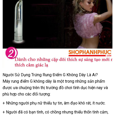
Người Sử Dụng Trứng Rung Điểm G Không Dây Là Ai?
Máy rung điểm G không dây là một trong
đổi
những sản phẩm
quà
được ưa chuộng trên thị trường đồ chơi tình dục
trả
khuyến
hiện nay
đăng
và
tặng
phù hợp cho
nước
các đối tượng:
mãi
ký
ngoài
+
bảng
Những người phụ nữ thiếu tự tin
to
, âm đạo khô rát
chợ
, ít nước.
giá
+ Người
khuyến
đã có bạn tình
theo
, có chồng
giá
nhưng thiếu thốn tình cảm
hàn
,