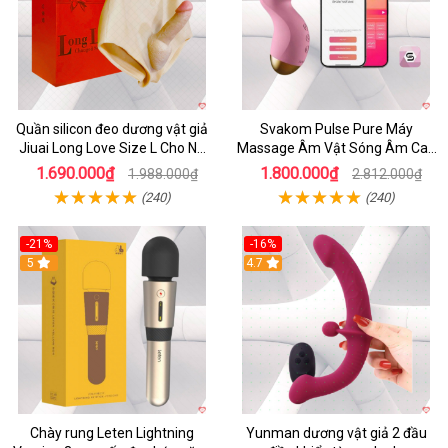
Quần silicon đeo dương vật giả
Svakom Pulse Pure Máy
Jiuai Long Love Size L Cho Nữ
Massage Âm Vật Sóng Âm Cao
Đồng Tính
Cấp Điều Khiển App Đỉnh
1.690.000₫
1.800.000₫
1.988.000₫
2.812.000₫
(240)
(240)
-21%
-16%
5
4.7
Chày rung Leten Lightning
Yunman dương vật giả 2 đầu