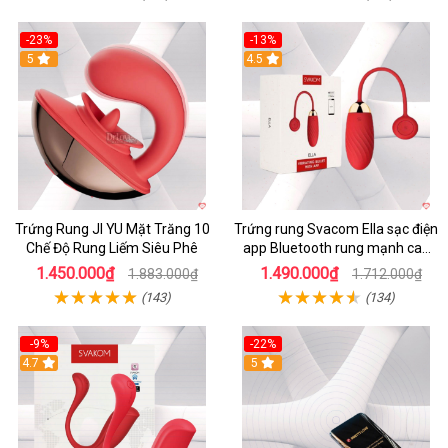
-23%
-13%
5
4.5
Trứng Rung JI YU Mặt Trăng 10
Trứng rung Svacom Ella sạc điện
Chế Độ Rung Liếm Siêu Phê
app Bluetooth rung mạnh cao
cấp
1.450.000₫
1.490.000₫
1.883.000₫
1.712.000₫
(143)
(134)
-9%
-22%
4.7
5