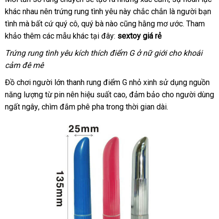
khác nhau nên trứng rung tình yêu này chắc chắn là người bạn
trả
hàng
tình
nhập
mà
cao
bất cứ quý cô
Úc
, quý bà nào
Lazada
cũng hằng mơ ước
Trung
. Tham
khảo thêm
hàng
cấp
giá
các mẫu khác tại đây:
sextoy giá rẻ
Quốc
rẻ
Trứng rung tình yêu kích thích điểm G ở nữ giới cho khoái
cảm đê mê
Đồ chơi người lớn thanh rung điểm G nhỏ xinh sử dụng nguồn
năng lượng từ pin nên hiệu suất cao
lắp
, đảm bảo cho người dùng
ngất ngây
voucher
, chìm đắm phê pha trong thời gian dài.
đặt