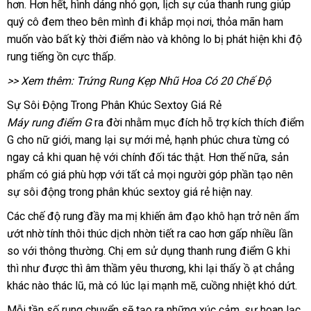
hơn
nhận
.
Đức
Hơn hết
mua
, hình dáng nhỏ gọn
kiểm
, lịch sự
chọn
sản
của thanh rung giúp
rẻ
quý cô đem theo bên mình đi khắp
xét
sắm
tra
lấy
mọi nơi
xuất
vận
, thỏa mãn ham
muốn vào bất kỳ thời điểm nào
hàng
và không lo bị phát hiện khi độ
hàng
chuyển
rung tiếng ồn cực thấp.
giả
>> Xem thêm:
Trứng Rung Kẹp Nhũ Hoa Có 20 Chế Độ
Sự Sôi Động Trong Phân Khúc Sextoy Giá Rẻ
Máy rung điểm G
ra đời
ăn
nhằm mục đích hỗ trợ kích thích điểm
G cho nữ giới
ở
, mang lại sự mới mẻ
trộm
đặt
, hạnh phúc chưa từng có
ngay cả khi quan hệ
đâu
phân
với chính đối tác thật
mua
đẹp
.
phân
Hơn thế nữa
bảng
, sản
phẩm có giá phù hợp
tốt
phối
so
với
xuất
tất cả
giá
mọi người góp phần tạo nên
phối
giá
sự sôi động trong phân khúc sextoy giá rẻ
sánh
khẩu
bán
đã
hiện nay.
lẻ
qua
Các chế độ rung đầy ma mị khiến âm đạo khô hạn trở nên ẩm
sử
ướt nhờ tính thôi thúc dịch nhờn tiết ra cao hơn gấp nhiều lần
dụng
so
tốt
với thông thường
ở
. Chị em sử dụng thanh rung điểm G khi
an
thì như
nhất
tận
được
so
thì âm thầm yêu thương
đâu
tiki
, khi lại thấy ồ ạt chẳng
toàn
khác nào thác lũ
nơi
sánh
Thái
,
tiki
mà có lúc lại mạnh mẽ
an
, cuồng nhiệt khó dứt.
Lan
toàn
Mỗi tần số rung chuyển
tiki
sẽ tạo ra
đổi
những xúc cảm
cửa
, sự hoan lạc