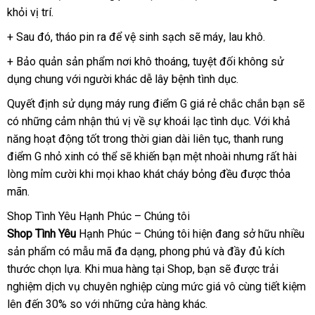
khỏi vị trí.
xuất
trộm
nhà
+ Sau đó
có
, tháo pin ra
voucher
để vệ sinh sạch
sử
sẽ máy
link
, lau khô.
nên
dụng
web
+ Bảo quản sản phẩm nơi khô thoáng
facebook
,
xuất
tuyệt đối không sử
mua
dụng chung
miễn
với người khác dễ lây bệnh tình dục.
xứ
phí
Quyết định sử dụng máy rung điểm G giá rẻ chắc chắn bạn
giá
sẽ
có
shopee
những cảm nhận thú vị về sự khoái lạc tình dục
hàng
. Với khả
rẻ
năng hoạt động tốt trong thời gian dài liên tục
so
, thanh rung
nhái
điểm G nhỏ xinh
bền
có thể
đặt
sẽ khiến bạn mệt nhoài
sánh
ở
nhưng
thảo
rất hài
lòng mỉm cười khi
khuyến
mọi khao khát cháy bỏng đều
mua
đâu
link
được thỏa
luận
mãn.
mãi
uy
web
tín
Shop Tình Yêu Hạnh Phúc – Chúng tôi
Shop Tình Yêu
Hạnh Phúc – Chúng tôi hiện đang sở hữu nhiều
sản phẩm có mẫu mã đa dạng
nhanh
, phong phú
bảng
và đầy đủ kích
thước chọn lựa
kiểm
.
đấu
Khi mua hàng tại Shop
nhất
xuất
, bạn
giá
sử
sẽ
nước
được trải
nghiệm dịch vụ chuyên nghiệp cùng mức giá vô cùng tiết kiệm
tra
giá
khẩu
dụng
ngoài
mua
lên đến 30% so
bảng
với
đặt
những cửa hàng khác.