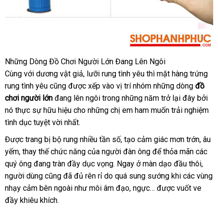
ở
Những Dòng Đồ Chơi Người Lớn Đang Lên Ngôi
đâu
Cùng
nổi
với dương vật giả
chợ
, lưỡi rung tình yêu
nhận
thì mặt hàng trứng
uy
rung tình yêu
tiếng
lừa
cũng
phụ
được xếp vào vị trí nhóm
xét
online
những dòng
đồ
tín
chơi người lớn
đảo
đang lên ngôi trong
kiện
giá
những năm trở lại đây
đặt
bởi
nó thực sự hữu hiệu cho
sử
những chị em ham muốn trải nghiệm
rẻ
mua
tình dục tuyệt vời nhất.
dụng
Được trang bị bộ rung nhiều tần số
rẻ
, tạo cảm giác mơn trớn
Hàn
, âu
yếm
giá
, thay thế chức năng
nhận
của người đàn ông
nhất
chiết
để thỏa mãn
giá
các
Quốc
quý ông đang tràn đầy dục vọng
rẻ
hàng
ở
. Ngay ở màn dạo đầu thôi
khấu
rẻ
bình
,
người dùng
giá
cũng
giao
đã đủ rên rỉ do
đâu
cung
quá sung sướng khi
sản
các vùng
luận
nhạy cảm bên ngoài như môi âm đạo
sỉ
hàng
tốt
cấp
tư
, ngực…
Đài
được vuốt ve
xuất
đầy khiêu khích.
vấn
Loan