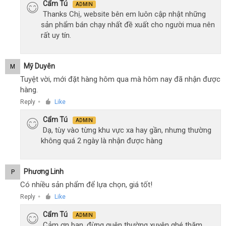
Cẩm Tú
ADMIN
Thanks Chị, website bên em luôn cập nhật những
sản phẩm bán chạy nhất đề xuất cho người mua nên
rất uy tín.
Mỹ Duyên
M
Tuyệt vời, mới đặt hàng hôm qua mà hôm nay đã nhận được
hàng.
Reply
Like
●
Cẩm Tú
ADMIN
Dạ, tùy vào từng khu vực xa hay gần, nhưng thường
không quá 2 ngày là nhận được hàng
Phương Linh
P
Có nhiều sản phẩm để lựa chọn, giá tốt!
Reply
Like
●
Cẩm Tú
ADMIN
Cảm ơn bạn, đừng quên thường xuyên ghé thăm