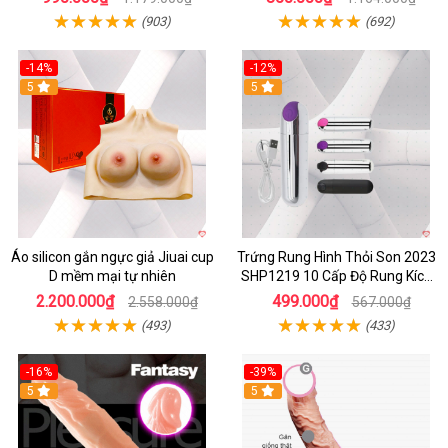
(903)
(692)
-14%
-12%
5
5
Áo silicon gắn ngực giả Jiuai cup
Trứng Rung Hình Thỏi Son 2023
D mềm mại tự nhiên
SHP1219 10 Cấp Độ Rung Kích
Thích
2.200.000₫
499.000₫
2.558.000₫
567.000₫
(493)
(433)
-16%
-39%
5
5