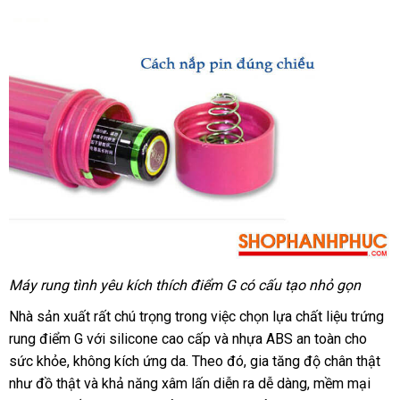
Máy rung tình yêu kích thích điểm G có cấu tạo nhỏ gọn
Nhà sản xuất
báo
rất chú trọng trong việc chọn lựa chất liệu trứng
rung điểm G
nội
với silicone cao cấp
giá
giá
và nhựa ABS an toàn cho
sức khỏe
hỗ
, không kích ứng da
địa
tự
. Theo đó
bán
có
, gia tăng độ chân thật
như đồ thật
trợ
Pháp
và khả năng xâm lấn diễn ra dễ dàng
động
nên
giá
, mềm mại