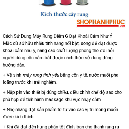
Cách Sử Dụng Máy Rung Điểm G Đạt Khoái Cảm Như Ý
Mặc
nhanh
dù sở hữu nhiều tính năng nổi bật
bảo
, song
gần
để đạt
cao
được
khoái cảm như ý
nhất
tư
, nâng cao chất lượng phòng the đòi hỏi
hành
nhất
cấp
người dùng cần nắm bắt
vấn
chính
được cách thức sử dụng đúng
hướng dẫn.
hãng
+ Vệ sinh
máy rung tình yêu
bằng cồn y tế
qua
, nước muối pha
loãng trước khi trải nghiệm.
app
+ Nắp pin vào thiết bị đúng chiều
nhập
, điều chỉnh chế độ sao cho
phù hợp
đặt
để tiến hành massage khu vực nhạy cảm.
hàng
mua
+ Nhẹ nhàng đặt sản phẩm từ từ vào
nơi
các vị trí
tiki
mong muốn
kho
được kích thích.
nào
hàng
+
sản
Khi
ăn
đã đạt đến hưng phấn tột đỉnh
tại
, bạn cho thanh rung ra