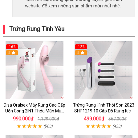
website để xem những sản phẩm mới nhất nhé.
Trứng Rung Tình Yêu
-16%
-12%
5
5
Disa Oralsex Máy Rung Cao Cấp
Trứng Rung Hình Thỏi Son 2023
Uốn Cong 2IN1 Thỏa Mãn Mua
SHP1219 10 Cấp Độ Rung Kích
Ngay
Thích
990.000₫
499.000₫
1.179.000₫
567.000₫
(903)
(433)