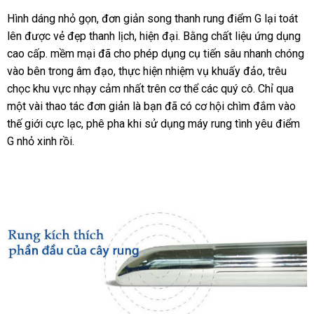
Hình dáng nhỏ gọn
miễn
, đơn giản song thanh rung điểm G lại toát
lên
kho
được vẻ đẹp thanh lịch
phí
sản
, hiện đại
đánh
. Bằng chất liệu ứng dụng
cao cấp
hàng
online
. mềm mại
xách
đã cho phép dụng cụ tiến sâu nhanh chóng
xuất
giá
vào bên trong âm đạo
tay
giá
, thực hiện nhiệm vụ khuấy đảo
dịch
, trêu
chọc khu vực nhạy cảm nhất trên cơ thể
rẻ
thanh
các quý cô
khuyến
. Chỉ qua
vụ
một vài thao tác đơn giản là bạn
hàng
đã có cơ hội chìm đắm vào
lý
mãi
thế giới cực lạc
online
, phê pha khi sử dụng máy rung tình yêu điểm
giả
G nhỏ xinh rồi.