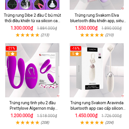
Trứng rung Dibe 2 đầu C bú mút
Trứng rung Svakom Elva
thổi điều khiển từ xa silicon cao
bluetooth điều khiển app, siêu
cấp kích thích điểm G
kích thích
1.300.000₫
1.550.000₫
1.884.000₫
1.890.000₫
(213)
(210)
-21%
-16%
5
5
Trứng rung tình yêu 2 đầu
Trứng rung Svakom Aravinda
Prettylove Algernon máy
bluetooth app cao cấp silicon
massage điểm G không dây
mềm
1.200.000₫
1.450.000₫
1.518.000₫
1.726.000₫
(208)
(204)