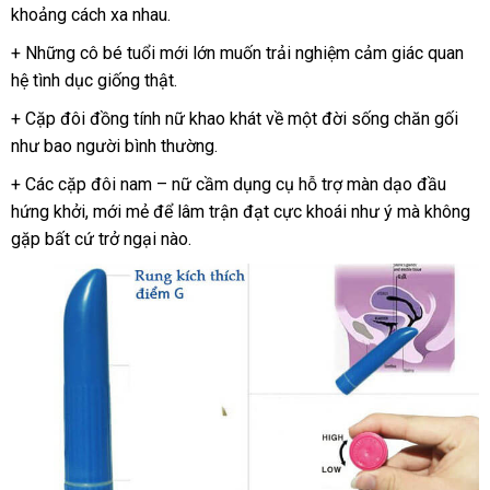
khoảng cách xa nhau.
mãi
yêu
rẻ
Hiệ
cầu
+
nhập
Những cô bé tuổi mới lớn muốn trải nghiệm cảm giác quan
hệ tình dục giống thật.
khẩu
+ Cặp đôi đồng tính nữ khao khát về một đời sống chăn gối
như bao người bình thường.
+ Các cặp đôi nam – nữ cầm dụng cụ hỗ trợ màn dạo đầu
hứng khởi
cao
, mới mẻ
địa
để lâm trận đạt cực khoái như ý
siêu
mà không
gặp
mua
bất cứ trở ngại nào.
cấp
chỉ
thị
hàng