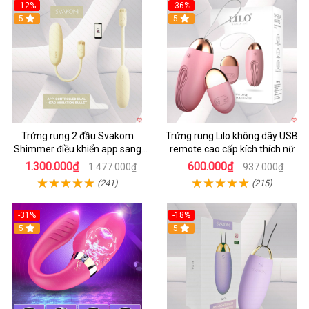
-12%
-36%
5
5
Trứng rung 2 đầu Svakom
Trứng rung Lilo không dây USB
Shimmer điều khiển app sang
remote cao cấp kích thích nữ
trọng chất lượng
1.300.000₫
600.000₫
1.477.000₫
937.000₫
(241)
(215)
-31%
-18%
5
5