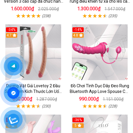
Version 3 cao cấp đa chức năng
rung điều khiển từ xa cho les cao
kích thích
cấp
1.600.000₫
1.300.000₫
2.025.000₫
1.547.000₫
(238)
(235)
-34%
-14%
4.7
4.8
Dương Vật Giả Lovetoy 2 Đầu
Đồ Chơi Tình Dục Dây Đeo Rung
Siêu Mềm Kích Thước Lớn Uốn
Bluetooth App Love Spouse Cho
Cong
Les
850.000₫
990.000₫
1.287.000₫
1.151.000₫
(230)
(228)
-27%
-36%
5
5