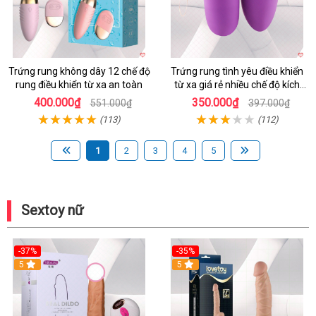
Trứng rung không dây 12 chế độ
Trứng rung tình yêu điều khiển
rung điều khiển từ xa an toàn
từ xa giá rẻ nhiều chế độ kích
thích
400.000₫
350.000₫
551.000₫
397.000₫
(113)
(112)
1
2
3
4
5
Sextoy nữ
-37%
-35%
5
5