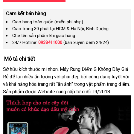
Cam kết bán hàng
Giao hàng toàn quốc (miễn phí ship)
Giao trong 30 phút tại HCM & Hà Nội, Bình Dương
Che tên sản phẩm khi giao hàng
24/7 Hotline:
0938411000
(bán xuyên đêm 24/24)
Mô tả chi tiết
Sở hữu kích thước mi nhon
xuất
, Máy Rung Điểm G Không Dây Giá
Rẻ
phản
để lại nhiều ấn tượng
nhập
với phái đẹp
khẩu
theo
bởi công dụng tuyệt vời
L
và khả năng hóa trang
hồi
phân
rất “ăn ảnh” trong vật phẩm trang điểm
khẩu
yêu
đ
.
Sản phẩm
showroom
được Website cung cấp từ cuối T9/2018.
phối
cầu