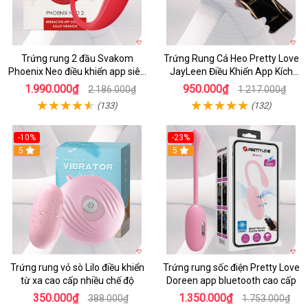
Trứng rung 2 đầu Svakom
Trứng Rung Cá Heo Pretty Love
Phoenix Neo điều khiển app siêu
JayLeen Điều Khiển App Kích
phê
Thích
1.990.000₫
950.000₫
2.186.000₫
1.217.000₫
(133)
(132)
-10%
-23%
5
5
Trứng rung vỏ sò Lilo điều khiển
Trứng rung sốc điện Pretty Love
từ xa cao cấp nhiều chế độ
Doreen app bluetooth cao cấp
350.000₫
1.350.000₫
388.000₫
1.753.000₫