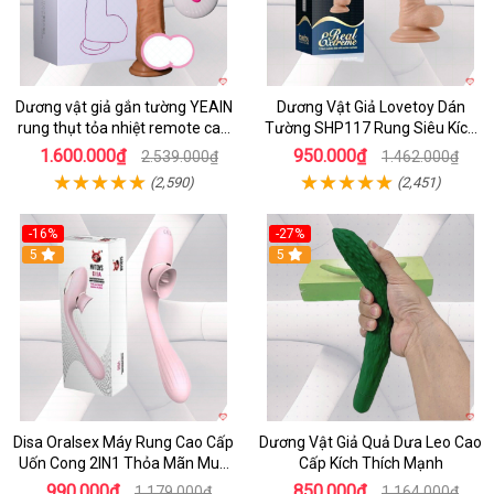
Dương vật giả gắn tường YEAIN
Dương Vật Giả Lovetoy Dán
rung thụt tỏa nhiệt remote cao
Tường SHP117 Rung Siêu Kích
cấp
Thích
1.600.000₫
950.000₫
2.539.000₫
1.462.000₫
(2,590)
(2,451)
-16%
-27%
5
5
Disa Oralsex Máy Rung Cao Cấp
Dương Vật Giả Quả Dưa Leo Cao
Uốn Cong 2IN1 Thỏa Mãn Mua
Cấp Kích Thích Mạnh
Ngay
990.000₫
850.000₫
1.179.000₫
1.164.000₫